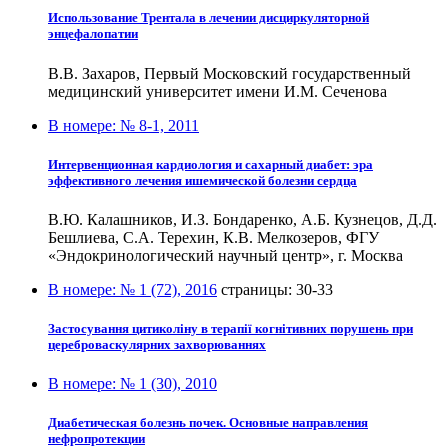
Использование Трентала в лечении дисциркуляторной
энцефалопатии
В.В. Захаров, Первый Московский государственный
медицинский университет имени И.М. Сеченова
В номере:
№ 8-1, 2011
Интервенционная кардиология и сахарный диабет: эра
эффективного лечения ишемической болезни сердца
В.Ю. Калашников, И.З. Бондаренко, А.Б. Кузнецов, Д.Д.
Бешлиева, С.А. Терехин, К.В. Мелкозеров, ФГУ
«Эндокринологический научный центр», г. Москва
В номере:
№ 1 (72), 2016
страницы:
30-33
Застосування цитиколіну в терапії когнітивних порушень при
цереброваскулярних захворюваннях
В номере:
№ 1 (30), 2010
Диабетическая болезнь почек. Основные направления
нефропротекции