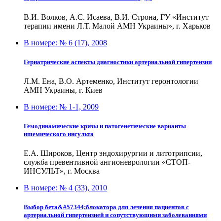
В.И. Волков, А.С. Исаева, В.И. Строна, ГУ «Институт
терапии имени Л.Т. Малой АМН Украины», г. Харьков
В номере:
№ 6 (17), 2008
Гериатрические аспекты диагностики артериальной гипертензии
Л.М. Ена, В.О. Артеменко, Институт геронтологии
АМН Украины, г. Киев
В номере:
№ 1-1, 2009
Гемодинамические кризы и патогенетические варианты
ишемического инсульта
Е.А. Широков, Центр эндохирургии и литотрипсии,
служба превентивной ангионеврологии «СТОП-
ИНСУЛЬТ», г. Москва
В номере:
№ 4 (33), 2010
Выбор бета&#57344;блокатора для лечения пациентов с
артериальной гипертензией и сопутствующими заболеваниями