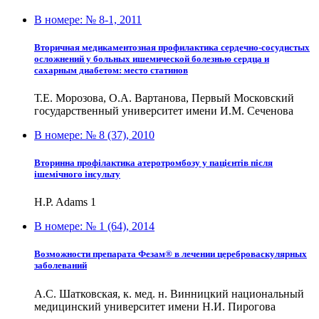
В номере:
№ 8-1, 2011
Вторичная медикаментозная профилактика сердечно-сосудистых
осложнений у больных ишемической болезнью сердца и
сахарным диабетом: место статинов
Т.Е. Морозова, О.А. Вартанова, Первый Московский
государственный университет имени И.М. Сеченова
В номере:
№ 8 (37), 2010
Вторинна профілактика атеротромбозу у пацієнтів після
ішемічного інсульту
H.P. Adams 1
В номере:
№ 1 (64), 2014
Возможности препарата Фезам® в лечении цереброваскулярных
заболеваний
А.С. Шатковская, к. мед. н. Винницкий национальный
медицинский университет имени Н.И. Пирогова