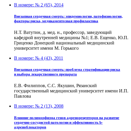
В номере:
№ 2 (65), 2014
Внезапная сердечная смерть: эпидемиология, патофизиология,
факторы риска, медикаментозная профилактика
Н.Т. Ватутин, д. мед. н., профессор, заведующий
кафедрой внутренней медицины №1; Е.В. Ещенко, Ю.П.
Гриценко Донецкий национальный медицинский
университет имени М. Горького
В номере:
№ 4 (43), 2011
Внезапная сердечная смерть: проблема стратификации риска
и выбора лекарственного препарата
Е.В. Филиппов, С.С. Якушин, Рязанский
государственный медицинский университет имени И.П.
Павлова
В номере:
№ 2 (13), 2008
Влияние полиморфизма генов адренорецепторов на развитие
сердечно-сосудистой патологии и эффективность b-
адреноблокаторов