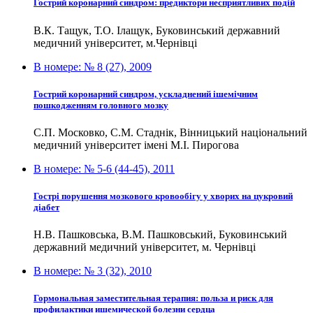
Гострий коронарний синдром: предиктори несприятливих подій
В.К. Тащук, Т.О. Ілащук, Буковинський державний
медичний університет, м.Чернівці
В номере:
№ 8 (27), 2009
Гострий коронарний синдром, ускладнений ішемічним
пошкодженням головного мозку
С.П. Московко, С.М. Стаднік, Вінницький національний
медичний університет імені М.І. Пирогова
В номере:
№ 5-6 (44-45), 2011
Гострі порушення мозкового кровообігу у хворих на цукровий
діабет
Н.В. Пашковська, В.М. Пашковський, Буковинський
державний медичний університет, м. Чернівці
В номере:
№ 3 (32), 2010
Гормональная заместительная терапия: польза и риск для
профилактики ишемической болезни сердца