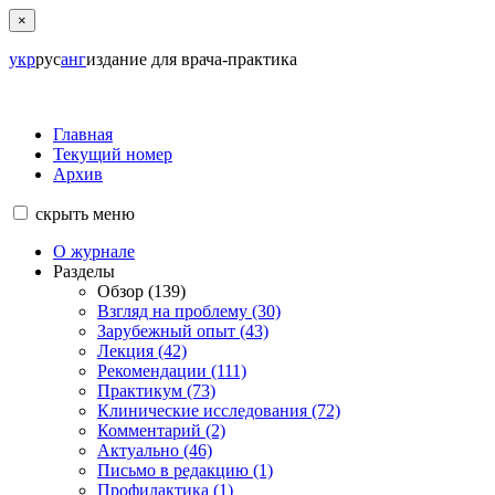
×
укр
рус
анг
издание для врача-практика
Главная
Текущий номер
Архив
скрыть
меню
О журнале
Разделы
Обзор (139)
Взгляд на проблему (30)
Зарубежный опыт (43)
Лекция (42)
Рекомендации (111)
Практикум (73)
Клинические исследования (72)
Комментарий (2)
Актуально (46)
Письмо в редакцию (1)
Профилактика (1)