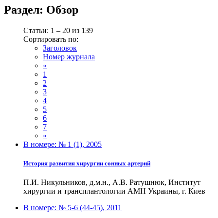
Раздел:
Обзор
Статьи: 1 – 20 из 139
Сортировать по:
Заголовок
Номер журнала
«
1
2
3
4
5
6
7
»
В номере:
№ 1 (1), 2005
История развития хирургии сонных артерий
П.И. Никульников, д.м.н., А.В. Ратушнюк, Институт
хирургии и трансплантологии АМН Украины, г. Киев
В номере:
№ 5-6 (44-45), 2011