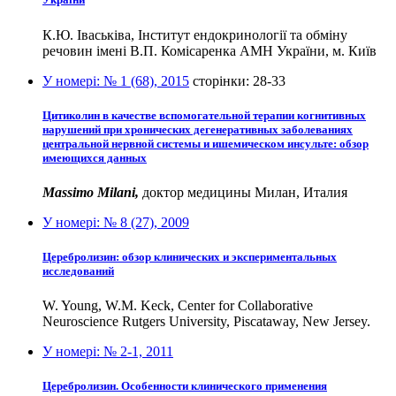
К.Ю. Іваськіва, Інститут ендокринології та обміну
речовин імені В.П. Комісаренка АМН України, м. Київ
У номері:
№ 1 (68), 2015
сторінки:
28-33
Цитиколин в качестве вспомогательной терапии когнитивных
нарушений при хронических дегенеративных заболеваниях
центральной нервной системы и ишемическом инсульте: обзор
имеющихся данных
Massimo Milani,
доктор медицины Милан, Италия
У номері:
№ 8 (27), 2009
Церебролизин: обзор клинических и экспериментальных
исследований
W. Young, W.M. Keck, Center for Collaborative
Neuroscience Rutgers University, Piscataway, New Jersey.
У номері:
№ 2-1, 2011
Церебролизин. Особенности клинического применения