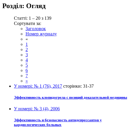
Розділ:
Огляд
Статті: 1 – 20 з 139
Сортувати за:
Заголовок
Номер журналу
«
1
2
3
4
5
6
7
»
У номері:
№ 1 (76), 2017
сторінки:
31-37
Эффективность клопидогрела с позиций доказательной медицины
У номері:
№ 3 (4), 2006
Эффективность и безопасность антидепрессантов у
кардиологических больных