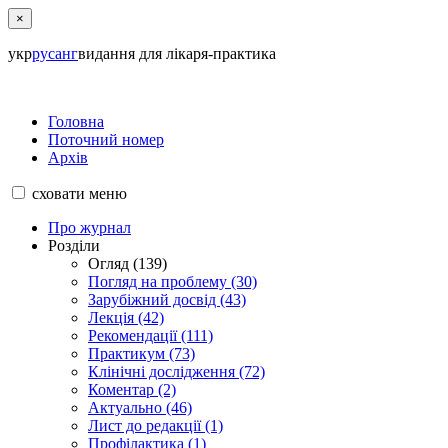
×
укр
рус
анг
видання для лікаря-практика
Головна
Поточний номер
Архів
сховати
меню
Про журнал
Розділи
Огляд (139)
Погляд на проблему (30)
Зарубіжний досвід (43)
Лекція (42)
Рекомендації (111)
Практикум (73)
Клінічні дослідження (72)
Коментар (2)
Актуально (46)
Лист до редакції (1)
Профілактика (1)