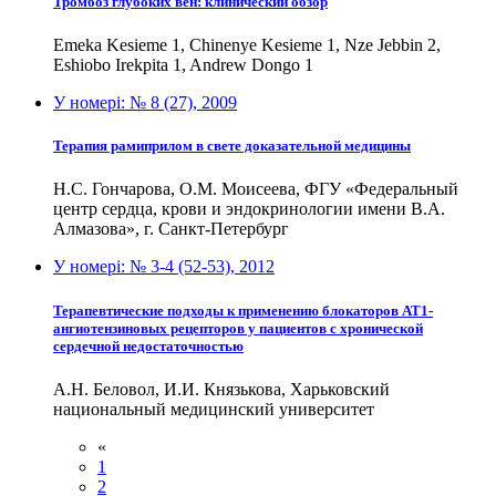
Тромбоз глубоких вен: клинический обзор
Emeka Kesieme 1, Chinenye Kesieme 1, Nze Jebbin 2,
Eshiobo Irekpita 1, Andrew Dongo 1
У номері:
№ 8 (27), 2009
Терапия рамиприлом в свете доказательной медицины
Н.С. Гончарова, О.М. Моисеева, ФГУ «Федеральный
центр сердца, крови и эндокринологии имени В.А.
Алмазова», г. Санкт-Петербург
У номері:
№ 3-4 (52-53), 2012
Терапевтические подходы к применению блокаторов АТ1-
ангиотензиновых рецепторов у пациентов с хронической
сердечной недостаточностью
А.Н. Беловол, И.И. Князькова, Харьковский
национальный медицинский университет
«
1
2