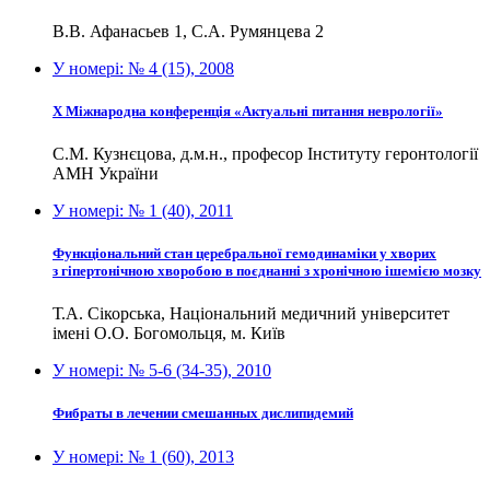
В.В. Афанасьев 1, С.А. Румянцева 2
У номері:
№ 4 (15), 2008
Х Міжнародна конференція «Актуальні питання неврології»
С.М. Кузнєцова, д.м.н., професор Інституту геронтології
АМН України
У номері:
№ 1 (40), 2011
Функціональний стан церебральної гемодинаміки у хворих
з гіпертонічною хворобою в поєднанні з хронічною ішемією мозку
Т.А. Сікорська, Національний медичний університет
імені О.О. Богомольця, м. Київ
У номері:
№ 5-6 (34-35), 2010
Фибраты в лечении смешанных дислипидемий
У номері:
№ 1 (60), 2013