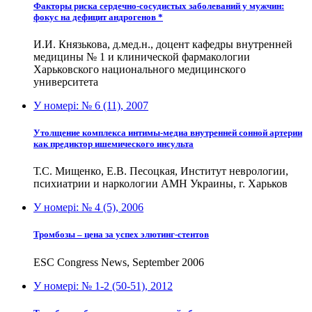
Факторы риска сердечно-сосудистых заболеваний у мужчин:
фокус на дефицит андрогенов *
И.И. Князькова, д.мед.н., доцент кафедры внутренней
медицины № 1 и клинической фармакологии
Харьковского национального медицинского
университета
У номері:
№ 6 (11), 2007
Утолщение комплекса интимы-медиа внутренней сонной артерии
как предиктор ишемического инсульта
Т.С. Мищенко, Е.В. Песоцкая, Институт неврологии,
психиатрии и наркологии АМН Украины, г. Харьков
У номері:
№ 4 (5), 2006
Тромбозы – цена за успех элютинг-стентов
ESC Congress News, September 2006
У номері:
№ 1-2 (50-51), 2012