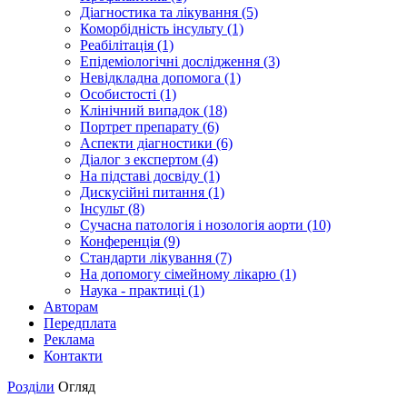
Діагностика та лікування (5)
Коморбідність інсульту (1)
Реабілітація (1)
Епідеміологічні дослідження (3)
Невідкладна допомога (1)
Особистості (1)
Клінічний випадок (18)
Портрет препарату (6)
Аспекти діагностики (6)
Діалог з експертом (4)
На підставі досвіду (1)
Дискусійні питання (1)
Інсульт (8)
Сучасна патологія і нозологія аорти (10)
Конференція (9)
Стандарти лікування (7)
На допомогу сімейному лікарю (1)
Наука - практиці (1)
Авторам
Передплата
Реклама
Контакти
Розділи
Огляд