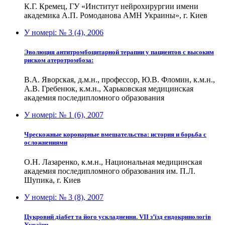
К.Г. Кремец, ГУ «Институт нейрохирургии имени
академика А.П. Ромоданова АМН Украины», г. Киев
У номері:
№ 3 (4), 2006
Эволюция антитромбоцитарной терапии у пациентов с высоким
риском атеротромбоза:
В.А. Яворская, д.м.н., профессор, Ю.В. Фломин, к.м.н.,
А.В. Гребенюк, к.м.н., Харьковская медицинская
академия последипломного образования
У номері:
№ 1 (6), 2007
Чреcкожные коронарные вмешательства: история и борьба с
осложнениями
О.Н. Лазаренко, к.м.н., Национальная медицинская
академия последипломного образования им. П.Л.
Шупика, г. Киев
У номері:
№ 3 (8), 2007
Цукровий діабет та його ускладнення. VII з’їзд ендокринологів
України