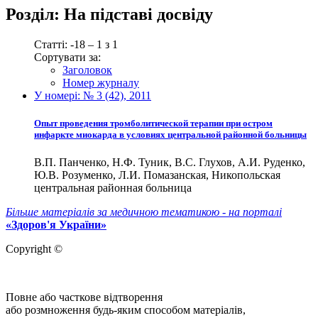
Розділ:
На підставі досвіду
Статті: -18 – 1 з 1
Сортувати за:
Заголовок
Номер журналу
У номері:
№ 3 (42), 2011
Опыт проведения тромболитической терапии при остром
инфаркте миокарда в условиях центральной районной больницы
В.П. Панченко, Н.Ф. Туник, В.С. Глухов, А.И. Руденко,
Ю.В. Розуменко, Л.И. Помазанская, Никопольская
центральная районная больница
Більше матеріалів за медичною тематикою - на порталі
«Здоров'я України»
Copyright ©
Повне або часткове відтворення
або розмноження будь-яким способом матеріалів,