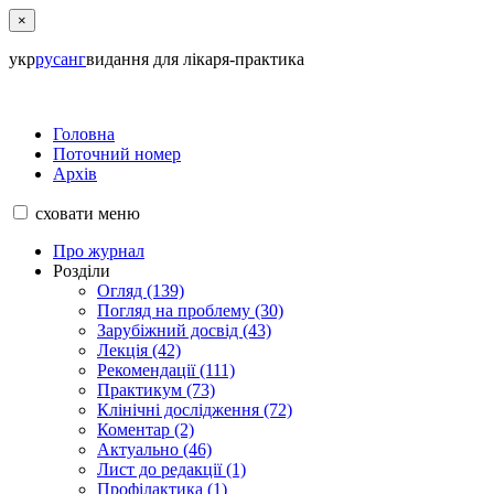
×
укр
рус
анг
видання для лікаря-практика
Головна
Поточний номер
Архів
сховати
меню
Про журнал
Розділи
Огляд (139)
Погляд на проблему (30)
Зарубіжний досвід (43)
Лекція (42)
Рекомендації (111)
Практикум (73)
Клінічні дослідження (72)
Коментар (2)
Актуально (46)
Лист до редакції (1)
Профілактика (1)