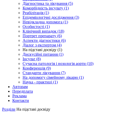
Діагностика та лікування (5)
Коморбідність інсульту (1)
Реабілітація (1)
Епідеміологічні дослідження (3)
Невідкладна допомога (1)
Особистості (1)
Клінічний випадок (18)
Портрет препарату (6)
Аспекти діагностики (6)
Діалог з експертом (4)
На підставі досвіду (1)
Дискусійні питання (1)
Інсульт (8)
Сучасна патологія і нозологія аорти (10)
Конференція (9)
Стандарти лікування (7)
На допомогу сімейному лікарю (1)
Наука - практиці (1)
Авторам
Передплата
Реклама
Контакти
Розділи
На підставі досвіду