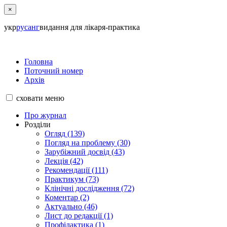
×
укр
рус
анг
видання для лікаря-практика
Головна
Поточний номер
Архів
сховати
меню
Про журнал
Розділи
Огляд (139)
Погляд на проблему (30)
Зарубіжний досвід (43)
Лекція (42)
Рекомендації (111)
Практикум (73)
Клінічні дослідження (72)
Коментар (2)
Актуально (46)
Лист до редакції (1)
Профілактика (1)