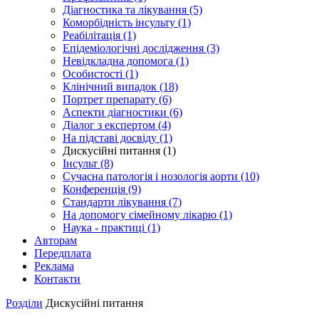
Діагностика та лікування (5)
Коморбідність інсульту (1)
Реабілітація (1)
Епідеміологічні дослідження (3)
Невідкладна допомога (1)
Особистості (1)
Клінічний випадок (18)
Портрет препарату (6)
Аспекти діагностики (6)
Діалог з експертом (4)
На підставі досвіду (1)
Дискусійні питання (1)
Інсульт (8)
Сучасна патологія і нозологія аорти (10)
Конференція (9)
Стандарти лікування (7)
На допомогу сімейному лікарю (1)
Наука - практиці (1)
Авторам
Передплата
Реклама
Контакти
Розділи
Дискусійні питання