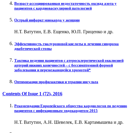
Возраст-ассоциированная недостаточность оксида азота у
пациентов с кардиоваскулярной патологией
Острый инфаркт миокарда у женщин
Н.Т. Ватутин, Е.В. Ещенко, Ю.П. Гриценко и др.
Эффективность гиалуроновой кислоты в лечении синдрома
диабетической стопы
Тактика ведения пациентов с атеросклеротической окклюзией
артерий нижних конечностей – с бессимптомной формой
заболевания и перемежающейся хромотой*
Оптимизация профилактики и терапии инсульта
Contents Of Issue
1 (72)
, 2016
Рекомендации Европейского общества кардиологов по ведению
пациентов с инфекционным эндокардитом 2015
Н.Т. Ватутин, А.Н. Шевелек, Е.В. Картамышева и др.