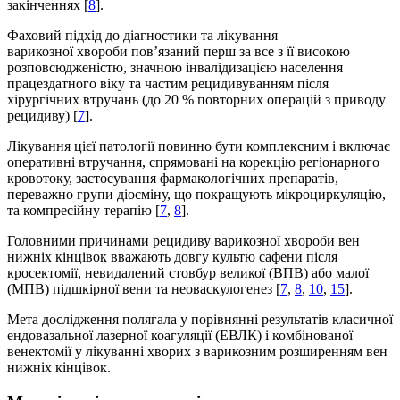
закінченнях [
8
].
Фаховий підхід до діагностики та лікування
варикозної хвороби пов’язаний перш за все з її високою
розповсюдженістю, значною інвалідизацією населення
працездатного віку та частим рецидивуванням після
хірургічних втручань (до 20 % повторних операцій з приводу
рецидиву) [
7
].
Лікування цієї патології повинно бути комплекс­ним і включає
оперативні втручання, спрямовані на корекцію регіонарного
кровотоку, застосування фармакологічних препаратів,
переважно групи діосміну, що покращують мікроциркуляцію,
та компресійну терапію [
7
,
8
].
Головними причинами рецидиву варикозної хвороби вен
нижніх кінцівок вважають довгу культю сафени після
кросектомії, невидалений стовбур великої (ВПВ) або малої
(МПВ) підшкірної вени та неоваскулогенез [
7
,
8
,
10
,
15
].
Мета дослідження полягала у порівнянні результатів класичної
ендовазальної лазерної коагуляції (ЕВЛК) і комбінованої
венектомії у лікуванні хворих з варикозним розширенням вен
нижніх кінцівок.