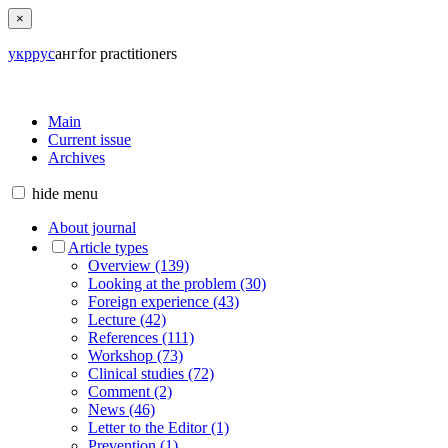
×
укр
рус
анг
for practitioners
Main
Current issue
Archives
hide
menu
About journal
Article types
Overview (139)
Looking at the problem (30)
Foreign experience (43)
Lecture (42)
References (111)
Workshop (73)
Clinical studies (72)
Comment (2)
News (46)
Letter to the Editor (1)
Prevention (1)