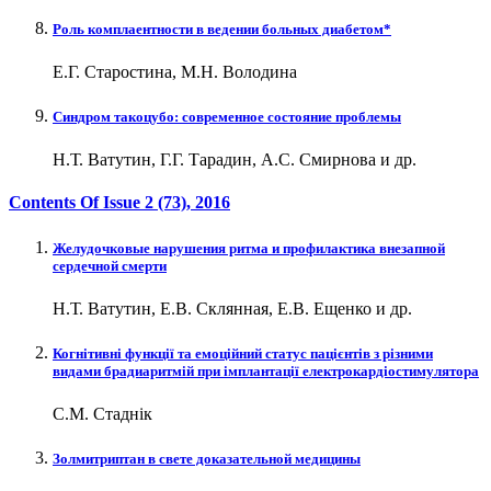
Роль комплаентности в ведении больных диабетом*
Е.Г. Старостина, М.Н. Володина
Синдром такоцубо: современное состояние проблемы
Н.Т. Ватутин, Г.Г. Тарадин, А.С. Смирнова и др.
Contents Of Issue
2 (73)
, 2016
Желудочковые нарушения ритма и профилактика внезапной
сердечной смерти
Н.Т. Ватутин, Е.В. Склянная, Е.В. Ещенко и др.
Когнітивні функції та емоційний статус пацієнтів з різними
видами брадиаритмій при імплантації електрокардіостимулятора
С.М. Стаднік
Золмитриптан в свете доказательной медицины