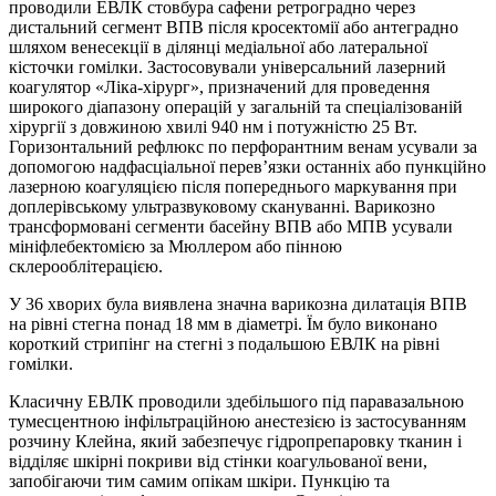
проводили ЕВЛК стовбура сафени ретроградно через
дистальний сегмент ВПВ після кросектомії або антеградно
шляхом венесекції в ділянці медіальної або латеральної
кісточки гомілки. Застосовували універсальний лазерний
коагулятор «Ліка-хірург», призначений для проведення
широкого діапазону операцій у загальній та спеціалізованій
хірургії з довжиною хвилі 940 нм і потужністю 25 Вт.
Горизонтальний рефлюкс по перфорантним венам усували за
допомогою надфасціальної перев’язки останніх або пункційно
лазерною коагуляцією після попереднього маркування при
доплерівському ультразвуковому скануванні. Варикозно
трансформовані сегменти басейну ВПВ або МПВ усували
мініфлебектомією за Мюллером або пінною
склерооблітерацією.
У 36 хворих була виявлена значна варикозна дилатація ВПВ
на рівні стегна понад 18 мм в діаметрі. Їм було виконано
короткий стрипінг на стегні з подальшою ЕВЛК на рівні
гомілки.
Класичну ЕВЛК проводили здебільшого під паравазальною
тумесцентною інфільтраційною анестезією із застосуванням
розчину Клейна, який забезпечує гідропрепаровку тканин і
відділяє шкірні покриви від стінки коагульованої вени,
запобігаючи тим самим опікам шкіри. Пункцію та