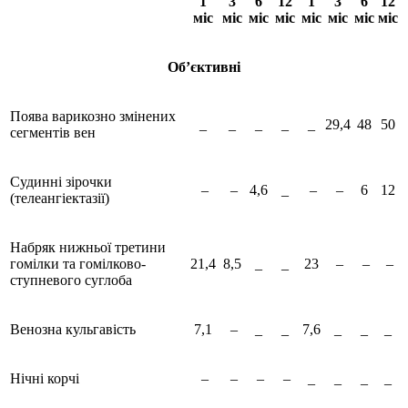
1
3
6
12
1
3
6
12
міс
міс
міс
міс
міс
міс
міс
міс
Об’єктивні
Поява варикозно змінених
_
_
_
_
_
29,4
48
50
сегментів вен
Судинні зірочки
–
–
4,6
_
–
–
6
12
(телеангіектазії)
Набряк нижньої третини
гомілки та гомілково-
21,4
8,5
_
_
23
–
–
–
ступневого суглоба
Венозна кульгавість
7,1
–
_
_
7,6
_
_
_
Нічні корчі
–
–
–
–
_
_
_
_