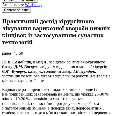
Article types:
Workshop
Content of issue
Практичний досвід хірургічного
лікування варикозної хвороби нижніх
кінцівок із застосуванням сучасних
технологій
pages:
48-50
Ю.В. Самойлик,
к.мед.н., завідувач рентгенохірургічного
блоку;
Д.М. Васкул,
завідувач відділення планової хірургії;
Є.Ф. Кучерук,
к.мед.н., головний лікар;
І.В. Дундюк,
заступник головного лікаря з хірургічної роботи Центральна
міська лікарня, м. Рівне
Варикозне розширення вен нижніх кінцівок – одне із
найпоширеніших захворювань на Землі, що уражає 25-30 %
жінок і 10-20 % чоловіків та характеризується
поліетіологічністю, постійно прогресуючим перебігом
з патологічними змінами в поверхневих, перфорантних і
глибоких венах, а також м’яких тканинах, кістках і нервових