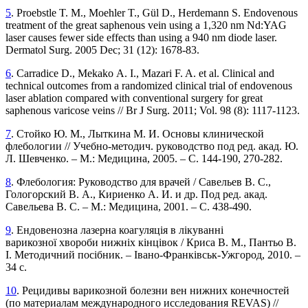
5
. Proebstle T. M., Moehler T., Gül D., Herdemann S. Endovenous
treatment of the great saphenous vein using a 1,320 nm Nd:YAG
laser causes fewer side effects than using a 940 nm diode laser.
Dermatol Surg. 2005 Dec; 31 (12): 1678-83.
6
. Carradice D., Mekako A. I., Mazari F. A. et al. Clinical and
technical outcomes from a randomized clinical trial of endovenous
laser ablation compared with conventional surgery for great
saphenous varicose veins // Br J Surg. 2011; Vol. 98 (8): 1117-1123.
7
. Стойко Ю. М., Лыткина М. И. Основы клиничес­кой
флебологии // Учебно-методич. руководство под ред. акад. Ю.
Л. Шевченко. – М.: Медицина, 2005. – С. 144-190, 270-282.
8
. Флебология: Руководство для врачей / Савельев В. С.,
Гологорский В. А., Кириенко А. И. и др. Под ред. акад.
Савельева В. С. – М.: Медицина, 2001. – С. 438-490.
9
. Ендовенозна лазерна коагуляція в лікуванні
варикозної хвороби нижніх кінцівок / Криса В. М., Пантьо В.
І. Методичний посібник. – Івано-Франківськ-­Ужгород, 2010. –
34 с.
10
. Рецидивы варикозной болезни вен нижних ко­нечностей
(по материалам международного исследования REVAS) //