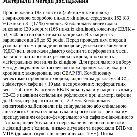
Матеріали і методи дослідження
Прооперовано 183 пацієнти (259 нижніх кінцівок)
з варикозною хворобою нижніх кінцівок, серед яких 152 (83
%) жінки і 31 (17 %) чоловік. Комбіновану венектомію
виконано 130 хворим (166 нижніх кінцівок), класичну ЕВЛК –
53, у 40 осіб на обох нижніх кінцівках. Вік пацієнтів
варіювався від 26 до 62 років. Перед проведенням операції
усім пацієнтам проводили кольорове дуплексне сканування
(КДС) вен, визначали діаметр сафени та перфорантних вен,
наявність патологічних рефлюксів крові, прохідність
магістральних вен нижніх кінцівок. Для правильного вибору
методу лікування застосовували міжнародну класифікацію
хронічних захворювань вен СЕАР [
8
]. Комбіновану
венектомію проводили хворим, віднесеним до класу С4-С5,
з діаметром сафени > 10 мм, неспроможних перфорантних
вен – > 4-5 мм. Класичну ЕВЛК виконували у пацієнтів класу
С2-С3 з наявним остіальним рефлюксом при діаметрі сафени
до 10 мм, перфорантних вен – 2-3 мм. Комбіновану
венектомію здійснювали під епідуральною або спінальною
анестезією. Спочатку виконували кросектомію з ретельним
препаруванням сафено-феморального чи сафено-підколінного
з’єднань, перев’язували та пересікали всі венозні притоки
в ділянці цих з’єднань, низько лігували та пересікали ВПВ чи
МПВ (довжина культі не перевищувала 5 мм). Потім