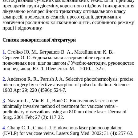
застосуванням сучасних малоінвазивних технологій, прийому
препаратів групи діосміну, коректного підбору і використання
лікувально-компресійного трикотажу оптимального класу
компресії, проведення сеансів пресотерапії, дотримання
збагаченої рослинною клітковиною дієти, особливого режиму
праці і відпочинку.
Список використаної літератури
1
. Стойко Ю. М., Батрашов В. А., Мазайшвили К. В.,
Сергеев О. Г. Эндовазальная лазерная облитерация
подкожных вен: шаг за шагом // Учебно-методич. руководство
под ред. акад. Ю. Л. Шевченко. М. – 2010. – 32 с.
2
. Anderson R. R., Parrish J. A. Selective photothermolysis: precise
microsurgery by selective absorption of pulsed radiation. Science.
1983 Apr 29; 220 (4596): 524-7.
3
. Navarro L., Min R. J., Boné C. Endovenous laser: a new
minimally invasive method of treatment for varicose veins –
preliminary observations using an 810 nm diode laser. Dermatol
Surg. 2001 Feb; 27 (2): 117-22.
4
. Chang C. J., Chua J. J. Endovenous laser photocoagulation
(EVLP) for varicose veins. Lasers Surg Med. 2002; 31 (4): 257-62.