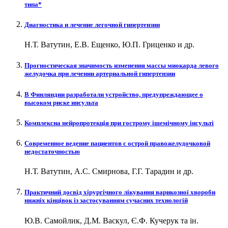
типа*
Диагностика и лечение легочной гипертензии
Н.Т. Ватутин, Е.В. Ещенко, Ю.П. Гриценко и др.
Прогностическая значимость изменения массы миокарда левого
желудочка при лечении артериальной гипертензии
В Финляндии разработали устройство, предупреждающее о
высоком риске инсульта
Комплексна нейропротекція при гострому ішемічному інсульті
Современное ведение пациентов с острой правожелудочковой
недостаточностью
Н.Т. Ватутин, А.С. Смирнова, Г.Г. Тарадин и др.
Практичний досвід хірургічного лікування варикозної хвороби
нижніх кінцівок із застосуванням сучасних технологій
Ю.В. Самойлик, Д.М. Васкул, Є.Ф. Кучерук та ін.