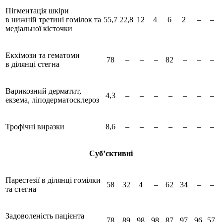
Пігментація шкіри
в нижній третині гомілок та
55,7
22,8
12
4
6
2
–
–
медіальної кісточки
Екхімози та гематоми
78
–
–
–
82
–
–
–
в ділянці стегна
Варикозний дерматит,
4,3
–
–
–
–
–
–
–
екзема, ліподерматосклероз
Трофічні виразки
8,6
–
–
–
–
–
–
–
Суб’єктивні
Парестезії в ділянці гомілки
58
32
4
–
62
34
–
–
та стегна
Задоволеність пацієнта
78
89
98
98
87
97
96
57