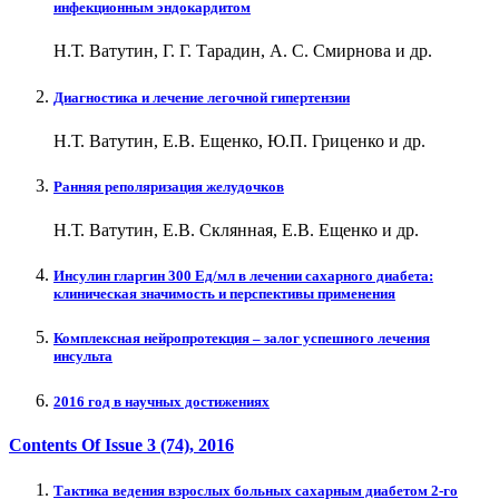
инфекционным эндокардитом
Н.Т. Ватутин, Г. Г. Тарадин, А. С. Смирнова и др.
Диагностика и лечение легочной гипертензии
Н.Т. Ватутин, Е.В. Ещенко, Ю.П. Гриценко и др.
Ранняя реполяризация желудочков
Н.Т. Ватутин, Е.В. Склянная, Е.В. Ещенко и др.
Инсулин гларгин 300 Ед/мл в лечении сахарного диабета:
клиническая значимость и перспективы применения
Комплексная нейропротекция – залог успешного лечения
инсульта
2016 год в научных достижениях
Contents Of Issue
3 (74)
, 2016
Тактика ведения взрослых больных сахарным диабетом 2-го