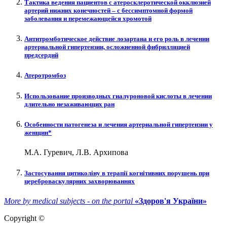
Тактика ведения пациентов с атеросклеротической окклюзией
артерий нижних конечностей – с бессимптомной формой
заболевания и перемежающейся хромотой
Антитромботическое действие лозартана и его роль в лечении
артериальной гипертензии, осложненной фибрилляцией
предсердий
Атеротромбоз
Использование производных гиалуроновой кислоты в лечении
длительно незаживающих ран
Особенности патогенеза и лечения артериальной гипертензии у
женщин*
М.А. Гуревич, Л.В. Архипова
Застосування цитиколіну в терапії когнітивних порушень при
цереброваскулярних захворюваннях
More by medical subjects - on the portal
«Здоров'я України»
Copyright ©