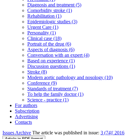
Diagnosis and treatment (5)
Comorbidity stroke (1)
Rehabilitation (1)
Epidemiologic studies (3)
Urgent Care (1)
Personality (1)
Clinical case (18)
Portrait of the drug (6)
Aspects of diagnosis (6)
Conversation with an expert (4)
Based on experience (1)
Discussion questions (1)
Stroke (8)
Modern aortic pathology and nosology (10)
Conference (9)
Standards of treatment (7)
To help the family doctor (1)
Science - practice (1)
For authors
Subscription
Advertising
Contacts
Issues Archive
The article was published in issue:
3 (74)' 2016
Article in PDF-format