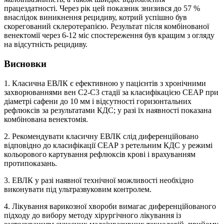
працездатності. Через рік цей показник знизився до 57 %
внаслідок виникнення рецидиву, котрий успішно був
скорегований склеротерапією. Результат після комбінованої
венектомії через 6-12 міс спостереження був кращим з огляду
на відсутність рецидиву.
Висновки
1. Класична ЕВЛК є ефективною у пацієнтів з хронічними
захворюваннями вен С2-С3 стадії за класифікацією СЕАР при
діаметрі сафени до 10 мм і відсутності горизонтальних
рефлюксів за результатами КДС; у разі їх наявності показана
комбінована венектомія.
2. Рекомендувати класичну ЕВЛК слід диференційовано
відповідно до класифікації СЕАР з ретельним КДС у режимі
кольорового картування рефлюксів крові і врахуванням
протипоказань.
3. ЕВЛК у разі наявної технічної можливості необхідно
виконувати під ультразвуковим контролем.
4. Лікування варикозної хвороби вимагає диференційованого
підходу до вибору методу хірургічного лікування із