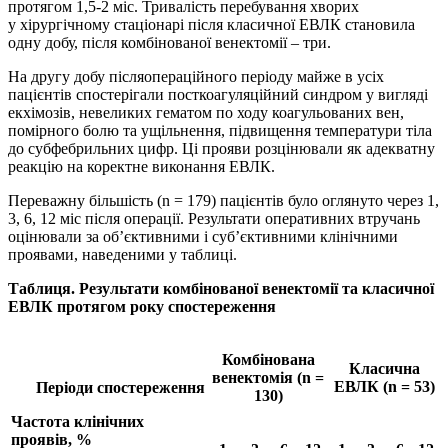
протягом 1,5-2 міс. Тривалість перебування хворих
у хірургічному стаціонарі після класичної ЕВЛК становила
одну добу, після комбінованої венектомії – три.
На другу добу післяопераційного періоду майже в усіх
пацієнтів спостерігали посткоагуляційний синдром у вигляді
екхімозів, невеликих гематом по ходу коагульованих вен,
помірного болю та ущільнення, підвищення температури тіла
до субфебрильних цифр. Ці прояви розцінювали як адекватну
реакцію на коректне виконання ЕВЛК.
Переважну більшість (n = 179) пацієнтів було оглянуто через 1,
3, 6, 12 міс після операції. Результати оперативних втручань
оцінювали за об’єктивними і суб’єктивними клінічними
проявами, наведеними у таблиці.
Таблиця. Результати комбінованої венектомії та класичної
ЕВЛК протягом року спостереження
Комбінована
Класична
венектомія (n =
ЕВЛК (n = 53)
Періоди спостереження
130)
Частота клінічних
проявів, %