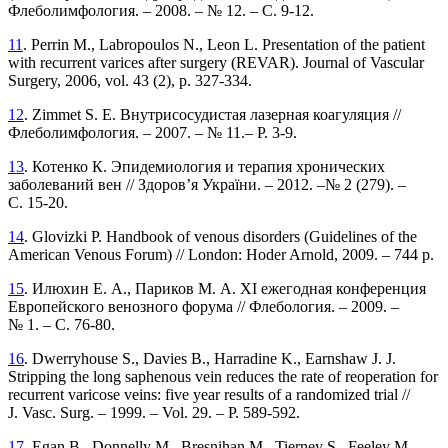
Флеболимфология. – 2008. – № 12. – C. 9-12.
11
. Perrin M., Labropoulos N., Leon L. Presentation of the patient
with recurrent varices after surgery (REVAR). Journal of Vascular
Surgery, 2006, vol. 43 (2), р. 327-334.
12
. Zim­met S. E. Внутри­сосудистая лазерная коагуляция //
Флеболимфология. – 2007. – № 11.– P. 3-9.
13
. Котенко К. Эпидемиология и терапия хро­ничес­ких
заболеваний вен // Здоров’я України. – 2012. –№ 2 (279). –
С. 15-20.
14
. Glovizki P. Handbook of venous disorders (Guide­lines of the
American Venous Forum) // London: Hoder Arnold, 2009. – 744 р.
15
. Илюхин Е. А., Париков М. А. ХІ ежегодная конференция
Европейского венозного форума // Флебология. – 2009. –
№ 1. – С. 76-80.
16
. Dwerryhouse S., Davies B., Harradine K., Earnshaw J. J.
Stripping the long saphenous vein reduces the rate of reoperation for
recurrent varicose veins: five year results of a randomized trial //
J. Vasc. Surg. – 1999. – Vol. 29. – P. 589-592.
17
. Egan B., Donnelly M., Bresnihan M., Tierney S., Feeley M.