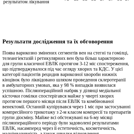
результатом лікування
Результати дослідження та їх обговорення
Поява варикозно змінених сегментів вен на стегні та гомілці,
телеангіектазій і ретикулярних вен була більш характерною
для групи класичної ЕВЛК протягом 3-12 міс спостереження,
що підтверджувалося під час огляду хворих та КДС. У цієї
категорії пацієнтів рецидив варикозної хвороби нижніх
кінцівок було ліквідовано шляхом проведення склеротерапії
в амбулаторних умовах, яка у 98 % випадків виявилася
успішною. Післяопераційний набряк у ділянці медіальної
кісточки гомілки спостерігався майже у чверті хворих
протягом першого місяця після ЕВЛК та комбінованої
венектомії. Останній купірувався через 1 міс при застосуванні
компресійного трикотажу з 2-м класом компресії та препаратів
групи діосміну. Майже всі обстежувані на 6-му мі­сяці
післяопераційного періоду були задоволені результатами
ЕВЛК, насамперед через її естетичність, косметичність,
малоінвазивність, а також швидке відновлення