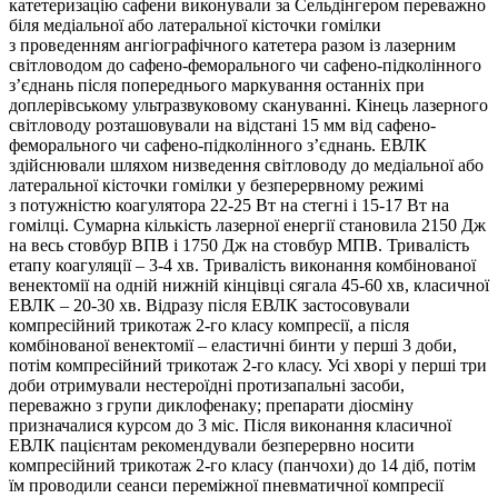
катетеризацію сафени виконували за Сельдінгером переважно
біля медіальної або латеральної кісточки гомілки
з проведенням ангіографічного катетера разом із лазерним
світловодом до сафено-феморального чи сафено-підколінного
з’єднань після попереднього маркування останніх при
доплерівському ультразвуковому скануванні. Кінець лазерного
світловоду розташовували на відстані 15 мм від сафено-
феморального чи сафено-­підколінного з’єднань. ЕВЛК
здійснювали шляхом низведення світловоду до медіальної або
латеральної кісточки гомілки у безперервному режимі
з потужністю коагулятора 22-25 Вт на стегні і 15-17 Вт на
гомілці. Сумарна кількість лазерної енергії становила 2150 Дж
на весь стовбур ВПВ і 1750 Дж на стовбур МПВ. Тривалість
етапу коагуляції – 3-4 хв. Тривалість виконання комбінованої
венектомії на одній нижній кінцівці сягала 45-60 хв, класичної
ЕВЛК – 20-30 хв. Відразу після ЕВЛК застосовували
компресійний трикотаж 2-го класу компресії, а після
комбінованої венектомії – еластичні бинти у перші 3 доби,
потім компресійний трикотаж 2-го класу. Усі хворі у перші три
доби отримували нестероїдні протизапальні засоби,
переважно з групи диклофенаку; препарати діосміну
призначалися курсом до 3 міс. Після виконання класичної
ЕВЛК пацієнтам рекомендували безперервно носити
компресійний трикотаж 2-го класу (панчохи) до 14 діб, потім
їм проводили сеанси переміжної пневматичної компресії