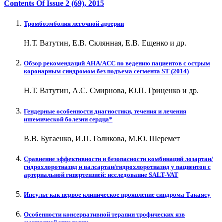
Contents Of Issue
2 (69)
, 2015
Тромбоэмболия легочной артерии
Н.Т. Ватутин, Е.В. Склянная, Е.В. Ещенко и др.
Обзор рекомендаций AHA/ACC по ведению пациентов с острым
коронарным синдромом без подъема сегмента ST (2014)
Н.Т. Ватутин, А.С. Смирнова, Ю.П. Гриценко и др.
Гендерные особенности диагностики, течения и лечения
ишемической болезни сердца*
В.В. Бугаенко, И.П. Голикова, М.Ю. Шеремет
Сравнение эффективности и безопасности комбинаций лозартан/
гидрохлоротиазид и валсартан/гидрохлоротиазид у пациентов с
артериальной гипертензией: исследование SALT-VAT
Инсульт как первое клиническое проявление синдрома Такаясу
Особенности консервативной терапии трофических язв