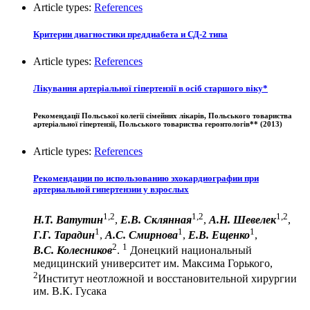
Article types:
References
Критерии диагностики преддиабета и СД-2 типа
Article types:
References
Лікування артеріальної гіпертензії в осіб старшого віку*
Рекомендації Польської колегії сімейних лікарів, Польського товариства
артеріальної гіпертензії, Польського товариства геронтологів** (2013)
Article types:
References
Рекомендации по использованию эхокардиографии при
артериальной гипертензии у взрослых
1,2
1,2
1,2
Н.Т. Ватутин
,
Е.В. Склянная
,
А.Н. Шевелек
,
1
1
1
Г.Г. Тарадин
,
А.С. Смирнова
,
Е.В. Ещенко
,
2
1
В.С. Колесников
.
Донецкий национальный
медицинский университет им. Максима Горького,
2
Институт неотложной и восстановительной хирургии
им. В.К. Гусака