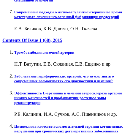
смешанной этиологии
Современные подходы к антикоагулянтной терапии во время
катетерного лечения неклапанной фибрилляции предсердий
Е.А. Беликов, К.В. Давтян, О.Н. Ткачева
Contents Of Issue
1 (68)
, 2015
Тромбоэмболия легочной артерии
Н.Т. Ватутин, Е.В. Склянная, Е.В. Ещенко и др.
Заболевание периферических артерий: что нужно знать о
современных возможностях его диагностики и лечения?
Эффективность L-аргинина в лечении атеросклероза артерий
нижних конечностей и профилактике рестеноза зоны
реконструкции
Р.Е. Калинин, И.А. Сучков, А.С. Пшенников и др.
Цитиколин в качестве вспомогательной терапии когнитивных
нарушений при хронических дегенеративных заболеваниях