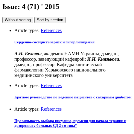
Issue:
4 (71)
' 2015
Without sorting
Sort by section
Article types:
References
Сердечно-сосудистый риск и гиперлипидемия
А.Н. Беловол
, академик НАМН Украины, д.мед.н.,
профессор, заведующий кафедрой;
И.И. Князькова
,
д.мед.н., профессор. Кафедра клинической
фармакологии Харьковского национального
медицинского университета
Article types:
References
Краткое руководство по ведению пациентов с сахарным диабетом
Article types:
References
Правильность выбора инсулина, времени для начала терапии и
дозировки у больных СД 2-го типа*