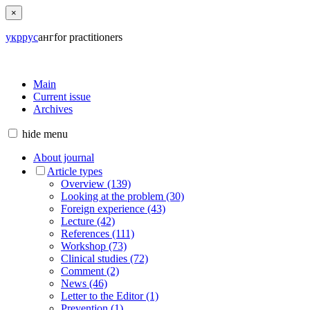
×
укр
рус
анг
for practitioners
Main
Current issue
Archives
hide
menu
About journal
Article types
Overview (139)
Looking at the problem (30)
Foreign experience (43)
Lecture (42)
References (111)
Workshop (73)
Clinical studies (72)
Comment (2)
News (46)
Letter to the Editor (1)
Prevention (1)