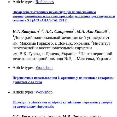
Article types:
References
Обзор пересмотренных рекомендаций по чрескожным
коронарнымвмешательствам при инфаркте миокарда с подъемом
сегмента ST (ACC/AHA/SCAI, 2015)
1,2
1
3
Н.Т. Ватутин
,
А.С. Смирнова
,
М.А. Эль-Хатиб
.
1
Донецкий национальный медицинский университет
2
им. Максима Горького, г. Донецк, Украина.
Институт
неотложной и восстановительной хирургии
3
им. В.К. Гусака, г. Донецк, Украина.
Центр первичной
медико-санитарной помощи № 5, г. Макеевка, Украина
Article types:
Workshop
Перспективы использования L-аргинина у пациентов с сахарным
диабетом 2-го типа
Article types:
Workshop
Корекція та лікування помірних когнітивних порушень у хворих
на артеріальну гіпертензію
С.С. Боєв
, к.мед.н., доцент,
М.Я. Доценко
, д.мед.н.,