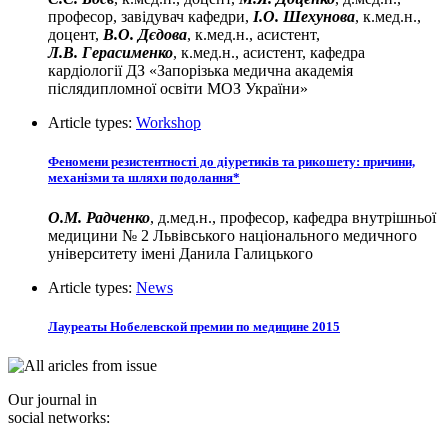
професор, завідувач кафедри,
І.О. Шехунова
, к.мед.н.,
доцент,
В.О. Дєдова
, к.мед.н., асистент,
Л.В. Герасименко
, к.мед.н., асистент, кафедра
кардіології ДЗ «Запорізька медична академія
післядипломної освіти МОЗ України»
Article types:
Workshop
Феномени резистентності до діуретиків та рикошету: причини,
механізми та шляхи подолання*
О.М. Радченко
, д.мед.н., професор, кафедра внутрішньої
медицини № 2 Львівського національного медичного
університету імені Данила Галицького
Article types:
News
Лауреаты Нобелевской премии по медицине 2015
Our journal in
social networks: