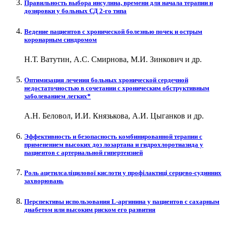
Правильность выбора инсулина, времени для начала терапии и
дозировки у больных СД 2-го типа
Ведение пациентов с хронической болезнью почек и острым
коронарным синдромом
Н.Т. Ватутин, А.С. Смирнова, М.И. Зинкович и др.
Оптимизация лечения больных хронической сердечной
недостаточностью в сочетании с хроническим обструктивным
заболеванием легких*
А.Н. Беловол, И.И. Князькова, А.И. Цыганков и др.
Эффективность и безопасность комбинированной терапии с
применением высоких доз лозартана и гидрохлоротиазида у
пациентов с артериальной гипертензией
Роль ацетилсаліцилової кислоти у профілактиці серцево-судинних
захворювань
Перспективы использования L-аргинина у пациентов с сахарным
диабетом или высоким риском его развития