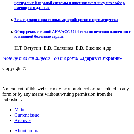
центральной нервной системы и ишемическом инсульте: обзор
имеющихся данных
Реваскуляризация сонных артерий: риски и преимущества
Обзор рекомендаций AHA/ACC 2014 года по ведению пациентов с
клапанной болезнью сердца
Н.Т. Ватутин, Е.В. Склянная, Е.В. Ещенко и др.
More by medical subjects - on the portal
«Здоров'я України»
Copyright ©
No content of this website may be reproduced or transmitted in any
form or by any means without writing permission from the
publisher..
Main
Current issue
Archives
About journal