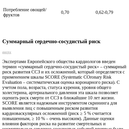
Потребление овощей/
0,70
0,62-0,79
фруктов
Суммарный сердечно-сосудистый риск
вверх
Экспертами Европейского общества кардиологов введен
термин «суммарный сердечно-сосудистый риск» – суммарный
риск развития ССЗ и их осложнений, который определяется с
применением шкалы SCORE (Systematic COronary Risk
Evaluation – систематическая оценка коронарного риска). С
учетом пола, возраста, статуса курения, уровня общего
холестерина, артериального давления эта шкала позволяет
оценить риск смерти от ССЗ в ближайшие 10 лет жизни.
SCORE является надежным инструментом скрининга для
выявления лиц с повышенным риском развития
кардиоваскулярных осложнений (риск ≥ 5 % считается
повышенным, ≥ 10 % – очень высоким). Данные оценки
влияния факторов риска на развитие смертельных и
несмертельных сердечно-сосудистых событий впервые были