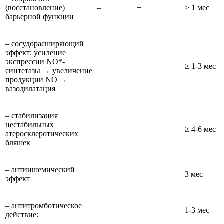
(восстановление)
–
+
≥ 1 мес
барьерной функции
– сосудорасширяющий
эффект: усиление
экспрессии NO*-
+
+
≥ 1-3 мес
синтетазы → увеличение
продукции NO →
вазодилатация
– стабилизация
нестабильных
+
+
≥ 4-6 мес
атеросклеротических
бляшек
– антиишемический
+
+
3 мес
эффект
– антитромботическое
+
+
1-3 мес
действие: