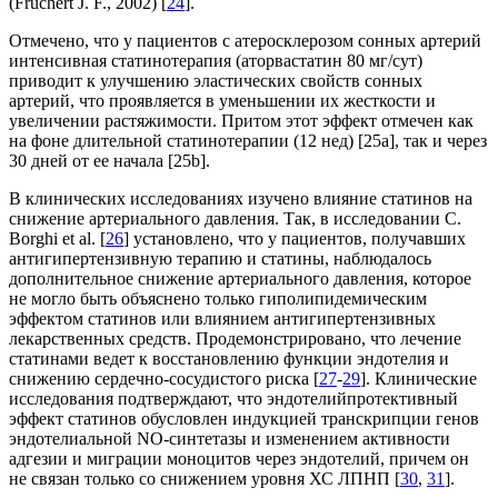
(Fruchert J. F., 2002) [
24
].
Отмечено, что у пациентов с атеросклерозом сонных артерий
интенсивная статинотерапия (аторвастатин 80 мг/сут)
приводит к улучшению эластических свойств сонных
артерий, что проявляется в уменьшении их жесткости и
увеличении растяжимости. Притом этот эффект отмечен как
на фоне длительной статинотерапии (12 нед) [25a], так и через
30 дней от ее начала [25b].
В клинических исследованиях изучено влияние статинов на
снижение артериального давления. Так, в исследовании C.
Borghi et al. [
26
] установлено, что у пациентов, получавших
антигипертензивную терапию и статины, наблюдалось
дополнительное снижение артериального давления, которое
не могло быть объяснено только гиполипидемическим
эффектом статинов или влиянием антигипертензивных
лекарственных средств. Продемонстрировано, что лечение
статинами ведет к восстановлению функции эндотелия и
снижению сердечно-сосудистого риска [
27
-
29
]. Клинические
исследования подтверждают, что эндотелийпротективный
эффект статинов обусловлен индукцией транскрипции генов
эндотелиальной NO-синтетазы и изменением активности
адгезии и миграции моноцитов через эндотелий, причем он
не связан только со снижением уровня ХС ЛПНП [
30
,
31
].