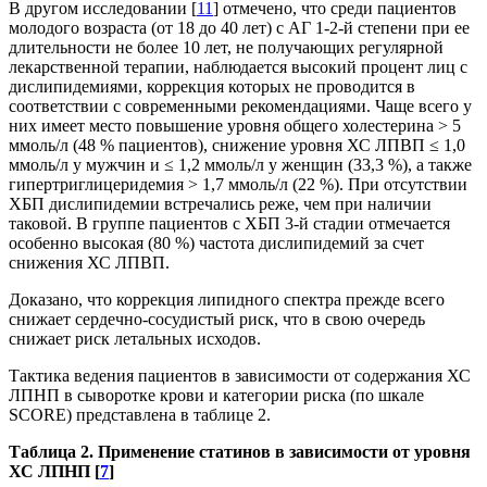
В другом исследовании [
11
] отмечено, что среди пациентов
молодого возраста (от 18 до 40 лет) с АГ 1-2-й степени при ее
длительности не более 10 лет, не получающих регулярной
лекарственной терапии, наблюдается высокий процент лиц с
дислипидемиями, коррекция которых не проводится в
соответствии с современными рекомендациями. Чаще всего у
них имеет место повышение уровня общего холестерина > 5
ммоль/л (48 % пациентов), снижение уровня ХС ЛПВП ≤ 1,0
ммоль/л у мужчин и ≤ 1,2 ммоль/л у женщин (33,3 %), а также
гипертриглицеридемия > 1,7 ммоль/л (22 %). При отсутствии
ХБП дислипидемии встречались реже, чем при наличии
таковой. В группе пациентов с ХБП 3-й стадии отмечается
особенно высокая (80 %) частота дислипидемий за счет
снижения ХС ЛПВП.
Доказано, что коррекция липидного спектра прежде всего
снижает сердечно-сосудистый риск, что в свою очередь
снижает риск летальных исходов.
Тактика ведения пациентов в зависимости от содержания ХС
ЛПНП в сыворотке крови и категории риска (по шкале
SCORE) представлена в таблице 2.
Таблица 2. Применение статинов в зависимости от уровня
ХС ЛПНП [
7
]