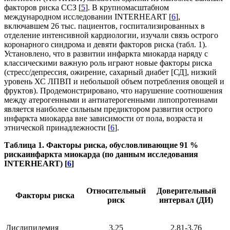
факторов риска ССЗ [
5
]. В крупномасштабном
международном исследовании INTERHEART [
6
],
включавшем 26 тыс. пациентов, госпитализированных в
отделение интенсивной кардиологии, изучали связь острого
коронарного синдрома и девяти факторов риска (табл. 1).
Установлено, что в развитии инфаркта миокарда наряду с
классическими важную роль играют новые факторы риска
(стресс/депрессия, ожирение, сахарный диабет [СД], низкий
уровень ХС ЛПВП и небольшой объем потребления овощей и
фруктов). Продемонстрировано, что нарушение соотношения
между атерогенными и антиатерогенными липопротеинами
является наиболее сильным предиктором развития острого
инфаркта миокарда вне зависимости от пола, возраста и
этнической принадлежности [
6
].
Таблица 1. Факторы риска, обусловливающие 91 %
рискаинфаркта миокарда (по данным исследования
INTERHEART) [
6
]
Относительный
Доверительный
Факторы риска
риск
интервал (ДИ)
Дислипидемия
3,25
2,81-3,76