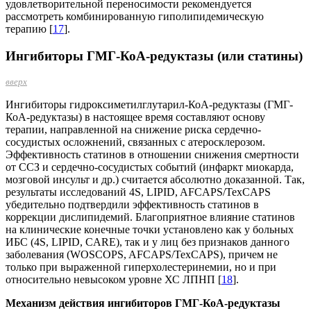
удовлетворительной переносимости рекомендуется
рассмотреть комбинированную гиполипидемическую
терапию [
17
].
Ингибиторы ГМГ-КоА-редуктазы (или статины)
вверх
Ингибиторы гидроксиметилглутарил-КоА-редуктазы (ГМГ-
КоА-редуктазы) в настоящее время составляют основу
терапии, направленной на снижение риска сердечно-
сосудистых осложнений, связанных с атеросклерозом.
Эффективность статинов в отношении снижения смертности
от ССЗ и сердечно-сосудистых событий (инфаркт миокарда,
мозговой инсульт и др.) считается абсолютно доказанной. Так,
результаты исследований 4S, LIPID, AFCAPS/TexCAPS
убедительно подтвердили эффективность статинов в
коррекции дислипидемий. Благоприятное влияние статинов
на клинические конечные точки установлено как у больных
ИБС (4S, LIPID, CARE), так и у лиц без признаков данного
заболевания (WOSCOPS, AFCAPS/TexCAPS), причем не
только при выраженной гиперхолестеринемии, но и при
относительно невысоком уровне ХС ЛПНП [
18
].
Механизм действия ингибиторов ГМГ-КоА-редуктазы