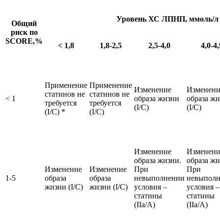
Уровень ХС ЛПНП, ммоль/л
Общий
риск по
SCORE,%
< 1,8
1,8-2,5
2,5-4,0
4,0-4,
Применение
Применение
Изменение
Изменени
статинов не
статинов не
< 1
образа жизни
образа ж
требуется
требуется
(I/C)
(I/C)
(I/C) *
(I/C)
Изменение
Изменени
образа жизни.
образа жи
Изменение
Изменение
При
При
1-5
образа
образа
невыполнении
невыпол
жизни (I/C)
жизни (I/C)
условия –
условия –
статины
статины
(IIa/A)
(IIa/A)