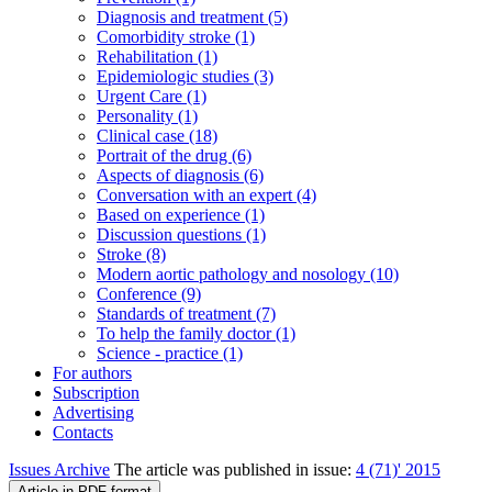
Diagnosis and treatment (5)
Comorbidity stroke (1)
Rehabilitation (1)
Epidemiologic studies (3)
Urgent Care (1)
Personality (1)
Clinical case (18)
Portrait of the drug (6)
Aspects of diagnosis (6)
Conversation with an expert (4)
Based on experience (1)
Discussion questions (1)
Stroke (8)
Modern aortic pathology and nosology (10)
Conference (9)
Standards of treatment (7)
To help the family doctor (1)
Science - practice (1)
For authors
Subscription
Advertising
Contacts
Issues Archive
The article was published in issue:
4 (71)' 2015
Article in PDF-format