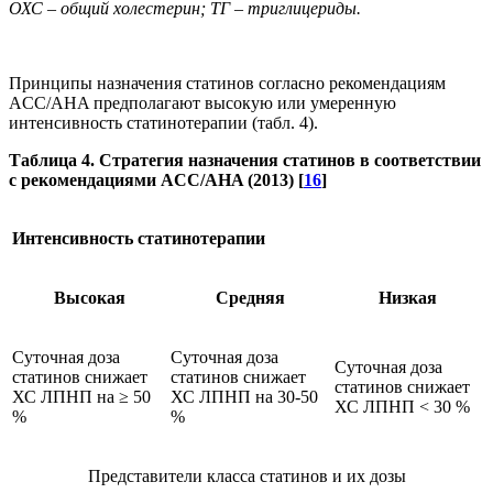
ОХС – общий холестерин; ТГ – триглицериды.
Принципы назначения статинов согласно рекомендациям
ACC/AHA предполагают высокую или умеренную
интенсивность статинотерапии (табл. 4).
Таблица 4. Стратегия назначения статинов в соответствии
с рекомендациями ACC/AHA (2013) [
16
]
Интенсивность статинотерапии
Высокая
Средняя
Низкая
Суточная доза
Суточная доза
Суточная доза
статинов снижает
статинов снижает
статинов снижает
ХС ЛПНП на ≥ 50
ХС ЛПНП на 30-50
ХС ЛПНП < 30 %
%
%
Представители класса статинов и их дозы