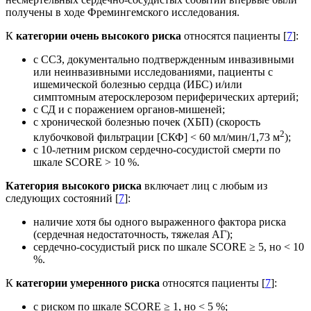
получены в ходе Фремингемского исследования.
К
категории очень высокого риска
относятся пациенты [
7
]:
с ССЗ, документально подтвержденным инвазивными
или неинвазивными исследованиями, пациенты с
ишемической болезнью сердца (ИБС) и/или
симптомным атеросклерозом периферических артерий;
с СД и с поражением органов-мишеней;
с хронической болезнью почек (ХБП) (скорость
2
клубочковой фильтрации [СКФ] < 60 мл/мин/1,73 м
);
с 10-летним риском сердечно-сосудистой смерти по
шкале SCORE > 10 %.
Категория высокого риска
включает лиц с любым из
следующих состояний [
7
]:
наличие хотя бы одного выраженного фактора риска
(сердечная недостаточность, тяжелая АГ);
сердечно-сосудистый риск по шкале SCORE ≥ 5, но < 10
%.
К
категории умеренного риска
относятся пациенты [
7
]:
с риском по шкале SCORE ≥ 1, но < 5 %;