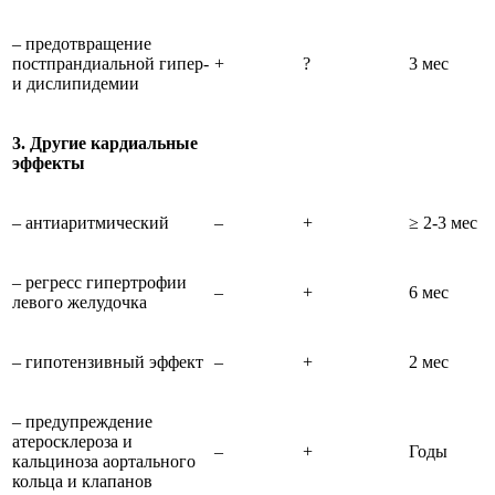
– предотвращение
постпрандиальной гипер-
+
?
3 мес
и дислипидемии
3. Другие кардиальные
эффекты
– антиаритмический
–
+
≥ 2-3 мес
– регресс гипертрофии
–
+
6 мес
левого желудочка
– гипотензивный эффект
–
+
2 мес
– предупреждение
атеросклероза и
–
+
Годы
кальциноза аортального
кольца и клапанов