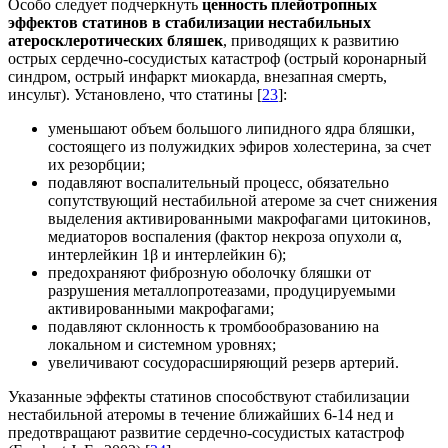
Особо следует подчеркнуть
ценность плейотропных
эффектов статинов в стабилизации нестабильных
атеросклеротических бляшек
, приводящих к развитию
острых сердечно-сосудистых катастроф (острый коронарный
синдром, острый инфаркт миокарда, внезапная смерть,
инсульт). Установлено, что статины [
23
]:
уменьшают объем большого липидного ядра бляшки,
состоящего из полужидких эфиров холестерина, за счет
их резорбции;
подавляют воспалительный процесс, обязательно
сопутствующий нестабильной атероме за счет снижения
выделения активированными макрофагами цитокинов,
медиаторов воспаления (фактор некроза опухоли α,
интерлейкин 1β и интерлейкин 6);
предохраняют фиброзную оболочку бляшки от
разрушения металлопротеазами, продуцируемыми
активированными макрофагами;
подавляют склонность к тромбообразованию на
локальном и системном уровнях;
увеличивают сосудорасширяющий резерв артерий.
Указанные эффекты статинов способствуют стабилизации
нестабильной атеромы в течение ближайших 6-14 нед и
предотвращают развитие сердечно-сосудистых катастроф