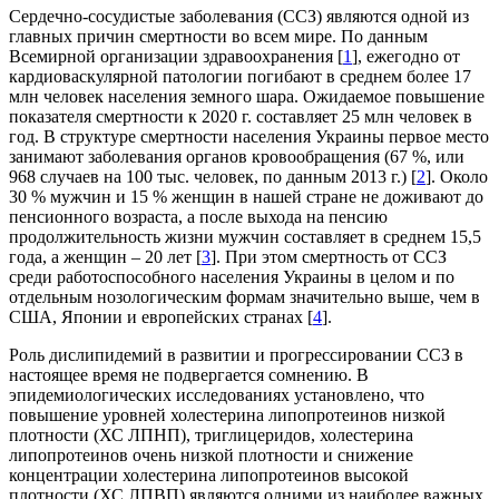
Сердечно-сосудистые заболевания (ССЗ) являются одной из
главных причин смертности во всем мире. По данным
Всемирной организации здравоохранения [
1
], ежегодно от
кардиоваскулярной патологии погибают в среднем более 17
млн человек населения земного шара. Ожидаемое повышение
показателя смертности к 2020 г. составляет 25 млн человек в
год. В структуре смертности населения Украины первое место
занимают заболевания органов кровообращения (67 %, или
968 случаев на 100 тыс. человек, по данным 2013 г.) [
2
]. Около
30 % мужчин и 15 % женщин в нашей стране не доживают до
пенсионного возраста, а после выхода на пенсию
продолжительность жизни мужчин составляет в среднем 15,5
года, а женщин – 20 лет [
3
]. При этом смертность от ССЗ
среди работоспособного населения Украины в целом и по
отдельным нозологическим формам значительно выше, чем в
США, Японии и европейских странах [
4
].
Роль дислипидемий в развитии и прогрессировании ССЗ в
настоящее время не подвергается сомнению. В
эпидемиологических исследованиях установлено, что
повышение уровней холестерина липопротеинов низкой
плотности (ХС ЛПНП), триглицеридов, холестерина
липопротеинов очень низкой плотности и снижение
концентрации холестерина липопротеинов высокой
плотности (ХС ЛПВП) являются одними из наиболее важных