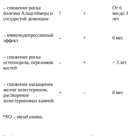
– снижение риска
От 6
болезни Альцгеймера и
?
+
месдо 3
сосудистой деменции
лет
– иммунодепрессивный
–
+
6 мес
эффект
– снижение риска
остеопороза, переломов
–
+
> 3 лет
костей
– снижение насыщения
желчи холестерином,
+
–
6 мес
растворение
холестериновых камней
*NO – оксид азота.