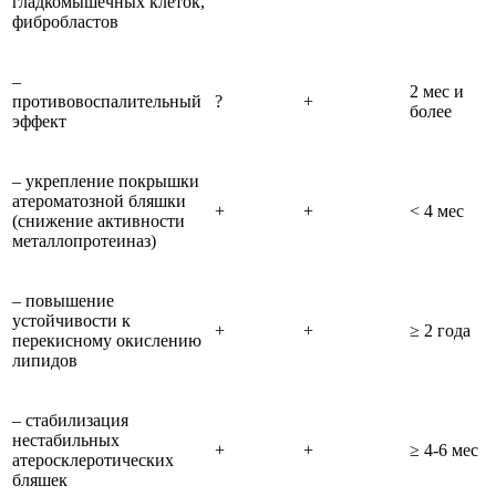
гладкомышечных клеток,
фибробластов
–
2 мес и
противовоспалительный
?
+
более
эффект
– укрепление покрышки
атероматозной бляшки
+
+
< 4 мес
(снижение активности
металлопротеиназ)
– повышение
устойчивости к
+
+
≥ 2 года
перекисному окислению
липидов
– стабилизация
нестабильных
+
+
≥ 4-6 мес
атеросклеротических
бляшек