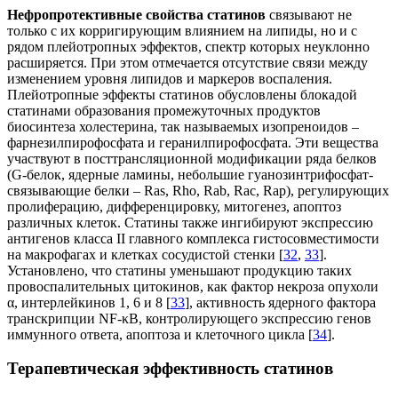
Нефропротективные свойства статинов
связывают не
только с их корригирующим влиянием на липиды, но и с
рядом плейотропных эффектов, спектр которых неуклонно
расширяется. При этом отмечается отсутствие связи между
изменением уровня липидов и маркеров воспаления.
Плейотропные эффекты статинов обусловлены блокадой
статинами образования промежуточных продуктов
биосинтеза холестерина, так называемых изопреноидов –
фарнезилпирофосфата и геранилпирофосфата. Эти вещества
участвуют в посттрансляционной модификации ряда белков
(G-белок, ядерные ламины, небольшие гуанозинтрифосфат-
связывающие белки – Ras, Rho, Rab, Rac, Rap), регулирующих
пролиферацию, дифференцировку, митогенез, апоптоз
различных клеток. Статины также ингибируют экспрессию
антигенов класса II главного комплекса гистосовместимости
на макрофагах и клетках сосудистой стенки [
32
,
33
].
Установлено, что статины уменьшают продукцию таких
провоспалительных цитокинов, как фактор некроза опухоли
α, интерлейкинов 1, 6 и 8 [
33
], активность ядерного фактора
транскрипции NF-κB, контролирующего экспрессию генов
иммунного ответа, апоптоза и клеточного цикла [
34
].
Терапевтическая эффективность статинов