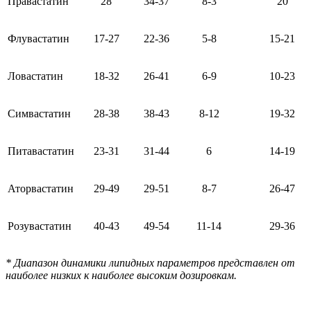
Правастатин
28
34-37
8-3
20
Флувастатин
17-27
22-36
5-8
15-21
Ловастатин
18-32
26-41
6-9
10-23
Симвастатин
28-38
38-43
8-12
19-32
Питавастатин
23-31
31-44
6
14-19
Аторвастатин
29-49
29-51
8-7
26-47
Розувастатин
40-43
49-54
11-14
29-36
* Диапазон динамики липидных параметров представлен от
наиболее низких к наиболее высоким дозировкам.