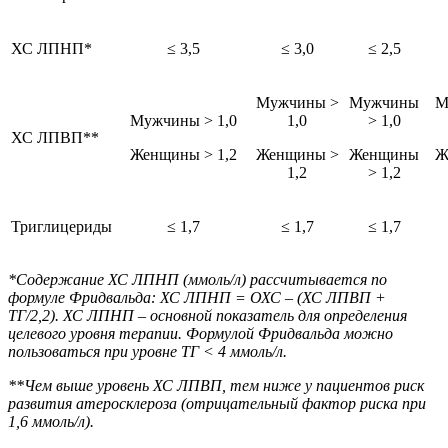
ХС ЛПНП*
≤ 3,5
≤ 3,0
≤ 2,5
Мужчины >
Мужчины
М
Мужчины > 1,0
1,0
> 1,0
ХС ЛПВП**
Женщины > 1,2
Женщины >
Женщины
Ж
1,2
> 1,2
Триглицериды
≤ 1,7
≤ 1,7
≤ 1,7
*Содержание ХС ЛПНП (ммоль/л) рассчитывается по
формуле Фридвальда: ХС ЛПНП = ОХС – (ХС ЛПВП +
ТГ/2,2). ХС ЛПНП – основной показатель для определения
целевого уровня терапии. Формулой Фридвальда можно
пользоваться при уровне ТГ < 4 ммоль/л.
**Чем выше уровень ХС ЛПВП, тем ниже у пациентов риск
развития атеросклероза (отрицательный фактор риска при
1,6 ммоль/л).