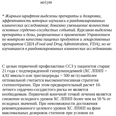
мг/сут
* Жирным шрифтом выделены препараты и дозировки,
эффективность которых изучалась в рандомизированных
клинических исследования; доказано уменьшение количества
основных сердечно-сосудистых событий. Курсивом выделены
препараты и дозы, разрешенные к применению Управлением
по контролю качества пищевых продуктов и лекарственных
препаратов США (Food and Drug Administration, FDA), но не
изучавшиеся в рандомизированных клинических исследованиях.
С целью первичной профилактики ССЗ у пациентов старше
21 года с подтвержденной гиперлипидемией (ХС ЛПНП >
4,92 ммоль/л или триглицериды > 500 мг/л) наиболее
оптимальной считается высокоинтенсивная стратегия
статинотерапии. При этом предварительный расчет 10-
летнего сердечно-сосудистого риска не является
необходимым. Первичной конечной точкой лечения является
снижение исходного уровня ХС ЛПНП более чем на 50 % от
исходных значений. При невозможности достижения
рекомендованного целевого уровня ХС ЛПНП на фоне
максимальных дозировок статинов при условии их