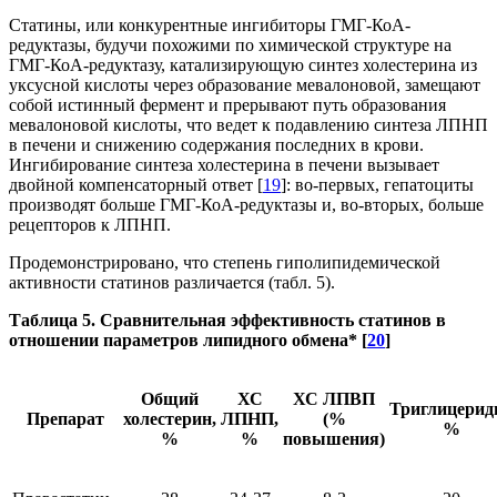
Статины, или конкурентные ингибиторы ГМГ-КоА-
редуктазы, будучи похожими по химической структуре на
ГМГ-КоА-редуктазу, катализирующую синтез холестерина из
уксусной кислоты через образование мевалоновой, замещают
собой истинный фермент и прерывают путь образования
мевалоновой кислоты, что ведет к подавлению синтеза ЛПНП
в печени и снижению содержания последних в крови.
Ингибирование синтеза холестерина в печени вызывает
двойной компенсаторный ответ [
19
]: во-первых, гепатоциты
производят больше ГМГ-КоА-редуктазы и, во-вторых, больше
рецепторов к ЛПНП.
Продемонстрировано, что степень гиполипидемической
активности статинов различается (табл. 5).
Таблица 5. Сравнительная эффективность статинов в
отношении параметров липидного обмена* [
20
]
Общий
ХС
ХС ЛПВП
Триглицерид
Препарат
холестерин,
ЛПНП,
(%
%
%
%
повышения)