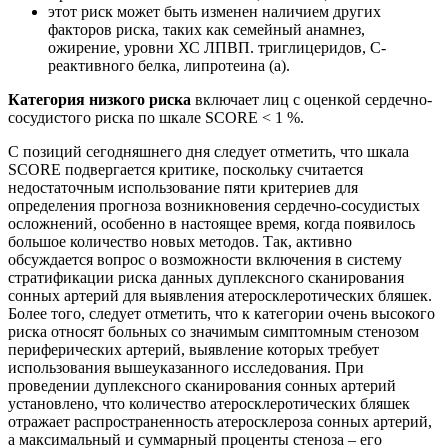
этот риск может быть изменен наличием других
факторов риска, таких как семейный анамнез,
ожирение, уровни ХС ЛПВП. триглицеридов, С-
реактивного белка, липротеина (а).
Категория низкого риска
включает лиц с оценкой сердечно-
сосудистого риска по шкале SCORE < 1 %.
С позиций сегодняшнего дня следует отметить, что шкала
SCORE подвергается критике, поскольку считается
недостаточным использование пяти критериев для
определения прогноза возникновения сердечно-сосудистых
осложнений, особенно в настоящее время, когда появилось
большое количество новых методов. Так, активно
обсуждается вопрос о возможности включения в систему
стратификации риска данных дуплексного сканирования
сонных артерий для выявления атеросклеротических бляшек.
Более того, следует отметить, что к категории очень высокого
риска относят больных со значимым симптомным стенозом
периферических артерий, выявление которых требует
использования вышеуказанного исследования. При
проведении дуплексного сканирования сонных артерий
установлено, что количество атеросклеротических бляшек
отражает распространенность атеросклероза сонных артерий,
а максимальный и суммарный проценты стеноза – его