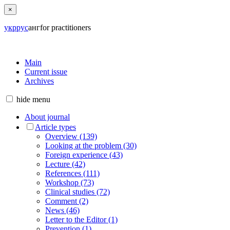
×
укр
рус
анг
for practitioners
Main
Current issue
Archives
hide
menu
About journal
Article types
Overview (139)
Looking at the problem (30)
Foreign experience (43)
Lecture (42)
References (111)
Workshop (73)
Clinical studies (72)
Comment (2)
News (46)
Letter to the Editor (1)
Prevention (1)