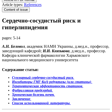
Article types:
References
Content of issue
Сердечно-сосудистый риск и
гиперлипидемия
pages:
5-14
А.Н. Беловол
, академик НАМН Украины, д.мед.н., профессор,
заведующий кафедрой;
И.И. Князькова
, д.мед.н., профессор.
Кафедра клинической фармакологии Харьковского
национального медицинского университета
Содержание статьи:
Суммарный сердечно-сосудистый риск
.
Ингибиторы ГМГ-КоА-редуктазы (или статины)
.
Терапевтическая эффективность статинов
.
Фибрилляция предсердий
.
Хроническая болезнь почек
.
Заключение
.
Список использованной литературы
.