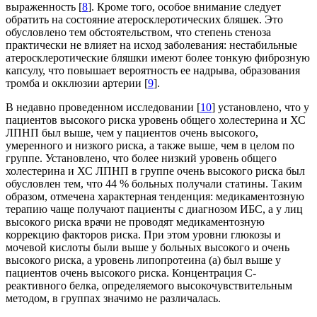
выраженность [
8
]. Кроме того, особое внимание следует
обратить на состояние атеросклеротических бляшек. Это
обусловлено тем обстоятельством, что степень стеноза
практически не влияет на исход заболевания: нестабильные
атеросклеротические бляшки имеют более тонкую фиброзную
капсулу, что повышает вероятность ее надрыва, образования
тромба и окклюзии артерии [
9
].
В недавно проведенном исследовании [
10
] установлено, что у
пациентов высокого риска уровень общего холестерина и ХС
ЛПНП был выше, чем у пациентов очень высокого,
умеренного и низкого риска, а также выше, чем в целом по
группе. Установлено, что более низкий уровень общего
холестерина и ХС ЛПНП в группе очень высокого риска был
обусловлен тем, что 44 % больных получали статины. Таким
образом, отмечена характерная тенденция: медикаментозную
терапию чаще получают пациенты с диагнозом ИБС, а у лиц
высокого риска врачи не проводят медикаментозную
коррекцию факторов риска. При этом уровни глюкозы и
мочевой кислоты были выше у больных высокого и очень
высокого риска, а уровень липопротеина (а) был выше у
пациентов очень высокого риска. Концентрация С-
реактивного белка, определяемого высокочувствительным
методом, в группах значимо не различалась.