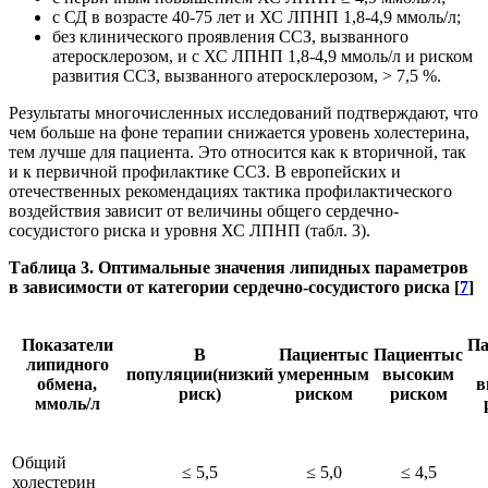
с СД в возрасте 40-75 лет и ХС ЛПНП 1,8-4,9 ммоль/л;
без клинического проявления ССЗ, вызванного
атеросклерозом, и с ХС ЛПНП 1,8-4,9 ммоль/л и риском
развития ССЗ, вызванного атеросклерозом, > 7,5 %.
Результаты многочисленных исследований подтверждают, что
чем больше на фоне терапии снижается уровень холестерина,
тем лучше для пациента. Это относится как к вторичной, так
и к первичной профилактике ССЗ. В европейских и
отечественных рекомендациях тактика профилактического
воздействия зависит от величины общего сердечно-
сосудистого риска и уровня ХС ЛПНП (табл. 3).
Таблица 3. Оптимальные значения липидных параметров
в зависимости от категории сердечно-сосудистого риска [
7
]
Показатели
Па
В
Пациентыс
Пациентыс
липидного
популяции(низкий
умеренным
высоким
обмена,
в
риск)
риском
риском
ммоль/л
Общий
≤ 5,5
≤ 5,0
≤ 4,5
холестерин