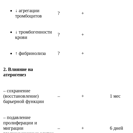
↓ агрегации
?
+
тромбоцитов
↓ тромбогенности
?
+
крови
↑ фибринолиза
?
+
2. Влияние на
атерогенез
– сохранение
(восстановление)
–
+
1 мес
барьерной функции
– подавление
пролиферации и
миграции
–
+
6 дней