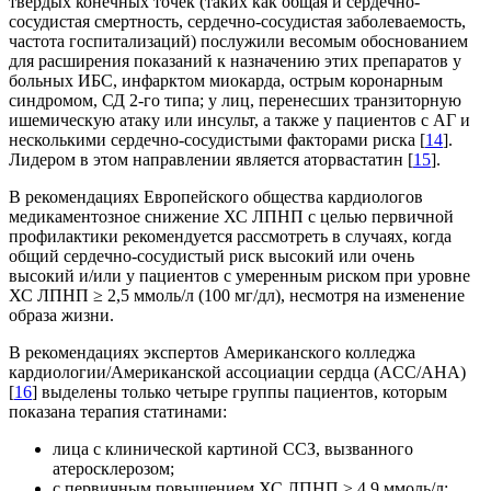
твердых конечных точек (таких как общая и сердечно-
сосудистая смертность, сердечно-сосудистая заболеваемость,
частота госпитализаций) послужили весомым обоснованием
для расширения показаний к назначению этих препаратов у
больных ИБС, инфарктом миокарда, острым коронарным
синдромом, СД 2-го типа; у лиц, перенесших транзиторную
ишемическую атаку или инсульт, а также у пациентов с АГ и
несколькими сердечно-сосудистыми факторами риска [
14
].
Лидером в этом направлении является аторвастатин [
15
].
В рекомендациях Европейского общества кардиологов
медикаментозное снижение ХС ЛПНП с целью первичной
профилактики рекомендуется рассмотреть в случаях, когда
общий сердечно-сосудистый риск высокий или очень
высокий и/или у пациентов с умеренным риском при уровне
ХС ЛПНП ≥ 2,5 ммоль/л (100 мг/дл), несмотря на изменение
образа жизни.
В рекомендациях экспертов Американского колледжа
кардиологии/Американской ассоциации сердца (ACC/AHA)
[
16
] выделены только четыре группы пациентов, которым
показана терапия статинами:
лица с клинической картиной ССЗ, вызванного
атеросклерозом;
с первичным повышением ХС ЛПНП ≥ 4,9 ммоль/л;