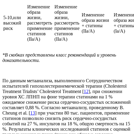
Изменение
Изменение
образа
образа
Изменение
Изменени
5-10,или
жизни,
жизни,
образа жизни
образа ж
высокий
рассмотреть
рассмотреть
+ статины
+ статин
риск
применение
применение
(IIa/A)
(Ia/A)
статинов
статинов
(IIa/A)
(IIa/A)
*В скобках представлены класс рекомендаций и уровень
доказательности.
По данным метаанализа, выполненного Сотруд­ничеством
испытателей гипохолестеринемической терапии (Cholesterol
Treatment Trialists’ Cholesterol Treat­ment [
12
], при снижении
уровня ХС ЛПНП на фоне терапии статинами на 1 %
ожидаемое снижение риска сердечно-сосудистых осложнений
составляет 0,88 %. Согласно метаанализу, проведенному B.
Cheung et al. [
13
] при участии 80 тыс. пациентов, применение
статинов позволило снизить риск сердечно-сосудистых
событий на 27 %, инсультов на 18 %, общую смертность на 15
%. Результаты клинических исследований статинов с оценкой