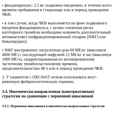
• фондапаринукс: 2,5 мг подкожно ежедневно, в течение всего
времени пребывания в стационаре или в период проведения
ЧКВ;
• в том случае, когда ЧКВ выполняется на фоне подкожного
введения фондапаринукса, с целью снижения риска
катетерного тромбоза необходимо назначить дополнительный
антикоагулянт (нефракционированный гепарин [НФГ] или
бивалирудин);
• НФГ внутривенно: нагрузочная доза 60 МЕ/кг (максимум
4000 МЕ) с последующей инфузией 12 МЕ/кг в час (максимум
1000 МЕ/ч), скорректированная по активированному
частичному тромбоплас­тиновому времени,
продолжительностью 48 ч или в период проведения ЧКВ.
2. У пациентов с ОКСбпST нельзя использовать внут­
ривенную фибринолитическую терапию.
3.4. Ишемически-направленная (консервативная)
стратегия по сравнению с первичной инвазивной
3.4.1. Первичная инвазивная и ишемически-направленная стратегия