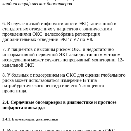
кардиоспецифических биомаркеров.
6. В случае низкой информативности ЭКГ, записанной в
стандартных отведениях у пациентов с клиничес­кими
проявлениями ОКС, целесообразна регистрация
дополнительных отведений ЭКГ с V7 по V8.
7. У пациентов с высоким риском ОКС и недостаточно
информативной первичной ЭКГ альтернативным методом
исследования может служить непрерывный мониторинг 12-
канальной ЭКГ.
8. У больных с подозрением на ОКС для оценки глобального
риска может использоваться измерение В-типа
натрийуретического пептида или его N-конце­вого
пропептида.
2.4. Сердечные биомаркеры в диагностике и прогнозе
инфаркта миокарда
2.4.1. Биомаркеры: диагностика
1. Всем пациентам с клиническими проявлениями ОКС