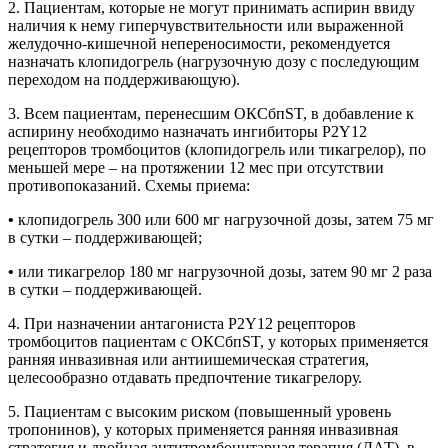
2. Пациентам, которые не могут принимать ас­пирин ввиду
наличия к нему гиперчувствительности или выраженной
желудочно-кишечной непереносимости, рекомендуется
назначать клопидогрель (нагрузочную дозу с последующим
переходом на поддерживающую).
3. Всем пациентам, перенесшим ОКСбпST, в добавление к
аспирину необходимо назначать ингибиторы P2Y12
рецепторов тромбоцитов (клопидогрель или тикагрелор), по
меньшей мере – на протяжении 12 мес при отсутствии
противопоказаний. Схемы приема:
•
клопидогрель 300 или 600 мг нагрузочной дозы, затем 75 мг
в сутки – поддерживающей;
•
или тикагрелор 180 мг нагрузочной дозы, затем 90 мг 2 раза
в сутки – поддерживающей.
4. При назначении антагониста P2Y12 рецепторов
тромбоцитов пациентам с ОКСбпST, у которых применяется
ранняя инвазивная или антиишемическая стратегия,
целесообразно отдавать предпочтение тикагрелору.
5. Пациентам с высоким риском (повышенный уровень
тропонинов), у которых применяется ранняя инвазивная
стратегия и двойная антитромбоцитарная терапия (ДАТ), в