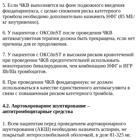
5. Если ЧКВ выполняется на фоне подкожного введения
фондапаринукса, с целью снижения риска катетерного
тромбоза необходимо дополнительно назначить НФГ (85 МЕ/
кг внутривенно).
6. У пациентов с ОКСбпST после проведения ЧКВ
антикоагулянтная терапия должна быть прекращена, если нет
причины для ее продолжения.
7. У пациентов с ОКСбпST и высоким риском кровотечений
при проведении ЧКВ предпочтительней использовать
монотерапию бивалирудином, чем комбинацию НФГ и ИГР
IIb/IIIa тромбоцитов.
8. При проведении ЧКВ фондапаринукс не должен
использоваться в качестве единственного антикоагулянта в
связи с повышенным риском катетерного тромбоза.
4.2. Аортокоронарное шунтирование –
антитромбоцитарные средства
1. Всем пациентам перед проведением аортокоронарного
шунтирования (АКШ) необходимо назначить аспирин, не
покрытый энтеросолюбильной оболочкой, в дозе 81-325 мг.