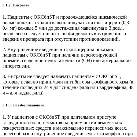
3.1.2. Нитраты
1. Пациенты с ОКСбпST и продолжающейся ишемической
болью должны сублингвально получать нитроглицерин (0,3-
0,4 мг) каждые 5 мин до достижения максимума в 3 дозы,
после чего следует оценить необходимость внутривенного
введения препарата при отсутствии противопоказаний.
2. Внутривенное введение нитроглицерина показано
пациентам с ОКСбпST при наличии персистирующей
ишемии, сердечной недостаточности (СН) или артериальной
гипертензии.
3. Нитраты не следует назначать пациентам с ОКСбпST,
которые недавно принимали ингибиторы фосфодиэстеразы (в
течение последних 24 ч для силденафила или варденафила, 48
ч – для тадалафила).
3.1.3. Обезболивающие
1. У пациентов с ОКСбпST при длительном приступе
загрудинной боли, несмотря на прием антиишемичес­ких
лекарственных средств в максимально переносимых дозах,
целесообразно внутривенное введение сульфата морфина при