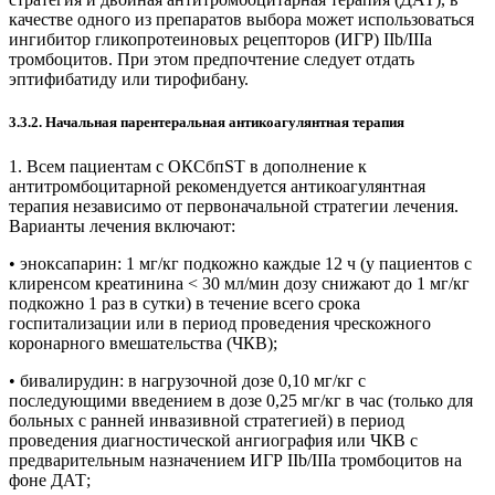
качестве одного из препаратов выбора может использоваться
ингибитор гликопротеиновых рецепторов (ИГР) IIb/IIIa
тромбоцитов. При этом предпочтение следует отдать
эптифибатиду или тирофибану.
3.3.2. Начальная парентеральная антикоагулянтная терапия
1. Всем пациентам с ОКСбпST в дополнение к
антитромбоцитарной рекомендуется антикоагулянтная
терапия независимо от первоначальной стратегии лечения.
Варианты лечения включают:
• эноксапарин: 1 мг/кг подкожно каждые 12 ч (у пациентов с
клиренсом креатинина < 30 мл/мин дозу снижают до 1 мг/кг
подкожно 1 раз в сутки) в течение всего срока
госпитализации или в период проведения чрескожного
коронарного вмешательства (ЧКВ);
• бивалирудин: в нагрузочной дозе 0,10 мг/кг с
последующими введением в дозе 0,25 мг/кг в час (только для
больных с ранней инвазивной стратегией) в период
проведения диагностической ангиография или ЧКВ с
предварительным назначением ИГР IIb/IIIa тромбоцитов на
фоне ДАТ;