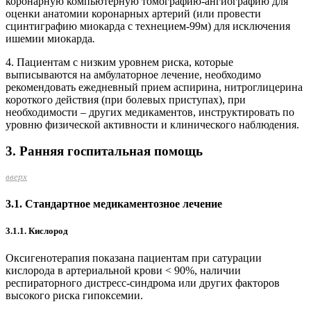
коронарную компьютерную томографию-ангио­графию для
оценки анатомии коронарных артерий (или провести
сцинтиграфию миокарда с технецием-99м) для исключения
ишемии миокарда
.
4. Пациентам с низким уровнем риска, которые
выписываются на амбулаторное лечение, необходимо
рекомендовать ежедневный прием аспирина, нитроглицерина
короткого действия (при болевых приступах), при
необходимости – других медикаментов, инструктировать по
уровню физической активности и клиничес­кого наблюдения.
3. Ранняя госпитальная помощь
вверх
3.1. Стандартное медикаментозное лечение
3.1.1. Кислород
Оксигенотерапия показана пациентам при сатурации
кислорода в артериальной крови < 90%, наличии
респираторного дистресс-синдрома или других факторов
высокого риска гипоксемии.