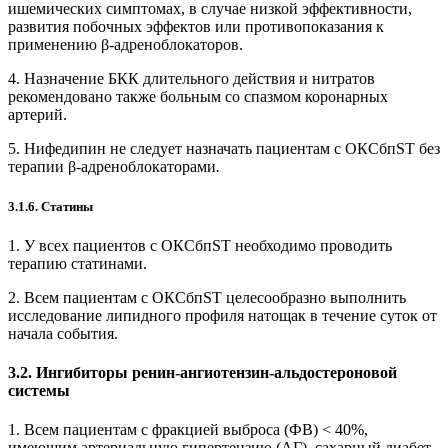
ишемических симптомах, в случае низкой эффективнос­ти,
развития побочных эффектов или противопоказания к
применению β-адреноблокаторов.
4. Назначение БКК длительного действия и нитратов
рекомендовано также больным со спазмом коронарных
артерий.
5. Нифедипин не следует назначать пациентам с ОКСбпSТ без
терапии β-адреноблокаторами
.
3.1.6. Статины
1. У всех пациентов с ОКСбпSТ необходимо проводить
терапию статинами.
2. Всем пациентам с ОКСбпSТ целесообразно выполнить
исследование липидного профиля натощак в течение суток от
начала события.
3.2. Ингибиторы ренин-ангиотензин-альдостероновой
системы
1. Всем пациентам с фракцией выброса (ФВ) < 40%,
имеющим артериальную гипертензию (АГ), сахарный диабет