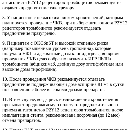
антагониста P2Y12 рецепторов тромбоцитов рекомендуется
отдавать предпочтение тика­грелору.
8. У пациентов с невысоким риском кровотечений, которым
планируется проведение ЧКВ, при выборе антагониста P2Y12
рецепторов тромбоцитов рекомендуется отдавать
предпочтение празугрелю.
9. Пациентам с ОКСбпST и высокой степенью риска
(например повышенный уровень тропонина), которые
получали НФГ и адекватные дозы клопидогреля, во время
проведения ЧКВ целесообразно назначить ИГР IIb/IIIa
тромбоцитов (абциксимаб, двойную дозу эптифибатида или
высокие дозы тирофибана).
10. После проведения ЧКВ рекомендуется отдавать
предпочтение поддерживающей дозе аспирина 81 мг в сутки
по сравнению с более высокими дозами препарата.
11. В том случае, когда риск возникновения кровотечения
превышает предполагаемую пользу от продолжительного
приема антагонистов P2Y12 рецепторов тромбоцитов после
имплантации стента, рекомендована досрочная (до 12 мес)
отмена препаратов.