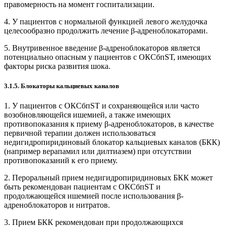
правомерность на момент госпитализации.
4. У пациентов с нормальной функцией левого желудочка
целесообразно продолжить лечение β-адрено­блокаторами.
5. Внутривенное введение β-адреноблокаторов является
потенциально опасным у пациентов с ОКСбпSТ, имеющих
факторы риска развития шока.
3.1.5. Блокаторы кальциевых каналов
1. У пациентов с ОКСбпSТ и сохраняющейся или часто
возобновляющейся ишемией, а также имеющих
противопоказания к приему β-адреноблокаторов, в качестве
первичной терапии должен использоваться
недигидропиридиновый блокатор кальциевых каналов (БКК)
(например верапамил или дилтиазем) при отсутствии
противопоказаний к его приему.
2. Пероральный прием недигидропиридиновых БКК может
быть рекомендован пациентам с ОКСбпSТ и
продолжающейся ишемией после использования β-
адреноблокаторов и нитратов.
3. Прием БКК рекомендован при продолжающихся