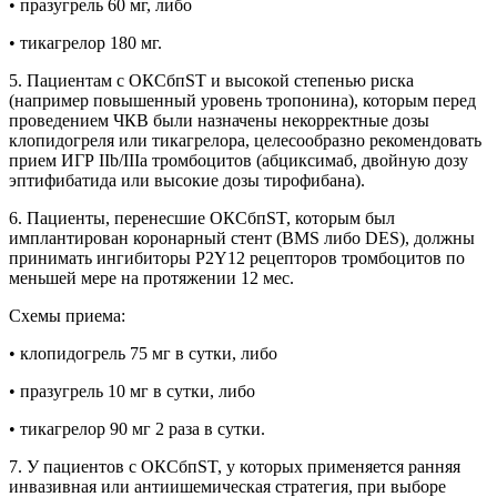
• празугрель 60 мг, либо
• тикагрелор 180 мг.
5. Пациентам с ОКСбпST и высокой степенью риска
(например повышенный уровень тропонина), которым перед
проведением ЧКВ были назначены некорректные дозы
клопидогреля или тикагрелора, целесообразно рекомендовать
прием ИГР IIb/IIIa тромбоцитов (абциксимаб, двойную дозу
эптифибатида или высокие дозы тирофибана).
6. Пациенты, перенесшие ОКСбпST, которым был
имплантирован коронарный стент (BMS либо DES), должны
принимать ингибиторы P2Y12 рецепторов тромбоцитов по
меньшей мере на протяжении 12 мес.
Схемы приема:
• клопидогрель 75 мг в сутки, либо
• празугрель 10 мг в сутки, либо
• тикагрелор 90 мг 2 раза в сутки.
7. У пациентов с ОКСбпST, у которых применяется ранняя
инвазивная или антиишемическая стратегия, при выборе