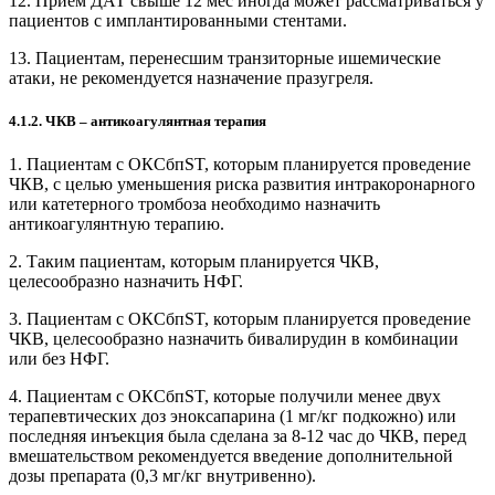
12. Прием ДАТ свыше 12 мес иногда может рассматриваться у
пациентов с имплантированными стентами.
13. Пациентам, перенесшим транзиторные ишемичес­кие
атаки, не рекомендуется назначение празугреля.
4.1.2. ЧКВ – антикоагулянтная терапия
1. Пациентам с ОКСбпST, которым планируется проведение
ЧКВ, с целью уменьшения риска развития интракоронарного
или катетерного тромбоза необходимо назначить
антикоагулянтную терапию.
2. Таким пациентам, которым планируется ЧКВ,
целесообразно назначить НФГ.
3. Пациентам с ОКСбпST, которым планируется проведение
ЧКВ, целесообразно назначить бивалирудин в комбинации
или без НФГ.
4. Пациентам с ОКСбпST, которые получили менее двух
терапевтических доз эноксапарина (1 мг/кг подкожно) или
последняя инъекция была сделана за 8-12 чаc до ЧКВ, перед
вмешательством рекомендуется введение дополнительной
дозы препарата (0,3 мг/кг внутривенно).