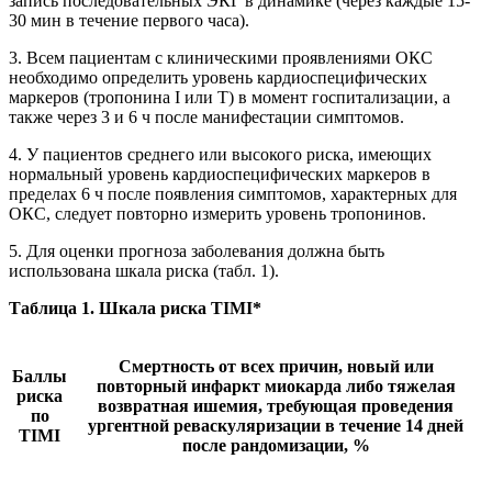
запись последовательных ЭКГ в динамике (через каждые 15-
30 мин в течение первого часа).
3. Всем пациентам с клиническими проявлениями ОКС
необходимо определить уровень кардиоспецифических
маркеров (тропонина I или Т) в момент госпитализации, а
также через 3 и 6 ч после манифестации симптомов.
4. У пациентов среднего или высокого риска, имеющих
нормальный уровень кардиоспецифических маркеров в
пределах 6 ч после появления симптомов, характерных для
ОКС, следует повторно измерить уровень тропонинов.
5. Для оценки прогноза заболевания должна быть
использована шкала риска (табл. 1).
Таблица 1. Шкала риска TIMI*
Смертность от всех причин, новый или
Баллы
повторный инфаркт миокарда либо тяжелая
риска
возвратная ишемия, требующая проведения
по
ургентной реваскуляризации в течение 14 дней
TIMI
после рандомизации, %