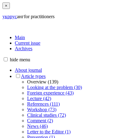
×
укр
рус
анг
for practitioners
Main
Current issue
Archives
hide
menu
About journal
Article types
Overview (139)
Looking at the problem (30)
Foreign experience (43)
Lecture (42)
References (111)
Workshop (73)
Clinical studies (72)
Comment (2)
News (46)
Letter to the Editor (1)
Prevention (1)