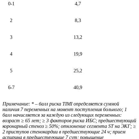
0-1
4,7
2
8,3
3
13,2
4
19,9
5
25,2
6-7
40,9
Примечание: * – балл риска TIMI определяется суммой
наличия 7 переменных на момент поступления больного; 1
балл начисляется за каждую из следующих переменных:
возраст ≥ 65 лет; ≥ 3 факторов риска ИБС; предшествующий
коронарный стеноз ≥ 50%; отклонение сегмента SТ на ЭКГ; ≥
2 приступов стенокардии в предшествующие 24 ч; прием
аспирина в предшествующие 7 сут; повышение