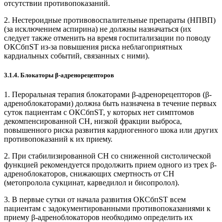
отсутствии противопоказаний.
2. Нестероидные противовоспалительные препараты (НПВП)
(за исключением аспирина) не должны назначаться (их
следует также отменить на время госпитализации по поводу
ОКСбпST из-за повышения риска неблагоприятных
кардиальных событий, связанных с ними).
3.1.4. Блокаторы
β
-адренорецепторов
1. Пероральная терапия блокаторами β-адрено­рецепторов (β-
адреноблокаторами) должна быть назначена в течение первых
суток пациентам с ОКСбпST, у которых нет симптомов
декомпенсированной СН, низкой фракции выброса,
повышенного риска развития кардиогенного шока или других
противопоказаний к их приему.
2. При стабилизированной СН со сниженной систолической
функцией рекомендуется продолжить прием одного из трех β-
адреноблокаторов, снижающих смерт­ность от СН
(метопролола сукцинат, карведилол и бисопролол).
3. В первые сутки от начала развития ОКСбпST всем
пациентам с задокументированными противопоказаниями к
приему β-адреноблокаторов необходимо определить их