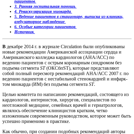
пациентов
.
3. Ранняя госпитальная помощь
.
4. Реваскуляризация миокарда
.
5. Ведение пациентов в стационаре, выписка из клиники,
амбулаторное наблюдение
.
6. Особые категории пациентов
.
Источник
.
В
декабре 2014 г. в журнале Circulation были опуб­ликованы
новые рекомендации Американской ассоциации сердца и
Американского колледжа кардиологов (АНА/АСС) по
ведению пациентов с острым коронарным синдромом без
подъема сегмента
ST
(ОКСбпST), которые представляют
собой полный пересмотр рекомендаций АНА/АСС 2007 г. по
ведению пациентов с нестабильной стенокардией и инфарк­
том миокарда (ИМ) без подъема сегмента
ST
.
Целью комитета по написанию рекомендаций, состоящего из
кардиологов, интернистов, хирургов, специалистов по
неотложной медицине, семейных врачей и гериатрологов,
являлось обеспечение клиницистов кратким, четко
изложенным современным руководством, которое может быть
успешно применимо в практике.
Как обычно, при создании подобных рекомендаций авторы