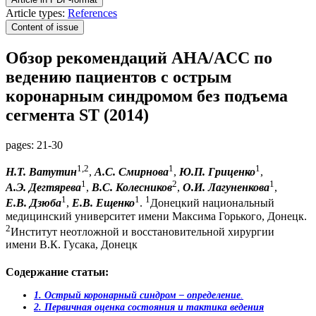
Article types:
References
Content of issue
Обзор рекомендаций AHA/ACC по
ведению пациентов с острым
коронарным синдромом без подъема
сегмента ST (2014)
pages:
21-30
1,2
1
1
Н.Т. Ватутин
,
А.С. Смирнова
,
Ю.П. Гриценко
,
1
2
1
А.Э. Дегтярева
,
В.С. Колесников
,
О.И. Лагуненкова
,
1
1
1
Е.В. Дзюба
,
Е.В. Ещенко
.
Донецкий национальный
медицинский университет имени Максима Горького, Донецк.
2
Институт неотложной и восстановительной хирургии
имени В.К. Гусака, Донецк
Содержание статьи:
1. Острый коронарный синдром – определение
.
2. Первичная оценка состояния и тактика ведения