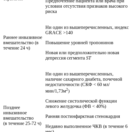
Предпочтение пациента или врача при
условии отсутствия признаков высокого
риска
Ни один из вышеперечисленных, индекс
GRACE >140
Раннее инвазивное
вмешательство (в
Повышение уровней тропонинов
течение 24 ч)
Новая или предположительно новая
депрессия сегмента
ST
Ни один из вышеперечисленных,
наличие сахарного диабета, почечной
недостаточности (СКФ < 60 мл/
2
мин/1,73м
)
Снижение систолической функции
левого желудочка (ФВ < 40%)
Позднее
инвазивное
Ранняя постинфарктная стенокардия
вмешательство
(в течение 25-72 ч)
Недавно выполненное ЧКВ (в течение 6
мес)