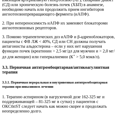
(СД) или хроническую болезнь почек (ХБП) в анамнезе,
необходимо начать или продолжить прием ингибиторов
ангиотензинпревращающего фермента (иАПФ).
2. При непереносимость иАПФ их заменяют блокатороми
ангиотензиновых рецепторов.
3. Помимо терапевтических доз иАПФ и β-адрено­блокаторов,
пациенты с ФВ ЛЖ < 40%, СД или СН должны получать
антагонисты альдостерона – если у них нет нарушения
функции почек (креатинин > 2,5 мг/дл для мужчин и > 2,0 мг/
+
дл для женщин) или гиперкалиемии (К
> 5,0 мэкв/л).
3.3. Первичная антитромбоцитарная/антикоагулянтная
терапия
3.3.1. Первичная пероральная и внутривенная антитромбоцитарная
терапия при инвазивном лечении
1. Терапию аспирином (в нагрузочной дозе 162-325 мг и
поддерживающей – 81-325 мг в сутки) у пациентов с
ОКСбпST следует начать как можно скорее и продолжать
неопределенно долго.