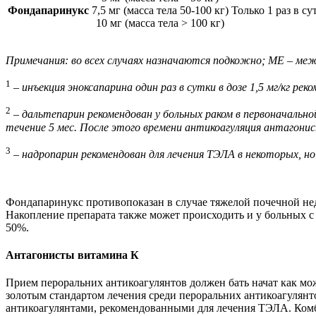
Фондапаринукс
7,5 мг (масса тела 50-100 кг)
Только 1 раз в су
10 мг (масса тела > 100 кг)
Примечания: во всех случаях назначаются подкожно; МЕ – ме
1
–
инъекция эноксапарина один раз в сутки в дозе 1,5 мг/кг ре
2
–
дальтепарин рекомендован у больных раком в первоначальной 
течение 5 мес. После этого времени антикоагуляция антагони
3
–
надропарин рекомендован для лечения ТЭЛА в некоторых, но 
Фондапаринукс противопоказан в случае тяжелой почечной нед
Накопление препарата также может происходить и у больных с 
50%.
Антагонисты витамина К
Прием пероральних антикоагулянтов должен бать начат как мож
золотым стандартом лечения среди пероральних антикоагулян
антикоагулянтами, рекомендованными для лечения ТЭЛА. Комб