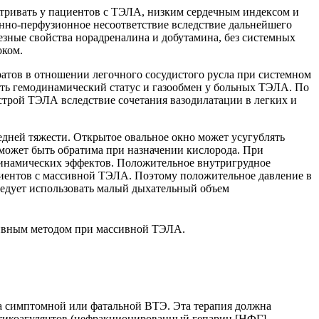
атривать у пациентов с ТЭЛА, низким сердечным индексом и
нно-перфузионное несоответствие вследствие дальнейшего
езные свойства норадреналина и добутамина, без системных
оком.
атов в отношении легочного сосудистого русла при системном
ить гемодинамический статус и газообмен у больных ТЭЛА. По
трой ТЭЛА вследствие сочетания вазодилатации в легких и
едней тяжести. Открытое овальное окно может усугублять
 может быть обратима при назначении кислорода. При
динамических эффектов. Положительное внутригрудное
ациентов с массивной ТЭЛА. Поэтому положительное давление в
едует использовать малый дыхательный объем
тивным методом при массивной ТЭЛА.
ва симптомной или фатальной ВТЭ. Эта терапия должна
антикоагулянтов (нефракционированный гепарин [НФГ],