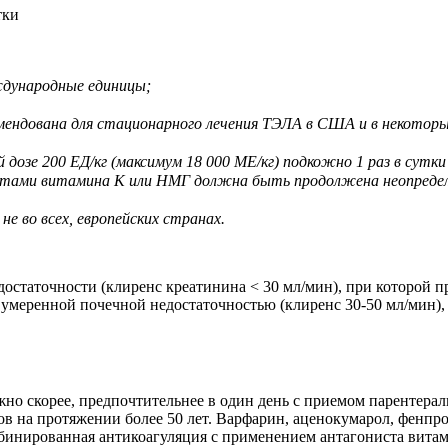
тки
ждународные единицы;
комендована для стационарного лечения ТЭЛА в США и в некоторых
дозе 200 ЕД/кг (максимум 18 000 МЕ/кг) подкожно 1 раз в сутки 
стами витамина К или НМГ должна быть продолжена неопределенн
не во всех, европейских странах.
остаточности (клиренс креатинина < 30 мл/мин), при которой п
умеренной почечной недостаточностью (клиренс 30-50 мл/мин), 
но скорее, предпочтительнее в один день с приемом парентерал
тов на протяжении более 50 лет. Варфарин, аценокумарол, фен
инированная антикоагуляция с при­ме­нением антагониста вит