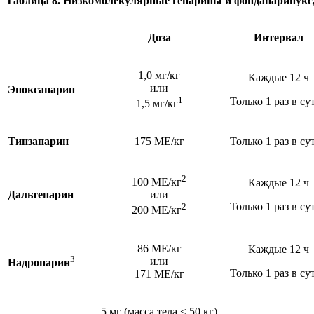
Таблица 8. Низкомолекулярные гепарины и фондапаринукс
Доза
Интервал
1,0 мг/кг
Каждые 12 ч
или
Эноксапарин
1
Только 1 раз в су
1,5 мг/кг
Тинзапарин
175 МЕ/кг
Только 1 раз в су
2
100 МЕ/кг
Каждые 12 ч
Дальтепарин
или
Только 1 раз в су
2
200 МЕ/кг
86 МЕ/кг
Каждые 12 ч
3
или
Надропарин
Только 1 раз в су
171 МЕ/кг
5 мг (масса тела < 50 кг)