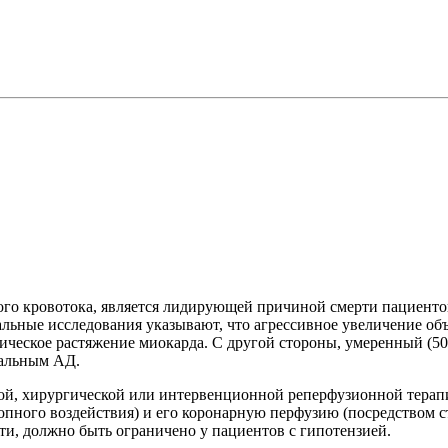
ого кровотока, является лидирующей причиной смерти пациент
ьные исследования указывают, что агрессивное увеличение об
ческое растяжение миокарда. С другой стороны, умеренный (5
мальным АД.
ой, хирургической или интервенционной реперфузионной терапи
ного воздействия) и его коронарную перфузию (посредством с
и, должно быть ограничено у пациентов с гипотензией.