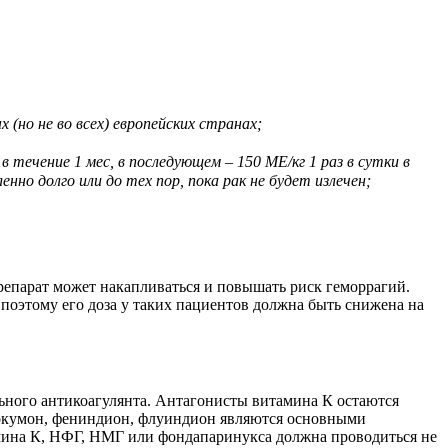
 (но не во всех) европейских странах;
в течение 1 мес, в последующем – 150 МЕ/кг 1 раз в сутки в
о долго или до тех пор, пока рак не будет излечен;
репарат может накапливаться и повышать риск геморрагий.
поэтому его доза у таких пациентов должна быть снижена на
ьного антикоагулянта. Антаго­нисты витамина К остаются
прокумон, фениндион, флуиндион являются основными
амина К, НФГ, НМГ или фондапаринукса должна проводиться не