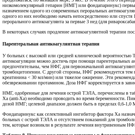
низкомолекулярный гепарин [НМГ] или фондапаринукс) первые
назначением одного из современных пероральных антикоагулян
одного из них необходимо начать непосредственно или спустя
перорального антикоагулянта за первые 3 нед (для ривароксабан
В некоторых случаях продление антикоагулянтной терапии по
Парентеральная антикоагулянтная терапия
У больных с высокой или средней клинической ве­роятностью 
антикоагуляции можно достичь при помощи парентеральных а
предпочтительны, чем НФГ, для первоначальной антикоагулян
тромбоцитопении. С другой стороны, НФГ рекомендуется тем па
креатинина < 30 мл/мин) или тяжелое ожирение. Эти рекомен
обезвреживании протамином. Доза НФГ корректируется в зави
НМГ, одобренные для лечения острой ТЭЛА, перечис­лены в та
Ха (anti-Xa) необходимо проводить во время беременности. Пи
дозой НМГ; целевой диапазон должен быть в пределах 0,6-1,0 М
Фондапаринукс как селективный ингибитор фактора Xa назначае
больных с острой ТЭЛА и отсутствием показаний для тромбо
тем, которые возникли в результате лечения внутривенным НФ