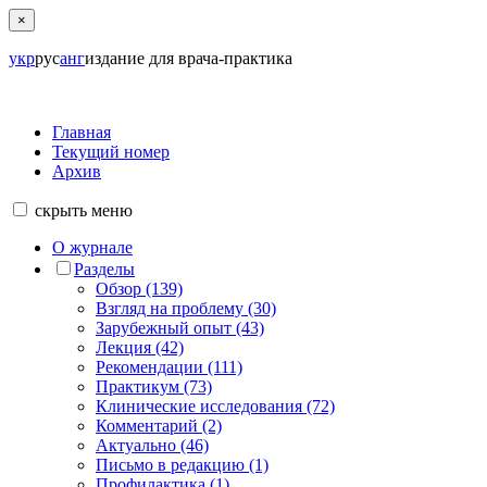
×
укр
рус
анг
издание для врача-практика
Главная
Текущий номер
Архив
скрыть
меню
О журнале
Разделы
Обзор (139)
Взгляд на проблему (30)
Зарубежный опыт (43)
Лекция (42)
Рекомендации (111)
Практикум (73)
Клинические исследования (72)
Комментарий (2)
Актуально (46)
Письмо в редакцию (1)
Профилактика (1)