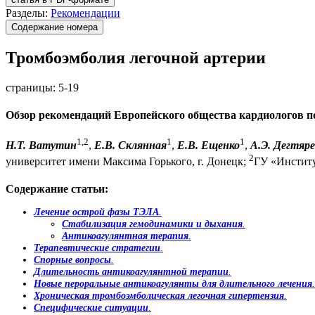
Разделы:
Рекомендации
Содержание номера
Тромбоэмболия легочной артерии
страницы:
5-19
Обзор рекомендаций Европейского общества кардиологов по
1,2
1
1
Н.Т. Ватутин
,
Е.В. Склянная
,
Е.В. Ещенко
,
А.Э. Дегтяре
2
университет имени Максима Горького, г. Донецк;
ГУ «Институ
Содержание статьи:
Лечение острой фазы ТЭЛА
.
Стабилизация гемодинамики и дыхания
.
Антикоагулянтная терапия
.
Терапевтические стратегии
.
Спорные вопросы
.
Длительность антикоагулянтной терапии
.
Новые пероральные антикоагулянты для длительного лечения
.
Хроническая тромбоэмболическая легочная гипертензия
.
Специфические ситуации
.