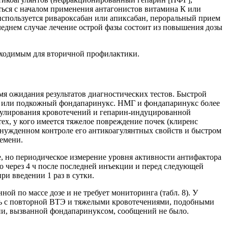
ься с началом применения антагонис­тов витамина К или
 используется ривароксабан или апиксабан, пероральный прием
леднем случае лечение острой фазы состоит из повышения дозы
обходимым для вторичной профилактики.
мя ожидания результатов диагностических тестов. Быстрой
 или подкожный фондапаринукс. НМГ и фондапаринукс более
улирования кровотечений и гепарин-­индуцированной
ех, у кого имеется тяжелое повреждение почек (клиренс
нужденном контроле его антикоагулянтных свойств и быстром
емени.
, но периодическое измерение уровня активности антифактора
о через 4 ч после последней инъекции и перед следующей
ри введении 1 раз в сутки.
ой по массе дозе и не требует мониторинга (табл. 8). У
сь с повторной ВТЭ и тяжелыми кровотечениями, подобными
и, вызванной фон­да­паринуксом, сообщений не было.