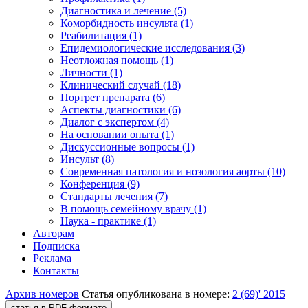
Диагностика и лечение (5)
Коморбидность инсульта (1)
Реабилитация (1)
Епидемиологические исследования (3)
Неотложная помощь (1)
Личности (1)
Клинический случай (18)
Портрет препарата (6)
Аспекты диагностики (6)
Диалог с экспертом (4)
На основании опыта (1)
Дискуссионные вопросы (1)
Инсульт (8)
Современная патология и нозология аорты (10)
Конференция (9)
Стандарты лечения (7)
В помощь семейному врачу (1)
Наука - практике (1)
Авторам
Подписка
Реклама
Контакты
Архив номеров
Статья опубликована в номере:
2 (69)' 2015
статья в PDF-формате