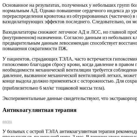
Основанное на результатах, полученных у небольших групп б
нормальным АД. Однако повышение сердечного индекса до ур
перераспределения кровотока из обтурированных (частично) в
вазодилатирующих эффектов последнего. Следовательно, он мо
Вазодилататоры снижают легочное АД и ЛСС, но главной пробл
(внутривенном) назначении. Согласно данным из небольших кл
предварительным данным левосимендан способствует восстано
повышения сократимости ПЖ.
У пациентов, страдающих ТЭЛА, часто встречается гипоксемия
гипоксемию благодаря сбросу крови, когда давление в правом
необходимости механической вентиляции требуется соблю­ден
давление, вызванное механической вентиляцией легких, может
конце выдоха должно применяться с осторожностью. Для сохран
(приблизительно 6 мл/кг тощаковой массы тела).
Экспериментальные данные свидетельствуют, что экстракорпо
Антикоагулянтная терапия
вверх
У больных с острой ТЭЛА антикоагулянтная терапия рекоменду
продолжаться, по меньшей мере, 3 мес. В течение этого перио