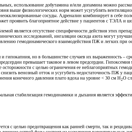
ольных, использование добутамина и/или допамина можно рассм
овня выше физиологических норм может усугублять вентиляцио
 неокклюзированные сосуды. Адреналин комбинирует в себе пол
жет про­явить благоприятное действие у пациентов с ТЭЛА и ш
емой является отсутствие специфичности действия этих препар
иничес­ких исследований, ингаляции оксида азота могут улучш
влению гемодинамического взаимодействия ПЖ и легких при ос
 и гипокапния, но в большинстве случаев их выраженность – ср
 предсердии превышает таковое в левом предсердии. Гипоксемия
ие осторожности с целью ограничения ее неблагоприятных гемо
 снизить венозный отток и у­сугубить недостаточность ПЖ у п
ения конечного давления плато вдоха на уровне < 30 см H
O сл
2
ральная стабилизация гемодинамики и дыхания является эффек
ется с целью предотвращения как ранней смерти, так и рециди
да лечение острой фазы состоит из назначения парентеральных 