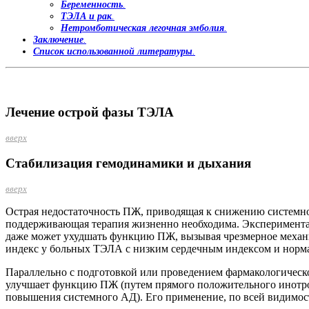
Беременность
.
ТЭЛА и рак
.
Нетромботическая легочная эмболия
.
Заключение
.
Список использованной литературы
.
Лечение острой фазы ТЭЛА
вверх
Стабилизация гемодинамики и дыхания
вверх
Острая недостаточность ПЖ, приводящая к снижению системн
поддерживающая терапия жизненно необходима. Экспериментал
даже может ухудшать функцию ПЖ, вызывая чрезмерное механи
индекс у больных ТЭЛА с низким сердечным индексом и нор
Параллельно с подготовкой или проведением фармакологическ
улучшает функцию ПЖ (путем прямого положительного инотроп
повышения системного АД). Его применение, по всей видимост