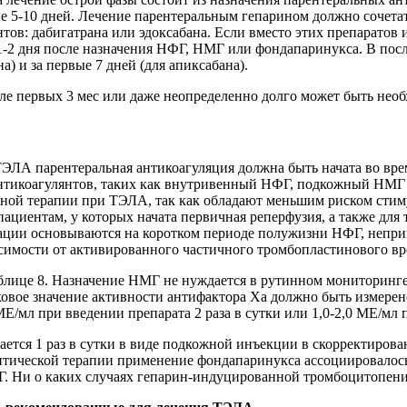
 5-10 дней. Лечение парентеральным гепарином должно сочетат
тов: дабигатрана или эдоксабана. Если вместо этих препаратов
 1-2 дня после назначения НФГ, НМГ или фондапаринукса. В пос
а) и за первые 7 дней (для апиксабана).
сле первых 3 мес или даже неопределенно долго может быть не
ТЭЛА парентеральная антикоагуляция должна быть начата во вре
нтикоагулянтов, таких как внутривенный НФГ, подкожный НМГ
тной терапии при ТЭЛА, так как обладают меньшим риском стим
циентам, у которых начата первичная реперфузия, а также для т
дации основываются на коротком периоде полужизни НФГ, непри
симости от активированного частичного тромбопластинового вр
блице 8. Назначение НМГ не нуждается в рутинном мониторинге
ковое значение активности антифактора Xa должно быть измерен
Е/мл при введении препарата 2 раза в сутки или 1,0-2,0 МЕ/мл п
тся 1 раз в сутки в виде подкожной инъекции в скорректированн
литической терапии применение фондапаринукса ассоциировало
Г. Ни о каких случаях гепарин-индуцированной тромбо­цитопени