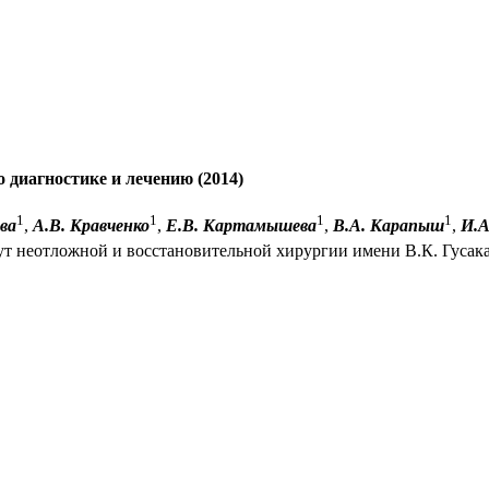
 диагностике и лечению (2014)
1
1
1
1
ва
,
А.В. Кравченко
,
Е.В. Картамышева
,
В.А. Карапыш
,
И.А
т неотложной и восстановительной хирургии имени В.К. Гусака,