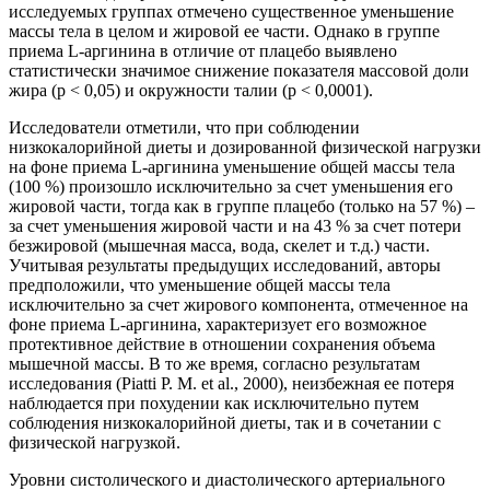
исследуемых группах отмечено существенное уменьшение
массы тела в целом и жировой ее части. Однако в группе
приема L-аргинина в отличие от плацебо выявлено
статистически значимое снижение показателя массовой доли
жира (р < 0,05) и окружности талии (р < 0,0001).
Исследователи отметили, что при соблюдении
низкокалорийной диеты и дозированной физической нагрузки
на фоне приема L-аргинина уменьшение общей массы тела
(100 %) произошло исключительно за счет уменьшения его
жировой части, тогда как в группе плацебо (только на 57 %) –
за счет уменьшения жировой части и на 43 % за счет потери
безжировой (мышечная масса, вода, скелет и т.д.) части.
Учитывая результаты предыдущих исследований, авторы
предположили, что уменьшение общей массы тела
исключительно за счет жирового компонента, отмеченное на
фоне приема L-аргинина, характеризует его возможное
протективное действие в отношении сохранения объема
мышечной массы. В то же время, согласно результатам
исследования (Piatti P. M. et al., 2000), неизбежная ее потеря
наблюдается при похудении как исключительно путем
соблюдения низкокалорийной диеты, так и в сочетании с
физической нагрузкой.
Уровни систолического и диастолического артериального