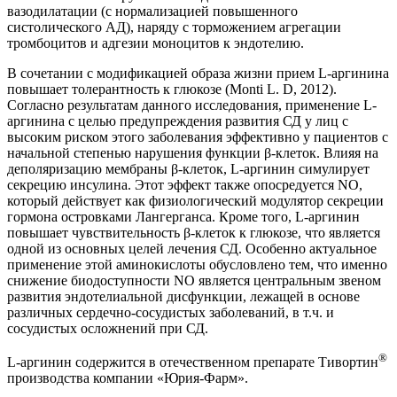
вазодилатации (с нормализацией повышенного
систолического АД), наряду с торможением агрегации
тромбоцитов и адгезии моноцитов к эндотелию.
В сочетании с модификацией образа жизни прием L-аргинина
повышает толерантность к глюкозе (Monti L. D, 2012).
Согласно результатам данного исследования, применение L-
аргинина с целью пред­упреждения развития СД у лиц с
высоким риском этого заболевания эффективно у пациентов с
начальной степенью нарушения функции β-клеток. Влияя на
деполяризацию мембраны β-клеток, L-аргинин симулирует
секрецию инсулина. Этот эффект также опосредуется NO,
который действует как физиологический модулятор секреции
гормона островками Лангерганса. Кроме того, L-аргинин
повышает чувствительность β-клеток к глюкозе, что является
одной из основных целей лечения СД. Особенно актуальное
применение этой аминокислоты обусловлено тем, что именно
снижение биодоступности NO является центральным звеном
развития эндотелиальной дисфункции, лежащей в основе
различных сердечно-сосудистых заболеваний, в т.ч. и
сосудистых осложнений при СД.
®
L-аргинин содержится в отечественном препарате Тивортин
производства компании «Юрия-Фарм».