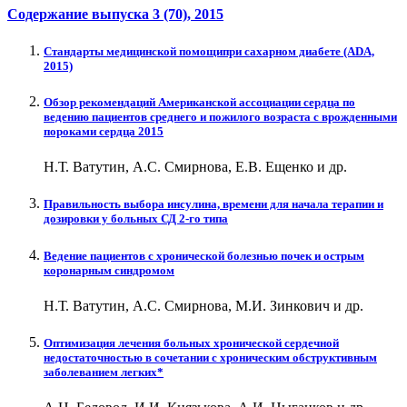
Содержание выпуска
3 (70)
, 2015
Стандарты медицинской помощипри сахарном диабете (ADA,
2015)
Обзор рекомендаций Американской ассоциации сердца по
ведению пациентов среднего и пожилого возраста с врожденными
пороками сердца 2015
Н.Т. Ватутин, А.С. Смирнова, Е.В. Ещенко и др.
Правильность выбора инсулина, времени для начала терапии и
дозировки у больных СД 2-го типа
Ведение пациентов с хронической болезнью почек и острым
коронарным синдромом
Н.Т. Ватутин, А.С. Смирнова, М.И. Зинкович и др.
Оптимизация лечения больных хронической сердечной
недостаточностью в сочетании с хроническим обструктивным
заболеванием легких*