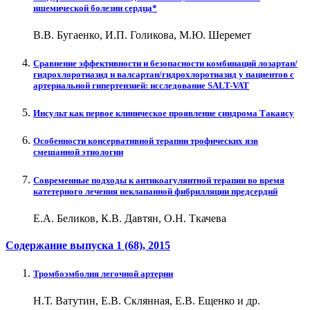
ишемической болезни сердца*
В.В. Бугаенко, И.П. Голикова, М.Ю. Шеремет
Сравнение эффективности и безопасности комбинаций лозартан/
гидрохлоротиазид и валсартан/гидрохлоротиазид у пациентов с
артериальной гипертензией: исследование SALT-VAT
Инсульт как первое клиническое проявление синдрома Такаясу
Особенности консервативной терапии трофических язв
смешанной этиологии
Современные подходы к антикоагулянтной терапии во время
катетерного лечения неклапанной фибрилляции предсердий
Е.А. Беликов, К.В. Давтян, О.Н. Ткачева
Содержание выпуска
1 (68)
, 2015
Тромбоэмболия легочной артерии
Н.Т. Ватутин, Е.В. Склянная, Е.В. Ещенко и др.