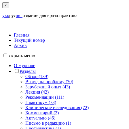
×
укр
рус
анг
издание для врача-практика
Главная
Текущий номер
Архив
скрыть
меню
О журнале
Разделы
Обзор (139)
Взгляд на проблему (30)
Зарубежный опыт (43)
Лекция (42)
Рекомендации (111)
Практикум (73)
Клинические исследования (72)
Комментарий (2)
Актуально (46)
Письмо в редакцию (1)
Профилактика (1)