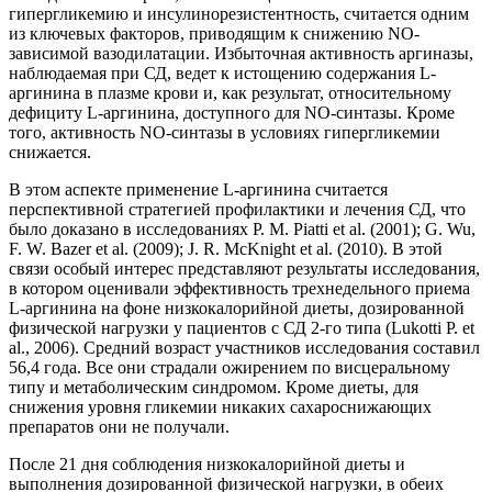
гипергликемию и инсулинорезистентность, считается одним
из ключевых факторов, приводящим к снижению NO-
зависимой вазодилатации. Избыточная активность аргиназы,
наблюдаемая при СД, ведет к истощению содержания L-
аргинина в плазме крови и, как результат, относительному
дефициту L-аргинина, доступного для NO-синтазы. Кроме
того, активность NO-синтазы в условиях гипергликемии
снижается.
В этом аспекте применение L-аргинина считается
перспективной стратегией профилактики и лечения СД, что
было доказано в исследованиях P. M. Piatti et al. (2001); G. Wu,
F. W. Bazer et al. (2009); J. R. McKnight et al. (2010). В этой
связи особый интерес представляют результаты исследования,
в котором оценивали эффективность трехнедельного приема
L-аргинина на фоне низкокалорийной диеты, дозированной
физической нагрузки у пациентов с СД 2-го типа (Lukotti P. et
al., 2006). Средний возраст участников исследования составил
56,4 года. Все они страдали ожирением по висцеральному
типу и метаболическим синдромом. Кроме диеты, для
снижения уровня гликемии никаких сахароснижающих
препаратов они не получали.
После 21 дня соблюдения низкокалорийной диеты и
выполнения дозированной физической нагрузки, в обеих