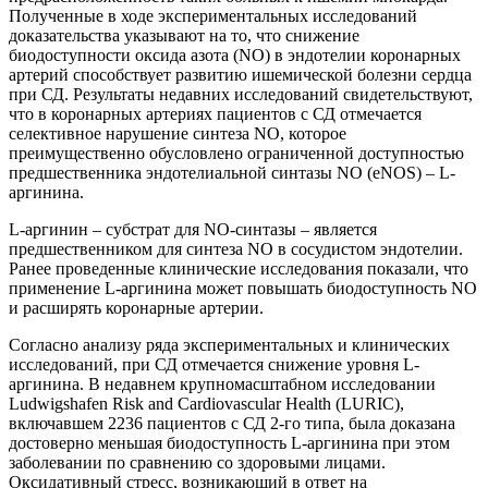
Полученные в ходе экспериментальных исследований
доказательства указывают на то, что снижение
биодоступности оксида азота (NO) в эндотелии коронарных
артерий способствует развитию ишемической болезни сердца
при СД. Результаты недавних исследований свидетельствуют,
что в коронарных артериях пациентов с СД отмечается
селективное нарушение синтеза NO, которое
преимущественно об­условлено ограниченной доступностью
предшественника эндотелиальной синтазы NO (eNOS) – L-
аргинина.
L-аргинин – субстрат для NO-синтазы – является
предшественником для синтеза NO в сосудистом эндотелии.
Ранее проведенные клинические исследования показали, что
применение L-аргинина может повышать биодоступность NO
и расширять коронарные артерии.
Согласно анализу ряда экспериментальных и клинических
исследований, при СД отмечается снижение уровня L-
аргинина. В недавнем крупномасштабном исследовании
Ludwigshafen Risk and Cardiovascular Health (LURIC),
включавшем 2236 пациентов с СД 2-го типа, была доказана
достоверно меньшая биодоступность L-аргинина при этом
заболевании по сравнению со здоровыми лицами.
Оксидативный стресс, возникающий в ответ на