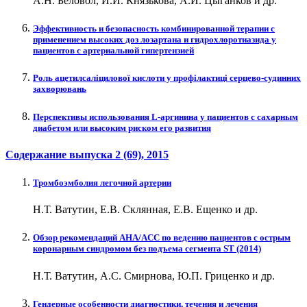
А.Н. Беловол, И.И. Князькова, А.И. Цыганков и др.
Эффективность и безопасность комбинированной терапии с
применением высоких доз лозартана и гидрохлоротиазида у
пациентов с артериальной гипертензией
Роль ацетилсаліцилової кислоти у профілактиці серцево-судинних
захворювань
Перспективы использования L-аргинина у пациентов с сахарным
диабетом или высоким риском его развития
Содержание выпуска
2 (69)
, 2015
Тромбоэмболия легочной артерии
Н.Т. Ватутин, Е.В. Склянная, Е.В. Ещенко и др.
Обзор рекомендаций AHA/ACC по ведению пациентов с острым
коронарным синдромом без подъема сегмента ST (2014)
Н.Т. Ватутин, А.С. Смирнова, Ю.П. Гриценко и др.
Гендерные особенности диагностики, течения и лечения