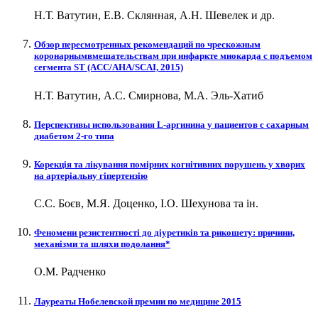
Н.Т. Ватутин, Е.В. Склянная, А.Н. Шевелек и др.
Обзор пересмотренных рекомендаций по чрескожным
коронарнымвмешательствам при инфаркте миокарда с подъемом
сегмента ST (ACC/AHA/SCAI, 2015)
Н.Т. Ватутин, А.С. Смирнова, М.А. Эль-Хатиб
Перспективы использования L-аргинина у пациентов с сахарным
диабетом 2-го типа
Корекція та лікування помірних когнітивних порушень у хворих
на артеріальну гіпертензію
С.С. Боєв, М.Я. Доценко, І.О. Шехунова та ін.
Феномени резистентності до діуретиків та рикошету: причини,
механізми та шляхи подолання*
О.М. Радченко
Лауреаты Нобелевской премии по медицине 2015