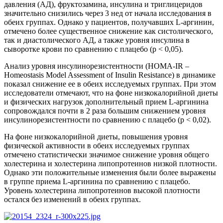
давления (АД), фруктозамина, инсулина и три­глицеридов
значительно снизились через 3 нед от начала исследования в
обеих группах. Однако у пациентов, получавших L-аргинин,
отмечено более существенное снижение как систолического,
так и диастолического АД, а также уровня инсулина в
сыворотке крови по сравнению с плацебо (р < 0,05).
Анализ уровня инсулинорезистентности (HOMA-IR –
Homeostasis Model Assessment of Insulin Resistance) в динамике
показал снижение ее в обеих исследуемых группах. При этом
исследователи отмечают, что на фоне низкокалорийной диеты
и физических нагрузок дополнительный прием L-аргинина
сопровождался почти в 2 раза большим снижением уровня
инсулинорезистентности по сравнению с плацебо (р < 0,02).
На фоне низкокалорийной диеты, повышения уровня
физической активности в обеих исследуемых группах
отмечено статистически значимое снижение уровня общего
холестерина и холестерина липопротеинов низкой плотности.
Однако эти положительные изменения были более выражены
в группе приема L-аргинина по сравнению с плацебо.
Уровень холестерина липопротеинов высокой плотности
остался без изменений в обеих группах.