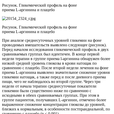
Рисунок. Гликемический профиль на фоне
приема L-аргинина и плацебо
Рисунок. Гликемический профиль на фоне
приема L-аргинина и плацебо
При анализе среднесуточных уровней гликемии на фоне
проводимых вмешательств выявлено следующее (рисунок).
Перед началом исследования гликемический профиль в двух
сравниваемых группах был идентичен. В конце первой
недели терапии в группе приема l-аргинина обнаружен более
низкий средний уровень глюкозы в крови натощак по
сравнению с плацебо. После второй недели лечения на фоне
приема L-аргинина выявлено значительное снижение уровня
гликемии натощак, а также перед и после дневного приема
пищи, чего не наблюдалось во второй группе. Через три
недели от начала терапии среднесуточные показатели
гликемии были существенно ниже по сравнению с
исходными в обеих сравниваемых группах. При этом в
группе пациентов, получавших L-аргинин, отмечено более
выраженное снижение концентрации глюкозы до уровней,
близких к нормальным, в особенности постпрандиальной, по
сравнению с плацебо (р < 0,001).