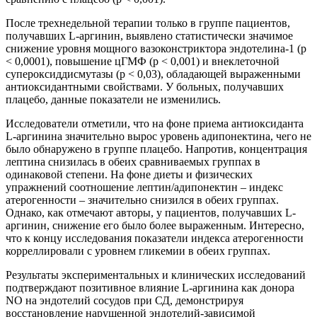
После трехнедельной терапии только в группе пациентов,
получавших L-аргинин, выявлено статистически значимое
снижение уровня мощного вазоконстриктора эндотелина-1 (р
< 0,0001), повышение цГМФ (р < 0,001) и внеклеточной
супероксиддисмутазы (р < 0,03), обладающей выраженными
антиоксидантными свойствами. У больных, получавших
плацебо, данные показатели не изменились.
Исследователи отметили, что на фоне приема антиоксиданта
L-аргинина значительно вырос уровень адипонектина, чего не
было обнаружено в группе плацебо. Напротив, концентрация
лептина снизилась в обеих сравниваемых группах в
одинаковой степени. На фоне диеты и физических
упражнений соотношение лептин/адипонектин – индекс
атерогенности – значительно снизился в обеих группах.
Однако, как отмечают авторы, у пациентов, получавших L-
аргинин, снижение его было более выраженным. Интересно,
что к концу исследования показатели индекса атерогенности
корреллировали с уровнем гликемии в обеих группах.
Результаты экспериментальных и клинических исследований
подтверждают позитивное влияние L-аргинина как донора
NO на эндотелий сосудов при СД, демонстрируя
восстановление нарушенной эндотелий-зависимой