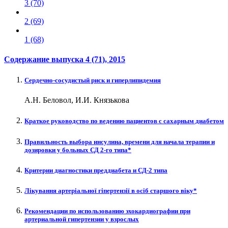
3 (70)
2 (69)
1 (68)
Содержание выпуска
4 (71)
, 2015
Сердечно-сосудистый риск и гиперлипидемия
А.Н. Беловол, И.И. Князькова
Краткое руководство по ведению пациентов с сахарным диабетом
Правильность выбора инсулина, времени для начала терапии и
дозировки у больных СД 2-го типа*
Критерии диагностики преддиабета и СД-2 типа
Лікування артеріальної гіпертензії в осіб старшого віку*
Рекомендации по использованию эхокардиографии при
артериальной гипертензии у взрослых