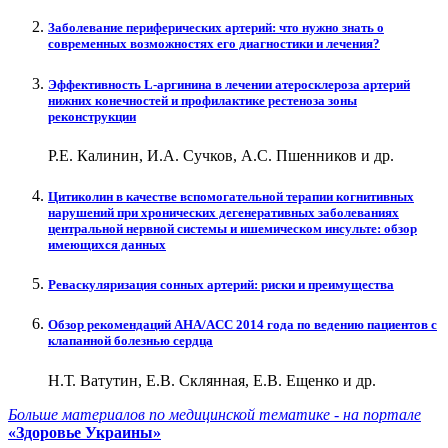
Заболевание периферических артерий: что нужно знать о
современных возможностях его диагностики и лечения?
Эффективность L-аргинина в лечении атеросклероза артерий
нижних конечностей и профилактике рестеноза зоны
реконструкции
Р.Е. Калинин, И.А. Сучков, А.С. Пшенников и др.
Цитиколин в качестве вспомогательной терапии когнитивных
нарушений при хронических дегенеративных заболеваниях
центральной нервной системы и ишемическом инсульте: обзор
имеющихся данных
Реваскуляризация сонных артерий: риски и преимущества
Обзор рекомендаций AHA/ACC 2014 года по ведению пациентов с
клапанной болезнью сердца
Н.Т. Ватутин, Е.В. Склянная, Е.В. Ещенко и др.
Больше материалов по медицинской тематике - на портале
«Здоровье Украины»