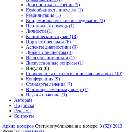
Диагностика и лечение (5)
Коморбидность инсульта (1)
Реабилитация (1)
Епидемиологические исследования (3)
Неотложная помощь (1)
Личности (1)
Клинический случай (18)
Портрет препарата (6)
Аспекты диагностики (6)
Диалог с экспертом (4)
На основании опыта (1)
Дискуссионные вопросы (1)
Инсульт (8)
Современная патология и нозология аорты (10)
Конференция (9)
Стандарты лечения (7)
В помощь семейному врачу (1)
Наука - практике (1)
Авторам
Подписка
Реклама
Контакты
Архив номеров
Статья опубликована в номере:
3 (62)' 2013
Разделы:
Практикум