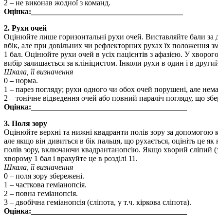
2 – не виконав жодної з команд.
Оцінка:_______________________________________
2. Рухи очей
Оцінюйте лише горизонтальні рухи очей. Виставляйте бали за д
вбік, але при довільних чи рефлекторних рухах їх положення зм
1 бал. Оцінюйте рухи очей в усіх пацієнтів з афазією. У хворо
вибір залишається за клініцистом. Інколи рухи в один і в друг
Шкала, її визначення
0 – норма.
1 – парез погляду; рухи одного чи обох очей порушені, але нем
2 – тонічне відведення очей або повний параліч погляду, що збе
Оцінка:________________________________________
3. Поля зору
Оцінюйте верхні та нижні квадранти полів зору за допомогою к
але якщо він дивиться в бік пальця, що рухається, оцініть це як
полів зору, включаючи квадрантанопсію. Якщо хворий сліпий (з
хворому 1 бал і врахуйте це в розділі 11.
Шкала, її визначення
0 – поля зору збережені.
1 – часткова геміанопсія.
2 – повна геміанопсія.
3 – двобічна геміанопсія (сліпота, у т.ч. кіркова сліпота).
Оцінка:________________________________________