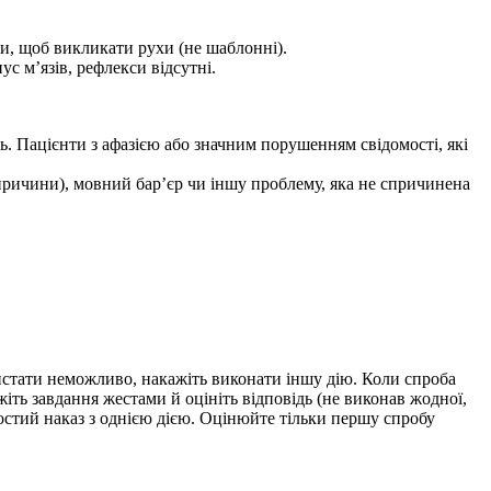
ки, щоб викликати рухи (не шаблонні).
с м’язів, рефлекси відсутні.
дь. Пацієнти з афазією або значним порушенням свідомості, які
ї причини), мовний бар’єр чи іншу проблему, яка не спричинена
истати неможливо, накажіть виконати іншу дію. Коли спроба
ажіть завдання жестами й оцініть відповідь (не виконав жодної,
стий наказ з однією дією. Оцінюйте тільки першу спробу