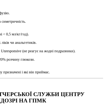
фузію.
а симетричність.
 < 0,5 мл/кг/год).
ліків чи анальгетиків.
, Unresponsive (не реагує на жодні подразники).
 20% розчину глюкози.
у призначені і які він приймає.
ЧЕРСЬКОЇ СЛУЖБИ ЦЕНТРУ
ДОЗРІ НА ГПМК