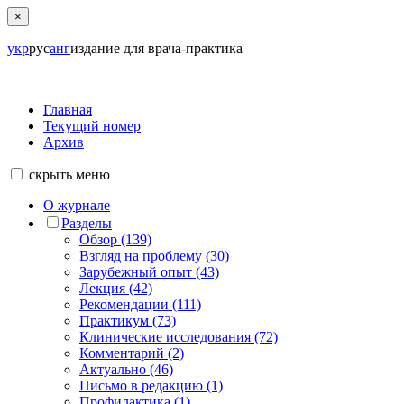
×
укр
рус
анг
издание для врача-практика
Главная
Текущий номер
Архив
скрыть
меню
О журнале
Разделы
Обзор (139)
Взгляд на проблему (30)
Зарубежный опыт (43)
Лекция (42)
Рекомендации (111)
Практикум (73)
Клинические исследования (72)
Комментарий (2)
Актуально (46)
Письмо в редакцию (1)
Профилактика (1)