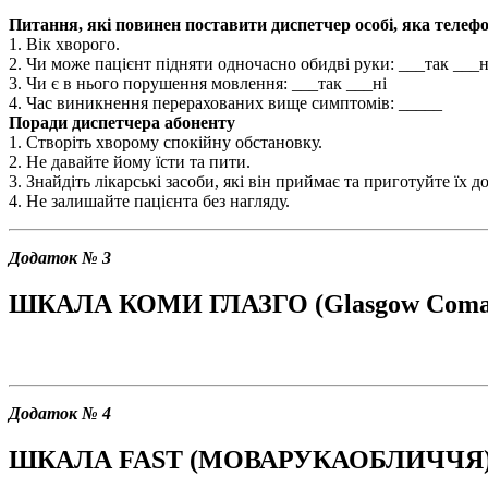
Питання, які повинен поставити диспетчер особі, яка телеф
1. Вік хворого.
2. Чи може пацієнт підняти одночасно обидві руки: ___так ___
3. Чи є в нього порушення мовлення: ___так ___ні
4. Час виникнення перерахованих вище симптомів: _____
Поради диспетчера абоненту
1. Створіть хворому спокійну обстановку.
2. Не давайте йому їсти та пити.
3. Знайдіть лікарські засоби, які він приймає та приготуйте їх
4. Не залишайте пацієнта без нагляду.
Додаток № 3
ШКАЛА КОМИ ГЛАЗГО (Glasgow Coma S
Додаток № 4
ШКАЛА FAST (МОВА­РУКА­ОБЛИЧЧЯ