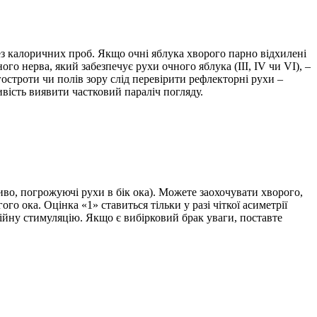
ез калоричних проб. Якщо очні яблука хворого парно відхилені
о нерва, який забезпечує рухи очного яблука (III, IV чи VI), –
остроти чи полів зору слід перевірити рефлекторні рухи –
ивість виявити частковий параліч погляду.
во, погрожуючі рухи в бік ока). Можете заохочувати хворого,
го ока. Оцінка «1» ставиться тільки у разі чіткої асиметрії
війну стимуляцію. Якщо є вибірковий брак уваги, поставте