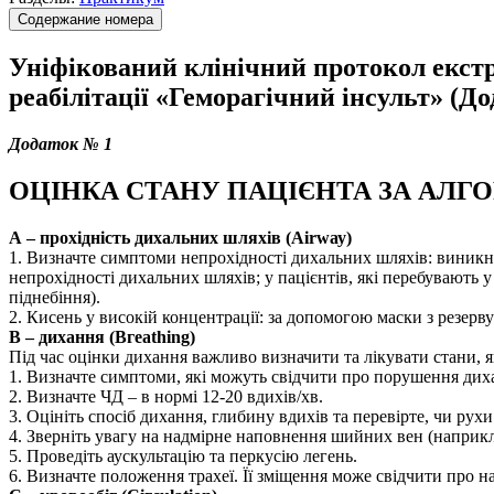
Содержание номера
Уніфікований клінічний протокол екстр
реабілітації «Геморагічний інсульт» (До
Додаток № 1
ОЦІНКА СТАНУ ПАЦІЄНТА ЗА АЛГ
А – прохідність дихальних шляхів (Аіrwау)
1. Визначте симптоми непрохідності дихальних шляхів: виникн
непрохідності дихальних шляхів; у пацієнтів, які перебувають
піднебіння).
2. Кисень у високій концентрації: за допомогою маски з резерву
В – дихання (Вгеаthіng)
Під час оцінки дихання важливо визначити та лікувати стани, 
1. Визначте симптоми, які можуть свідчити про порушення диха
2. Визначте ЧД – в нормі 12-20 вдихів/хв.
3. Оцініть спосіб дихання, глибину вдихів та перевірте, чи рухи
4. Зверніть увагу на надмірне наповнення шийних вен (наприкл
5. Проведіть аускультацію та перкусію легень.
6. Визначте положення трахеї. Її зміщення може свідчити про 