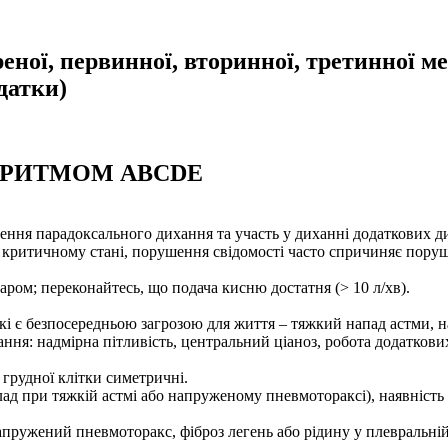
еної, первинної, вторинної, третинної м
датки)
ОРИТМОМ АВСDЕ
ення парадоксального дихання та участь у диханні додаткових д
 у критичному стані, порушення свідомості часто спричиняє пору
аром; переконайтесь, що подача кисню достатня (> 10 л/хв).
які є безпосередньою загрозою для життя – тяжкий напад астми, 
ння: надмірна пітливість, центральний ціаноз, робота додаткови
 грудної клітки симетричні.
ад при тяжкій астмі або напруженому пневмотораксі), наявність т
напружений пневмоторакс, фіброз легень або рідину у плевральні