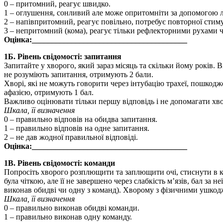
0 – притомний, реагує швидко.
1 – оглушення, сонливий але може опритомніти за допомогою лег
2 – напівпритомний, реагує повільно, потребує повторної стиму
3 – непритомний (кома), реагує тільки рефлекторними рухами чи
Оцінка:_______________________________________
1Б. Рівень свідомості: запитання
Запитайте у хворого, який зараз місяць та скільки йому років. 
не розуміють запитання, отримують 2 бали.
Хворі, які не можуть говорити через інтубацію трахеї, пошкодж
афазією, отримують 1 бал.
Важливо оцінювати тільки першу відповідь і не допомагати хв
Шкала, її визначення
0 – правильно відповів на обидва запитання.
1 – правильно відповів на одне запитання.
2 – не дав жодної правильної відповіді.
Оцінка:_______________________________________
1В. Рівень свідомості: команди
Попросіть хворого розплющити та заплющити очі, стиснути в к
була чіткою, але її не завершено через слабкість м’язів, бал за
виконав обидві чи одну з команд). Хворому з фізичними ушкод
Шкала, її визначення
0 – правильно виконав обидві команди.
1 – правильно виконав одну команду.