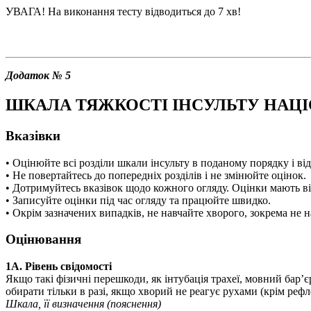
УВАГА! На виконання тесту відводиться до 7 хв!
Додаток № 5
ШКАЛА ТЯЖКОСТІ ІНСУЛЬТУ НАЦІО
Вказівки
• Оцінюйте всі розділи шкали інсульту в поданому порядку і від
• Не повертайтесь до попередніх розділів і не змінюйте оцінок.
• Дотримуйтесь вказівок щодо кожного огляду. Оцінки мають від
• Записуйте оцінки під час огляду та працюйте швидко.
• Окрім зазначених випадків, не навчайте хворого, зокрема не 
Оцінювання
1А. Рівень свідомості
Якщо такі фізичні перешкоди, як інтубація трахеї, мовний бар’
обирати тільки в разі, якщо хворий не реагує рухами (крім реф
Шкала, її визначення (пояснення)