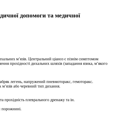
едичної допомоги та медичної
ихальних м’язів. Центральний ціаноз є пізнім симптомом
шення прохідності дихальних шляхів (западання язика, м’якого
набряк легень, напружений пневмоторакс, гемоторакс.
х м’язів або черевний тип дихання.
а прохідність плеврального дренажу та ін.
й порожнині.