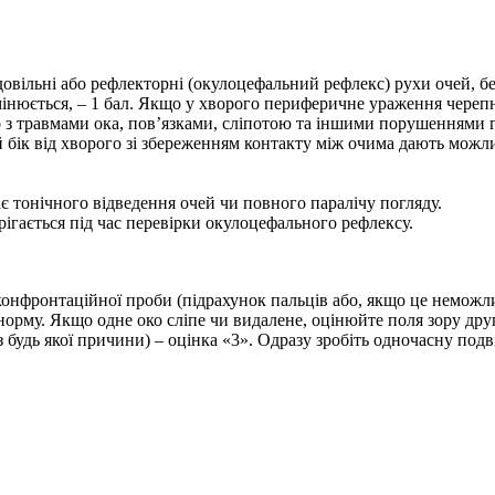
овільні або рефлекторні (окулоцефальний рефлекс) рухи очей, б
інюється, – 1 бал. Якщо у хворого периферичне ураження черепног
го з травмами ока, пов’язками, сліпотою та іншими порушеннями г
ий бік від хворого зі збереженням контакту між очима дають можл
ає тонічного відведення очей чи повного паралічу погляду.
рігається під час перевірки окулоцефального рефлексу.
онфронтаційної проби (підрахунок пальців або, якщо це неможли
 норму. Якщо одне око сліпе чи видалене, оцінюйте поля зору друго
 будь якої причини) – оцінка «3». Одразу зробіть одночасну под