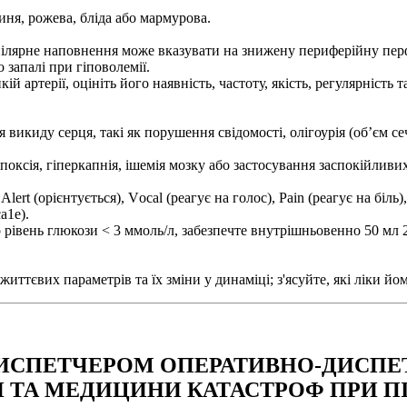
синя, рожева, бліда або мармурова.
капілярне наповнення може вказувати на знижену периферійну пер
 запалі при гіповолемії.
й артерії, оцініть його наявність, частоту, якість, регулярність т
 викиду серця, такі як порушення свідомості, олігоурія (об’єм сечі
оксія, гіперкапнія, ішемія мозку або застосування заспокійливих 
rt (орієнтується), Vосаl (реагує на голос), Раіn (реагує на біль)
а1е).
 рівень глюкози < 3 ммоль/л, забезпечте внутрішньовенно 50 мл
ттєвих параметрів та їх зміни у динаміці; з'ясуйте, які ліки йом
ИСПЕТЧЕРОМ ОПЕРАТИВНО-ДИСПЕТ
 ТА МЕДИЦИНИ КАТАСТРОФ ПРИ ПІ