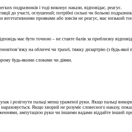
ких подразників і тоді виконує накази, відповідає, реагує.
ляції до участі, оглушений; потрібні сильні чи больові подразни
 вегетативними проявами або зовсім не реагує, має низький тону
Відповідь має бути точною – не ставте балів за приблизну відпові
ення/пов’язку на обличчі чи трахеї, тяжку дизартрію (з будь-яко
орому будь-якими словами чи діями.
улак і розігнути пальці менш ураженої руки. Якщо пальці викор
 неї нараховується. Якщо хворий не розуміє словесного наказу, пок
женнями, ампутацією руки чи іншими вадами віддайте інший про