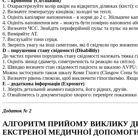
С – кровообіг (Сігculation)
1. Охарактеризуйте колір шкіри на відкритих ділянках (кисті): 
2. Визначте температуру кінцівок: холодні чи теплі.
3. Оцініть капілярне наповнення – в нормі до 2 с. Збільшене 
4. Оцініть наповнення вен – можуть бути помірно наповнені або
5. Визначте ЧСС. Знайдіть периферійний пульс та пульс на великі
6. Виміряйте АТ.
7. Вислухайте тони серця.
8. Зверніть увагу на інші симптоми, які б свідчили про зниження
D – порушення стану свідомості (Disabilitiy)
До частих причин порушень стану свідомості належать тяжка гіп
1. Оцініть зіниці (діаметр, симетричність та реакцію на світло).
2. Швидко визначте стан свідомості пацієнта за шкалою АVРU: Аle
Можна застосувати також шкалу Коми Глазго (Сlasgow Соma Sс
3. Визначте рівень глюкози, щоб виключити гіпоглікемію. Якщо
Е – додаткова інформація (Ехроsuге)
1. Зберіть детальний анамнез пацієнта, його рідних, друзів.
2. Ознайомтесь із документацією хворого: перевірте показники жи
Додаток № 2
АЛГОРИТМ ПРИЙОМУ ВИКЛИКУ Д
ЕКСТРЕНОЇ МЕДИЧНОЇ ДОПОМОГИ