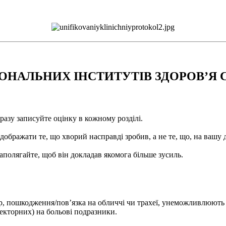
НАЛЬНИХ ІНСТИТУТІВ ЗДОРОВ’Я СШ
разу записуйте оцінку в кожному розділі.
ображати те, що хворий насправді зробив, а не те, що, на вашу 
наполягайте, щоб він докладав якомога більше зусиль.
єр, пошкодження/пов’язка на обличчі чи трахеї, унеможливлюють 
лекторних) на больові подразники.