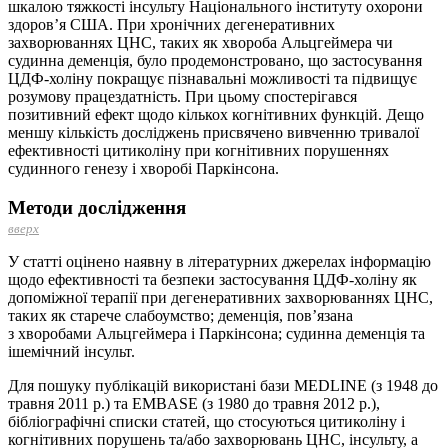
шкалою тяжкості інсульту Національного інституту охорони
здоров’я США. При хронічних дегенеративних
захворюваннях ЦНС, таких як хвороба Альцгеймера чи
судинна деменція, було продемонстровано, що застосування
ЦДФ-холіну покращує пізнавальні можливості та підвищує
розумову працездатність. При цьому спостерігався
позитивний ефект щодо кількох когнітивних функцій. Дещо
меншу кількість досліджень присвячено вивченню тривалої
ефективності цитиколіну при когнітивних порушеннях
судинного генезу і хворобі Паркінсона.
Методи дослідження
вверх
У статті оцінено наявну в літературних джерелах інформацію
щодо ефективності та безпеки застосування ЦДФ-холіну як
допоміжної терапії при дегенеративних захворюваннях ЦНС,
таких як старече слабоумство; деменція, пов’язана
з хворобами Альцгеймера і Паркінсона; судинна деменція та
ішемічний інсульт.
Для пошуку публікацій використані бази MEDLINE (з 1948 до
травня 2011 р.) та EMBASE (з 1980 до травня 2012 р.),
бібліографічні списки статей, що стосуються цитиколіну і
когнітивних порушень та/або захворювань ЦНС, інсульту, а