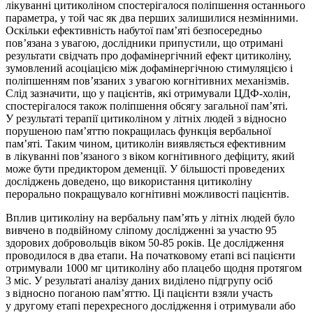
лікуванні цитиколіном спостерігалося поліпшення останнього
параметра, у той час як два перших залишилися незмінними.
Оскільки ефективність набутої пам’яті безпосередньо
пов’язана з увагою, дослідники припустили, що отримані
результати свідчать про дофамінергічний ефект цитиколіну,
зумовлений асоціацією між дофамінергічною стимуляцією і
поліпшенням пов’язаних з увагою когнітивних механізмів.
Слід зазначити, що у пацієнтів, які отримували ЦДФ-холін,
спостерігалося також поліпшення обсягу загальної пам’яті.
У результаті терапії цитиколіном у літніх людей з відносно
порушеною пам’яттю покращилась функція вербальної
пам’яті. Таким чином, цитиколін виявляється ефективним
в лікуванні пов’язаного з віком когнітивного дефіциту, який
може бути предиктором деменції. У більшості проведених
досліджень доведено, що використання цитиколіну
перорально покращувало когнітивні можливості пацієнтів.
Вплив цитиколіну на вербальну пам’ять у літніх людей було
вивчено в подвійному сліпому дослідженні за участю 95
здорових добровольців віком 50-85 років. Це дослідження
проводилося в два етапи. На початковому етапі всі пацієнти
отримували 1000 мг цитиколіну або плацебо щодня протягом
3 міс. У результаті аналізу даних виділено підгрупу осіб
з відносно поганою пам’яттю. Ці пацієнти взяли участь
у другому етапі перехресного дослідження і отримували або