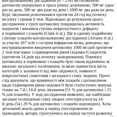
контрольованому дослідженні (n = 259) застосовували
цитиколін перорально в трьох різних дозуваннях: 500 мг один
раз на день, 500 мг два рази на день і 1000 мг два рази на день.
Курс лікування розпочинався протягом 24 год від початку
інсульту і тривав 6 тиж. Відповідно до результатів цього
дослідження у групі цитиколіну покращилась активність
пацієнтів і знизився ступінь неврологічного дефіциту
в порівнянні з плацебо (Clark et al.). Ще в одному подвійному
сліпому плацебо-контрольованому дослідженні (Alvarez et al.)
за участю 267 осіб з гострим інфарктом мозку доведено, що
внутрішньовенне введення цитиколіну 1000 мг/доб протягом
2 тиж пов’язано з підвищенням рівня свідомості пацієнтів
(протягом 14 днів від початку захворювання). Перевагу
цитиколіну в порівнянні з плацебо було також відзначено за
шкалою загального поліпшення, за якою оцінюється шість
категорій у залежності від змін свідомості, наявності
неврологічних симптомів і загального стану людини. Проте
слід врахувати, що відмінності між плацебо і цитиколіном
щодо підвищення рівня свідомості були статистично значущі
тільки на 7-й і 14-й день лікування (51 % для цитиколіну і 33
% для плацебо). У ході дослідження виявлено, що найбільше
загальне поліпшення стану хворих спостерігалося на 14-
й день (54 і 29 % для цитиколіну і плацебо відповідно). Хоча
детальний аналіз даних в період спостереження не
проводився, автори, грунтуючись на оцінці частоти розвитку