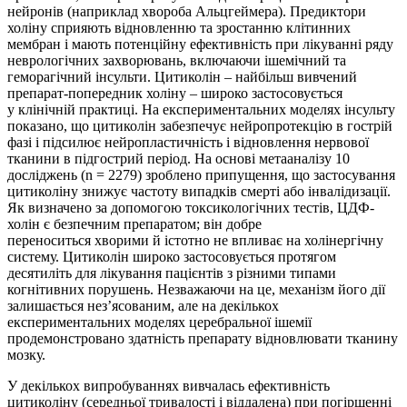
нейронів (наприклад хвороба Альцгеймера). Предиктори
холіну сприяють відновленню та зростанню клітинних
мембран і мають потенційну ефективність при лікуванні ряду
неврологічних захворювань, включаючи ішемічний та
геморагічний інсульти. Цитиколін – найбільш вивчений
препарат-попередник холіну – широко застосовується
у клінічній практиці. На експериментальних моделях інсульту
показано, що цитиколін забезпечує нейропротекцію в гострій
фазі і підсилює нейропластичність і відновлення нервової
тканини в підгострий період. На основі метааналізу 10
досліджень (n = 2279) зроблено припущення, що застосування
цитиколіну знижує частоту випадків смерті або інвалідизації.
Як визначено за допомогою токсикологічних тестів, ЦДФ-
холін є безпечним препаратом; він добре
переноситься хворими й істотно не впливає на холінергічну
систему. Цитиколін широко застосовується протягом
десятиліть для лікування пацієнтів з різними типами
когнітивних порушень. Незважаючи на це, механізм його дії
залишається нез’ясованим, але на декількох
експериментальних моделях церебральної ішемії
продемонстровано здатність препарату відновлювати тканину
мозку.
У декількох випробуваннях вивчалась ефективність
цитиколіну (середньої тривалості і віддалена) при погіршенні