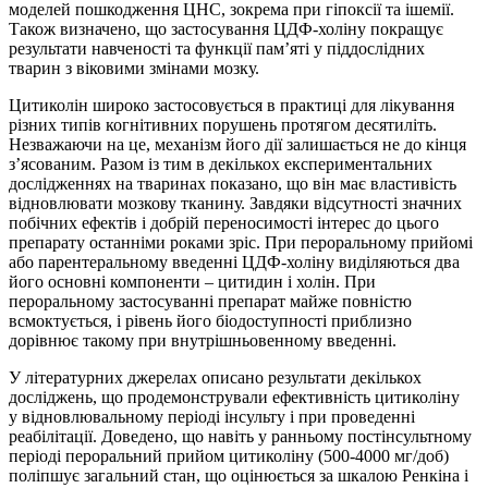
моделей пошкодження ЦНС, зокрема при гіпоксії та ішемії.
Також визначено, що застосування ЦДФ-холіну покращує
результати навченості та функції пам’яті у піддослідних
тварин з віковими змінами мозку.
Цитиколін широко застосовується в практиці для лікування
різних типів когнітивних порушень протягом десятиліть.
Незважаючи на це, механізм його дії залишається не до кінця
з’ясованим. Разом із тим в декількох експериментальних
дослідженнях на тваринах показано, що він має властивість
відновлювати мозкову тканину. Завдяки відсутності значних
побічних ефектів і добрій переносимості інтерес до цього
препарату останніми роками зріс. При пероральному прийомі
або парентеральному введенні ЦДФ-холіну виділяються два
його основні компоненти – цитидин і холін. При
пероральному застосуванні препарат майже повністю
всмоктується, і рівень його біодоступності приблизно
дорівнює такому при внутрішньовенному введенні.
У літературних джерелах описано результати декількох
досліджень, що продемонстрували ефективність цитиколіну
у відновлювальному періоді інсульту і при проведенні
реабілітації. Доведено, що навіть у ранньому постінсультному
періоді пероральний прийом цитиколіну (500-4000 мг/доб)
поліпшує загальний стан, що оцінюється за шкалою Ренкіна і