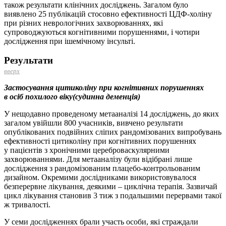
також результати клінічних досліджень. Загалом було
виявлено 25 публікацій стосовно ефективності ЦДФ-холіну
при різних неврологічних захворюваннях, які
супроводжуються когнітивними порушеннями, і чотири
дослідження при ішемічному інсульті.
Результати
вверх
Застосування цитиколіну при когнітивних порушеннях
в осіб похилого віку(судинна деменція)
У нещодавно проведеному метааналізі 14 до­слід­жень, до яких
загалом увійшли 800 учасників, вивчено результати
опублікованих подвійних сліпих рандомізованих випробувань
ефективності цитиколіну при когнітивних порушеннях
у пацієнтів з хронічними цереброваскулярними
захворюваннями. Для метааналізу були відібрані лише
дослідження з рандомізованим плацебо-контро­льованим
дизайном. Окремими дослідниками використовувалося
безперервне лікування, деякими – циклічна терапія. Зазвичай
цикл лікування становив 3 тиж з подальшими перервами такої
ж тривалості.
У семи дослідженнях брали участь особи, які страждали