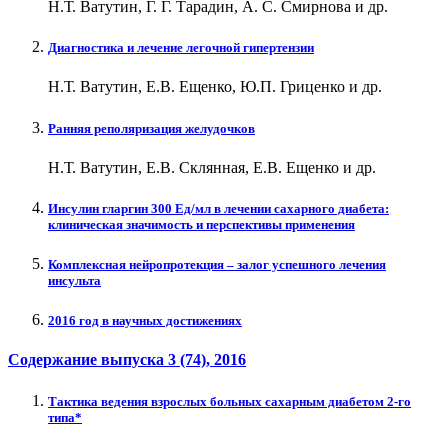
Н.Т. Ватутин, Г. Г. Тарадин, А. С. Смирнова и др.
Диагностика и лечение легочной гипертензии
Н.Т. Ватутин, Е.В. Ещенко, Ю.П. Гриценко и др.
Ранняя реполяризация желудочков
Н.Т. Ватутин, Е.В. Склянная, Е.В. Ещенко и др.
Инсулин гларгин 300 Ед/мл в лечении сахарного диабета:
клиническая значимость и перспективы применения
Комплексная нейропротекция – залог успешного лечения
инсульта
2016 год в научных достижениях
Содержание выпуска
3 (74)
, 2016
Тактика ведения взрослых больных сахарным диабетом 2-го
типа*