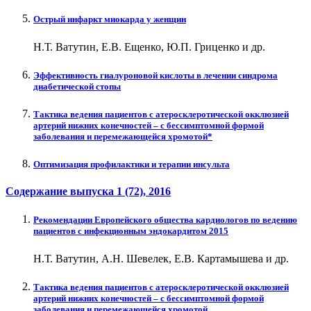
Острый инфаркт миокарда у женщин
Н.Т. Ватутин, Е.В. Ещенко, Ю.П. Гриценко и др.
Эффективность гиалуроновой кислоты в лечении синдрома
диабетической стопы
Тактика ведения пациентов с атеросклеротической окклюзией
артерий нижних конечностей – с бессимптомной формой
заболевания и перемежающейся хромотой*
Оптимизация профилактики и терапии инсульта
Содержание выпуска
1 (72)
, 2016
Рекомендации Европейского общества кардиологов по ведению
пациентов с инфекционным эндокардитом 2015
Н.Т. Ватутин, А.Н. Шевелек, Е.В. Картамышева и др.
Тактика ведения пациентов с атеросклеротической окклюзией
артерий нижних конечностей – с бессимптомной формой
заболевания и перемежающейся хромотой