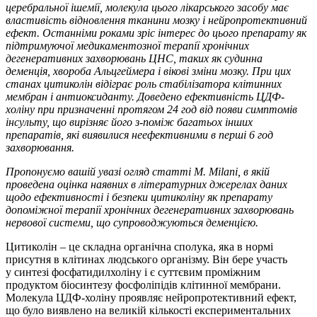
церебральної ішемії, молекула цього лікарського засобу має
властивість відновлення тканини мозку і нейропротективний
ефект. Останніми роками зріс інтерес до цього препарату як
підтримуючої медикаментозної терапії хронічних
дегенеративних захворювань ЦНС, таких як судинна
деменція, хвороба Альцгеймера і вікові зміни мозку. При цих
станах цитиколін відіграє роль стабілізатора клітинних
мембран і антиоксиданту. Доведено ефективність ЦДФ-
холіну при призначенні протягом 24 год від появи симптомів
інсульту, що вирізняє його з-поміж багатьох інших
препаратів, які виявилися не­­ефективними в перші 6 год
захворювання.
Пропонуємо вашій увазі огляд статті M. Milani, в якій
проведена оцінка наявних в літературних джерелах даних
щодо ефективності і безпеки цитиколіну як препарату
допоміжної терапії хронічних дегенеративних захворювань
нервової системи, що супроводжуються деменцією.
Цитиколін – це складна органічна сполука, яка в нормі
присутня в клітинах людського організму. Він бере участь
у синтезі фосфатидилхоліну і є суттєвим проміжним
продуктом біосинтезу фосфоліпідів клітинної мембрани.
Молекула ЦДФ-холіну проявляє нейропротективний ефект,
що було виявлено на великій кількості експериментальних