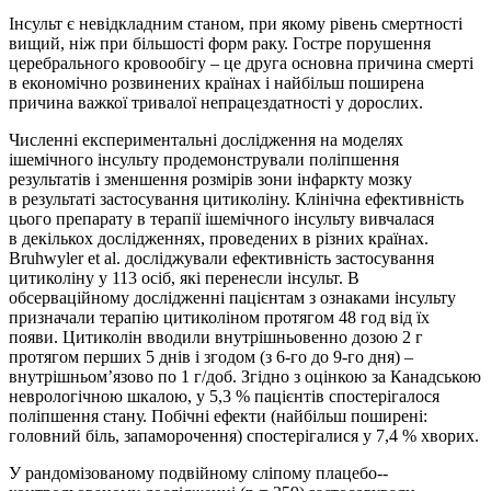
Інсульт є невідкладним станом, при якому рівень смертності
вищий, ніж при більшості форм раку. Гостре порушення
церебрального кровообігу – це друга основна причина смерті
в економічно розвинених країнах і найбільш поширена
причина важкої тривалої непрацездатності у дорослих.
Численні експериментальні дослідження на моделях
ішемічного інсульту продемонстрували поліпшення
результатів і зменшення розмірів зони інфаркту мозку
в результаті застосування цитиколіну. Клінічна ефективність
цього препарату в терапії ішемічного інсульту вивчалася
в декількох дослідженнях, проведених в різних країнах.
Bruhwyler et al. досліджували ефективність застосування
цитиколіну у 113 осіб, які перенесли інсульт. В
обсерваційному дослідженні пацієнтам з ознаками інсульту
призначали терапію цитиколіном протягом 48 год від їх
появи. Цитиколін вводили внутрішньовенно дозою 2 г
протягом перших 5 днів і згодом (з 6-го до 9-го дня) –
внутрішньом’язово по 1 г/доб. Згідно з оцінкою за Канадською
неврологічною шкалою, у 5,3 % пацієнтів спостерігалося
поліпшення стану. Побічні ефекти (найбільш поширені:
головний біль, запаморочення) спостерігалися у 7,4 % хворих.
У рандомізованому подвійному сліпому плацебо-­