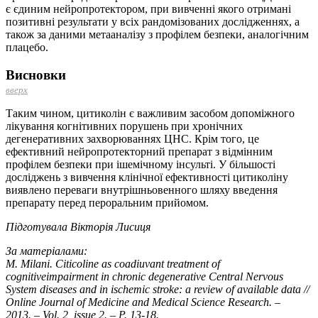
є єдиним нейропротектором, при вивченні якого отримані
позитивні результати у всіх рандомізованих дослідженнях, а
також за даними метааналізу з профілем безпеки, аналогічним
плацебо.
Висновки
вверх
Таким чином, цитиколін є важливим засобом допоміжного
лікування когнітивних порушень при хронічних
дегенеративних захворюваннях ЦНС. Крім того, це
ефективний нейропротекторний препарат з відмінним
профілем безпеки при ішемічному інсульті. У більшості
досліджень з вивчення клінічної ефективності цитиколіну
виявлено переваги внутрішньовенного шляху введення
препарату перед пероральним прийомом.
Підготувала Вікторія Лисиця
За матеріалами:
M. Milani. Citicoline as coadiuvant treatment of
cognitiveimpairment in chronic degenerative Central Nervous
System diseases and in ischemic stroke: a review of available data //
Online Journal of Medicine and Medical Science Research. –
2013. – Vol. 2, issue 2. – Р. 13-18.