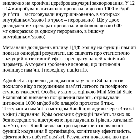
виключно на хронічні цереброваскулярні захворювання. У 12
з 14 випробувань цитиколін призначали дозою 1000 мг/доб
(в п’яти – застосовували внутрішньовенно, в чотирьох –
внутрішньом’язово і в трьох – перорально). Ще у двох
дослідженнях препарат призначали добовою дозою 600
мг одноразово (в одному перорально, в іншому
внутрішньом’язово).
Метааналіз досліджень впливу ЦДФ-холіну на функції пам’яті
показав однорідні результати, що свідчить про статистично
значущий позитивний ефект препарату на цей клінічний
параметр. Авторами зроблено висновок, що цитиколін
поліпшує пам’ять і поведінку пацієнтів.
Agnoli et al. провели дослідження за участю 84 пацієнтів
похилого віку з порушенням пам’яті легкого та помірного
ступеня тяжкості. Особи, у яких за оцінкою Mini Mental State
Examination виявлено погіршення пам’яті, отримували
цитиколін 1000 мг/доб або плацебо протягом 6 тиж.
Тестування пам’яті за методом Randt проводили через 3 тиж і
в кінці лікування. Крім основних функцій пам’яті, таких як
безпосереднє та відстрочене пригадування і рівень загальної
пам’яті, тест Randt визначає три параметри пізнавальної
функції: кодування й організацію, когнітивну ефективність,
ефективність набутої пам’яті. Результати показали, що при