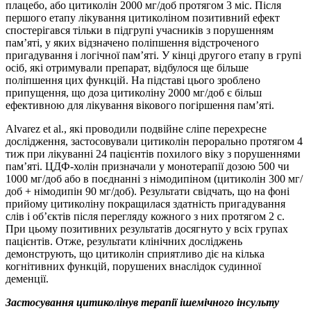
плацебо, або цитиколін 2000 мг/доб протягом 3 міс. Після
першого етапу лікування цитиколіном позитивний ефект
спостерігався тільки в підгрупі учасників з порушенням
пам’яті, у яких відзначено поліпшення відстроченого
пригадування і логічної пам’яті. У кінці другого етапу в групі
осіб, які отримували препарат, відбулося ще більше
поліпшення цих функцій. На підставі цього зроблено
припущення, що доза цитиколіну 2000 мг/доб є більш
ефективною для лікування вікового погіршення пам’яті.
Alvarez et al., які проводили подвійне сліпе перехресне
дослідження, застосовували цитиколін перорально протягом 4
тиж при лікуванні 24 пацієнтів похилого віку з порушеннями
пам’яті. ЦДФ-холін призначали у монотерапії дозою 500 чи
1000 мг/доб або в поєднанні з німодипіном (цитиколін 300 мг/
доб + німодипін 90 мг/доб). Результати свідчать, що на фоні
прийому цитиколіну покращилася здатність пригадування
слів і об’єктів після перегляду кожного з них протягом 2 с.
При цьому позитивних результатів досягнуто у всіх групах
пацієнтів. Отже, результати клінічних досліджень
демонструють, що цитиколін сприятливо діє на кілька
когнітивних функцій, порушених внаслідок судинної
деменції.
Застосування цитиколінув терапії ішемічного інсульту