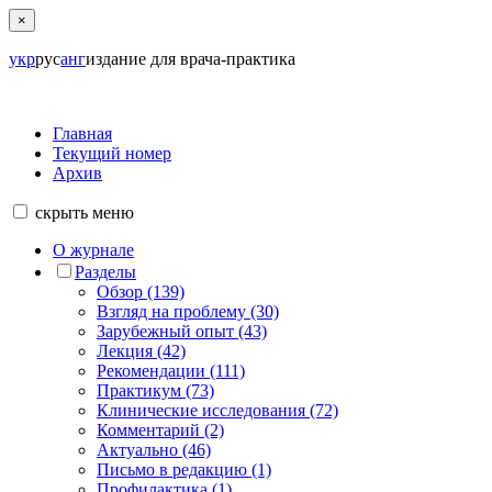
×
укр
рус
анг
издание для врача-практика
Главная
Текущий номер
Архив
скрыть
меню
О журнале
Разделы
Обзор (139)
Взгляд на проблему (30)
Зарубежный опыт (43)
Лекция (42)
Рекомендации (111)
Практикум (73)
Клинические исследования (72)
Комментарий (2)
Актуально (46)
Письмо в редакцию (1)
Профилактика (1)