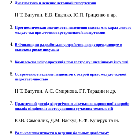
Диагностика и лечение легочной гипертензии
Н.Т. Ватутин, Е.В. Ещенко, Ю.П. Гриценко и др.
Прогностическая значимость изменения массы миокарда левого
желудочка при лечении артериальной гипертензии
В Финляндии разработали устройство, предупреждающее о
высоком риске инсульта
Комплексна нейропротекція при гострому ішемічному інсульті
Современное ведение пациентов с острой правожелудочковой
недостаточностью
Н.Т. Ватутин, А.С. Смирнова, Г.Г. Тарадин и др.
Практичний досвід хірургічного лікування варикозної хвороби
нижніх кінцівок із застосуванням сучасних технологій
Ю.В. Самойлик, Д.М. Васкул, Є.Ф. Кучерук та ін.
Роль комплаентности в ведении больных диабетом*