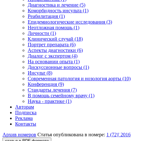
Диагностика и лечение (5)
Коморбидность инсульта (1)
Реабилитация (1)
Епидемиологические исследования (3)
Неотложная помощь (1)
Личности (1)
Клинический случай (18)
Портрет препарата (6)
Аспекты диагностики (6)
Диалог с экспертом (4)
На основании опыта (1)
Дискуссионные вопросы (1)
Инсульт (8)
Современная патология и нозология аорты (10)
Конференция (9)
Стандарты лечения (7)
В помощь семейному врачу (1)
Наука - практике (1)
Авторам
Подписка
Реклама
Контакты
Архив номеров
Статья опубликована в номере:
1 (72)' 2016
статья в PDF-формате