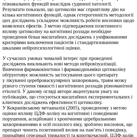
пізнавальних функцій внаслідок судинної патології.
Результати показали, що цитиколін має сприятливу дію на
кілька когнітивних функцій, однак гетерогенність методології
цих досліджень ускладнює можливість робити висновки щодо
виявлених ефектів. З метою підтвердження позитивного
впливу цитиколіну на когнітивні розлади необхідне
проведення більш масштабних досліджень з уніфікованими
критеріями виключення пацієнтів і стандартизованими
шкалами нейропсихологічної оцінки.
У сучасних умовах чималий інтерес при проведенні
досліджень викликають нові методи нейровізуалізації.
Вивчення фармакокінетики і фармакодинаміки цитиколіну
обґрунтовує можливість застосування цього препарату
у лікуванні цереброваскулярних захворювань, травм мозку
різного ступеня тяжкості і когнітивних розладів різноманітної
етіології. У даному огляді автори акцентували увагу на
публікаціях, що стосуються масштабних експериментальних і
клінічних досліджень ефективності цитиколіну.
У Кокранівському метааналізі (2005), проведеному з метою
оцінки впливу ЦДФ-холіну на когнітивні і поведінкові
порушення, асоційовані з хронічними церебральними
захворюваннями в осіб похилого віку, зроблено висновок, що
препарат чинить позитивний вплив на пам’ять і поведінку,
принаймні середньої тривалості та короткочасний. ЦДФ-холін