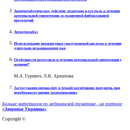
Антитромботическое действие лозартана и его роль в лечении
артериальной гипертензии, осложненной фибрилляцией
предсердий
Атеротромбоз
Использование производных гиалуроновой кислоты в лечении
длительно незаживающих ран
Особенности патогенеза и лечения артериальной гипертензии у
женщин*
М.А. Гуревич, Л.В. Архипова
Застосування цитиколіну в терапії когнітивних порушень при
цереброваскулярних захворюваннях
Больше материалов по медицинской тематике - на портале
«Здоровье Украины»
Copyright ©