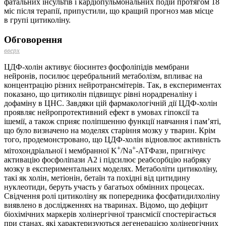
фатальних інсультів і кардіопульмональних подій протягом 18
міс після терапії, припустили, що кращий прогноз мав місце
в групі цитиколіну.
Обговорення
вверх
ЦДФ-холін активує біосинтез фосфоліпідів мембрани
нейронів, посилює церебральний метаболізм, впливає на
концентрацію різних нейротрансмітерів. Так, в експериментах
показано, що цитиколін підвищує рівні норадреналіну і
дофаміну в ЦНС. Завдяки цій фармакологічній дії ЦДФ-холін
проявляє нейропротективний ефект в умовах гіпоксії та
ішемії, а також сприяє поліпшенню функції навчання і пам’яті,
що було визначено на моделях старіння мозку у тварин. Крім
того, продемонстровано, що ЦДФ-холін відновлює активність
+
+
мітохондріальної і мембранної K
/Na
-АТФази, пригнічує
активацію фосфоліпази А2 і підсилює реабсорбцію набряку
мозку в експериментальних моделях. Метаболіти цитиколіну,
такі як холін, метіонін, бетаїн та похідні від цитидину
нуклеотиди, беруть участь у багатьох обмінних процесах.
Свідчення ролі цитиколіну як попередника фосфатидилхоліну
виявлено в дослідженнях на тваринах. Відомо, що дефіцит
біохімічних маркерів холінергічної трансмісії спостерігається
при станах, які характеризуються дегенерацією холінергічних