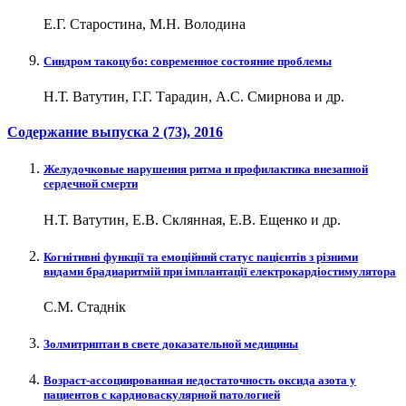
Е.Г. Старостина, М.Н. Володина
Синдром такоцубо: современное состояние проблемы
Н.Т. Ватутин, Г.Г. Тарадин, А.С. Смирнова и др.
Содержание выпуска
2 (73)
, 2016
Желудочковые нарушения ритма и профилактика внезапной
сердечной смерти
Н.Т. Ватутин, Е.В. Склянная, Е.В. Ещенко и др.
Когнітивні функції та емоційний статус пацієнтів з різними
видами брадиаритмій при імплантації електрокардіостимулятора
С.М. Стаднік
Золмитриптан в свете доказательной медицины
Возраст-ассоциированная недостаточность оксида азота у
пациентов с кардиоваскулярной патологией