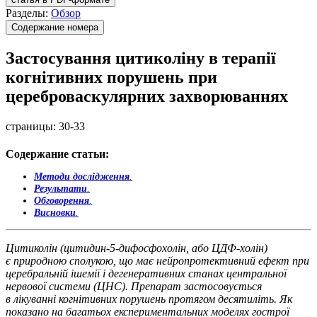
Разделы:
Обзор
Содержание номера
Застосування цитиколіну в терапії
когнітивних порушень при
цереброваскулярних захворюваннях
страницы:
30-33
Содержание статьи:
Методи дослідження
.
Результати
.
Обговорення
.
Висновки
.
Цитиколін (цитидин-5-дифосфохолін, або ЦДФ-холін)
є природною сполукою, що має нейропротективний ефект при
церебральній ішемії і дегенеративних станах центральної
нервової системи (ЦНС). Препарат застосовується
в лікуванні когнітивних порушень протягом десятиліть. Як
показано на багатьох експериментальних моделях гострої