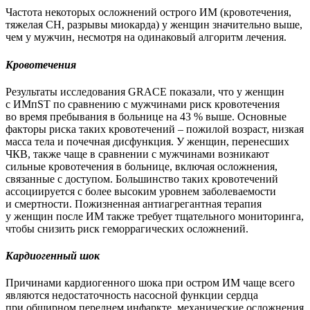
Частота некоторых осложнений острого ИМ (кровотечения,
тяжелая СН, разрывы миокарда) у женщин значительно выше,
чем у мужчин, несмотря на одинаковый алгоритм лечения.
Кровотечения
Результаты исследования GRACE показали, что у женщин
с ИМпST по сравнению с мужчинами риск кровотечения
во время пребывания в больнице на 43 % выше. Основные
факторы риска таких кровотечений – пожилой возраст, низкая
масса тела и почечная дисфункция. У женщин, перенесших
ЧКВ, также чаще в сравнении с мужчинами возникают
сильные кровотечения в больнице, включая осложнения,
связанные с доступом. Большинство таких кровотечений
ассоциируется с более высоким уровнем заболеваемости
и смертности. Пожизненная антиагрегантная терапия
у женщин после ИМ также требует тщательного мониторинга,
чтобы снизить риск геморрагических осложнений.
Кардиогенный шок
Причинами кардиогенного шока при остром ИМ чаще всего
являются недостаточность насос­ной функции сердца
при обширном переднем инфаркте, механические осложнения