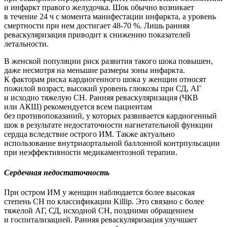
и инфаркт правого желудочка. Шок обычно возникает
в течение 24 ч с момента манифестации инфаркта, а уровень
смертности при нем достигает 48-70 %. Лишь ранняя
реваскуляризация приводит к снижению показателей
летальности.
В женской популяции риск развития такого шока повышен,
даже несмотря на меньшие размеры зоны инфаркта.
К факторам риска кардио­генного шока у женщин относят
пожилой возраст, высокий уровень глюкозы при СД, АГ
и исходно тяжелую СН. Ранняя реваскуляризация (ЧКВ
или АКШ) рекомендуется всем пациентам
без противопоказаний, у которых развивается кардиогенный
шок в результате недостаточности нагнетательной функции
сердца вследствие острого ИМ. Также актуально
использование внутриаортальной баллонной контрпульсации
при неэффективности медикаментозной терапии.
Сердечная недостаточность
При остром ИМ у женщин наблюдается более высокая
степень СН по классификации Killip. Это связано с более
тяжелой АГ, СД, исходной СН, поздними обращением
и госпитализацией. Ранняя реваскуляризация улучшает