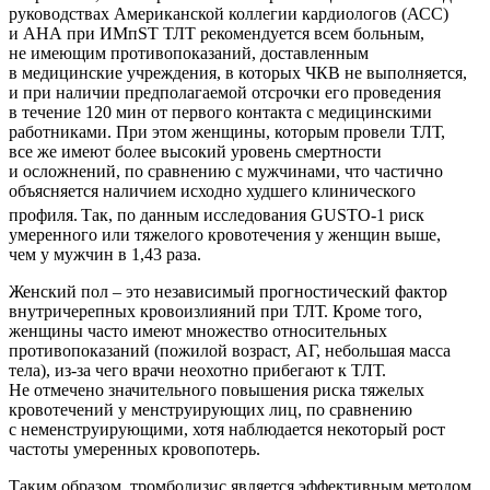
руководствах Американской коллегии кардиологов (АСС)
и АНА при ИМпST ТЛТ рекомендуется всем больным,
не имеющим противопоказаний, доставленным
в медицинские учреждения, в которых ЧКВ не выполняется,
и при наличии предполагаемой отсрочки его проведения
в течение 120 мин от первого контакта с медицинскими
работниками. При этом женщины, которым провели ТЛТ,
все же имеют более высокий уровень смертности
и осложнений, по сравнению с мужчинами, что частично
объясняется наличием исходно худшего клинического
профиля.
Так, по данным исследования GUSTO-1 риск
умеренного или тяжелого кровотечения у женщин выше,
чем у мужчин в 1,43 раза.
Женский пол – это независимый прогностический фактор
внутричерепных кровоизлияний при ТЛТ. Кроме того,
женщины часто имеют множество относительных
противопоказаний (пожилой возраст, АГ, небольшая масса
тела), из-за чего врачи неохотно прибегают к ТЛТ.
Не отмечено значительного повышения риска тяжелых
кровотечений у менструирующих лиц, по сравнению
с неменструирующими, хотя наблюдается некоторый рост
частоты умеренных кровопотерь.
Таким образом, тромболизис является эффективным методом