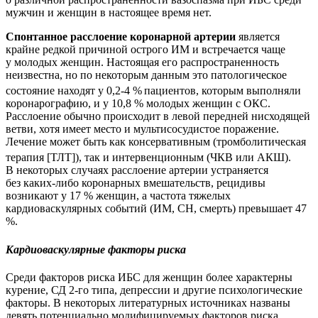
мужчин и женщин в настоящее время нет.
Спонтанное расслоение коронарной артерии
является
крайне редкой причиной острого ИМ и встречается чаще
у молодых женщин. Настоящая его распространенность
неизвестна, но по некоторым данным это патологическое
состояние находят у 0,2-4 %
пациентов, которым выполняли
коронарографию, и у 10,8 % молодых женщин с ОКС.
Расслоение обычно происходит в левой передней нисходящей
ветви, хотя имеет место и мультисосудистое поражение.
Лечение может быть как консервативным (тромболитическая
терапия [ТЛТ]), так и интервенционным (ЧКВ или АКШ).
В некоторых случаях расслоение артерии устраняется
без каких-либо коронарных вмешательств, рецидивы
возникают у 17 % женщин, а частота тяжелых
кардиоваскулярных событий (ИМ, СН, смерть) превышает 47
%.
Кардиоваскулярные факторы риска
Среди факторов риска ИБС для женщин более характерны
курение, СД 2-го типа, депрессии и другие психологические
факторы. В некоторых литературных источниках названы
девять потенциально модифицируемых факторов риска