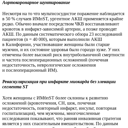
Аортокоронарное шунтирование
Несмотря на то что мультисосудистое поражение наблюдается
в 50 % случаев ИМпST, ургентное АКШ применяется крайне
редко. Обычно вначале посредством ЧКВ восстанавливают
кровоток в инфаркт-зависимой артерии, а позже проводят
АКШ. По данным систематического обзора 23 исследований
пациентов (n = 40 000), которым выполнили АКШ
в Калифорнии, участвовавшие женщины были старше
мужчин, и их состояние здоровья было гораздо хуже. У них
отмечены более высокий риск внутрибольничной смертности
и частота послеоперационных осложнений (почечная
недостаточность, неврологические осложнения
и послеоперационный ИМ).
Реваскуляризация при инфаркте миокарда без элевации
сегмента ST
Хотя женщины с ИМбпST более склонны к развитию
осложнений (кровотечения, СН, шок, почечная
недостаточность, повторный инфаркт, инсульт, повторная
госпитализация), чем мужчины, многочисленные
исследования показывают, что ранняя инвазивная стратегия
является у них спасительным вмешательством. По данным