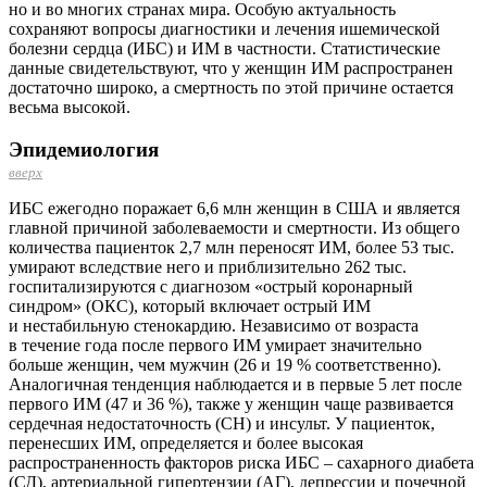
но и во многих странах мира. Особую актуальность
сохраняют вопросы диагностики и лечения ишемической
болезни сердца (ИБС) и ИМ в частности. Статистические
данные свидетельствуют, что у женщин ИМ распространен
достаточно широко, а смертность по этой причине остается
весьма высокой.
Эпидемиология
вверх
ИБС ежегодно поражает 6,6 млн женщин в США и является
главной причиной заболеваемости и смертности. Из общего
количества пациенток 2,7 млн переносят ИМ, более 53 тыс.
умирают вследствие него и приблизительно 262 тыс.
госпитализируются с диагнозом «острый коронарный
синдром» (ОКС), который включает острый ИМ
и нестабильную стенокардию. Независимо от возраста
в течение года после первого ИМ умирает значительно
больше женщин, чем мужчин (26 и 19 % соответственно).
Аналогичная тенденция наблюдается и в первые 5 лет после
первого ИМ (47 и 36 %), также у женщин чаще развивается
сердечная недостаточность (СН) и инсульт. У пациенток,
перенесших ИМ, определяется и более высокая
распространенность факторов риска ИБС – сахарного диабета
(СД), артериальной гипертензии (АГ), депрессии и почечной