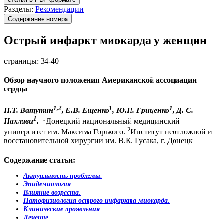
Разделы:
Рекомендации
Содержание номера
Острый инфаркт миокарда у женщин
страницы:
34-40
Обзор научного положения Американской ассоциации
сердца
1,2
1
1
Н.Т. Ватутин
, Е.В. Ещенко
, Ю.П. Гриценко
, Д. С.
1
1
Нахлави
.
Донецкий национальный медицинский
2
университет им. Максима Горького.
Институт неотложной и
восстановительной хирургии им. В.К. Гусака, г. Донецк
Содержание статьи:
Актуальность проблемы
.
Эпидемиология
.
Влияние возраста
.
Патофизиология острого инфаркта миокарда
.
Клинические проявления
.
Лечение
.