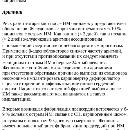
пациенткам.
Аритмии
Риск развития аритмий после ИМ одинаков у представителей
обоих полов. Желудочковые аритмии встречаются у 6-10 %
пациентов с острым ИМ. Как ранние (< 2 дней), так и поздние
(> 2 дней) желудочковые аритмии ассоциированы
с повышенной смертностью и неблагоприятным прогнозом.
Применение β-адреноблокаторов снижает частоту аритмий,
и при отсутствии противопоказаний их следует назначать
женщинам с острым ИМ в первые 24 ч заболевания.
Женщинам с устойчивыми желудочковыми аритмиями
при отсутствии обратимых причин до выписки из стационара
необходимо имплантировать кардиовертер-­дефибриллятор
с целью вторичной профилактики внезапной сердечной
смерти. Пациенток со сниженной фракцией выброса после
ИМ также рассматривают как кандидаток на такую
имплантацию.
Впервые возникшая фибрилляция предсердий встречается у 6-
9 % больных острым ИМ, связана с СН, кардиогенным шоком,
инсультом и повышает 90-дневную смертность.
Женщины
имеют повышенный риск фибрилляции предсердий при ИМ.