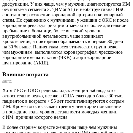
дисфункции. У них чаще, чем у мужчин, диагностируется ИМ
без подъема сегмента
ST
(ИМбпST) и необструктивная ИБС –
спонтанное расслоение коронарной артерии и коронарный
спазм. По сравнению с мужчинами, у женщин с ОКС и после
коронарной реваскуляризации отмечаются более длительное
пребывание в больнице, более высокий уровень
внутрибольничной летальности, чаще возникают
кровотечения, а повторная обращаемость в первые 30 дней
на 30 % выше. Пациенткам всех этнических групп реже,
чем мужчинам, выполняются коронарография, чрескожное
коронарное вмешательство (ЧКВ) и аортокоронарное
шунтирование (АКШ).
Влияние возраста
вверх
Хотя ИБС и ОКС среди молодых женщин наблюдаются
относительно редко, все же в США ежегодно более 30 тыс.
пациенток в возрасте < 55 лет госпитализируются с острым
ИМ. Кроме того, вызывает тревогу некоторое повышение
в последние годы уровня летальности молодых женщин
с ИМ, причина которого неясна.
В более старшем возрасте женщины чаще чем мужчины
госпитализируются с первым острым ИМ (средний возраст