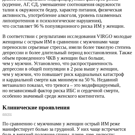
(курение, АГ, СД, уменьшение соотношения окружности
талии к окружности бедер, характер питания, физическая
активность, употребление алкоголя, уровень плазменных
липопротеинов и психологические нарушения),
что составляет 96 % популяционного риска ИМ у женщин.
В соответствии с результатами исследования VIRGO молодые
женщины с острым ИМ в сравнении с мужчинами чаще
переносили серьезные стрессы, имели более тяжелую степень
депрессии и более длительный период восстановления. Также
объем проведенного ЧКВ у женщин был больше,
чем у мужчин. Установлено, что распространенность
депрессии в общей популяции в 2 раза выше у женщин,
чем у мужчин, что повышает риск кардиальных катастроф
и кардиальной смерти как минимум на 50 %. Недавний
метаанализ показал, что тревога – это модифицируемый,
но независимый фактор риска ИБС и сердечной смерти,
особенно значимый среди женского контингента.
Клинические проявления
вверх
По сравнению с мужчинами у женщин острый ИМ реже
манифестирует болью за грудиной. У них чаще встречается
боль в верхней половине спины, плече, шее, челюсти;