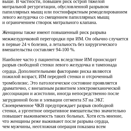
выше. В частности, повышен риск острой тяжелой
митральной регургитации, обусловленной разрывом
папиллярных мышц или постинфарктным ремоделированием
левого желудочка со смещением папиллярных мышц
и ограничением створок митрального клапана.
Женщины также имеют повышенный риск разрыва
межжелудочковой перегородки при ИМ.
Он обычно случается
в первые 24 ч болезни, а летальность без хирургического
вмешательства составляет 94-100 %.
Наиболее часто у пациенток вследствие ИМ происходит
разрыв свободной стенки левого желудочка и тампонада
сердца.
Дополнительными факторами риска являются
пожилой возраст, ИМ передней стенки и отсроченный
тромболизис.
Это патологическое состояние проявляется
драматично, с внезапным развитием электромеханической
диссоциации и асистолии, иногда непосредственно после
загрудинной боли и элевации сегмента
ST
на ЭКГ.
Своевременное ЧКВ предупреждает разрыв свободной
стенки, а ургентное оперативное вмешательство значительно
повышает выживаемость таких больных. Хотя есть мнение,
что женщины реже выживают после разрыва сердца,
чем мужчины, неотложная операция показана всем