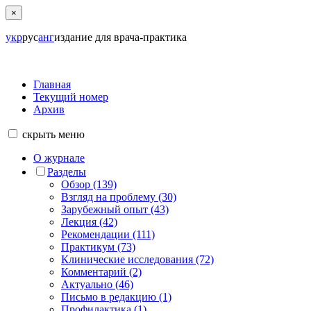
×
укр
рус
анг
издание для врача-практика
Главная
Текущий номер
Архив
скрыть
меню
О журнале
Разделы
Обзор (139)
Взгляд на проблему (30)
Зарубежный опыт (43)
Лекция (42)
Рекомендации (111)
Практикум (73)
Клинические исследования (72)
Комментарий (2)
Актуально (46)
Письмо в редакцию (1)
Профилактика (1)