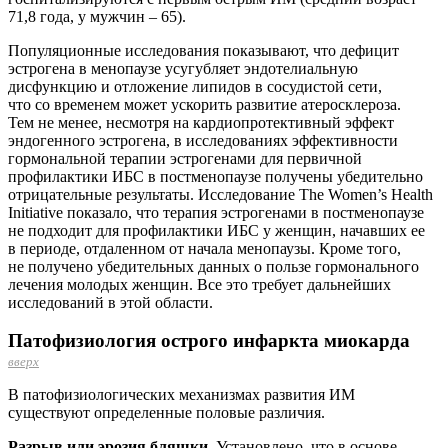
71,8 года, у мужчин – 65).
Популяционные исследования показывают, что дефицит
эстрогена в менопаузе усугубляет эндотелиальную
дисфункцию и отложение липидов в сосудистой сети,
что со временем может ускорить развитие атеросклероза.
Тем не менее, несмотря на кардиопротективный эффект
эндогенного эстрогена, в исследованиях эффективности
гормональной терапии эстрогенами для первичной
профилактики ИБС в постменопаузе получены убедительно
отрицательные результаты. Исследование The Women’s Health
Initiative показало, что терапия эстрогенами в постменопаузе
не подходит для профилактики ИБС у женщин, начавших ее
в периоде, отдаленном от начала менопаузы. Кроме того,
не получено убедительных данных о пользе гормонального
лечения молодых женщин. Все это требует дальнейших
исследований в этой области.
Патофизиология острого инфаркта миокарда
вверх
В патофизиологических механизмах развития ИМ
существуют определенные половые различия.
Разрыв или эрозия бляшки.
Установлено, что в основе