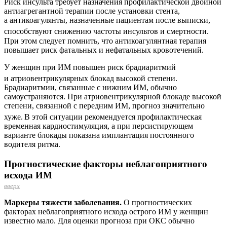
Риск инсульта требует назначения профилактической двойной
антиагрегантной терапии после установки стента,
а антикоагулянты, назначенные пациентам после выписки,
способствуют снижению частоты инсультов и смертности.
При этом следует помнить, что антикоа­гулянтная терапия
повышает риск фатальных и нефатальных кровотечений.
У женщин при ИМ повышен риск брадиаритмий
и атриовентрикулярных блокад высокой степени.
Брадиаритмии, связанные с нижним ИМ, обычно
самоустраняются. При атриовентрикулярной блокаде высокой
степени, связанной с передним ИМ, прогноз значительно
хуже.
В этой ситуации рекомендуется профилактическая
временная кардиостимуляция, а при персистирующем
варианте блокады показана имплантация постоянного
водителя ритма.
Прогностические факторы неблагоприятного
исхода ИМ
вверх
Маркеры тяжести заболевания.
О прогностических
факторах неблагоприятного исхода острого ИМ у женщин
известно мало. Для оценки прогноза при ОКС обычно