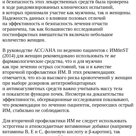
и безопасность этих лекарственных средств была проверена
в ходе рандомизированных клинических испытаний,
в которых принимали участие как мужчины, так и женщины.
Надежность данных о влиянии половых отличий
на эффективность и безопасность лечения отчасти
ограничена, так как большинство исследований
постинфарктных вмешательств включало небольшое
количество женщин.
В руководстве АСС/АНА по ведению пациентов с ИМбпST
(2014) для женщин рекомендовано использовать те же
фармакологические средства, что и для мужчин
как при лечении острых состояний, так и в качестве
вторичной профилактики ИМ. В этих рекомендациях
отмечается, что из-за высокого риска кровотечений у женщин
при выборе дозировок антитромбоцитарных
и антикоагулянтных средств важно учитывать массу тела
и показатели функции почек. Несмотря на доказательства
эффективности, обсервационные исследования показывают,
что рекомендации по лечению пациенток, перенесших острый
ИМ, стабильно не соблюдаются.
Для вторичной профилактики ИМ не следует использовать
эстрогены и атиоксидантные витаминные добавки (например
витамины В, E и C, фолиевую кислоту и β-каротин), так