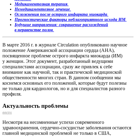
Медикаментозная терапия
.
Немедикаментозное лечение
.
Осложнения после острого инфаркта миокарда
.
Прогностические факторы неблагоприятного исхода ИМ
.
Будущие направления: сокращение расхождений
в неравенстве полов
.
В марте 2016 г. в журнале Circulation опубликовано научное
положение Американской ассоциации сердца (AHA),
посвященное проблеме острого инфаркта миокарда (ИМ)
у женщин. Этот документ, разработанный ведущими
специалистами ассоциации, сразу же привлек к себе
внимание как научной, так и практической медицинской
общественности многих стран. В данном сообщении мы
коснемся основных его положений, которые будут полезны
не только для кардиологов, но и для специалистов разного
профиля.
Актуальность проблемы
вверх
Несмотря на несомненные успехи современного
здравоохранения, сердечно-сосудистые заболевания остаются
главной медицинской проблемой не только в США,