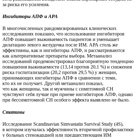
за риска его усиления.
Ингибиторы АПФ и АРА
В многочисленных рандомизированных клинических
исследованиях показано, что использование ингибиторов
АПФ повышает выживаемость пациентов и уменьшает
дилатацию левого желудочка после ИМ. АРА столь же
эффективны, как и ингибиторы АПФ, и рассматриваются
как альтернативные препараты выбора. Мета­анализ
исследований продемонстрировал благоприятную тенденцию
повышения выживаемости (13,14 против 20,1 %) и снижения
риска госпитализации (20,2 против 29,5 %) у женщин,
принимающих ингибиторы АПФ в сравнении с теми,
кто их не получает. Другой метаанализ показал,
что как женщины, так и мужчины с симптомной СН
чувствуют себя лучше при приеме ингибиторов АПФ, однако
при бессимптомной СН особого эффекта выявлено не было.
Статины
Исследование Scandinavian Simvastatin Survival Study (4S),
в котором изучалась эффективность вторичной профилактики
у больных стенокардией или предшествующим ИМ