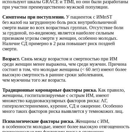
используют шкалы GRACE и TIMI, но они были разработаны
при участии преимущественно мужской популяции.
Симптомы при поступлении.
У пациенток с ИМпST
без жалоб на загрудинную боль риск внутрибольничной
смерти выше во всех возрастных группах. Отсутствие боли
за грудиной, по-видимому, является наиболее сильным
признаком угрозы смерти у женщин, особенно молодых.
Наличие СД примерно в 2 раза повышает риск поздней
смерти.
Возраст.
Связь между возрастом и смертностью при ИМ
среди женщин менее выражена, чем среди мужчин. Причина
состоит в том, что молодые женщины (< 60 лет) имеют более
высокую смертность в ранние сроки заболевания,
чем мужчины того же возраста.
Традиционные коронарные факторы риска.
Как правило,
женщины, госпитализируемые с острым ИМ, имеют
множество кардиоваскулярных факторов риска: АГ,
гиперхолестеринемию, курение, СД и ожирение. Особенно
много таких факторов риска выявляется у темнокожих лиц.
Психологические факторы риска.
Женщины с ИМ,
в особенности молодые, имеют более высокую отягощенность
психосоциальными факторами риска в сравнении