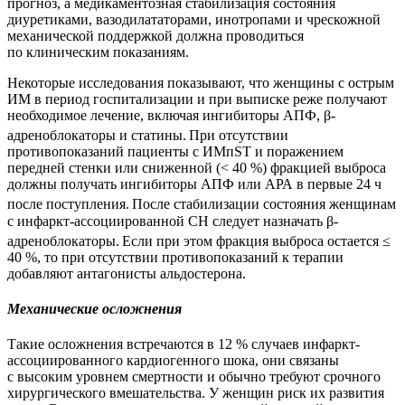
прогноз, а медикаментозная стабилизация состояния
диуретиками, вазодилататорами, инотропами и чрескожной
механической поддержкой должна проводиться
по клиническим показаниям.
Некоторые исследования показывают, что женщины с острым
ИМ в период госпитализации и при выписке реже получают
необходимое лечение, включая ингибиторы АПФ, β-
адреноблокаторы и статины.
При отсутствии
противопоказаний пациенты с ИМпST и поражением
передней стенки или сниженной (< 40 %) фракцией выброса
должны получать ингибиторы АПФ или АРА в первые 24 ч
после поступления.
После стабилизации состояния женщинам
с инфаркт-ассоциированной СН следует назначать β-
адреноблокаторы.
Если при этом фракция выброса остается ≤
40 %, то при отсутствии противопоказаний к терапии
добавляют антагонисты альдостерона.
Механические осложнения
Такие осложнения встречаются в 12 % случаев инфаркт-
ассоциированного кардиогенного шока, они связаны
с высоким уровнем смертности и обычно требуют срочного
хирургического вмешательства. У женщин риск их развития