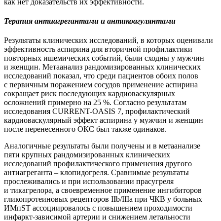
как нет доказательств их эффективности.
Терапия антиагрегантами и антикоагулянтами
Результаты клинических исследований, в которых оценивали
эффективность аспирина для вторичной профилактики
повторных ишемических событий, были сходны у мужчин
и женщин. Метаанализ рандомизированных клинических
исследований показал, что среди пациентов обоих полов
с первичным поражением сосудов применение аспирина
сокращает риск последующих кардиоваскулярных
осложнений примерно на 25 %. Согласно результатам
исследования CURRENT-OASIS 7, профилактический
кардиоваскулярный эффект аспирина у мужчин и женщин
после перенесенного ОКС был также одинаков.
Аналогичные результаты были получены и в метаанализе
пяти крупных рандомизированных клинических
исследований профилактического применения другого
антиагреганта – клопидогреля. Сравнимые результаты
прослеживались и при использовании прасугреля
и тикагрелора, а своевременное применение ингибиторов
гликопротеиновых рецепторов IIb/IIIa при ЧКВ у больных
ИМпST ассоциировалось c повышением проходимости
инфаркт-зависимой артерии и снижением летальности