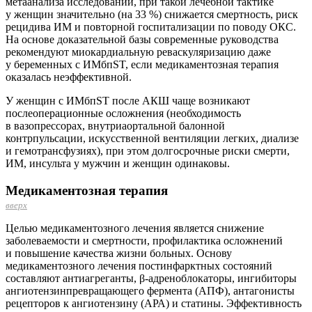
метаанализа исследований, при такой лечебной тактике
у женщин значительно (на 33 %) снижается смертность, риск
рецидива ИМ и повторной госпитализации по поводу ОКС.
На основе доказательной базы современные руководства
рекомендуют миокардиальную реваскуляризацию даже
у беременных с ИМбпST, если медикаментозная терапия
оказалась неэффективной.
У женщин с ИМбпST после АКШ чаще возникают
послеоперационные осложнения (необходимость
в вазопрессорах, внутриаортальной балонной
контрпульсации, искусственной вентиляции легких, диализе
и гемотрансфузиях), при этом долгосрочные риски смерти,
ИМ, инсульта у мужчин и женщин одинаковы.
Медикаментозная терапия
вверх
Целью медикаментозного лечения является снижение
заболеваемости и смертности, профилактика осложнений
и повышение качества жизни больных. Основу
медикаментозного лечения постинфарктных состояний
составляют антиагреганты, β-адреноблокаторы, ингибиторы
ангиотензинпревращающего фермента (АПФ), антагонисты
рецепторов к ангиотензину (АРА) и статины. Эффективность