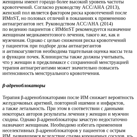
женщины имеют гораздо более высокий уровень частоты
кровотечений. Согласно руководству ACC/АНА (2013),
женский пол является фактором риска кровотечений после
ИМпST, но половых отличий в показаниях к применению
антиагрегантов нет. Руководством ACC/АНА (2014)
по ведению пациентов с ИМбпST рекомендуется назначение
женщинам медикаментозного лечения, такого же, как и
мужчинам. Однако с целью снижения риска кровотечений
у пациенток при подборе дозы антиагрегантов
и антикоагулянтов необходима тщательная оценка массы тела
и функции почек. Клиницисты также должны учитывать,
что у женщин в предклимаксе с сохраненной менструацией
терапия антиагрегантами может значительно повысить
интенсивность менструального кровотечения.
β
-адреноблокаторы
Терапия β-адреноблокаторами после ИМ снижает вероятность
желудочковых аритмий, повторной ишемии и инфарктов,
а также летальность. При этом в соответствии с данными
некоторых авторов результаты лечения у женщин и мужчин
сходны. Однако β-адреноблокаторы зачастую недостаточно
назначают женщинам. Необходимо избегать применения
неселективных β-адреноблокаторов у пациентов с острым
ИМ, развившимся вследствие спазма коронарных сосудов, из-