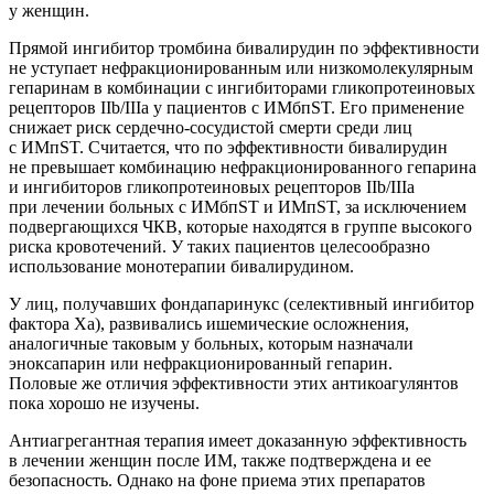
у женщин.
Прямой ингибитор тромбина бивалирудин по эффективности
не уступает нефракционированным или низкомолекулярным
гепаринам в комбинации с ингибиторами гликопротеиновых
рецепторов IIb/IIIa у пациентов с ИМбпST. Его применение
снижает риск сердечно-сосудистой смерти среди лиц
с ИМпST. Считается, что по эффективности бивалирудин
не превышает комбинацию нефракционированного гепарина
и ингибиторов гликопротеиновых рецепторов IIb/IIIa
при лечении больных с ИМбпST и ИМпST, за исключением
подвергающихся ЧКВ, которые находятся в группе высокого
риска кровотечений. У таких пациентов целесообразно
использование монотерапии бивалирудином.
У лиц, получавших фондапаринукс (селективный ингибитор
фактора Ха), развивались ишемические осложнения,
аналогичные таковым у больных, которым назначали
эноксапарин или нефракционированный гепарин.
Половые же отличия эффективности этих антикоагулянтов
пока хорошо не изучены.
Антиагрегантная терапия имеет доказанную эффективность
в лечении женщин после ИМ, также подтверждена и ее
безопасность. Однако на фоне приема этих препаратов