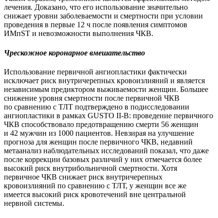
лечения. Доказано, что его использование значительно
снижает уровни заболеваемости и смертности при условии
проведения в первые 12 ч после появления симптомов
ИМпST и невозможности выполнения ЧКВ.
Чрескожное коронарное вмешательство
Использование первичной ангиопластики фактически
исключает риск внутричерепных кровоизлияний и является
независимым предиктором выживаемости женщин. Большее
снижение уровня смертности после первичной ЧКВ
по сравнению с ТЛТ подтверждено в подисследовании
ангиопластики в рамках GUSTO II-B: проведение первичного
ЧКВ способствовало предотвращению смерти 56 женщин
и 42 мужчин из 1000 пациентов. Невзирая на улучшение
прогноза для женщин после первичного ЧКВ, недавний
метаанализ наблюдательных исследований показал, что даже
после коррекции базовых различий у них отмечается более
высокий риск внутрибольничной смертности. Хотя
первичное ЧКВ снижает риск внутричерепных
кровоизлияний по сравнению с ТЛТ, у женщин все же
имеется высокий риск кровотечений вне центральной
нервной системы.