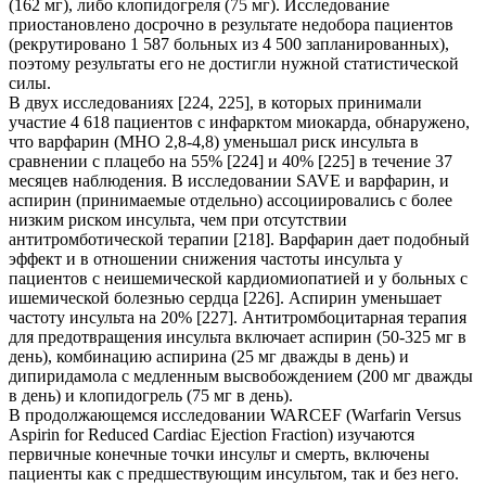
(162 мг), либо клопидогреля (75 мг). Исследование
приостановлено досрочно в результате недобора пациентов
(рекрутировано 1 587 больных из 4 500 запланированных),
поэтому результаты его не достигли нужной статистической
силы.
В двух исследованиях [224, 225], в которых принимали
участие 4 618 пациентов с инфарктом миокарда, обнаружено,
что варфарин (МНО 2,8-4,8) уменьшал риск инсульта в
сравнении с плацебо на 55% [224] и 40% [225] в течение 37
месяцев наблюдения. В исследовании SAVE и варфарин, и
аспирин (принимаемые отдельно) ассоциировались с более
низким риском инсульта, чем при отсутствии
антитромботической терапии [218]. Варфарин дает подобный
эффект и в отношении снижения частоты инсульта у
пациентов с неишемической кардиомиопатией и у больных с
ишемической болезнью сердца [226]. Аспирин уменьшает
частоту инсульта на 20% [227]. Антитромбоцитарная терапия
для предотвращения инсульта включает аспирин (50-325 мг в
день), комбинацию аспирина (25 мг дважды в день) и
дипиридамола с медленным высвобождением (200 мг дважды
в день) и клопидогрель (75 мг в день).
В продолжающемся исследовании WARCEF (Warfarin Versus
Aspirin for Reduced Cardiac Ejection Fraction) изучаются
первичные конечные точки инсульт и смерть, включены
пациенты как с предшествующим инсультом, так и без него.