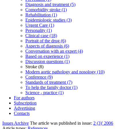
Diagnosis and treatment (5)
Comorbidity stroke (1)
Rehabilitation (1)
Epidemiologic studies (3)
Urgent Care (1)
Personality (1)
Clinical case (18)
Portrait of the drug (6)
Aspects of diagnosis (6)
Conversation with an expert (4)
Based on experience (1)
Discussion questions (1)
Stroke (8)
Modern aortic pathology and nosology (10)
Conference (9)
Standards of treatment (7)
To help the family doctor (1)
Science - practice (1)
For authors
Subscription
Advertising
Contacts
Issues Archive
The article was published in issue:
2 (3)' 2006
Article types:
References