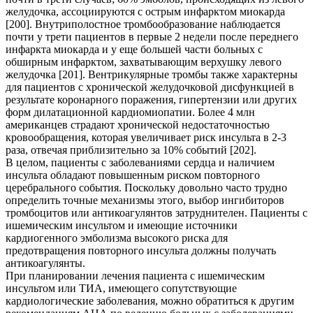
желудочка, ассоциируются с острым инфарктом миокарда
[200]. Внутриполостное тромбообразование наблюдается
почти у трети пациентов в первые 2 недели после переднего
инфаркта миокарда и у еще большей части больных с
обширным инфарктом, захватывающим верхушку левого
желудочка [201]. Вентрикулярные тромбы также характерны
для пациентов с хронической желудочковой дисфункцией в
результате коронарного поражения, гипертензии или других
форм дилатационной кардиомиопатии. Более 4 млн
американцев страдают хронической недостаточностью
кровообращения, которая увеличивает риск инсульта в 2-3
раза, отвечая приблизительно за 10% событий [202].
В целом, пациенты с заболеваниями сердца и наличием
инсульта обладают повышенным риском повторного
церебрального события. Поскольку довольно часто трудно
определить точные механизмы этого, выбор ингибиторов
тромбоцитов или антикоагулянтов затруднителен. Пациенты с
ишемическим инсультом и имеющие источники
кардиогенного эмболизма высокого риска для
предотвращения повторного инсульта должны получать
антикоагулянты.
При планировании лечения пациента с ишемическим
инсультом или ТИА, имеющего сопутствующие
кардиологические заболевания, можно обратиться к другим