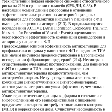
трех испытаний показал оценочное снижение относительного
риска на 21% в сравнении с плацебо (95% ДИ, 0-38). В
настоящий момент данные разбросаны в отношении
эффективности альтернативных антитромбоцитарных
препаратов для профилактики инсульта у пациентов с ФП,
имеющих аллергию на аспирин [213]. В продолжающемся
исследовании ACTIVE (Atrial Fibrillation Clopidogrel Trial with
Irbesartan for Prevention of Vascular Events) оцениваются
безопасность и эффективность комбинации клопидогреля и
аспирина у пациентов с ФП.
Превосходящая аспирин эффективность антикоагуляции для
профилактики инсульта у пациентов с ФП и недавним ТИА
или малым инсультом продемонстрирована в Европейском
исследовании фибрилляции предсердий [214]. Несмотря на
существование очевидных противопоказаний, для пациентов
с ФП и недавним ТИА или инсультом, длительная
антикоагулянтная терапия предпочтительней, чем
антитромбоцитарная. Не существует доказательств, что
комбинация антикоагулянтных и антитромбоцитарных
агентов уменьшает риск инсульта эффективнее, чем только
антикоагулянтная терапия.
Узкие терапевтические границы варфарина в сочетании с
многочисленными его взаимодействиями с пищевыми
продуктами и лекарствами требуют тщательного контроля
(МНО) и корректировки дозы. Существует необходимость в