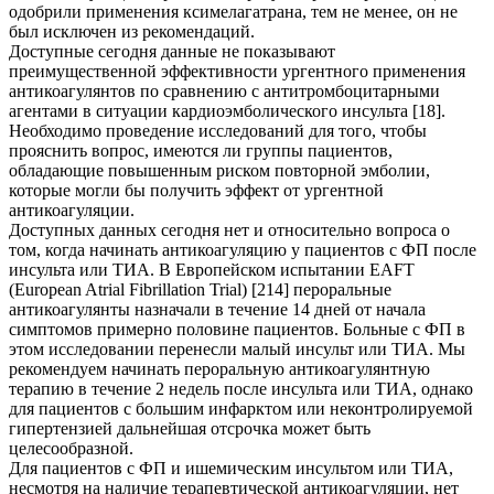
одобрили применения ксимелагатрана, тем не менее, он не
был исключен из рекомендаций.
Доступные сегодня данные не показывают
преимущественной эффективности ургентного применения
антикоагулянтов по сравнению с антитромбоцитарными
агентами в ситуации кардиоэмболического инсульта [18].
Необходимо проведение исследований для того, чтобы
прояснить вопрос, имеются ли группы пациентов,
обладающие повышенным риском повторной эмболии,
которые могли бы получить эффект от ургентной
антикоагуляции.
Доступных данных сегодня нет и относительно вопроса о
том, когда начинать антикоагуляцию у пациентов с ФП после
инсульта или ТИА. В Европейском испытании EAFT
(European Atrial Fibrillation Trial) [214] пероральные
антикоагулянты назначали в течение 14 дней от начала
симптомов примерно половине пациентов. Больные с ФП в
этом исследовании перенесли малый инсульт или ТИА. Мы
рекомендуем начинать пероральную антикоагулянтную
терапию в течение 2 недель после инсульта или ТИА, однако
для пациентов с большим инфарктом или неконтролируемой
гипертензией дальнейшая отсрочка может быть
целесообразной.
Для пациентов с ФП и ишемическим инсультом или ТИА,
несмотря на наличие терапевтической антикоагуляции, нет