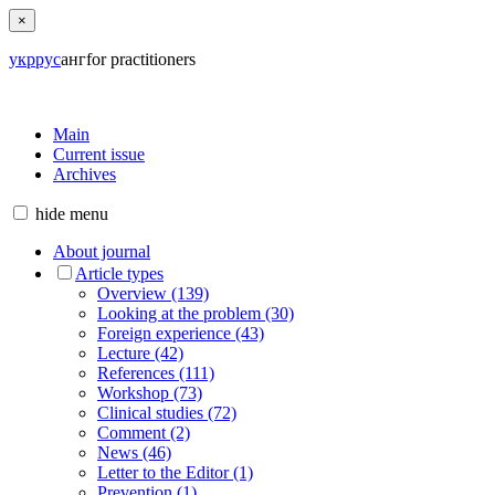
×
укр
рус
анг
for practitioners
Main
Current issue
Archives
hide
menu
About journal
Article types
Overview (139)
Looking at the problem (30)
Foreign experience (43)
Lecture (42)
References (111)
Workshop (73)
Clinical studies (72)
Comment (2)
News (46)
Letter to the Editor (1)
Prevention (1)