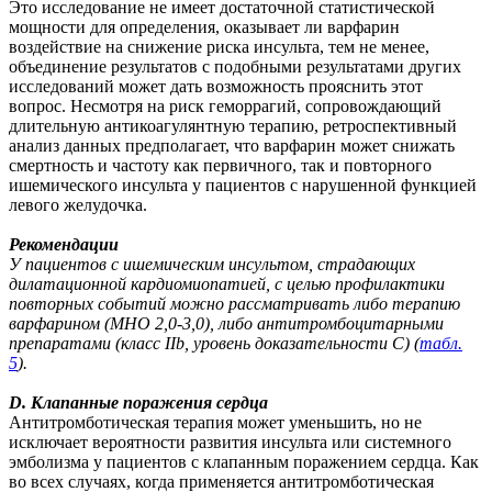
Это исследование не имеет достаточной статистической
мощности для определения, оказывает ли варфарин
воздействие на снижение риска инсульта, тем не менее,
объединение результатов с подобными результатами других
исследований может дать возможность прояснить этот
вопрос. Несмотря на риск геморрагий, сопровождающий
длительную антикоагулянтную терапию, ретроспективный
анализ данных предполагает, что варфарин может снижать
смертность и частоту как первичного, так и повторного
ишемического инсульта у пациентов с нарушенной функцией
левого желудочка.
Рекомендации
У пациентов с ишемическим инсультом, страдающих
дилатационной кардиомиопатией, с целью профилактики
повторных событий можно рассматривать либо терапию
варфарином (МНО 2,0-3,0), либо антитромбоцитарными
препаратами (класс IIb, уровень доказательности C) (
табл.
5
).
D. Клапанные поражения сердца
Антитромботическая терапия может уменьшить, но не
исключает вероятности развития инсульта или системного
эмболизма у пациентов с клапанным поражением сердца. Как
во всех случаях, когда применяется антитромботическая