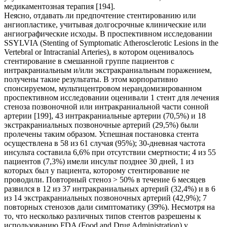
медикаментозная терапия [194].
Неясно, отдавать ли предпочтение стентированию или
ангиопластике, учитывая долгосрочные клинические или
ангиографические исходы. В проспективном исследовании
SSYLVIA (Stenting of Symptomatic Atherosclerotic Lesions in the
Vertebral or Intracranial Arteries), в котором оценивалось
стентирование в смешанной группе пациентов с
интракраниальным и/или экстракраниальным поражением,
получены такие результаты. В этом корпоративно
спонсируемом, мультицентровом нерандомизированном
проспективном исследовании оценивали 1 стент для лечения
стеноза позвоночной или интракраниальной части сонной
артерии [199], 43 интракраниальные артерии (70,5%) и 18
экстракраниальных позвоночные артерий (29,5%) были
пролечены таким образом. Успешная постановка стента
осуществлена в 58 из 61 случая (95%); 30-дневная частота
инсульта составила 6,6% при отсутствии смертности; 4 из 55
пациентов (7,3%) имели инсульт позднее 30 дней, 1 из
которых был у пациента, которому стентирование не
проводили. Повторный стеноз > 50% в течение 6 месяцев
развился в 12 из 37 интракраниальных артерий (32,4%) и в 6
из 14 экстракраниальных позвоночных артерий (42,9%); 7
повторных стенозов дали симптоматику (39%). Несмотря на
то, что несколько различных типов стентов разрешены к
использованию FDA (Food and Drug Administration) у