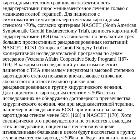
каротидным стенозом сравнивали эффективность
эндартерэктомии плюс медикаментозное лечение только с
медикаментозной терапией. Для пациентов с
симптоматическим атеросклеротическим каротидным
стенозом >70%, согласно критериям NASCET (North American
Symptomatic Carotid Endarterectomy Trial), ценность каротидной
эндартерэктомии (КЭ) была установлена по результатам трех
больших проспективных рандомизированных испытаний:
NASCET, ECST (European Carotid Surgery Trial) и
кооперативной исследовательской программы по делам
ветеранов (Veterans Affairs Cooperative Study Program) [167-
169]. В каждом из исследований у симптоматических
пациентов с ТИА или малым инсультом и высокой степенью
каротидного стеноза показано впечатляющее снижение
абсолютного и относительного рисков для
рандомизированных в группу хирургического лечения.
Для пациентов с каротидным стенозом < 50% в этих
исследованиях не обнаружено достоверного преимущества
хирургического лечения, чем при медикаментозной терапии,
например в исследованиях ECST при ипсилатеральном
каротидном стенозе менее 50% [168] и NASCET [170]. Хотя
специфически это преимущество и не относится к выводам
этих исследований, пациенты с нестенозирующими
изъязвленными бляшками в целом будут включаться в группу
с уровнем стеноза каротид < 50% и не будут извлекать пользы