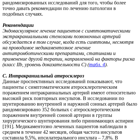
рандомизированных исследований для того, чтобы более
точно давать рекомендации по лечению патологии в
подобных случаях.
Рекомендации
Эндоваскулярное лечение пациентов с симптоматическими
экстракраниальными стенозами позвоночных артерий
обсуждается в том случае, когда есть симптомы, несмотря
на проводимое медикаментозное лечение
антитромботическими препаратами, статинами и
применение другой терапии, направленной на факторы риска
(класс IIb, уровень доказательности C) (
табл. 4
).
C. Интракраниальный атеросклероз
Данные проспективных исследований показывают, что
пациенты с симптоматическим атеросклеротическим
поражением интракраниальных артерий имеют относительно
высокий риск повторных инсультов. В исследовании по
шунтированию внутренней и наружной сонных артерий было
рандомизировано 352 больных с атеросклеротическим
поражением внутренней сонной артерии в группы
хирургического шунтирования либо принимающих аспирин
[191]. Медикаментозно леченных пациентов наблюдали в
среднем в течение 42 месяцев, общая частота инсультов
составила 9,5%, ипсилатерального инсульта – 7,8%. В