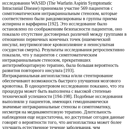
исследовании WASID (The Warfarin Aspirin Symptomatic
Intracranial Disease) принимали участие 569 пациентов с
симптоматическим интракраниальным стенозом, которые
соответственно были рандомизированы в группы приема
аспирина и варфарина [192]. Это исследование было
остановлено по соображениям безопасности пациентов, оно
показало отсутствие достоверных различий между группами в
отношении первичных конечных точек (ишемический
инсульт, внутримозговое кровоизлияние и неинсультная
сосудистая смерть). Результаты исследования ретроспективно
показали, что у пациентов с симптоматическим
интракраниальным стенозом, прекративших
антитромбоцитарную терапию, была большая вероятность
развития повторного инсульта [193].
Интракраниальная ангиопластика и/или стентирование
обеспечивают возможность быстрого улучшения мозгового
кровотока. В одноцентровом исследовании показано, что эта
процедура может быть выполнена с высокой степенью
технической успешности [194-198]. Подобные исследования
выполняли у пациентов, имеющих гемодинамически
значимые интракраниальные стенозы и симптоматику,
несмотря на медикаментозную терапию. Длительность
наблюдения еще недостаточна, но доступные сегодня данные
говорят о вероятности того, что ангиопластика может более
улучшить естественное течение заболевания, чем