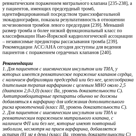
ревматическим поражением митрального клапана [235-238], а
у пациентов, имеющих предсердный тромб,
идентифицированный посредством трансэзофагеальной
эхокардиографии, показала результативность в отношении
исчезновения тромбов левого предсердия [239]. Меньший
размер тромба и более низкий функциональный класс по
классификации Нью-Йоркской кардиологической ассоциации
– независимые предикторы рассасывания тромба [239].
Рекомендации ACC/AHA сегодня доступны для ведения
пациентов с поражением сердечных клапанов [240].
Рекомендации
1. Для пациентов с ишемическим инсультом или ТИА, у
которых имеется ревматическое поражение клапанов сердца,
с наличием фибрилляции предсердий или без нее, целесообразна
длительная терапия варфарином с целевым МНО около 2,5
(диапазон 2,0-3,0) (класс IIa, уровень доказательности C).
Антитромбоцитарные препараты обычно не должны
добавляться к варфарину для избежания дополнительного
риска кровотечений (класс III, уровень доказательности C).
2. Для пациентов с ишемическим инсультом или ТИА и
ревматическим поражением митрального клапана, с
наличием ФП или без нее, которые имеют повторный
эмболизм, несмотря на прием варфарина, добавляется
аспирин (81 мг в день) (класс IIa, уровень доказательности C)