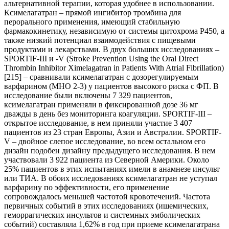
альтернативной терапии, которая удобнее в использовании.
Ксимелагатран – прямой ингибитор тромбина для
перорального применения, имеющий стабильную
фармакокинетику, независимую от системы цитохрома P450, а
также низкий потенциал взаимодействия с пищевыми
продуктами и лекарствами. В двух больших исследованиях –
SPORTIF-III и -V (Stroke Prevention Using the Oral Direct
Thrombin Inhibitor Ximelagatran in Patients With Atrial Fibrillation)
[215] – сравнивали ксимелагатран с дозорегулируемым
варфарином (МНО 2-3) у пациентов высокого риска с ФП. В
исследование были включены 7 329 пациентов,
ксимелагатран применяли в фиксированной дозе 36 мг
дважды в день без мониторинга коагуляции. SPORTIF-III –
открытое исследование, в нем приняли участие 3 407
пациентов из 23 стран Европы, Азии и Австралии. SPORTIF-
V – двойное слепое исследование, во всем остальном его
дизайн подобен дизайну предыдущего исследования. В нем
участвовали 3 922 пациента из Северной Америки. Около
25% пациентов в этих испытаниях имели в анамнезе инсульт
или ТИА. В обоих исследованиях ксимелагатран не уступал
варфарину по эффективности, его применение
сопровождалось меньшей частотой кровотечений. Частота
первичных событий в этих исследованиях (ишемических,
геморрагических инсультов и системных эмболических
событий) составляла 1,62% в год при приеме ксимелагатрана