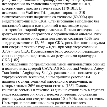
исследований по сравнению эндартерэктомии и CКА,
которых еще существует очень мало [179-181]. В
исследовании Wallstent Trial рандомизированы 219
симптоматических пациентов со стенозом (60-90%) для
эндартерэктомии или CКА. Стентирование выполнено без
дистальной защиты или принятой в настоящее время
антитромбоцитарной профилактики. Дизайн исследования
допускал участие операторов с ограниченным опытом. Риск
периоперативного инсульта или смерти составил 4,5% при
эндартерэктомии и 12,1% – при СКА, риск большого инсульта
или смерти в течение года – 0,9% при эндартерэктомии и
3,7% – при CКA. Исследование было досрочно прекращено в
связи с неудовлетворительными результатами процедуры
СКА [182].
В исследовании по транслюминальной ангиопластике сонных
и позвоночных артерий CAVATAS (Carotid and Vertebral Artery
Transluminal Angioplasty Study) сравнивали ангиопластику с
хирургическим лечением, в нем приняли участие 504
пациента с симптоматикой каротидного поражения, из
которых только 26% получили стенты [183]. Главные
конечные события в течение 30 дней не отличались в группах
эндоваскулярного и хирургического лечения, 30-дневный
риск инсульта или смерти составил 10 и 9,9% соответственно.
Несмотря на повышенный риск развития тяжелого