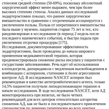
стенозом средней степени (50-69%), поскольку абсолютный
хирургический эффект менее выражен, чем при более
высоких степенях стеноза. Анализ данных исследований
эндартерэктомии показал, что раннее хирургическое
вмешательство в сравнении с отсроченным ассоциируется с
увеличением пользы. Польза от оперативного вмешательства
была выше у мужчин, пациентов старше 75 лет и тех, кто
рандомизирован в исследование (в период 2 недель после
последнего ишемического события), и быстро падала при
увеличении отсрочки процедуры [175].
Исследования, документировавшие эффективность
эндартерэктомии, были проведены до начала широкого
применения медикаментозной терапии, которая
продемонстрировала снижение риска инсульта у пациентов с
сосудистыми заболеваниями. Речь идет об использовании
клопидогреля, дипиридамола с медленным высвобождением в
комбинации с аспирином, статинами и более агрессивном
контроле АД. В исследовании NASCET aспирин был
рекомендован в качестве антитромботического агента, только
14,5% пациентов получали липидоснижающую терапию в
начале исследования. В ходе исследования NASCET, хотя АД
мониторировалось при визитах, не было четких
рекомендаций для всех центров относительно алгоритма
снижения АД, как не было и последовательного привлечения
специалистов по лечению гипертензии во всех центрах.