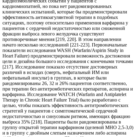
кардиоэмболических событий у пациентов с
кардиомиопатией, но пока нет рандомизированных
клинических испытаний, которые бы продемонстрировали
эффективность антикоагулянтной терапии в подобных
ситуациях, поэтому относительно применения варфарина у
пациентов с сердечной недостаточностью или сниженной
фракции выброса левого желудочка существуют
противоречивые мнения [219, 220]. В этом направлении
начато несколько исследований [221-223]. Первоначальные
показатели исследования WASH (Warfarin/Aspirin Study in
Heart Failure) продемонстрировали возможность достижения
цели и дизайна большого исследования с конечными точками
[217]. Исследование показало отсутствие достоверных
различий в исходах (смерть, нефатальный ИМ или
нефатальный инсульт) в группах, в которые были
рандомизированы 26, 32 и 26% пациентов соответственно,
при терапии без антитромботических препаратов, аспирина и
варфарина. Исследование WATCH (Warfarin and Antiplatelet
Therapy in Chronic Heart Failure Trial) было разработано с
целью, чтобы показать эффективность антитромботических
стратегий у пациентов с симптоматической сердечной
недостаточностью и синусовым ритмом, имеющих фракцию
выброса 35% [218]. Пациенты были рандомизированы в
группу открытой терапии варфарином (целевой МНО 2,5-3,0)
и в группу с двойным слепым назначением либо аспирина