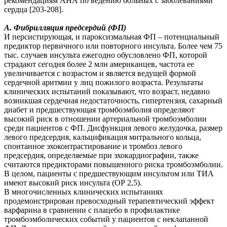
рекомендациям АНА по ведению больных с заболеваниями
сердца [203-208].
A. Фибрилляция предсердий (ФП)
И персистирующая, и пароксизмальная ФП – потенциальный
предиктор первичного или повторного инсульта. Более чем 75
тыс. случаев инсульта ежегодно обусловлено ФП, которой
страдают сегодня более 2 млн американцев, частота ее
увеличивается с возрастом и является ведущей формой
сердечной аритмии у лиц пожилого возраста. Результаты
клинических испытаний показывают, что возраст, недавно
возникшая сердечная недостаточность, гипертензия, сахарный
диабет и предшествующая тромбоэмболия определяют
высокий риск в отношении артериальной тромбоэмболии
среди пациентов с ФП. Дисфункция левого желудочка, размер
левого предсердия, кальцификация митрального кольца,
спонтанное эхоконтрастирование и тромбоз левого
предсердия, определяемые при эхокардиографии, также
считаются предикторами повышенного риска тромбоэмболии.
В целом, пациенты с предшествующим инсультом или ТИА
имеют высокий риск инсульта (ОР 2,5).
В многочисленных клинических испытаниях
продемонстрирован превосходный терапевтический эффект
варфарина в сравнении с плацебо в профилактике
тромбоэмболических событий у пациентов с неклапанной