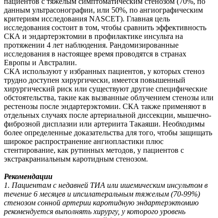
пациентов с тяжелым симптоматическим стенозом (70%, по
данным ультрасонографии, или 50%, по ангиографическим
критериям исследования NASCET). Главная цель
исследования состоит в том, чтобы сравнить эффективность
СКА и эндартерэктомии в профилактике инсульта на
протяжении 4 лет наблюдения. Рандомизированные
исследования в настоящее время проводятся в странах
Европы и Австралии.
СКА используют у избранных пациентов, у которых стеноз
трудно доступен хирургически, имеется повышенный
хирургический риск или существуют другие специфические
обстоятельства, такие как вызванные облучением стенозы или
рестенозы после эндартерэктомии. CКА также применяют в
отдельных случаях после артериальной диссекции, мышечно-
фиброзной дисплазии или артериита Такаяши. Необходимы
более определенные доказательства для того, чтобы защищать
широкое распространение ангиопластики плюс
стентирование, как рутинных методов, у пациентов с
экстракраниальным каротидным стенозом.
Рекомендации
1. Пациентам с недавней ТИА или ишемическим инсультом в
течение 6 месяцев и ипсилатеральным тяжелым (70-99%)
стенозом сонной артерии каротидную эндартерэктомию
рекомендуется выполнять хирургу, у которого уровень