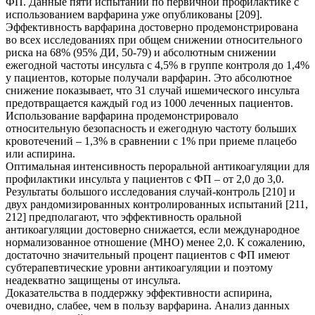
ФП. Данные пяти испытаний по первичной профилактике с
использованием варфарина уже опубликованы [209].
Эффективность варфарина достоверно продемонстрирована
во всех исследованиях при общем снижении относительного
риска на 68% (95% ДИ, 50-79) и абсолютным снижении
ежегодной частоты инсульта с 4,5% в группе контроля до 1,4%
у пациентов, которые получали варфарин. Это абсолютное
снижение показывает, что 31 случай ишемического инсульта
предотвращается каждый год из 1000 леченных пациентов.
Использование варфарина продемонстрировало
относительную безопасность и ежегодную частоту больших
кровотечений – 1,3% в сравнении с 1% при приеме плацебо
или аспирина.
Оптимальная интенсивность пероральной антикоагуляции для
профилактики инсульта у пациентов с ФП – от 2,0 до 3,0.
Результаты большого исследования случай-контроль [210] и
двух рандомизированных контролированных испытаний [211,
212] предполагают, что эффективность оральной
антикоагуляции достоверно снижается, если международное
нормализованное отношение (МНО) менее 2,0. К сожалению,
достаточно значительный процент пациентов с ФП имеют
субтерапевтические уровни антикоагуляции и поэтому
неадекватно защищены от инсульта.
Доказательства в поддержку эффективности аспирина,
очевидно, слабее, чем в пользу варфарина. Анализ данных