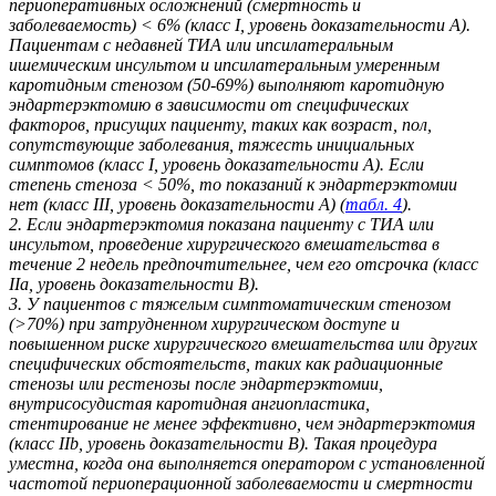
периоперативных осложнений (смертность и
заболеваемость) < 6% (класс I, уровень доказательности A).
Пациентам с недавней ТИА или ипсилатеральным
ишемическим инсультом и ипсилатеральным умеренным
каротидным стенозом (50-69%) выполняют каротидную
эндартерэктомию в зависимости от специфических
факторов, присущих пациенту, таких как возраст, пол,
сопутствующие заболевания, тяжесть инициальных
симптомов (класс I, уровень доказательности A). Если
степень стеноза < 50%, то показаний к эндартерэктомии
нет (класс III, уровень доказательности A) (
табл. 4
).
2. Если эндартерэктомия показана пациенту с ТИА или
инсультом, проведение хирургического вмешательства в
течение 2 недель предпочтительнее, чем его отсрочка (класс
IIa, уровень доказательности B).
3. У пациентов с тяжелым симптоматическим стенозом
(>70%) при затрудненном хирургическом доступе и
повышенном риске хирургического вмешательства или других
специфических обстоятельств, таких как радиационные
стенозы или рестенозы после эндартерэктомии,
внутрисосудистая каротидная ангиопластика,
стентирование не менее эффективно, чем эндартерэктомия
(класс IIb, уровень доказательности B). Такая процедура
уместна, когда она выполняется оператором с установленной
частотой периоперационной заболеваемости и смертности