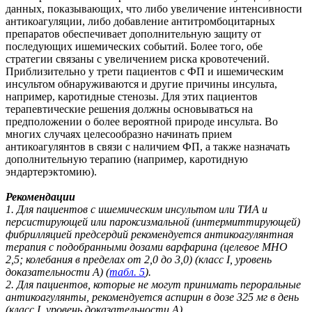
данных, показывающих, что либо увеличение интенсивности
антикоагуляции, либо добавление антитромбоцитарных
препаратов обеспечивает дополнительную защиту от
последующих ишемических событий. Более того, обе
стратегии связаны с увеличением риска кровотечений.
Приблизительно у трети пациентов с ФП и ишемическим
инсультом обнаруживаются и другие причины инсульта,
например, каротидные стенозы. Для этих пациентов
терапевтические решения должны основываться на
предположении о более вероятной природе инсульта. Во
многих случаях целесообразно начинать прием
антикоагулянтов в связи с наличием ФП, а также назначать
дополнительную терапию (например, каротидную
эндартерэктомию).
Рекомендации
1. Для пациентов с ишемическим инсультом или ТИА и
персистирующей или пароксизмальной (интермиттирующей)
фибрилляцией предсердий рекомендуется антикоагулянтная
терапия с подобранными дозами варфарина (целевое МНО
2,5; колебания в пределах от 2,0 дo 3,0) (класс I, уровень
доказательности A) (
табл. 5
).
2. Для пациентов, которые не могут принимать пероральные
антикоагулянты, рекомендуется аспирин в дозе 325 мг в день
(класс I, уровень доказательности A).