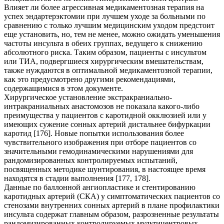
Влияет ли более агрессивная медикаментозная терапия на
успех эндартерэктомии при лучшем уходе за больными по
сравнению с только лучшим медицинским уходом предстоит
еще установить, но, тем не менее, можно ожидать уменьшения
частоты инсульта в обеих группах, ведущего к снижению
абсолютного риска. Таким образом, пациенты с инсультом
или ТИА, подвергшиеся хирургическим вмешательствам,
также нуждаются в оптимальной медикаментозной терапии,
как это предусмотрено другими рекомендациями,
содержащимися в этом документе.
Хирургическое установление экстракраниально-
интракраниальных анастомозов не показала какого-либо
преимущества у пациентов с каротидной окклюзией или у
имеющих сужение сонных артерий дистальнее бифуркации
каротид [176]. Новые попытки использования более
чувствительного изображения при отборе пациентов со
значительными гемодинамическими нарушениями для
рандомизированных контролируемых испытаний,
посвященных методике шунтирования, в настоящее время
находятся в стадии выполнения [177, 178].
Данные по баллонной ангиопластике и стентированию
каротидных артерий (СКА) у симптоматических пациентов со
стенозами внутренних сонных артерий в плане профилактики
инсульта содержат главным образом, разрозненные результаты
рандомизированных контролируемых мультицентровых