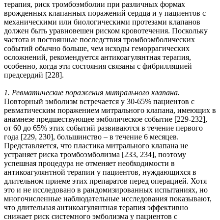
терапия, риск тромбоэмболии при различных формах
врожденных клапанных поражений сердца и у пациентов с
механическими или биологическими протезами клапанов
должен быть уравновешен риском кровотечения. Поскольку
частота и постоянные последствия тромбоэмболических
событий обычно больше, чем исходы геморрагических
осложнений, рекомендуется антикоагулянтная терапия,
особенно, когда эти состояния связаны с фибрилляцией
предсердий [228].
1. Ревматические поражения митрального клапана.
Повторный эмболизм встречается у 30-65% пациентов с
ревматическим поражением митрального клапана, имеющих в
анамнезе предшествующее эмболическое событие [229-232],
от 60 до 65% этих событий развиваются в течение первого
года [229, 230], большинство – в течение 6 месяцев.
Представляется, что пластика митрального клапана не
устраняет риска тромбоэмболизма [233, 234], поэтому
успешная процедура не отменяет необходимости в
антикоагулянтной терапии у пациентов, нуждающихся в
длительном приеме этих препаратов перед операцией. Хотя
это и не исследовано в рандомизированных испытаниях, но
многочисленные наблюдательные исследования показывают,
что длительная антикоагулянтная терапия эффективно
снижает риск системного эмболизма у пациентов с