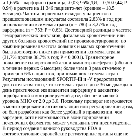
и 1,65% – варфарина (разница, -0,03; 95% ДИ, – 0,50-0,44; P =
0,94) в расчете на 11 346 пациенто-лет (среднее – 18,5
месяцев). Частота первичных исходов у пациентов с
предшествовавшим инсультом составила 2,83% в год при
использовании ксимелагатрана (n = 786) и 3,27% в год –
варфарина (n = 753; P = 0,63). Достоверной разницы в частоте
геморрагических инсультов, фатальных кровотечений или
других больших кровотечений не продемонстрировано, но
комбинированная частота больших и малых кровотечений
была достоверно ниже при применении ксимелагатрана
(31,7% против 38,7% в год; P < 0,0001). Транзиторное
повышение сывороточной аланинаминотрансферазы (обычно
в течение первых 6 месяцев) более чем в 3 раза отмечено у
примерно 6% пациентов, принимавших ксимелагатран.
Результаты исследований SPORTIF-III и -V предоставили
доказательства того, что ксимелагатран в дозе 36 мг дважды в
день практически эквивалентен варфарину в адекватно
подобранной и контролируемой дозе, обеспечивающей
уровень МНО от 2,0 до 3,0. Поскольку препарат не нуждается
в мониторировании антикоагуляции или регулировании дозы,
он был разработан как более удобный в применении, чем
варфарин, хотя необходимость в мониторировании
печеночных ферментов может уменьшить эти преимущества.
В период создания данного руководства FDA и
соответствующие европейские регуляторные органы еще не