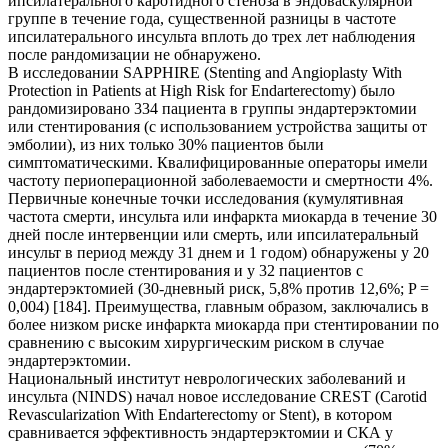
ипсилатерального каротидного стеноза в эндоваскулярной
группе в течение года, существенной разницы в частоте
ипсилатерального инсульта вплоть до трех лет наблюдения
после рандомизации не обнаружено.
В исследовании SAPPHIRE (Stenting and Angioplasty With
Protection in Patients at High Risk for Endarterectomy) было
рандомизировано 334 пациента в группы эндартерэктомии
или стентирования (с использованием устройства защиты от
эмболии), из них только 30% пациентов были
симптоматическими. Квалифицированные операторы имели
частоту периоперационной заболеваемости и смертности 4%.
Первичные конечные точки исследования (кумулятивная
частота смерти, инсульта или инфаркта миокарда в течение 30
дней после интервенции или смерть, или ипсилатеральный
инсульт в период между 31 днем и 1 годом) обнаружены у 20
пациентов после стентирования и у 32 пациентов с
эндартерэктомией (30-дневный риск, 5,8% против 12,6%; P =
0,004) [184]. Преимущества, главным образом, заключались в
более низком риске инфаркта миокарда при стентировании по
сравнению с высоким хирургическим риском в случае
эндартерэктомии.
Национальный институт неврологических заболеваний и
инсульта (NINDS) начал новое исследование CREST (Carotid
Revascularization With Endarterectomy or Stent), в котором
сравнивается эффективность эндартерэктомии и СКА у