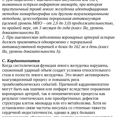
вызванным острым инфарктом миокарда, при котором
пристеночный тромб левого желудочка идентифицирован
методом эхокардиографии или другими визуализационными
методами, целесообразна пероральная антикоагуляция
(целевой уровень МНО – oт 2,0 дo 3,0) продолжительностью,
по крайней мере, от 3 месяцев до года (класс IIa, уровень
доказательности B).
2. При ишемическом заболевании коронарных артерий аспирин
должен применяться одновременно с пероральной
антикоагулянтной терапией в дозах до 162 мг в день (класс
IIa, уровень доказательности A).
С. Кардиомиопатия
Когда систолическая функция левого желудочка нарушена,
сниженный ударный объем создает условия относительного
стаза в полости левого желудочка. Это может активировать
коагуляционный процесс и повышать риск
тромбоэмболических событий. Причиной кардиомиопатии
могут быть как ишемия или инфаркт вследствие поражения
коронарных артерий, так и неишемические процессы как
результат генетических или приобретенных дефектов
структуры клеток миокарда или его метаболизма. Хотя не
установлено связи частоты инсульта со степенью тяжести
сердечной недостаточности, однако в двух больших