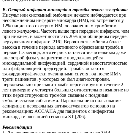
B. Острый инфаркт миокарда и тромбы левого желудочка
Инсульт или системный эмболизм нечасто наблюдаются при
неосложненном инфаркте миокарда (ИМ), но встречается у
12% пациентов с острым ИМ, осложненным тромбозом
левого желудочка. Частота выше при переднем инфаркте, чем
при нижнем, и может достигать 20% при обширном передне-
верхушечном инфаркте [216]. Вероятность эмболии более
высока в течение периода активного образования тромба в
первые 1-3 месяца, хотя ее риск остается значительным даже
вне острой фазы у пациентов с продолжающейся
миокардиальной дисфункцией, сердечной недостаточностью
или фибрилляцией предсердий. Тромбы остаются
эхокардиографически очевидными спустя год после ИМ у
трети пациентов, у которых он был диагностирован,
первоначально признаки тромба персистируют в течение 2
лет примерно у четверти больных; относительно немногие из
этих персистирующих тромбов связаны с поздними
эмболическими событиями. Параллельное использование
аспирина и пероральных антикоагулянтов основано на
рекомендациях ACC/AHA для пациентов с инфарктом
миокарда и элевацией сегмента ST [206].
Рекомендации
1. Для пациентов с ишемическим инсультом или ТИА,