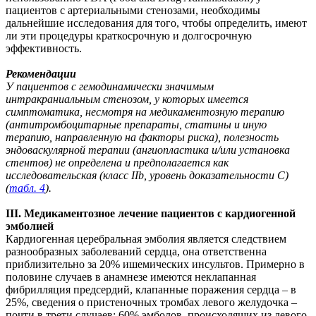
пациентов с артериальными стенозами, необходимы
дальнейшие исследования для того, чтобы определить, имеют
ли эти процедуры краткосрочную и долгосрочную
эффективность.
Рекомендации
У пациентов с гемодинамически значимым
интракраниальным стенозом, у которых имеется
симптоматика, несмотря на медикаментозную терапию
(антитромбоцитарные препараты, статины и иную
терапию, направленную на факторы риска), полезность
эндоваскулярной терапии (ангиопластика и/или установка
стентов) не определена и предполагается как
исследовательская (класс IIb, уровень доказательности C)
(
табл. 4
).
III. Медикаментозное лечение пациентов с кардиогенной
эмболией
Кардиогенная церебральная эмболия является следствием
разнообразных заболеваний сердца, она ответственна
приблизительно за 20% ишемических инсультов. Примерно в
половине случаев в анамнезе имеются неклапанная
фибрилляция предсердий, клапанные поражения сердца – в
25%, сведения о пристеночных тромбах левого желудочка –
почти в трети случаев; 60% эмболов, происходящих из левого