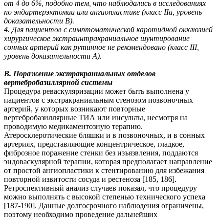
от 4 до 6%, подобно тем, что наблюдались в исследованиях
по эндартерэктомии или ангиопластике (класс IIa, уровень
доказательности B).
4. Для пациентов с симптоматической каротидной окклюзией
хирургическое экстраинтракраниальное шунтирование
сонных артерий как рутинное не рекомендовано (класс III,
уровень доказательности A).
B. Поражение экстракраниальных отделов
вертебробазиллярной системы
Процедура реваскуляризации может быть выполнена у
пациентов с экстракраниальным стенозом позвоночных
артерий, у которых возникают повторные
вертебробазиллярные ТИА или инсульты, несмотря на
проводимую медикаментозную терапию.
Атеросклеротические бляшки и в позвоночных, и в сонных
артериях, представляющие концентрическое, гладкое,
фиброзное поражение стенки без изъязвления, поддаются
эндоваскулярной терапии, которая предполагает направление
от простой ангиопластики к стентированию для избежания
повторной извитости сосуда и рестеноза [185, 186].
Ретроспективный анализ случаев показал, что процедуру
можно выполнять с высокой степенью технического успеха
[187-190]. Данные долгосрочного наблюдения ограничены,
поэтому необходимо проведение дальнейших