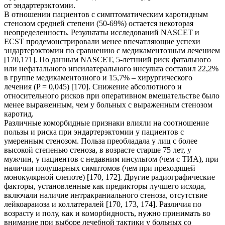
от эндартерэктомии.
В отношении пациентов с симптоматическим каротидным
стенозом средней степени (50-69%) остается некоторая
неопределенность. Результаты исследований NASCET и
ECST продемонстрировали менее впечатляющие успехи
эндартерэктомии по сравнению с медикаментозным лечением
[170,171]. По данным NASCET, 5-летниий риск фатального
или нефатального ипсилатерального инсульта составил 22,2%
в группе медикаментозного и 15,7% – хирургического
лечения (P = 0,045) [170]. Снижение абсолютного и
относительного рисков при оперативном вмешательстве было
менее выраженным, чем у больных с выраженным стенозом
каротид.
Различные коморбидные признаки влияли на соотношение
пользы и риска при эндартерэктомии у пациентов с
умеренным стенозом. Польза преобладала у лиц с более
высокой степенью стеноза, в возрасте старше 75 лет, у
мужчин, у пациентов с недавним инсультом (чем с ТИА), при
наличии полушарных симптомов (чем при преходящей
монокулярной слепоте) [170, 172]. Другие радиографические
факторы, установленные как предикторы лучшего исхода,
включали наличие интракраниального стеноза, отсутствие
лейкоараиоза и коллатералей [170, 173, 174]. Различия по
возрасту и полу, как и коморбидность, нужно принимать во
внимание при выборе лечебной тактики у больных со