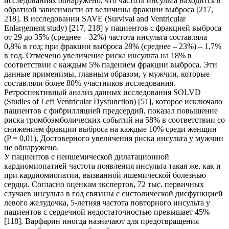
исследованиях обнаружено, что частота инсульта находится в
обратной зависимости от величины фракции выброса [217,
218]. В исследовании SAVE (Survival and Ventricular
Enlargement study) [217, 218] у пациентов с фракцией выброса
от 29 дo 35% (среднее – 32%) частота инсульта составляла
0,8% в год; при фракции выброса 28% (среднее – 23%) – 1,7%
в год. Отмечено увеличение риска инсульта на 18% в
соответствии с каждым 5% падением фракции выброса. Эти
данные применимы, главным образом, у мужчин, которые
составляли более 80% участников исследования.
Ретроспективный анализ данных исследования SOLVD
(Studies of Left Ventricular Dysfunction) [51], которое исключало
пациентов с фибрилляцией предсердий, показал повышение
риска тромбоэмболических событий на 58% в соответствии со
снижением фракции выброса на каждые 10% среди женщин
(P = 0,01). Достоверного увеличения риска инсульта у мужчин
не обнаружено.
У пациентов с неишемической дилатационной
кардиомиопатией частота появления инсульта такая же, как и
при кардиомиопатии, вызванной ишемической болезнью
сердца. Согласно оценкам экспертов, 72 тыс. первичных
случаев инсульта в год связаны с систолической дисфункцией
левого желудочка, 5-летняя частота повторного инсульта у
пациентов с сердечной недостаточностью превышает 45%
[118]. Варфарин иногда назначают для предотвращения