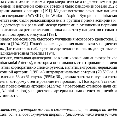
ты с симптоматическим атеросклеротическим поражением интра
ренней и наружной сонных артерий было рандомизировано 352 
принимающих аспирин [191]. Медикаментозно леченных пациенто
 исследовании WASID (The Warfarin Aspirin Symptomatic Intracran
етственно были рандомизированы в группы приема аспирина и в
вие достоверных различий между группами в отношении первичн
ы исследования ретроспективно показали, что у пациентов с си
тия повторного инсульта [193].
ивают возможность быстрого улучшения мозгового кровотока. В
шности [194-198]. Подобные исследования выполняли у пациен
. Длительность наблюдения еще недостаточна, но доступные сег
медикаментозная терапия [194].
ластике, учитывая долгосрочные клинические или ангиографич
l or Intracranial Arteries), в котором оценивалось стентирование 
В этом корпоративно спонсируемом, мультицентровом нерандом
сонной артерии [199], 43 интракраниальные артерии (70,5%) и 
лена в 58 из 61 случая (95%); 30-дневная частота инсульта сост
иента, которому стентирование не проводили. Повторный стеноз >
ных позвоночных артерий (42,9%); 7 повторных стенозов дали си
Administration) у пациентов с артериальными стенозами, необх
ктивность.
 стенозом, у которых имеется симптоматика, несмотря на ме
лезность эндоваскулярной терапии (ангиопластика и/или устано