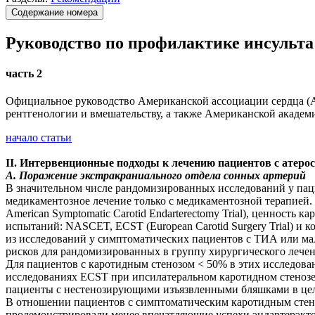
Содержание номера
Руководство по профилактике инсульта
часть 2
Официальное руководство Американской ассоциации сердца (A
рентгенологии и вмешательству, а также Американской акаде
начало статьи
II. Интервенционные подходы к лечению пациентов с атер
A. Поражение экстракраниального отдела сонных артерий
В значительном числе рандомизированных исследований у па
медикаментозное лечение только с медикаментозной терапией
American Symptomatic Carotid Endarterectomy Trial), ценност
испытаний: NASCET, ECST (European Carotid Surgery Trial) и ко
из исследований у симптоматических пациентов с ТИА или ма
рисков для рандомизированных в группу хирургического лече
Для пациентов с каротидным стенозом < 50% в этих исследова
исследованиях ECST при ипсилатеральном каротидном стенозе 
пациенты с нестенозирующими изъязвленными бляшками в целом
В отношении пациентов с симптоматическим каротидным стено
продемонстрировали менее впечатляющие успехи эндартерэкто