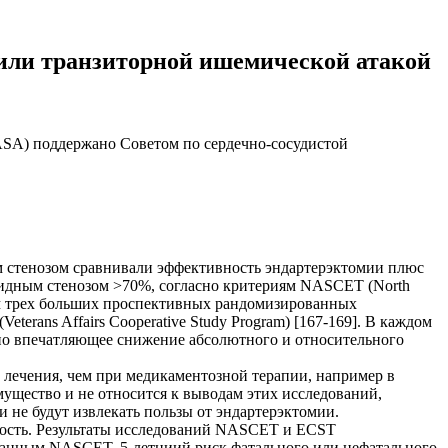
 или транзиторной ишемической атакой
ASA) поддержано Советом по сердечно-сосудистой
 стенозом сравнивали эффективность эндартерэктомии плюс
тидным стенозом >70%, согласно критериям NASCET (North
атам трех больших проспективных рандомизированных
terans Affairs Cooperative Study Program) [167-169]. В каждом
но впечатляющее снижение абсолютного и относительного
 лечения, чем при медикаментозной терапии, например в
ущество и не относится к выводам этих исследований,
 не будут извлекать пользы от эндартерэктомии.
ность. Результаты исследований NASCET и ECST
данным NASCET, 5-летниий риск фатального или нефатального