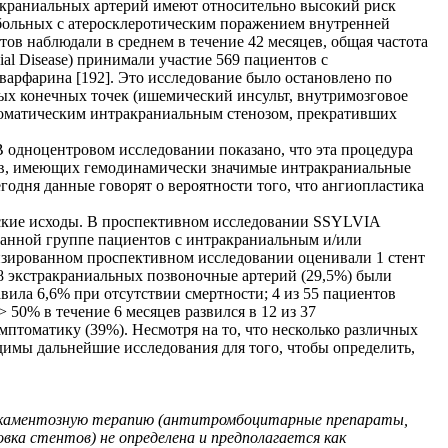
краниальных артерий имеют относительно высокий риск
больных с атеросклеротическим поражением внутренней
в наблюдали в среднем в течение 42 месяцев, общая частота
ial Disease) принимали участие 569 пациентов с
арфарина [192]. Это исследование было остановлено по
ых конечных точек (ишемический инсульт, внутримозговое
мптоматическим интракраниальным стенозом, прекративших
 одноцентровом исследовании показано, что эта процедура
тов, имеющих гемодинамически значимые интракраниальные
одня данные говорят о вероятности того, что ангиопластика
еские исходы. В проспективном исследовании SSYLVIA
в смешанной группе пациентов с интракраниальным и/или
изированном проспективном исследовании оценивали 1 стент
18 экстракраниальных позвоночные артерий (29,5%) были
авила 6,6% при отсутствии смертности; 4 из 55 пациентов
 50% в течение 6 месяцев развился в 12 из 37
мптоматику (39%). Несмотря на то, что несколько различных
одимы дальнейшие исследования для того, чтобы определить,
дикаментозную терапию (антитромбоцитарные препараты,
вка стентов) не определена и предполагается как