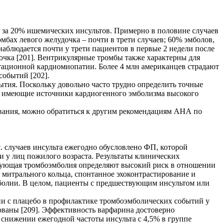
о за 20% ишемических инсультов. Примерно в половине случаев
бах левого желудочка – почти в трети случаев; 60% эмболов,
аблюдается почти у трети пациентов в первые 2 недели после
чка [201]. Вентрикулярные тромбы также характерны для
тационной кардиомиопатии. Более 4 млн американцев страдают
 событий [202].
тия. Поскольку довольно часто трудно определить точные
и имеющие источники кардиогенного эмболизма высокого
вания, можно обратиться к другим рекомендациям АНА по
. случаев инсульта ежегодно обусловлено ФП, которой
ии у лиц пожилого возраста. Результаты клинических
ствующая тромбоэмболия определяют высокий риск в отношении
 митрального кольца, спонтанное эхоконтрастирование и
болии. В целом, пациенты с предшествующим инсультом или
и с плацебо в профилактике тромбоэмболических событий у
ваны [209]. Эффективность варфарина достоверно
снижении ежегодной частоты инсульта с 4,5% в группе