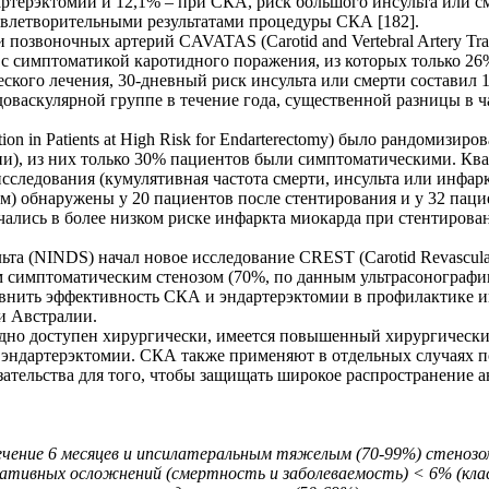
ртерэктомии и 12,1% – при СКА, риск большого инсульта или см
овлетворительными результатами процедуры СКА [182].
озвоночных артерий CAVATAS (Carotid and Vertebral Artery Tran
 с симптоматикой каротидного поражения, из которых только 26
еского лечения, 30-дневный риск инсульта или смерти составил
оваскулярной группе в течение года, существенной разницы в ча
tion in Patients at High Risk for Endarterectomy) было рандомизи
лии), из них только 30% пациентов были симптоматическими. 
следования (кумулятивная частота смерти, инсульта или инфарк
м) обнаружены у 20 пациентов после стентирования и у 32 паци
лючались в более низком риске инфаркта миокарда при стентиро
 (NINDS) начал новое исследование CREST (Carotid Revasculariza
 симптоматическим стенозом (70%, по данным ультрасонографи
равнить эффективность СКА и эндартерэктомии в профилактике 
 и Австралии.
удно доступен хирургически, имеется повышенный хирургически
е эндартерэктомии. CКА также применяют в отдельных случаях 
ательства для того, чтобы защищать широкое распространение а
течение 6 месяцев и ипсилатеральным тяжелым (70-99%) стено
ративных осложнений (смертность и заболеваемость) < 6% (клас