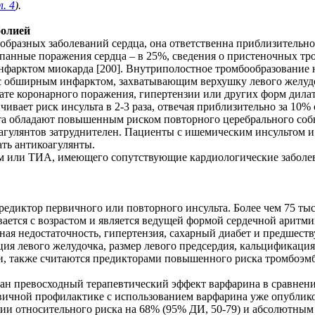
. 4
).
болией
ообразных заболеваний сердца, она ответственна приблизительн
анные поражения сердца – в 25%, сведения о пристеночных тром
нфарктом миокарда [200]. Внутриполостное тромбообразование н
 с обширным инфарктом, захватывающим верхушку левого желудо
тате коронарного поражения, гипертензии или других форм дила
ивает риск инсульта в 2-3 раза, отвечая приблизительно за 10%
та обладают повышенным риском повторного церебрального собы
агулянтов затруднителен. Пациенты с ишемическим инсультом 
ать антикоагулянты.
м или ТИА, имеющего сопутствующие кардиологические заболе
диктор первичного или повторного инсульта. Более чем 75 тыс
ивается с возрастом и является ведущей формой сердечной аритм
чная недостаточность, гипертензия, сахарный диабет и предше
я левого желудочка, размер левого предсердия, кальцификация
ии, также считаются предикторами повышенного риска тромбоэм
н превосходный терапевтический эффект варфарина в сравнени
ичной профилактике с использованием варфарина уже опублико
и относительного риска на 68% (95% ДИ, 50-79) и абсолютным 