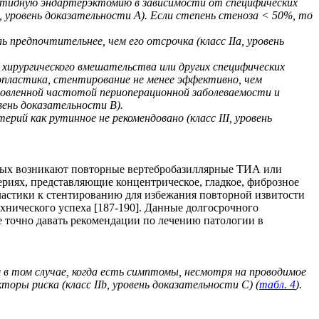
отидную эндартерэктомию в зависимости от специфических
 уровень доказательности A). Если степень стеноза < 50%, то
 предпочтительнее, чем его отсрочка (класс IIa, уровень
хирургического вмешательства или других специфических
опластика, стентирование не менее эффективно, чем
ановленной частотой периоперационной заболеваемости и
вень доказательности B).
ий как рутинное не рекомендовано (класс III, уровень
орых возникают повторные вертебробазиллярные ТИА или
риях, представляющие концентрическое, гладкое, фиброзное
пластики к стентированию для избежания повторной извитости
ехнического успеха [187-190]. Данные долгосрочного
 точно давать рекомендации по лечению патологии в
в том случае, когда есть симптомы, несмотря на проводимое
ры риска (класс IIb, уровень доказательности C) (
табл. 4
).