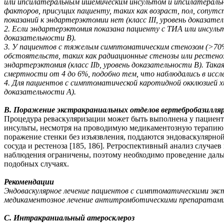
или ипсилатеральным ишемическим инсультом и ипсилатерал
факторов, присущих пациенту, таких как возраст, пол, сопутс
показаний к эндартерэктомии нет (класс III, уровень доказател
2. Если эндартерэктомия показана пациенту с ТИА или инсульто
доказательности B).
3. У пациентов с тяжелым симптоматическим стенозом (>70%)
обстоятельств, таких как радиационные стенозы или рестено
эндартерэктомия (класс IIb, уровень доказательности B). Так
смертности от 4 до 6%, подобно тем, что наблюдались в иссле
4. Для пациентов с симптоматической каротидной окклюзией хи
доказательности A).
B. Поражение экстракраниальных отделов вертебробазилля
Процедура реваскуляризации может быть выполнена у пациент
инсульты, несмотря на проводимую медикаментозную терапию. 
поражение стенки без изъязвления, поддаются эндоваскулярно
сосуда и рестеноза [185, 186]. Ретроспективный анализ случае
наблюдения ограничены, поэтому необходимо проведение даль
подобных случаях.
Рекомендации
Эндоваскулярное лечение пациентов с симптоматическими экс
медикаментозное лечение антитромботическими препаратами, с
C. Интракраниальный атеросклероз