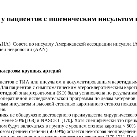
 у пациентов с ишемическим инсультом
HA), Совета по инсульту Американской ассоциации инсульта (
мией неврологии (AAN)
осклерозом крупных артерий
циентов с ТИА или инсультом и документированным каротидным
. Для пациентов с симптоматическим атеросклеротическим каро
ь каротидной эндартерэктомии (КЭ) была установлена по результ
оперативной исследовательской программы по делам ветеранов (Ve
лым инсультом и высокой степенью каротидного стеноза показа
ния.
ниях не обнаружено достоверного преимущества хирургического
менее 50% [168] и NASCET [170]. Хотя специфически это преим
 будут включаться в группу с уровнем стеноза каротид < 50% и
зом средней степени (50-69%) остается некоторая неопределен
мии по сравнению с медикаментозным лечением [170,171]. По 