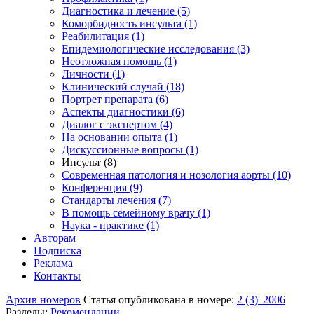
Диагностика и лечение (5)
Коморбидность инсульта (1)
Реабилитация (1)
Епидемиологические исследования (3)
Неотложная помощь (1)
Личности (1)
Клинический случай (18)
Портрет препарата (6)
Аспекты диагностики (6)
Диалог с экспертом (4)
На основании опыта (1)
Дискуссионные вопросы (1)
Инсульт (8)
Современная патология и нозология аорты (10)
Конференция (9)
Стандарты лечения (7)
В помощь семейному врачу (1)
Наука - практике (1)
Авторам
Подписка
Реклама
Контакты
Архив номеров
Статья опубликована в номере:
2 (3)' 2006
Разделы:
Рекомендации