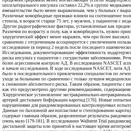
ипсилатерального инсульта составил 22,2% в группе медикамен
вмешательстве было менее выраженным, чем у больных с выр
Различные коморбидные признаки влияли на соотношение польз
стеноза, в возрасте старше 75 лет, у мужчин, у пациентов с н
Другие радиографические факторы, установленные как предикто
Различия по возрасту и полу, как и коморбидность, нужно при
хирургический эффект менее выражен, чем при более высоких 
сравнении с отсроченным ассоциируется с увеличением пользы.
исследование (в период 2 недель после последнего ишемическо
Исследования, документировавшие эффективность эндартерэкт
риска инсульта у пациентов с сосудистыми заболеваниями. Ре
более агрессивном контроле АД. В исследовании NASCET aспи
в начале исследования. В ходе исследования NASCET, хотя АД
было и последовательного привлечения специалистов по лечен
уходе за больными по сравнению с только лучшим медицинским
к снижению абсолютного риска. Таким образом, пациенты с и
как это предусмотрено другими рекомендациями, содержащими
Хирургическое установление экстракраниально-интракраниаль
артерий дистальнее бифуркации каротид [176]. Новые попытк
нарушениями для рандомизированных контролируемых испытани
Данные по баллонной ангиопластике и стентированию каротид
содержат главным образом, разрозненные результаты рандоми
очень мало [179-181]. В исследовании Wallstent Trial рандом
дистальной защиты или принятой в настоящее время антитром