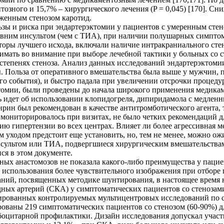
тозного и 15,7% – хирургического лечения (P = 0,045) [170]. С
аженным стенозом каротид.
ы и риска при эндартерэктомии у пациентов с умеренным стено
едавним инсультом (чем с ТИА), при наличии полушарных симптом
ры лучшего исхода, включали наличие интракраниального стеноза
нимать во внимание при выборе лечебной тактики у больных со 
степенях стеноза. Анализ данных исследований эндартерэктомии
 Польза от оперативного вмешательства была выше у мужчин, па
го события), и быстро падала при увеличении отсрочки процеду
омии, были проведены до начала широкого применения медикам
чь идет об использовании клопидогреля, дипиридамола с медле
рин был рекомендован в качестве антитромботического агента
 мониторировалось при визитах, не было четких рекомендаций д
ию гипертензии во всех центрах. Влияет ли более агрессивная 
 уходом предстоит еще установить, но, тем не менее, можно ож
нсультом или ТИА, подвергшиеся хирургическим вмешательства
ся в этом документе.
ных анастомозов не показала какого-либо преимущества у пац
и использования более чувствительного изображения при отбор
й, посвященных методике шунтирования, в настоящее время на
ных артерий (СКА) у симптоматических пациентов со стенозам
зированных контролируемых мультицентровых исследований по 
изированы 219 симптоматических пациентов со стенозом (60-90%
боцитарной профилактики. Дизайн исследования допускал участ