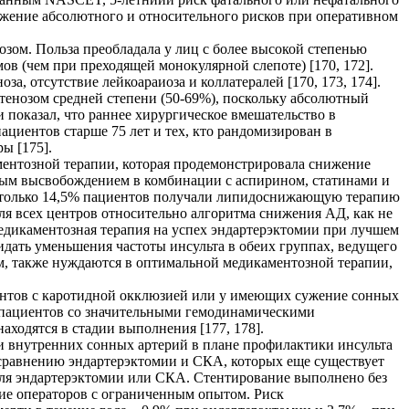
нижение абсолютного и относительного рисков при оперативном
зом. Польза преобладала у лиц с более высокой степенью
ов (чем при преходящей монокулярной слепоте) [170, 172].
, отсутствие лейкоараиоза и коллатералей [170, 173, 174].
стенозом средней степени (50-69%), поскольку абсолютный
 показал, что раннее хирургическое вмешательство в
циентов старше 75 лет и тех, кто рандомизирован в
ры [175].
ентозной терапии, которая продемонстрировала снижение
нным высвобождением в комбинации с аспирином, статинами и
, только 14,5% пациентов получали липидоснижающую терапию
ля всех центров относительно алгоритма снижения АД, как не
медикаментозная терапия на успех эндартерэктомии при лучшем
идать уменьшения частоты инсульта в обеих группах, ведущего
м, также нуждаются в оптимальной медикаментозной терапии,
иентов с каротидной окклюзией или у имеющих сужение сонных
е пациентов со значительными гемодинамическими
ходятся в стадии выполнения [177, 178].
и внутренних сонных артерий в плане профилактики инсульта
сравнению эндартерэктомии и CКА, которых еще существует
) для эндартерэктомии или CКА. Стентирование выполнено без
ие операторов с ограниченным опытом. Риск