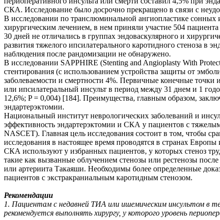
периоперативного инсульта или смерти составил 4,5% при энда
CКA. Исследование было досрочно прекращено в связи с неуд
В исследовании по транслюминальной ангиопластике сонных и п
хирургическим лечением, в нем приняли участие 504 пациента
30 дней не отличались в группах эндоваскулярного и хирургич
развития тяжелого ипсилатерального каротидного стеноза в энд
наблюдения после рандомизации не обнаружено.
В исследовании SAPPHIRE (Stenting and Angioplasty With Protec
стентирования (с использованием устройства защиты от эмбо
заболеваемости и смертности 4%. Первичные конечные точки ис
или ипсилатеральный инсульт в период между 31 днем и 1 годо
12,6%; P = 0,004) [184]. Преимущества, главным образом, зак
эндартерэктомии.
Национальный институт неврологических заболеваний и инсульта
эффективность эндартерэктомии и СКА у пациентов с тяжелым
NASCET). Главная цель исследования состоит в том, чтобы с
исследования в настоящее время проводятся в странах Европы
СКА используют у избранных пациентов, у которых стеноз тр
такие как вызванные облучением стенозы или рестенозы посл
или артериита Такаяши. Необходимы более определенные доказ
пациентов с экстракраниальным каротидным стенозом.
Рекомендации
1. Пациентам с недавней ТИА или ишемическим инсультом в 
рекомендуется выполнять хирургу, у которого уровень периопе