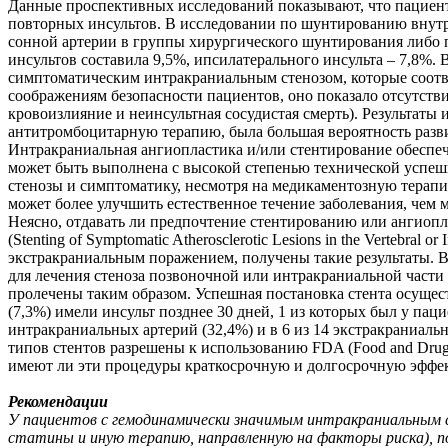
Данные проспективных исследований показывают, что пациен
повторных инсультов. В исследовании по шунтированию внут
сонной артерии в группы хирургического шунтирования либо 
инсультов составила 9,5%, ипсилатерального инсульта – 7,8%. В
симптоматическим интракраниальным стенозом, которые соотв
соображениям безопасности пациентов, оно показало отсутст
кровоизлияние и неинсультная сосудистая смерть). Результат
антитромбоцитарную терапию, была большая вероятность разви
Интракраниальная ангиопластика и/или стентирование обеспеч
может быть выполнена с высокой степенью технической успе
стенозы и симптоматику, несмотря на медикаментозную терапию
может более улучшить естественное течение заболевания, чем 
Неясно, отдавать ли предпочтение стентированию или ангиоп
(Stenting of Symptomatic Atherosclerotic Lesions in the Vertebra
экстракраниальным поражением, получены такие результаты. 
для лечения стеноза позвоночной или интракраниальной части 
пролечены таким образом. Успешная постановка стента осуществ
(7,3%) имели инсульт позднее 30 дней, 1 из которых был у пац
интракраниальных артерий (32,4%) и в 6 из 14 экстракраниаль
типов стентов разрешены к использованию FDA (Food and Drug 
имеют ли эти процедуры краткосрочную и долгосрочную эффе
Рекомендации
У пациентов с гемодинамически значимым интракраниальным
статины и иную терапию, направленную на факторы риска), по