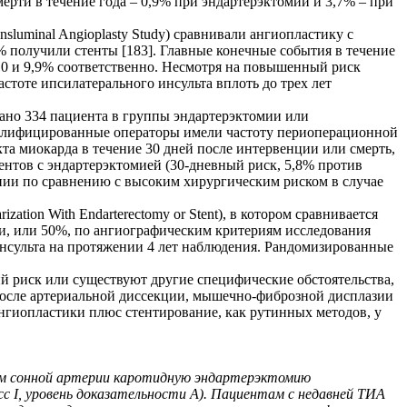
ерти в течение года – 0,9% при эндартерэктомии и 3,7% – при
sluminal Angioplasty Study) сравнивали ангиопластику с
% получили стенты [183]. Главные конечные события в течение
 10 и 9,9% соответственно. Несмотря на повышенный риск
стоте ипсилатерального инсульта вплоть до трех лет
ровано 334 пациента в группы эндартерэктомии или
Квалифицированные операторы имели частоту периоперационной
та миокарда в течение 30 дней после интервенции или смерть,
ентов с эндартерэктомией (30-дневный риск, 5,8% против
вании по сравнению с высоким хирургическим риском в случае
tion With Endarterectomy or Stent), в котором сравнивается
и, или 50%, по ангиографическим критериям исследования
инсульта на протяжении 4 лет наблюдения. Рандомизированные
й риск или существуют другие специфические обстоятельства,
после артериальной диссекции, мышечно-фиброзной дисплазии
нгиопластики плюс стентирование, как рутинных методов, у
зом сонной артерии каротидную эндартерэктомию
с I, уровень доказательности A). Пациентам с недавней ТИА