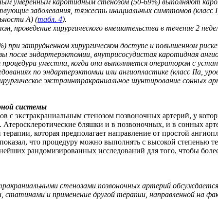
ьным умеренным каротидным стенозом (50-69%) выполняют кар
твующие заболевания, тяжесть инициальных симптомов (класс I,
ьности A) (
табл. 4
).
м, проведение хирургического вмешательства в течение 2 недель
 при затрудненном хирургическом доступе и повышенном риске 
зы после эндартерэктомии, внутрисосудистая каротидная анги
ая процедура уместна, когда она выполняется оператором с уст
дованиях по эндартерэктомии или ангиопластике (класс IIa, уро
рургическое экстраинтракраниальное шунтирование сонных артер
рной системы
ов с экстракраниальным стенозом позвоночных артерий, у кот
Атеросклеротические бляшки и в позвоночных, и в сонных арте
й терапии, которая предполагает направление от простой ангио
в показал, что процедуру можно выполнять с высокой степенью т
нейших рандомизированных исследований для того, чтобы более
тракраниальными стенозами позвоночных артерий обсуждается 
татинами и применение другой терапии, направленной на факто