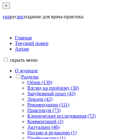
×
укр
рус
анг
издание для врача-практика
Главная
Текущий номер
Архив
скрыть
меню
О журнале
Разделы
Обзор (139)
Взгляд на проблему (30)
Зарубежный опыт (43)
Лекция (42)
Рекомендации (111)
Практикум (73)
Клинические исследования (72)
Комментарий (2)
Актуально (46)
Письмо в редакцию (1)
Профилактика (1)