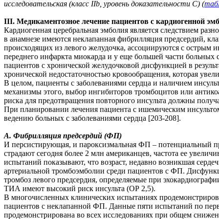
исследовательская (класс IIb, уровень доказательности C) (
табл
III. Медикаментозное лечение пациентов с кардиогенной эм
Кардиогенная церебральная эмболия является следствием разн
в анамнезе имеются неклапанная фибрилляция предсердий, клап
происходящих из левого желудочка, ассоциируются с острым и
переднего инфаркта миокарда и у еще большей части больных
пациентов с хронической желудочковой дисфункцией в резуль
хронической недостаточностью кровообращения, которая увелич
В целом, пациенты с заболеваниями сердца и наличием инсуль
механизмы этого, выбор ингибиторов тромбоцитов или антико
риска для предотвращения повторного инсульта должны получ
При планировании лечения пациента с ишемическим инсульто
ведению больных с заболеваниями сердца [203-208].
A. Фибрилляция предсердий (ФП)
И персистирующая, и пароксизмальная ФП – потенциальный пре
страдают сегодня более 2 млн американцев, частота ее увелич
испытаний показывают, что возраст, недавно возникшая серде
артериальной тромбоэмболии среди пациентов с ФП. Дисфункци
тромбоз левого предсердия, определяемые при эхокардиограф
ТИА имеют высокий риск инсульта (ОР 2,5).
В многочисленных клинических испытаниях продемонстрирова
пациентов с неклапанной ФП. Данные пяти испытаний по перв
продемонстрирована во всех исследованиях при общем снижени