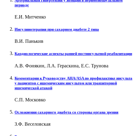
Артериальная гипертензия у женщин в перименопаузальном
периоде
Е.И. Митченко
Инсулинотерапия при сахарном диабете 2 типа
В.И. Панькив
Кардиологические аспекты ранней постинсультной реабилитации
А.В. Фонякин, Л.А. Гераскина, Е.С. Трунова
Комментарии к Руководству AHA/ASA по профилактике инсульта
у пациентов с ишемическим инсультом или транзиторной
ишемической атакой
С.П. Московко
Осложнения сахарного диабета со стороны органа зрения
З.Ф. Веселовская