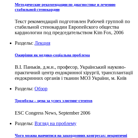
Методические рекомендации по диагностике и лечению
стабильной стенокардии
Текст рекомендаций подготовлен Рабочей группой по
стабильной стенокардии Европейского общества
кардиологии под председательством Kim Fox, 2006
Разделы:
Лекция
Ожиріння як медико-соціальна проблема
В.І. Паньків, д.м.н., професор, Український науково-
практичний центр ендокринної хірургії, трансплантації
ендокринних органів і тканин МОЗ України, м. Київ
Разделы:
Обзор
Тромбозы – цена за успех элютинг-стентов
ESC Congress News, September 2006
Разделы:
Взгляд на проблему
Чого можна навчитися на закордонних конгресах: некритичні