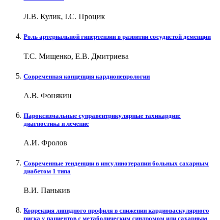
Л.В. Кулик, І.С. Процик
Роль артериальной гипертензии в развитии сосудистой деменции
Т.С. Мищенко, Е.В. Дмитриева
Современная концепция кардионеврологии
А.В. Фонякин
Пароксизмальные суправентрикулярные тахикардии:
диагностика и лечение
А.И. Фролов
Современные тенденции в инсулинотерапии больных сахарным
диабетом 1 типа
В.И. Панькив
Коррекция липидного профиля в снижении кардиоваскулярного
риска у пациентов с метаболическим синдромом или сахарным