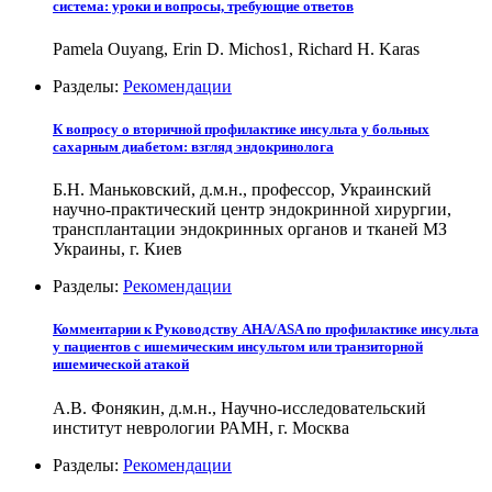
система: уроки и вопросы, требующие ответов
Pamela Ouyang, Erin D. Michos1, Richard H. Karas
Разделы:
Рекомендации
К вопросу о вторичной профилактике инсульта у больных
сахарным диабетом: взгляд эндокринолога
Б.Н. Маньковский, д.м.н., профессор, Украинский
научно-практический центр эндокринной хирургии,
трансплантации эндокринных органов и тканей МЗ
Украины, г. Киев
Разделы:
Рекомендации
Комментарии к Руководству AHA/ASA по профилактике инсульта
у пациентов с ишемическим инсультом или транзиторной
ишемической атакой
А.В. Фонякин, д.м.н., Научно-исследовательский
институт неврологии РАМН, г. Москва
Разделы:
Рекомендации