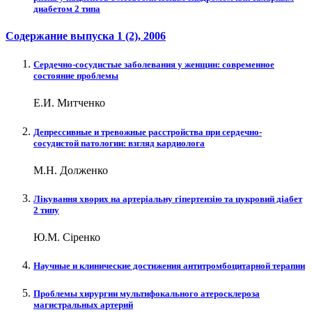
диабетом 2 типа
Содержание выпуска
1 (2)
, 2006
Сердечно-сосудистые заболевания у женщин: современное
состояние проблемы
Е.И. Митченко
Депрессивные и тревожные расстройства при сердечно-
сосудистой патологии: взгляд кардиолога
М.Н. Долженко
Лікування хворих на артеріальну гіпертензію та цукровий діабет
2 типу
Ю.М. Сіренко
Научные и клинические достижения антитромбоцитарной терапии
Проблемы хирургии мультифокального атеросклероза
магистральных артерий