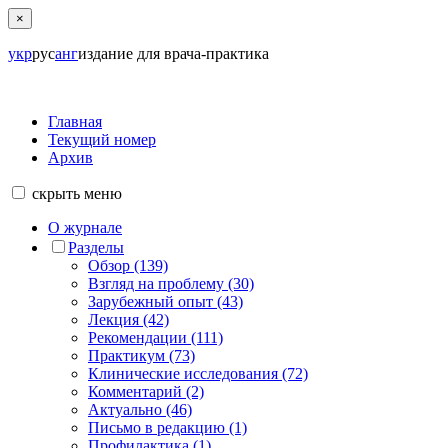
×
укр
рус
анг
издание для врача-практика
Главная
Текущий номер
Архив
скрыть
меню
О журнале
Разделы
Обзор (139)
Взгляд на проблему (30)
Зарубежный опыт (43)
Лекция (42)
Рекомендации (111)
Практикум (73)
Клинические исследования (72)
Комментарий (2)
Актуально (46)
Письмо в редакцию (1)
Профилактика (1)