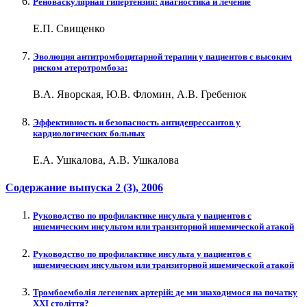
Реноваскулярная гипертензия: диагностика и лечение
Е.П. Свищенко
Эволюция антитромбоцитарной терапии у пациентов с высоким
риском атеротромбоза:
В.А. Яворская, Ю.В. Фломин, А.В. Гребенюк
Эффективность и безопасность антидепрессантов у
кардиологических больных
Е.А. Ушкалова, А.В. Ушкалова
Содержание выпуска
2 (3)
, 2006
Руководство по профилактике инсульта у пациентов с
ишемическим инсультом или транзиторной ишемической атакой
Руководство по профилактике инсульта у пациентов с
ишемическим инсультом или транзиторной ишемической атакой
Тромбоемболія легеневих артерій: де ми знаходимося на початку
ХХІ століття?