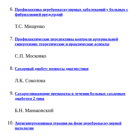
Профилактика цереброваскулярных заболеваний у больных с
фибрилляцией предсердий
Т.С. Мищенко
Профилактические перспективы контроля артериальной
гипертензии: теоретические и практические аспекты
С.П. Московко
Сахарный диабет: вопросы диагностики
Л.К. Соколова
Сахароснижающие препараты в лечении больных сахарным
диабетом 2 типа
Б.Н. Маньковский
Антигипертензивная терапия на фоне цереброваскулярной
патологии