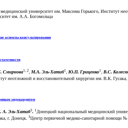
едицинский университет им. Максима Горького, Институт неот
итет им. А.А. Богомольца
кие аспекты консультирования
статочности
1, 2
1
1
С. Смирнова
,
М.А. Эль-Хатиб
,
Ю.П. Гриценко
,
В.С. Колесн
тут неотложной и восстановительной хирургии им. В.К. Гусака, 
ионным эндокардитом
3
1
М. А. Эль-Хатиб
.
Донецкий национальный медицинский универс
3
ка, г. Донецк.
Центр первичной медико-санитарной помощи № 5