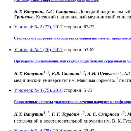
Н.Т. Ватутин, А.С. Смирнова,
Донецкий национальный м
Гриценко,
Киевский национальный медицинский универс
У номері:
№ 2 (77), 2017
сторінки:
67-73
Сексуальное здоровье и кардиоваскулярная патология: практичес
У номері:
№ 1 (76), 2017
сторінки:
52-65
Препараты, вызывающие или ухудшающие течение сердечной недо
1, 2
1, 2
1, 2
Н.Т. Ватутин
, Е.В. Скляная
, А.Н. Шевелек
, А.
2
медицинский университет им. Максима Горького.
Инсти
У номері:
№ 4 (75), 2016
сторінки:
5-25
Современные аспекты диагностики и лечения пациентов с инфекц
1, 2
1, 2
1, 2
Н.Т. Ватутин
, Г. Г. Тарадин
, А. С. Смирнова
, 
неотложной и восстановительной хирургии им. В. К. Гуса
У номері:
№ 4 (75), 2016
сторінки:
33-43