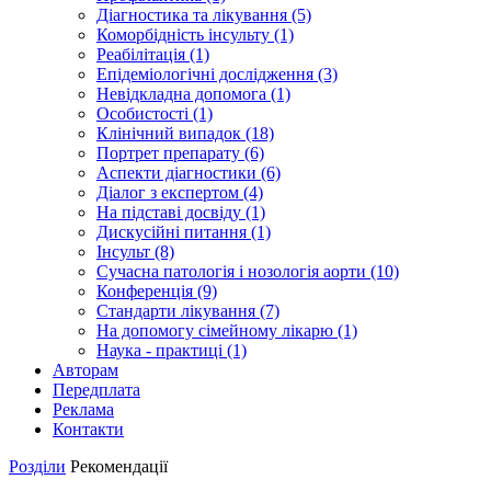
Діагностика та лікування (5)
Коморбідність інсульту (1)
Реабілітація (1)
Епідеміологічні дослідження (3)
Невідкладна допомога (1)
Особистості (1)
Клінічний випадок (18)
Портрет препарату (6)
Аспекти діагностики (6)
Діалог з експертом (4)
На підставі досвіду (1)
Дискусійні питання (1)
Інсульт (8)
Сучасна патологія і нозологія аорти (10)
Конференція (9)
Стандарти лікування (7)
На допомогу сімейному лікарю (1)
Наука - практиці (1)
Авторам
Передплата
Реклама
Контакти
Розділи
Рекомендації