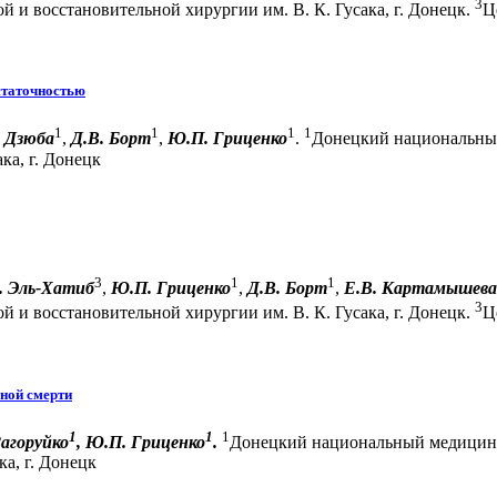
3
 и восстановительной хирургии им. В. К. Гусака, г. Донецк.
Ц
статочностью
1
1
1
1
. Дзюба
,
Д.В. Борт
,
Ю.П. Гриценко
.
Донецкий национальный
ка, г. Донецк
3
1
1
. Эль-Хатиб
,
Ю.П. Гриценко
,
Д.В. Борт
,
Е.В. Картамышева
3
 и восстановительной хирургии им. В. К. Гусака, г. Донецк.
Ц
ной смерти
1
1
1
Загоруйко
, Ю.П. Гриценко
.
Донецкий национальный медицинс
а, г. Донецк