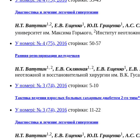
Диагностика и лечение легочной гипертензии
1,2
1
1
Н.Т. Ватутин
, Е.В. Ещенко
, Ю.П. Гриценко
, А.С. 
2
университет им. Максима Горького,
Институт неотложной
У номері:
№ 4 (75), 2016
сторінки:
50-57
Ранняя реполяризация желудочков
1, 2
1, 2
1
Н.Т. Ватутин
, Е.В. Склянная
, Е.В. Ещенко
, Е.В
неотложной и восстановительной хирургии им. В.К. Гусак
У номері:
№ 3 (74), 2016
сторінки:
5-10
Тактика ведения взрослых больных сахарным диабетом 2-го типа*
У номері:
№ 3 (74), 2016
сторінки:
11-22
Диагностика и лечение легочной гипертензии
1,2
1
1
Н.Т. Ватутин
, Е.В. Ещенко
, Ю.П. Гриценко
,
А.С. 