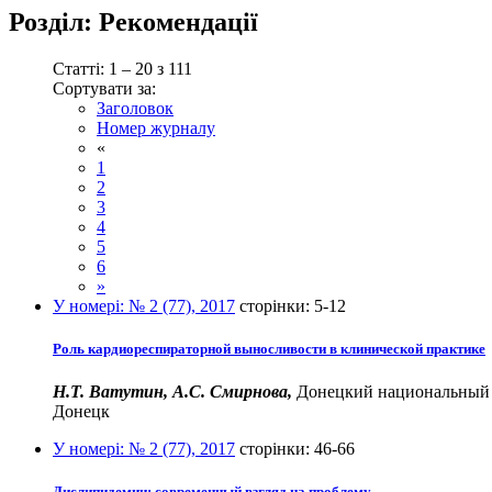
Розділ:
Рекомендації
Статті: 1 – 20 з 111
Сортувати за:
Заголовок
Номер журналу
«
1
2
3
4
5
6
»
У номері:
№ 2 (77), 2017
сторінки:
5-12
Роль кардиореспираторной выносливости в клинической практике
Н.Т. Ватутин, А.С. Смирнова,
Донецкий национальный м
Донецк
У номері:
№ 2 (77), 2017
сторінки:
46-66
Дислипидемии: современный взгляд на проблему