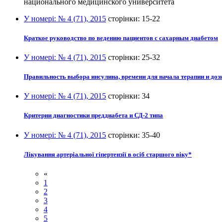
национального медицинского университета
У номері:
№ 4 (71), 2015
сторінки:
15-22
Краткое руководство по ведению пациентов с сахарным диабетом
У номері:
№ 4 (71), 2015
сторінки:
25-32
Правильность выбора инсулина, времени для начала терапии и доз
У номері:
№ 4 (71), 2015
сторінки:
34
Критерии диагностики преддиабета и СД-2 типа
У номері:
№ 4 (71), 2015
сторінки:
35-40
Лікування артеріальної гіпертензії в осіб старшого віку*
«
1
2
3
4
5