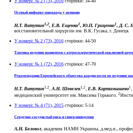
У номері:
№ 2 (73), 2016
сторінки:
34-40
Острый инфаркт миокарда у женщин
1,2
1
1
Н.Т. Ватутин
, Е.В. Ещенко
, Ю.П. Гриценко
, Д. С.
восстановительной хирургии им. В.К. Гусака, г. Донецк
У номері:
№ 2 (73), 2016
сторінки:
44-50
Тактика ведения пациентов с атеросклеротической окклюзией арт
У номері:
№ 1 (72), 2016
сторінки:
47-70
Рекомендации Европейского общества кардиологов по ведению па
1,2
1,2
1
Н.Т. Ватутин
,
А.Н. Шевелек
,
Е.В. Картамышева
2
медицинский университет им. Максима Горького.
Инсти
У номері:
№ 4 (71), 2015
сторінки:
5-14
Сердечно-сосудистый риск и гиперлипидемия
А.Н. Беловол
, академик НАМН Украины, д.мед.н., профе