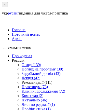
×
укр
рус
анг
видання для лікаря-практика
Головна
Поточний номер
Архів
сховати
меню
Про журнал
Розділи
Огляд (139)
Погляд на проблему (30)
Зарубіжний досвід (43)
Лекція (42)
Рекомендації (111)
Практикум (73)
Клінічні дослідження (72)
Коментар (2)
Актуально (46)
Лист до редакції (1)
Профілактика (1)