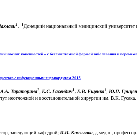
1
1
 Нахлави
.
Донецкий национальный медицинский университет 
ерий нижних конечностей – с бессимптомной формой заболевания и переме
циентов с инфекционным эндокардитом 2015
2
1
1
,
А.А. Тараторина
,
Е.С. Гасендич
,
Е.В. Ещенко
,
Ю.П. Грицен
тут неотложной и восстановительной хирургии им. В.К. Гусака, 
ссор, заведующий кафедрой;
И.И. Князькова
, д.мед.н., професс