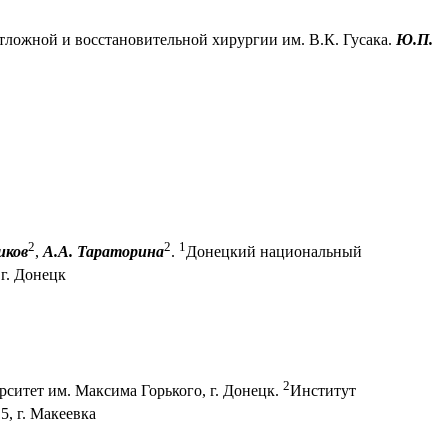
ложной и восстановительной хирургии им. В.К. Гусака.
Ю.П.
2
2
1
иков
,
А.А. Тараторина
.
Донецкий национальный
г. Донецк
2
итет им. Максима Горького, г. Донецк.
Институт
, г. Макеевка