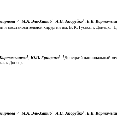
1,2
3
1
Смирнова
,
М.А. Эль-Хатиб
,
А.Н. Загоруйко
,
Е.В. Картамыш
3
 и восстановительной хирургии им. В. К. Гусака, г. Донецк,
Ц
1
1
1
. Картамышева
,
Ю.П. Гриценко
.
Донецкий национальный мед
а, г. Донецк
1,2
3
1
Смирнова
,
М.А. Эль-Хатиб
,
А.Н. Загоруйко
,
Е.В. Картамыш