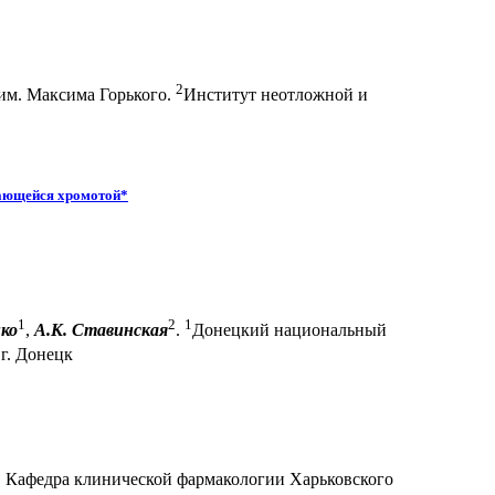
2
им. Максима Горького.
Институт неотложной и
жающейся хромотой*
1
2
1
ко
,
А.К. Ставинская
.
Донецкий национальный
г. Донецк
ор. Кафедра клинической фармакологии Харьковского