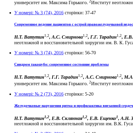
2
университет им. Максима Горького.
Институт неотложной
У номері:
№ 3 (74), 2016
сторінки:
37-47
Современное ведение пациентов с острой правожелудочковой недо
1,2
1,2
1,2
Н.Т. Ватутин
, А.С. Смирнова
, Г.Г. Тарадин
,
Е.В
неотложной и восстановительной хирургии им. В. К. Гуса
У номері:
№ 3 (74), 2016
сторінки:
56-70
Синдром такоцубо: современное состояние проблемы
1,2
1,2
1,2
Н.Т. Ватутин
, Г.Г. Тарадин
, А.С. Смирнова
,
М.А
2
университет им. Максима Горького.
Институт неотложной
У номері:
№ 2 (73), 2016
сторінки:
5-20
Желудочковые нарушения ритма и профилактика внезапной сердеч
1,2
1,2
1
Н.Т. Ватутин
, Е.В. Склянная
, Е.В. Ещенко
, А.Н. 
неотложной и восстановительной хирургии им. В.К. Гусак