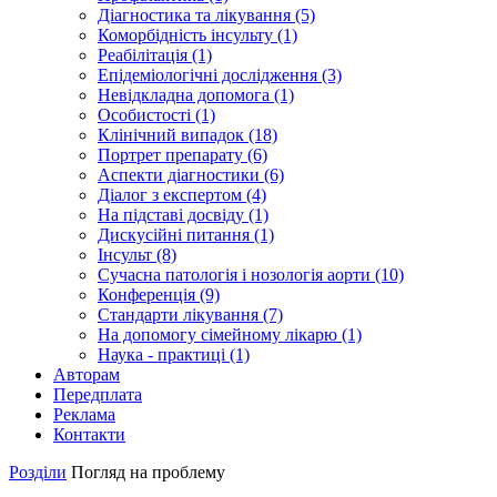
Діагностика та лікування (5)
Коморбідність інсульту (1)
Реабілітація (1)
Епідеміологічні дослідження (3)
Невідкладна допомога (1)
Особистості (1)
Клінічний випадок (18)
Портрет препарату (6)
Аспекти діагностики (6)
Діалог з експертом (4)
На підставі досвіду (1)
Дискусійні питання (1)
Інсульт (8)
Сучасна патологія і нозологія аорти (10)
Конференція (9)
Стандарти лікування (7)
На допомогу сімейному лікарю (1)
Наука - практиці (1)
Авторам
Передплата
Реклама
Контакти
Розділи
Погляд на проблему