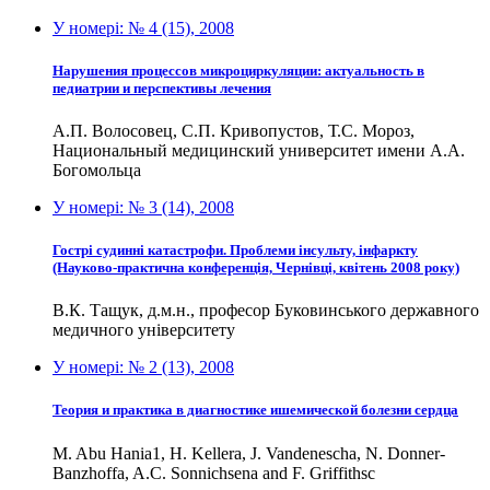
У номері:
№ 4 (15), 2008
Нарушения процессов микроциркуляции: актуальность в
педиатрии и перспективы лечения
А.П. Волосовец, С.П. Кривопустов, Т.С. Мороз,
Национальный медицинский университет имени А.А.
Богомольца
У номері:
№ 3 (14), 2008
Гострі судинні катастрофи. Проблеми інсульту, інфаркту
(Науково-практична конференція, Чернівці, квітень 2008 року)
В.К. Тащук, д.м.н., професор Буковинського державного
медичного університету
У номері:
№ 2 (13), 2008
Теория и практика в диагностике ишемической болезни сердца
M. Abu Hania1, H. Kellera, J. Vandenescha, N. Donner-
Banzhoffa, A.C. Sonnichsena and F. Griffithsc