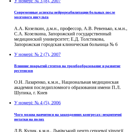
У номері:
№ 3 (8), 2007
Современные аспекты нейрореабилитации больных после
мозгового инсульта
А.А. Козелкин, д.м.н., профессор, А.В. Ревенько, к.м.н.,
С.А. Козелкина, Запорожский государственный
медицинский университет; Е.Д. Толстикова,
Запорожская городская клиническая больница № 6
У номері:
№ 2 (7), 2007
Влияние покрытий стентов на тромбообразование и развитие
рестенозов
О.Н. Лазаренко, к.м.н., Национальная медицинская
академия последипломного образования имени П.Л.
Шупика, г. Киев
У номері:
№ 4 (5), 2006
Чого можна навчитися на закордонних конгресах: некритичні
нотатки на полях
Л.В. Кулик, к.м.н., Львівський центр серцевої хірургії