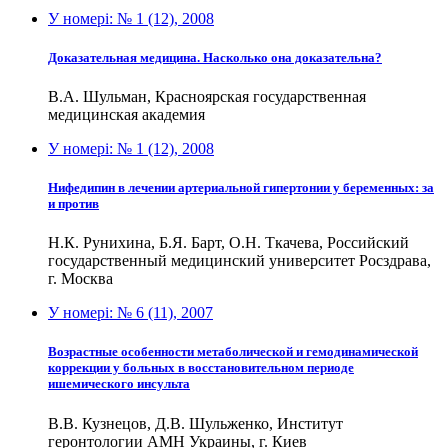
У номері:
№ 1 (12), 2008
Доказательная медицина. Насколько она доказательна?
В.А. Шульман, Красноярская государственная
медицинская академия
У номері:
№ 1 (12), 2008
Нифедипин в лечении артериальной гипертонии у беременных: за
и против
Н.К. Рунихина, Б.Я. Барт, О.Н. Ткачева, Российский
государственный медицинский университет Росздрава,
г. Москва
У номері:
№ 6 (11), 2007
Возрастные особенности метаболической и гемодинамической
коррекции у больных в восстановительном периоде
ишемического инсульта
В.В. Кузнецов, Д.В. Шульженко, Институт
геронтологии АМН Украины, г. Киев