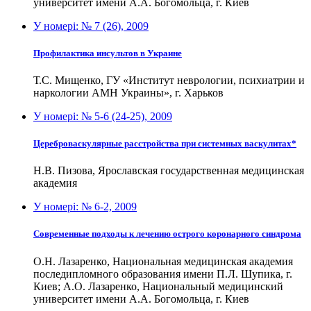
университет имени А.А. Богомольца, г. Киев
У номері:
№ 7 (26), 2009
Профилактика инсультов в Украине
Т.С. Мищенко, ГУ «Институт неврологии, психиатрии и
наркологии АМН Украины», г. Харьков
У номері:
№ 5-6 (24-25), 2009
Цереброваскулярные расстройства при системных васкулитах*
Н.В. Пизова, Ярославская государственная медицинская
академия
У номері:
№ 6-2, 2009
Современные подходы к лечению острого коронарного синдрома
О.Н. Лазаренко, Национальная медицинская академия
последипломного образования имени П.Л. Шупика, г.
Киев; А.О. Лазаренко, Национальный медицинский
университет имени А.А. Богомольца, г. Киев