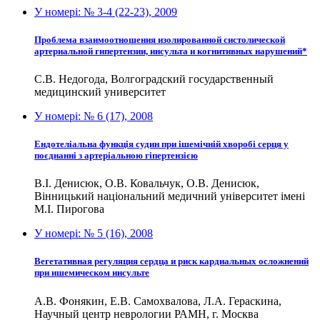
У номері:
№ 3-4 (22-23), 2009
Проблема взаимоотношения изолированной систолической
артериальной гипертензии, инсульта и когнитивных нарушений*
С.В. Недогода, Волгоградский государственный
медицинский университет
У номері:
№ 6 (17), 2008
Ендотеліальна функція судин при ішемічній хворобі серця у
поєднанні з артеріальною гіпертензією
В.І. Денисюк, О.В. Ковальчук, О.В. Денисюк,
Вінницький національний медичний університет імені
М.І. Пирогова
У номері:
№ 5 (16), 2008
Вегетативная регуляция сердца и риск кардиальных осложнений
при ишемическом инсульте
А.В. Фонякин, Е.В. Самохвалова, Л.А. Гераскина,
Научный центр неврологии РАМН, г. Москва