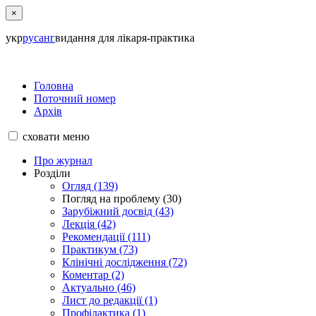
×
укр
рус
анг
видання для лікаря-практика
Головна
Поточний номер
Архів
сховати
меню
Про журнал
Розділи
Огляд (139)
Погляд на проблему (30)
Зарубіжний досвід (43)
Лекція (42)
Рекомендації (111)
Практикум (73)
Клінічні дослідження (72)
Коментар (2)
Актуально (46)
Лист до редакції (1)
Профілактика (1)