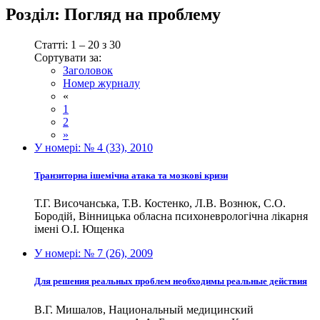
Розділ:
Погляд на проблему
Статті: 1 – 20 з 30
Сортувати за:
Заголовок
Номер журналу
«
1
2
»
У номері:
№ 4 (33), 2010
Транзиторна ішемічна атака та мозкові кризи
Т.Г. Височанська, Т.В. Костенко, Л.В. Вознюк, С.О.
Бородій, Вінницька обласна психоневрологічна лікарня
імені О.І. Ющенка
У номері:
№ 7 (26), 2009
Для решения реальных проблем необходимы реальные действия
В.Г. Мишалов, Национальный медицинский