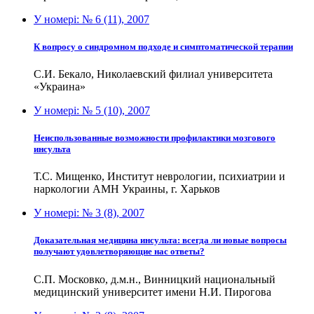
У номері:
№ 6 (11), 2007
К вопросу о синдромном подходе и симптоматической терапии
С.И. Бекало, Николаевский филиал университета
«Украина»
У номері:
№ 5 (10), 2007
Неиспользованные возможности профилактики мозгового
инсульта
Т.С. Мищенко, Институт неврологии, психиатрии и
наркологии АМН Украины, г. Харьков
У номері:
№ 3 (8), 2007
Доказательная медицина инсульта: всегда ли новые вопросы
получают удовлетворяющие нас ответы?
С.П. Московко, д.м.н., Винницкий национальный
медицинский университет имени Н.И. Пирогова