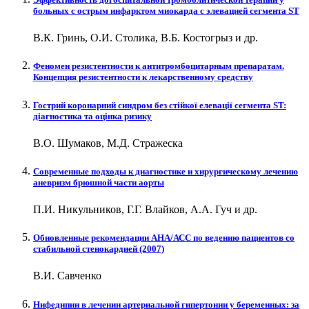
больных с острым инфарктом миокарда с элевацией сегмента ST
В.К. Гринь, О.И. Столика, В.Б. Костогрыз и др.
Феномен резистентности к антитромбоцитарным препаратам.
Концепция резистентности к лекарственному средству
Гострий коронарний синдром без стійкої елевації сегмента ST:
діагностика та оцінка ризику
В.О. Шумаков, М.Д. Стражеска
Современные подходы к диагностике и хирургическому лечению
аневризм брюшной части аорты
П.И. Никульников, Г.Г. Влайков, А.А. Гуч и др.
Обновленные рекомендации АНА/АСС по ведению пациентов со
стабильной стенокардией (2007)
В.И. Савченко
Нифедипин в лечении артериальной гипертонии у беременных: за