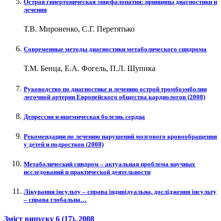
Острая гипертоническая энцефалопатия: принципы диагностики и
лечения
Т.В. Мироненко, С.Г. Перетятько
Современные методы диагностики метаболического синдрома
Т.М. Бенца, Е.А. Фогель, П.Л. Шупика
Руководство по диагностике и лечению острой тромбоэмболии
легочной артерии Европейского общества кардиологов (2008)
Депрессия и ишемическая болезнь сердца
Рекомендации по лечению нарушений мозгового кровообращения
у детей и подростков (2008)
Метаболический синдром – актуальная проблема научных
исследований и практической деятельности
Лікування інсульту – справа індивідуальна, дослідження інсульту
– справа глобальна…
Зміст випуску
6 (17)
, 2008