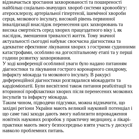
відзначається зростання захворюваності та поширеності
найбільш соціально-значущих хвороб системи кровообігу:
атеросклерозу, артеріальної гіпертензії, ішемічної хвороби
серця, мозкового інсульту, високий рівень первинної
інвалідизації внаслідок перенесення цих захворювань та
висока смертність серед хворих працездатного віку і, як
наслідок, зменшення тривалості життя. Тому значної
актуальності сьогодні набуває своєчасна діагностика та
адекватне ефективне лікування хворих з гострими судинними
катастрофами, особливо на догоспітальному етапі та у перші
години розвитку захворювання.
У ході конференції особливої уваги було надано питанням
діагностики та лікування гострого коронарного синдрому,
інфаркту міокарда та мозкового інсульту. В ракурсі
диференційної діагностики розглядалися міокардити та
кардіоміопатії. Були висвітлені також питання реабілітації та
вторинної профілактики хворих після перенесених мозкових
інсультів та інфаркту міокарда.
Таким чином, підводячи підсумки, можна відзначити, що
західні регіони України мають великий науковий потенціал і
що саме такі заходи дають змогу наблизити впровадження
новітніх наукових розробок у практичну медицину, а лікарі-
практики мають змогу безпосередньо взяти участь у дискусії
навколо проблемних питань.