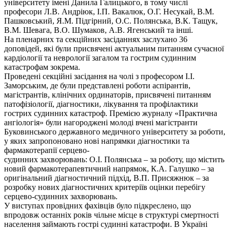
університету імені Данила Галицького, в тому числі
професори Л.В. Андріюк, І.П. Вакалюк, О.Г. Несукай, В.М.
Пашковський, Я.М. Підгірний, О.С. Полянська, В.К. Тащук,
В.М. Шевага, В.О. Шумаков, А.В. Ягенський та інші.
На пленарних та секційних засіданнях заслухано 36
доповідей, які були присвячені актуальним питанням сучасної
кардіології та неврології загалом та гострим судинним
катастрофам зокрема.
Проведені секційні засідання на чолі з професором І.І.
Заморським, де були представлені роботи аспірантів,
магістрантів, клінічних ординаторів, присвячені питанням
патофізіології, діагностики, лікування та профілактики
гострих судинних катастроф. Премією журналу «Практична
ангіологія» були нагороджені молоді вчені магістранти
Буковинського державного медичного університету за роботи,
у яких запропоновано нові напрямки діагностики та
фармакотерапії серцево-
судинних захворювань: О.І. Полянська – за роботу, що містить
новий фармакотерапевтичний напрямок, К.А. Галушко – за
оригінальний діагностичний підхід, В.П. Присяжнюк – за
розробку нових діагностичних критеріїв оцінки перебігу
серцево-судинних захворювань.
У виступах провідних фахівців було підкреслено, що
впродовж останніх років чільне місце в структурі смертності
населення займають гострі судинні катастрофи. В Україні