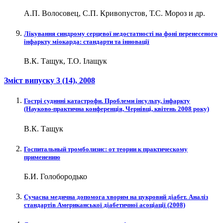
А.П. Волосовец, С.П. Кривопустов, Т.С. Мороз и др.
Лікування синдрому серцевої недостатності на фоні перенесеного
інфаркту міокарда: стандарти та інновації
В.К. Тащук, Т.О. Ілащук
Зміст випуску
3 (14)
, 2008
Гострі судинні катастрофи. Проблеми інсульту, інфаркту
(Науково-практична конференція, Чернівці, квітень 2008 року)
В.К. Тащук
Госпитальный тромболизис: от теории к практическому
применению
Б.И. Голобородько
Сучасна медична допомога хворим на цукровий діабет. Аналіз
cтандартів Американської діабетичної асоціації (2008)