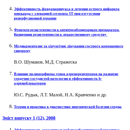
Эффективность фондапаринукса в лечении острого инфаркта
миокарда с элевацией сегмента ST при отсутствии
реперфузионной терапии
Феномен резистентности к антитромбоцитарным препаратам.
Концепция резистентности к лекарственному средству
Медикаментозне та хірургічне лікування гострого коронарного
синдрому
В.О. Шумаков, М.Д. Стражеска
Влияние полиморфизма генов адренорецепторов на развитие
сердечно-сосудистой патологии и эффективность b-
адреноблокаторов
Ю.С. Рудык, Л.Т. Малой, Н.А. Кравченко и др.
Теория и практика в диагностике ишемической болезни сердца
Зміст випуску
1 (12)
, 2008
Эффективность догоспитальной тромболитической терапии у