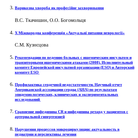
Варикозна хвороба як професійне захворювання
В.С. Ткачишин, О.О. Богомольця
Х Міжнародна конференція «Актуальні питання неврології»
С.М. Кузнєцова
Рекомендации по ведению больных с ишемическим инсультом и
транзиторными ишемическими атаками (2008). Исполнительный
комитет Европейской инсультной организации (ESO) и Авторский
комитет ESO
Профилактика сердечной недостаточности. Научный отчет
Американской ассоциации сердца (АНА) по результатам
эпидемиологических, клинических и экспериментальных
исследований
Сравнение нифедипина CR и нифедипина ретард у пациентов с
артериальной гипертензией
Нарушения процессов микроциркуляции: актуальность в
педиатрии и перспективы лечения