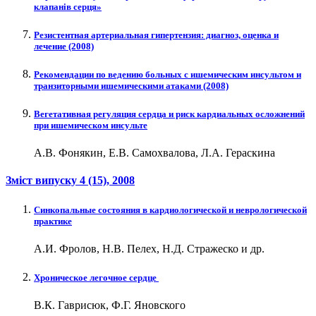
клапанів серця»
Резистентная артериальная гипертензия: диагноз, оценка и
лечение (2008)
Рекомендации по ведению больных с ишемическим инсультом и
транзиторными ишемическими атаками (2008)
Вегетативная регуляция сердца и риск кардиальных осложнений
при ишемическом инсульте
А.В. Фонякин, Е.В. Самохвалова, Л.А. Гераскина
Зміст випуску
4 (15)
, 2008
Синкопальные состояния в кардиологической и неврологической
практике
А.И. Фролов, Н.В. Пелех, Н.Д. Стражеско и др.
Хроническое легочное сердце
В.К. Гаврисюк, Ф.Г. Яновского