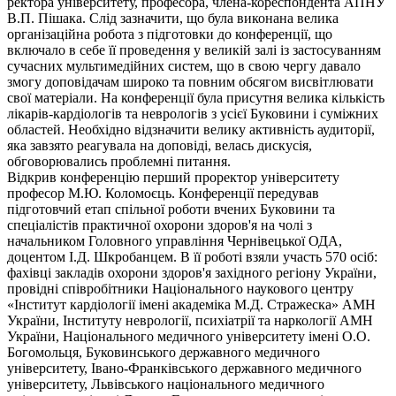
ректора університету, професора, члена-кореспондента АПНУ
В.П. Пішака. Слід зазначити, що була виконана велика
організаційна робота з підготовки до конференції, що
включало в себе її проведення у великій залі із застосуванням
сучасних мультимедійних систем, що в свою чергу давало
змогу доповідачам широко та повним обсягом висвітлювати
свої матеріали. На конференції була присутня велика кількість
лікарів-кардіологів та неврологів з усієї Буковини і суміжних
областей. Необхідно відзначити велику активність аудиторії,
яка завзято реагувала на доповіді, велась дискусія,
обговорювались проблемні питання.
Відкрив конференцію перший проректор університету
професор М.Ю. Коломоєць. Конференції передував
підготовчий етап спільної роботи вчених Буковини та
спеціалістів практичної охорони здоров'я на чолі з
начальником Головного управління Чернівецької ОДА,
доцентом І.Д. Шкробанцем. В її роботі взяли участь 570 осіб:
фахівці закладів охорони здоров'я західного регіону України,
провідні співробітники Національного наукового центру
«Інститут кардіології імені академіка М.Д. Стражеска» АМН
України, Інституту неврології, психіатрії та наркології АМН
України, Національного медичного університету імені О.О.
Богомольця, Буковинського державного медичного
університету, Івано-Франківського державного медичного
університету, Львівського національного медичного