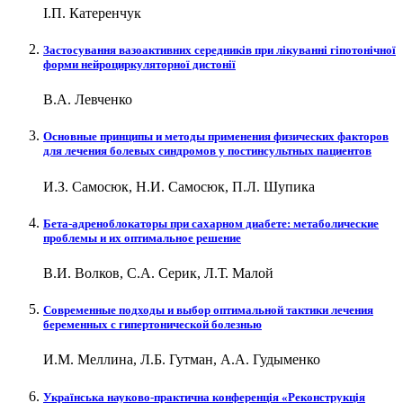
І.П. Катеренчук
Застосування вазоактивних середників при лікуванні гіпотонічної
форми нейроциркуляторної дистонії
В.А. Левченко
Основные принципы и методы применения физических факторов
для лечения болевых синдромов у постинсультных пациентов
И.З. Самосюк, Н.И. Самосюк, П.Л. Шупика
Бета-адреноблокаторы при сахарном диабете: метаболические
проблемы и их оптимальное решение
В.И. Волков, С.А. Серик, Л.Т. Малой
Современные подходы и выбор оптимальной тактики лечения
беременных с гипертонической болезнью
И.М. Меллина, Л.Б. Гутман, А.А. Гудыменко
Українська науково-практична конференція «Реконструкція