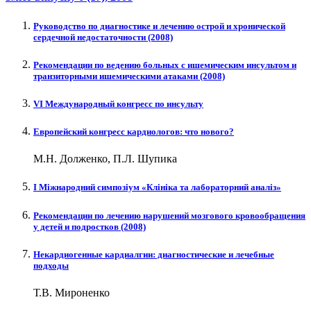
Руководство по диагностике и лечению острой и хронической
сердечной недостаточности (2008)
Рекомендации по ведению больных с ишемическим инсультом и
транзиторными ишемическими атаками (2008)
VI Международный конгресс по инсульту
Европейский конгресс кардиологов: что нового?
М.Н. Долженко, П.Л. Шупика
І Міжнародний симпозіум «Клініка та лабораторний аналіз»
Рекомендации по лечению нарушений мозгового кровообращения
у детей и подростков (2008)
Некардиогенные кардиалгии: диагностические и лечебные
подходы
Т.В. Мироненко