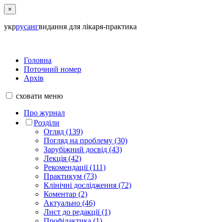
×
укр
рус
анг
видання для лікаря-практика
Головна
Поточний номер
Архів
сховати
меню
Про журнал
Розділи
Огляд (139)
Погляд на проблему (30)
Зарубіжний досвід (43)
Лекція (42)
Рекомендації (111)
Практикум (73)
Клінічні дослідження (72)
Коментар (2)
Актуально (46)
Лист до редакції (1)
Профілактика (1)