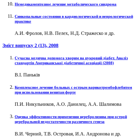
Немедикаментозное лечение метаболического синдрома
Синкопальные состояния в кардиологической и неврологической
практике
А.И. Фролов, Н.В. Пелех, Н.Д. Стражеско и др.
Зміст випуску
2 (13)
, 2008
Сучасна медична допомога хворим на цукровий діабет. Аналіз
cтандартів Американської діабетичної асоціації (2008)
В.І. Паньків
Комплексное лечение больных с острым варикотромбофлебитом
при использовании венитан форте
П.И. Никульников, А.О. Данилец, А.А. Шалимова
Оценка эффективности применения церебролизина при острой
церебральной недостаточности различного генеза
В.И. Черний, Т.В. Островая, И.А. Андронова и др.