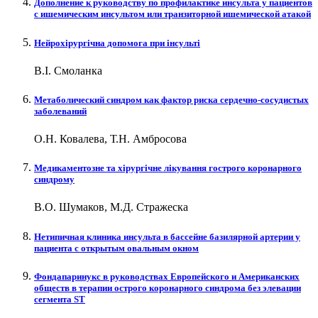
Дополнение к руководству по профилактике инсульта у пациентов
с ишемическим инсультом или транзиторной ишемической атакой
Нейрохірургічна допомога при інсульті
В.І. Смоланка
Метаболический синдром как фактор риска сердечно-сосудистых
заболеваний
О.Н. Ковалева, Т.Н. Амбросова
Медикаментозне та хірургічне лікування гострого коронарного
синдрому
В.О. Шумаков, М.Д. Стражеска
Нетипичная клиника инсульта в бассейне базилярной артерии у
пациента с открытым овальным окном
Фондапаринукс в руководствах Европейского и Американских
обществ в терапии острого коронарного синдрома без элевации
сегмента ST