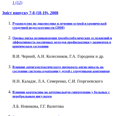
1 (12)
Зміст випуску
7-8 (18-19)
, 2008
Руководство по диагностике и лечению острой и хронической
сердечной недостаточности (2008)
Оценка риска возникновения тромбоэмболических осложнений и
эффективность различных методов профилактики у пациентов в
критическом состоянии
В.И. Черний, А.Н. Колесников, Г.А. Городник и др.
Влияние антигомотоксического препарата ангио-инъель на
состояние системы адаптации у детей с сердечными аритмиями
Н.Н. Каладзе, Л.А. Семеренко, С.И. Георгиевского
Влияние кортексина на артериальную гипертензию у больных с
церебральным инсультом
Л.Б. Новикова, Г.Г. Валитова