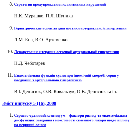
Стратегия предупреждения когнитивных нарушений
Н.К. Мурашко, П.Л. Шупика
Гериатрические аспекты диагностики артериальной гипертензии
Л.М. Ена, В.О. Артеменко
Лекарственная терапия легочной артериальной гипертензии
Н.Д. Чеботарев
Ендотеліальна функція судин при ішемічній хворобі серця у
поєднанні з артеріальною гіпертензією
В.І. Денисюк, О.В. Ковальчук, О.В. Денисюк та ін.
Зміст випуску
5 (16)
, 2008
Серцево-судинний континуум – фактори ризику та ендотеліальна
дисфункція: завдання і можливості сімейного лікаря щодо впливу
на первинні ланки