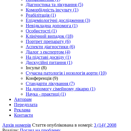
Діагностика та лікування (5)
Коморбідність інсульту (1)
Реабілітація (1)
Епідеміологічні дослідження (3)
Невідкладна допомога (1)
Особистості (1)
Клінічний випадок (18)
Портрет препарату (6)
Аспекти діагностики (6)
Діалог з експертом (4)
На підставі досвіду (1)
Дискусійні питання (1)
Інсульт (8)
Сучасна патологія і нозологія аорти (10)
Конференція (9)
Стандарти лікування (7)
На допомогу сімейному лікарю (1)
Наука - практиці (1)
Авторам
Передплата
Реклама
Контакти
Архів номерів
Стаття опублікована в номері:
3 (14)' 2008
Розділи:
Погляд на проблему