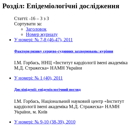
Розділ:
Епідеміологічні дослідження
Статті: -16 – 3 з 3
Сортувати за:
Заголовок
Номер журналу
У номері:
№ 7-8 (46-47), 2011
Фактори ризику серцево-судинних захворювань: куріння
І.М. Горбась, ННЦ «Інститут кардіології імені академіка
М.Д. Стражеска» НАМН України
У номері:
№ 1 (40), 2011
Дисліпідемії: епідеміологічний погляд
І.М. Горбась, Національний науковий центр «Інститут
кардіології імені академіка М.Д. Стражеска» НАМН
України, м. Київ
У номері:
№ 9-10 (38-39), 2010