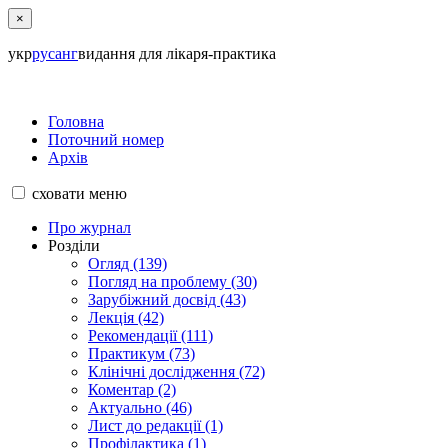
×
укр
рус
анг
видання для лікаря-практика
Головна
Поточний номер
Архів
сховати
меню
Про журнал
Розділи
Огляд (139)
Погляд на проблему (30)
Зарубіжний досвід (43)
Лекція (42)
Рекомендації (111)
Практикум (73)
Клінічні дослідження (72)
Коментар (2)
Актуально (46)
Лист до редакції (1)
Профілактика (1)