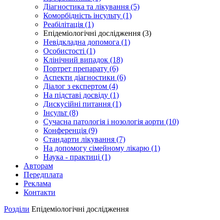
Діагностика та лікування (5)
Коморбідність інсульту (1)
Реабілітація (1)
Епідеміологічні дослідження (3)
Невідкладна допомога (1)
Особистості (1)
Клінічний випадок (18)
Портрет препарату (6)
Аспекти діагностики (6)
Діалог з експертом (4)
На підставі досвіду (1)
Дискусійні питання (1)
Інсульт (8)
Сучасна патологія і нозологія аорти (10)
Конференція (9)
Стандарти лікування (7)
На допомогу сімейному лікарю (1)
Наука - практиці (1)
Авторам
Передплата
Реклама
Контакти
Розділи
Епідеміологічні дослідження