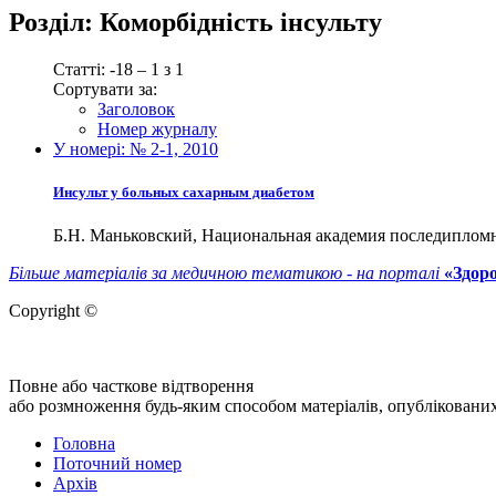
Розділ:
Коморбідність інсульту
Статті: -18 – 1 з 1
Сортувати за:
Заголовок
Номер журналу
У номері:
№ 2-1, 2010
Инсульт у больных сахарным диабетом
Б.Н. Маньковский, Национальная академия последипломн
Більше матеріалів за медичною тематикою - на порталі
«Здор
Copyright ©
Повне або часткове відтворення
або розмноження будь-яким способом матеріалів, опублікованих 
Головна
Поточний номер
Архів