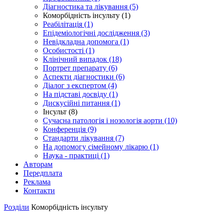
Діагностика та лікування (5)
Коморбідність інсульту (1)
Реабілітація (1)
Епідеміологічні дослідження (3)
Невідкладна допомога (1)
Особистості (1)
Клінічний випадок (18)
Портрет препарату (6)
Аспекти діагностики (6)
Діалог з експертом (4)
На підставі досвіду (1)
Дискусійні питання (1)
Інсульт (8)
Сучасна патологія і нозологія аорти (10)
Конференція (9)
Стандарти лікування (7)
На допомогу сімейному лікарю (1)
Наука - практиці (1)
Авторам
Передплата
Реклама
Контакти
Розділи
Коморбідність інсульту