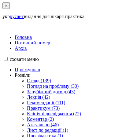
×
укр
рус
анг
видання для лікаря-практика
Головна
Поточний номер
Архів
сховати
меню
Про журнал
Розділи
Огляд (139)
Погляд на проблему (30)
Зарубіжний досвід (43)
Лекція (42)
Рекомендації (111)
Практикум (73)
Клінічні дослідження (72)
Коментар (2)
Актуально (46)
Лист до редакції (1)
Профілактика (1)