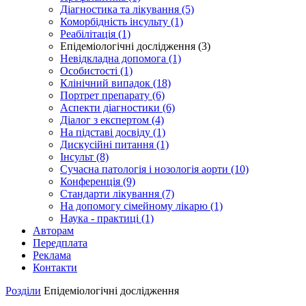
Діагностика та лікування (5)
Коморбідність інсульту (1)
Реабілітація (1)
Епідеміологічні дослідження (3)
Невідкладна допомога (1)
Особистості (1)
Клінічний випадок (18)
Портрет препарату (6)
Аспекти діагностики (6)
Діалог з експертом (4)
На підставі досвіду (1)
Дискусійні питання (1)
Інсульт (8)
Сучасна патологія і нозологія аорти (10)
Конференція (9)
Стандарти лікування (7)
На допомогу сімейному лікарю (1)
Наука - практиці (1)
Авторам
Передплата
Реклама
Контакти
Розділи
Епідеміологічні дослідження