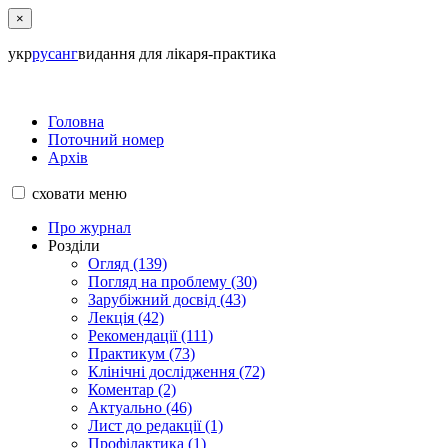
×
укр
рус
анг
видання для лікаря-практика
Головна
Поточний номер
Архів
сховати
меню
Про журнал
Розділи
Огляд (139)
Погляд на проблему (30)
Зарубіжний досвід (43)
Лекція (42)
Рекомендації (111)
Практикум (73)
Клінічні дослідження (72)
Коментар (2)
Актуально (46)
Лист до редакції (1)
Профілактика (1)