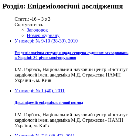
Розділ:
Епідеміологічні дослідження
Статті: -16 – 3 з 3
Сортувати за:
Заголовок
Номер журналу
У номері:
№ 9-10 (38-39), 2010
Епідеміологічна ситуація щодо серцево-судинних захворювань
в Україні: 30-річне моніторування
І.М. Горбась, Національний науковий центр «Інститут
кардіології імені академіка М.Д. Стражеска НАМН
України», м. Київ
У номері:
№ 1 (40), 2011
Дисліпідемії: епідеміологічний погляд
І.М. Горбась, Національний науковий центр «Інститут
кардіології імені академіка М.Д. Стражеска» НАМН
України, м. Київ
У номері:
№ 7-8 (46-47), 2011