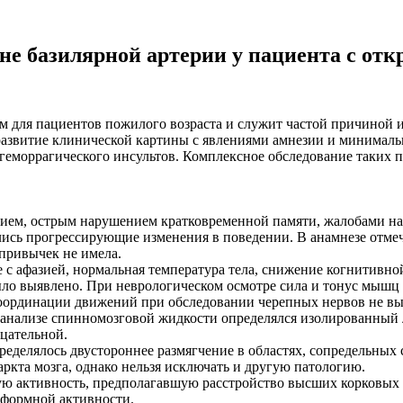
йне базилярной артерии у пациента с о
 для пациентов пожилого возраста и служит частой причиной и
 развитие клинической картины с явлениями амнезии и минима
геморрагического инсультов. Комплексное обследование таких п
анием, острым нарушением кратковременной памяти, жалобами н
лись прогрессирующие изменения в поведении. В анамнезе отме
привычек не имела.
е с афазией, нормальная температура тела, снижение когнитивн
ыло выявлено. При неврологическом осмотре сила и тонус мышц
оординации движений при обследовании черепных нервов не вы
 анализе спинномозговой жидкости определялся изолированный л
цательной.
еделялось двустороннее размягчение в областях, сопредельных 
ркта мозга, однако нельзя исключать и другую патологию.
ю активность, предполагавшую расстройство высших корковых 
иформной активности.