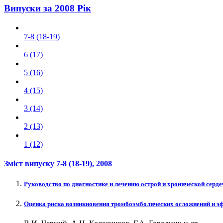
Випуски за 2008 Рік
7-8 (18-19)
6 (17)
5 (16)
4 (15)
3 (14)
2 (13)
1 (12)
Зміст випуску
7-8 (18-19)
, 2008
Руководство по диагностике и лечению острой и хронической серде
Оценка риска возникновения тромбоэмболических осложнений и эф