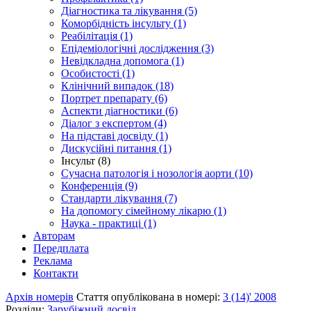
Діагностика та лікування (5)
Коморбідність інсульту (1)
Реабілітація (1)
Епідеміологічні дослідження (3)
Невідкладна допомога (1)
Особистості (1)
Клінічний випадок (18)
Портрет препарату (6)
Аспекти діагностики (6)
Діалог з експертом (4)
На підставі досвіду (1)
Дискусійні питання (1)
Інсульт (8)
Сучасна патологія і нозологія аорти (10)
Конференція (9)
Стандарти лікування (7)
На допомогу сімейному лікарю (1)
Наука - практиці (1)
Авторам
Передплата
Реклама
Контакти
Архів номерів
Стаття опублікована в номері:
3 (14)' 2008
Розділи:
Зарубіжний досвід