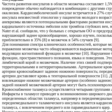
Частота развития инсультов в области мозжечка составляет 1,5
повреждение обычно наблюдается в комбинации с другими стру
окклюзия. Кардиоэмболический инсульт встречается в 27% случ
инсульта неизвестной этиологии у пациентов молодого возраст
аневризмы являются потенциальными факторами развития инсул
кардиального источника эмболии или тромбоза глубоких вен, 
Nater et al. сообщили, что у больных с открытым ОО и предсер
нарушающий заднее кровообращение, хорошо изучен, поскольк
приблизительно в 35% [8] и мозжечок в 54% случаев [9].
Для понимания спектра клинических особенностей, которые мо
поражении мозжечка часто обнаруживаются выраженные моторн
модуляции когнитивной функции в мозжечке [10]. Нарушение 
функции, пространственного познания, языка и поведения. Это
лимбической корой и мозжечком. Наличие этих связей подтв
территориальными и нетерриториальными. Артериальное кров
артерии кровоснабжают заднюю нижнюю поверхность; передни
артерии доставляют кровь к тенториальной поверхности [11]. 
вовлекающие нижние мозжечковые артерии (особенно заднюю),
задней нижней мозжечковой артерии могут быть психоневроло
Кровоснабжение таламуса осуществляется четырьмя группами 
Инфаркты в таламусе приводят к возникновению широкого диа
определенных областях таламуса, например в переднемедиальн
переднемедиального таламического инсульта является кардиоэм
таламуса, с вовлечением переднего или парамедиального ядер.
Иногда клиническая картина энцефалита при определенной лок