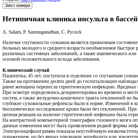
Зміст номера
Нетипичная клиника инсульта в бассе
A. Salam, P. Sanmuganathan, C. Pycock
Наличие спутанности сознания является привычным состоянием
больных молодого и среднего возраста необъяснимое быстрое
различных системных заболеваний, а также ишемического или 
основой положительного исхода заболевания.
Клинический случай
Пациентка, 45 лет, поступила в отделение со спутанным созн
Также на протяжении десяти дней до госпитализации наблюда
ранее женщина перенесла герпетическую инфекцию. Вредных 
При осмотре определялись дезориентировка во времени и мест
систем, а также желудочно-кишечного тракта отклонений не б
глубокие сухожильные рефлексы были в норме. Изменений в к
биохимическое исследование крови были без отклонений. При
цепная реакция на наличие герпетической инфекции была отри
На контрастной компьютерной томографии головного мозга опр
данные изменения могут быть проявлением редкой формы инфа
Электроэнцефалограмма показала неустойчивую низкочастотну
поражением, но без явных признаков энцефалита или эпилепт