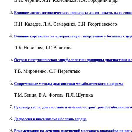
В.И. Черний, А.Н. Колесников, Г.А. Городник и др.
Влияние антигомотоксического препарата ангио-инъель на состоя
Н.Н. Каладзе, Л.А. Семеренко, С.И. Георгиевского
Влияние кортексина на артериальную гипертензию у больных с це
Л.Б. Новикова, Г.Г. Валитова
Острая гипертоническая энцефалопатия: принципы диагностики и 
Т.В. Мироненко, С.Г. Перетятько
Современные методы диагностики метаболического синдрома
Т.М. Бенца, Е.А. Фогель, П.Л. Шупика
Руководство по диагностике и лечению острой тромбоэмболии лег
Депрессия и ишемическая болезнь сердца
Рекомендации по лечению нарушений мозгового кровообращения у 