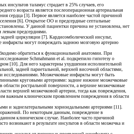
ных инсультов таламус страдает в 25% случаев, его
реднего возраста является послеоперационная артериальная
ния сердца [3]. Первое является наиболее частой причиной
аселения [6]. Открытое ОО и предсердные септальные
становлены. У данной пациентки причина не установлена, нет
 и левым предсердиями.
и задней циркуляции [7]. Кардиоэмболический инсульт,
ие инфаркты могут повреждать заднюю мозговую артерию
еобходимо обратиться к функциональной анатомии. При
следование Schmahmann et al. подкрепило гипотезу о
ом [10]. Для него характерны ухудшения исполнительной
альной, задней париетальной, верхней височной областями,
ми исследованиями. Мозжечковые инфаркты могут быть
 длинными круговыми артериями: задние нижние мозжечковые
 области ростральной поверхности, а верхние мозжечковые
бласти верхней мозжечковой артерии, тогда как повреждения,
угим важным клиническим проявлением повреждения в области
ыми и заднелатеральными хориоидальными артериями [11].
поражений. По некоторым данным, повреждение в
в данном клиническом случае. Наиболее часто причиной
сто возникают в результате инсультов в области мозжечка и
личить инсульт от типичных проявлений энцефалита с