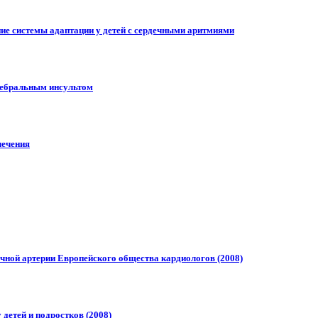
ние системы адаптации у детей с сердечными аритмиями
ребральным инсультом
лечения
очной артерии Европейского общества кардиологов (2008)
детей и подростков (2008)