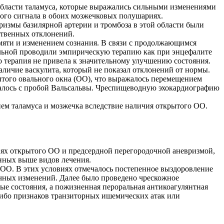
бласти таламуса, которые выражались сильными изменениями
ного сигнала в обоих мозжечковых полушариях.
измы базилярной артерии и тромбоза в этой области были
ственных отклонений.
мяти и изменением сознания. В связи с продолжающимся
ольной проводили эмпирическую терапию как при энцефалите
 терапия не привела к значительному улучшению состояния.
личие васкулита, который не показал отклонений от нормы.
ытого овального окна (ОО), что выражалось перемещением
ьшалось с пробой Вальсальвы. Чреспищеводную эхокардиографию
ием таламуса и мозжечка вследствие наличия открытого ОО.
виях открытого ОО и предсердной перегородочной аневризмой,
нных выше видов лечения.
 ОО. В этих условиях отмечалось постепенное выздоровление
очных изменений. Далее было проведено чрескожное
ные состояния, а пожизненная пероральная антикоагулянтная
либо признаков транзиторных ишемических атак или