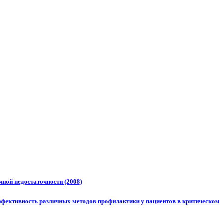
чной недостаточности (2008)
фективность различных методов профилактики у пациентов в критическом