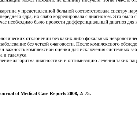
 картина у представленной больной соответствовала спектру на
ереднего ядра, но слабо коррелировала с диагнозом. Это было с
ае необходимо было провести дифференциальный диагноз для и
рологических отклонений без каких-либо фокальных неврологич
аболевание без четкой очаговости. После комплексного обследов
лан важность комплексной оценки для исключения системных за
а и таламуса.
ение алгоритма диагностики и оптимизацию лечения таких пац
rnal of Medical Case Reports 2008, 2: 75.