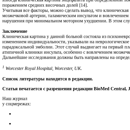
поражением средних височных долей [14].
Учитывая все факторы, можно сделать вывод, что клиническая
мозжечковой артерии, таламическим инсультом и вовлечением п
нарушения при минимальном моторном ухудшении. В этом случ
Заключение
Клиническая картина у данной больной состояла из психонев
изменением индивидуальности, указывали на неврологическое з
парадоксальной эмболии. Этот случай выдвигает на первый п
атипичной клиники инсульта, особенно с вовлечением мозжечк
Дальнейшие исследования должны быть направлены на определ
1
Worcester Royal Hospital, Worcester, UK.
Список литературы находится в редакции.
Статья печатается с разрешения редакции BioMed Central, Jou
Наш журнал
у соцмережах: