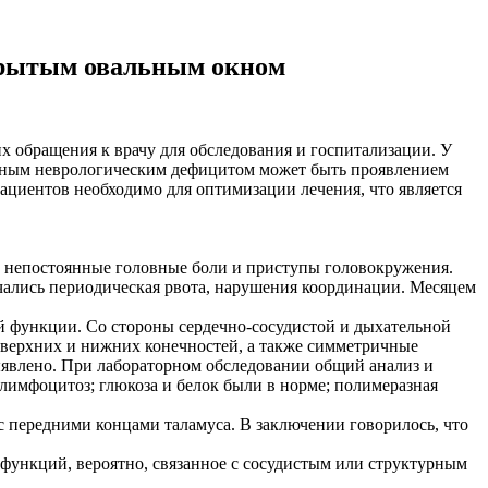
ткрытым овальным окном
х обращения к врачу для обследования и госпитализации. У
льным неврологическим дефицитом может быть проявлением
ациентов необходимо для оптимизации лечения, что является
а непостоянные головные боли и приступы головокружения.
чались периодическая рвота, нарушения координации. Месяцем
ой функции. Со стороны сердечно-сосудистой и дыхательной
 верхних и нижних конечностей, а также симметричные
явлено. При лабораторном обследовании общий анализ и
имфоцитоз; глюкоза и белок были в норме; полимеразная
с передними концами таламуса. В заключении говорилось, что
функций, вероятно, связанное с сосудистым или структурным