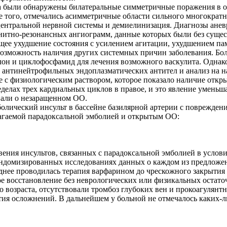
а были обнаружены билатеральные симметричные поражения в о
ме того, отмечались асимметричные области сильного многократ
ентральной нервной системы и демиелинизация. Диагнозы аневр
нитно-резонансных ангиограмм, данные которых были без суще
щее ухудшение состояния с усилением агитации, ухудшением па
 возможность наличия других системных причин заболевания. Б
он и циклофосфамид для лечения возможного васкулита. Однако
антинейтрофильных эндоплазматических антител и анализ на на
е с физиологическим раствором, которое показало наличие откр
еделах трех кардиальных циклов в правое, и это явление умен
овали о незаращенном ОО.
олический инсульт в бассейне базилярной артерии с поврежден
лагаемой парадоксальной эмболией и открытым ОО:
вения инсультов, связанных с парадоксальной эмболией в усло
андомизированных исследованиях данных о каждом из предложе
зднее проводилась терапия варфарином до чрескожного закрытия
ое восстановление без неврологических или физикальных остат
о возраста, отсутствовали тромбоз глубоких вен и прокоагулянт
тия осложнений. В дальнейшем у больной не отмечалось каких-