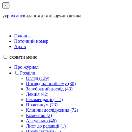
×
укр
рус
анг
видання для лікаря-практика
Головна
Поточний номер
Архів
сховати
меню
Про журнал
Розділи
Огляд (139)
Погляд на проблему (30)
Зарубіжний досвід (43)
Лекція (42)
Рекомендації (111)
Практикум (73)
Клінічні дослідження (72)
Коментар (2)
Актуально (46)
Лист до редакції (1)
Профілактика (1)