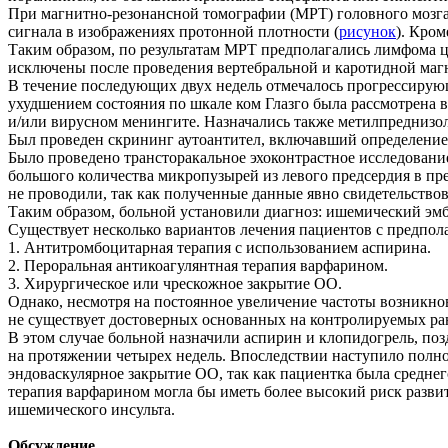
При магнитно-резонансной томографии (МРТ) головного мозг
сигнала в изображениях протонной плотности (
рисунок
). Кро
Таким образом, по результатам МРТ предполагались лимфома ц
исключены после проведения вертебральной и каротидной маг
В течение последующих двух недель отмечалось прогрессирую
ухудшением состояния по шкале ком Глазго была рассмотрена
и/или вирусном менингите. Назначались также метилпреднизол
Был проведен скрининг аутоантител, включавший определение 
Было проведено трансторакальное эхоконтрастное исследовани
большого количества микропузырей из левого предсердия в пр
не проводили, так как полученные данные явно свидетельств
Таким образом, больной установили диагноз: ишемический эмб
Существует несколько вариантов лечения пациентов с предпо
1. Антитромбоцитарная терапия с использованием аспирина.
2. Пероральная антикоагулянтная терапия варфарином.
3. Хирургическое или чрескожное закрытие ОО.
Однако, несмотря на постоянное увеличение частоты возникно
не существует достоверных основанных на контролируемых р
В этом случае больной назначили аспирин и клопидогрель, по
на протяжении четырех недель. Впоследствии наступило полн
эндоваскулярное закрытие ОО, так как пациентка была среднег
терапия варфарином могла бы иметь более высокий риск разви
ишемического инсульта.
Обсуждение