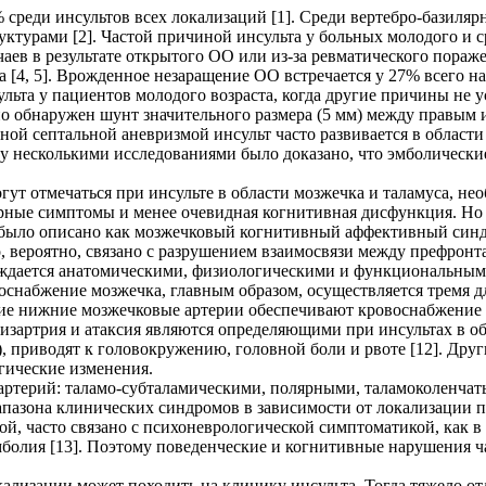
% среди инсультов всех локализаций [1]. Среди вертебро-базиляр
ктурами [2]. Частой причиной инсульта у больных молодого и с
аев в результате открытого ОО или из-за ревматического пораже
а [4, 5]. Врожденное незаращение ОО встречается у 27% всего н
ьта у пациентов молодого возраста, когда другие причины не у
но обнаружен шунт значительного размера (5 мм) между правым
дной септальной аневризмой инсульт часто развивается в област
у несколькими исследованиями было доказано, что эмболическ
гут отмечаться при инсульте в области мозжечка и таламуса, н
ые симптомы и менее очевидная когнитивная дисфункция. Но ис
было описано как мозжечковый когнитивный аффективный синдр
, вероятно, связано с разрушением взаимосвязи между префронт
ерждается анатомическими, физиологическими и функциональны
оснабжение мозжечка, главным образом, осуществляется тремя
е нижние мозжечковые артерии обеспечивают кровоснабжение в
Дизартрия и атаксия являются определяющими при инсультах в о
 приводят к головокружению, головной боли и рвоте [12]. Др
гические изменения.
артерий: таламо-субталамическими, полярными, таламоколенчат
пазона клинических синдромов в зависимости от локализации 
ой, часто связано с психоневрологической симптоматикой, как 
болия [13]. Поэтому поведенческие и когнитивные нарушения ча
ализации может походить на клинику инсульта. Тогда тяжело от