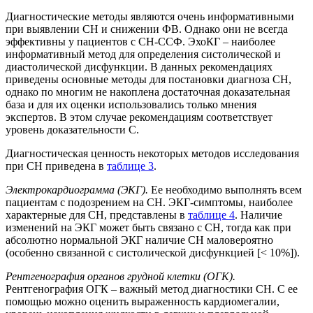
Диагностические методы являются очень информативными
при выявлении СН и снижении ФВ. Однако они не всегда
эффективны у пациентов с СН-ССФ. ЭхоКГ – наиболее
информативный метод для определения систолической и
диастолической дисфункции. В данных рекомендациях
приведены основные методы для постановки диагноза СН,
однако по многим не накоплена достаточная доказательная
база и для их оценки использовались только мнения
экспертов. В этом случае рекомендациям соответствует
уровень доказательности С.
Диагностическая ценность некоторых методов исследования
при СН приведена в
таблице 3
.
Электрокардиограмма (ЭКГ).
Ее необходимо выполнять всем
пациентам с подозрением на СН. ЭКГ-симптомы, наиболее
характерные для СН, представлены в
таблице 4
. Наличие
изменений на ЭКГ может быть связано с СН, тогда как при
абсолютно нормальной ЭКГ наличие СН маловероятно
(особенно связанной с систолической дисфункцией [< 10%]).
Рентгенография органов грудной клетки (ОГК).
Рентгенография ОГК – важный метод диагностики СН. С ее
помощью можно оценить выраженность кардиомегалии,