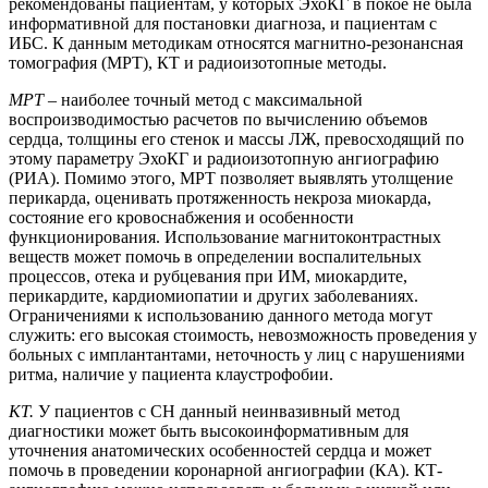
рекомендованы пациентам, у которых ЭхоКГ в покое не была
информативной для постановки диагноза, и пациентам с
ИБС. К данным методикам относятся магнитно-резонансная
томография (МРТ), КТ и радиоизотопные методы.
МРТ
– наиболее точный метод с максимальной
воспроизводимостью расчетов по вычислению объемов
сердца, толщины его стенок и массы ЛЖ, превосходящий по
этому параметру ЭхоКГ и радиоизотопную ангиографию
(РИА). Помимо этого, МРТ позволяет выявлять утолщение
перикарда, оценивать протяженность некроза миокарда,
состояние его кровоснабжения и особенности
функционирования. Использование магнитоконтрастных
веществ может помочь в определении воспалительных
процессов, отека и рубцевания при ИМ, миокардите,
перикардите, кардиомиопатии и других заболеваниях.
Ограничениями к использованию данного метода могут
служить: его высокая стоимость, невозможность проведения у
больных с имплантантами, неточность у лиц с нарушениями
ритма, наличие у пациента клаустрофобии.
КТ.
У пациентов с СН данный неинвазивный метод
диагностики может быть высокоинформативным для
уточнения анатомических особенностей сердца и может
помочь в проведении коронарной ангиографии (КА). КТ-