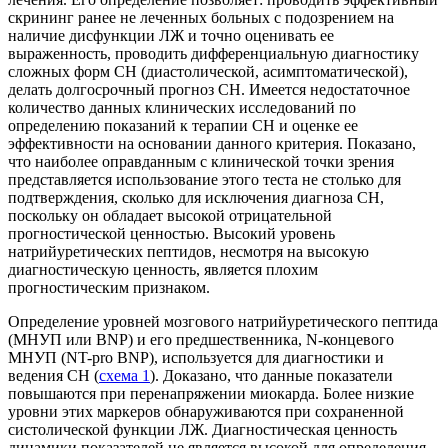
скрининг ранее не леченных больных с подозрением на
наличие дисфункции ЛЖ и точно оценивать ее
выраженность, проводить дифференциальную диагностику
сложных форм СН (диастолической, асимптоматической),
делать долгосрочный прогноз СН. Имеется недостаточное
количество данных клинических исследований по
определению показаний к терапии СН и оценке ее
эффективности на основании данного критерия. Показано,
что наиболее оправданным с клинической точки зрения
представляется использование этого теста не столько для
подтверждения, сколько для исключения диагноза СН,
поскольку он обладает высокой отрицательной
прогностической ценностью. Высокий уровень
натрийуретических пептидов, несмотря на высокую
диагностическую ценность, является плохим
прогностическим признаком.
Определение уровней мозгового натрийуретического пептида
(МНУП или BNP) и его предшественника, N-концевого
МНУП (NT-pro BNP), используется для диагностики и
ведения СН (
схема 1
). Доказано, что данные показатели
повышаются при перенапряжении миокарда. Более низкие
уровни этих маркеров обнаруживаются при сохраненной
систолической функции ЛЖ. Диагностическая ценность
динамики показателей не является высокой для определения