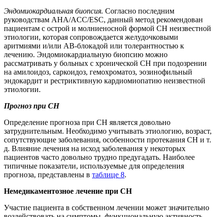
Эндомиокардиальная биопсия.
Согласно последним
руководствам AHA/ACC/ESC, данный метод рекомендован
пациентам с острой и молниеносной формой СН неизвестной
этиологии, которая сопровождается желудочковыми
аритмиями и/или АВ-блокадой или толерантностью к
лечению. Эндомиокардиальную биопсию можно
рассматривать у больных с хронической СН при подозрении
на амилоидоз, саркоидоз, гемохроматоз, эозинофильный
эндокардит и рестриктивную кардиомиопатию неизвестной
этиологии.
Прогноз при СН
Определение прогноза при СН является довольно
затруднительным. Необходимо учитывать этиологию, возраст,
сопутствующие заболевания, особенности протекания СН и т.
д. Влияние лечения на исход заболевания у некоторых
пациентов часто довольно трудно предугадать. Наиболее
типичные показатели, используемые для определения
прогноза, представлены в
таблице 8
.
Немедикаментозное лечение при СН
Участие пациента в собственном лечении может значительно
воздействовать на симптомы, функциональную активность,