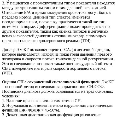
3. У пациентов с промежуточным типом показатели находятся
между рестриктивным типом и замедленной релаксацией.
Отношение Е/А и время замедления кровотока могут быть в
пределах нормы. Данный тип спектра именуется
псевдонормальным, поскольку практически такой же тип
возможен в норме. Дифференциация может проводиться по
другим показателям, таким как оценка потоков в легочных
венах и скоростей движения стенки миокарда с помощью
цветного тканевого доплеровского режима (TDI).
Доплер-ЭхоКГ позволяет оценить САД в легочной артерии,
которое вычисляется, исходя из показателя давления правого
желудочка и скорости потока трикуспидальной регургитации.
Это исследование позволяет также оценить ударный объем и
СВ c измерением интеграла скорости аортального потока
(VTI).
Оценка СН с сохраненной систолической функцией.
ЭхоКГ
– основной метод исследования в диагностике СН-ССФ.
Постановка диагноза должна основываться на трех основных
условиях:
1. Наличие признаков и/или симптомов СН.
2. Нормальная или незначительно нарушенная систолическая
функция ЛЖ (ФВЛЖ > 45-50%).
3. Доказанная диастолическая дисфункция (выявление