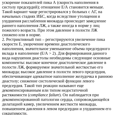
ускорение показателей пика А (скорость наполнения в
систолу предсердий); отношение Е/А становится меньше.
Такой вариант чаще регистрировался у больных с АГ, на
начальных стадиях ИБС, когда вследствие утолщения и
ухудшения расслабления миокарда происходит замедление
раннего наполнения ЛЖ, а также иногда в норме у лиц
пожилого возраста. При этом давление в полости ЛЖ
снижено или в норме.
2. Рестриктивный тип – регистрируются увеличение пика
скорости Е, укорочение времени диастолического
наполнения, значительное уменьшение объема предсердного
вклада в наполнение (Е/А > 2). Для формирования данного
вида нарушения диастолы необходимы следующие основные
компоненты: высокое конечное диастолическое давление в
полости ЛЖ, формируемое значительной жесткостью его
миокарда; высокое давление в полости левого предсердия,
обеспечивающее адекватное наполнение желудочка в раннюю
диастолу; снижение систолической функции левого
предсердия. Такой тип реакции называют еще
декомпенсированным или типом недостаточной
растяжимости (
compliance failure
). Он наблюдается при
декомпенсированной патологии сердца, сопровождающейся
дилатацией камер, увеличением жесткости миокарда,
повышением давления в левом предсердии и ухудшением его
сократимости.