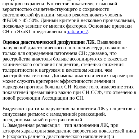
функция сохранена. В качестве показателя, с высокой
вероятностью свидетельствующего о сохранности
систолической функции, можно рекомендовать уровень
ФВЛЖ > 45-50%. Данный критерий несколько произвольный,
поскольку зависит от многих факторов. Основные признаки
СН на ЭхоКГ представлены в
таблице 7
.
Оценка диастолической дисфункции ЛЖ.
Выявление
нарушений диастолического наполнения сердца важно не
только для определения патогенеза СН: доказано, что
расстройства диастолы больше ассоциируются с тяжестью
клинического состояния пациентов, степенью снижения
толерантности к нагрузкам и качеством жизни, чем
расстройства систолы. Динамика диастолических параметров
может служить критерием эффективности лечения и
маркером прогноза больных СН. Кроме того, измерение этих
показателей чрезвычайно важно при СН-ССФ, что отмечено в
новой резолюции Ассоциации по СН.
Выделяют три типа нарушения наполнения ЛЖ у пациентов с
синусовым ритмом: с замедленной релаксацией,
псевдонормальный и рестриктивный.
1. Замедленная релаксация – тип наполнения ЛЖ, при
котором характерны замедление скоростных показателей пика
Е (скорость раннего диастолического наполнения) и