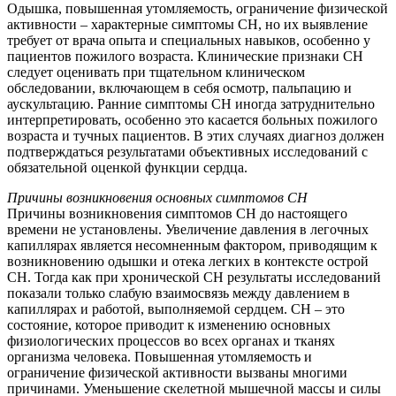
Одышка, повышенная утомляемость, ограничение физической
активности – характерные симптомы СН, но их выявление
требует от врача опыта и специальных навыков, особенно у
пациентов пожилого возраста. Клинические признаки СН
следует оценивать при тщательном клиническом
обследовании, включающем в себя осмотр, пальпацию и
аускультацию. Ранние симптомы СН иногда затруднительно
интерпретировать, особенно это касается больных пожилого
возраста и тучных пациентов. В этих случаях диагноз должен
подтверждаться результатами объективных исследований с
обязательной оценкой функции сердца.
Причины возникновения основных симптомов СН
Причины возникновения симптомов СН до настоящего
времени не установлены. Увеличение давления в легочных
капиллярах является несомненным фактором, приводящим к
возникновению одышки и отека легких в контексте острой
СН. Тогда как при хронической СН результаты исследований
показали только слабую взаимосвязь между давлением в
капиллярах и работой, выполняемой сердцем. СН – это
состояние, которое приводит к изменению основных
физиологических процессов во всех органах и тканях
организма человека. Повышенная утомляемость и
ограничение физической активности вызваны многими
причинами. Уменьшение скелетной мышечной массы и силы