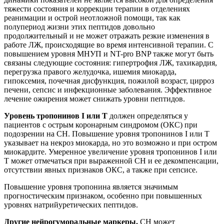
тяжести состояния и коррекции терапии в отделениях
реанимации и острой неотложной помощи, так как
полупериод жизни этих пептидов довольно
продолжительный и не может отражать резкие изменения в
работе ЛЖ, происходящие во время интенсивной терапии. С
повышением уровня МНУП и NT-pro BNP также могут быть
связаны следующие состояния: гипертрофия ЛЖ, тахикардия,
перегрузка правого желудочка, ишемия миокарда,
гипоксемия, почечная дисфункция, пожилой возраст, цирроз
печени, сепсис и инфекционные заболевания. Эффективное
лечение ожирения может снижать уровни пептидов.
Уровень тропонинов I или T
должен определяться у
пациентов с острым коронарным синдромом (ОКС) при
подозрении на СН. Повышение уровня тропонинов I или T
указывает на некроз миокарда, но это возможно и при остром
миокардите. Умеренное увеличение уровня тропонинов I или
T может отмечаться при выраженной СН и ее декомпенсации,
отсутствии явных признаков ОКС, а также при сепсисе.
Повышение уровня тропонина является значимым
прогностическим признаком, особенно при повышенных
уровнях натрийуретических пептидов.
Другие нейрогуморальные маркеры.
СН может