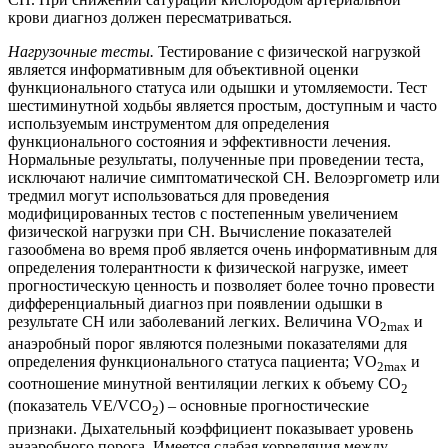
крови диагноз должен пересматриваться.
Нагрузочные тесты.
Тестирование с физической нагрузкой
является информативным для объективной оценки
функционального статуса или одышки и утомляемости. Тест
шестиминутной ходьбы является простым, доступным и часто
используемым инструментом для определения
функционального состояния и эффективности лечения.
Нормальные результаты, полученные при проведении теста,
исключают наличие симптоматической СН. Велоэргометр или
тредмил могут использоваться для проведения
модифицированных тестов с постепенным увеличением
физической нагрузки при СН. Вычисление показателей
газообмена во время проб является очень информативным для
определения толерантности к физической нагрузке, имеет
прогностическую ценность и позволяет более точно провести
дифференциальный диагноз при появлении одышки в
результате СН или заболеваний легких. Величина VO
и
2max
анаэробный порог являются полезными показателями для
определения функционального статуса пациента; VO
и
2max
соотношение минутной вентиляции легких к объему СО
2
(показатель VE/VCO
) – основные прогностические
2
признаки. Дыхательный коэффициент показывает уровень
анаэробного порога. Имеется слабая корреляция между