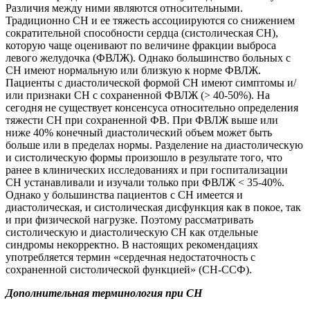
Различия между ними являются относительными.
Традиционно СН и ее тяжесть ассоциируются со снижением
сократительной способности сердца (систолическая СН),
которую чаще оценивают по величине фракции выброса
левого желудочка (ФВЛЖ). Однако большинство больных с
СН имеют нормальную или близкую к норме ФВЛЖ.
Пациенты с диастолической формой СН имеют симптомы и/
или признаки СН с сохраненной ФВЛЖ (> 40-50%). На
сегодня не существует консенсуса относительно определения
тяжести СН при сохраненной ФВ. При ФВЛЖ выше или
ниже 40% конечный диастолический объем может быть
больше или в пределах нормы. Разделение на диастолическую
и систолическую формы произошло в результате того, что
ранее в клинических исследованиях и при госпитализации
СН устанавливали и изучали только при ФВЛЖ < 35-40%.
Однако у большинства пациентов с СН имеется и
диастолическая, и систолическая дисфункция как в покое, так
и при физической нагрузке. Поэтому рассматривать
систолическую и диастолическую СН как отдельные
синдромы некорректно. В настоящих рекомендациях
употребляется термин «сердечная недостаточность с
сохраненной систолической функцией» (СН-ССФ).
Дополнительная терминология при СН