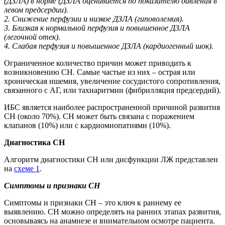
(ДЗЛА) в норме (ДЗЛА оценивается по показателю давления в
левом предсердии).
2. Снижение перфузии и низкое ДЗЛА (гиповолемия).
3. Близкая к нормальной перфузия и повышенное ДЗЛА
(легочной отек).
4. Слабая перфузия и повышенное ДЗЛА (кардиогенный шок).
Ограниченное количество причин может приводить к
возникновению СН. Самые частые из них – острая или
хроническая ишемия, увеличение сосудистого сопротивления,
связанного с АГ, или тахиаритмии (фибрилляция предсердий).
ИБС является наиболее распространенной причиной развития
СН (около 70%). СН может быть связана с поражением
клапанов (10%) или с кардиомиопатиями (10%).
Диагностика СН
Алгоритм диагностики СН или дисфункции ЛЖ представлен
на
схеме 1
.
Симптомы и признаки СН
Симптомы и признаки СН – это ключ к раннему ее
выявлению. СН можно определять на ранних этапах развития,
основываясь на анамнезе и внимательном осмотре пациента.