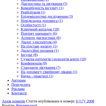
Діагностика та лікування (5)
Коморбідність інсульту (1)
Реабілітація (1)
Епідеміологічні дослідження (3)
Невідкладна допомога (1)
Особистості (1)
Клінічний випадок (18)
Портрет препарату (6)
Аспекти діагностики (6)
Діалог з експертом (4)
На підставі досвіду (1)
Дискусійні питання (1)
Інсульт (8)
Сучасна патологія і нозологія аорти (10)
Конференція (9)
Стандарти лікування (7)
На допомогу сімейному лікарю (1)
Наука - практиці (1)
Авторам
Передплата
Реклама
Контакти
Архів номерів
Стаття опублікована в номері:
6 (17)' 2008
Розділи:
Рекомендації