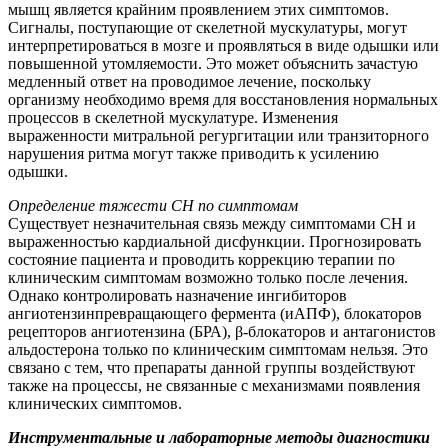
мышц является крайним проявлением этих симптомов.
Сигналы, поступающие от скелетной мускулатуры, могут
интерпретироваться в мозге и проявляться в виде одышки или
повышенной утомляемости. Это может объяснить зачастую
медленный ответ на проводимое лечение, поскольку
организму необходимо время для восстановления нормальных
процессов в скелетной мускулатуре. Изменения
выраженности митральной регургитации или транзиторного
нарушения ритма могут также приводить к усилению
одышки.
Определение тяжести СН по симптомам
Существует незначительная связь между симптомами СН и
выраженностью кардиальной дисфункции. Прогнозировать
состояние пациента и проводить коррекцию терапии по
клиническим симптомам возможно только после лечения.
Однако контролировать назначение ингибиторов
ангиотензинпревращающего фермента (иАПФ), блокаторов
рецепторов ангиотензина (БРА), β-блокаторов и антагонистов
альдостерона только по клиническим симптомам нельзя. Это
связано с тем, что препараты данной группы воздействуют
также на процессы, не связанные с механизмами появления
клинических симптомов.
Инструментальные и лабораторные методы диагностики