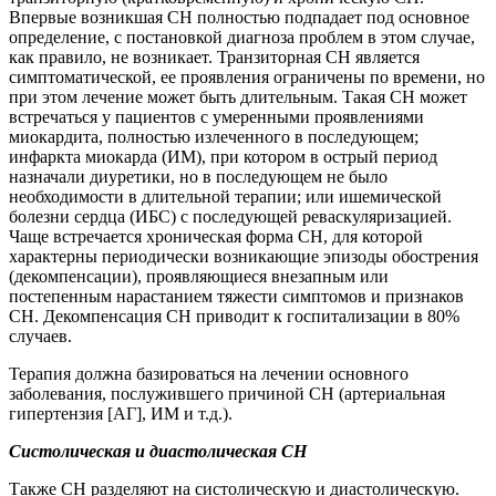
Впервые возникшая СН полностью подпадает под основное
определение, с постановкой диагноза проблем в этом случае,
как правило, не возникает. Транзиторная СН является
симптоматической, ее проявления ограничены по времени, но
при этом лечение может быть длительным. Такая СН может
встречаться у пациентов с умеренными проявлениями
миокардита, полностью излеченного в последующем;
инфаркта миокарда (ИМ), при котором в острый период
назначали диуретики, но в последующем не было
необходимости в длительной терапии; или ишемической
болезни сердца (ИБС) с последующей реваскуляризацией.
Чаще встречается хроническая форма СН, для которой
характерны периодически возникающие эпизоды обострения
(декомпенсации), проявляющиеся внезапным или
постепенным нарастанием тяжести симптомов и признаков
СН. Декомпенсация СН приводит к госпитализации в 80%
случаев.
Терапия должна базироваться на лечении основного
заболевания, послужившего причиной СН (артериальная
гипертензия [АГ], ИМ и т.д.).
Систолическая и диастолическая СН
Также СН разделяют на систолическую и диастолическую.