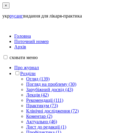
×
укр
рус
анг
видання для лікаря-практика
Головна
Поточний номер
Архів
сховати
меню
Про журнал
Розділи
Огляд (139)
Погляд на проблему (30)
Зарубіжний досвід (43)
Лекція (42)
Рекомендації (111)
Практикум (73)
Клінічні дослідження (72)
Коментар (2)
Актуально (46)
Лист до редакції (1)
Профілактика (1)