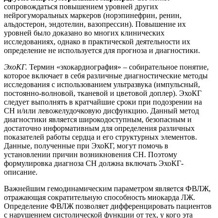
сопровождаться повышением уровней других
нейрогуморальных маркеров (норэпинефрин, ренин,
альдостерон, эндотелин, вазопрессин). Повышение их
уровней было доказано во многих клинических
исследованиях, однако в практической деятельности их
определение не используется для прогноза и диагностики.
ЭхоКГ.
Термин «эхокардиография» – собирательное понятие,
которое включает в себя различные диагностические методы
исследования с использованием ультразвука (импульсный,
постоянно-волновой, тканевой и цветовой доплер). ЭхоКГ
следует выполнять в кратчайшие сроки при подозрении на
СН и/или левожелудочковую дисфункцию. Данный метод
диагностики является широкодоступным, безопасным и
достаточно информативным для определения различных
показателей работы сердца и его структурных элементов.
Данные, полученные при ЭхоКГ, могут помочь в
установлении причин возникновения СН. Поэтому
формулировка диагноза СН должна включать ЭхоКГ-
описание.
Важнейшим гемодинамическим параметром является ФВЛЖ,
отражающая сократительную способность миокарда ЛЖ.
Определение ФВЛЖ позволяет дифференцировать пациентов
с нарушением систолической функции от тех, у кого эта