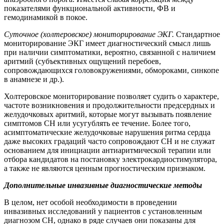
показателями функциональной активности, ФВ и
гемодинамикой в покое.
Суточное (холтеровское) мониторирование ЭКГ.
Стандартное
мониторирование ЭКГ имеет диагностический смысл лишь
при наличии симптоматики, вероятно, связанной с наличием
аритмий (субъективных ощущений перебоев,
сопровождающихся головокружениями, обмороками, синкопе
в анамнезе и др.).
Холтеровское мониторирование позволяет судить о характере,
частоте возникновения и продолжительности предсердных и
желудочковых аритмий, которые могут вызывать появление
симптомов СН или усугублять ее течение. Более того,
асимптоматические желудочковые нарушения ритма сердца
даже высоких градаций часто сопровождают СН и не служат
основанием для инициации антиаритмической терапии или
отбора кандидатов на постановку электрокардиостимулятора,
а также не являются ценным прогностическим признаком.
Дополнительные инвазивные диагностические методы
В целом, нет особой необходимости в проведении
инвазивных исследований у пациентов с установленным
диагнозом СН, однако в ряде случаев они показаны для