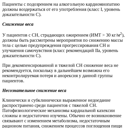
Пациенты с подозрением на алкогольную кардиомиопатию
должны воздержаться от его употребления (класс I, уровень
доказательности С).
Снижение веса
2
У пациентов с СН, страдающих ожирением (ИМТ > 30 кг/м
),
должны быть рассмотрены мероприятия по снижению массы
тела с целью предупреждения прогрессирования СН и
улучшения самочувствия (класс рекомендаций IIa, уровень
доказательности С).
При декомпенсированной и тяжелой СН снижение веса не
рекомендуется, поскольку в дальнейшем возможна его
неконтролируемая потеря и анорексия у данной группы
пациентов.
Несознательное снижение веса
Клинически и субклинически выраженное недоедание
распространено среди пациентов с тяжелой СН.
Патофизиологические механизмы кардиальной кахексии
сложны и недостаточно изучены. Обычно ее возникновение
связывают с изменением метаболизма, недостаточным
рационом питания, снижением процессов поглощения пищи