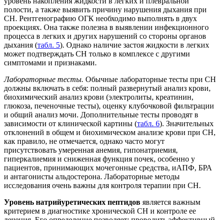
уровень накопления жидкости в легких и плевральной
полости, а также выявить причину нарушения дыхания при
СН. Рентгенографию ОГК необходимо выполнять в двух
проекциях. Она также полезна в выявлении инфекционного
процесса в легких и других нарушений со стороны органов
дыхания (
табл. 5
). Однако наличие застоя жидкости в легких
может подтверждать СН только в комплексе с другими
симптомами и признаками.
Лабораторные тесты.
Обычные лабораторные тесты при СН
должны включать в себя: полный развернутый анализ крови,
биохимический анализ крови (электролиты, креатинин,
глюкоза, печеночные тесты), оценку клубочковой фильтрации
и общий анализ мочи. Дополнительные тесты проводят в
зависимости от клинической картины (
табл. 6
). Значительных
отклонений в общем и биохимическом анализе крови при СН,
как правило, не отмечается, однако часто могут
присутствовать умеренная анемия, гипонатриемия,
гиперкалиемия и сниженная функция почек, особенно у
пациентов, принимающих мочегонные средства, иАПФ, БРА
и антагонисты альдостерона. Лабораторные методы
исследования очень важны для контроля терапии при СН.
Уровень натрийуретических пептидов
является важным
критерием в диагностике хронической СН и контроле ее
лечения. Его определение позволяет: проводить эффективный