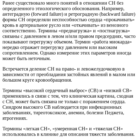
Ранее существовало много понятий в отношении СН без
определенного этиологического обоснования. Например,
антеградную (forward failure) и ретроградную (backward failure)
формы СН определяли неспособностью сердца «прокачивать»
кровь в артериальное русло или «откачивать» из венозного
соответственно. Термины «преднагрузка» и «постнагрузка»
связаны с давлением в левом и/или правом предсердиях, часто
показывают перегрузку объемом. Термин «работа миокарда»
нередко отражает перегрузку давлением или высоким
сопротивлением. Однако измерение этих параметров иногда
может быть неточным.
Встречается деление СН на право- и левожелудочковую в
зависимости от преобладания застойных явлений в малом или
большом круге кровообращения.
Термины «высокий сердечный выброс» (СВ) и «низкий СВ»
применялись в связи с тем, что клиническая картина, сходная
с СН, может быть связана не только с поражением сердца.
Синдром высокого СВ наблюдается при инфекционных
заболеваниях, тиреотоксикозе, анемии, болезни Педжета,
ятрогениях.
Термины «легкая СН», «умеренная СН» и «тяжелая СН»
использовались в клинике для описания тяжести заболевания.