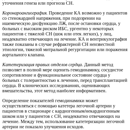
уточнения генеза или прогноза СН.
Коронароангиография.
Проведение КА возможно у пациентов
со стенокардией напряжения, при подозрении на
ишемическую дисфункцию ЛЖ, после остановки сердца, у
больных с высоким риском ИБС, ургентно у некоторых
пациентов с тяжелой СН (шок или отек легких), у лиц,
неадекватно отвечающих на лечение. КА и вентрикулография
также показаны в случае рефрактерной СН неизвестной
этиологии, тяжелой митральной регургитации или поражения
аортального клапана.
Катетеризация правых отделов сердца.
Данный метод
позволяет в полной мере оценить гемодинамику, сосудистое
сопротивление и функциональное состояние сердца у
больных с толерантностью к лечению, перед трансплантацией
сердца. В клинических исследованиях, оценивающих
вмешательства, этот метод наиболее информативен.
Определение показателей гемодинамики может
осуществляться с помощью катетера легочной артерии у
пациентов в стационаре с кардиогенным/некардиогенным
шоком или у пациентов с СН, неадекватно отвечающих на
лечение. Между тем, использование катетеризации легочной
артерии не показало улучшения исходов.