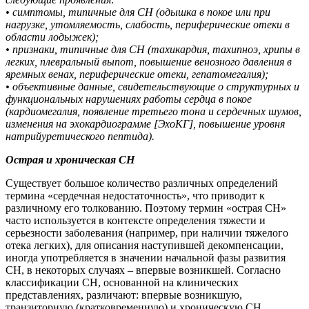
• симптомы, типичные для СН (одышка в покое или при
нагрузке, утомляемость, слабость, периферические отеки в
области лодыжек);
• признаки, типичные для СН (тахикардия, тахипноэ, хрипы в
легких, плевральный выпот, повышение венозного давления в
яремных венах, периферические отеки, гепатомегалия);
• объективные данные, свидетельствующие о структурных и
функциональных нарушениях работы сердца в покое
(кардиомегалия, появление третьего тона и сердечных шумов,
изменения на эхокардиограмме [ЭхоКГ], повышение уровня
натрийуретического пептида).
Острая и хроническая СН
Существует большое количество различных определений
термина «сердечная недостаточность», что приводит к
различному его толкованию. Поэтому термин «острая СН»
часто используется в контексте определения тяжести и
серьезности заболевания (например, при наличии тяжелого
отека легких), для описания наступившей декомпенсации,
иногда употребляется в значении начальной фазы развития
СН, в некоторых случаях – впервые возникшей. Согласно
классификации СН, основанной на клинических
представлениях, различают: впервые возникшую,
транзиторную (кратковременную) и хроническую СН.