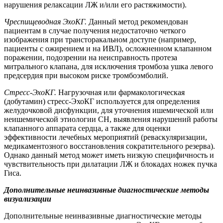
нарушения релаксации ЛЖ и/или его растяжимости).
Чреспищеводная ЭхоКГ.
Данный метод рекомендован
пациентам в случае получения недостаточно четкого
изображения при трансторакальном доступе (например,
пациенты с ожирением и на ИВЛ), осложненном клапанном
поражении, подозрении на неисправность протеза
митрального клапана, для исключения тромбоза ушка левого
предсердия при высоком риске тромбоэмболий.
Стресс-ЭхоКГ.
Нагрузочная или фармакологическая
(добутамин) стресс-ЭхоКГ используется для определения
желудочковой дисфункции, для уточнения ишемической или
неишемической этиологии СН, выявления нарушений работы
клапанного аппарата сердца, а также для оценки
эффективности лечебных мероприятий (реваскуляризации,
медикаментозного восстановления сократительного резерва).
Однако данный метод может иметь низкую специфичность и
чувствительность при дилатации ЛЖ и блокадах ножек пучка
Гиса.
Дополнительные неинвазивные диагностические методы
визуализации
Дополнительные неинвазивные диагностические методы