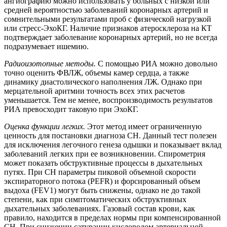
ангиографию можно использовать у больных с низкой или
средней вероятностью заболеваний коронарных артерий и
сомнительными результатами проб с физической нагрузкой
или стресс-ЭхоКГ. Наличие признаков атеросклероза на КТ
подтверждает заболевание коронарных артерий, но не всегда
подразумевает ишемию.
Радиоизотопные методы.
С помощью РИА можно довольно
точно оценить ФВЛЖ, объемы камер сердца, а также
динамику диастолического наполнения ЛЖ. Однако при
мерцательной аритмии точность всех этих расчетов
уменьшается. Тем не менее, воспроизводимость результатов
РИА превосходит таковую при ЭхоКГ.
Оценка функции легких.
Этот метод имеет ограниченную
ценность для постановки диагноза СН. Данный тест полезен
для исключения легочного генеза одышки и показывает вклад
заболеваний легких при ее возникновении. Спирометрия
может показать обструктивные процессы в дыхательных
путях. При СН параметры пиковой объемной скорости
экспираторного потока (PEFR) и форсированный объем
выдоха (FEV1) могут быть снижены, однако не до такой
степени, как при симптоматических обструктивных
дыхательных заболеваниях. Газовый состав крови, как
правило, находится в пределах нормы при компенсированной
СН. При снижении сатурации кислородом артериальной