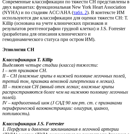
Современные классификации по тяжести СН представлены в
двух вариантах: функциональная New York Heart Association
(NYHA) и по стадиям ACC/AHA (
табл. 2
). В контексте ИМ
используются две классификации для оценки тяжести СН: Т.
Killip (основана на учете клинических признаков и
результатов рентгенографии грудной клетки) и J.S. Forrester
(разработана для описания клинического и
гемодинамического статуса при остром ИМ).
Этиология СН
Классификация T. Killip
Выделяют четыре стадии (класса) тяжести:
I – нет признаков СН.
II – СН (влажные хрипы в нижней половине легочных полей,
третий тон, признаки венозной гипертензии в легких).
III – тяжелая СН (явный отек легких; влажные хрипы
распространяются более чем на нижнюю половину легочных
полей).
IV – кардиогенный шок (Ј САД 90 мм рт. ст. с признаками
периферической вазоконстрикции: олигурия, цианоз,
потливость).
Классификация J.S. Forrester
1. Перфузия и давление заклинивания в легочной артерии