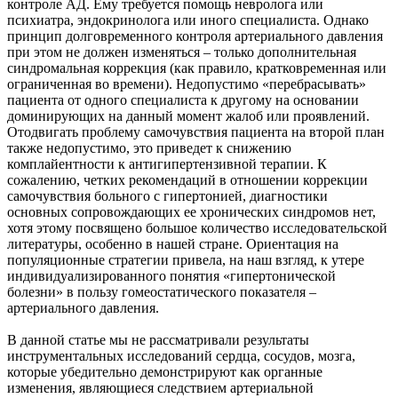
контроле АД. Ему требуется помощь невролога или
психиатра, эндокринолога или иного специалиста. Однако
принцип долговременного контроля артериального давления
при этом не должен изменяться – только дополнительная
синдромальная коррекция (как правило, кратковременная или
ограниченная во времени). Недопустимо «перебрасывать»
пациента от одного специалиста к другому на основании
доминирующих на данный момент жалоб или проявлений.
Отодвигать проблему самочувствия пациента на второй план
также недопустимо, это приведет к снижению
комплайентности к антигипертензивной терапии. К
сожалению, четких рекомендаций в отношении коррекции
самочувствия больного с гипертонией, диагностики
основных сопровождающих ее хронических синдромов нет,
хотя этому посвящено большое количество исследовательской
литературы, особенно в нашей стране. Ориентация на
популяционные стратегии привела, на наш взгляд, к утере
индивидуализированного понятия «гипертонической
болезни» в пользу гомеостатического показателя –
артериального давления.
В данной статье мы не рассматривали результаты
инструментальных исследований сердца, сосудов, мозга,
которые убедительно демонстрируют как органные
изменения, являющиеся следствием артериальной