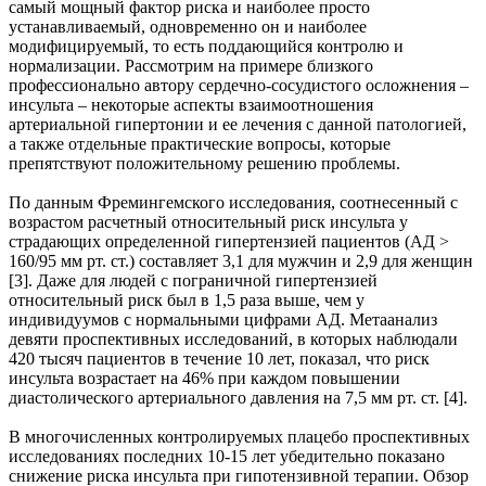
самый мощный фактор риска и наиболее просто
устанавливаемый, одновременно он и наиболее
модифицируемый, то есть поддающийся контролю и
нормализации. Рассмотрим на примере близкого
профессионально автору сердечно-сосудистого осложнения –
инсульта – некоторые аспекты взаимоотношения
артериальной гипертонии и ее лечения с данной патологией,
а также отдельные практические вопросы, которые
препятствуют положительному решению проблемы.
По данным Фремингемского исследования, соотнесенный с
возрастом расчетный относительный риск инсульта у
страдающих определенной гипертензией пациентов (АД >
160/95 мм рт. ст.) составляет 3,1 для мужчин и 2,9 для женщин
[3]. Даже для людей с пограничной гипертензией
относительный риск был в 1,5 раза выше, чем у
индивидуумов с нормальными цифрами АД. Метаанализ
девяти проспективных исследований, в которых наблюдали
420 тысяч пациентов в течение 10 лет, показал, что риск
инсульта возрастает на 46% при каждом повышении
диастолического артериального давления на 7,5 мм рт. ст. [4].
В многочисленных контролируемых плацебо проспективных
исследованиях последних 10-15 лет убедительно показано
снижение риска инсульта при гипотензивной терапии. Обзор