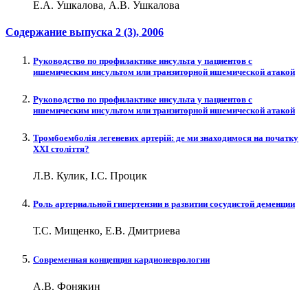
Е.А. Ушкалова, А.В. Ушкалова
Содержание выпуска
2 (3)
, 2006
Руководство по профилактике инсульта у пациентов с
ишемическим инсультом или транзиторной ишемической атакой
Руководство по профилактике инсульта у пациентов с
ишемическим инсультом или транзиторной ишемической атакой
Тромбоемболія легеневих артерій: де ми знаходимося на початку
ХХІ століття?
Л.В. Кулик, І.С. Процик
Роль артериальной гипертензии в развитии сосудистой деменции
Т.С. Мищенко, Е.В. Дмитриева
Современная концепция кардионеврологии
А.В. Фонякин