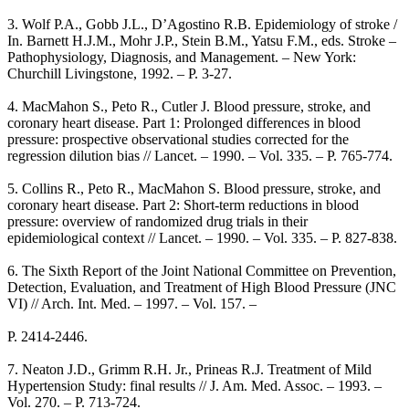
3. Wolf P.A., Gobb J.L., D’Agostino R.B. Epidemiology of stroke /
In. Barnett H.J.M., Mohr J.P., Stein B.M., Yatsu F.M., eds. Stroke –
Pathophysiology, Diagnosis, and Management. – New York:
Churchill Livingstone, 1992. – P. 3-27.
4. MacMahon S., Peto R., Cutler J. Blood pressure, stroke, and
coronary heart disease. Part 1: Prolonged differences in blood
pressure: prospective observational studies corrected for the
regression dilution bias // Lancet. – 1990. – Vol. 335. – P. 765-774.
5. Collins R., Peto R., MacMahon S. Blood pressure, stroke, and
coronary heart disease. Part 2: Short-term reductions in blood
pressure: overview of randomized drug trials in their
epidemiological context // Lancet. – 1990. – Vol. 335. – P. 827-838.
6. The Sixth Report of the Joint National Committee on Prevention,
Detection, Evaluation, and Treatment of High Blood Pressure (JNC
VI) // Arch. Int. Med. – 1997. – Vol. 157. –
P. 2414-2446.
7. Neaton J.D., Grimm R.H. Jr., Prineas R.J. Treatment of Mild
Hypertension Study: final results // J. Am. Med. Assoc. – 1993. –
Vol. 270. – P. 713-724.