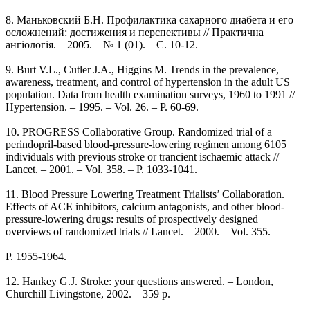
8. Маньковский Б.Н. Профилактика сахарного диабета и его
осложнений: достижения и перспективы // Практична
ангіологія. – 2005. – № 1 (01). – С. 10-12.
9. Burt V.L., Cutler J.A., Higgins M. Trends in the prevalence,
awareness, treatment, and control of hypertension in the adult US
population. Data from health examination surveys, 1960 to 1991 //
Hypertension. – 1995. – Vol. 26. – P. 60-69.
10. PROGRESS Collaborative Group. Randomized trial of a
perindopril-based blood-pressure-lowering regimen among 6105
individuals with previous stroke or trancient ischaemic attack //
Lancet. – 2001. – Vol. 358. – P. 1033-1041.
11. Blood Pressure Lowering Treatment Trialists’ Collaboration.
Effects of ACE inhibitors, calcium antagonists, and other blood-
pressure-lowering drugs: results of prospectively designed
overviews of randomized trials // Lancet. – 2000. – Vol. 355. –
P. 1955-1964.
12. Hankey G.J. Stroke: your questions answered. – London,
Churchill Livingstone, 2002. – 359 p.