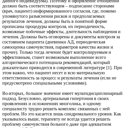
данного индивидуума). Поэтому и оформление отношений
должно быть соответствующим – подписание сторонами
(врач, пациент) информированного согласия, где, помимо
упомянутого разъяснения рисков и предполагаемых
результатов лечения, должны быть в понятной форме
прописаны процедуры контроля, их периодичность,
возможные побочные эффекты, длительность наблюдения и
лечения. Должны быть оговорены и документы контроля за
состоянием пациента (дневники АД, периодическая
самооценка самочувствия, параметров качества жизни и
прочее). Только тогда лечение будет контролируемым и
эффективным, станет возможным выполнение всего
алгоритмического потенциала рекомендаций, который
доказательно приводится в современной литературе [1]. При
этом важно, что пациент несет и всю материальную
ответственность за процесс и результаты лечения (если не
предусмотрено специальными условиями).
Во-вторых, большое значение имеет мультидисциплинарный
подход. Безусловно, артериальная гипертония в своих
проявлениях и осложнениях многолика, и одному
специалисту трудно решить комплекс связанных с ней
проблем. Но это касается лишь синдромального уровня. Как
указывалось выше, терапевту не всегда удается решить
проблему самочувствия больного даже при адекватном