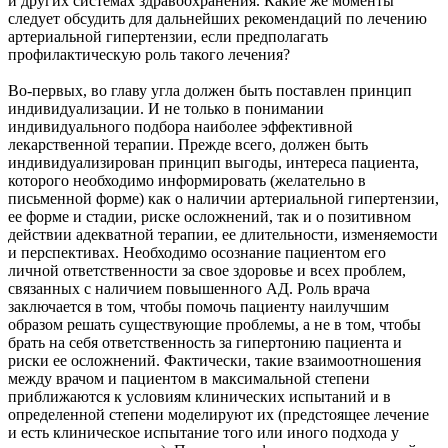
и других системах здравоохранения. Какие же моменты
следует обсудить для дальнейших рекомендаций по лечению
артериальной гипертензии, если предполагать
профилактическую роль такого лечения?
Во-первых, во главу угла должен быть поставлен принцип
индивидуализации. И не только в понимании
индивидуального подбора наиболее эффективной
лекарственной терапии. Прежде всего, должен быть
индивидуализирован принцип выгоды, интереса пациента,
которого необходимо информировать (желательно в
письменной форме) как о наличии артериальной гипертензии,
ее форме и стадии, риске осложнений, так и о позитивном
действии адекватной терапии, ее длительности, изменяемости
и перспективах. Необходимо осознание пациентом его
личной ответственности за свое здоровье и всех проблем,
связанных с наличием повышенного АД. Роль врача
заключается в том, чтобы помочь пациенту наилучшим
образом решать существующие проблемы, а не в том, чтобы
брать на себя ответственность за гипертонию пациента и
риски ее осложнений. Фактически, такие взаимоотношения
между врачом и пациентом в максимальной степени
приближаются к условиям клинических испытаний и в
определенной степени моделируют их (предстоящее лечение
и есть клиническое испытание того или иного подхода у