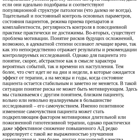
если они идеально подобраны и соответствуют
популяционной структуре патологии (что далеко не всегда).
Тщательный и постоянный контроль основных параметров,
состояния пациентов, режима приема препаратов и
комплайентности, регулярность контроля в повседневной
практике практически не достижимы. Во-вторых, существует
проблема мотивации. Понятие рисков будущих осложнений,
возможно, в адекватной степени осознают лечащие врачи, так
как это непосредственно отражает результаты и рекомендации
контролируемых исследований. Однако для пациента это
понятие, скорее, абстрактное как в смысле характера
вероятных событий, так и времени их наступления. Тем
более, что счет идет не на дни и недели, в которые ожидается
эффект от терапии, а на месяцы и годы, когда состояние
пациента остается стабильным и заметно не меняется. В такой
ситуации понятие риска не может быть мотивирующим. Здесь
мы сталкиваемся с другим понятием, близким пациенту,
вольно или невольно вуалируемым в большинстве
исследований – его самочувствием. Именно позитивное
изменение самочувствия пациента может стать
подкрепляющим фактором мотивировки длительной или
пожизненной гипотензивной терапии, однако практически
даже эффективное снижение повышенного АД редко
коррелирует с такой же выраженностью улучшения
самочувствия и, тем более, других показателей качества