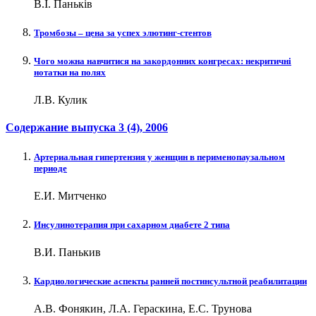
В.І. Паньків
Тромбозы – цена за успех элютинг-стентов
Чого можна навчитися на закордонних конгресах: некритичні
нотатки на полях
Л.В. Кулик
Содержание выпуска
3 (4)
, 2006
Артериальная гипертензия у женщин в перименопаузальном
периоде
Е.И. Митченко
Инсулинотерапия при сахарном диабете 2 типа
В.И. Панькив
Кардиологические аспекты ранней постинсультной реабилитации
А.В. Фонякин, Л.А. Гераскина, Е.С. Трунова