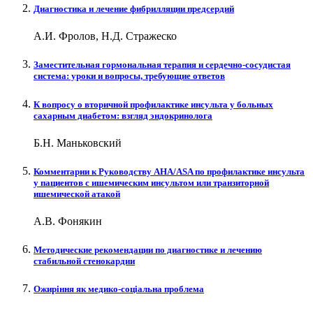
Диагностика и лечение фибрилляции предсердий
А.И. Фролов, Н.Д. Стражеско
Заместительная гормональная терапия и сердечно-сосудистая
система: уроки и вопросы, требующие ответов
К вопросу о вторичной профилактике инсульта у больных
сахарным диабетом: взгляд эндокринолога
Б.Н. Маньковский
Комментарии к Руководству AHA/ASA по профилактике инсульта
у пациентов с ишемическим инсультом или транзиторной
ишемической атакой
А.В. Фонякин
Методические рекомендации по диагностике и лечению
стабильной стенокардии
Ожиріння як медико-соціальна проблема