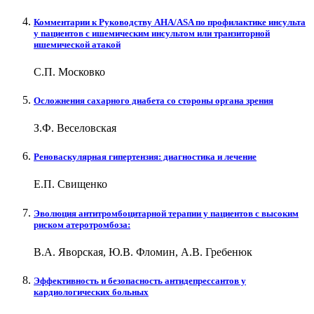
Комментарии к Руководству AHA/ASA по профилактике инсульта
у пациентов с ишемическим инсультом или транзиторной
ишемической атакой
С.П. Московко
Осложнения сахарного диабета со стороны органа зрения
З.Ф. Веселовская
Реноваскулярная гипертензия: диагностика и лечение
Е.П. Свищенко
Эволюция антитромбоцитарной терапии у пациентов с высоким
риском атеротромбоза:
В.А. Яворская, Ю.В. Фломин, А.В. Гребенюк
Эффективность и безопасность антидепрессантов у
кардиологических больных