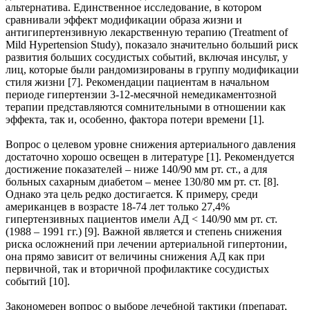
альтернатива. Единственное исследование, в котором
сравнивали эффект модификации образа жизни и
антигипертензивную лекарственную терапию (Treatment of
Mild Hypertension Study), показало значительно больший риск
развития больших сосудистых событий, включая инсульт, у
лиц, которые были рандомизированы в группу модификации
стиля жизни [7]. Рекомендации пациентам в начальном
периоде гипертензии 3-12-месячной немедикаментозной
терапии представляются сомнительными в отношении как
эффекта, так и, особенно, фактора потери времени [1].
Вопрос о целевом уровне снижения артериального давления
достаточно хорошо освещен в литературе [1]. Рекомендуется
достижение показателей – ниже 140/90 мм рт. ст., а для
больных сахарным диабетом – менее 130/80 мм рт. ст. [8].
Однако эта цель редко достигается. К примеру, среди
американцев в возрасте 18-74 лет только 27,4%
гипертензивных пациентов имели АД < 140/90 мм рт. ст.
(1988 – 1991 гг.) [9]. Важной является и степень снижения
риска осложнений при лечении артериальной гипертонии,
она прямо зависит от величины снижения АД как при
первичной, так и вторичной профилактике сосудистых
событий [10].
Закономерен вопрос о выборе лечебной тактики (препарат,