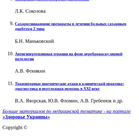
Л.К. Соколова
Сахароснижающие препараты в лечении больных сахарным
диабетом 2 типа
Б.Н. Маньковский
Антигипертензивная терапия на фоне цереброваскулярной
патологии
А.В. Фонякин
Транзиторные ишемические атаки в клинической практике:
диагностика и неотложная помощь в XXI веке
В.А. Яворская, Ю.В. Фломин, А.В. Гребенюк и др.
Больше материалов по медицинской тематике - на портале
«Здоровье Украины»
Copyright ©