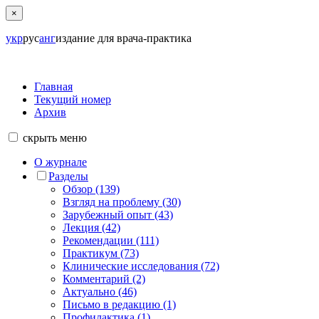
×
укр
рус
анг
издание для врача-практика
Главная
Текущий номер
Архив
скрыть
меню
О журнале
Разделы
Обзор (139)
Взгляд на проблему (30)
Зарубежный опыт (43)
Лекция (42)
Рекомендации (111)
Практикум (73)
Клинические исследования (72)
Комментарий (2)
Актуально (46)
Письмо в редакцию (1)
Профилактика (1)