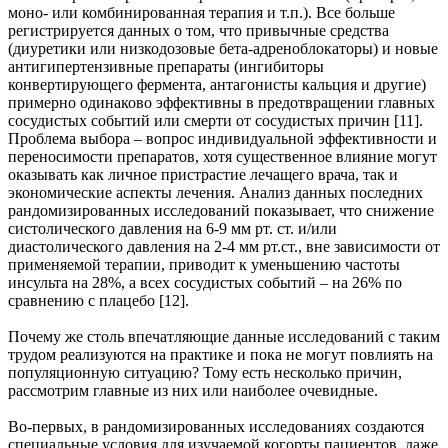
моно- или комбинированная терапия и т.п.). Все больше
регистрируется данных о том, что привычные средства
(диуретики или низкодозовые бета-адреноблокаторы) и новые
антигипертензивные препараты (ингибиторы
конвертирующего фермента, антагонисты кальция и другие)
примерно одинаково эффективны в предотвращении главных
сосудистых событий или смерти от сосудистых причин [11].
Проблема выбора – вопрос индивидуальной эффективности и
переносимости препаратов, хотя существенное влияние могут
оказывать как личное пристрастие лечащего врача, так и
экономические аспекты лечения. Анализ данных последних
рандомизированных исследований показывает, что снижение
систолического давления на 6-9 мм рт. ст. и/или
диастолического давления на 2-4 мм рт.ст., вне зависимости от
применяемой терапии, приводит к уменьшению частоты
инсульта на 28%, а всех сосудистых событий – на 26% по
сравнению с плацебо [12].
Почему же столь впечатляющие данные исследований с таким
трудом реализуются на практике и пока не могут повлиять на
популяционную ситуацию? Тому есть несколько причин,
рассмотрим главные из них или наиболее очевидные.
Во-первых, в рандомизированных исследованиях создаются
специальные условия для изучаемой когорты пациентов, даже