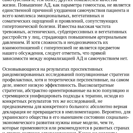
жизни. Повышение АД, как параметра гомеостаза, не является
единственной причиной ухудшения самочувствия пациента и
всего комплекса эмоциональных, вегетативных и
соматических ощущений и проявлений, сопутствующих
гипертонической болезни. Известна высокая частота
тревожных, астенических, субдепрессивных и вегетативных
расстройств у лиц, страдающих повышенным артериальным
давлением. И хотя сложность и неоднозначность их
взаимоотношений с гипертензией не является предметом
нашего обсуждения, следует отметить, что прямой
зависимости между нормализацией АД и самочувствием нет.
Основывающиеся на результатах проспективных
рандомизированных исследований популяционные стратегии
профилактики, хотя и теоретически перспективные, на самом
деле, имеют низкую эффективность. Высокозатратные
стратегии, абстрактно ориентированные на всю популяцию и
стремящиеся унифицировать подходы к терапии, исходя из
конкретных результатов тех же исследований, не
предназначены для конкретного больного: абсолютно верная
декларация не превращается в имплиментацию. Вероятно, для
украинского общества в его нынешнем состоянии социально-
экономического развития нужны иные модели, чем те,
которые применяются или рекомендуются в развитых странах