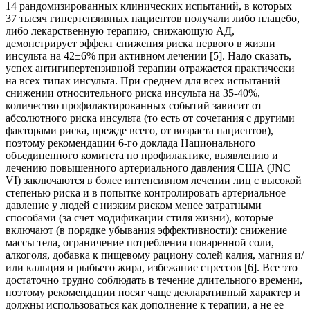
14 рандомизированных клинических испытаний, в которых
37 тысяч гипертензивных пациентов получали либо плацебо,
либо лекарственную терапию, снижающую АД,
демонстрирует эффект снижения риска первого в жизни
инсульта на 42±6% при активном лечении [5]. Надо сказать,
успех антигипертензивной терапии отражается практически
на всех типах инсульта. При среднем для всех испытаний
снижении относительного риска инсульта на 35-40%,
количество профилактированных событий зависит от
абсолютного риска инсульта (то есть от сочетания с другими
факторами риска, прежде всего, от возраста пациентов),
поэтому рекомендации 6-го доклада Национального
объединенного комитета по профилактике, выявлению и
лечению повышенного артериального давления США (JNC
VI) заключаются в более интенсивном лечении лиц с высокой
степенью риска и в попытке контролировать артериальное
давление у людей с низким риском менее затратными
способами (за счет модификации стиля жизни), которые
включают (в порядке убывания эффективности): снижение
массы тела, ограничение потребления поваренной соли,
алкоголя, добавка к пищевому рациону солей калия, магния и/
или кальция и рыбьего жира, избежание стрессов [6]. Все это
достаточно трудно соблюдать в течение длительного времени,
поэтому рекомендации носят чаще декларативный характер и
должны использоваться как дополнение к терапии, а не ее