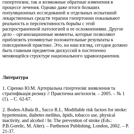
гипертензии, так и возможные обратные изменения в
процессе лечения. Однако даже итоги больших
популяционных исследований и отдельных испытаний
лекарственных средств терапии гипертонии показывают
реальность и перспективность борьбы с этой
распространенной патологией и ее осложнениями. Другое
дело – организационные моменты, которые позволяют
приблизить упомянутые положительные результаты к
повседневной практике. Это, на наш взгляд, сегодня должно
быть главным предметом дискуссий в постепенно
меняющейся структуре национального здравоохранения.
Литература
1. Сіренко Ю.М. Артеріальна гіпертензія: виявлення та
стратифікація ризику // Практична ангіологія. – 2005. – № 1
(1). – С. 62-67.
2. Boden-Albala B., Sacco R.L. Modifiable risk factors for stroke:
hypertension, diabetes mellitus, lipids, tobacco use, physical
inactivity, and alcohol / In: The prevention of stroke (Eds.:
P.B.Gorelic, M. Alter). – Parthenon Publishing, London, 2002. – P.
21-37.