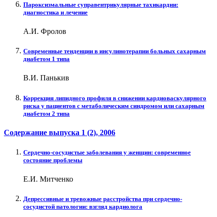
Пароксизмальные суправентрикулярные тахикардии:
диагностика и лечение
А.И. Фролов
Современные тенденции в инсулинотерапии больных сахарным
диабетом 1 типа
В.И. Панькив
Коррекция липидного профиля в снижении кардиоваскулярного
риска у пациентов с метаболическим синдромом или сахарным
диабетом 2 типа
Содержание выпуска
1 (2)
, 2006
Сердечно-сосудистые заболевания у женщин: современное
состояние проблемы
Е.И. Митченко
Депрессивные и тревожные расстройства при сердечно-
сосудистой патологии: взгляд кардиолога