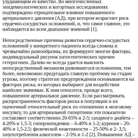
ухудшающим ее качество. Во многочисленных
эпидемиологических и когортных исследованиях
подтверждено отрицательное влияние повышенного
артериального давления (АД), при котором возрастает риск
сердечно-сосудистых осложнений, и, что самое главное, это
наблюдается во всем диапазоне значений [1].
Непосредственные причины развития сердечно-сосудистых
осложнений у конкретного пациента всегда сложны и
чрезвычайно разнообразны, их формируют многие факторы,
индивидуальный рисунок патогенетических причин
гетерогенен. Далеко не всегда удается выяснить
непосредственный механизм развившегося осложнения, тем
более, невозможно предугадать главную проблему на стадии
угрозы, поэтому стратегии предупреждения основываются на
факторах риска, из которых выбирают для воздействия
наиболее значимые. К ним относится, прежде всего,
повышенное артериальное давление. Если рассматривать
распространенность факторов риска в популяции и их
оценочный относительный риск по отношению к мозговому
инсульту, то для артериальной гипертонии эти показатели
составляют соответственно 20-65% и 2-5; сахарного диабета –
4-20% и 1,5-3; гиперлипидемии – 6-40% и 1-2; курения – 20-
40% и 1,5-2,5; физической неактивности – 25-50% и 2- 3,5;
злоупотребления алкоголем – 2-5% и 1-2 [2]. Повышение АД –