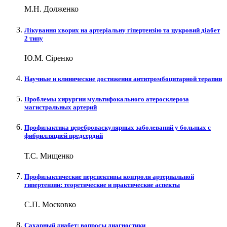
М.Н. Долженко
Лікування хворих на артеріальну гіпертензію та цукровий діабет
2 типу
Ю.М. Сіренко
Научные и клинические достижения антитромбоцитарной терапии
Проблемы хирургии мультифокального атеросклероза
магистральных артерий
Профилактика цереброваскулярных заболеваний у больных с
фибрилляцией предсердий
Т.С. Мищенко
Профилактические перспективы контроля артериальной
гипертензии: теоретические и практические аспекты
С.П. Московко
Сахарный диабет: вопросы диагностики