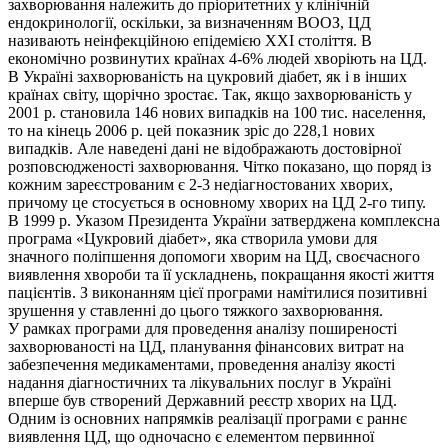
захворювання належить до пріоритетних у клінічній
ендокринології, оскільки, за визначенням ВООЗ, ЦД
називають неінфекційною епідемією ХХІ століття. В
економічно розвинутих країнах 4-6% людей хворіють на ЦД.
В Україні захворюваність на цукровий діабет, як і в інших
країнах світу, щорічно зростає. Так, якщо захворюваність у
2001 р. становила 146 нових випадків на 100 тис. населення,
то на кінець 2006 р. цей показник зріс до 228,1 нових
випадків. Але наведені дані не відображають достовірної
розповсюдженості захворювання. Чітко показано, що поряд із
кожним зареєстрованим є 2-3 недіагностованих хворих,
причому це стосується в основному хворих на ЦД 2-го типу.
В 1999 р. Указом Президента України затверджена комплексна
програма «Цукровий діабет», яка створила умови для
значного поліпшення допомоги хворим на ЦД, своєчасного
виявлення хвороби та її ускладнень, покращання якості життя
пацієнтів. З виконанням цієї програми намітилися позитивні
зрушення у ставленні до цього тяжкого захворювання.
У рамках програми для проведення аналізу поширеності
захворюваності на ЦД, планування фінансових витрат на
забезпечення медикаментами, проведення аналізу якості
надання діагностичних та лікувальних послуг в Україні
вперше був створений Державний реєстр хворих на ЦД.
Одним із основних напрямків реалізації програми є раннє
виявлення ЦД, що одночасно є елементом первинної