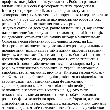
профілактики діабетичних ускладнень. Робота з раннього
виявлення ЦД у осіб із факторами ризику, проведена в
Інституті ендокринології, дозволила діагностувати
захворювання у 17% обстежених, порушення толерантності до
глюкози – у 8%, що свідчить про недостатню роботу в усіх
регіонах України з виявлення таких хворих.
Згідно зі світовим досвідом, раннє виявлення ЦД, адекватне
патогенетичне його лікування – це довготривалі інвестиції,
які дозволять отримати економічну вигоду в майбутньому.
Основна умова ефективного лікування хворих на ЦД –
безперервне забезпечення сучасними цукрознижувальними
препаратами (інсулінами та таблетками), засобами введення
інсуліну, а також засобами самоконтролю. Одним із основних
досягнень програми «Цукровий діабет» стало вирішення
питання базового забезпечення інсуліном хворих на ЦД за
рахунок вітчизняного виробника. В Україні налагоджено
виробництво вітчизняних інсулінів. Київські заводи «Індар»
та «Фармак» виробляють інсуліни, якість яких відповідає як
європейській, так і американській фармакопеям.
Дещо покращилось, але значно відстає від необхідного
безкоштовне забезпечення хворих на ЦД 2-го типу
цукрознижувальними пероральними засобами. Завдяки
розвитку фармакологічної промисловості України, а також
співробітництву із закордонними фармакологічними фірмами
частково вдається забезпечувати потреби хворих у таблетках.