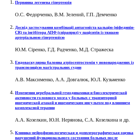
Первинна легенева гіпертензія
О.С. Федорченко, В.М. Зелений, Г.П. Демченко
Досвід застосування комбінації антагоніста кальцію (ніфедипін-
CR) та інгібітора АПФ (спіраприл) у пацієнтів із тяжкою
артеріальною гіпертензією
Ю.М. Сіренко, Г.Д. Радченко, М.Д. Стражеска
Ендоваскулярна балонна атріосептостомія у новонароджених із
транспозицією магістральних судин
А.В. Максименко, А.А. Довгалюк, Ю.Л. Кузьменко
Изменения церебральной гемодинамики и биоэлектрической
активности головного мозга у больных с транзиторной
ишемической атакой и ишемическим инсультом под влиянием
комплексной терапии
А.А. Козелкин, Ю.Н. Нерянова, С.А. Козелкина и др.
Клинико-нейрофизиологическая и допплерографическая оценка
нарушений функционального состояния больных после