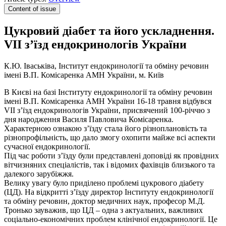
Content of issue
Цукровий діабет та його ускладнення.
VII з’їзд ендокринологів України
К.Ю. Іваськіва, Інститут ендокринології та обміну речовин
імені В.П. Комісаренка АМН України, м. Київ
В Києві на базі Інституту ендокринології та обміну речовин
імені В.П. Комісаренка АМН України 16-18 травня відбувся
VII з’їзд ендокринологів України, присвячений 100-річчю з
дня народження Василя Павловича Комісаренка.
Характерною ознакою з’їзду стала його різноплановість та
різнопрофільність, що дало змогу охопити майже всі аспекти
сучасної ендокринології.
Під час роботи з’їзду були представлені доповіді як провідних
вітчизняних спеціалістів, так і відомих фахівців близького та
далекого зарубіжжя.
Велику увагу було приділено проблемі цукрового діабету
(ЦД). На відкритті з’їзду директор Інституту ендокринології
та обміну речовин, доктор медичних наук, професор М.Д.
Тронько зауважив, що ЦД – одна з актуальних, важливих
соціально-економічних проблем клінічної ендокринології. Це