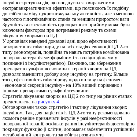
інсулінсекретуюча дія, що поєднується з вираженими
екстрапанкреатичними ефектами, що пояснюють їх подібну
до глібенкламіду цукрознижувальну активність, але з меншою
частотою гіпоглікемічних станів та меншим приростом ваги.
Зручність та ефективність однократного прийому може бути
ключовим фактором при дотриманні режиму та схеми
лікування хворими на ЦД.
У доповідях наведені доказові дані щодо ефективності
використання глімепириду на всіх стадіях еволюції ЦД 2-го
типу (монотерапія, подвійна та навіть потрійна комбінована
пероральна терапія метформіном і тіазолідиндіонами у
поєднанні з інсулінотерапією). Важливо, що збереження
препаратів сульфонілсечовини в терапії хворих на ЦД
дозволяє зменшити добову дозу інсуліну на третину. Більше
того, ефективність глімепіриду щодо впливу на феномен
«економної секреції інсуліну» на 10% вищий порівняно з
іншими препаратами сульфонілсечовини.
Стратегія лікування хворих на ЦД 2-го типу на різних етапах
представлена на
рисунку 4
.
Обговорювали також стратегію і тактику лікування хворих
інсуліном. Так, для пацієнтів із ЦД 2-го типу рекомендовано
якомога раніше призначати інсулін у разі неефективності
пероральної терапії, оскільки рання інсулінотерапія достовірно
покращує функцію β-клітин, допомагає забезпечити успішний
метаболічний контроль та запобігти розвитку та