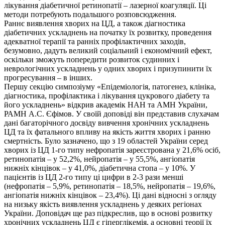
лікування діабетичної ретинопатії – лазерної коагуляції. Ці
методи потребують подальшого розповсюдження.
Раннє виявлення хворих на ЦД, а також діагностика
діабетичних ускладнень на початку їх розвитку, проведення
адекватної терапії та ранніх профілактичних заходів,
безумовно, дадуть великий соціальний і економічний ефект,
оскільки зможуть попередити розвиток судинних і
неврологічних ускладнень у одних хворих і призупинити їх
прогресування – в інших.
Першу секцію симпозіуму «Епідеміологія, патогенез, клініка,
діагностика, профілактика і лікування цукрового діабету та
його ускладнень» відкрив академік НАН та АМН України,
РАМН А.С. Єфімов. У своїй доповіді він представив слухачам
дані багаторічного досвіду вивчення хронічних ускладнень
ЦД та їх фатального впливу на якість життя хворих і ранню
смертність. Було зазначено, що з 19 областей України серед
хворих із ЦД 1-го типу нефропатія зареєстрована у 21,6% осіб,
ретинопатія – у 52,2%, нейропатія – у 55,5%, ангіопатія
нижніх кінцівок – у 41,0%, діабетична стопа – у 10%. У
пацієнтів із ЦД 2-го типу ці цифри в 2-3 рази менші
(нефропатія – 5,9%, ретинопатія – 18,5%, нейропатія – 19,6%,
ангіопатія нижніх кінцівок – 23,4%). Ці дані відносні з огляду
на низьку якість виявлення ускладнень у деяких регіонах
України. Доповідач ще раз підкреслив, що в основі розвитку
хронічних ускладнень ЦД є гіперглікемія, а основні теорії їх