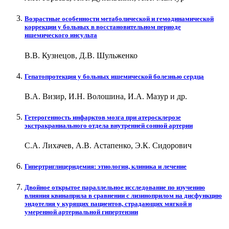
Возрастные особенности метаболической и гемодинамической
коррекции у больных в восстановительном периоде
ишемического инсульта
В.В. Кузнецов, Д.В. Шульженко
Гепатопротекция у больных ишемической болезнью сердца
В.А. Визир, И.Н. Волошина, И.А. Мазур и др.
Гетерогенность инфарктов мозга при атеросклерозе
экстракраниального отдела внутренней сонной артерии
С.А. Лихачев, А.В. Астапенко, Э.К. Сидорович
Гипертриглицеридемия: этиология, клиника и лечение
Двойное открытое параллельное исследование по изучению
влияния квинаприла в сравнении с лизиноприлом на дисфункцию
эндотелия у курящих пациентов, страдающих мягкой и
умеренной артериальной гипертензии