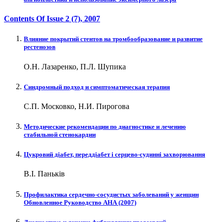
Contents Of Issue
2 (7)
, 2007
Влияние покрытий стентов на тромбообразование и развитие
рестенозов
О.Н. Лазаренко, П.Л. Шупика
Синдромный подход и симптоматическая терапия
С.П. Московко, Н.И. Пирогова
Методические рекомендации по диагностике и лечению
стабильной стенокардии
Цукровий діабет, переддіабет і серцево-судинні захворювання
В.І. Паньків
Профилактика сердечно-сосудистых заболеваний у женщин
Обновленное Руководство АНА (2007)