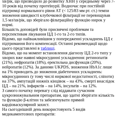
хв/рік, що призводило до розвитку ХНН у середньому через 7-
10 років від початку протеїнурії. Водночас при постійній
підтримці нормального рівня АТ (< 125/83 мм рт. ст.) темпи
зниження швидкості клубочкової фільтрації не перевищував
1,5 мл/хв/рік, що зберігало фільтраційну функцію нирок у
нормі.
Більшість доповідей були присвячені проблемам та
перспективам лікування ЦД 1-го та 2-го типів.
Відомо, що найважливішим у попередженні ускладнень ЦД є
підтримання його компенсації. Останні рекомендації щодо
цього представлені в
таблиці
.
Відомо, що на момент встановлення діагнозу ЦД 2-го типу у
хворих вже наявні мікросудинні ускладнення: ретинопатія
(21%), нефропатія (18%), еректильна дисфункція (20%),
нейропатія (12%). За даними UKPDS, зниження HbA1c лише
на 1% приводить до зниження діабетичних ускладнень:
мікросудинних (у тому числі ниркової недостатності, сліпоти)
на 37%, ампутацій нижніх кінцівок – на 43%, смерті внаслідок
ЦД – на 21%, інфарктів – на 14%, інсультів – на 12%.
З самого початку перевагу слід віддавати сучасним
цукрознижувальним препаратам, що здатні зберігати кількість
та функцію β-клітин та забезпечувати прямий
кардіоваскулярний захист.
На сьогоднішній день використовують 5 видів
медикаментозних препаратів: