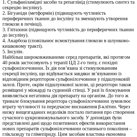
1. Сульфаніламідні засоби та репаглінід (стимулюють синтез та
секрецію інсуліну).
2. Бігуаніди (метформін) (підвищують чутливість
периферичних тканин до інсуліну та зменшують утворення
глюкози в печінці).
3. Глітазони (підвищують чутливість до периферичних тканин
до інсуліну).
4. Акарбоза (сповільнює всмоктування глюкози в шлунково-
кишковому тракті).
5. Інсулін.
Найбільш широковживаними серед препаратів, які протягом
40 років застосовують у терапії ЦД 2-го типу, є похідні
сульфонілсечовини. Їх дія пов’язана зі стимулюванням
секреції інсуліну, що відбувається завдяки зв’язуванню із
відповідним рецептором сульфонілсечовини у підшлунковій
залозі. Проте, окрім підшлункової залози, ці рецептори також
розміщені у міокарді та судинній стінці. У разі їх блокування
виявляється негативна дія препарату на організм. До того ж
тривале блокування рецептора сульфонілсечовини зумовлює
втрату чутливості та передчасне виснаження β-клітин. Через
низку вищезгаданих недоліків постало питання про створення
сучасного цукрознижувального засобу. У доповідях були
представлені дані щодо позитивних ефектів використання
нових препаратів сульфонілсечовини останнього покоління –
гліклазиду та глімепіриду. Цим засобам властива економна