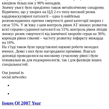
кінцівок більш ніж у 90% випадків.
Значну увагу було приділено також метаболічному синдрому.
Відмічено, що у хворих на ЦД 2-го типу високий ризик
кардіоваскулярної патології – одна із найбільш
розповсюджених причин смертності даної категорії хворих і
сягає 55%. У зв’язку з цим контроль рівня АТ знижує розвиток
всієї серцево-судинної патології на 51%; контроль рівня ліпідів
знижує ризик смертності від ішемічної хвороби серця на 36%;
корекція рівня глікемії – частоту розвитку інфаркту міокарда
на 16%.
На з’їзді також були представлені наукові роботи молодих
вчених. Деякі з них були нагороджені преміями. Взагалі
доповіді проводилися на високому сучасному рівні і були
пізнавальні як для ендокринологів, так і для фахівців інших
спеціальностей.
Our journal in
social networks:
Issues Of 2007 Year