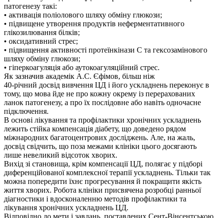
патогенезу такі:
• активація поліолового шляху обміну глюкози;
• підвищене утворення продуктів неферментативного
глікозилювання білків;
• оксидативний стрес;
• підвищення активності протеїнкінази С та гексозамінового
шляху обміну глюкози;
• гіперкоагуляція або аутокоагуляційний стрес.
Як зазначив академік А.С. Єфімов, більш ніж
40-річний досвід вивчення ЦД і його ускладнень переконує в
тому, що мова йде не про кожну окрему із перерахованих
ланок патогенезу, а про їх послідовне або навіть одночасне
підключення.
В основі лікування та профілактики хронічних ускладнень
лежить стійка компенсація діабету, що доведено рядом
міжнародних багатоцентрових досліджень. Але, на жаль,
досвід свідчить, що поза межами клініки цього досягають
лише невеликий відсоток хворих.
Вихід зі становища, крім компенсації ЦД, полягає у підборі
диференційованої комплексної терапії ускладнень. Тільки так
можна попередити їхнє прогресування й покращити якість
життя хворих. Робота клініки присвячена розробці ранньої
діагностики і вдосконаленню методів профілактики та
лікування хронічних ускладнень ЦД.
Відповідно до мети і завдань, поставлених Сент-Вінсентською