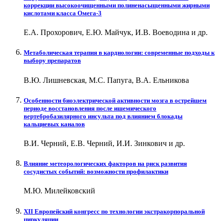
коррекции высокоочищенными полиненасыщенными жирными
кислотами класса Омега-3
Е.А. Прохорович, Е.Ю. Майчук, И.В. Воеводина и др.
Метаболическая терапия в кардиологии: современные подходы к
выбору препаратов
В.Ю. Лишневская, М.С. Папуга, В.А. Ельникова
Особенности биоэлектрической активности мозга в острейшем
периоде восстановления после ишемического
вертебробазилярного инсульта под влиянием блокады
кальциевых каналов
В.И. Черний, Е.В. Черний, И.И. Зинкович и др.
Влияние метеорологических факторов на риск развития
сосудистых событий: возможности профилактики
М.Ю. Милейковский
XII Европейский конгресс по технологии экстракорпоральной
циркуляции