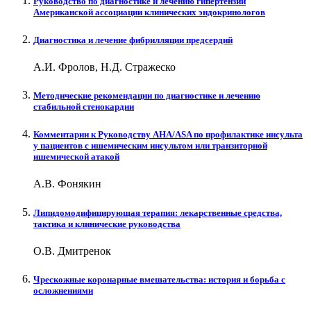
Руководство по диагностике и лечению гипертензии
Американской ассоциации клинических эндокринологов
Диагностика и лечение фибрилляции предсердий
А.И. Фролов, Н.Д. Стражеско
Методические рекомендации по диагностике и лечению
стабильной стенокардии
Комментарии к Руководству AHA/ASA по профилактике инсульта
у пациентов с ишемическим инсультом или транзиторной
ишемической атакой
А.В. Фонякин
Липидомодифицирующая терапия: лекарственные средства,
тактика и клинические руководства
О.В. Дмитренок
Чреcкожные коронарные вмешательства: история и борьба с
осложнениями