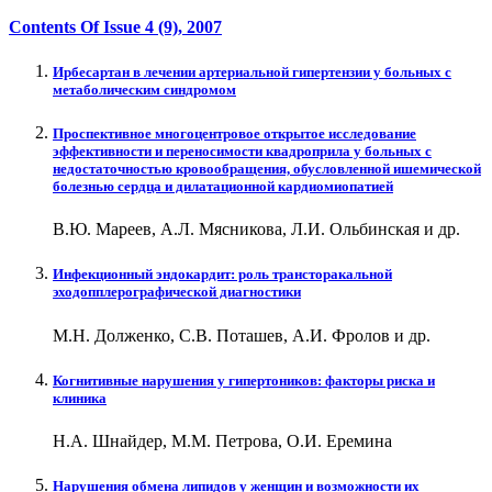
Contents Of Issue
4 (9)
, 2007
Ирбесартан в лечении артериальной гипертензии у больных с
метаболическим синдромом
Проспективное многоцентровое открытое исследование
эффективности и переносимости квадроприла у больных с
недостаточностью кровообращения, обусловленной ишемической
болезнью сердца и дилатационной кардиомиопатией
В.Ю. Мареев, А.Л. Мясникова, Л.И. Ольбинская и др.
Инфекционный эндокардит: роль трансторакальной
эходопплерографической диагностики
М.Н. Долженко, С.В. Поташев, А.И. Фролов и др.
Когнитивные нарушения у гипертоников: факторы риска и
клиника
Н.А. Шнайдер, М.М. Петрова, О.И. Еремина
Нарушения обмена липидов у женщин и возможности их