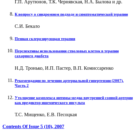
Г.П. Арутюнов, Т.К. Чернявская, Н.А. Былова и др.
К вопросу о синдромном подходе и симптоматической терапии
С.И. Бекало
Пенная склерозирующая терапия
Перспективы использования стволовых клеток в терапии
сахарного диабета
Н.Д. Тронько, И.П. Пастер, В.П. Комиссаренко
Рекомендации по лечению артериальной гипертензии (2007).
Часть 2
Утолщение комплекса интимы-медиа внутренней сонной артерии
как предиктор ишемического инсульта
Т.С. Мищенко, Е.В. Песоцкая
Contents Of Issue
5 (10)
, 2007