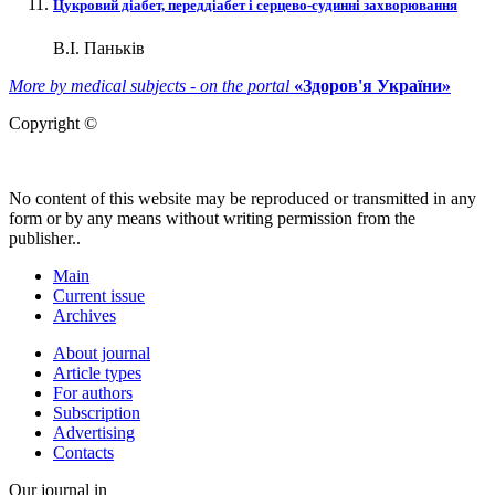
Цукровий діабет, переддіабет і серцево-судинні захворювання
В.І. Паньків
More by medical subjects - on the portal
«Здоров'я України»
Copyright ©
No content of this website may be reproduced or transmitted in any
form or by any means without writing permission from the
publisher..
Main
Current issue
Archives
About journal
Article types
For authors
Subscription
Advertising
Contacts
Our journal in