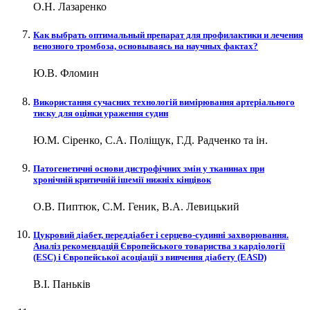
О.Н. Лазаренко
Как выбрать оптимальный препарат для профилактики и лечения
венозного тромбоза, основываясь на научных фактах?
Ю.В. Фломин
Використання сучасних технологій вимірювання артеріального
тиску для оцінки ураження судин
Ю.М. Сіренко, С.А. Поліщук, Г.Д. Радченко та ін.
Патогенетичні основи дистрофічних змін у тканинах при
хронічній критичній ішемії нижніх кінцівок
О.В. Пиптюк, С.М. Геник, В.А. Левицький
Цукровий діабет, переддіабет і серцево-судинні захворювання.
Аналіз рекомендацій Європейського товариства з кардіології
(ESC) і Європейської асоціації з вивчення діабету (EASD)
В.І. Паньків