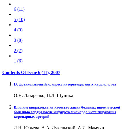
6 (11)
5 (10)
4 (9)
3 (8)
2 (7)
1 (6)
Contents Of Issue
6 (11)
, 2007
IX франкоязычный конгресс интервенционных кардиологов
О.Н. Лазаренко, П.Л. Шупика
Влияние ципралекса на качество жизни больных ишемической
болезнью сердца после инфаркта миокарда и стентирования
коронарных артерий
Л.Н. Юрьева, А.А. Дукельский, А.И. Мамчур