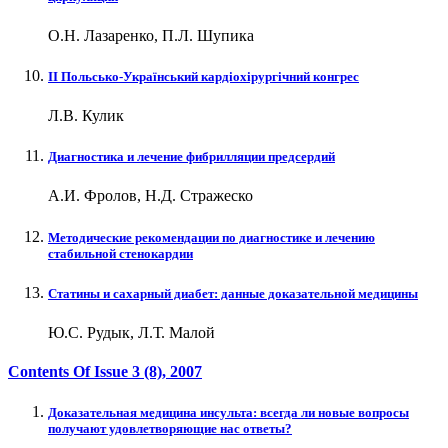
О.Н. Лазаренко, П.Л. Шупика
II Польсько-Український кардіохірургічний конгрес
Л.В. Кулик
Диагностика и лечение фибрилляции предсердий
А.И. Фролов, Н.Д. Стражеско
Методические рекомендации по диагностике и лечению
стабильной стенокардии
Статины и сахарный диабет: данные доказательной медицины
Ю.С. Рудык, Л.Т. Малой
Contents Of Issue
3 (8)
, 2007
Доказательная медицина инсульта: всегда ли новые вопросы
получают удовлетворяющие нас ответы?