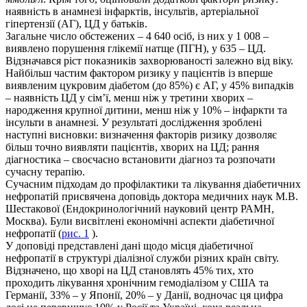
наявність в анамнезі інфарктів, інсультів, артеріальної
гіпертензії (АГ), ЦД у батьків.
Загальне число обстежених – 4 640 осіб, із них у 1 008 –
виявлено порушення глікемії натще (ПГН), у 635 – ЦД.
Відзначався ріст показників захворюваності залежно від віку.
Найбільш частим фактором ризику у пацієнтів із вперше
виявленим цукровим діабетом (до 85%) є АГ, у 45% випадків
– наявність ЦД у сім’ї, менш ніж у третини хворих –
народження крупної дитини, менш ніж у 10% – інфаркти та
інсульти в анамнезі. У результаті дослідження зроблені
наступні висновки: визначення факторів ризику дозволяє
більш точно виявляти пацієнтів, хворих на ЦД; рання
діагностика – своєчасно встановити діагноз та розпочати
сучасну терапію.
Сучасним підходам до профілактики та лікування діабетичних
нефропатій присвячена доповідь доктора медичних наук М.В.
Шестакової (Ендокринологічний науковий центр РАМН,
Москва). Були висвітлені економічні аспекти діабетичної
нефропатії (
рис. 1
).
У доповіді представлені дані щодо місця діабетичної
нефропатії в структурі діалізної служби різних країн світу.
Відзначено, що хворі на ЦД становлять 45% тих, хто
проходить лікування хронічним гемодіалізом у США та
Германії, 33% – у Японії, 20% – у Данії, водночас ця цифра