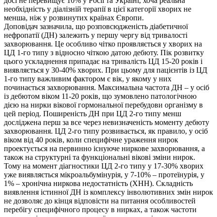
досі не перевищує 10% у Росії та Україні, хоча реальна
необхідність у діалізній терапії в цієї категорії хворих не
менша, ніж у розвинутих країнах Європи.
Доповідач зазначила, що розповсюдженість діабетичної
нефропатії (ДН) залежить у першу чергу від тривалості
захворювання. Це особливо чітко проявляється у хворих на
ЦД 1-го типу з відносно чіткою датою дебюту. Пік розвитку
цього ускладнення припадає на тривалість ЦД 15-20 років і
виявляється у 30-40% хворих. При цьому для пацієнтів із ЦД
1-го типу важливим фактором є вік, у якому у них
починається захворювання. Максимальна частота ДН – у осіб
із дебютом віком 11-20 років, що зумовлено патологічною
дією на нирки вікової гормональної перебудови організму в
цей період. Поширеність ДН при ЦД 2-го типу менш
досліджена перш за все через невизначеність моменту дебюту
захворювання. ЦД 2-го типу розвивається, як правило, у осіб
віком від 40 років, коли специфічне ураження нирок
проектується на первинно існуюче ниркове захворювання, а
також на структурні та функціональні вікові зміни нирок.
Тому на момент діагностики ЦД 2-го типу у 17-30% хворих
уже виявляється мікроальбумінурія, у 7-10% – протеїнурія, у
1% – хронічна ниркова недостатність (ХНН). Складність
виявлення істинної ДН із комплексу інволютивних змін нирок
не дозволяє до кінця відповісти на питання особливостей
перебігу специфічного процесу в нирках, а також частоти