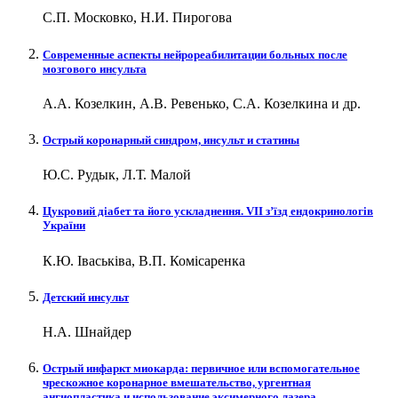
С.П. Московко, Н.И. Пирогова
Современные аспекты нейрореабилитации больных после
мозгового инсульта
А.А. Козелкин, А.В. Ревенько, С.А. Козелкина и др.
Острый коронарный синдром, инсульт и статины
Ю.С. Рудык, Л.Т. Малой
Цукровий діабет та його ускладнення. VII з’їзд ендокринологів
України
К.Ю. Іваськіва, В.П. Комісаренка
Детский инсульт
Н.А. Шнайдер
Острый инфаркт миокарда: первичное или вспомогательное
чрескожное коронарное вмешательство, ургентная
ангиопластика и использование эксимерного лазера