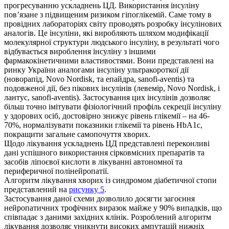
прогресуванню ускладнень ЦД. Використання інсуліну
пов’язане з підвищеним ризиком гіпоглікемій. Саме тому в
провідних лабораторіях світу проводять розробку інсулінових
аналогів. Це інсуліни, які виробляють шляхом модифікації
молекулярної структури людського інсуліну, в результаті чого
відбувається вироблення інсуліну з іншими
фармакокінетичними властивостями. Вони представлені на
ринку України аналогами інсуліну ультракороткої дії
(новорапід, Novo Nordisk, та епайдра, sanofi-aventis) та
подовженої дії, без пікових інсулінів (левемір, Novo Nordisk, і
лантус, sanofi-aventis). Застосування цих інсулінів дозволяє
більш точно імітувати фізіологічний профіль секреції інсуліну
у здорових осіб, достовірно знижує рівень глікемії – на 46-
70%, нормалізувати показники глікемії та рівень HbA1c,
покращити загальне самопочуття хворих.
Щодо лікування ускладнень ЦД представлені переконливі
дані успішного використання сірковмісних препаратів та
засобів ліпоєвої кислоти в лікуванні автономної та
периферичної полінейропатії.
Алгоритм лікування хворих із синдромом діабетичної стопи
представлений на
рисунку 5
.
Застосування даної схеми дозволило досягти загоєння
нейропатичних трофічних виразок майже у 90% випадків, що
співпадає з даними західних клінік. Розроблений алгоритм
лікування дозволяє уникнути високих ампутацій нижніх