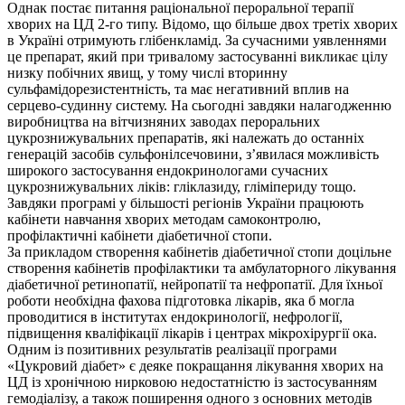
Однак постає питання раціональної пероральної терапії
хворих на ЦД 2-го типу. Відомо, що більше двох третіх хворих
в Україні отримують глібенкламід. За сучасними уявленнями
це препарат, який при тривалому застосуванні викликає цілу
низку побічних явищ, у тому числі вторинну
сульфамідорезистентність, та має негативний вплив на
серцево-судинну систему. На сьогодні завдяки налагодженню
виробництва на вітчизняних заводах пероральних
цукрознижувальних препаратів, які належать до останніх
генерацій засобів сульфонілсечовини, з’явилася можливість
широкого застосування ендокринологами сучасних
цукрознижувальних ліків: гліклазиду, гліміпериду тощо.
Завдяки програмі у більшості регіонів України працюють
кабінети навчання хворих методам самоконтролю,
профілактичні кабінети діабетичної стопи.
За прикладом створення кабінетів діабетичної стопи доцільне
створення кабінетів профілактики та амбулаторного лікування
діабетичної ретинопатії, нейропатії та нефропатії. Для їхньої
роботи необхідна фахова підготовка лікарів, яка б могла
проводитися в інститутах ендокринології, нефрології,
підвищення кваліфікації лікарів і центрах мікрохірургії ока.
Одним із позитивних результатів реалізації програми
«Цукровий діабет» є деяке покращання лікування хворих на
ЦД із хронічною нирковою недостатністю із застосуванням
гемодіалізу, а також поширення одного з основних методів