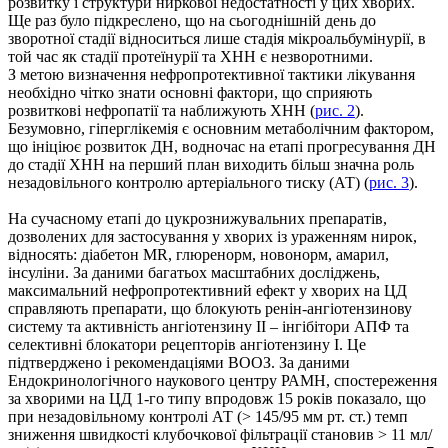
розвитку і структури ниркової недостатності у цих хворих.
Ще раз було підкреслено, що на сьогоднішній день до
зворотної стадії відноситься лише стадія мікроальбумінурії, в
той час як стадії протеїнурії та ХНН є незворотними.
З метою визначення нефропротективної тактики лікування
необхідно чітко знати основні фактори, що сприяють
розвиткові нефропатії та наближують ХНН (
рис. 2
).
Безумовно, гіперглікемія є основним метаболічним фактором,
що ініціює розвиток ДН, водночас на етапі прогресування ДН
до стадії ХНН на перший план виходить більш значна роль
незадовільного контролю артеріального тиску (АТ) (
рис. 3
).
На сучасному етапі до цукрознижувальних препаратів,
дозволених для застосування у хворих із ураженням нирок,
відносять: діабетон MR, глюренорм, новонорм, амарил,
інсуліни. За даними багатьох масштабних досліджень,
максимальний нефропротективний ефект у хворих на ЦД
справляють препарати, що блокують ренін-ангіотензинову
систему та активність ангіотензину II – інгібітори АПФ та
селективні блокатори рецепторів ангіотензину I. Це
підтверджено і рекомендаціями ВООЗ. За даними
Ендокринологічного наукового центру РАМН, спостереження
за хворими на ЦД 1-го типу впродовж 15 років показало, що
при незадовільному контролі АТ (> 145/95 мм рт. ст.) темп
зниження швидкості клубочкової фільтрації становив > 11 мл/