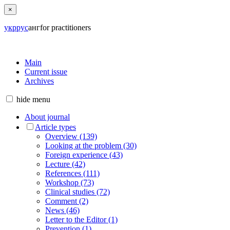
×
укр
рус
анг
for practitioners
Main
Current issue
Archives
hide
menu
About journal
Article types
Overview (139)
Looking at the problem (30)
Foreign experience (43)
Lecture (42)
References (111)
Workshop (73)
Clinical studies (72)
Comment (2)
News (46)
Letter to the Editor (1)
Prevention (1)