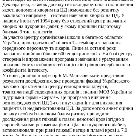
Декларацією, а також досвіду світової діабетології поліпшення
якості допомоги хворим на ЦД неможливе без розвитку
важливого напрямку – системи навчання хворих на ЦД. У
нашому інституті 1994 року був створений центр навчання
хворих на цукровий діабет, у якому пройшли підготовку
близько 9 тис. пацієнтів.
За участю центру організовані школи в багатьох областях
України, проводяться виїзні лекції – семінари з навчання
середнього персоналу та лікарів. Лише за останні роки
навчання пройшли більше 600 ендокринологів. На базі центру
створена й впроваджена програма з навчання з урахуванням
психологічних особливостей пацієнтів і рівня невербального
коефіцієнта інтелекту.
У своїй доповіді професор Б.М. Маньковський представив
результати дослідження, яке проводили фахівці Українського
науково-практичного центру ендокринної хірургії,
трансплантації ендокринних органів і тканин МОЗ України за
підтримки фірми «Серв’є». Це програма з вивчення
розповсюдженості ЦД 2-го типу: скринінг для виявлення
пацієнтів із недіагностованим ЦД. За допомогою анкет оцінки
ризику особам із високим балом ризику проводили
дослідження рівня глікемії в плазмі венозної крові згідно з
європейськими рекомендаціями. Діагноз цукрового діабету
встановлювали при рівні глікемії натще в плазмі крові ≥ 7,0
ммоль/л. Крім того, оцінювали додаткові фактори ризику: