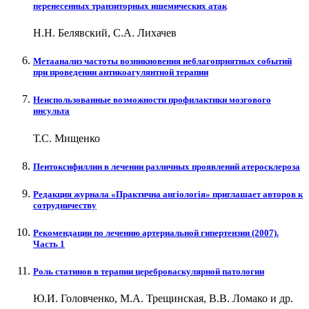
перенесенных транзиторных ишемических атак
Н.Н. Белявский, С.А. Лихачев
Метаанализ частоты возникновения неблагоприятных событий
при проведении антикоагулянтной терапии
Неиспользованные возможности профилактики мозгового
инсульта
Т.С. Мищенко
Пентоксифиллин в лечении различных проявлений атеросклероза
Редакция журнала «Практична ангіологія» приглашает авторов к
сотрудничеству
Рекомендации по лечению артериальной гипертензии (2007).
Часть 1
Роль статинов в терапии цереброваскулярной патологии
Ю.И. Головченко, М.А. Трещинская, В.В. Ломако и др.