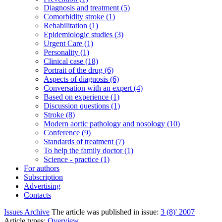
Diagnosis and treatment (5)
Comorbidity stroke (1)
Rehabilitation (1)
Epidemiologic studies (3)
Urgent Care (1)
Personality (1)
Clinical case (18)
Portrait of the drug (6)
Aspects of diagnosis (6)
Conversation with an expert (4)
Based on experience (1)
Discussion questions (1)
Stroke (8)
Modern aortic pathology and nosology (10)
Conference (9)
Standards of treatment (7)
To help the family doctor (1)
Science - practice (1)
For authors
Subscription
Advertising
Contacts
Issues Archive
The article was published in issue:
3 (8)' 2007
Article types:
Overview