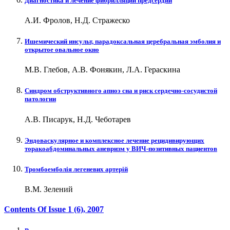
Диагностика и лечение фибрилляции предсердий
А.И. Фролов, Н.Д. Стражеско
Ишемический инсульт, парадоксальная церебральная эмболия и
открытое овальное окно
М.В. Глебов, А.В. Фонякин, Л.А. Гераскина
Cиндром обструктивного апноэ сна и риск сердечно-сосудистой
патологии
А.В. Писарук, Н.Д. Чеботарев
Эндоваскулярное и комплексное лечение рецидивирующих
торакоабдоминальных аневризм у ВИЧ-позитивных пациентов
Тромбоемболія легеневих артерій
В.М. Зелений
Contents Of Issue
1 (6)
, 2007