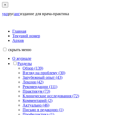
×
укр
рус
анг
издание для врача-практика
Главная
Текущий номер
Архив
скрыть
меню
О журнале
Разделы
Обзор (139)
Взгляд на проблему (30)
Зарубежный опыт (43)
Лекция (42)
Рекомендации (111)
Практикум (73)
Клинические исследования (72)
Комментарий (2)
Актуально (46)
Письмо в редакцию (1)
Профилактика (1)