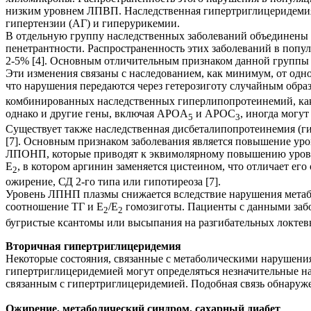
низким уровнем ЛПВП. Наследственная гипертриглицеридемия 
гипертензии (АГ) и гиперурикемии.
В отдельную группу наследственных заболеваний объединены
пенетрантности. Распространенность этих заболеваний в попул
2-5% [4]. Основным отличительным признаком данной группы
Эти изменения связаны с наследованием, как минимум, от одн
что нарушения передаются через гетерозиготу случайным обр
комбинированных наследственных гиперлипопротеинемий, как 
однако и другие гены, включая APOA
и APOC
, иногда могут
5
3
Существует также наследственная дисбеталипопротеинемия (гип
[7]. Основным признаком заболевания является повышение ур
ЛПОНП, которые приводят к эквимолярному повышению уровн
E
, в котором аргинин заменяется цистеином, что отличает его
2
ожирение, СД 2-го типа или гипотиреоза [7].
Уровень ЛПНП плазмы снижается вследствие нарушения метаб
соотношение ТГ и E
/E
гомозиготы. Пациенты с данными заб
2
2
бугристые ксантомы или высыпания на разгибательных локтев
Вторичная гипертриглицеридемия
Некоторые состояния, связанные с метаболическими нарушениям
гипертриглицеридемией могут определяться незначительные н
связанным с гипертриглицеридемией. Подобная связь обнаруж
Ожирение, метаболический синдром, сахарный диабет