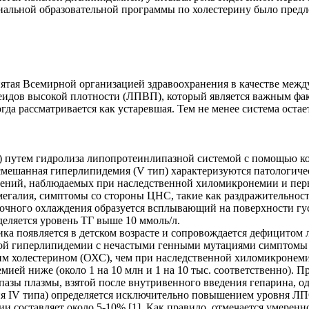
нальной образовательной программы по холестерину было предло
ятая Всемирной организацией здравоохранения в качестве меж
идов высокой плотности (ЛПВП), который является важным факт
а рассматривается как устаревшая. Тем не менее система остае
и) путем гидролиза липопротеинлипазной системой с помощью ко
смешанная гиперлипидемия (V тип) характеризуются патологиче
ений, наблюдаемых при наследственной хиломикронемии и пер
омегалия, симптомы со стороны ЦНС, такие как раздражительно
очного охлаждения образуется всплывающий на поверхности гус
еляется уровень ТГ выше 10 ммоль/л.
а появляется в детском возрасте и сопровождается дефицитом 
 гиперлипидемии с нечастыми генными мутациями симптомы по
 холестерином (ОХС), чем при наследственной хиломикронеми
ей ниже (около 1 на 10 млн и 1 на 10 тыс. соответственно). 
зы плазмы, взятой после внутривенного введения гепарина, одна
я IV типа) определяется исключительно повышением уровня ЛП
 составляет около 5-10% [1]. Как правило, отмечается умеренно