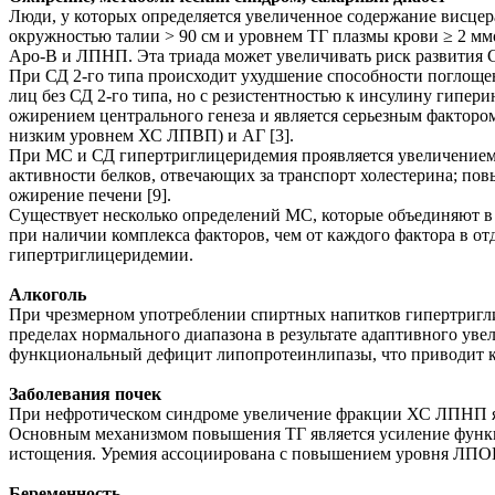
Люди, у которых определяется увеличенное содержание висц
окружностью талии > 90 см и уровнем ТГ плазмы крови ≥ 2 мм
Аpo-B и ЛПНП. Эта триада может увеличивать риск развития СС
При СД 2-го типа происходит ухудшение способности поглощен
лиц без СД 2-го типа, но с резистентностью к инсулину гипер
ожирением центрального генеза и является серьезным фактором
низким уровнем ХС ЛПВП) и АГ [3].
При МС и СД гипертриглицеридемия проявляется увеличение
активности белков, отвечающих за транспорт холестерина; п
ожирение печени [9].
Существует несколько определений МС, которые объединяют в 
при наличии комплекса факторов, чем от каждого фактора в о
гипертриглицеридемии.
Алкоголь
При чрезмерном употреблении спиртных напитков гипертригли
пределах нормального диапазона в результате адаптивного уве
функциональный дефицит липопротеинлипазы, что приводит к
Заболевания почек
При нефротическом синдроме увеличение фракции ХС ЛПНП я
Основным механизмом повышения ТГ является усиление функци
истощения. Уремия ассоциирована с повышением уровня ЛПОНП,
Беременность