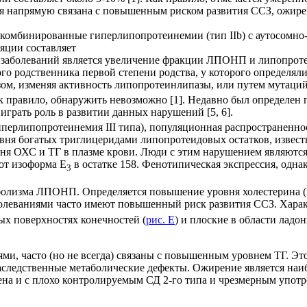
напрямую связана с повышенным риском развития ССЗ, ожирени
 комбинированные гиперлипопротеинемии (тип IIb) с аутосомн
яции составляет
 заболеваний является увеличение фракции ЛПОНП и липопрот
ого родственника первой степени родства, у которого определя
азом, изменяя активность липопротеинлипазы, или путем мутац
правило, обнаружить невозможно [1]. Недавно был определен 
 играть роль в развитии данных нарушений [5, 6].
ерлипопротеинемия III типа), популяционная распространенность
овня богатых триглицеридами липопротеидовых остатков, извес
я ОХС и ТГ в плазме крови. Люди с этим нарушением являютс
 от изоформа E
в остатке 158. Фенотипическая экспрессия, одна
3
олизма ЛПОНП. Определяется повышение уровня холестерина (
олеваниями часто имеют повышенный риск развития ССЗ. Хара
ых поверхностях конечностей (
рис. Е
) и плоские в области ладо
и, часто (но не всегда) связаны с повышенным уровнем ТГ. Это
аследственные метаболические дефекты. Ожирение является наи
ена и с плохо контролируемым СД 2-го типа и чрезмерным упот