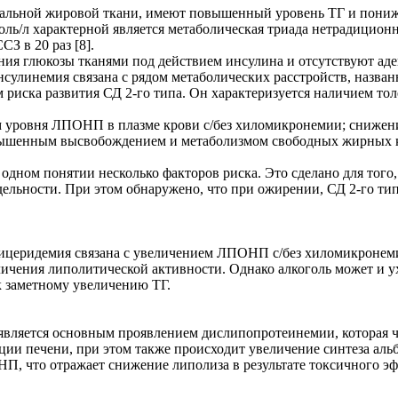
еральной жировой ткани, имеют повышенный уровень ТГ и пон
оль/л характерной является метаболическая триада нетрадицио
З в 20 раз [8].
ия глюкозы тканями под действием инсулина и отсутствуют аде
инсулинемия связана с рядом метаболических расстройств, назва
 риска развития СД 2-го типа. Он характеризуется наличием тол
м уровня ЛПОНП в плазме крови с/без хиломикронемии; сниже
овышенным высвобождением и метаболизмом свободных жирных ки
одном понятии несколько факторов риска. Это сделано для того
тдельности. При этом обнаружено, что при ожирении, СД 2-го т
церидемия связана с увеличением ЛПОНП с/без хиломикронемии
личения липолитической активности. Однако алкоголь может и у
 заметному увеличению ТГ.
вляется основным проявлением дислипопротеинемии, которая 
и печени, при этом также происходит увеличение синтеза альб
 что отражает снижение липолиза в результате токсичного эфф