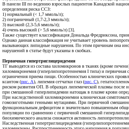
В панели ІІІ по ведению взрослых пациентов Канадской нацио
определения риска ССЗ:
1) нормальный (< 1,7 ммоль/л);
2) пограничный (1,7-2,3 ммоль/л);
3) высокий (2,3-5,6 ммоль/л);
4) очень высокий (> 5,6 ммоль/л) [3].
Также существует классификация Дональда Фредриксона, прин
Однако данная классификация не учитывает уровень липопроте
вызывающих липидные нарушения. По этим причинам она иногд
нарушений в статье будут указаны в скобках.
Первичная гипертриглицеридемия
ТГ выводятся из состава хиломикронов в тканях (кроме печен
хиломикронемия (гиперлипопротеинемия I типа) и первичная 
ограничения приема пищи. Особенностью клинических проявл
ксантом (
рис. А
), липемия сетчатки глаз (
рис. С
), гепатосплен
риском развития ОП. В образцах липемической плазмы после н
при смешанной гиперлипидемии натощак в плазме крови опред
При наследственной хиломикронемии клиническая симптоматик
гомозиготными генными мутациями. При первичной смешанной
функциональным дефицитом и значительно повышенным общим
популяции по сравнению с первичной смешанной гиперлипидеми
биохимического анализа снижается активность липопротеинлипа
Наследственная гипертриглицеридемия (гиперлипопротеинеми
хиломикроны. Распространенность этого нарушения в популяции