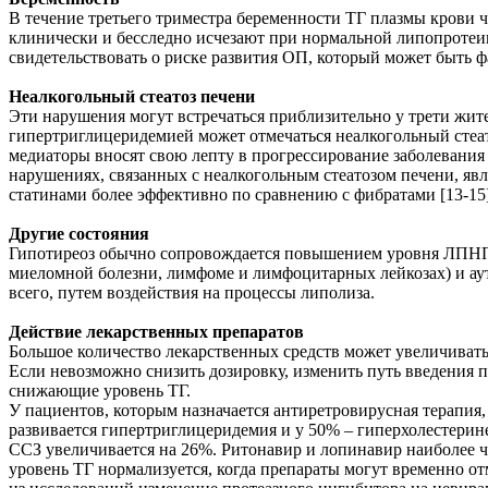
В течение третьего триместра беременности ТГ плазмы крови ч
клинически и бесследно исчезают при нормальной липопротеин
свидетельствовать о риске развития ОП, который может быть фа
Неалкогольный стеатоз печени
Эти нарушения могут встречаться приблизительно у трети жит
гипертриглицеридемией может отмечаться неалкогольный стеат
медиаторы вносят свою лепту в прогрессирование заболевани
нарушениях, связанных с неалкогольным стеатозом печени, я
статинами более эффективно по сравнению с фибратами [13-15]
Другие состояния
Гипотиреоз обычно сопровождается повышением уровня ЛПНП,
миеломной болезни, лимфоме и лимфоцитарных лейкозах) и ау
всего, путем воздействия на процессы липолиза.
Действие лекарственных препаратов
Большое количество лекарственных средств может увеличивать
Если невозможно снизить дозировку, изменить путь введения п
снижающие уровень ТГ.
У пациентов, которым назначается антиретровирусная терапия,
развивается гипертриглицеридемия и у 50% – гиперхолестерин
ССЗ увеличивается на 26%. Ритонавир и лопинавир наиболее ч
уровень ТГ нормализуется, когда препараты могут временно от