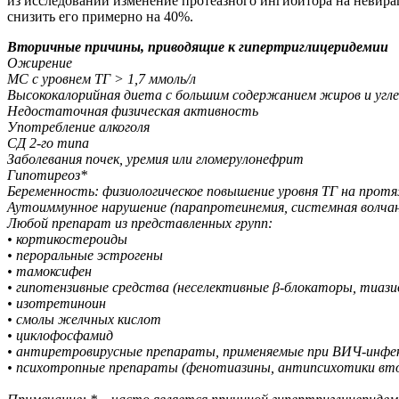
из исследований изменение протеазного ингибитора на невира
снизить его примерно на 40%.
Вторичные причины, приводящие к гипертриглицеридемии
Ожирение
МС с уровнем ТГ > 1,7 ммоль/л
Высококалорийная диета с большим содержанием жиров и угл
Недостаточная физическая активность
Употребление алкоголя
СД 2-го типа
Заболевания почек, уремия или гломерулонефрит
Гипотиреоз*
Беременность: физиологическое повышение уровня ТГ на про
Аутоиммунное нарушение (парапротеинемия, системная волча
Любой препарат из представленных групп:
• кортикостероиды
• пероральные эстрогены
• тамоксифен
• гипотензивные средства (неселективные β-блокаторы, тиази
• изотретиноин
• смолы желчных кислот
• циклофосфамид
• антиретровирусные препараты, применяемые при ВИЧ-инфе
• психотропные препараты (фенотиазины, антипсихотики вто