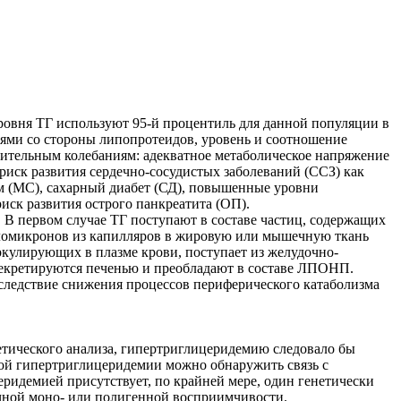
ровня ТГ используют 95-й процентиль для данной популяции в
ями со стороны липопротеидов, уровень и соотношение
ачительным колебаниям: адекватное метаболическое напряжение
иск развития сердечно-сосудистых заболеваний (ССЗ) как
м (МС), сахарный диабет (СД), повышенные уровни
иск развития острого панкреатита (ОП).
 В первом случае ТГ поступают в составе частиц, содержащих
иломикронов из капилляров в жировую или мышечную ткань
кулирующих в плазме крови, поступает из желудочно-
секретируются печенью и преобладают в составе ЛПОНП.
вследствие снижения процессов периферического катаболизма
етического анализа, гипертриглицеридемию следовало бы
ной гипертриглицеридемии можно обнаружить связь с
еридемией присутствует, по крайней мере, один генетически
ичной моно- или полигенной восприимчивости.