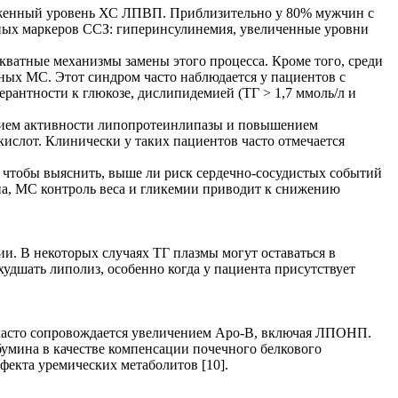
иженный уровень ХС ЛПВП. Приблизительно у 80% мужчин с
нных маркеров ССЗ: гиперинсулинемия, увеличенные уровни
кватные механизмы замены этого процесса. Кроме того, среди
нных МС. Этот синдром часто наблюдается у пациентов с
ерантности к глюкозе, дислипидемией (ТГ > 1,7 ммоль/л и
нием активности липопротеинлипазы и повышением
слот. Клинически у таких пациентов часто отмечается
, чтобы выяснить, выше ли риск сердечно-сосудистых событий
ипа, МС контроль веса и гликемии приводит к снижению
. В некоторых случаях ТГ плазмы могут оставаться в
худшать липолиз, особенно когда у пациента присутствует
часто сопровождается увеличением Аро-В, включая ЛПОНП.
умина в качестве компенсации почечного белкового
екта уремических метаболитов [10].