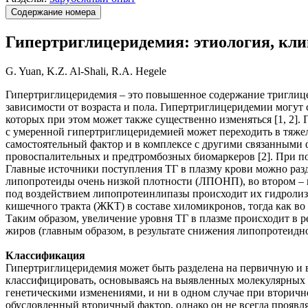
Содержание номера
Гипертриглицеридемия: этиология, кли
G. Yuan, K.Z. Al-Shali, R.A. Hegele
Гипертриглицеридемия – это повышенное содержание триглицер
зависимости от возраста и пола. Гипертриглицеридемии могу
которых при этом может также существенно изменяться [1, 2].
c умеренной гипертриглицеридемией может переходить в тяжел
самостоятельный фактор и в комплексе с другими связанными 
провоспалительных и предтромбозных биомаркеров [2]. При по
Главные источники поступления ТГ в плазму крови можно разд
липопротеиды очень низкой плотности (ЛПОНП), во втором –
под воздействием липопротеинлипазы происходит их гидролиз 
кишечного тракта (ЖКТ) в составе хиломикронов, тогда как 
Таким образом, увеличение уровня ТГ в плазме происходит в 
жиров (главным образом, в результате снижения липопротеидн
Классификация
Гипертриглицеридемия может быть разделена на первичную и 
классифицировать, основываясь на выявленных молекулярных 
генетическими изменениями, и ни в одном случае при вторично
обусловленный вторичный фактор, однако он не всегда прояв