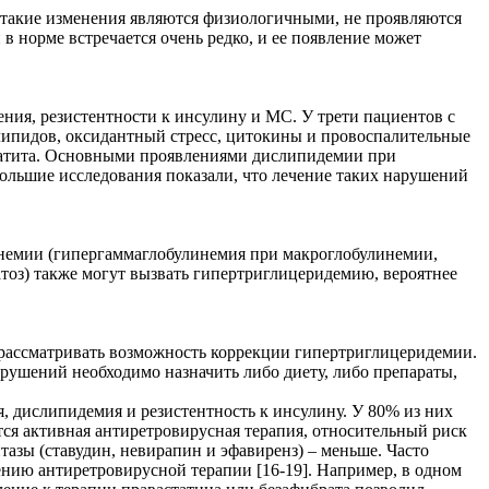
, такие изменения являются физиологичными, не проявляются
 норме встречается очень редко, и ее появление может
ния, резистентности к инсулину и МС. У трети пациентов с
липидов, оксидантный стресс, цитокины и провоспалительные
епатита. Основными проявлениями дислипидемии при
ольшие исследования показали, что лечение таких нарушений
немии (гипергаммаглобулинемия при макроглобулинемии,
тоз) также могут вызвать гипертриглицеридемию, вероятнее
 рассматривать возможность коррекции гипертриглицеридемии.
арушений необходимо назначить либо диету, либо препараты,
, дислипидемия и резистентность к инсулину. У 80% из них
ся активная антиретровирусная терапия, относительный риск
зы (ставудин, невирапин и эфавиренз) – меньше. Часто
чению антиретровирусной терапии [16-19]. Например, в одном