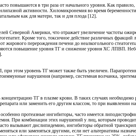
асто повышаются в три раза от начального уровня. Как правило
липазной активности. Хиломикронемия во время беременности в
тальным как для матери, так и для плода [12].
елей Северной Америки, что отражает увеличение частоты ожире
огепатит. Кроме того, токсичное действие различных фракций 
я от жирового перерождения печени до неалкогольного стеатог
вляются повышение уровня ТГ и снижение уровня ХС ЛПВП. Неб
.
 при этом уровень ТГ может также быть увеличен. Парапротеи
тоиммунные нарушения (например, системная волчанка, эритема
 концентрацию ТГ в плазме крови. В таких случаях необходимо
репарата или заменить его другим классом, то при выявлении н
 особенно протеазные ингибиторы, часто имеется липодистрофия
емия. При комбинации этих нарушений у лиц, которым проводит
асто вызывают дислипидемию, ингибиторы обратной транскрипта
меняться или заменяться другими, если нет альтернативы назна