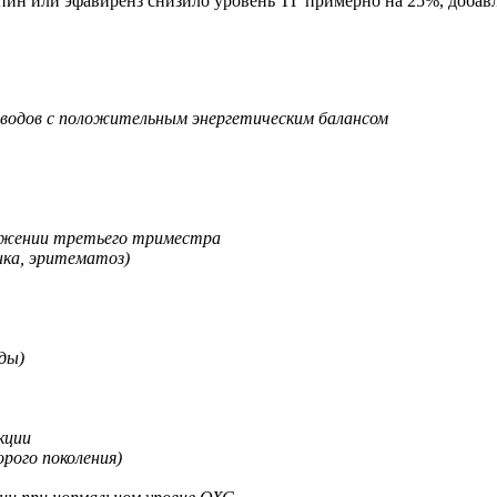
пин или эфавиренз снизило уровень ТГ примерно на 25%, добавл
еводов с положительным энергетическим балансом
тяжении третьего триместра
нка, эритематоз)
ды)
кции
рого поколения)