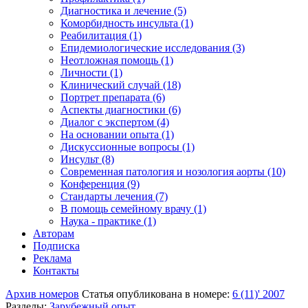
Диагностика и лечение (5)
Коморбидность инсульта (1)
Реабилитация (1)
Епидемиологические исследования (3)
Неотложная помощь (1)
Личности (1)
Клинический случай (18)
Портрет препарата (6)
Аспекты диагностики (6)
Диалог с экспертом (4)
На основании опыта (1)
Дискуссионные вопросы (1)
Инсульт (8)
Современная патология и нозология аорты (10)
Конференция (9)
Стандарты лечения (7)
В помощь семейному врачу (1)
Наука - практике (1)
Авторам
Подписка
Реклама
Контакты
Архив номеров
Статья опубликована в номере:
6 (11)' 2007
Разделы:
Зарубежный опыт