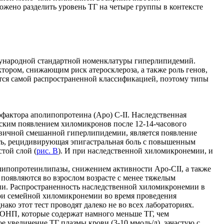
жено разделить уровень ТГ на четыре группы в контексте
дународной стандартной номенклатуры гиперлипидемий.
ором, снижающим риск атеросклероза, а также роль генов,
тся самой распространенной классификацией, поэтому типы
фактора аполипопротеина (Аpo) C-II. Наследственная
ским появлением хиломикронов после 12-14-часового
вичной смешанной гиперлипидемии, является появление
сть, рецидивирующая эпигастральная боль с повышенным
той слой (
рис. В
). И при наследственной хиломикронемии, и
липопротеинлипазы, снижением активности Аро-СII, а также
являются во взрослом возрасте с менее тяжелым
и. Распространенность наследственной хиломикронемии в
При семейной хиломикронемии во время проведения
ко этот тест проводят далеко не во всех лабораториях.
ОНП, которые содержат намного меньше ТГ, чем
е увеличение ТГ плазмы крови (3-10 ммоль/л), зачастую с