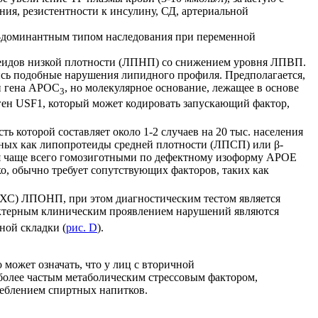
я, резистентности к инсулину, СД, артериальной
о-доминантным типом наследования при переменной
еидов низкой плотности (ЛПНП) со снижением уровня ЛПВП.
лись подобные нарушения липидного профиля. Предполагается,
ий гена APOC
, но молекулярное основание, лежащее в основе
3
ген USF1, который может кодировать запускающий фактор,
 которой составляет около 1-2 случаев на 20 тыс. населения
тных как липопротеиды средней плотности (ЛПСП) или β-
я чаще всего гомозиготными по дефектному изоформу APOE
ко, обычно требует сопутствующих факторов, таких как
ХС) ЛПОНП, при этом диагностическим тестом является
ктерным клиническим проявлением нарушений являются
нной складки (
рис. D
).
 может означать, что у лиц с вторичной
более частым метаболическим стрессовым фактором,
реблением спиртных напитков.