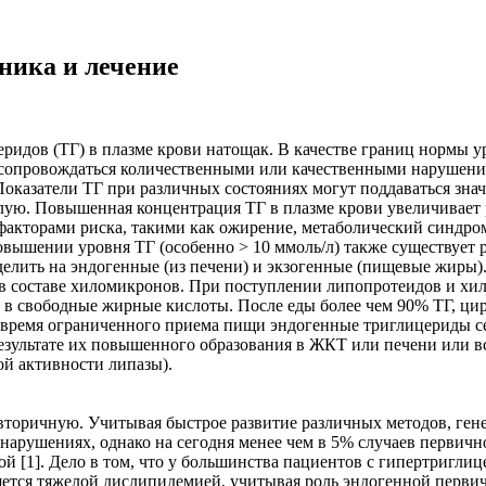
ника и лечение
идов (ТГ) в плазме крови натощак. В качестве границ нормы у
т сопровождаться количественными или качественными нарушени
 Показатели ТГ при различных состояниях могут поддаваться зн
ую. Повышенная концентрация ТГ в плазме крови увеличивает р
факторами риска, такими как ожирение, метаболический синдро
вышении уровня ТГ (особенно > 10 ммоль/л) также существует р
елить на эндогенные (из печени) и экзогенные (пищевые жиры).
 в составе хиломикронов. При поступлении липопротеидов и х
в свободные жирные кислоты. После еды более чем 90% ТГ, цир
во время ограниченного приема пищи эндогенные триглицериды 
результате их повышенного образования в ЖКТ или печени или 
ой активности липазы).
вторичную. Учитывая быстрое развитие различных методов, ген
нарушениях, однако на сегодня менее чем в 5% случаев первич
й [1]. Дело в том, что у большинства пациентов с гипертриглиц
ляется тяжелой дислипидемией, учитывая роль эндогенной перв