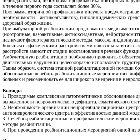
периода инсульта, необходима профилактика повторных наруше
в течение первого года составляет более 30%.
Программа вторичной профилактики инсульта предусматривает 
необходимости – антикоагулянтов), гиполипидемических средст
здоровый образ жизни.
При амбулаторной реабилитации продолжаются медикаментозна
(ноотропные, вазоактивные, антиоксидантные, нейротрансмитт
назначают физиотерапевтические методы, массаж, индивидуа
Больным с афатическими расстройствами показаны занятия с 
расстройств зависят от стадии восстановления речевых функци
Амбулаторную реабилитацию необходимо проводить с обязател
двигательных нарушений целесообразно использовать трудоте
Таким образом, система этапной реабилитационной помощи б
обоснованные лечебно- реабилитационные мероприятия с дифф
больных и рекомендовать ее для широкого внедрения в неврол
Выводы
1. Проводимые комплексные патогенетически обоснованные д
выраженности неврологического дефицита, соматического стат
2. Необходимость организации нейрореабилитационных центро
ангионеврологического центра и эффективностью данной модел
3. Лечебно-реабилитационные и профилактические мероприяти
методы реабилитации.
4. При проведении реабилитационных мероприятий одной из 