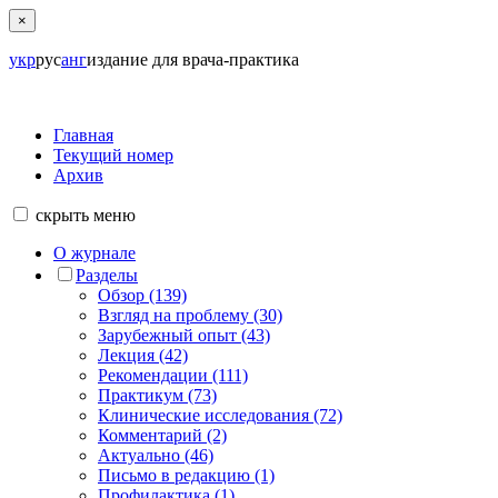
×
укр
рус
анг
издание для врача-практика
Главная
Текущий номер
Архив
скрыть
меню
О журнале
Разделы
Обзор (139)
Взгляд на проблему (30)
Зарубежный опыт (43)
Лекция (42)
Рекомендации (111)
Практикум (73)
Клинические исследования (72)
Комментарий (2)
Актуально (46)
Письмо в редакцию (1)
Профилактика (1)