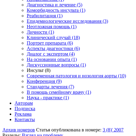
Диагностика и лечение (5)
Коморбидность инсульта (1)
Реабилитация (1)
Епидемиологические исследования (3)
Неотложная помощь (1)
Личности (1)
Клинический случай (18)
Портрет препарата (6)
Аспекты диагностики (6)
Диалог с экспертом (4)
На основании опыта (1)
Дискуссионные вопросы (1)
Инсульт (8)
Современная патология и нозология аорты (10)
Конференция (9)
Стандарты лечения (7)
В помощь семейному врачу (1)
Наука - практике (1)
Авторам
Подписка
Реклама
Контакты
Архив номеров
Статья опубликована в номере:
3 (8)' 2007
Разделы:
Взгляд на проблему