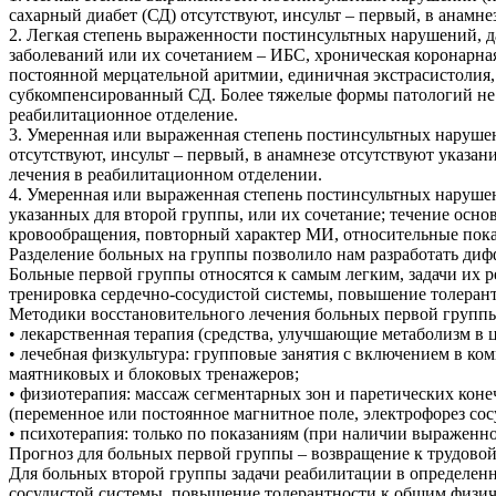
сахарный диабет (СД) отсутствуют, инсульт – первый, в анамне
2. Легкая степень выраженности постинсультных нарушений, д
заболеваний или их сочетанием – ИБС, хроническая коронарная
постоянной мерцательной аритмии, единичная экстрасистолия, 
субкомпенсированный СД. Более тяжелые формы патологий не р
реабилитационное отделение.
3. Умеренная или выраженная степень постинсультных нарушен
отсутствуют, инсульт – первый, в анамнезе отсутствуют указа
лечения в реабилитационном отделении.
4. Умеренная или выраженная степень постинсультных нарушен
указанных для второй группы, или их сочетание; течение осно
кровообращения, повторный характер МИ, относительные пока
Разделение больных на группы позволило нам разработать диф
Больные первой группы относятся к самым легким, задачи их 
тренировка сердечно-сосудистой системы, повышение толеран
Методики восстановительного лечения больных первой групп
• лекарственная терапия (средства, улучшающие метаболизм в 
• лечебная физкультура: групповые занятия с включением в ко
маятниковых и блоковых тренажеров;
• физиотерапия: массаж сегментарных зон и паретических кон
(переменное или постоянное магнитное поле, электрофорез сос
• психотерапия: только по показаниям (при наличии выраженн
Прогноз для больных первой группы – возвращение к трудовой
Для больных второй группы задачи реабилитации в определен
сосудистой системы, повышение толерантности к общим физиче