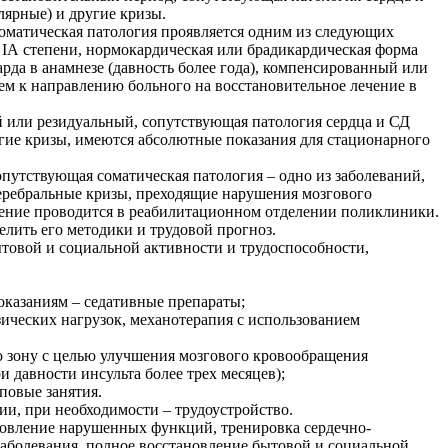
лярные) и другие кризы.
соматическая патология проявляется одним из следующих
я IА степени, нормокардическая или брадикардическая форма
рда в анамнезе (давность более года), компенсированный или
ем к направлению больного на восстановительное лечение в
й или резидуальный, сопутствующая патология сердца и СД
ругие кризы, имеются абсолютные показания для стационарного
путствующая соматическая патология – одно из заболеваний,
 церебральные кризы, преходящие нарушения мозгового
чение проводится в реабилитационном отделении поликлиники.
лить его методики и трудовой прогноз.
товой и социальной активности и трудоспособности,
показаниям – седативные препараты;
зических нагрузок, механотерапия с использованием
ю зону с целью улучшения мозгового кровообращения
 давности инсульта более трех месяцев);
повые занятия.
ии, при необходимости – трудоустройство.
новление нарушенных функций, тренировка сердечно-
заболевания, полное восстановление бытовой и социальной