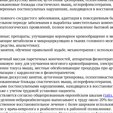
новокаиновые блокады спастических мышц, иглорефлексотерапия
еренных постинсультных нарушениях, находящихся в восстанови
основного сосудистого заболевания, адаптация к повседневным
льном периоде заболевания и выработка заместительных компен
опатологических проявлений, полное восстановление бытовой а
нзивные; препараты, улучшающие коронарное кровообращение и м
шающие метаболизм и микроциркуляцию в тканях головного мозг
едства, анальгетики);
занятия, обучение правильной ходьбе, механотерапия с использ
очечный массаж паретичных конечностей, аппаратная физиотерап
тниковую зону для улучшения мозгового кровообращения, элект
шении тонуса мышц, местные обезболивающие процедуры при арт
льтации с кардиологом и физиотерапевтом;
ная дискуссия) занятия, аутогенная тренировка, психогимнасти
новокаиновые блокады спастических мышц, иглорефлексотерапия
ными постинсультными нарушениями, находящихся в восстанови
кже с учетом трудовой установки пациента.
твляется согласно общепризнанным европейским шкалам (
табл.
отделения нейрореабилитации выписывают к труду около 20% бо
мственное восстановительное лечение с более широким использ
 у врача-невролога и реабилитолога в районной поликлинике. Н