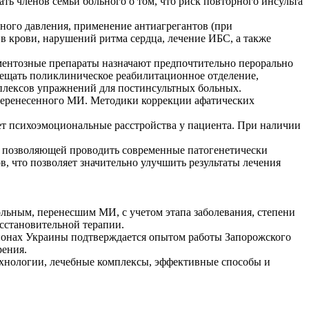
 членов семьи больного о том, что риск повторного инсульта
ного давления, применение антиагрегантов (при
 в крови, нарушений ритма сердца, лечение ИБС, а также
ментозные препараты назначают предпочтительно перорально
сещать поликлиническое реабилитационное отделение,
плексов упражнений для постинсультных больных.
 перенесенного МИ. Методики коррекции афатических
т психоэмоциональные расстройства у пациента. При наличии
 позволяющей проводить современные патогенетически
 что позволяет значительно улучшить результаты лечения
ьным, перенесшим МИ, с учетом этапа заболевания, степени
сстановительной терапии.
гионах Украины подтверждается опытом работы Запорожского
рения.
ехнологии, лечебные комплексы, эффективные способы и