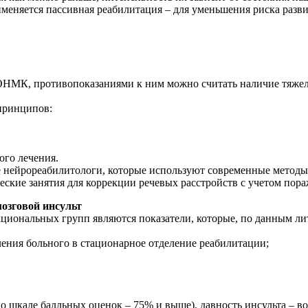
меняется пассивная реабилитация – для уменьшения риска развит
ОНМК, противопоказаниями к ним можно считать наличие тяжел
принципов:
ого лечения.
 нейрореабилитологи, которые используют современные методы
еские занятия для коррекции речевых расстройств с учетом по
озговой инсульт
нальных групп являются показатели, которые, по данным лите
ения больного в стационарное отделение реабилитации;
о шкале балльных оценок – 75% и выше), давность инсульта – в