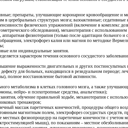
нзивные; препараты, улучшающие коронарное кровообращение и м
м в церебральных структурах мозга; вазоактивные; седативные и
нтенсивности физических упражнений (включение в комплекс доз
гометрического обследования), механотерапия с использованием
, аппаратная физиотерапия (только после адаптации больного и 
бращения, электрофорез калия или магния по методике Вермеля
ы;
повые или индивидуальные занятия.
еляется характером течения основного сосудистого заболевания
ньшение выраженности двигательных и других постинсультных 
дефекту для больных, находящихся в резидуальном периоде; ле
пы), полное восстановление бытовой активности.
льного метаболизма в клетках головного мозга, а также улучша
моны, нейро- и психотропные средства, анальгетики);
занятия, обучение правильной ходьбе, механотерапия с использ
никовых тренажеров;
очечный массаж паретичных конечностей, процедуры общего воз
оянным магнитным полем, электрофорез сосудистых средств, пр
е местных физиопроцедур на паретичные конечности с учетом 
ектростимуляцией мышц), по показаниям – местное обезболивани
ная дискуссия) занятия, аутогенная тренировка, психогимнасти