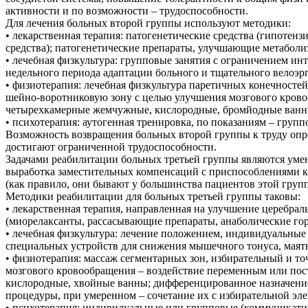
активности и по возможности – трудоспособности.
Для лечения больных второй группы используют методики:
• лекарственная терапия: патогенетические средства (гипоте
средства); патогенетические препараты, улучшающие метаболиз
• лечебная физкультура: групповые занятия с ограничением и
недельного периода адаптации больного и тщательного велоэр
• физиотерапия: лечебная физкультура паретичных конечностей
шейно-воротниковую зону с целью улучшения мозгового кровоо
четырехкамерные жемчужные, кислородные, бромйодные ванн
• психотерапия: аутогенная тренировка, по показаниям – груп
Возможность возвращения больных второй группы к труду опред
достигают ограниченной трудоспособности.
Задачами реабилитации больных третьей группы являются уме
выработка заместительных компенсаций с приспособлениями к 
(как правило, они бывают у большинства пациентов этой груп
Методики реабилитации для больных третьей группы таковы:
• лекарственная терапия, направленная на улучшение церебра
(миорелаксанты, рассасывающие препараты, анаболические гор
• лечебная физкультура: лечение положением, индивидуальные 
специальных устройств для снижения мышечного тонуса, маят
• физиотерапия: массаж сегментарных зон, избирательный и т
мозгового кровообращения – воздействие переменным или пост
кислородные, хвойные ванны; дифференцированное назначени
процедуры, при умеренном – сочетание их с избирательной эл
• психотерапия: индивидуальные или групповые (коммуникатив