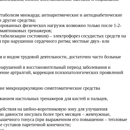
етаболизм миокарда; антиаритмические и антидиабетические
 другие средства;
ированных физических нагрузок возможно только после 1-2-
 маятниковых тренажеров;
стабилизации состояния) – электрофорез сосудистых средств на
 при нарушении сердечного ритма; местные двух- или
 и видом трудовой деятельности, достаточно часто больные
нарушений в восстановительный период заболевания и
чение артралгий, коррекция психопатологических проявлений
ющие микроциркуляцию симптоматические средства
ованием настольных тренажеров для кистей и пальцев,
действия на шейно-воротниковую зону для улучшения
и давности инсульта более трех месяцев – жемчужные,
мышечного тонуса (при выраженном его повышении – тепловые
е суставов паретичной конечности;
ка;