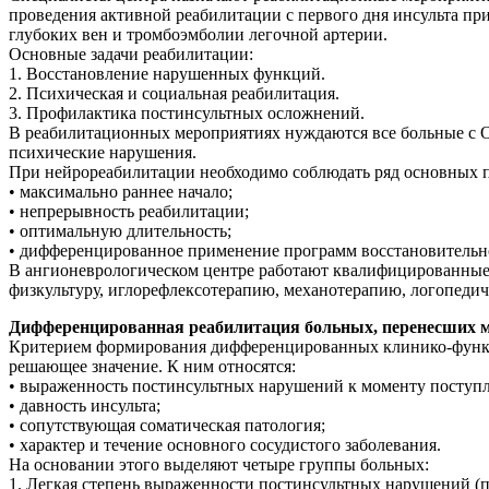
проведения активной реабилитации с первого дня инсульта при
глубоких вен и тромбоэмболии легочной артерии.
Основные задачи реабилитации:
1. Восстановление нарушенных функций.
2. Психическая и социальная реабилитация.
3. Профилактика постинсультных осложнений.
В реабилитационных мероприятиях нуждаются все больные с 
психические нарушения.
При нейрореабилитации необходимо соблюдать ряд основных 
• максимально раннее начало;
• непрерывность реабилитации;
• оптимальную длительность;
• дифференцированное применение программ восстановительн
В ангионеврологическом центре работают квалифицированные
физкультуру, иглорефлексотерапию, механотерапию, логопедич
Дифференцированная реабилитация больных, перенесших м
Критерием формирования дифференцированных клинико-функцио
решающее значение. К ним относятся:
• выраженность постинсультных нарушений к моменту поступл
• давность инсульта;
• сопутствующая соматическая патология;
• характер и течение основного сосудистого заболевания.
На основании этого выделяют четыре группы больных:
1. Легкая степень выраженности постинсультных нарушений (п