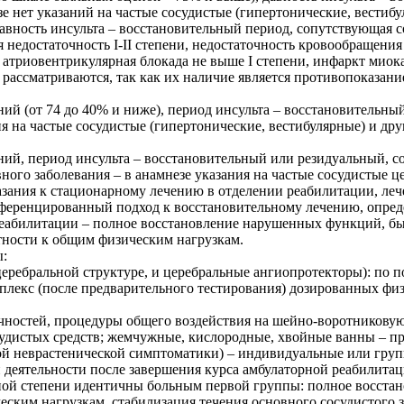
зе нет указаний на частые сосудистые (гипертонические, вестибу
авность инсульта – восстановительный период, сопутствующая 
 недостаточность I-II степени, недостаточность кровообращени
атриовентрикулярная блокада не выше I степени, инфаркт миока
ассматриваются, так как их наличие является противопоказани
ий (от 74 до 40% и ниже), период инсульта – восстановительны
ния на частые сосудистые (гипертонические, вестибулярные) и д
ий, период инсульта – восстановительный или резидуальный, со
вного заболевания – в анамнезе указания на частые сосудистые
зания к стационарному лечению в отделении реабилитации, ле
ференцированный подход к восстановительному лечению, опреде
реабилитации – полное восстановление нарушенных функций, бы
тности к общим физическим нагрузкам.
ы:
церебральной структуре, и церебральные ангиопротекторы): по 
мплекс (после предварительного тестирования) дозированных фи
ечностей, процедуры общего воздействия на шейно-воротникову
удистых средств; жемчужные, кислородные, хвойные ванны – при
ой неврастенической симптоматики) – индивидуальные или груп
 деятельности после завершения курса амбулаторной реабилитац
ной степени идентичны больным первой группы: полное восста
ским нагрузкам, стабилизация течения основного сосудистого 