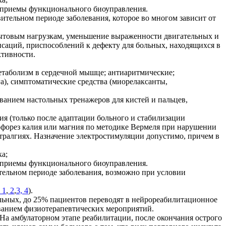
, приемы функционального биоуправления.
тельном периоде заболевания, которое во многом зависит от
 бытовым нагрузкам, уменьшение выраженности двигательных и
саций, приспособлений к дефекту для больных, находящихся в
ктивности.
етаболизм в сердечной мышце; антиаритмические;
а), симптоматические средства (миорелаксанты,
ованием настольных тренажеров для кистей и пальцев,
ия (только после адаптации больного и стабилизации
рофорез калия или магния по методике Вермеля при нарушении
ралгиях. Назначение электростимуляции допустимо, причем в
ка;
, приемы функционального биоуправления.
тельном периоде заболевания, возможно при условии
 1
,
2
,
3, 4
).
льных, до 25% пациентов переводят в нейрореабилитационное
ованием физиотерапевтических мероприятий.
а амбулаторном этапе реабилитации, после окончания острого