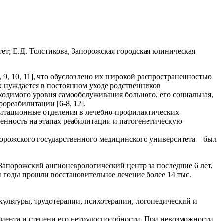
тет; Е.Д. Толстикова, Запорожская городская клиническая
9, 10, 11], что обусловлено их широкой распространенностью
 нуждается в постоянном уходе родственников
бходимого уровня самообслуживания больного, его социальная,
ореабилитации [6-8, 12].
литационные отделения в лечебно-профилактических
венность на этапах реабилитации и патогенетическую
порожского государственного медицинского университета – был
апорожский ангионеврологический центр за последние 6 лет,
ти годы прошли восстановительное лечение более 14 тыс.
ультуры, трудотерапии, психотерапии, логопедический и
иента и степени его нетрудоспособности. При невозможности