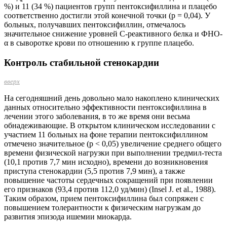
%) и 11 (34 %) пациентов групп пентоксифиллина и плацебо
соответственно достигли этой конечной точки (р = 0,04). У
больных, получавших пентоксифиллин, отмечалось
значительное снижение уровней С-реактивного белка и ФНО-
α в сыворотке крови по отношению к группе плацебо.
Контроль стабильной стенокардии
вверх
На сегодняшний день довольно мало накоплено клинических
данных относительно эффективности пентоксифиллина в
лечении этого заболевания, в то же время они весьма
обнадеживающие. В открытом клиническом исследовании с
участием 11 больных на фоне терапии пентоксифиллином
отмечено значительное (р < 0,05) увеличение среднего общего
времени физической нагрузки при выполнении тредмил-теста
(10,1 против 7,7 мин исходно), времени до возникновения
приступа стенокардии (5,5 против 7,9 мин), а также
повышение частоты сердечных сокращений при появлении
его признаков (93,4 против 112,0 уд/мин) (Insel J. et al., 1988).
Таким образом, прием пентоксифиллина был сопряжен с
повышением толерантности к физическим нагрузкам до
развития эпизода ишемии миокарда.