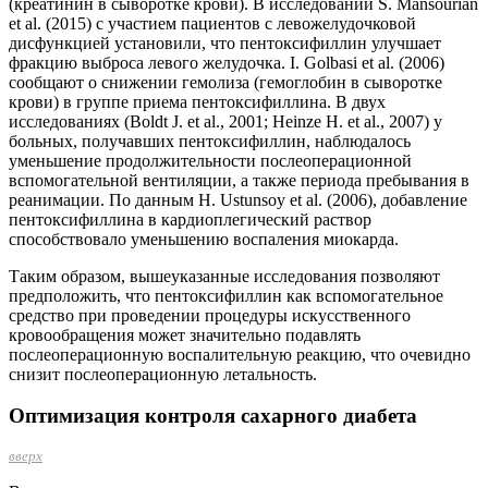
(креатинин в сыворотке крови). В исследовании S. Mansourian
et al. (2015) с участием пациентов с левожелудочковой
дисфункцией установили, что пентоксифиллин улучшает
фракцию выброса левого желудочка. I. Golbasi et al. (2006)
сообщают о снижении гемолиза (гемоглобин в сыворотке
крови) в группе приема пентоксифиллина. В двух
исследованиях (Boldt J. et al., 2001; Heinze H. et al., 2007) у
больных, получавших пентоксифиллин, наблюдалось
уменьшение продолжительности послеоперационной
вспомогательной вентиляции, а также периода пребывания в
реанимации. По данным H. Ustunsoy et al. (2006), добавление
пентоксифиллина в кардиоплегический раствор
способствовало уменьшению воспаления миокарда.
Таким образом, вышеуказанные исследования позволяют
предположить, что пентоксифиллин как вспомогательное
средство при проведении процедуры искусственного
кровообращения может значительно подавлять
послеоперационную воспалительную реакцию, что очевидно
снизит послеоперационную летальность.
Оптимизация контроля сахарного диабета
вверх