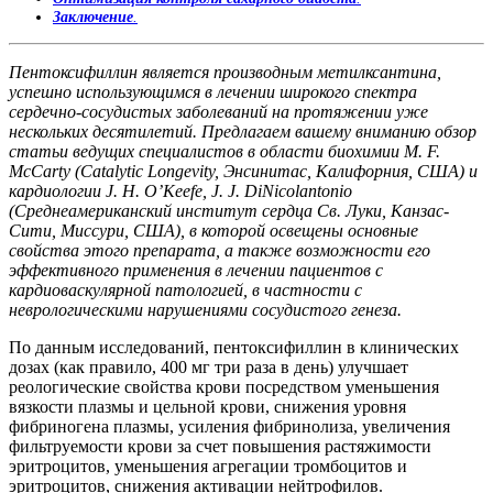
Заключение
.
Пентоксифиллин является производным метилксантина,
успешно использующимся в лечении широкого спектра
сердечно-сосудистых заболеваний на протяжении уже
нескольких десятилетий. Предлагаем вашему вниманию обзор
статьи ведущих специалистов в области биохимии M. F.
McCarty (Catalytic Longevity, Энсинитас, Калифорния, США) и
кардиологии J. H. O’Keefe, J. J. DiNicolantonio
(Среднеамериканский институт сердца С
в. Л
уки, Канзас-
Сити, Миссури, США), в которой освещены основные
свойства этого препарата, а также возможности его
эффективного применения в лечении пациентов с
кардиоваскулярной патологией, в частности с
неврологическими нарушениями сосудистого генеза.
По данным исследований, пентоксифиллин в клинических
дозах (как правило, 400 мг три раза в день) улучшает
реологические свойства крови посредством уменьшения
вязкости плазмы и цельной крови, снижения уровня
фибриногена плазмы, усиления фибринолиза, увеличения
фильтруемости крови за счет повышения растяжимости
эритроцитов, уменьшения агрегации тромбоцитов и
эритроцитов, снижения активации нейтрофилов.