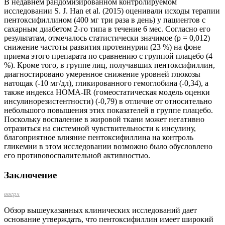
В недавнем рандомизированном контролируемом
исследовании S. J. Han et al. (2015) оценивали исходы терапии
пентоксифиллином (400 мг три раза в день) у пациентов с
сахарным диабетом 2-го типа в течение 6 мес. Согласно его
результатам, отмечалось статистически значимое (р = 0,012)
снижение частоты развития протеинурии (23 %) на фоне
приема этого препарата по сравнению с группой плацебо (4
%). Кроме того, в группе лиц, получавших пентоксифиллин,
диагностировано умеренное снижение уровней глюкозы
натощак (-10 мг/дл), гликированного гемоглобина (-0,34), а
также индекса НОМА-IR (гомеостатическая модель оценки
инсулинорезистентности) (-0,79) в отличие от относительно
небольшого повышения этих показателей в группе плацебо.
Поскольку воспаление в жировой ткани может негативно
отразиться на системной чувствительности к инсулину,
благоприятное влияние пентоксифиллина на контроль
гликемии в этом исследовании возможно было обусловлено
его противовоспалительной активностью.
Заключение
вверх
Обзор вышеуказанных клинических исследований дает
основание утверждать, что пентоксифиллин имеет широкий