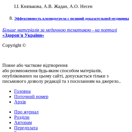
І.І. Князькова, А.В. Жадан, А.О. Несен
Эффективность клопидогрела с позиций доказательной медицины
Більше матеріалів за медичною тематикою - на порталі
«Здоров'я України»
Copyright ©
Повне або часткове відтворення
або розмноження будь-яким способом матеріалів,
опублікованих на цьому сайті, допускається тільки з
письмового дозволу редакції та з посиланням на джерело..
Головна
Поточний номер
Архів
Про журнал
Розділи
Авторам
Передплата