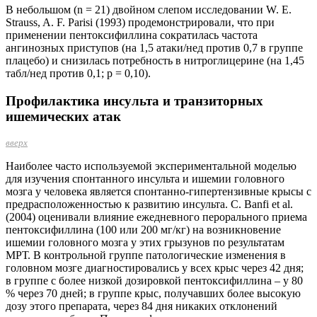
В небольшом (n = 21) двойном слепом исследовании W. E.
Strauss, A. F. Parisi (1993) продемонстрировали, что при
применении пентоксифиллина сократилась частота
ангинозных приступов (на 1,5 атаки/нед против 0,7 в группе
плацебо) и снизилась потребность в нитроглицерине (на 1,45
табл/нед против 0,1; р = 0,10).
Профилактика инсульта и транзиторных
ишемических атак
вверх
Наиболее часто используемой экспериментальной моделью
для изучения спонтанного инсульта и ишемии головного
мозга у человека является спонтанно-гипертензивные крысы с
предрасположенностью к развитию инсульта. C. Banfi et al.
(2004) оценивали влияние ежедневного пер­орального приема
пентоксифиллина (100 или 200 мг/кг) на возникновение
ишемии головного мозга у этих грызунов по результатам
МРТ. В контрольной группе патологические изменения в
головном мозге диагностировались у всех крыс через 42 дня;
в группе с более низкой дозировкой пентоксифиллина – у 80
% через 70 дней; в группе крыс, получавших более высокую
дозу этого препарата, через 84 дня никаких отклонений