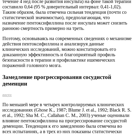
течение 4 нед после развития инсульта) на фоне такой терапии
составило 0,64 (95 % доверительный интервал: 0,41-1,02).
Таким образом, была отмечена сильная тенденция (почти со
статистической значимостью), предполагающая, что
назначение пентоксифиллина после инсульта может снизить
раннюю смертность примерно на треть.
Поэтому, основываясь на современных сведениях о механизме
действия пентоксифиллина и анализируя данные
клинических исследований, можно констатировать его
доказанную эффективность и благоприятный профиль
безопасности в терапии и профилактике ишемических
поражений головного мозга.
Замедление прогрессирования сосудистой
деменции
вверх
По меньшей мере в четырех контролируемых клинических
исследованиях (Ghose K., 1987; Blume J. et al., 1992; Black R. S.
et al., 1992; Sha M. C., Callahan C. M., 2003) ученые оценивали
влияние пентоксифиллина на прогрессирование сосудистой
деменции. Тенденция к его замедлению была отмечена во
всех испытаниях, а в трех из них показаны статистически