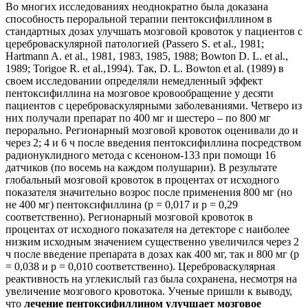
Во многих исследованиях неоднократно была доказана
способность пероральной терапии пентоксифиллином в
стандартных дозах улучшать мозговой кровоток у пациентов с
цереброваскулярной патологией (Passero S. et al., 1981;
Hartmann A. et al., 1981, 1983, 1985, 1988; Bowton D. L. et al.,
1989; Torigoe R. et al.,1994). Так, D. L. Bowton et al. (1989) в
своем исследовании определяли немедленный эффект
пентоксифиллина на мозговое кровообращение у десяти
пациентов с цереброваскулярными заболеваниями. Четверо из
них получали препарат по 400 мг и шестеро – по 800 мг
перорально. Регионарный мозговой кровоток оценивали до и
через 2; 4 и 6 ч после введения пентоксифиллина посредством
радионуклидного метода с ксеноном-133 при помощи 16
датчиков (по восемь на каждом полушарии). В результате
глобальный мозговой кровоток в процентах от исходного
показателя значительно возрос после применения 800 мг (но
не 400 мг) пентоксифиллина (р = 0,017 и р = 0,29
соответственно). Регионарный мозговой кровоток в
процентах от исходного показателя на детекторе с наиболее
низким исходным значением существенно увеличился через 2
ч после введение препарата в дозах как 400 мг, так и 800 мг (р
= 0,038 и р = 0,010 соответственно). Цереброваскулярная
реактивность на углекислый газ была сохранена, несмотря на
увеличение мозгового кровотока. Ученые пришли к выводу,
что
лечение пентоксифиллином улучшает мозговое