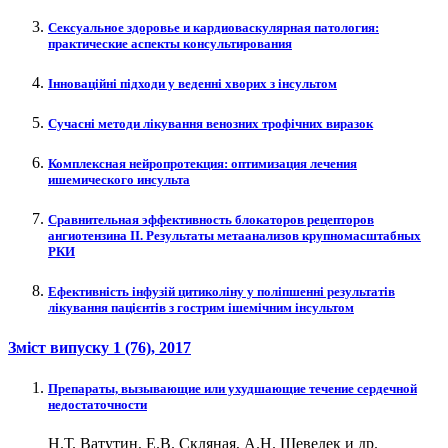
Сексуальное здоровье и кардиоваскулярная патология:
практические аспекты консультирования
Інноваційні підходи у веденні хворих з інсультом
Сучасні методи лікування венозних трофічних виразок
Комплексная нейропротекция: оптимизация лечения
ишемического инсульта
Сравнительная эффективность блокаторов рецепторов
ангиотензина II. Результаты метаанализов крупномасштабных
РКИ
Ефективність інфузій цитиколіну у поліпшенні результатів
лікування пацієнтів з гострим ішемічним інсультом
Зміст випуску
1 (76)
, 2017
Препараты, вызывающие или ухудшающие течение сердечной
недостаточности
Н.Т. Ватутин, Е.В. Скляная, А.Н. Шевелек и др.