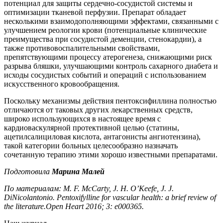
потенциал для защиты сердечно-сосудистой системы и
оптимизации тканевой перфузии. Препарат обладает
несколькими взаимодополняющими эффектами, связанными с
улучшением реологии крови (потенциальные клинические
преимущества при сосудистой деменции, стенокардии), а
также противовоспалительными свойствами,
препятствующими процессу атерогенеза, снижающими риск
разрыва бляшки, улучшающими контроль сахарного диабета и
исходы сосудистых событий и операций с использованием
искусственного кровообращения.
Поскольку механизмы действия пентоксифиллина полностью
отличаются от таковых других лекарственных средств,
широко использующихся в настоящее время с
кардиоваскулярной протективной целью (статины,
ацетилсалициловая кислота, антагонисты ангиотензина),
такой категории больных целесообразно назначать
сочетанную терапию этими хорошо известными препаратами.
Подготовила
Марина Малей
По материалам: M. F. McCarty, J. H. O’Keefe, J. J.
DiNicolantonio. Pentoxifylline for vascular health:
a b
rief review of
the literature.Open Heart 2016; 3: e000365.