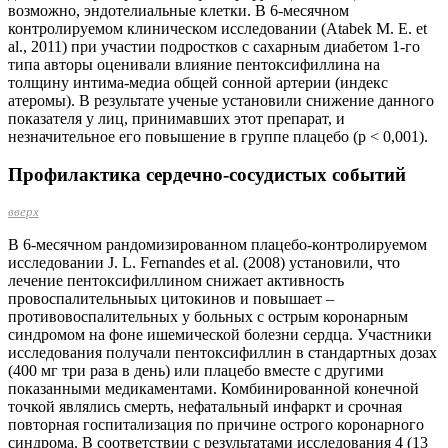
возможно, эндотелиальные клетки. В 6-месячном
контролируемом клиническом исследовании (Atabek M. E. et
al., 2011) при участии подростков с сахарным диабетом 1-го
типа авторы оценивали влияние пентоксифиллина на
толщину интима-медиа общей сонной артерии (индекс
атеромы). В результате ученые установили снижение данного
показателя у лиц, принимавших этот препарат, и
незначительное его повышение в группе плацебо (p < 0,001).
Профилактика сердечно-сосудистых событий
вверх
В 6-месячном рандомизированном плацебо-­контролируемом
исследовании J. L. Fernandes et al. (2008) установили, что
лечение пентоксифиллином снижает активность
провоспалительныых цитокинов и повышает –
противовоспалительных у больных с острым коронарным
синдромом на фоне ишемической болезни сердца. Участники
исследования получали пентоксифиллин в стандартных дозах
(400 мг три раза в день) или плацебо вместе с другими
показанными медикаментами. Комбинированной конечной
точкой являлись смерть, нефатальный инфаркт и срочная
повторная госпитализация по причине острого коронарного
синдрома. В соответствии с результатами исследования 4 (13