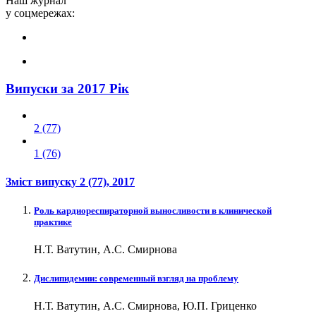
Наш журнал
у соцмережах:
Випуски за 2017 Рік
2 (77)
1 (76)
Зміст випуску
2 (77)
, 2017
Роль кардиореспираторной выносливости в клинической
практике
Н.Т. Ватутин, А.С. Смирнова
Дислипидемии: современный взгляд на проблему
Н.Т. Ватутин, А.С. Смирнова, Ю.П. Гриценко