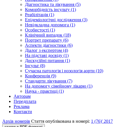
Діагностика та лікування (5)
Коморбідність інсульту (1)
Реабілітація (1)
Епідеміологічні дослідження (3)
Невідкладна допомога (1)
Особистості (1)
Клінічний випадок (18)
Портрет препарату (6)
Аспекти діагностики (6)
Діалог з експертом (4)
На підставі досвіду (1)
Дискусійні питання (1)
Інсульт (8)
Сучасна патологія і нозологія аорти (10)
Конференція (9)
Стандарти лікування (7)
На допомогу сімейному лікарю (1)
Наука - практиці (1)
Авторам
Передплата
Реклама
Контакти
Архів номерів
Стаття опублікована в номері:
1 (76)' 2017
стаття в PDF-форматі