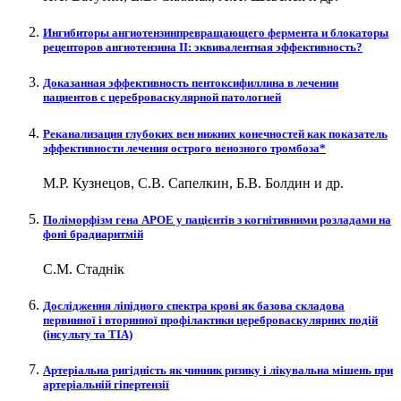
Ингибиторы ангиотензинпревращающего фермента и блокаторы
рецепторов ангиотензина ІІ: эквивалентная эффективность?
Доказанная эффективность пентоксифиллина в лечении
пациентов с цереброваскулярной патологией
Реканализация глубоких вен нижних конечностей как показатель
эффективности лечения острого венозного тромбоза*
М.Р. Кузнецов, С.В. Сапелкин, Б.В. Болдин и др.
Поліморфізм гена АРОЕ у пацієнтів з когнітивними розладами на
фоні брадиаритмій
С.М. Стаднік
Дослідження ліпідного спектра крові як базова складова
первинної і вторинної профілактики цереброваскулярних подій
(інсульту та ТІА)
Артеріальна ригідність як чинник ризику і лікувальна мішень при
артеріальній гіпертензії