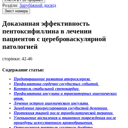
Розділи:
Зарубіжний досвід
Зміст номера
Доказанная эффективность
пентоксифиллина в лечении
пациентов с цереброваскулярной
патологией
сторінки:
42-46
Содержание статьи:
Предотвращение развития атеросклероза
.
Профилактика сердечно-сосудистых событий
.
Контроль стабильной стенокардии
.
Профилактика инсульта и транзиторных ишемических
атак
.
Лечение острого ишемического инсульта
.
Замедление прогрессирования сосудистой деменции
.
Протекция тканей после тромболитической терапии
.
Уменьшение воспаления и тканевого повреждения после
процедуры искусственного кровообращения
.
Оптимизация контроля сахарного диабета
.