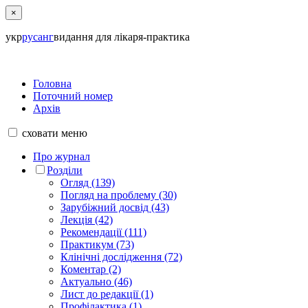
×
укр
рус
анг
видання для лікаря-практика
Головна
Поточний номер
Архів
сховати
меню
Про журнал
Розділи
Огляд (139)
Погляд на проблему (30)
Зарубіжний досвід (43)
Лекція (42)
Рекомендації (111)
Практикум (73)
Клінічні дослідження (72)
Коментар (2)
Актуально (46)
Лист до редакції (1)
Профілактика (1)