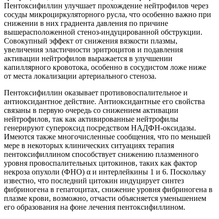
Пентоксифиллин улучшает прохождение нейтрофилов через
сосуды микроциркуляторного русла, что особенно важно при
снижении в них градиента давления по причине
вышерасположенной стеноз-индуцированной обструкции.
Совокупный эффект от снижения вязкости плазмы,
увеличения эластичности эритроцитов и подавления
активации нейтрофилов выражается в улучшении
капиллярного кровотока, особенно в сосудистом ложе ниже
от места локализации артериального стеноза.
Пентоксифиллин оказывает противовоспалительное и
антиоксидантное действие. Антиоксидантные его свойства
связаны в первую очередь со снижением активации
нейтрофилов, так как активированные нейтрофилы
генерируют супероксид посредством НАДФН-оксидазы.
Имеются также многочисленные сообщения, что по меньшей
мере в некоторых клинических ситуациях терапия
пентоксифиллином способствует снижению плазменного
уровня провоспалительных цитокинов, таких как фактор
некроза опухоли (ФНО) α и интерлейкины 1 и 6. Поскольку
известно, что последний цитокин индуцирует синтез
фибриногена в гепатоцитах, снижение уровня фибриногена в
плазме крови, возможно, отчасти объясняется уменьшением
его образования на фоне лечения пентоксифиллином.