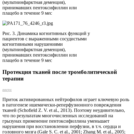
(мультиинфарктная деменция),
принимавших пентоксифиллин или
плацебо в течение 9 мес
Рис. 3. Динамика когнитивных функций у
пациентов с выраженными сосудистыми
когнитивными нарушениями
(мультиинфарктная деменция),
принимавших пентоксифиллин или
плацебо в течение 9 мес
Протекция тканей после тромболитической
терапии
вверх
Приток активированных нейтрофилов играет ключевую роль
в патогенезе ишемически-реперфузионного повреждения
тканей (Schofield Z. V. et al., 2013). Поэтому неудивительно,
что по результатам многочисленных исследований на
грызунах применение пентоксифиллина уменьшает
нарушения при восстановлении перфузии, в т.ч. сердца и
головного мозга (Gale S. C. et al., 2001; Zhang M. et al., 2005;