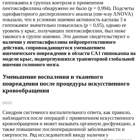
гиппокампа в группах контроля и применения
пентоксифиллина обнаружено не было (р = 0,994). Подсчеты
однофакторного дисперсионного анализа (one-way ANOVA)
показали, что в условиях ишемии активность каспазы 3 в
гиппокампе значительно повысилась (р < 0,05), однако ее
уровень у крыс, получавших пентоксифиллин, был ниже
такового в группе ишемии. Эти данные свидетельствуют о
наличии у пентоксифиллина нейропротективного
действия, сопровождающегося уменьшением
ишемического повреждения в области СА1 гиппокампа на
модели крыс, подвергнувшихся транзиторной глобальной
ишемии головного мозга
.
Уменьшение воспаления и тканевого
повреждения после процедуры искусственного
кровообращения
вверх
Синдром системного воспалительного ответа, как правило,
наблюдается после операций с применением искусственного
кровообращения и может вызывать органную дисфункцию, а
также повышение послеоперационной заболеваемости и
смертности. Ряд исследователей ввиду наличия у