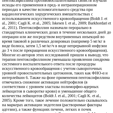
пентоксифиллина противовоспалительных свойств изучали
исходы его применения в пред- и интраоперационном
периодах в качестве вспомогательного средства при
кардиологических хирургических вмешательствах с
использованием искусственного кровообращения (Boldt J. et
al., 2001; Cagli K. et al., 2005; Iskesen I. et al., 2009; Barkhordari et
al., 2011). Пентоксифиллин назначали перорально в
стандартных клинических дозах в течение нескольких дней до
операции или же посредством внутривенных инъекций во
время таковой в различных дозировках (например 5 мг/кг в
виде болюса, затем 1,5 мг/кг/ч в виде непрерывной инфузии
до 3 ч после прекращения искусственного кровообращения).
Многие из авторов этих исследований пришли к выводу, что
терапия пентоксифиллином уменьшала проявления синдрома
системного воспалительного ответа после процедуры
искусственного кровообращения с учетом сывороточных
уровней провоспалительных цитокинов, таких как ФНО-α и
интерлейкин 6. Также на фоне применения пентоксифиллина
отмечались снижение активации нейтрофилов (в
соответствии с уровнем эластазы полиморфно-­ядерных
лейкоцитов в сыворотке крови) и уменьшение общего
количества лейкоцитов (Boldt J. et al., 2001; Cagli K. et al.,
2005). Кроме того, такое лечение положительно сказывалось
на маркерах активации эндотелия (растворимые факторы
адгезии), а также функциях печени, легких и почек