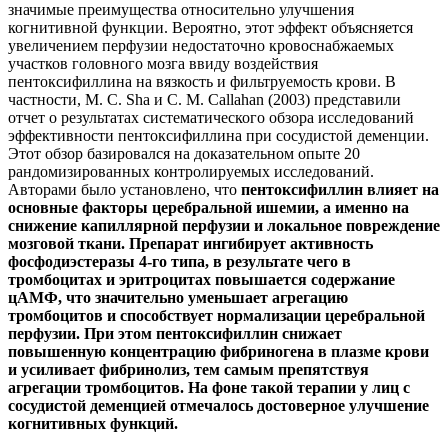
значимые преимущества относительно улучшения
когнитивной функции. Вероятно, этот эффект объясняется
увеличением перфузии недостаточно кровоснабжаемых
участков головного мозга ввиду воздействия
пентоксифиллина на вязкость и фильтруемость крови. В
частности, M. C. Sha и C. M. Callahan (2003) представили
отчет о результатах систематического обзора исследований
эффективности пентоксифиллина при сосудистой деменции.
Этот обзор базировался на доказательном опыте 20
рандомизированных контролируемых исследований.
Авторами было установлено, что
пентоксифиллин
влияет на
основные факторы церебральной ишемии, а именно на
снижение капиллярной перфузии и локальное повреждение
мозговой ткани. Препарат ингибирует активность
фосфодиэстеразы 4-го типа, в результате чего в
тромбоцитах и эритроцитах повышается содержание
цАМФ, что значительно уменьшает агрегацию
тромбоцитов и способствует нормализации церебральной
перфузии. При этом пентоксифиллин снижает
повышенную концентрацию фибриногена в плазме крови
и усиливает фибринолиз, тем самым препятствуя
агрегации тромбоцитов. На фоне такой терапии у лиц с
сосудистой деменцией отмечалось достоверное улучшение
когнитивных функций.