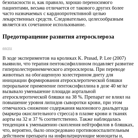
безопасности и, как правило, хорошо переносимого
пациентами, весьма отличается от такового других более
часто назначаемых с кардиопротективной целью
лекарственных средств. Следовательно, целесообразным
является их сочетанное использование.
Предотвращение развития атеросклероза
вверх
В ходе экспериментов на кроликах K. Prasad, P. Lee (2007)
выявили, что терапия пентоксифиллином подавляет развитие
гиперхолестеринемического атеросклероза. При переводе
животных на обогащенную холестерином диету для
инициации формирования атеросклеротической бляшки
пероральное применение пентоксифиллина в дозе 40 мг/кг
вызывало уменьшение площади аортальной
атеросклеротической бляшки на 38 %. Препарат не влиял на
повышение уровня липидов сыворотки крови, при этом
отмечалось снижение содержания малонового диальдегида
(маркера окислительного стресса) в плазме крови и тканях
аорты на 32 и 37 % соответственно. Также наблюдалась
тенденция к уменьшению скопления нейтрофилов в бляшках,
что, вероятно, было опосредовано противовоспалительным
действием препарата на инфильтрирующие моноциты и,