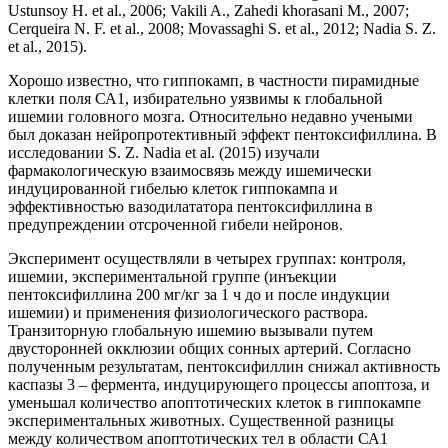
Ustunsoy H. et al., 2006; Vakili A., Zahedi khorasani M., 2007;
Cerqueira N. F. et al., 2008; Movassaghi S. et al., 2012; Nadia S. Z.
et al., 2015).
Хорошо известно, что гиппокамп, в частности пирамидные
клетки поля СА1, избирательно уязвимы к глобальной
ишемии головного мозга. Относительно недавно учеными
был доказан нейропротективный эффект пентоксифиллина. В
исследовании S. Z. Nadia et al. (2015) изучали
фармакологическую взаимосвязь между ишемически
индуцированной гибелью клеток гиппокампа и
эффективностью вазодилататора пентоксифиллина в
предупреждении отсроченной гибели нейронов.
Эксперимент осуществляли в четырех группах: контроля,
ишемии, экспериментальной группе (инъекции
пентоксифиллина 200 мг/кг за 1 ч до и после индукции
ишемии) и применения физиологического раствора.
Транзиторную глобальную ишемию вызывали путем
двусторонней окклюзии общих сонных артерий. Согласно
полученным результатам, пентоксифиллин снижал активность
каспазы 3 – фермента, индуцирующего процессы апоптоза, и
уменьшал количество апоптотических клеток в гиппокампе
экспериментальных животных. Существенной разницы
между количеством апоптотических тел в области СА1