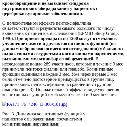
кровообращение и не вызывает синдрома
внутримозгового обкрадывания у пациентов с
цереброваскулярными заболеваниями
.
О положительном эффекте пентоксифиллина
свидетельствуют и результаты самого большого по числу
включенных пациентов исследования (EPMID Study Group,
1996).
При приеме препарата по 1200 мг/сут отмечалось
улучшение памяти и других когнитивных функций (по
данным нейропсихологического исследования) у больных с
выраженными сосудистыми когнитивными нарушениями,
вызванными мультиинфарктной деменцией.
В
исследование вошло 289 участников, которые в течение 9 мес
принимали пентоксифиллин или плацебо. Когнитивные
функции оценивали каждые 3 мес. Уже через первые 3 мес
было отмечено достоверное преимущество в группе лиц,
принимавших пентоксифиллин, в сравнении с группой
плацебо (рис. 3). Положительный эффект в виде улучшения
когнитивных функций имел место через 6 и 9 мес лечения.
Рис. 3. Динамика когнитивных функций у
пациентов с выраженными сосудистыми
когнитивными нарушениями