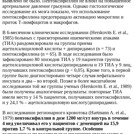
выявлено не было. Пентоксифиллин не влиял на повышенное
артериальное давление грызунов. Однако гистологическое
исследование их мозга показало, что использование
пентоксифиллина предотвращало активацию микроглии и
приток Т-лимфоцитов и макрофагов.
В 6-месячном клиническом исследовании (Herskovits E. et al.,
1985) больных с транзиторными ишемическими атаками
(ТИА) рандомизировали на группы приема
ацетилсалициловой кислоты + дипиридамол (n = 73) и
пентоксифиллина (n = 65). В ходе исследования было
зафиксировано 80 эпизодов ТИА у 19 пациентов группы
ацетилсалициловой кислоты/дипиридамола и 19 ТИА у 9 лиц,
получавших пентоксифиллин (р < 0,05). Кроме того, в первой
группе было диагностировано четыре случая нефатального
инсульта и два – во второй. Позже в более масштабном
исследовании той же группы ученых (Herskovits E. et al., 1989)
были получены аналогичные результаты: повторные ТИА
имели место у 14 % пациентов, получавших пентоксифиллин,
и у 24,1 % – ацетилсалициловую кислоту/дипиридамол.
В исследовании регионарного кровотока (Hartmann A. et al.,
1979)
пентоксифиллин в дозе 1200 мг/сут внутрь в течение
4 нед увеличивал его у пациентов с деменцией на 15,9
против 1,7 % в контрольной группе. Особенно