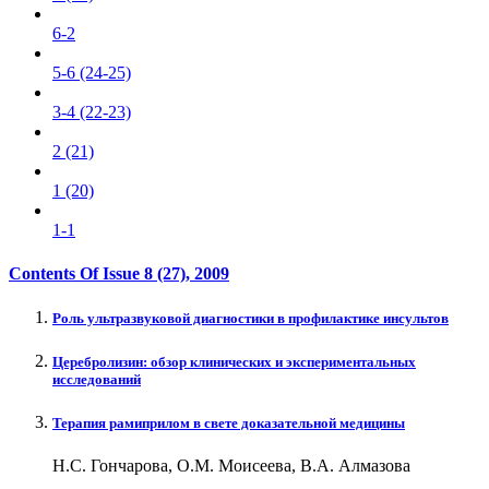
6-2
5-6 (24-25)
3-4 (22-23)
2 (21)
1 (20)
1-1
Contents Of Issue
8 (27)
, 2009
Роль ультразвуковой диагностики в профилактике инсультов
Церебролизин: обзор клинических и экспериментальных
исследований
Терапия рамиприлом в свете доказательной медицины
Н.С. Гончарова, О.М. Моисеева, В.А. Алмазова