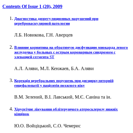
Contents Of Issue
1 (20)
, 2009
Диагностика дизрегуляционных нарушений при
цереброваскулярной патологии
Л.Б. Новикова, Г.Н. Аверцев
Влияние корвитина на обратимую дисфункцию миокарда левого
желудочка у больных c острым коронарным синдромом с
элевацией сегмента ST
А.Л. Аляви, М.Л. Кенжаев, Б.А. Аляви
Корекція церебральних порушень при дисциркуляторній
енцефалопатії у пацієнтів похилого віку
В.М. Зелений, В.І. Лавський, М.Є. Саніна та ін.
Хірургічне лікування облітеруючого атеросклерозу нижніх
кінцівок
Ю.О. Войціцький, С.О. Чемерис