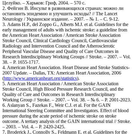
Целуйко. – Харьков: Гриф, 2004. – 570 с.
2. Фейгин В. Инсульт в развивающихся странах: можно ли
остановить эпидемию и улучшить исходы? // The Lancet
Neurology / Украинское издание. – 2007. – № 1. – С. 9-12.
3. Adams H.P., del Zoppo G., Alberts M.J. et al. Guidelines for the
early management of adults with ischemic stroke: a guideline from
the American Heart Association / American Stroke Association
Stroke Council, Clinical Cardiology Council, Cardiovascular
Radiology and Intervention Council and the Atherosclerotic
Peripheral Vascular Disease and Quality of Care Outcomes in
Research Interdisciplinary Working Groups // Stroke. – 2007. – Vol.
38. – P. 1655-1717.
4. American Heart Association. Heart Disease and Stroke Statistics-
2007 Update. – Dallas, TX: American Heart Association, 2006
(
http://www.americanheart.org/statistics
).
5. American Heart Association / American Stroke Association
Stroke Council, High Blood Pressure Research Council, and the
Quality of Care and Outcomes in Research Interdisciplinary
Working Group // Stroke. – 2007. – Vol. 38. – № 6. – P. 2001-2023.
6. Aslanyan S., Fazekas F., Weir C.J. et al. For the GAIN
International Steering Committee and Investigators. Effect of blood
pressure during the acute period of ischemic stroke on stroke
outcome. A tertiary analysis of the GAIN international trial // Stroke.
– 2003. – Vol. 4. – Р. 2420-2425.
7. Broderick J., Connolly S., Feldmann E. et al. Guidelines for the