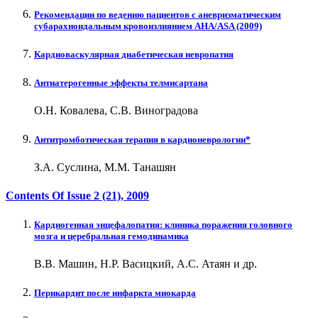
Рекомендации по ведению пациентов с аневризматическим
субарахноидальным кровоизлиянием AHA/ASA (2009)
Кардиоваскулярная диабетическая невропатия
Антиатерогенные эффекты телмисартана
О.Н. Ковалева, С.В. Виноградова
Антитромботическая терапия в кардионеврологии*
З.А. Суслина, М.М. Танашян
Contents Of Issue
2 (21)
, 2009
Кардиогенная энцефалопатия: клиника поражения головного
мозга и церебральная гемодинамика
В.В. Машин, Н.Р. Васицкий, А.С. Атаян и др.
Перикардит после инфаркта миокарда