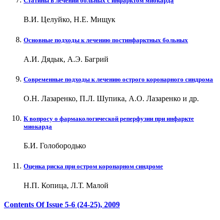
Статины в лечении больных с инфарктом миокарда
В.И. Целуйко, Н.Е. Мищук
Основные подходы к лечению постинфарктных больных
А.И. Дядык, А.Э. Багрий
Современные подходы к лечению острого коронарного синдрома
О.Н. Лазаренко, П.Л. Шупика, А.О. Лазаренко и др.
К вопросу о фармакологической реперфузии при инфаркте
миокарда
Б.И. Голобородько
Оценка риска при остром коронарном синдроме
Н.П. Копица, Л.Т. Малой
Contents Of Issue
5-6 (24-25)
, 2009