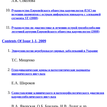
Л.К. Соколова
Руководство Европейского общества кардиологов (ESC) по
ведению пациентов с острым инфарктом миокарда с элевацией
сегмента ST (2008)
Руководство по диагностике и лечению острой тромбоэмболии
легочной артерии Европейского общества кардиологов (2008)
Contents Of Issue
1-1
, 2009
Эпидемиология цереброваскулярных заболеваний в Украине
Т.С. Мищенко
Гемодинамические кризы и патогенетические варианты
ишемического инсульта
Е.А. Широков
Сопоставление клинического и патоморфологического диагнозов
кардиоэмболического инсульта
В.А. Яворская, О.Б. Бондарь, Н.В. Долог и др.