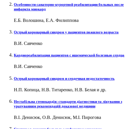
Особенности санаторно-курортной реабилитации больных после
инфаркта миокард
Е.Б. Волошина, Е.А. Филиппова
Острый коронарный синдром у пациентов пожилого возраста
В.И. Савченко
Кардиореабилитация пациентов с ишемической болезнью сердца
В.И. Савченко
Острый коронарный синдром и сердечная недостаточность
Н.П. Копица, Н.В. Титаренко, Н.В. Белая и др.
Нестабільна стенокардія: стандарти діагностики та лікування з
урахуванням рекомендацій доказової медицини
В.І. Денисюк, О.В. Денисюк, М.І. Пирогова