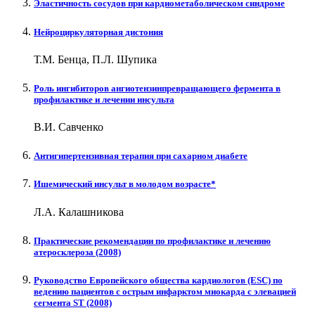
Эластичность сосудов при кардиометаболическом синдроме
Нейроциркуляторная дистония
Т.М. Бенца, П.Л. Шупика
Роль ингибиторов ангиотензинпревращающего фермента в
профилактике и лечении инсульта
В.И. Савченко
Антигипертензивная терапия при сахарном диабете
Ишемический инсульт в молодом возрасте*
Л.А. Калашникова
Практические рекомендации по профилактике и лечению
атеросклероза (2008)
Руководство Европейского общества кардиологов (ESC) по
ведению пациентов с острым инфарктом миокарда с элевацией
сегмента ST (2008)