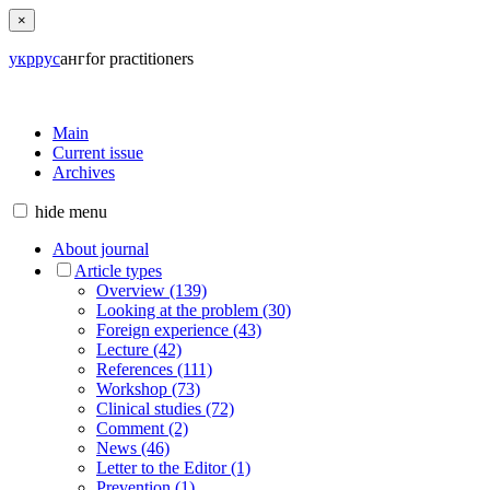
×
укр
рус
анг
for practitioners
Main
Current issue
Archives
hide
menu
About journal
Article types
Overview (139)
Looking at the problem (30)
Foreign experience (43)
Lecture (42)
References (111)
Workshop (73)
Clinical studies (72)
Comment (2)
News (46)
Letter to the Editor (1)
Prevention (1)