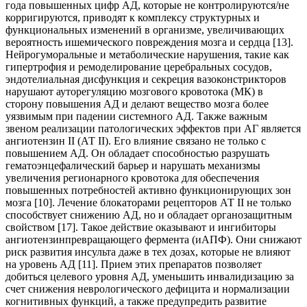
года повышенных цифр АД, которые не контролируются/не
корригируются, приводят к комплексу структурных и
функциональных изменений в организме, увеличивающих
вероятность ишемического повреждения мозга и сердца [13].
Нейрогуморальные и метаболические нарушения, такие как
гипертрофия и ремоделирование церебральных сосудов,
эндотелиальная дисфункция и секреция вазоконстрикторов
нарушают ауторегуляцию мозгового кровотока (МК) в
сторону повышения АД и делают вещество мозга более
уязвимым при падении системного АД. Также важным
звеном реализации патологических эффектов при АГ является
ангиотензин II (АТ II). Его влияние связано не только с
повышением АД. Он обладает способностью разрушать
гематоэнцефалический барьер и нарушать механизмы
увеличения регионарного кровотока для обеспечения
повышенных потребностей активно функционирующих зон
мозга [10]. Лечение блокаторами рецепторов АТ II не только
способствует снижению АД, но и обладает органозащитным
свойством [17]. Такое действие оказывают и ингибиторы
ангиотензинпревращающего фермента (иАПФ). Они снижают
риск развития инсульта даже в тех дозах, которые не влияют
на уровень АД [11]. Прием этих препаратов позволяет
добиться целевого уровня АД, уменьшить инвалидизацию за
счет снижения неврологического дефицита и нормализации
когнитивных функций, а также предупредить развитие