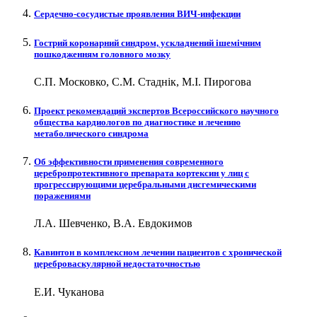
Сердечно-сосудистые проявления ВИЧ-инфекции
Гострий коронарний синдром, ускладнений ішемічним
пошкодженням головного мозку
С.П. Московко, С.М. Стаднік, М.І. Пирогова
Проект рекомендаций экспертов Всероссийского научного
общества кардиологов по диагностике и лечению
метаболического синдрома
Об эффективности применения современного
церебропротективного препарата кортексин у лиц с
прогрессирующими церебральными дисгемическими
поражениями
Л.А. Шевченко, В.А. Евдокимов
Кавинтон в комплексном лечении пациентов с хронической
цереброваскулярной недостаточностью
Е.И. Чуканова