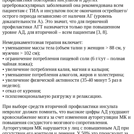
цереброваскулярных заболеваний она рекомендована всем
пациентам с ТИА и инсультом после окончания острейшего/
острого периода независимо от наличия АГ (уровень
доказательности А). Это значит, что для первичной
профилактики АГТ назначается только при повышенном
уровне АД, для вторичной – всем пациентам [3, 8].
Немедикаментозная терапия включает:
• уменьшение массы тела (объем талии у женщин > 88 см, у
мужчин > 102 см);
• ограничение потребления пищевой соли (6 г/сут – полная
чайная ложка);
• увеличение потребления калия, магния и кальция;
• уменьшение потребления алкоголя, жиров и холестерина;
• увеличение физической активности (35-40 минут 5 раз в
неделю);
• отказ от курения;
• психоэмоциональную разгрузку и релаксацию.
При выборе средств вторичной профилактики инсульта
невролог должен помнить, что высокие цифры АД ухудшают
кровоснабжение мозга за счет изменения ауторегуляции МК и
повышения сосудистого мозгового сопротивления.
Ауторегуляция МК нарушается у лиц с повышенным АД при
отсутствии его контроля и лечения. У 50% это происходит за