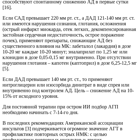
способствуют спонтанному снижению АД в первые сутки
[16].
Если САД превышает 220 мм рт. ст., а ДАД 121-140 мм рт. ст.
или имеются нарушения сознания, глотания, осложнения
(острый инфаркт миокарда, отек легких, декомпенсированная
застойная сердечная недостаточность, острое поражение
почек), применяют препараты, снижающие АД без
существенного влияния на МК: лабеталол (лакардия) в дозе
10-20 мг каждые 10-20 минут; эналаприлат по 1,25 мг или
клонидин в дозе 0,05-0,15 мг внутривенно. При отсутствии
нарушения глотания – капотен (каптоприл) в дозе 6,25-12,5 мг
[5].
Если ДАД превышает 140 мм рт. ст., то применяют
нитроглицерин или изосорбида динитрат в виде спрея или
внутривенно под контролем АД. Цель – снижение АД на 10-
15% от исходного уровня.
Для постоянной терапии при остром ИИ подбор АГП
необходимо начинать с 7-14-го дня.
В последних рекомендациях Американской ассоциации
инсультов [3] подчеркивается огромное значение АГТ в
профилактике повторных острых НМК: с целью
профилактики повторных инсультов и других