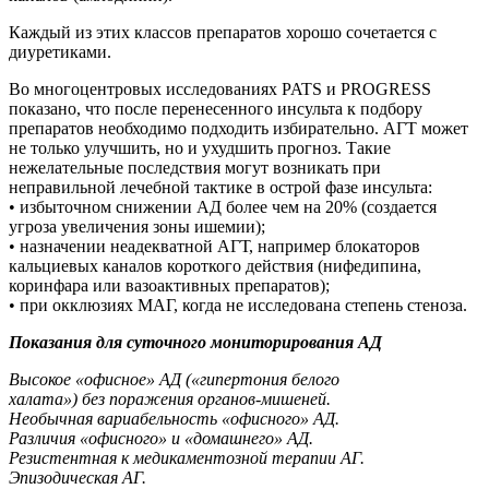
Каждый из этих классов препаратов хорошо сочетается с
диуретиками.
Во многоцентровых исследованиях PATS и PROGRESS
показано, что после перенесенного инсульта к подбору
препаратов необходимо подходить избирательно. АГТ может
не только улучшить, но и ухудшить прогноз. Такие
нежелательные последствия могут возникать при
неправильной лечебной тактике в острой фазе инсульта:
• избыточном снижении АД более чем на 20% (создается
угроза увеличения зоны ишемии);
• назначении неадекватной АГТ, например блокаторов
кальциевых каналов короткого действия (нифедипина,
коринфара или вазоактивных препаратов);
• при окклюзиях МАГ, когда не исследована степень стеноза.
Показания для суточного мониторирования АД
Высокое «офисное» АД («гипертония белого
халата») без поражения органов-мишеней.
Необычная вариабельность «офисного» АД.
Различия «офисного» и «домашнего» АД.
Резистентная к медикаментозной терапии АГ.
Эпизодическая АГ.