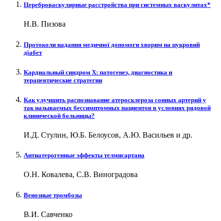
Цереброваскулярные расстройства при системных васкулитах*
Н.В. Пизова
Протоколи надання медичної допомоги хворим на цукровий
діабет
Кардиальный синдром Х: патогенез, диагностика и
терапевтические стратегии
Как улучшить распознавание атеросклероза сонных артерий у
так называемых бессимптомных пациентов в условиях рядовой
клинической больницы?
И.Д. Стулин, Ю.Б. Белоусов, А.Ю. Васильев и др.
Антиатерогенные эффекты телмисартана
О.Н. Ковалева, С.В. Виноградова
Венозные тромбозы
В.И. Савченко