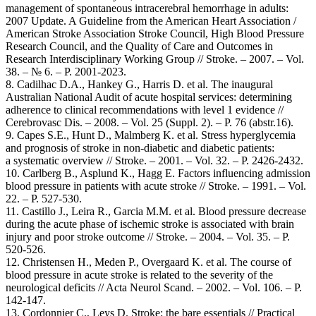
management of spontaneous intracerebral hemorrhage in adults:
2007 Update. A Guideline from the American Heart Association /
American Stroke Association Stroke Council, High Blood Pressure
Research Council, and the Quality of Care and Outcomes in
Research Interdisciplinary Working Group // Stroke. – 2007. – Vol.
38. – № 6. – P. 2001-2023.
8. Cadilhac D.A., Hankey G., Harris D. et al. The inaugural
Australian National Audit of acute hospital services: determining
adherence to clinical recommendations with level 1 evidence //
Cerebrovasc Dis. – 2008. – Vol. 25 (Suppl. 2). – P. 76 (abstr.16).
9. Capes S.E., Hunt D., Malmberg K. et al. Stress hyperglycemia
and prognosis of stroke in non-diabetic and diabetic patients:
a systematic overview // Stroke. – 2001. – Vol. 32. – P. 2426-2432.
10. Carlberg B., Asplund K., Hagg E. Factors influencing admission
blood pressure in patients with acute stroke // Stroke. – 1991. – Vol.
22. – Р. 527-530.
11. Castillo J., Leira R., Garcіa M.M. et al. Blood pressure decrease
during the acute phase of ischemic stroke is associated with brain
injury and poor stroke outcome // Stroke. – 2004. – Vol. 35. – Р.
520-526.
12. Christensen H., Meden P., Overgaard K. et al. The course of
blood pressure in acute stroke is related to the severity of the
neurological deficits // Acta Neurol Scand. – 2002. – Vol. 106. – Р.
142-147.
13. Cordonnier C., Leys D. Stroke: the bare essentials // Practical