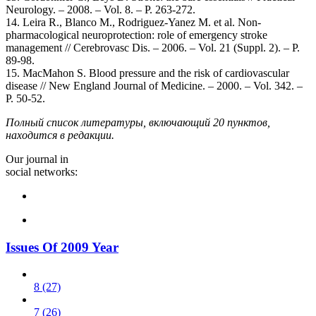
Neurology. – 2008. – Vol. 8. – P. 263-272.
14. Leira R., Blanco M., Rodriguez-Yanez M. et al. Non-
pharmacological neuroprotection: role of emergency stroke
management // Cerebrovasc Dis. – 2006. – Vol. 21 (Suppl. 2). – P.
89-98.
15. MacMahon S. Blood pressure and the risk of cardiovascular
disease // New England Journal of Medicine. – 2000. – Vol. 342. –
P. 50-52.
Полный список литературы, включающий 20 пунктов,
находится в редакции.
Our journal in
social networks:
Issues Of 2009 Year
8 (27)
7 (26)