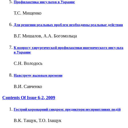
Профилактика инсультов в Украине
Т.С. Мищенко
Для решения реальных проблем необходимы реальные действия
В.Г. Мишалов, А.А. Богомольца
К вопросу хирургической профилактики ишемического инсульта
в Украине
С.Н. Володось
Навстречу вызовам времени
В.И. Савченко
Contents Of Issue
6-2
, 2009
Гострий коронарний синдром: предиктори несприятливих подій
В.К. Тащук, Т.О. Ілащук