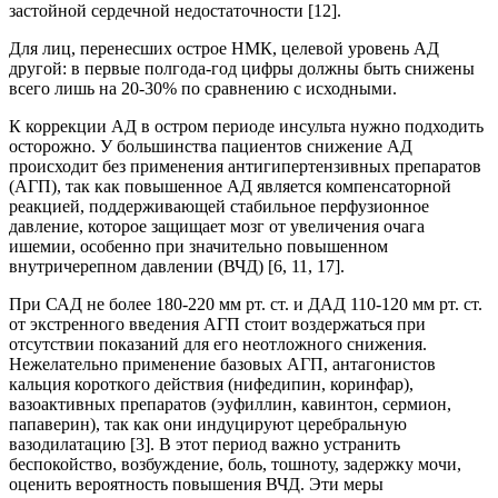
застойной сердечной недостаточности [12].
Для лиц, перенесших острое НМК, целевой уровень АД
другой: в первые полгода-год цифры должны быть снижены
всего лишь на 20-30% по сравнению с исходными.
К коррекции АД в остром периоде инсульта нужно подходить
осторожно. У большинства пациентов снижение АД
происходит без применения антигипертензивных препаратов
(АГП), так как повышенное АД является компенсаторной
реакцией, поддерживающей стабильное перфузионное
давление, которое защищает мозг от увеличения очага
ишемии, особенно при значительно повышенном
внутричерепном давлении (ВЧД) [6, 11, 17].
При САД не более 180-220 мм рт. ст. и ДАД 110-120 мм рт. ст.
от экстренного введения АГП стоит воздержаться при
отсутствии показаний для его неотложного снижения.
Нежелательно применение базовых АГП, антагонистов
кальция короткого действия (нифедипин, коринфар),
вазоактивных препаратов (эуфиллин, кавинтон, сермион,
папаверин), так как они индуцируют церебральную
вазодилатацию [3]. В этот период важно устранить
беспокойство, возбуждение, боль, тошноту, задержку мочи,
оценить вероятность повышения ВЧД. Эти меры