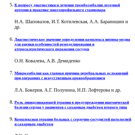
К вопросу диагностики и лечения тромбоэмболии легочной
артерии в практике многопрофильного стационара
Н.А. Шаповалов, И.Т. Котилевская, А.А. Баранишин и
др.
Диагностическое значение определения комплекса интима-медиа
для оценки особенностей ремоделирования и
атеросклеротического поражения сосудов
О.Н. Ковалева, А.В. Демиденко
Микроэмболия как главная причина церебральных осложнений
при операциях с искусственным кровообращением
Л.А. Бокерия, А.Г. Полунина, Н.П. Лефтерова и др.
Роль липидснижающей терапии в предупреждении ишемической
болезни сердца у пациентов с сахарным диабетом второго типа
Комплексная терапия больных с сердечно-сосудистой патологией
и сахарным диабетом