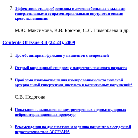
Эффективность церебролизина в лечении больных с малыми
гипертензивными супратенториальными внутримозговыми
кровоизлияниями:
М.Ю. Максимова, В.В. Брюхов, С.Л. Тимербаева и др.
Contents Of Issue
3-4 (22-23)
, 2009
Тромбоцитарная функция у пациентов с депрессией
Острый коронарный синдром у пациентов пожилого возраста
Проблема взаимоотношения изолированной систолической
артериальной гипертензии, инсульта и когнитивных нарушений*
С.В. Недогода
Показания к выполнению внутричерепных эндоваскулярных
нейроинтервенционных процедур
Рекомендации по диагностике и ведению пациентов с сердечной
недостаточностью АССF/AHA