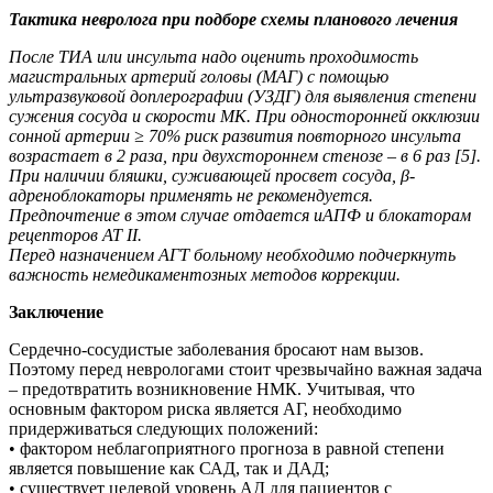
Тактика невролога при подборе схемы планового лечения
После ТИА или инсульта надо оценить проходимость
магистральных артерий головы (МАГ) с помощью
ультразвуковой доплерографии (УЗДГ) для выявления степени
сужения сосуда и скорости МК. При односторонней окклюзии
сонной артерии ≥ 70% риск развития повторного инсульта
возрастает в 2 раза, при двухстороннем стенозе – в 6 раз [5].
При наличии бляшки, суживающей просвет сосуда, β-
адреноблокаторы применять не рекомендуется.
Предпочтение в этом случае отдается иАПФ и блокаторам
рецепторов АТ II.
Перед назначением АГТ больному необходимо подчеркнуть
важность немедикаментозных методов коррекции.
Заключение
Сердечно-сосудистые заболевания бросают нам вызов.
Поэтому перед неврологами стоит чрезвычайно важная задача
– предотвратить возникновение НМК. Учитывая, что
основным фактором риска является АГ, необходимо
придерживаться следующих положений:
• фактором неблагоприятного прогноза в равной степени
является повышение как САД, так и ДАД;
• существует целевой уровень АД для пациентов с