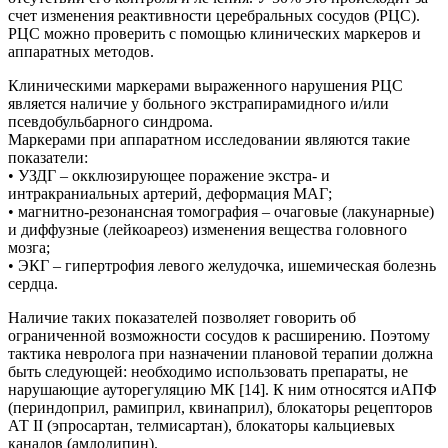
счет изменения реактивности церебральных сосудов (РЦС).
РЦС можно проверить с помощью клинических маркеров и
аппаратных методов.
Клиническими маркерами выраженного нарушения РЦС
является наличие у больного экстрапирамидного и/или
псевдобульбарного синдрома.
Маркерами при аппаратном исследовании являются такие
показатели:
• УЗДГ – окклюзирующее поражение экстра- и
интракраниальных артерий, деформация МАГ;
• магнитно-резонансная томография – очаговые (лакунарные)
и диффузные (лейкоареоз) изменения вещества головного
мозга;
• ЭКГ – гипертрофия левого желудочка, ишемическая болезнь
сердца.
Наличие таких показателей позволяет говорить об
ограниченной возможности сосудов к расширению. Поэтому
тактика невролога при назначении плановой терапии должна
быть следующей: необходимо использовать препараты, не
нарушающие ауторегуляцию МК [14]. К ним относятся иАПФ
(периндоприл, рамиприл, квинаприл), блокаторы рецепторов
АТ II (эпросартан, телмисартан), блокаторы кальциевых
каналов (амлодипин).