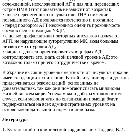
осложненной, неосложненной АГ и для лиц, перенесших
острое НМК (этот показатель не зависит от возраста);
• после перенесенного инсульта или ТИА снижение
повышенного АД проводится постепенно и поэтапно;
• перед подбором АГТ необходимо оценить проходимость
сосудов шеи с помощью УЗДГ;
• с целью профилактики повторных инсультов назначают
АГП, не нарушающие ауторегуляцию МК, всем больным
независимо от уровня АД;
• пациент должен ориентироваться в цифрах АД,
контролировать его, знать свой целевой уровень АД; это
возможно только при его сотрудничестве с врачом.
В Украине высокий уровень смертности от инсультов пока не
имеет тенденции к снижению. В этой ситуации врачи должны
придерживаться рекомендаций, основанных на
доказательствах, так как они помогают спасать миллионы
жизней во всем мире. Успеха можно добиться только в том
случае, если мероприятия по организации помощи будут
поддерживаться на всех административных уровнях на
основе законодательной и нормативной базы.
Литература
1. Курс лекций по клинической кардиологии / Под ред. В.И.