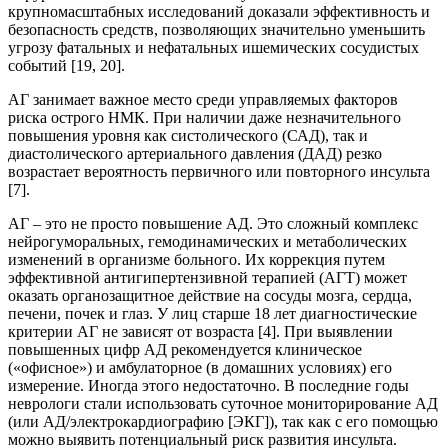
крупномасштабных исследований доказали эффективность и
безопасность средств, позволяющих значительно уменьшить
угрозу фатальных и нефатальных ишемических сосудистых
событий [19, 20].
АГ занимает важное место среди управляемых факторов
риска острого НМК. При наличии даже незначительного
повышения уровня как систолического (САД), так и
диастолического артериального давления (ДАД) резко
возрастает вероятность первичного или повторного инсульта
[7].
АГ – это не просто повышение АД. Это сложный комплекс
нейрогуморальных, гемодинамических и метаболических
изменений в организме больного. Их коррекция путем
эффективной антигипертензивной терапией (АГТ) может
оказать органозащитное действие на сосуды мозга, сердца,
печени, почек и глаз. У лиц старше 18 лет диагностические
критерии АГ не зависят от возраста [4]. При выявлении
повышенных цифр АД рекомендуется клиническое
(«офисное») и амбулаторное (в домашних условиях) его
измерение. Иногда этого недостаточно. В последние годы
неврологи стали использовать суточное мониторирование АД
(или АД/электрокардиографию [ЭКГ]), так как с его помощью
можно выявить потенциальный риск развития инсульта.