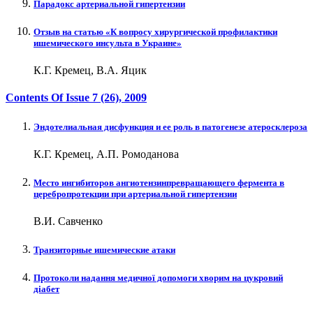
Парадокс артериальной гипертензии
Отзыв на статью «К вопросу хирургической профилактики
ишемического инсульта в Украине»
К.Г. Кремец, В.А. Яцик
Contents Of Issue
7 (26)
, 2009
Эндотелиальная дисфункция и ее роль в патогенезе атеросклероза
К.Г. Кремец, А.П. Ромоданова
Место ингибиторов ангиотензинпревращающего фермента в
церебропротекции при артериальной гипертензии
В.И. Савченко
Транзиторные ишемические атаки
Протоколи надання медичної допомоги хворим на цукровий
діабет