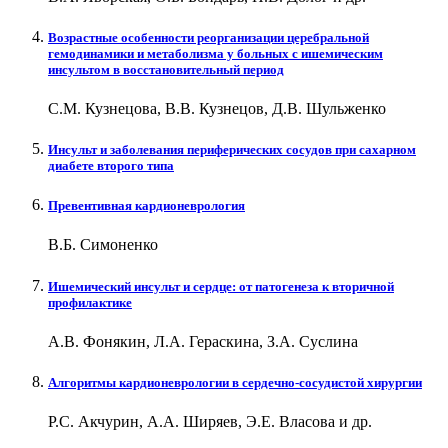
Возрастные особенности реорганизации церебральной
гемодинамики и метаболизма у больных с ишемическим
инсультом в восстановительный период
С.М. Кузнецова, В.В. Кузнецов, Д.В. Шульженко
Инсульт и заболевания периферических сосудов при сахарном
диабете второго типа
Превентивная кардионеврология
В.Б. Симоненко
Ишемический инсульт и сердце: от патогенеза к вторичной
профилактике
А.В. Фонякин, Л.А. Гераскина, З.А. Суслина
Алгоритмы кардионеврологии в сердечно-сосудистой хирургии
Р.С. Акчурин, А.А. Ширяев, Э.Е. Власова и др.