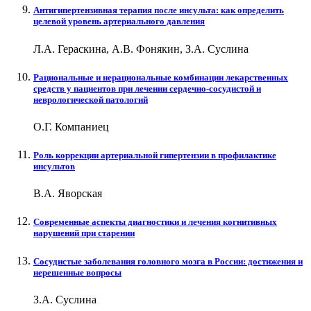
Антигипертензивная терапия после инсульта: как определить
целевой уровень артериального давления
Л.А. Гераскина, А.В. Фонякин, З.А. Суслина
Рациональные и нерациональные комбинации лекарственных
средств у пациентов при лечении сердечно-сосудистой и
неврологической патологий
О.Г. Компаниец
Роль коррекции артериальной гипертензии в профилактике
инсультов
В.А. Яворская
Современные аспекты диагностики и лечения когнитивных
нарушений при старении
Сосудистые заболевания головного мозга в России: достижения и
нерешенные вопросы
З.А. Суслина