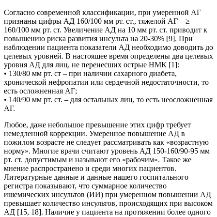
Согласно современной классификации, при умеренной АГ
признаны цифры АД 160/100 мм рт. ст., тяжелой АГ – ≥
160/100 мм рт. ст. Увеличение АД на 10 мм рт. ст. приводит к
повышению риска развития инсульта на 20-30% [9]. При
наблюдении пациента показатели АД необходимо доводить до
целевых уровней. В настоящее время определены два целевых
уровня АД для лиц, не перенесших острые НМК [1]:
• 130/80 мм рт. ст – при наличии сахарного диабета,
хронической нефропатии или сердечной недостаточности, то
есть осложненная АГ;
• 140/90 мм рт. ст. – для остальных лиц, то есть неосложненная
АГ.
Любое, даже небольшое превышение этих цифр требует
немедленной коррекции. Умеренное повышение АД в
пожилом возрасте не следует рассматривать как «возрастную
норму». Многие врачи считают уровень АД 150-160/90-95 мм
рт. ст. допустимым и называют его «рабочим». Такое же
мнение распространено и среди многих пациентов.
Литературные данные и данные нашего госпитального
регистра показывают, что суммарное количество
ишемических инсультов (ИИ) при умеренном повышении АД
превышает количество инсультов, происходящих при высоком
АД [15, 18]. Наличие у пациента на протяжении более одного