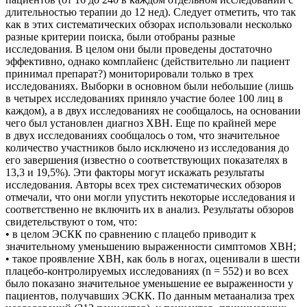
длительностью терапии до 12 нед). Следует отметить, что так
как в этих систематических обзорах использовали несколько
разные критерии поиска, были отобраны разные
исследования. В целом они были проведены достаточно
эффективно, однако комплайенс (действительно ли пациент
принимал препарат?) мониторировали только в трех
исследованиях. Выборки в основном были небольшие (лишь
в четырех исследованиях приняло участие более 100 лиц в
каждом), а в двух исследованиях не сообщалось, на основании
чего был установлен диагноз ХВН. Еще по крайней мере
в двух исследованиях сообщалось о том, что значительное
количество участников было исключено из исследования до
его завершения (известно о соответствующих показателях в
13,3 и 19,5%). Эти факторы могут искажать результаты
исследования. Авторы всех трех систематических обзоров
отмечали, что они могли упустить некоторые исследования и
соответственно не включить их в анализ. Результаты обзоров
свидетельствуют о том, что:
• в целом ЭСКК по сравнению с плацебо приводит к
значительному уменьшению выраженности симптомов ХВН;
• такое проявление ХВН, как боль в ногах, оценивали в шести
плацебо-контролируемых исследованиях (n = 552) и во всех
было показано значительное уменьшение ее выраженности у
пациентов, получавших ЭСКК. По данным метаанализа трех