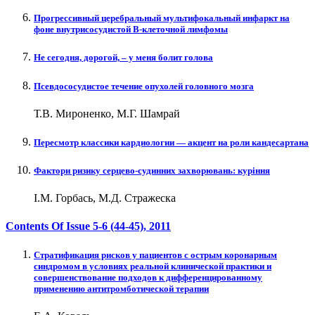
Прогрессивный церебральный мультифокальный инфаркт на
фоне внутрисосудистой В-клеточной лимфомы
Не сегодня, дорогой, – у меня болит голова
Псевдососудистое течение опухолей головного мозга
Т.В. Мироненко, М.Г. Шамрай
Пересмотр классики кардиологии — акцент на роли кандесартана
Фактори ризику серцево-судинних захворювань: куріння
І.М. Горбась, М.Д. Стражеска
Contents Of Issue
5-6 (44-45)
, 2011
Cтратификация рисков у пациентов с острым коронарным
синдромом в условиях реальной клинической практики и
совершенствование подходов к дифференцированному
применению антитромботической терапии