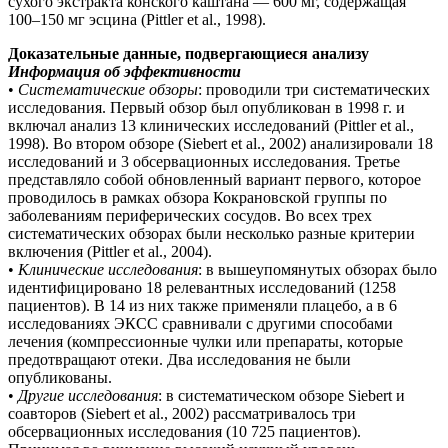
сухого экстракта конского каштана — 600 мг, содержащая
100–150 мг эсцина (Pittler et аl., 1998).
Доказательные данные, подвергающиеся анализу
Информация об эффективности
•
Систематические обзоры
: проводили три систематических
исследования. Первый обзор был опубликован в 1998 г. и
включал анализ 13 клинических исследований (Pittler et аl.,
1998). Во втором обзоре (Siebert et al., 2002) анализировали 18
исследований и 3 обсервационных исследования. Третье
представляло собой обновленный вариант первого, которое
проводилось в рамках обзора Кокрановской группы по
заболеваниям периферических сосудов. Во всех трех
систематических обзорах были несколько разные критерии
включения (Pittler et al., 2004).
•
Клинические исследования
: в вышеупомянутых обзорах было
идентифицировано 18 релевантных исследований (1258
пациентов). В 14 из них также применяли плацебо, а в 6
исследованиях ЭКСС сравнивали с другими способами
лечения (компрессионные чулки или препараты, которые
предотвращают отеки. Два исследования не были
опубликованы.
•
Другие исследования
: в систематическом обзоре Siebert и
соавторов (Siebert et al., 2002) рассматривалось три
обсервационных исследования (10 725 пациентов).