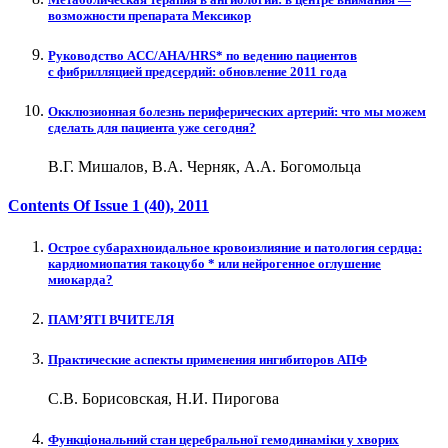
возможности препарата Мексикор
Руководство ACC/AHA/HRS* по ведению пациентов
с фибрилляцией предсердий: обновление 2011 года
Окклюзионная болезнь периферических артерий: что мы можем
сделать для пациента уже сегодня?
В.Г. Мишалов, В.А. Черняк, А.А. Богомольца
Contents Of Issue
1 (40)
, 2011
Острое субарахноидальное кровоизлияние и патология сердца:
кардиомиопатия такоцубо * или нейрогенное оглушение
миокарда?
ПАМ’ЯТІ ВЧИТЕЛЯ
Практические аспекты применения ингибиторов АПФ
С.В. Борисовская, Н.И. Пирогова
Функціональний стан церебральної гемодинаміки у хворих