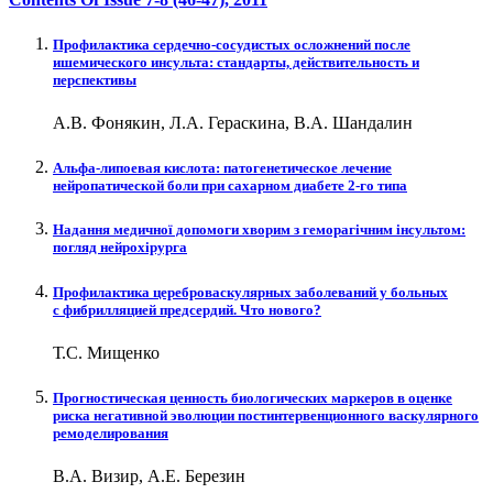
Профилактика сердечно-сосудистых осложнений после
ишемического инсульта: стандарты, действительность и
перспективы
А.В. Фонякин, Л.А. Гераскина, В.А. Шандалин
Альфа-липоевая кислота: патогенетическое лечение
нейропатической боли при сахарном диабете 2-го типа
Надання медичної допомоги хворим з геморагічним інсультом:
погляд нейрохірурга
Профилактика цереброваскулярных заболеваний у больных
с фибрилляцией предсердий. Что нового?
Т.С. Мищенко
Прогностическая ценность биологических маркеров в оценке
риска негативной эволюции постинтервенционного васкулярного
ремоделирования
В.А. Визир, А.Е. Березин