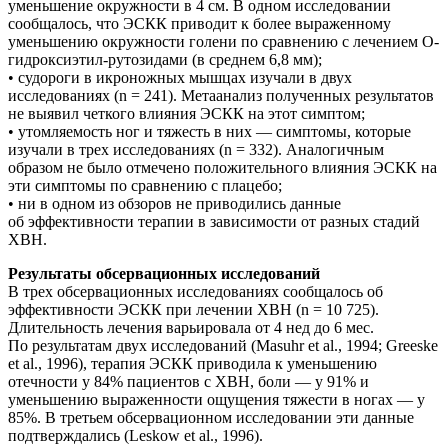
уменьшение окружности в 4 см. В одном исследовании
сообщалось, что ЭСКК приводит к более выраженному
уменьшению окружности голени по сравнению с лечением О-
гидроксиэтил-рутозидами (в среднем 6,8 мм);
• судороги в икроножных мышцах изучали в двух
исследованиях (n = 241). Метаанализ полученных результатов
не выявил четкого влияния ЭСКК на этот симптом;
• утомляемость ног и тяжесть в них — симптомы, которые
изучали в трех исследованиях (n = 332). Аналогичным
образом не было отмечено положительного влияния ЭСКК на
эти симптомы по сравнению с плацебо;
• ни в одном из обзоров не приводились данные
об эффективности терапии в зависимости от разных стадий
ХВН.
Результаты обсервационных исследований
В трех обсервационных исследованиях сообщалось об
эффективности ЭСКК при лечении ХВН (n = 10 725).
Длительность лечения варьировала от 4 нед до 6 мес.
По результатам двух исследований (Masuhr et al., 1994; Greeske
et al., 1996), терапия ЭСКК приводила к уменьшению
отечности у 84% пациентов с ХВН, боли — у 91% и
уменьшению выраженности ощущения тяжести в ногах — у
85%. В третьем обсервационном исследовании эти данные
подтверждались (Leskow et al., 1996).