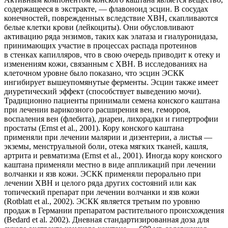
содержащееся в экстракте, — флавоноид эсцин. В сосудах
конечностей, поврежденных вследствие ХВН, скапливаются
белые клетки крови (лейкоциты). Они обусловливают
активацию ряда энзимов, таких как элатаза и гиалуронидаза,
принимающих участие в процессах распада протеинов
в стенках капилляров, что в свою очередь приводит к отеку и
изменениям кожи, связанным с ХВН. В исследованиях на
клеточном уровне было показано, что эсцин ЭСКК
ингибирует вышеупомянутые ферменты. Эсцин также имеет
диуретический эффект (способствует выведению мочи).
Традиционно пациенты принимали семена конского каштана
при лечении варикозного расширения вен, геморроя,
воспаления вен (флебита), диареи, лихорадки и гипертрофии
простаты (Ernst et аl., 2001). Кору конского каштана
применяли при лечении малярии и дизентерии, а листья —
экземы, менструальной боли, отека мягких тканей, кашля,
артрита и ревматизма (Ernst et аl., 2001). Иногда кору конского
каштана применяли местно в виде аппликаций при лечении
волчанки и язв кожи. ЭСКК применяли перорально при
лечении ХВН и целого ряда других состояний или как
топический препарат при лечении волчанки и язв кожи
(Rotblatt et аl., 2002). ЭСКК является третьим по уровню
продаж в Германии препаратом растительного происхождения
(Bedard et аl. 2002). Дневная стандартизированная доза для