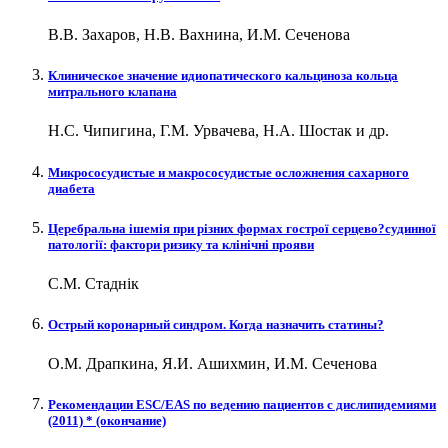
В.В. Захаров, Н.В. Вахнина, И.М. Сеченова
Клиническое значение идиопатического кальциноза кольца
митрального клапана
Н.С. Чипигина, Г.М. Урвачева, Н.А. Шостак и др.
Микрососудистые и макрососудистые осложнения сахарного
диабета
Церебральна ішемія при різних формах гострої серцево?судинної
патології: фактори ризику та клінічні прояви
С.М. Стаднік
Острый коронарный синдром. Когда назначить статины?
О.М. Драпкина, Я.И. Ашихмин, И.М. Сеченова
Рекомендации ESC/EAS по ведению пациентов с дислипидемиями
(2011) * (окончание)