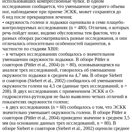
использовавших компрессионные чулки. В одном
исследовании сообщается, что уменьшение среднего объема
ног, наблюдаемое при приеме ЭСКК, может сохранятся до
6 нед после прекращения лечения;
• окружность голени и лодыжки оценивали в семи плацебо-
контролируемых исследованиях (n = 480). Отличия, о которых
речь пойдет ниже, видимо обусловлены тем фактом, что в
разных обзорах рассматривались разные исследования, и они
отличались относительно особенностей пациентов, в
частности по стадиям ХВН:
– в четырех исследованиях сообщалось о значительном
уменьшении окружности лодыжки. В обзоре Pittler и
соавторов (Pittler et al., 2004) (n = 80), основывающемся на
анализе трех исследований, говорилось об уменьшении
окружности лодыжки в среднем на 4,7 мм. В обзоре Siebert
и соавторов (Siebert et al., 2002) сообщалось об уменьшении
окружности голени на 4,5 см (данные трех исследований, n =
208). В двух исследованиях с применением ЭСКК и О-
гидроксиэтил-рутозидов не было выявлено четких отличий в
показателях окружности голени;
– в двух исследованиях (n = 60) сообщалось о том, что ЭСКК
значительно уменьшает окружность голени. В обзоре Pittler и
соавторов (Pittler et al., 2004) приведено значение в среднем 3,5
мм (на основании данных трех исследований, n = 80). В
обзоре Siebert и соавторов (Siebert et al., 2002) оценили среднее