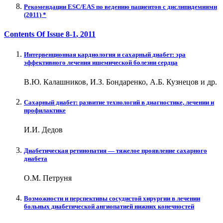
Рекомендации ESC/EAS по ведению пациентов с дислипидемиями
(2011) *
Contents Of Issue
8-1
, 2011
Интервенционная кардиология и сахарный диабет: эра
эффективного лечения ишемической болезни сердца
В.Ю. Калашников, И.З. Бондаренко, А.Б. Кузнецов и др.
Сахарный диабет: развитие технологий в диагностике, лечении и
профилактике
И.И. Дедов
Диабетическая ретинопатия — тяжелое проявление сахарного
диабета
О.М. Петруня
Возможности и перспективы сосудистой хирургии в лечении
больных диабетической ангиопатией нижних конечностей