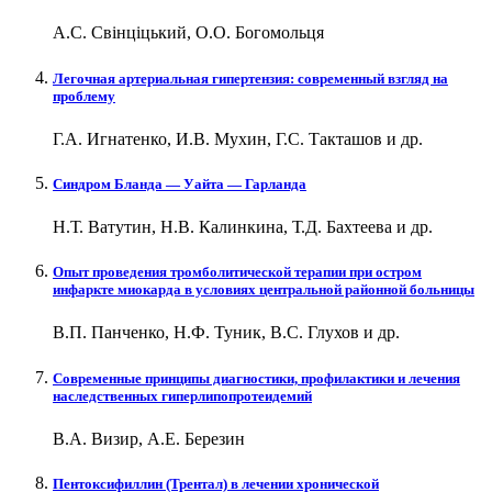
А.С. Свінціцький, О.О. Богомольця
Легочная артериальная гипертензия: современный взгляд на
проблему
Г.А. Игнатенко, И.В. Мухин, Г.С. Такташов и др.
Синдром Бланда — Уайта — Гарланда
Н.Т. Ватутин, Н.В. Калинкина, Т.Д. Бахтеева и др.
Опыт проведения тромболитической терапии при остром
инфаркте миокарда в условиях центральной районной больницы
В.П. Панченко, Н.Ф. Туник, В.С. Глухов и др.
Современные принципы диагностики, профилактики и лечения
наследственных гиперлипопротеидемий
В.А. Визир, А.Е. Березин
Пентоксифиллин (Трентал) в лечении хронической