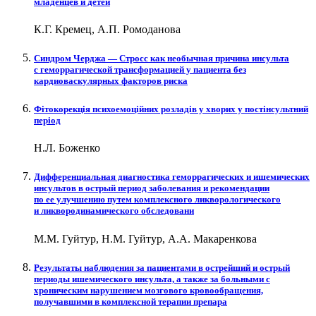
младенцев и детей
К.Г. Кремец, А.П. Ромоданова
Синдром Черджа — Стросс как необычная причина инсульта
с геморрагической трансформацией у пациента без
кардиоваскулярных факторов риска
Фітокорекція психоемоційних розладів у хворих у постінсультний
період
Н.Л. Боженко
Дифференциальная диагностика геморрагических и ишемических
инсультов в острый период заболевания и рекомендации
по ее улучшению путем комплексного ликворологического
и ликвородинамического обследовани
М.М. Гуйтур, Н.М. Гуйтур, А.А. Макаренкова
Результаты наблюдения за пациентами в острейший и острый
периоды ишемического инсульта, а также за больными с
хроническим нарушением мозгового кровообращения,
получавшими в комплексной терапии препара