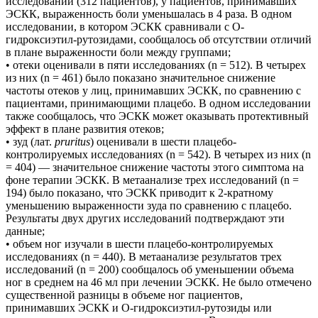
исследований (312 пациентов), у пациентов, принимавших
ЭСКК, выраженность боли уменьшалась в 4 раза. В одном
исследовании, в котором ЭСКК сравнивали с О-
гидроксиэтил-рутозидами, сообщалось об отсутствии отличий
в плане выраженности боли между группами;
• отеки оценивали в пяти исследованиях (n = 512). В четырех
из них (n = 461) было показано значительное снижение
частоты отеков у лиц, принимавших ЭСКК, по сравнению с
пациентами, принимающими плацебо. В одном исследовании
также сообщалось, что ЭСКК может оказывать протективный
эффект в плане развития отеков;
• зуд (лат.
pruritus
) оценивали в шести плацебо-
контролируемых исследованиях (n = 542). В четырех из них (n
= 404) — значительное снижение частоты этого симптома на
фоне терапии ЭСКК. В метаанализе трех исследований (n =
194) было показано, что ЭСКК приводит к 2-кратному
уменьшению выраженности зуда по сравнению с плацебо.
Результаты двух других исследований подтверждают эти
данные;
• объем ног изучали в шести плацебо-контролируемых
исследованиях (n = 440). В метаанализе результатов трех
исследований (n = 200) сообщалось об уменьшении объема
ног в среднем на 46 мл при лечении ЭСКК. Не было отмечено
существенной разницы в объеме ног пациентов,
принимавших ЭСКК и О-гидроксиэтил-рутозиды или