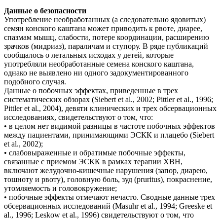
Данные о безопасности
Употребление необработанных (а следовательно ядовитых)
семян конского каштана может приводить к рвоте, диарее,
спазмам мышц, слабости, потере координации, расширению
зрачков (мидриаз), параличам и ступору. В ряде публикаций
сообщалось о летальных исходах у детей, которые
употребляли необработанные семена конского каштана,
однако не выявлено ни одного задокументированного
подобного случая.
Данные о побочных эффектах, приведенные в трех
систематических обзорах (Siebert et al., 2002; Pittler et al., 1996;
Pittler et al., 2004), девяти клинических и трех обсервационных
исследованиях, свидетельствуют о том, что:
• в целом нет видимой разницы в частоте побочных эффектов
между пациентами, принимающими ЭСКК и плацебо (Siebert
et al., 2002);
• слабовыраженные и обратимые побочные эффекты,
связанные с приемом ЭСКК в рамках терапии ХВН,
включают желудочно-кишечные нарушения (запор, диарею,
тошноту и рвоту), головную боль, зуд (pruritus), покраснение,
утомляемость и головокружение;
• побочные эффекты отмечают нечасто. Сводные данные трех
обсервационных исследований (Masuhr et al., 1994; Greeske et
al., 1996; Leskow et al., 1996) свидетельствуют о том, что