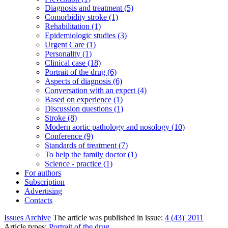
Diagnosis and treatment (5)
Comorbidity stroke (1)
Rehabilitation (1)
Epidemiologic studies (3)
Urgent Care (1)
Personality (1)
Clinical case (18)
Portrait of the drug (6)
Aspects of diagnosis (6)
Conversation with an expert (4)
Based on experience (1)
Discussion questions (1)
Stroke (8)
Modern aortic pathology and nosology (10)
Conference (9)
Standards of treatment (7)
To help the family doctor (1)
Science - practice (1)
For authors
Subscription
Advertising
Contacts
Issues Archive
The article was published in issue:
4 (43)' 2011
Article types:
Portrait of the drug