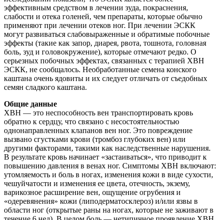
эффективным средством в лечении зуда, покраснения,
слабости и отека голеней, чем препараты, которые обычно
применяют при лечении отеков ног. При лечении ЭСКК
могут развиваться слабовыраженные и обратимые побочные
эффекты (такие как запор, диарея, рвота, тошнота, головная
боль, зуд и головокружение), которые отмечают редко. О
серьезных побочных эффектах, связанных с терапией ХВН
ЭСКК, не сообщалось. Необработанные семена конского
каштана очень ядовиты и их следует отличать от съедобных
семян сладкого каштана.
Общие данные
ХВН — это неспособность вен транспортировать кровь
обратно к сердцу, что связано с несостоятельностью
однонаправленных клапанов вен ног. Это повреждение
вызвано сгустками крови (тромбоз глубоких вен) или
другими факторами, такими как наследственные нарушения.
В результате кровь начинает «застаиваться», что приводит к
повышению давления в венах ног. Симптомы ХВН включают:
утомляемость и боль в ногах, изменения кожи в виде сухости,
чешуйчатости и изменения ее цвета, отечность, экзему,
варикозное расширение вен, ощущение огрубения и
«одеревянения» кожи (липодерматосклероз) и/или язвы в
области ног (открытые раны на ногах, которые не заживают в
течение 6 нед). В целом боль — нетипичное проявление ХВН,