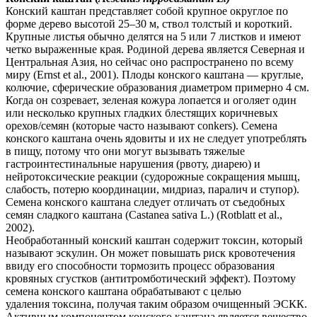
Конский каштан представляет собой крупное округлое по
форме дерево высотой 25–30 м, ствол толстый и короткий.
Крупные листья обычно делятся на 5 или 7 листков и имеют
четко выраженные края. Родиной дерева является Северная и
Центральная Азия, но сейчас оно распространено по всему
миру (Ernst et al., 2001). Плоды конского каштана — круглые,
колючие, сферические образования диаметром примерно 4 см.
Когда он созревает, зеленая кожура лопается и оголяет один
или несколько крупных гладких блестящих коричневых
орехов/семян (которые часто называют conkers). Семена
конского каштана очень ядовиты и их не следует употреблять
в пищу, потому что они могут вызывать тяжелые
гастроинтестинальные нарушения (рвоту, диарею) и
нейротоксические реакции (судорожные сокращения мышц,
слабость, потерю координации, мидриаз, паралич и ступор).
Семена конского каштана следует отличать от съедобных
семян сладкого каштана (Castanea sativa L.) (Rotblatt et al.,
2002).
Необработанный конский каштан содержит токсин, который
называют эскулин. Он может повышать риск кровотечения
ввиду его способности тормозить процесс образования
кровяных сгустков (антитромботический эффект). Поэтому
семена конского каштана обрабатывают с целью
удаления токсина, получая таким образом очищенный ЭСКК.
Активным компонентом конского каштана является вещество,