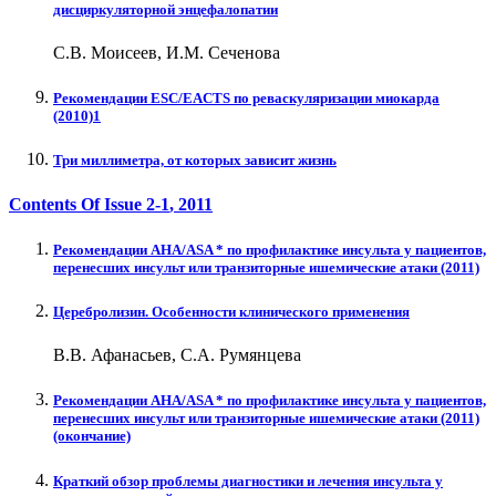
дисциркуляторной энцефалопатии
С.В. Моисеев, И.М. Сеченова
Рекомендации ESC/EACTS по реваскуляризации миокарда
(2010)1
Три миллиметра, от которых зависит жизнь
Contents Of Issue
2-1
, 2011
Рекомендации AHA/ASA * по профилактике инсульта у пациентов,
перенесших инсульт или транзиторные ишемические атаки (2011)
Церебролизин. Особенности клинического применения
В.В. Афанасьев, С.А. Румянцева
Рекомендации AHA/ASA * по профилактике инсульта у пациентов,
перенесших инсульт или транзиторные ишемические атаки (2011)
(окончание)
Краткий обзор проблемы диагностики и лечения инсульта у