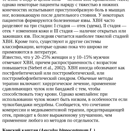
однако некоторые пациенты наряду с тяжестью в нижних
конечностях испытывают приступообразную боль в мышцах
ног, возникающую после длительного стояния. У некоторых
пациентов формируются болезненные язвы. ХВН часто
разделяют на три стадии: І стадия — отек (эдема), ІІ стадия —
отек + изменения кожи и ІІІ стадия — наличие открытых или
заживших язв. Последняя считается наиболее тяжелой стадией
ХВН. Кроме того, существуют и другие системы
классификации, которые однако пока что широко не
применяются в литературе.
Известно, что у 20–25% женщин и у 10–15% мужчин
отмечают ХВН, причем распространенность с возрастом
повышается (Siebert et al., 2002). ХВН иногда обозначают как
постфлебитический или посттромботический, или
посттромбофлебитический синдром. Обычные методы
терапии включают: хирургическое лечение, применение
сдавливающих чулок или бандажей с тем, чтобы
способствовать току крови. Однако комплайенс при
использовании чулок может быть низким, в особенности если
чулки/бандажи неудобны. Сообщается, что сочетание
компрессии и медикаментозной терапии, предотвращающей
отек, приводит к более выраженному улучшению, чем
применение любого из методов по отдельности.
Конский каштан (
Aesculus hippocastanum L.)