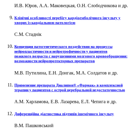
И.В. Юров, А.А. Маковецкая, О.Н. Слободчикова и др.
Клінічні особливості перебігу кардіоемболічного інсульту у
хворих із кардіальною патологією
С.М. Стаднік
Концепция патогенетического воздействия на процессы
нейропластичности и нейротрофичности у пациентов
пожилого возраста с нарушениями мозгового кровообращения:
возможности нейропротекторных препаратов
М.В. Путилина, Е.Н. Донгак, М.А. Солдатов и др.
Применение препарата Диалипон® «Фармак» в комплексной
терапии у пациентов с острой церебральной недостаточностью
А.М. Харламова, Е.В. Лазарева, Е.Л. Чепига и др.
Диференційна діагностика підтипів ішемічного інсульту
В.М. Пашковський