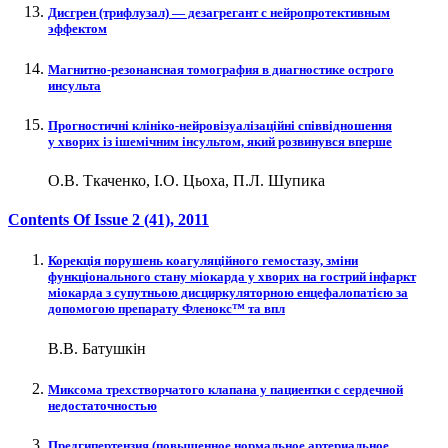
Дисгрен (трифлузал) — дезагрегант с нейропротективным
эффектом
Магнитно-резонансная томография в диагностике острого
инсульта
Прогностичні клініко-нейровізуалізаційні співвідношення
у хворих із ішемічним інсультом, який розвинувся вперше
О.В. Ткаченко, І.О. Цьоха, П.Л. Шупика
Contents Of Issue
2 (41)
, 2011
Корекція порушень коагуляційного гемостазу, зміни
функціонального стану міокарда у хворих на гострий інфаркт
міокарда з супутньою дисциркуляторною енцефалопатією за
допомогою препарату Фленокс™ та впл
В.В. Батушкін
Миксома трехстворчатого клапана у пациентки с сердечной
недостаточностью
Предгипертензия (повышенное нормальное артериальное