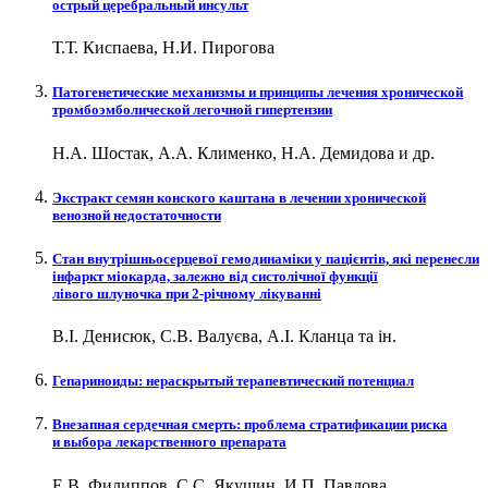
острый церебральный инсульт
Т.Т. Киспаева, Н.И. Пирогова
Патогенетические механизмы и принципы лечения хронической
тромбоэмболической легочной гипертензии
Н.А. Шостак, А.А. Клименко, Н.А. Демидова и др.
Экстракт семян конского каштана в лечении хронической
венозной недостаточности
Стан внутрішньосерцевої гемодинаміки у пацієнтів, які перенесли
інфаркт міокарда, залежно від систолічної функції
лівого шлуночка при 2-річному лікуванні
В.І. Денисюк, С.В. Валуєва, А.І. Кланца та ін.
Гепариноиды: нераскрытый терапевтический потенциал
Внезапная сердечная смерть: проблема стратификации риска
и выбора лекарственного препарата
Е.В. Филиппов, С.С. Якушин, И.П. Павлова