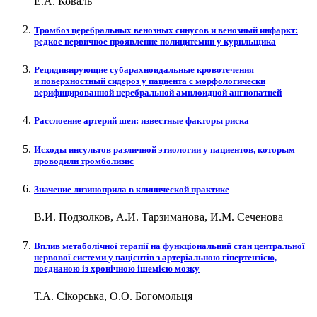
Е.А. Коваль
Тромбоз церебральных венозных синусов и венозный инфаркт:
редкое первичное проявление полицитемии у курильщика
Рецидивирующие субарахноидальные кровотечения
и поверхностный сидероз у пациента с морфологически
верифицированной церебральной амилоидной ангиопатией
Расслоение артерий шеи: известные факторы риска
Исходы инсультов различной этиологии у пациентов, которым
проводили тромболизис
Значение лизиноприла в клинической практике
В.И. Подзолков, А.И. Тарзиманова, И.М. Сеченова
Вплив метаболічної терапії на функціональний стан центральної
нервової системи у пацієнтів з артеріальною гіпертензією,
поєднаною із хронічною ішемією мозку
Т.А. Сікорська, О.О. Богомольця