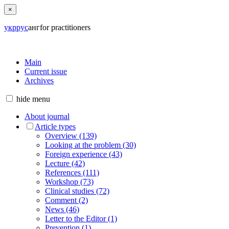
×
укр
рус
анг
for practitioners
Main
Current issue
Archives
hide
menu
About journal
Article types
Overview (139)
Looking at the problem (30)
Foreign experience (43)
Lecture (42)
References (111)
Workshop (73)
Clinical studies (72)
Comment (2)
News (46)
Letter to the Editor (1)
Prevention (1)