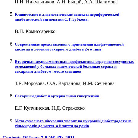
П.И. Никульников, А.Н. Быцай, А.А. Шалимова
Клинические и диагностические аспекты периферической
диабетической ангиопатии С.Т. Зубкова,
В.П. Комиссаренко
Современные представления о применении альфа-липоевой
кислоты в лечении сахарного диабета 2-го типа
Вторичная медикаментозная профилактика сердечно-сосудистых
осложнений у больных ишемической болезнью сердца и
сахарным диабетом: место статинов
Т.Е. Морозова, О.А. Вартанова, И.М. Сеченова
Сахарный диабет и артериальная гипертензия
Е.Г. Купчинская, Н.Д. Стражеско
Мета сучасного лікування хворих на цукровий діабет:додати не
тільки років до життя, а й життя до років
Contents Of Issue
7-8 (46-47)
, 2011