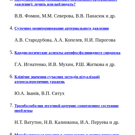
давление): лечить или наблюдать?
В.В. Фомин, М.М. Северова, В.В. Панасюк и др.
Суточное мониторирование артериального давления
А.В. Стародубова, А.А. Копелев, Н.И. Пирогова
Кардиологические аспекты антифосфолипидного синдрома
Г.А. Игнатенко, И.В. Мухин, Р.Ш. Житкова и др.
Клінічне значення сучасних методів візуалізації
атеросклеротичних уражень
Ю.А. Іванів, В.П. Євтух
Тромбоэмболия легочной артерии: современное состояние
проблемы
Н.Т. Ватутин, Н.В. Калинкина, И.А. Перуева и др.
Метаболическая терапия в ангиологии: в центре внимания —