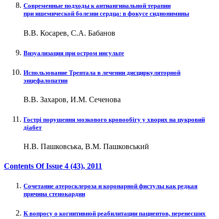
Современные подходы к антиангинальной терапии
при ишемической болезни сердца: в фокусе сиднонимины
В.В. Косарев, С.А. Бабанов
Визуализация при остром инсульте
Использование Трентала в лечении дисциркуляторной
энцефалопатии
В.В. Захаров, И.М. Сеченова
Гострі порушення мозкового кровообігу у хворих на цукровий
діабет
Н.В. Пашковська, В.М. Пашковський
Contents Of Issue
4 (43)
, 2011
Сочетание атеросклероза и коронарной фистулы как редкая
причина стенокардии
К вопросу о когнитивной реабилитации пациентов, перенесших