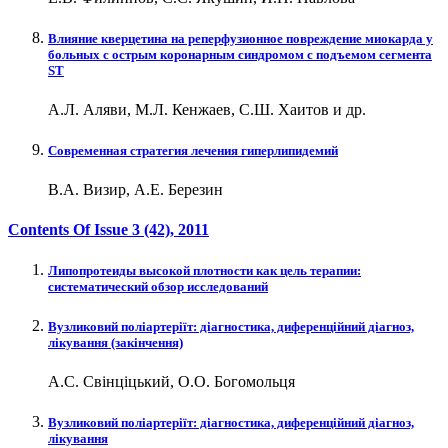
Влияние кверцетина на реперфузионное повреждение миокарда у
больных с острым коронарным синдромом с подъемом сегмента
ST
А.Л. Аляви, М.Л. Кенжаев, С.Ш. Хаитов и др.
Современная стратегия лечения гиперлипидемий
В.А. Визир, А.Е. Березин
Contents Of Issue
3 (42)
, 2011
Липопротеиды высокой плотности как цель терапии:
систематический обзор исследований
Вузликовий поліартеріїт: діагностика, диференційний діагноз,
лікування (закінчення)
А.С. Свінціцький, О.О. Богомольця
Вузликовий поліартеріїт: діагностика, диференційний діагноз,
лікування