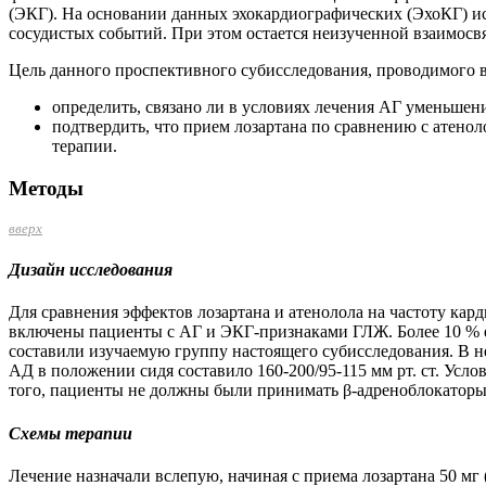
(ЭКГ). На основании данных эхокардиографических (ЭхоКГ) 
сосудистых событий. При этом остается неизученной взаимо
Цель данного проспективного субисследования, проводимого в
определить, связано ли в условиях лечения АГ уменьш
подтвердить, что прием лозартана по сравнению с атен
терапии.
Методы
вверх
Дизайн исследования
Для сравнения эффектов лозартана и атенолола на частоту ка
включены пациенты с АГ и ЭКГ-признаками ГЛЖ. Более 10 % е
составили изучаемую группу настоящего субисследования. В не
АД в положении сидя составило 160-200/95-115 мм рт. ст. Усл
того, пациенты не должны были принимать ­β-адреноблокатор
Схемы терапии
Лечение назначали вслепую, начиная с приема лозартана 50 мг 