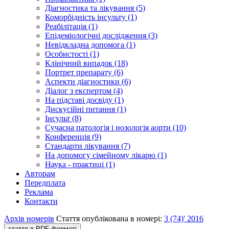
Діагностика та лікування (5)
Коморбідність інсульту (1)
Реабілітація (1)
Епідеміологічні дослідження (3)
Невідкладна допомога (1)
Особистості (1)
Клінічний випадок (18)
Портрет препарату (6)
Аспекти діагностики (6)
Діалог з експертом (4)
На підставі досвіду (1)
Дискусійні питання (1)
Інсульт (8)
Сучасна патологія і нозологія аорти (10)
Конференція (9)
Стандарти лікування (7)
На допомогу сімейному лікарю (1)
Наука - практиці (1)
Авторам
Передплата
Реклама
Контакти
Архів номерів
Стаття опублікована в номері:
3 (74)' 2016
стаття в PDF-форматі