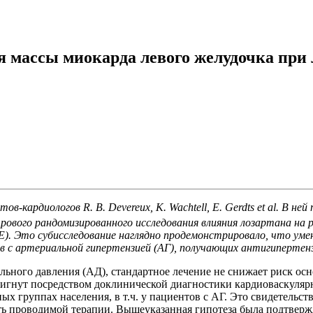
 массы миокарда левого желудочка при
стов-кардиологов
R. B. Devereux, K. Wachtell, E. Gerdts et al. 
ового рандомизированного исследования влияния лозартана на р
n, LIFE). Это субисследование наглядно продемонстрировало, что
ов с артериальной гипертензией (АГ), получающих антигиперте
ьного давления (АД), стандартное лечение не снижает риск ос
игнут посредством доклинической диагностики кардиоваскулярн
 группах населения, в т.ч. у пациентов с АГ. Это свидетельст
ь проводимой терапии. Вышеуказанная гипотеза была подтвержд