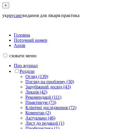
×
укр
рус
анг
видання для лікаря-практика
Головна
Поточний номер
Архів
сховати
меню
Про журнал
Розділи
Огляд (139)
Погляд на проблему (30)
Зарубіжний досвід (43)
Лекція (42)
Рекомендації (111)
Практикум (73)
Клінічні дослідження (72)
Коментар (2)
Актуально (46)
Лист до редакції (1)
Профілактика (1)