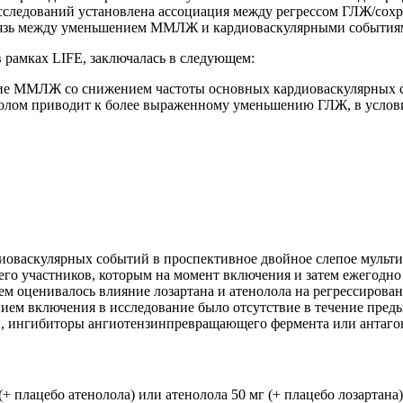
исследований установлена ассоциация между регрессом ГЛЖ/со
связь между уменьшением ММЛЖ и кардиоваскулярными событиям
 рамках LIFE, заключалась в следующем:
ение ММЛЖ со снижением частоты основных кардиоваскулярных 
ололом приводит к более выраженному уменьшению ГЛЖ, в услов
рдиоваскулярных событий в проспективное двойное слепое муль
го участников, которым на момент включения и затем ежегодно
м оценивалось влияние лозартана и атенолола на регрессировани
овием включения в исследование было отсутствие в течение пред
ы, ингибиторы ангиотензинпревращающего фермента или антагон
(+ плацебо атенолола) или атенолола 50 мг (+ плацебо лозартана