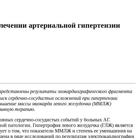
 лечении артериальной гипертензии
В ней представлены результаты эхокардиографического фрагмента
иск сердечно-
сосудистых осложнений при гипертензии
 уменьшение массы миокарда левого желудочка (ММЛЖ)
нзивную терапию.
новных сердечно-сосудистых событий у больных АГ.
ой патологии. Гипертрофия левого желудочка (ГЛЖ) является
вует о том, что показатели ММЛЖ и степень ее уменьшения на
ена в ряде исследований по результатам электрокардиографии