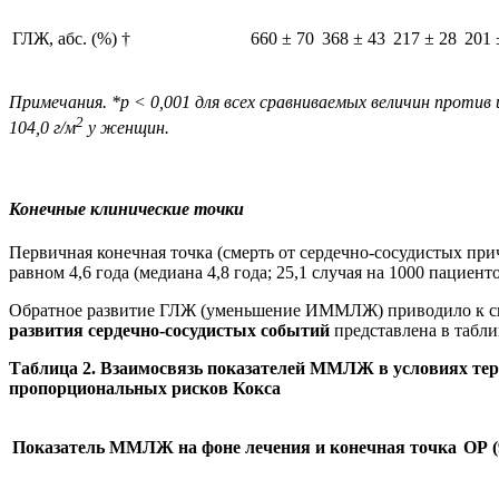
ГЛЖ, абс. (%) †
660 ± 70
368 ± 43
217 ± 28
201 
Примечания. *р < 0,001 для всех сравниваемых величин проти
2
104,0 г/м
у женщин.
Конечные клинические точки
Первичная конечная точка (смерть от сердечно-сосудистых при
равном 4,6 года (медиана 4,8 года; 25,1 случая на 1000 пациенто-
Обратное развитие ГЛЖ (уменьшение ИММЛЖ) приводило к сн
развития сердечно-сосудистых событий
представлена в табли
Таблица 2. Взаимосвязь показателей ММЛЖ в условиях тер
пропорциональных рисков Кокса
Показатель ММЛЖ на фоне лечения и конечная точка
ОР 