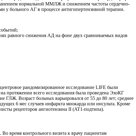
хранением нормальной ММЛЖ и снижением частоты сердечно-
и у больного АГ в процессе антигипертензивной терапии.
событий;
иях равного снижения АД на фоне двух сравниваемых видов
тицентровое рандомизированное исследование LIFE были
 на протяжении всего исследования была проведена ЭхоКГ
е ГЛЖ. Возраст больных варьировался от 55 до 80 лет; среднее
ыдущих 6 мес случаев инфаркта миокарда или инсульта. Кроме
исты рецепторов ангиотензина II (AT1-подтипа).
). Во время контрольного визита к врачу пациентам