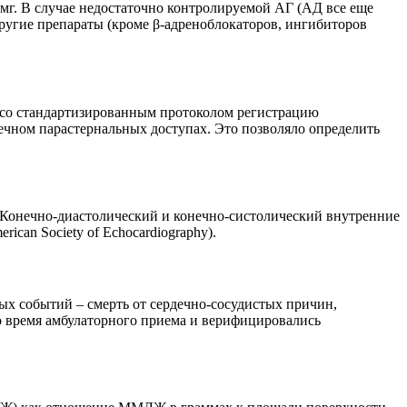
 мг. В случае недостаточно контролируемой АГ (АД все еще
другие препараты (кроме β-адреноблокаторов, ингибиторов
и со стандартизированным протоколом регистрацию
чном пара­стернальных доступах. Это позволяло определить
 Конечно-диастолический и конечно-систолический внутренние
can Society of Echocardiography).
ых событий – смерть от сердечно-сосудистых причин,
о время амбулаторного приема и верифицировались