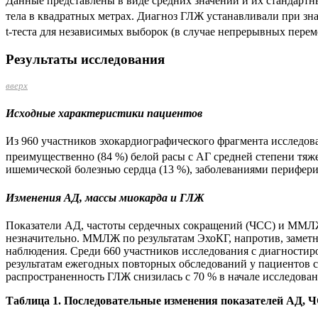
Данные представлены в виде средних значений и их станда
тела в квадратных метрах. Диагноз ГЛЖ устанавливали при з
t-теста для независимых выборок (в случае непрерывных перем
Результаты исследования
вверх
Исходные характеристики пациентов
Из 960 участников эхокардиографического фрагмента исследова
преимущественно (84 %) белой расы с АГ средней степени тяжес
ишемической болезнью сердца (13 %), заболеваниями периферич
Изменения АД, массы миокарда и ГЛЖ
Показатели АД, частоты сердечных сокращений (ЧСС) и ММЛЖ 
незначительно. ММЛЖ по результатам ЭхоКГ, напротив, заметно
наблюдения. Среди 660 участников исследования с диагности
результатам ежегодных повторных обследований у пациентов 
распространенность ГЛЖ снизилась с 70 % в начале исследования
Таблица 1. Последовательные изменения показателей АД, 