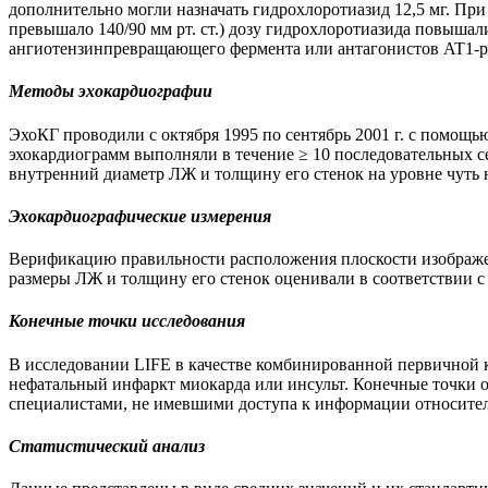
дополнительно могли назначать гидрохлоротиазид 12,5 мг. При
превышало 140/90 мм рт. ст.) дозу гидрохлоротиазида повышал
ангиотензинпревращающего фермента или антагонистов AT1-р
Методы эхокардиографии
ЭхоКГ проводили с октября 1995 по сентябрь 2001 г. с помощ
эхокардиограмм выполняли в течение ≥ 10 последовательных с
внутренний диаметр ЛЖ и толщину его стенок на уровне чуть 
Эхокардиографические измерения
Верификацию правильности расположения плоскости изображен
размеры ЛЖ и толщину его стенок оценивали в соответствии с 
Конечные точки исследования
В исследовании LIFE в качестве комбинированной первичной к
нефатальный инфаркт миокарда или инсульт. Конечные точки 
специалистами, не имевшими доступа к информации относит
Статистический анализ