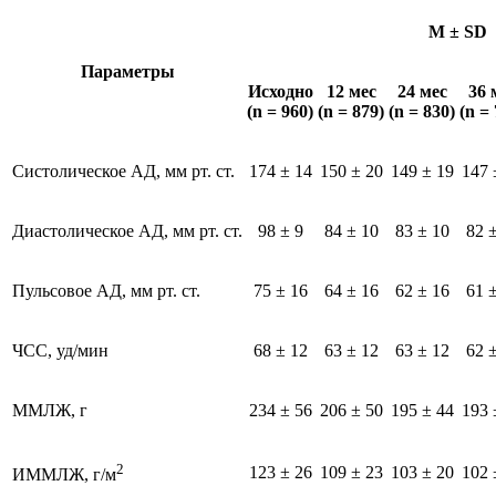
M ± SD
Параметры
Исходно
12 мес
24 мес
36 
(n = 960)
(n = 879)
(n = 830)
(n =
Систолическое АД, мм рт. ст.
174 ± 14
150 ± 20
149 ± 19
147 
Диастолическое АД, мм рт. ст.
98 ± 9
84 ± 10
83 ± 10
82 
Пульсовое АД, мм рт. ст.
75 ± 16
64 ± 16
62 ± 16
61 
ЧСС, уд/мин
68 ± 12
63 ± 12
63 ± 12
62 
ММЛЖ, г
234 ± 56
206 ± 50
195 ± 44
193 
2
123 ± 26
109 ± 23
103 ± 20
102 
ИММЛЖ, г/м