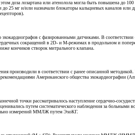
 этом доза лозартана или атенолола могла быть повышена до 100
и до 25 мг и/или назначали блокаторы кальциевых каналов или 
ецепторов).
ью эхокардиографов с фазированными датчиками. В соответстви
ердечных сокращений в 2D- и M-режимах в продольном и попере
ниже кончиков створок митрального клапана.
ия производили в соответствии с ранее описанной методикой.
рекомендациями Американского общества эхокардиографии (Ameri
онечной точки рассматривалось наступление сердечно-сосудист
оценивались путем систематического наблюдения за больными в
ельно измерений ММЛЖ путем ЭхоКГ.