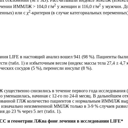
ртных отклонений (M ± SD). Рассчитывали индексе ММЛЖ (ИММ
2
2
начении ИММЛЖ > 104,0 г/м
у женщин и 116,0 г/м
у мужчин. До
2
енных) или с χ
-критерия (в случае категориальных переменных)
ния LIFE в настоящий анализ вошел 941 (98 %). Пациенты были с
ти (табл. 1) и избыточным весом (индекс массы тела 27,4 ± 4,7 
еских сосудов (5 %), перенесли инсульт (8 %).
существенно снизились в течение первого года исследования (
 уменьшилась, начиная с 12-го по 24-й месяц. В дальнейшем от
рованной ГЛЖ количество пациентов с нормальным ИММЛЖ выросл
с изначально неизмененной ММЛЖ только в 3-9 % случаев разви
 до 23 % через 5 лет (табл. 1).
ЧСС и геометрии ЛЖна фоне лечения в исследовании LIFE*