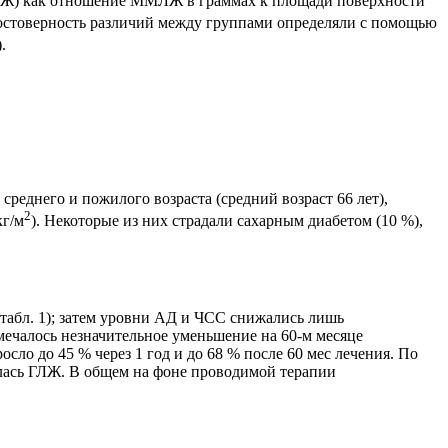
ЛЖ) как отношение ММЛЖ в граммах к площади поверхности
стоверность различий между группами определяли с помощью
.
реднего и пожилого возраста (средний возраст 66 лет),
2
кг/м
). Некоторые из них страдали сахарным диабетом (10 %),
табл. 1); затем уровни АД и ЧСС снижались лишь
мечалось незначительное уменьшение на 60-м месяце
о до 45 % через 1 год и до 68 % после 60 мес лечения. По
лась ГЛЖ. В общем на фоне проводимой терапии