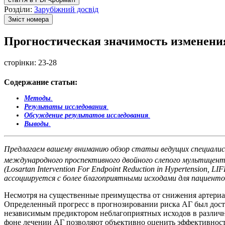
Розділи:
Зарубіжний досвід
Зміст номера
Прогностическая значимость изменения
сторінки:
23-28
Содержание статьи:
Методы
.
Результаты исследования
.
Обсуждение результатов исследования
.
Выводы
.
Предлагаем вашему вниманию обзор статьи ведущих специали
международного
проспективного двойного слепого мультицентр
(Losartan Intervention For Endpoint Reduction in Hypertensio
ассоциируется с более благоприятными исходами для пациент
Несмотря на существенные преимущества от снижения артериал
Определенный прогресс в прогнозировании риска АГ был дост
независимым предиктором неблагоприятных исходов в различных
фоне лечении АГ позволяют объективно оценить эффективност