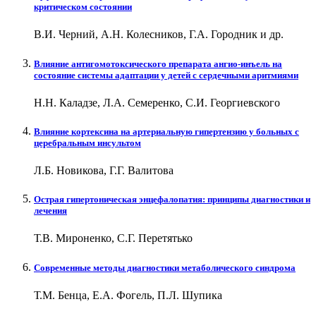
критическом состоянии
В.И. Черний, А.Н. Колесников, Г.А. Городник и др.
Влияние антигомотоксического препарата ангио-инъель на
состояние системы адаптации у детей с сердечными аритмиями
Н.Н. Каладзе, Л.А. Семеренко, С.И. Георгиевского
Влияние кортексина на артериальную гипертензию у больных с
церебральным инсультом
Л.Б. Новикова, Г.Г. Валитова
Острая гипертоническая энцефалопатия: принципы диагностики и
лечения
Т.В. Мироненко, С.Г. Перетятько
Современные методы диагностики метаболического синдрома
Т.М. Бенца, Е.А. Фогель, П.Л. Шупика