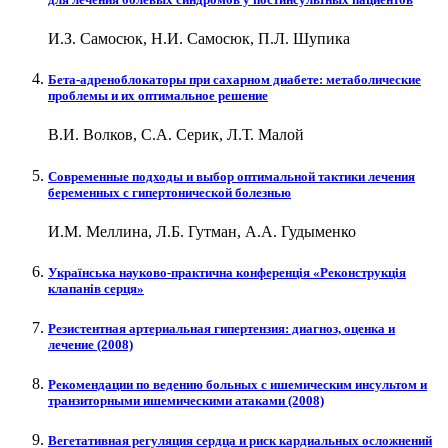
И.З. Самосюк, Н.И. Самосюк, П.Л. Шупика
Бета-адреноблокаторы при сахарном диабете: метаболические
проблемы и их оптимальное решение
В.И. Волков, С.А. Серик, Л.Т. Малой
Современные подходы и выбор оптимальной тактики лечения
беременных с гипертонической болезнью
И.М. Меллина, Л.Б. Гутман, А.А. Гудыменко
Українська науково-практична конференція «Реконструкція
клапанів серця»
Резистентная артериальная гипертензия: диагноз, оценка и
лечение (2008)
Рекомендации по ведению больных с ишемическим инсультом и
транзиторными ишемическими атаками (2008)
Вегетативная регуляция сердца и риск кардиальных осложнений