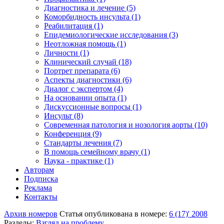
Диагностика и лечение (5)
Коморбидность инсульта (1)
Реабилитация (1)
Епидемиологические исследования (3)
Неотложная помощь (1)
Личности (1)
Клинический случай (18)
Портрет препарата (6)
Аспекты диагностики (6)
Диалог с экспертом (4)
На основании опыта (1)
Дискуссионные вопросы (1)
Инсульт (8)
Современная патология и нозология аорты (10)
Конференция (9)
Стандарты лечения (7)
В помощь семейному врачу (1)
Наука - практике (1)
Авторам
Подписка
Реклама
Контакты
Архив номеров
Статья опубликована в номере:
6 (17)' 2008
Разделы:
Взгляд на проблему