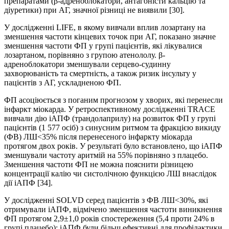
препаратами (β-адреноблокатори, антагоністи кальцію та
діуретики) при АГ, значної різниці не виявили [30].
У дослідженні LIFE, в якому вивчали вплив лозартану на
зменшення частоти кінцевих точок при АГ, показано значне
зменшення частоти ФП у групі пацієнтів, які лікувалися
лозартаном, порівняно з групою атенололу. β-
адреноблокатори зменшували серцево-судинну
захворюваність та смертність, а також ризик інсульту у
пацієнтів з АГ, ускладненою ФП.
ФП асоціюється з поганим прогнозом у хворих, які перенесли
інфаркт міокарда. У ретроспективному дослідженні TRACE
вивчали дію іАПФ (трандолаприлу) на розвиток ФП у групі
пацієнтів (1 577 осіб) з синусним ритмом та фракцією викиду
(ФВ) ЛШ<35% після перенесеного інфаркту міокарда
протягом двох років. У результаті було встановлено, що іАПФ
зменшували частоту аритмій на 55% порівняно з плацебо.
Зменшення частоти ФП не можна пояснити різницею
концентрації калію чи систолічною функцією ЛШ внаслідок
дії іАПФ [34].
У дослідженні SOLVD серед пацієнтів з ФВ ЛШ<30%, які
отримували іАПФ, відмічено зменшення частоти виникнення
ФП протягом 2,9±1,0 років спостереження (5,4 проти 24% в
групі плацебо); іАПФ були більш ефективні для профілактики