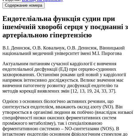
Содержание номера
Ендотеліальна функція судин при
ішемічній хворобі серця у поєднанні з
артеріальною гіпертензією
В.І. Денисюк, О.В. Ковальчук, О.В. Денисюк, Вінницький
національний медичний університет імені М.І. Пирогова
Актуальним питанням сучасної кардіології є вивчення
ендотеліальної дисфункції (ЕД) при серцево-судинних
захворюваннях. Останніми роками цей новий у кардіології
напрямок інтенсивно досліджується. Велике значення має
вивчення патогенезу розвитку дисфункції ендотелію та
методів корекції виявлених змін [12, 13, 19, 24, 33, 37].
Однією з основних біологічно активних речовин, що
синтезується ендотелієм, вважають оксид азоту (NO). Він
утворюється в організмі людини як побічно (внаслідок низької
специфічності низки окисних ферментативних систем
проміжного метаболізму), так і спеціалізованою
ферментативною системою – NO-синтетазами (NOS). В
інтактному ендотелію основним фізіологічним стимулом до