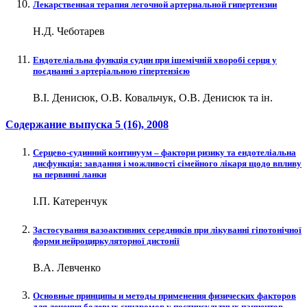
Лекарственная терапия легочной артериальной гипертензии
Н.Д. Чеботарев
Ендотеліальна функція судин при ішемічній хворобі серця у
поєднанні з артеріальною гіпертензією
В.І. Денисюк, О.В. Ковальчук, О.В. Денисюк та ін.
Содержание выпуска
5 (16)
, 2008
Серцево-судинний континуум – фактори ризику та ендотеліальна
дисфункція: завдання і можливості сімейного лікаря щодо впливу
на первинні ланки
І.П. Катеренчук
Застосування вазоактивних середників при лікуванні гіпотонічної
форми нейроциркуляторної дистонії
В.А. Левченко
Основные принципы и методы применения физических факторов
для лечения болевых синдромов у постинсультных пациентов