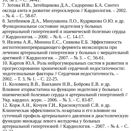
7. Зотова И.В., Затейщикова Д.А., Сидоренко Б.А. Синтез
оксида азота и развитие атеросклероза // Кардиология. – 2002.
– № 4. – С. 58-67.
8. Затейников Д.А., Минушкина Л.О., Кудряшова О.Ю. и др.
Функциональное состояние эндотелия у больных
артериальной гипертензией и ишемической болезнью сердца
// Кардиология. – 2000. – № 6. – С. 14-17.
9. Ивлева А.Я., Минина Е.С., Сивкова Е.Б. Эффективность
ангиотензинпревращающего фермента моэксиприла при
лечении артериальной гипертензии у больных с мерцательной
аритмией // Кардиология. – 2007. – № 3. – С. 56-61.
10. Карпов Ю.А. Роль нейрогуморальных систем в развитии и
прогрессировании хронической сердечной недостаточности:
эндотелиальные факторы // Сердечная недостаточность. –
2002. – Т. 3, № 1. – С. 22-25.
11. Коломиец В.В., Ванханен Н.В., Боброва Е.В. и др.
Влияние аторвастатина на функцию эндотелия у больных с
ишемической болезнью сердца и артериальной гипертонией //
Укр. кардиол. журн. – 2006. – № 3. – С. 83-87.
12. Корж А.Н., Кочуев Г.И., Краснокутский С.В. и др.
Клиническая эффективность лозартана и его влияние на
суточный профиль артериального давления и диастолическую
функцию миокарда левого желудочка у больных
артериальной гипертензией // Кардиология. – 2007. – № 4. – С.