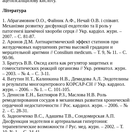
ацетилсаліцилову кислоту.
Література
1. Абрагамовим О.О., Файник А.Ф., Нечай О.В. і співавт.
Механізми розвитку дисфункції ендотелію та її роль у
патогенезі ішемічної хвороби серця // Укр. кардіол. журн. –
2007. – С. 81-87.
2. Аронов Д.М. Антиаритмический эффект статинов при
желудочковых нарушениях ритма высокой градации и
мерцательной аритмии // Consilium medicum. – Т. 9, № 11. – С.
90-96.
3. Братусь В.В. Оксид азота как регулятор защитных и
гомеостатических реакций организма // Укр. ревматол. журн.
– 2003. – № 4. – С. 3-11.
4. Ватутин Н.Т., Калинкина Н.В., Демидова А.Л. Эндотелины
и результаты многоцентрового КОРСАР-СН // Укр. кардиол.
журн. – 2006. – № 1. – С. 101-105.
5. Денисов Е.Н., Бахтияров Р.З., Маслова Н.В. Роль
ремоделирования сосудов в механизмах развития хронической
сердечной недостаточности // Рос. кардиол. журн. – 2006. – №
2. – С. 28-31.
6. Задионченко В.С., Адашева Т.В., Сондомирская А.П.
Дисфункция эндотелия и артериальная гипертония:
терапевтические возможности // Рус. мед. журн. – 2002. – Т.
10, № 1. – С. 34-41.