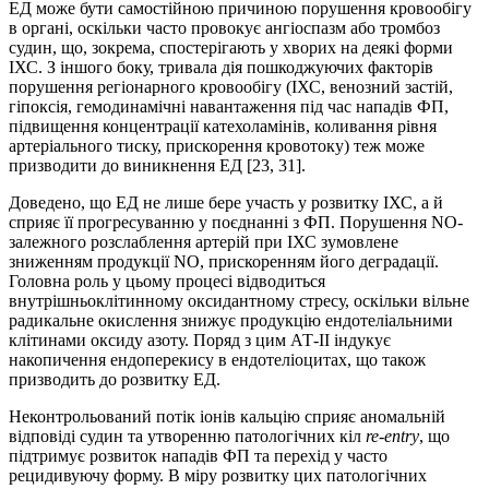
ЕД може бути самостійною причиною порушення кровообігу
в органі, оскільки часто провокує ангіоспазм або тромбоз
судин, що, зокрема, спостерігають у хворих на деякі форми
ІХС. З іншого боку, тривала дія пошкоджуючих факторів
порушення регіонарного кровообігу (ІХС, венозний застій,
гіпоксія, гемодинамічні навантаження під час нападів ФП,
підвищення концентрації катехоламінів, коливання рівня
артеріального тиску, прискорення кровотоку) теж може
призводити до виникнення ЕД [23, 31].
Доведено, що ЕД не лише бере участь у розвитку ІХС, а й
сприяє її прогресуванню у поєднанні з ФП. Порушення NO-
залежного розслаблення артерій при ІХС зумовлене
зниженням продукції NO, прискоренням його деградації.
Головна роль у цьому процесі відводиться
внутрішньоклітинному оксидантному стресу, оскільки вільне
радикальне окислення знижує продукцію ендотеліальними
клітинами оксиду азоту. Поряд з цим АТ-ІІ індукує
накопичення ендоперекису в ендотеліоцитах, що також
призводить до розвитку ЕД.
Неконтрольований потік іонів кальцію сприяє аномальній
відповіді судин та утворенню патологічних кіл
re-entry
, що
підтримує розвиток нападів ФП та перехід у часто
рецидивуючу форму. В міру розвитку цих патологічних