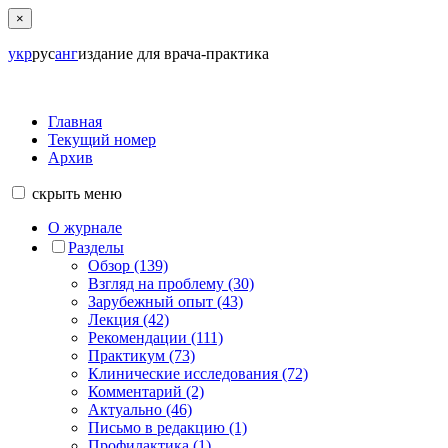
×
укр
рус
анг
издание для врача-практика
Главная
Текущий номер
Архив
скрыть
меню
О журнале
Разделы
Обзор (139)
Взгляд на проблему (30)
Зарубежный опыт (43)
Лекция (42)
Рекомендации (111)
Практикум (73)
Клинические исследования (72)
Комментарий (2)
Актуально (46)
Письмо в редакцию (1)
Профилактика (1)