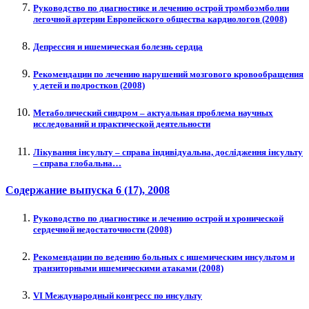
Руководство по диагностике и лечению острой тромбоэмболии
легочной артерии Европейского общества кардиологов (2008)
Депрессия и ишемическая болезнь сердца
Рекомендации по лечению нарушений мозгового кровообращения
у детей и подростков (2008)
Метаболический синдром – актуальная проблема научных
исследований и практической деятельности
Лікування інсульту – справа індивідуальна, дослідження інсульту
– справа глобальна…
Содержание выпуска
6 (17)
, 2008
Руководство по диагностике и лечению острой и хронической
сердечной недостаточности (2008)
Рекомендации по ведению больных с ишемическим инсультом и
транзиторными ишемическими атаками (2008)
VI Международный конгресс по инсульту