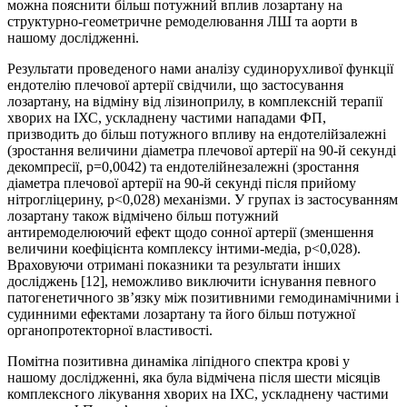
можна пояснити більш потужний вплив лозартану на
структурно-геометричне ремоделювання ЛШ та аорти в
нашому дослідженні.
Результати проведеного нами аналізу судинорухливої функції
ендотелію плечової артерії свідчили, що застосування
лозартану, на відміну від лізиноприлу, в комплексній терапії
хворих на ІХС, ускладнену частими нападами ФП,
призводить до більш потужного впливу на ендотелійзалежні
(зростання величини діаметра плечової артерії на 90-й секунді
декомпресії, р=0,0042) та ендотелійнезалежні (зростання
діаметра плечової артерії на 90-й секунді після прийому
нітрогліцерину, р<0,028) механізми. У групах із застосуванням
лозартану також відмічено більш потужний
антиремоделюючий ефект щодо сонної артерії (зменшення
величини коефіцієнта комплексу інтими-медіа, р<0,028).
Враховуючи отримані показники та результати інших
досліджень [12], неможливо виключити існування певного
патогенетичного зв’язку між позитивними гемодинамічними і
судинними ефектами лозартану та його більш потужної
органопротекторної властивості.
Помітна позитивна динаміка ліпідного спектра крові у
нашому дослідженні, яка була відмічена після шести місяців
комплексного лікування хворих на ІХС, ускладнену частими