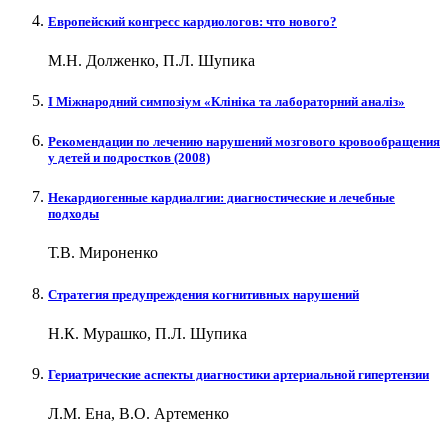
Европейский конгресс кардиологов: что нового?
М.Н. Долженко, П.Л. Шупика
І Міжнародний симпозіум «Клініка та лабораторний аналіз»
Рекомендации по лечению нарушений мозгового кровообращения
у детей и подростков (2008)
Некардиогенные кардиалгии: диагностические и лечебные
подходы
Т.В. Мироненко
Стратегия предупреждения когнитивных нарушений
Н.К. Мурашко, П.Л. Шупика
Гериатрические аспекты диагностики артериальной гипертензии
Л.М. Ена, В.О. Артеменко