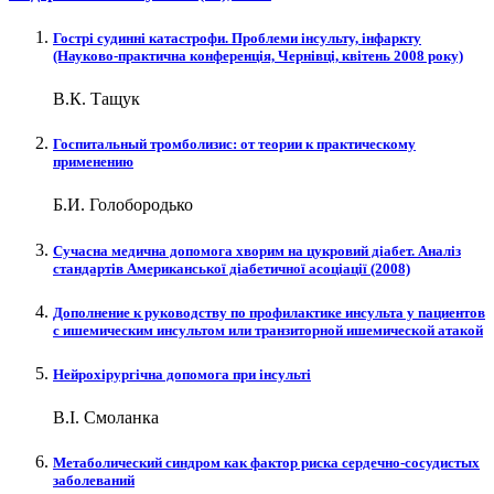
Гострі судинні катастрофи. Проблеми інсульту, інфаркту
(Науково-практична конференція, Чернівці, квітень 2008 року)
В.К. Тащук
Госпитальный тромболизис: от теории к практическому
применению
Б.И. Голобородько
Сучасна медична допомога хворим на цукровий діабет. Аналіз
cтандартів Американської діабетичної асоціації (2008)
Дополнение к руководству по профилактике инсульта у пациентов
с ишемическим инсультом или транзиторной ишемической атакой
Нейрохірургічна допомога при інсульті
В.І. Смоланка
Метаболический синдром как фактор риска сердечно-сосудистых
заболеваний