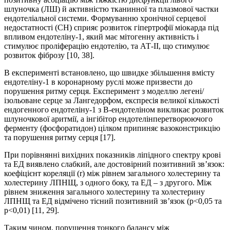
шлуночка (ЛШ) й активністю тканинної та плазмової частки
ендотеліальної системи. Формуванню хронічної серцевої
недостатності (СН) сприяє розвиток гіпертрофії міокарда під
впливом ендотеліну-1, який має мітогенну активність і
стимулює проліферацію ендотелію, та АТ-ІІ, що стимулює
розвиток фіброзу [10, 38].
В експерименті встановлено, що швидке збільшення вмісту
ендотеліну-1 в коронарному руслі може призвести до
порушення ритму серця. Експеримент з моделлю легені/
ізольоване серце за Лангедорфом, експресія великої кількості
ендогенного ендотеліну-1 з В-ендотеліном викликає розвиток
шлуночкової аритмії, а інгібітор ендотелінперетворюючого
ферменту (фосфоратидон) цілком припиняє вазоконстрикцію
та порушення ритму серця [17].
При порівнянні вихідних показників ліпідного спектру крові
та ЕД виявлено слабкий, але достовірний позитивний зв’язок:
коефіцієнт кореляції (r) між рівнем загального холестерину та
холестерину ЛПНЩ, з одного боку, та ЕД – з другого. Між
рівнем зниження загального холестерину та холестерину
ЛПНЩ та ЕД відмічено тісний позитивний зв’язок (р<0,05 та
р<0,01) [11, 29].
Таким чином, порушення тонкого балансу між