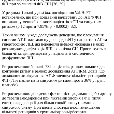
ФП при збільшенні ФВ ЛШ [26, 39].
У результаті аналізу
рost hoc
дослідження Val-HeFT
встановлено, що при додаванні валсартану до іАПФ ФП
виникала у меншої кількості пацієнтів з СН та синусним
ритмом (5,12 проти 7,95%; р > 0,0002) [32].
Таким чином, у ході досліджень доведено, що блокування
системи АТ-ІІ має захисну дію щодо ФП у пацієнтів з АГ та
гіпертрофією ЛШ, які перенесли інфаркт міокарда і в яких
розвинулась дисфункція ЛШ і хронічна СН. Простежується
більш чітка дія препаратів у пацієнтів із систолічною
дисфункцією ЛШ.
Ретроспективний аналіз 732 пацієнтів, рандомізованих для
контролю ритму в рамках дослідження AFFIRM, довів, що
додавання до лікування іАПФ зменшує кількість рецидивів
ФП (71% пацієнтів із синусним ритмом проти 36% у групі
плацебо).
Ретроспективно доведено ефективність додавання ірбесартану
до терапії аміодароном при лікуванні хворих з ФП після
електрокардіоверсії для більш спокійного утримання
синусного ритму. При цьому спостерігалося зменшення
кількості рецидивів у групі аміодарон-ірбесартан.