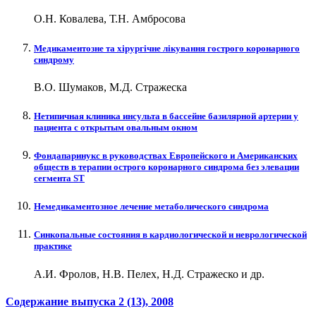
О.Н. Ковалева, Т.Н. Амбросова
Медикаментозне та хірургічне лікування гострого коронарного
синдрому
В.О. Шумаков, М.Д. Стражеска
Нетипичная клиника инсульта в бассейне базилярной артерии у
пациента с открытым овальным окном
Фондапаринукс в руководствах Европейского и Американских
обществ в терапии острого коронарного синдрома без элевации
сегмента ST
Немедикаментозное лечение метаболического синдрома
Синкопальные состояния в кардиологической и неврологической
практике
А.И. Фролов, Н.В. Пелех, Н.Д. Стражеско и др.
Содержание выпуска
2 (13)
, 2008