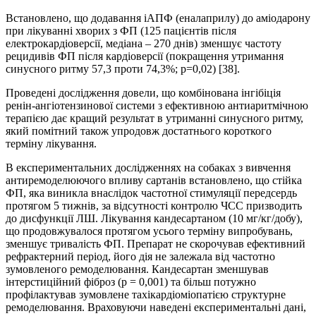
Встановлено, що додавання іАПФ (еналаприлу) до аміодарону
при лікуванні хворих з ФП (125 пацієнтів після
електрокардіоверсії, медіана – 270 днів) зменшує частоту
рецидивів ФП після кардіоверсії (покращення утримання
синусного ритму 57,3 проти 74,3%; р=0,02) [38].
Проведені дослідження довели, що комбінована інгібіція
ренін-ангіотензинової системи з ефективною антиаритмічною
терапією дає кращий результат в утриманні синусного ритму,
який помітний також упродовж достатнього короткого
терміну лікування.
В експериментальних дослідженнях на собаках з вивчення
антиремоделюючого впливу сартанів встановлено, що стійка
ФП, яка виникла внаслідок частотної стимуляції передсердь
протягом 5 тижнів, за відсутності контролю ЧСС призводить
до дисфункції ЛШ. Лікування кандесартаном (10 мг/кг/добу),
що продовжувалося протягом усього терміну випробувань,
зменшує тривалість ФП. Препарат не скорочував ефективний
рефрактерний період, його дія не залежала від частотно
зумовленого ремоделювання. Кандесартан зменшував
інтерстиційний фіброз (р = 0,001) та більш потужно
профілактував зумовлене тахікардіоміопатією структурне
ремоделювання. Враховуючи наведені експериментальні дані,