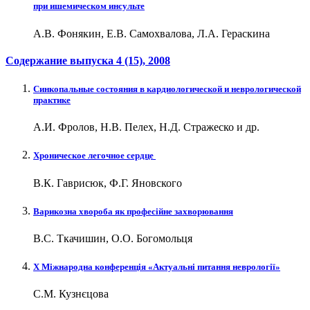
при ишемическом инсульте
А.В. Фонякин, Е.В. Самохвалова, Л.А. Гераскина
Содержание выпуска
4 (15)
, 2008
Синкопальные состояния в кардиологической и неврологической
практике
А.И. Фролов, Н.В. Пелех, Н.Д. Стражеско и др.
Хроническое легочное сердце
В.К. Гаврисюк, Ф.Г. Яновского
Варикозна хвороба як професійне захворювання
В.С. Ткачишин, О.О. Богомольця
Х Міжнародна конференція «Актуальні питання неврології»
С.М. Кузнєцова