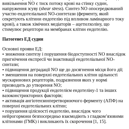
вивільнення NO є тиск потоку крові на стінку судин,
напруження зсуву (
shear stress
). Синтез NO опосередкований
участю ендотеліальної NO-синтетази (ферменту, який
секретують клітини ендотелію під впливом ламінарного току
крові), а також хімічних медіаторів – ацетилхоліну, що
стимулює рецептори на мембранах клітин ендотелію.
Патогенез ЕД судин
Основні прояви ЕД:
• зниження синтезу і порушення біодоступності NO внаслідок
пригнічення експресії чи інактивації ендотеліальної NO-
синтази;
• підвищення деградації NO ще до досягнення місця його дії;
• зменшення на поверхні ендотеліальних клітин щільності
мускаринових рецепторів, подразнення яких у нормі
призводить до утворення NO;
• підвищення продукції ендотелієм ендотеліну-1 та інших
вазоконстрикторних факторів;
• активація ангіотензинперетворюючого ферменту (АПФ) на
поверхні ендотеліальних клітин;
• порушення цілісності ендотелію, внаслідок чого
нейрогормони безпосередньо взаємодіють з гладком’язовими
клітинами (ГМК) і викликають їх скорочення [1, 15].