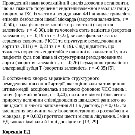
Проведений нами кореляційний аналіз дозволив встановити,
що на тяжкість порушення ендотелійзалежної вазодилатації у
хворих на ІХС із частими рецидивами ФП впливає тривалість
епізодів безболісної ішемії міокарда (зворотня залежність, r =
-0,50), градація шлуночкової екстрасистолії (зворотня
залежність, r = -0,30), вік та чоловіча стать пацієнтів (зворотня
залежність, r = -0,19 та r = -0,22), висока фонова частота
серцевих скорочень (ЧСС) та структурне ремоделювання
аорти та ЛШ (r = -0,23 та r = -0,19). Слід відмітити, що
тяжкість порушень ендотелійнезалежної вазодилатації у цих
пацієнтів була пов’язана зі структурним ремоделюванням
аорти (зворотня залежність, r = -0,26) і сумарною тривалістю
альтернації зубця Т (зворотня залежність, r = -0,35) [5].
В обстежених хворих виразність структурного
ремоделювання сонної артерії, яке оцінювали за товщиною
інтими-медії, асоціювалась з високою фоновою ЧСС вдень і
вночі (прямий зв’язок, r = 0,40), похилим віком (збільшення
приросту величини співвідношення швидкості раннього до
швидкості пізнього наповнення ЛШ в діастолу, р = 0,032, та
зменшення величини часу ізоволюметричного розслаблення
міокарда, р = 0,032) протягом шести місяців лікування. Зміни
ЕД також відмічали й інші дослідники [13, 29].
Корекція ЕД