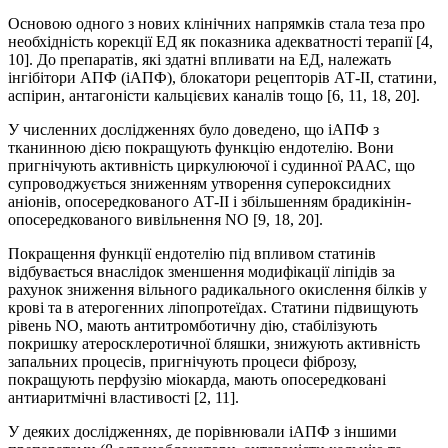
Основою одного з нових клінічних напрямків стала теза про
необхідність корекції ЕД як показника адекватності терапії [4,
10]. До препаратів, які здатні впливати на ЕД, належать
інгібітори АПФ (іАПФ), блокатори рецепторів АТ-ІІ, статини,
аспірин, антагоністи кальцієвих каналів тощо [6, 11, 18, 20].
У численних дослідженнях було доведено, що іАПФ з
тканинною дією покращують функцію ендотелію. Вони
пригнічують активність циркулюючої і судинної РААС, що
супроводжується зниженням утворення супероксидних
аніонів, опосередкованого АТ-ІІ і збільшенням брадикінін-
опосередкованого вивільнення NO [9, 18, 20].
Покращення функції ендотелію під впливом статинів
відбувається внаслідок зменшення модифікації ліпідів за
рахунок зниження вільного радикального окислення білків у
крові та в атерогенних ліпопротеїдах. Статини підвищують
рівень NО, мають антитромботичну дію, стабілізують
покришку атеросклеротичної бляшки, знижують активність
запальних процесів, пригнічують процеси фіброзу,
покращують перфузію міокарда, мають опосередковані
антиаритмічні властивості [2, 11].
У деяких дослідженнях, де порівнювали іАПФ з іншими