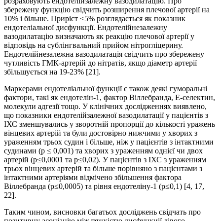
розраховують ендотелійзалежну вазодилатацію. Про
збережену функцію свідчить розширення плечової артерії на
10% і більше. Приріст <5% розглядається як показник
ендотеліальної дисфункції. Ендотелійнезалежну
вазодилатацію визначають як реакцію плечової артерії у
відповідь на сублінгвальний прийом нітрогліцерину.
Ендотелійнезалежна вазодилатація свідчить про збережену
чутливість ГМК-артерій до нітратів, якщо діаметр артерії
збільшується на 19-23% [21].
Маркерами ендотеліальної функції є також деякі гуморальні
фактори, такі як ендотелін-1, фактор Віллебранда, Е-селектин,
молекули адгезії тощо. У клінічних дослідженнях виявлено,
що показники ендотелійзалежної вазодилатації у пацієнтів з
ІХС зменшувались у зворотній пропорції до кількості уражень
вінцевих артерій та були достовірно нижчими у хворих з
ураженням трьох судин і більше, ніж у пацієнтів з інтактними
судинами (р ≤ 0,001) та хворих з ураженням однієї чи двох
артерій (р≤0,0001 та р≤0,02). У пацієнтів з ІХС з ураженням
трьох вінцевих артерій та більше порівняно з пацієнтами з
інтактними артеріями відмічено збільшення фактора
Віллебранда (р≤0,0005) та рівня ендотеліну-1 (р≤0,1) [4, 17,
22].
Таким чином, висновки багатьох досліджень свідчать про
позитивну асоціацію між тяжкістю дисфункції лівого