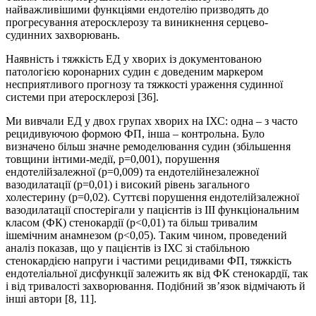
найважливішими функціями ендотелію призводять до
прогресування атеросклерозу та виникнення серцево-
судинних захворювань.
Наявність і тяжкість ЕД у хворих із документованою
патологією коронарних судин є доведеним маркером
несприятливого прогнозу та тяжкості ураження судинної
системи при атеросклерозі [36].
Ми вивчали ЕД у двох групах хворих на ІХС: одна – з часто
рецидивуючою формою ФП, інша – контрольна. Було
визначено більш значне ремоделювання судин (збільшення
товщини інтими-медії, р=0,001), порушення
ендотелійзалежної (р=0,009) та ендотелійнезалежної
вазодилатації (р=0,01) і високий рівень загального
холестерину (р=0,02). Суттєві порушення ендотелійзалежної
вазодилатації спостерігали у пацієнтів із ІІІ функціональним
класом (ФК) стенокардії (р<0,01) та більш тривалим
ішемічним анамнезом (р<0,05). Таким чином, проведений
аналіз показав, що у пацієнтів із ІХС зі стабільною
стенокардією напруги і частими рецидивами ФП, тяжкість
ендотеліальної дисфункції залежить як від ФК стенокардії, так
і від тривалості захворювання. Подібний зв’язок відмічають й
інші автори [8, 11].