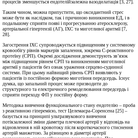
процесів зменшується ендотелійзалежна вазодилатація [3, 27].
Таким чином, можна припустити, що оксидантний стрес
може бути як наслідком, так і причиною виникнення ЕД, і в
подальшому сприяти появі і прогресуванню атеросклерозу,
артеріальної гіпертензії (АГ), ІХС та миготливої аритмії [7,
28].
Загострення ІХС супроводжується підвищенням у системному
кровообігу рівнів маркерів запалення, зокрема С-реактивного
протеїну (СРП). Окремі дослідження демонструють зв’язок
між підвищеним рівнем СРП та виникненням миготливої
аритмії у пацієнтів без ознак ураження серцево-судинної
системи. При цьому найвищий рівень СРП виявляють у
пацієнтів із постійною формою миготіння передсердь. Існує
думка, що запальний процес може призводити до
структурного та електричного ремоделювання передсердь і
сприяти переходу ФП у постійну форму.
Методика вивчення функціонального стану ендотелію – проба
з реактивною гіперемією, тест Целемаєра-Соренсена [25] –
базується на принципі ультразвукового вивчення
потікзалежної зміни діаметра плечової артерії у відповідь на
відновлення в ній кровотоку після короткочасного стиснення
артерій манжетою. За різницею в діаметрі артерії