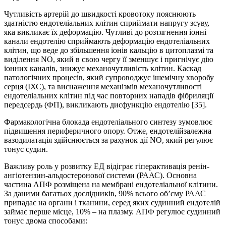
Чутливість артерій до швидкості кровотоку пояснюють
здатністю ендотеліальних клітин сприймати напругу зсуву,
яка викликає їх деформацію. Чутливі до розтягнення іонні
канали ендотелію сприймають деформацію ендотеліальних
клітин, що веде до збільшення іонів кальцію в цитоплазмі та
виділення NO, який в свою чергу її зменшує і пригнічує дію
іонних каналів, знижує механочутливість клітин. Каскад
патологічних процесів, який супроводжує ішемічну хворобу
серця (ІХС), та виснаження механізмів механочутливості
ендотеліальних клітин під час повторних нападів фібриляції
передсердь (ФП), викликають дисфункцію ендотелію [35].
Фармакологічна блокада ендотеліального синтезу зумовлює
підвищення периферичного опору. Отже, ендотелійзалежна
вазодилатація здійснюється за рахунок дії NO, який регулює
тонус судин.
Важливу роль у розвитку ЕД відіграє гіперактивація ренін-
ангіотензин-альдостеронової системи (РААС). Основна
частина АПФ розміщена на мембрані ендотеліальної клітини.
За даними багатьох дослідників, 90% всього об’єму РААС
припадає на органи і тканини, серед яких судинний ендотелій
займає перше місце, 10% – на плазму. АПФ регулює судинний
тонус двома способами: