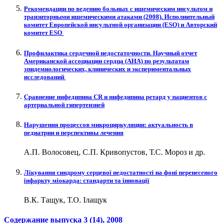
Рекомендации по ведению больных с ишемическим инсультом и
транзиторными ишемическими атаками (2008). Исполнительный
комитет Европейской инсультной организации (ESO) и Авторский
комитет ESO
Профилактика сердечной недостаточности. Научный отчет
Американской ассоциации сердца (АНА) по результатам
эпидемиологических, клинических и экспериментальных
исследований
Сравнение нифедипина CR и нифедипина ретард у пациентов с
артериальной гипертензией
Нарушения процессов микроциркуляции: актуальность в
педиатрии и перспективы лечения
А.П. Волосовец, С.П. Кривопустов, Т.С. Мороз и др.
Лікування синдрому серцевої недостатності на фоні перенесеного
інфаркту міокарда: стандарти та інновації
В.К. Тащук, Т.О. Ілащук
Содержание выпуска
3 (14)
, 2008