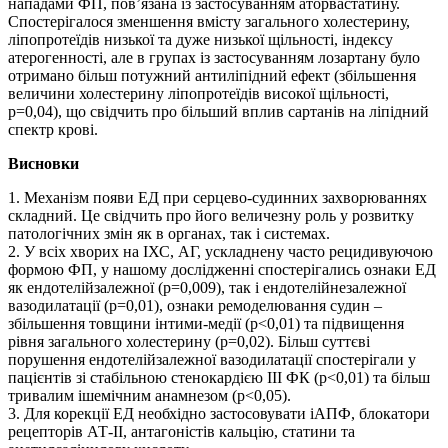
нападами ФП, пов’язана із застосуванням аторвастатину.
Спостерігалося зменшення вмісту загального холестерину,
ліпопротеїдів низької та дуже низької щільності, індексу
атерогенності, але в групах із застосуванням лозартану було
отримано більш потужний антиліпідний ефект (збільшення
величини холестерину ліпопротеїдів високої щільності,
р=0,04), що свідчить про більший вплив сартанів на ліпідний
спектр крові.
Висновки
1. Механізм появи ЕД при серцево-судинних захворюваннях
складний. Це свідчить про його величезну роль у розвитку
патологічних змін як в органах, так і системах.
2. У всіх хворих на ІХС, АГ, ускладнену часто рецидивуючою
формою ФП, у нашому дослідженні спостерігались ознаки ЕД
як ендотелійзалежної (р=0,009), так і ендотелійнезалежної
вазодилатації (р=0,01), ознаки ремоделювання судин –
збільшення товщини інтими-медії (р<0,01) та підвищення
рівня загального холестерину (р=0,02). Більш суттєві
порушення ендотелійзалежної вазодилатації спостерігали у
пацієнтів зі стабільною стенокардією ІІІ ФК (р<0,01) та більш
тривалим ішемічним анамнезом (р<0,05).
3. Для корекції ЕД необхідно застосовувати іАПФ, блокатори
рецепторів АТ-ІІ, антагоністів кальцію, статини та