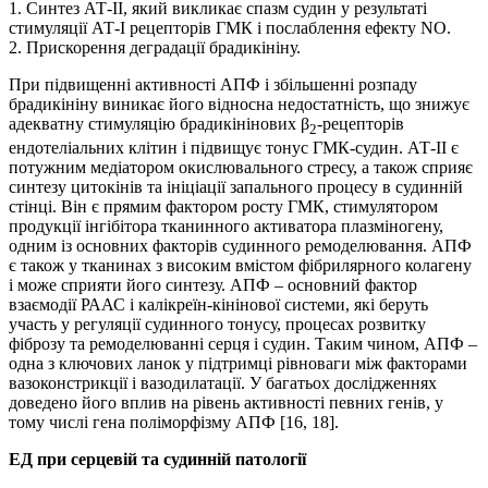
1. Синтез АТ-ІІ, який викликає спазм судин у результаті
стимуляції АТ-I рецепторів ГМК і послаблення ефекту NO.
2. Прискорення деградації брадикініну.
При підвищенні активності АПФ і збільшенні розпаду
брадикініну виникає його відносна недостатність, що знижує
адекватну стимуляцію брадикінінових β
-рецепторів
2
ендотеліальних клітин і підвищує тонус ГМК-судин. АТ-ІІ є
потужним медіатором окислювального стресу, а також сприяє
синтезу цитокінів та ініціації запального процесу в судинній
стінці. Він є прямим фактором росту ГМК, стимулятором
продукції інгібітора тканинного активатора плазміногену,
одним із основних факторів судинного ремоделювання. АПФ
є також у тканинах з високим вмістом фібрилярного колагену
і може сприяти його синтезу. АПФ – основний фактор
взаємодії РААС і калікреїн-кінінової системи, які беруть
участь у регуляції судинного тонусу, процесах розвитку
фіброзу та ремоделюванні серця і судин. Таким чином, АПФ –
одна з ключових ланок у підтримці рівноваги між факторами
вазоконстрикції і вазодилатації. У багатьох дослідженнях
доведено його вплив на рівень активності певних генів, у
тому числі гена поліморфізму АПФ [16, 18].
ЕД при серцевій та судинній патології