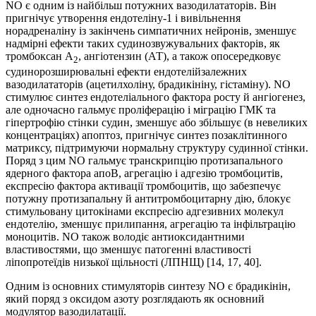
NO є одним із найбільш потужних вазодилататорів. Він
пригнічує утворення ендотеліну-1 і вивільнення
норадреналіну із закінчень симпатичних нейронів, зменшує
надмірні ефекти таких судинозвужувальних факторів, як
тромбоксан А
, ангіотензин (АТ), а також опосередковує
2
судинорозширювальні ефекти ендотелійзалежних
вазодилататорів (ацетилхоліну, брадикініну, гістаміну). NO
стимулює синтез ендотеліального фактора росту й ангіогенез,
але одночасно гальмує проліферацію і міграцію ГМК та
гіпертрофію стінки судин, зменшує або збільшує (в невеликих
концентраціях) апоптоз, пригнічує синтез позаклітинного
матриксу, підтримуючи нормальну структуру судинної стінки.
Поряд з цим NO гальмує транскрипцію протизапального
ядерного фактора апоВ, агрегацію і адгезію тромбоцитів,
експресію фактора активації тромбоцитів, що забезпечує
потужну протизапальну й антитромбоцитарну дію, блокує
стимульовану цитокінами експресію адгезивних молекул
ендотелію, зменшує прилипання, агрегацію та інфільтрацію
моноцитів. NO також володіє антиоксидантними
властивостями, що зменшує патогенні властивості
ліпопротеїдів низької щільності (ЛПНЩ) [14, 17, 40].
Одним із основних стимуляторів синтезу NO є брадикінін,
який поряд з оксидом азоту розглядають як основний
модулятор вазодилатації.