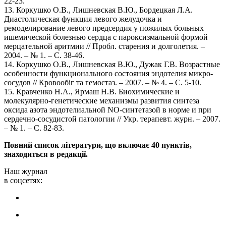
22-23.
13. Коркушко О.В., Лишневская В.Ю., Бордецкая Л.А.
Диастолическая функция левого желудочка и
ремоделирование левого предсердия у пожилых больных
ишемической болезнью сердца с пароксизмальной формой
мерцательной аритмии // Пробл. старения и долголетия. –
2004. – № 1. – С. 38-46.
14. Коркушко О.В., Лишневская В.Ю., Дужак Г.В. Возрастные
особенности функционального состояния эндотелия микро-
сосудов // Кровообіг та гемостаз. – 2007. – № 4. – С. 5-10.
15. Кравченко Н.А., Ярмаш Н.В. Биохимические и
молекулярно-генетические механизмы развития синтеза
оксида азота эндотелиальной NO-синтетазой в норме и при
сердечно-сосудистой патологии // Укр. терапевт. журн. – 2007.
– № 1. – С. 82-83.
Повний список літератури, що включає 40 пунктів,
знаходиться в редакції.
Наш журнал
в соцсетях: