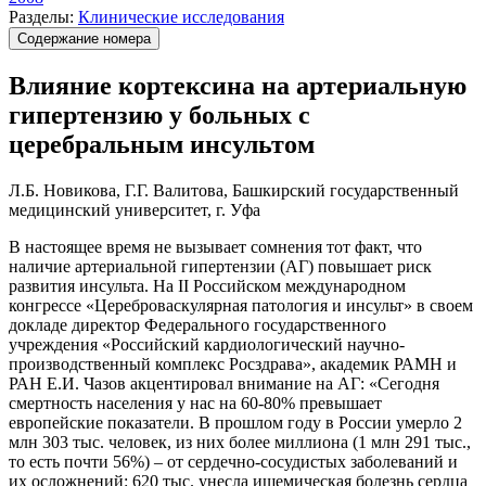
Разделы:
Клинические исследования
Содержание номера
Влияние кортексина на артериальную
гипертензию у больных с
церебральным инсультом
Л.Б. Новикова, Г.Г. Валитова, Башкирский государственный
медицинский университет, г. Уфа
В настоящее время не вызывает сомнения тот факт, что
наличие артериальной гипертензии (АГ) повышает риск
развития инсульта. На II Российском международном
конгрессе «Цереброваскулярная патология и инсульт» в своем
докладе директор Федерального государственного
учреждения «Российский кардиологический научно-
производственный комплекс Росздрава», академик РАМН и
РАН Е.И. Чазов акцентировал внимание на АГ: «Сегодня
смертность населения у нас на 60-80% превышает
европейские показатели. В прошлом году в России умерло 2
млн 303 тыс. человек, из них более миллиона (1 млн 291 тыс.,
то есть почти 56%) – от сердечно-сосудистых заболеваний и
их осложнений: 620 тыс. унесла ишемическая болезнь сердца