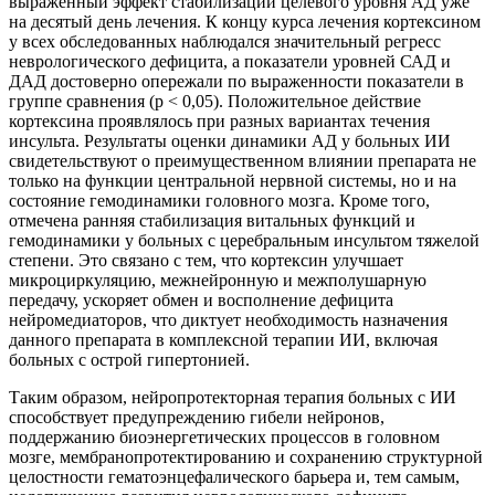
выраженный эффект стабилизации целевого уровня АД уже
на десятый день лечения. К концу курса лечения кортексином
у всех обследованных наблюдался значительный регресс
неврологического дефицита, а показатели уровней САД и
ДАД достоверно опережали по выраженности показатели в
группе сравнения (р < 0,05). Положительное действие
кортексина проявлялось при разных вариантах течения
инсульта. Результаты оценки динамики АД у больных ИИ
свидетельствуют о преимущественном влиянии препарата не
только на функции центральной нервной системы, но и на
состояние гемодинамики головного мозга. Кроме того,
отмечена ранняя стабилизация витальных функций и
гемодинамики у больных с церебральным инсультом тяжелой
степени. Это связано с тем, что кортексин улучшает
микроциркуляцию, межнейронную и межполушарную
передачу, ускоряет обмен и восполнение дефицита
нейромедиаторов, что диктует необходимость назначения
данного препарата в комплексной терапии ИИ, включая
больных с острой гипертонией.
Таким образом, нейропротекторная терапия больных с ИИ
способствует предупреждению гибели нейронов,
поддержанию биоэнергетических процессов в головном
мозге, мембранопротектированию и сохранению структурной
целостности гематоэнцефалического барьера и, тем самым,