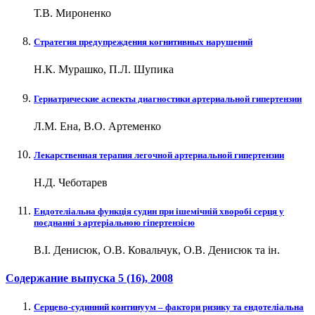
Т.В. Мироненко
Стратегия предупреждения когнитивных нарушений
Н.К. Мурашко, П.Л. Шупика
Гериатрические аспекты диагностики артериальной гипертензии
Л.М. Ена, В.О. Артеменко
Лекарственная терапия легочной артериальной гипертензии
Н.Д. Чеботарев
Ендотеліальна функція судин при ішемічній хворобі серця у
поєднанні з артеріальною гіпертензією
В.І. Денисюк, О.В. Ковальчук, О.В. Денисюк та ін.
Содержание выпуска
5 (16)
, 2008
Серцево-судинний континуум – фактори ризику та ендотеліальна