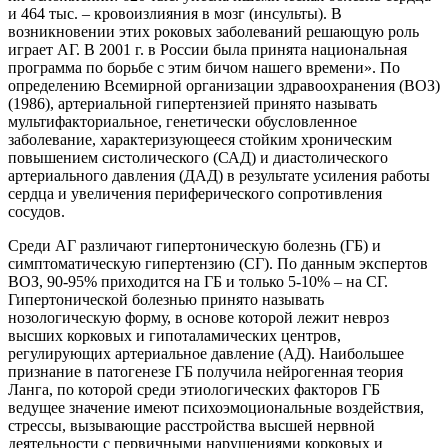
и 464 тыс. – кровоизлияния в мозг (инсульты). В
возникновении этих роковых заболеваний решающую роль
играет АГ. В 2001 г. в России была принята национальная
программа по борьбе с этим бичом нашего времени». По
определению Всемирной организации здравоохранения (ВОЗ)
(1986), артериальной гипертензией принято называть
мультифакториальное, генетически обусловленное
заболевание, характеризующееся стойким хроническим
повышением систолического (САД) и диастолического
артериального давления (ДАД) в результате усиления работы
сердца и увеличения периферического сопротивления
сосудов.
Среди АГ различают гипертоническую болезнь (ГБ) и
симптоматическую гипертензию (СГ). По данным экспертов
ВОЗ, 90-95% приходится на ГБ и только 5-10% – на СГ.
Гипертонической болезнью принято называть
нозологическую форму, в основе которой лежит невроз
высших корковых и гипоталамических центров,
регулирующих артериальное давление (АД). Наибольшее
признание в патогенезе ГБ получила нейрогенная теория
Ланга, по которой среди этиологических факторов ГБ
ведущее значение имеют психоэмоциональные воздействия,
стрессы, вызывающие расстройства высшей нервной
деятельности с первичными нарушениями корковых и