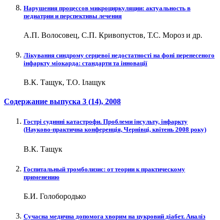
Нарушения процессов микроциркуляции: актуальность в
педиатрии и перспективы лечения
А.П. Волосовец, С.П. Кривопустов, Т.С. Мороз и др.
Лікування синдрому серцевої недостатності на фоні перенесеного
інфаркту міокарда: стандарти та інновації
В.К. Тащук, Т.О. Ілащук
Содержание выпуска
3 (14)
, 2008
Гострі судинні катастрофи. Проблеми інсульту, інфаркту
(Науково-практична конференція, Чернівці, квітень 2008 року)
В.К. Тащук
Госпитальный тромболизис: от теории к практическому
применению
Б.И. Голобородько
Сучасна медична допомога хворим на цукровий діабет. Аналіз