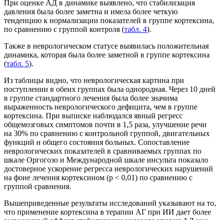
При оценке АД в динамике выявлено, что стабилизация
давления была более заметна и имела более четкую
тенденцию к нормализации показателей в группе кортексина,
по сравнению с группой контроля (
табл. 4
).
Также в неврологическом статусе выявилась положительная
динамика, которая была более заметной в группе кортексина
(
табл. 5
).
Из таблицы видно, что неврологическая картина при
поступлении в обеих группах была однородная. Через 10 дней
в группе стандартного лечения была более значима
выраженность неврологического дефицита, чем в группе
кортексина. При выписке наблюдался явный регресс
общемозговых симптомов почти в 1,5 раза, улучшение речи
на 30% по сравнению с контрольной группой, двигательных
функций и общего состояния больных. Сопоставление
неврологических показателей в сравниваемых группах по
шкале Оргогозо и Международной шкале инсульта показало
достоверное ускорение регресса неврологических нарушений
на фоне лечения кортексином (р < 0,01) по сравнению с
группой сравнения.
Вышеприведенные результаты исследований указывают на то,
что применение кортексина в терапии АГ при ИИ дает более