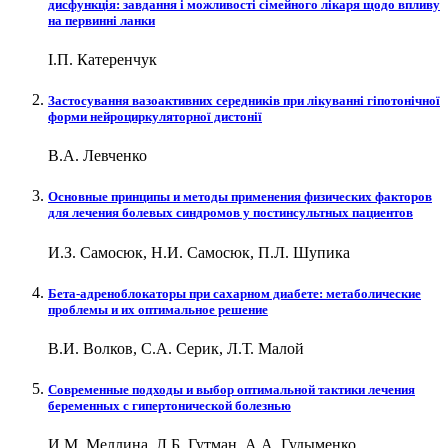
дисфункція: завдання і можливості сімейного лікаря щодо впливу
на первинні ланки
І.П. Катеренчук
Застосування вазоактивних середників при лікуванні гіпотонічної
форми нейроциркуляторної дистонії
В.А. Левченко
Основные принципы и методы применения физических факторов
для лечения болевых синдромов у постинсультных пациентов
И.З. Самосюк, Н.И. Самосюк, П.Л. Шупика
Бета-адреноблокаторы при сахарном диабете: метаболические
проблемы и их оптимальное решение
В.И. Волков, С.А. Серик, Л.Т. Малой
Современные подходы и выбор оптимальной тактики лечения
беременных с гипертонической болезнью
И.М. Меллина, Л.Б. Гутман, А.А. Гудыменко