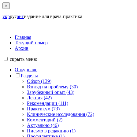
×
укр
рус
анг
издание для врача-практика
Главная
Текущий номер
Архив
скрыть
меню
О журнале
Разделы
Обзор (139)
Взгляд на проблему (30)
Зарубежный опыт (43)
Лекция (42)
Рекомендации (111)
Практикум (73)
Клинические исследования (72)
Комментарий (2)
Актуально (46)
Письмо в редакцию (1)
Профилактика (1)