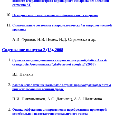
обществ в терапии острого коронарного синдрома без элевации
сегмента ST
Немедикаментозное лечение метаболического синдрома
Синкопальные состояния в кардиологической и неврологической
практике
А.И. Фролов, Н.В. Пелех, Н.Д. Стражеско и др.
Содержание выпуска
2 (13)
, 2008
Сучасна медична допомога хворим на цукровий діабет. Аналіз
cтандартів Американської діабетичної асоціації (2008)
В.І. Паньків
Комплексное лечение больных с острым варикотромбофлебитом
при использовании венитан форте
П.И. Никульников, А.О. Данилец, А.А. Шалимова
Оценка эффективности применения церебролизина при острой
церебральной недостаточности различного генеза