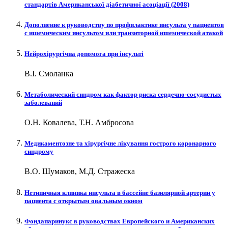
cтандартів Американської діабетичної асоціації (2008)
Дополнение к руководству по профилактике инсульта у пациентов
с ишемическим инсультом или транзиторной ишемической атакой
Нейрохірургічна допомога при інсульті
В.І. Смоланка
Метаболический синдром как фактор риска сердечно-сосудистых
заболеваний
О.Н. Ковалева, Т.Н. Амбросова
Медикаментозне та хірургічне лікування гострого коронарного
синдрому
В.О. Шумаков, М.Д. Стражеска
Нетипичная клиника инсульта в бассейне базилярной артерии у
пациента с открытым овальным окном
Фондапаринукс в руководствах Европейского и Американских