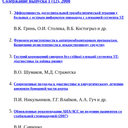
Содержание выпуска
1 (12)
, 2008
Эффективность догоспитальной тромболитической терапии у
больных с острым инфарктом миокарда с элевацией сегмента ST
В.К. Гринь, О.И. Столика, В.Б. Костогрыз и др.
Феномен резистентности к антитромбоцитарным препаратам.
Концепция резистентности к лекарственному средству
Гострий коронарний синдром без стійкої елевації сегмента ST:
діагностика та оцінка ризику
В.О. Шумаков, М.Д. Стражеска
Современные подходы к диагностике и хирургическому лечению
аневризм брюшной части аорты
П.И. Никульников, Г.Г. Влайков, А.А. Гуч и др.
Обновленные рекомендации АНА/АСС по ведению пациентов со
стабильной стенокардией (2007)
В.И. Савченко