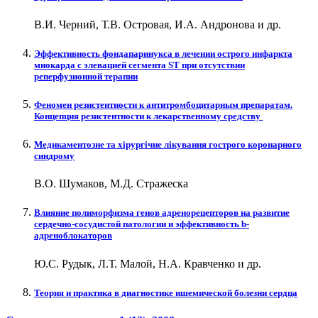
В.И. Черний, Т.В. Островая, И.А. Андронова и др.
Эффективность фондапаринукса в лечении острого инфаркта
миокарда с элевацией сегмента ST при отсутствии
реперфузионной терапии
Феномен резистентности к антитромбоцитарным препаратам.
Концепция резистентности к лекарственному средству
Медикаментозне та хірургічне лікування гострого коронарного
синдрому
В.О. Шумаков, М.Д. Стражеска
Влияние полиморфизма генов адренорецепторов на развитие
сердечно-сосудистой патологии и эффективность b-
адреноблокаторов
Ю.С. Рудык, Л.Т. Малой, Н.А. Кравченко и др.
Теория и практика в диагностике ишемической болезни сердца