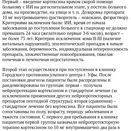
Первый – введение кортексина врачом скорой помощи
больному с ИИ на догоспитальном этапе, у постели больного
дома, на производстве, на улице и т. п. Дозировка препарата:
10 мг внутримышечно (растворитель – новокаин, физраствор).
Критериями включения были: ИИ, время от начала
заболевания до поступления больного в стационар не должно
превышать 24 часа (желательно первые 3-6 часов), возраст –
не более 75 лет. Критерии исключения: кома II-III (наличие
витальных нарушений), эпилептический припадок в начале
заболевания, беременность, индивидуальная непереносимость
препарата, злокачественные новообразования, тяжелая
почечная и печеночная недостаточность.
Второй этап осуществлялся при поступлении в клинику
Городского противоинсультного центра г. Уфы. После
постановки диагноза пациенты были распределены и
рандомизированы по группам: первая – получала
нейропротекцию кортексином и стандартное лечение (за
исключением применения других нейропротекторных
препаратов пептидной структуры); вторая (сравнения) –
стандартное лечение без кортексина. Все пациенты были
сопоставимы по полу, возрасту, периоду заболевания и
тяжести состояния. С первого дня пребывания в клинике
пациентам первой группы назначали нейропротекторную
терапию кортексином по 10 мг внутримышечно два раза в