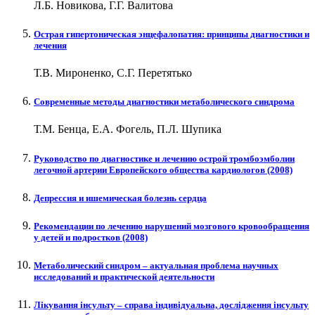
Л.Б. Новикова, Г.Г. Валитова
Острая гипертоническая энцефалопатия: принципы диагностики и
лечения
Т.В. Мироненко, С.Г. Перетятько
Современные методы диагностики метаболического синдрома
Т.М. Бенца, Е.А. Фогель, П.Л. Шупика
Руководство по диагностике и лечению острой тромбоэмболии
легочной артерии Европейского общества кардиологов (2008)
Депрессия и ишемическая болезнь сердца
Рекомендации по лечению нарушений мозгового кровообращения
у детей и подростков (2008)
Метаболический синдром – актуальная проблема научных
исследований и практической деятельности
Лікування інсульту – справа індивідуальна, дослідження інсульту