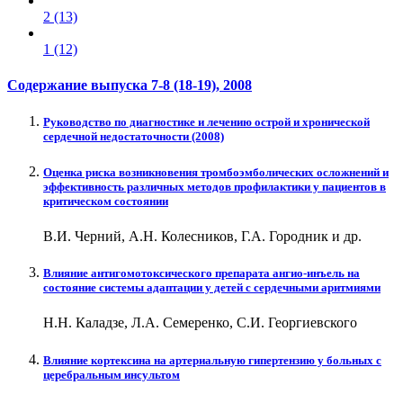
2 (13)
1 (12)
Содержание выпуска
7-8 (18-19)
, 2008
Руководство по диагностике и лечению острой и хронической
сердечной недостаточности (2008)
Оценка риска возникновения тромбоэмболических осложнений и
эффективность различных методов профилактики у пациентов в
критическом состоянии
В.И. Черний, А.Н. Колесников, Г.А. Городник и др.
Влияние антигомотоксического препарата ангио-инъель на
состояние системы адаптации у детей с сердечными аритмиями
Н.Н. Каладзе, Л.А. Семеренко, С.И. Георгиевского
Влияние кортексина на артериальную гипертензию у больных с
церебральным инсультом