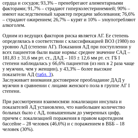
сердца и сосудов; 93,3% – пренебрегают алиментарными
факторами; 91,7% – страдают гиперхолестеринемией; 90% –
имеют наследственный характер передачи заболевания; 76,6%
– страдают ожирением; 26,7% – курят и 10% – злоупотребляют
алкоголем.
Одним из ведущих факторов риска является АГ. Ее степень
определялась в соответствии с классификацией ВОЗ (1980) по
уровню АД (степени АГ). Показания АД при поступлении у
всех пациентов были выше нормы: среднее значение САД –
181,83 ± 31,6 мм рт. ст., ДАД – 103 ± 12,6 мм рт. ст. ГБ I
степени наблюдалась у 66,6% пациентов (из них в 2 раза чаще
у мужчин, чем у женщин), у 43,3% – более высокие
показатели АД (
табл. 3
).
Заслуживает внимания достоверное преобладание ДАД у
мужчин в сравнении с лицами женского пола в группе АГ І
степени.
При рассмотрении взаимосвязи локализации инсульта и
показателей АД установлено, что наибольшее количество
больных было с АД, повышенным до умеренных цифр,
причем с локализацией поражения в правом каротидном
бассейне – 28 человек (46,6%) и с поражением в ВББ – 18
человек (30%).