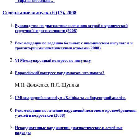
– справа глобальна…
Содержание выпуска
6 (17)
, 2008
Руководство по диагностике и лечению острой и хронической
сердечной недостаточности (2008)
Рекомендации по ведению больных с ишемическим инсультом и
транзиторными ишемическими атаками (2008)
VI Международный конгресс по инсульту
Европейский конгресс кардиологов: что нового?
М.Н. Долженко, П.Л. Шупика
І Міжнародний симпозіум «Клініка та лабораторний аналіз»
Рекомендации по лечению нарушений мозгового кровообращения
у детей и подростков (2008)
Некардиогенные кардиалгии: диагностические и лечебные
подходы