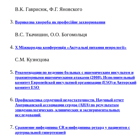
В.К. Гаврисюк, Ф.Г. Яновского
Варикозна хвороба як професійне захворювання
В.С. Ткачишин, О.О. Богомольця
Х Міжнародна конференція «Актуальні питання неврології»
С.М. Кузнєцова
Рекомендации по ведению больных с ишемическим инсультом и
транзиторными ишемическими атаками (2008). Исполнительный
комитет Европейской инсультной организации (ESO) и Авторский
комитет ESO
Профилактика сердечной недостаточности. Научный отчет
Американской ассоциации сердца (АНА) по результатам
эпидемиологических, клинических и экспериментальных
исследований
Сравнение нифедипина CR и нифедипина ретард у пациентов с
артериальной гипертензией