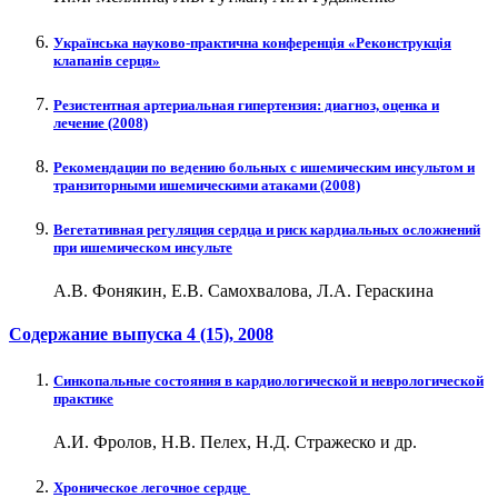
Українська науково-практична конференція «Реконструкція
клапанів серця»
Резистентная артериальная гипертензия: диагноз, оценка и
лечение (2008)
Рекомендации по ведению больных с ишемическим инсультом и
транзиторными ишемическими атаками (2008)
Вегетативная регуляция сердца и риск кардиальных осложнений
при ишемическом инсульте
А.В. Фонякин, Е.В. Самохвалова, Л.А. Гераскина
Содержание выпуска
4 (15)
, 2008
Синкопальные состояния в кардиологической и неврологической
практике
А.И. Фролов, Н.В. Пелех, Н.Д. Стражеско и др.
Хроническое легочное сердце