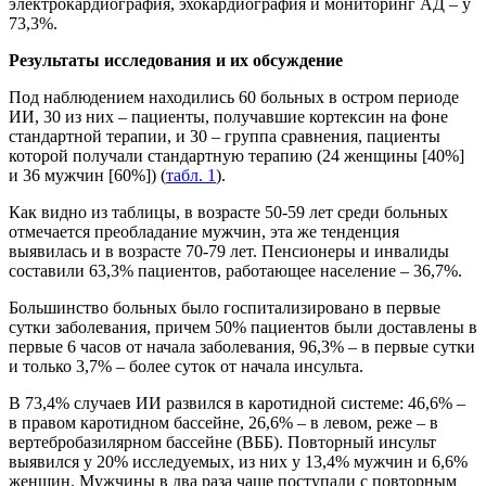
электрокардиография, эхокардиография и мониторинг АД – у
73,3%.
Результаты исследования и их обсуждение
Под наблюдением находились 60 больных в остром периоде
ИИ, 30 из них – пациенты, получавшие кортексин на фоне
стандартной терапии, и 30 – группа сравнения, пациенты
которой получали стандартную терапию (24 женщины [40%]
и 36 мужчин [60%]) (
табл. 1
).
Как видно из таблицы, в возрасте 50-59 лет среди больных
отмечается преобладание мужчин, эта же тенденция
выявилась и в возрасте 70-79 лет. Пенсионеры и инвалиды
составили 63,3% пациентов, работающее население – 36,7%.
Большинство больных было госпитализировано в первые
сутки заболевания, причем 50% пациентов были доставлены в
первые 6 часов от начала заболевания, 96,3% – в первые сутки
и только 3,7% – более суток от начала инсульта.
В 73,4% случаев ИИ развился в каротидной системе: 46,6% –
в правом каротидном бассейне, 26,6% – в левом, реже – в
вертебробазилярном бассейне (ВББ). Повторный инсульт
выявился у 20% исследуемых, из них у 13,4% мужчин и 6,6%
женщин. Мужчины в два раза чаще поступали с повторным