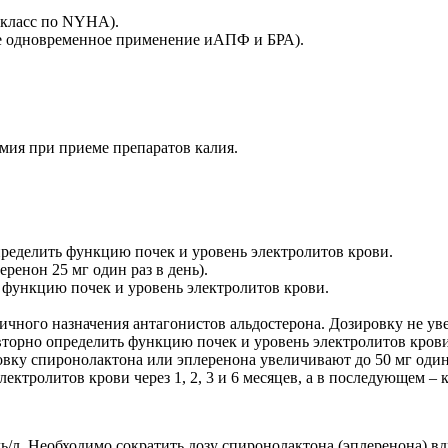
 класс по NYHA).
не одновременное применение иАПФ и БРА).
мия при приеме препаратов калия.
пределить функцию почек и уровень электролитов крови.
еренон 25 мг один раз в день).
ь функцию почек и уровень электролитов крови.
рвичного назначения антагонистов альдостерона. Дозировку не 
вторно определить функцию почек и уровень электролитов крови
вку спиронолактона или эплеренона увеличивают до 50 мг один
ктролитов крови через 1, 2, 3 и 6 месяцев, а в последующем – 
ь/л. Необходимо сократить дозу спиронолактона (эплеренона) вд