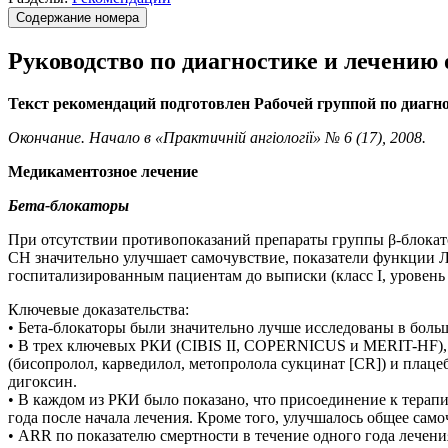
Содержание номера
Руководство по диагностике и лечению 
Текст рекомендаций подготовлен Рабочей группой по диагн
Окончание. Начало в «Практичній ангіології» № 6 (17), 2008.
Медикаментозное лечение
Бета-блокаторы
При отсутствии противопоказаний препараты группы β-блокат
СН значительно улучшает самочувствие, показатели функции 
госпитализированным пациентам до выписки (класс I, уровень 
Ключевые доказательства:
• Бета-блокаторы были значительно лучше исследованы в бол
• В трех ключевых РКИ (CIBIS II, COPERNICUS и MERIT-HF), 
(бисопролол, карведилол, метопролола сукцинат [CR]) и плац
дигоксин.
• В каждом из РКИ было показано, что присоединение к терап
года после начала лечения. Кроме того, улучшалось общее са
• ARR по показателю смертности в течение одного года лечени