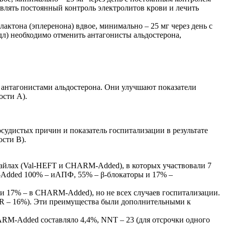
влять постоянный контроль электролитов крови и лечить
актона (эплеренона) вдвое, минимально – 25 мг через день с
л) необходимо отменить антагонисты альдостерона,
антагонистами альдостерона. Они улучшают показатели
ости А).
удистых причин и показатель госпитализации в результате
сти В).
райлах (Val-HEFT и CHARM-Added), в которых участвовали 7
-Added 100% – иАПФ, 55% – β-блокаторы и 17% –
и 17% – в CHARM-Added), но не всех случаев госпитализации.
RR – 16%). Эти преимущества были дополнительными к
RM-Added составляло 4,4%, NNT – 23 (для отсрочки одного