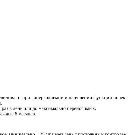
увеличивают при гиперкалиемии и нарушении функции почек.
.
 раз в день или до максимально переносимых.
каждые 6 месяцев.
вое, минимально – 25 мг через день с постоянным контролем