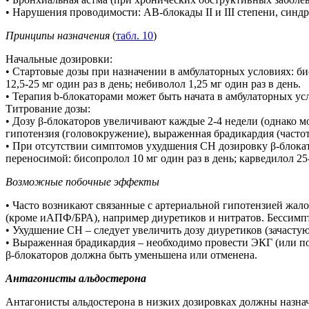
• Нарушения проводимости: АВ-блокады II и III степени, синдр
Принципы назначения
(
табл. 10
)
Начальные дозировки:
• Стартовые дозы при назначении в амбулаторных условиях: бис
12,5-25 мг один раз в день; небиволол 1,25 мг один раз в день.
• Терапия b-блокаторами может быть начата в амбулаторных ус
Титрование дозы:
• Дозу β-блокаторов увеличивают каждые 2-4 недели (однако м
гипотензия (головокружение), выраженная брадикардия (частот
• При отсутствии симптомов ухудшения СН дозировку β-блокат
переносимой: бисопролол 10 мг один раз в день; карведилол 25-
Возможные побочные эффекты
• Часто возникают связанные с артериальной гипотензией жало
(кроме иАПФ/БРА), например диуретиков и нитратов. Бессимпт
• Ухудшение СН – следует увеличить дозу диуретиков (зачасту
• Выраженная брадикардия – необходимо провести ЭКГ (или по
β-блокаторов должна быть уменьшена или отменена.
Антагонисты альдостерона
Антагонисты альдостерона в низких дозировках должны назна