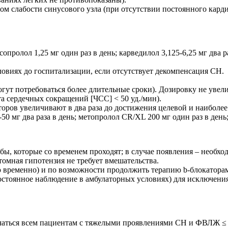
ом слабости синусового узла (при отсутствии постоянного карди
опролол 1,25 мг один раз в день; карведилол 3,125-6,25 мг два 
ловиях до госпитализации, если отсутствует декомпенсация СН.
огут потребоваться более длительные сроки). Дозировку не уве
а сердечных сокращений [ЧСС] < 50 уд./мин).
оров увеличивают в два раза до достижения целевой и наиболе
50 мг два раза в день; метопролол CR/XL 200 мг один раз в день;
бы, которые со временем проходят; в случае появления – необх
омная гипотензия не требует вмешательства.
ю временно) и по возможности продолжить терапию b-блокаторам
стоянное наблюдение в амбулаторных условиях) для исключения
чаться всем пациентам с тяжелыми проявлениями СН и ФВЛЖ ≤ 