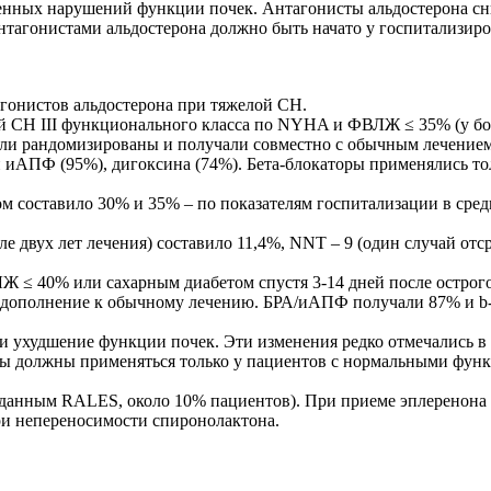
енных нарушений функции почек. Антагонисты альдостерона сн
тагонистами альдостерона должно быть начато у госпитализиров
гонистов альдостерона при тяжелой СН.
лой СН III функционального класса по NYHA и ФВЛЖ ≤ 35% (у 
 рандомизированы и получали совместно с обычным лечением сп
иАПФ (95%), дигоксина (74%). Бета-блокаторы применялись тол
 составило 30% и 35% – по показателям госпитализации в средн
 двух лет лечения) составило 11,4%, NNT – 9 (один случай отср
ЛЖ ≤ 40% или сахарным диабетом спустя 3-14 дней после остр
о в дополнение к обычному лечению. БРА/иАПФ получали 87% и b
 ухудшение функции почек. Эти изменения редко отмечались в 
ты должны применяться только у пациентов с нормальными функ
данным RALES, около 10% пациентов). При приеме эплеренона 
ри непереносимости спиронолактона.