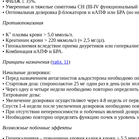
• ФВЛЖ ≤ 35%.
• Умеренные и тяжелые симптомы СН (III-IV функциональный
• Оптимальная дозировка β-блокаторов и иАПФ или БРА (но 
Противопоказания
+
• К
плазмы крови > 5,0 ммоль/л.
• Креатинин крови > 220 мкмоль/л (≈ 2,5 мг/дл).
• Гипокалиемия вследствие приема диуретиков или гиперкалие
• Комбинация иАПФ и БРА.
Принципы назначения
(
табл. 11
)
Начальные дозировки:
• Перед назначением антагонистов альдостерона необходимо о
• Стартовая доза: спиронолактон 25 мг один раз в день (или эпл
• Через одну и четыре недели необходимо повторно определит
Титрование дозы:
• Увеличение дозировки осуществляют через 4-8 недель от пе
Спустя 1-4 недели после увеличения дозировок необходимо по
• При отсутствии непереносимости и побочных явлений дозиро
• Необходимо повторно определять функцию почек и уровень эле
Возможные побочные эффекты
• Гиперкалиемия – повышение уровня калия в крови > 5,5 ммол