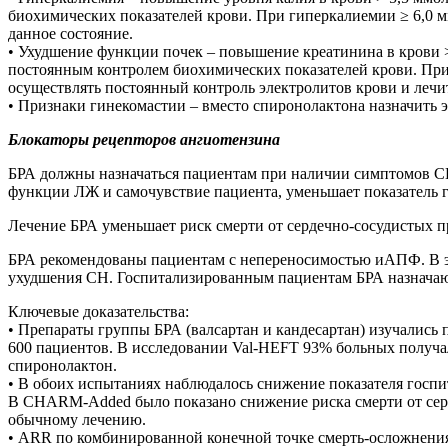
биохимических показателей крови. При гиперкалиемии ≥ 6,0 м
данное состояние.
• Ухудшение функции почек – повышение креатинина в крови > 2
постоянным контролем биохимических показателей крови. При 
осуществлять постоянный контроль электролитов крови и лечит
• Признаки гинекомастии – вместо спиронолактона назначить 
Блокаторы рецепторов ангиотензина
БРА должны назначаться пациентам при наличии симптомов С
функции ЛЖ и самочувствие пациента, уменьшает показатель г
Лечение БРА уменьшает риск смерти от сердечно-сосудистых при
БРА рекомендованы пациентам с непереносимостью иАПФ. В эт
ухудшения СН. Госпитализированным пациентам БРА назначаютс
Ключевые доказательства:
• Препараты группы БРА (валсартан и кандесартан) изучались
600 пациентов. В исследовании Val-HEFT 93% больных получ
спиронолактон.
• В обоих испытаниях наблюдалось снижение показателя госп
В CHARM-Added было показано снижение риска смерти от серд
обычному лечению.
• ARR по комбинированной конечной точке смерть-осложнения