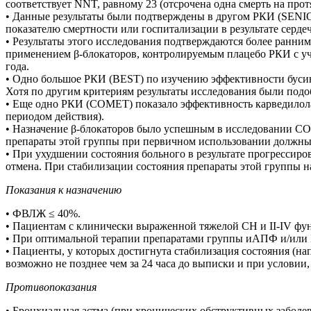
соответствует NNT, равному 23 (отсрочена одна смерть на прот
• Данные результаты были подтверждены в другом РКИ (SENIOR
показателю смертности или госпитализации в результате серд
• Результаты этого исследования подтверждаются более ранн
применением β-блокаторов, контролируемым плацебо РКИ с уча
года.
• Одно большое РКИ (BEST) по изучению эффективности бусинд
Хотя по другим критериям результаты исследования были по
• Еще одно РКИ (COMET) показало эффективность карведилола
периодом действия).
• Назначение β-блокаторов было успешным в исследовании CO
препараты этой группы при первичном использовании должны п
• При ухудшении состояния больного в результате прогрессир
отмена. При стабилизации состояния препараты этой группы н
Показания к назначению
• ФВЛЖ ≤ 40%.
• Пациентам с клинически выраженной тяжелой СН и II-IV 
• При оптимальной терапии препаратами группы иАПФ и/или Б
• Пациенты, у которых достигнута стабилизация состояния (на
возможно не позднее чем за 24 часа до выписки и при условии
Противопоказания
• Бронхиальная астма (при хронических обструктивных заболе