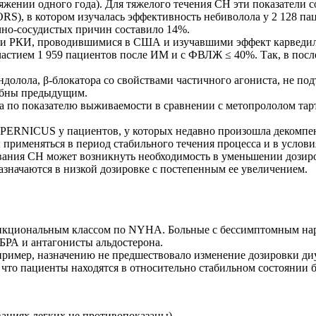
яжении одного года). Для тяжелого течения СН эти показатели с
S), в котором изучалась эффективность небиволола у 2 128 па
ечно-сосудистых причин составило 14%.
ими РКИ, проводившимися в США и изучавшими эффект карведил
стием 1 959 пациентов после ИМ и с ФВЛЖ ≤ 40%. Так, в после
олола, β-блокатора со свойствами частичного агониста, не под
добны предыдущим.
 по показателю выживаемости в сравнении с метопрололом тар
PERNICUS у пациентов, у которых недавно произошла декомпен
рименяться в период стабильного течения процесса и в услови
ования СН может возникнуть необходимость в уменьшении дозиро
азначаются в низкой дозировке с постепенным ее увеличением.
функциональным классом по NYHA. Больные с бессимптомным н
РА и антагонисты альдостерона.
пример, назначению не предшествовало изменение дозировки диу
, что пациенты находятся в относительно стабильном состоянии
ваниях легких не противопоказаны).