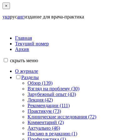
×
укр
рус
анг
издание для врача-практика
Главная
Текущий номер
Архив
скрыть
меню
О журнале
Разделы
Обзор (139)
Взгляд на проблему (30)
Зарубежный опыт (43)
Лекция (42)
Рекомендации (111)
Практикум (73)
Клинические исследования (72)
Комментарий (2)
Актуально (46)
Письмо в редакцию (1)
Профилактика (1)