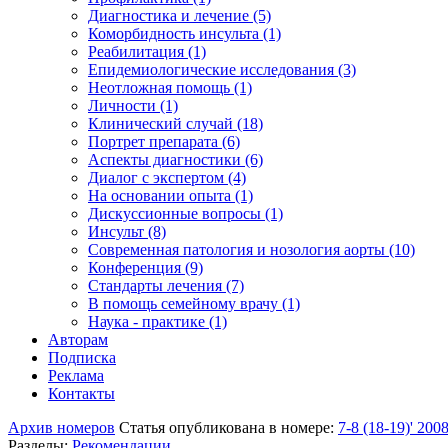
Диагностика и лечение (5)
Коморбидность инсульта (1)
Реабилитация (1)
Епидемиологические исследования (3)
Неотложная помощь (1)
Личности (1)
Клинический случай (18)
Портрет препарата (6)
Аспекты диагностики (6)
Диалог с экспертом (4)
На основании опыта (1)
Дискуссионные вопросы (1)
Инсульт (8)
Современная патология и нозология аорты (10)
Конференция (9)
Стандарты лечения (7)
В помощь семейному врачу (1)
Наука - практике (1)
Авторам
Подписка
Реклама
Контакты
Архив номеров
Статья опубликована в номере:
7-8 (18-19)' 200
Разделы:
Рекомендации