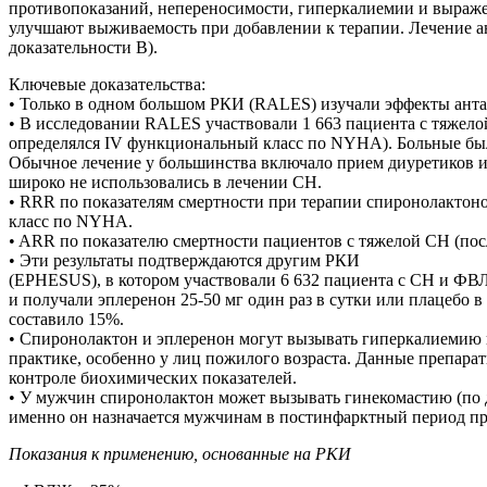
противопоказаний, непереносимости, гиперкалиемии и выраж
улучшают выживаемость при добавлении к терапии. Лечение ан
доказательности B).
Ключевые доказательства:
• Только в одном большом РКИ (RALES) изучали эффекты анта
• В исследовании RALES участвовали 1 663 пациента с тяже
определялся IV функциональный класс по NYHA). Больные были
Обычное лечение у большинства включало прием диуретиков и 
широко не использовались в лечении СН.
• RRR по показателям смертности при терапии спиронолактоном
класс по NYHA.
• ARR по показателю смертности пациентов с тяжелой СН (после
• Эти результаты подтверждаются другим РКИ
(EPHESUS), в котором участвовали 6 632 пациента с СН и ФВ
и получали эплеренон 25-50 мг один раз в сутки или плацеб
составило 15%.
• Спиронолактон и эплеренон могут вызывать гиперкалиемию и
практике, особенно у лиц пожилого возраста. Данные препара
контроле биохимических показателей.
• У мужчин спиронолактон может вызывать гинекомастию (по 
именно он назначается мужчинам в постинфарктный период п
Показания к применению, основанные на РКИ