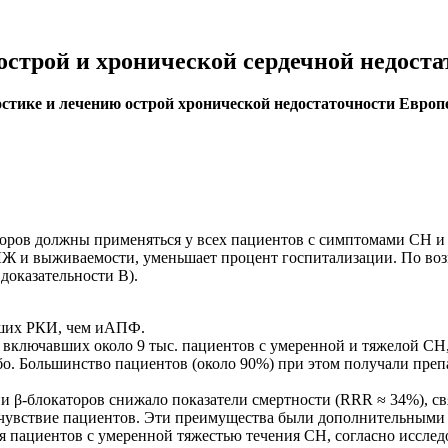
острой и хронической сердечной недоста
остике и лечению острой хронической недостаточности Европ
оров должны применяться у всех пациентов с симптомами СН и
ЛЖ и выживаемости, уменьшает процент госпитализации. По воз
доказательности В).
ьших РКИ, чем иАПФ.
включавших около 9 тыс. пациентов с умеренной и тяжелой СН,
ебо. Большинство пациентов (около 90%) при этом получали пр
ии β-блокаторов снижало показатели смертности (RRR ≈ 34%), с
мочувствие пациентов. Эти преимущества были дополнительными
я пациентов с умеренной тяжестью течения СН, согласно исслед