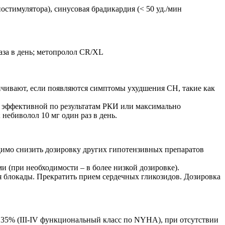
остимулятора), синусовая брадикардия (< 50 уд./мин
раза в день; метопролол CR/XL
личивают, если появляются симптомы ухудшения СН, такие как
е эффективной по результатам РКИ или максимально
 небиволол 10 мг один раз в день.
одимо снизить дозировку других гипотензивных препаратов
и (при необходимости – в более низкой дозировке).
 блокады. Прекратить прием сердечных гликозидов. Дозировка
35% (III-IV функциональный класс по NYHA), при отсутствии