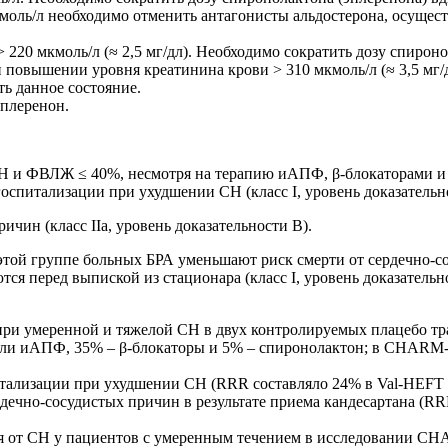
моль/л необходимо отменить антагонисты альдостерона, осущест
20 мкмоль/л (≈ 2,5 мг/дл). Необходимо сократить дозу спиронол
повышении уровня креатинина крови > 310 мкмоль/л (≈ 3,5 мг/д
ь данное состояние.
эплеренон.
Н и ФВЛЖ ≤ 40%, несмотря на терапию иАПФ, β-блокаторами и 
оспитализации при ухудшении СН (класс I, уровень доказательн
чин (класс IIa, уровень доказательности B).
ой группе больных БРА уменьшают риск смерти от сердечно-сос
я перед выпиской из стационара (класс I, уровень доказательно
 при умеренной и тяжелой СН в двух контролируемых плацебо т
али иАПФ, 35% – β-блокаторы и 5% – спиронолактон; в CHARM
итализации при ухудшении СН (RRR составляло 24% в Val-HEFT 
ечно-сосудистых причин в результате приема кандесартана (R
 от СН у пациентов с умеренным течением в исследовании CHA