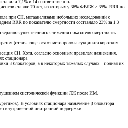
оставили 7,1% и 14 соответственно.
циентов старше 70 лет, из которых у 36% ФВЛЖ > 35%. RRR по
ола при СН, метаанализами небольших исследований с
днем RRR по показателю смертности составляло 23% за 1,3
твердило существенного снижения показателя смертности.
тратом (отличающегося от метопролола сукцината коротким
сация СН. Хотя, согласно основным правилам назначения,
ях стационара.
вки β-блокаторов, а в некоторых тяжелых случаях – полная их
арушением систолической функции ЛЖ после ИМ.
ретиков). В условиях стационара назначение β-блокатора
 без внутривенной инотропной поддержки.