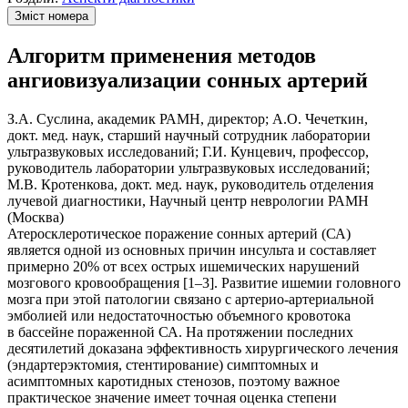
Зміст номера
Алгоритм применения методов
ангиовизуализации сонных артерий
З.А. Суслина, академик РАМН, директор; А.О. Чечеткин,
докт. мед. наук, старший научный сотрудник лаборатории
ультразвуковых исследований; Г.И. Кунцевич, профессор,
руководитель лаборатории ультразвуковых исследований;
М.В. Кротенкова, докт. мед. наук, руководитель отделения
лучевой диагностики, Научный центр неврологии РАМН
(Москва)
Атеросклеротическое поражение сонных артерий (СА)
является одной из основных причин инсульта и составляет
примерно 20% от всех острых ишемических нарушений
мозгового кровообращения [1–3]. Развитие ишемии головного
мозга при этой патологии связано с артерио-артериальной
эмболией или недостаточностью объемного кровотока
в бассейне пораженной СА. На протяжении последних
десятилетий доказана эффективность хирургического лечения
(эндартерэктомия, стентирование) симптомных и
асимптомных каротидных стенозов, поэтому важное
практическое значение имеет точная оценка степени