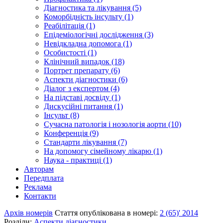
Діагностика та лікування (5)
Коморбідність інсульту (1)
Реабілітація (1)
Епідеміологічні дослідження (3)
Невідкладна допомога (1)
Особистості (1)
Клінічний випадок (18)
Портрет препарату (6)
Аспекти діагностики (6)
Діалог з експертом (4)
На підставі досвіду (1)
Дискусійні питання (1)
Інсульт (8)
Сучасна патологія і нозологія аорти (10)
Конференція (9)
Стандарти лікування (7)
На допомогу сімейному лікарю (1)
Наука - практиці (1)
Авторам
Передплата
Реклама
Контакти
Архів номерів
Стаття опублікована в номері:
2 (65)' 2014
Розділи:
Аспекти діагностики