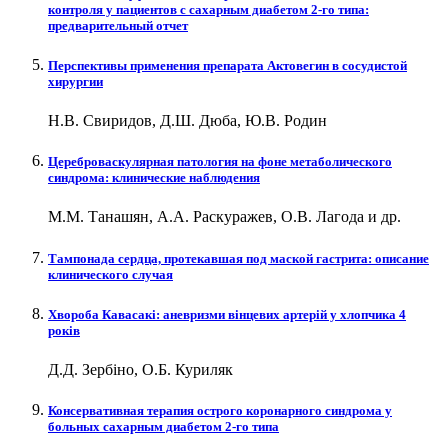
контроля у пациентов с сахарным диабетом 2-го типа:
предварительный отчет
Перспективы применения препарата Актовегин в сосудистой
хирургии
Н.В. Свиридов, Д.Ш. Дюба, Ю.В. Родин
Цереброваскулярная патология на фоне метаболического
синдрома: клинические наблюдения
М.М. Танашян, А.А. Раскуражев, О.В. Лагода и др.
Тампонада сердца, протекавшая под маской гастрита: описание
клинического случая
Хвороба Кавасакі: аневризми вінцевих артерій у хлопчика 4
років
Д.Д. Зербіно, О.Б. Куриляк
Консервативная терапия острого коронарного синдрома у
больных сахарным диабетом 2-го типа