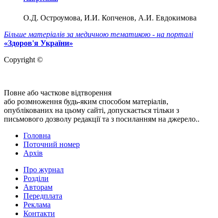
О.Д. Остроумова, И.И. Копченов, А.И. Евдокимова
Більше матеріалів за медичною тематикою - на порталі
«Здоров'я України»
Copyright ©
Повне або часткове відтворення
або розмноження будь-яким способом матеріалів,
опублікованих на цьому сайті, допускається тільки з
письмового дозволу редакції та з посиланням на джерело..
Головна
Поточний номер
Архів
Про журнал
Розділи
Авторам
Передплата
Реклама
Контакти