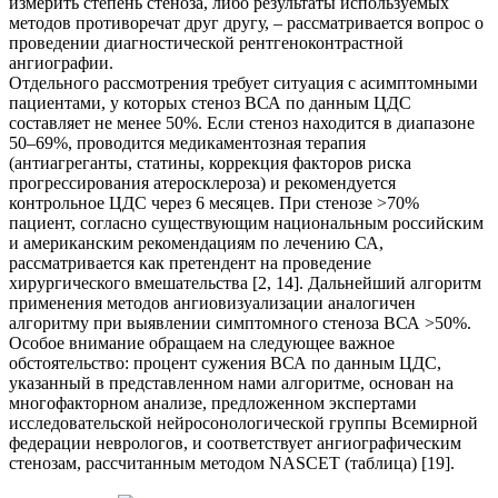
измерить степень стеноза, либо результаты используемых
методов противоречат друг другу, – рассматривается вопрос о
проведении диагностической рентгеноконтрастной
ангиографии.
Отдельного рассмотрения требует ситуация с асимптомными
пациентами, у которых стеноз ВСА по данным ЦДС
составляет не менее 50%. Если стеноз находится в диапазоне
50–69%, проводится медикаментозная терапия
(антиагреганты, статины, коррекция факторов риска
прогрессирования атеросклероза) и рекомендуется
контрольное ЦДС через 6 месяцев. При стенозе >70%
пациент, согласно существующим национальным российским
и американским рекомендациям по лечению СА,
рассматривается как претендент на проведение
хирургического вмешательства [2, 14]. Дальнейший алгоритм
применения методов ангиовизуализации аналогичен
алгоритму при выявлении симптомного стеноза ВСА >50%.
Особое внимание обращаем на следующее важное
обстоятельство: процент сужения ВСА по данным ЦДС,
указанный в представленном нами алгоритме, основан на
многофакторном анализе, предложенном экспертами
исследовательской нейросонологической группы Всемирной
федерации неврологов, и соответствует ангиографическим
стенозам, рассчитанным методом NASCET (таблица) [19].