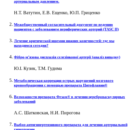
артериальным давлением.
Н.Т. Ватутин, Е.В. Ещенко, Ю.П. Гриценко
Межобщественный согласительный документ по ведению
пациентов с заболеванием периферических артерий (TASC II)
Лечение критической ишемии нижних конечностей: где мы
находимся сегодня?
Фібро-м’язова дисплазія селезінкової артерії (аналіз випадку)
Ю.І. Кузик, Т.М. Гудима
Метаболическая коррекция острых нарушений мозгового
кровообращения с помощью препарата Цитофлавин®
Возможности препарата Фезам® в лечении цереброваскулярных
заболеваний
А.С. Шатковская, Н.И. Пирогова
Выбор антигипертензивного препарата для лечения артериальной
гипертензии