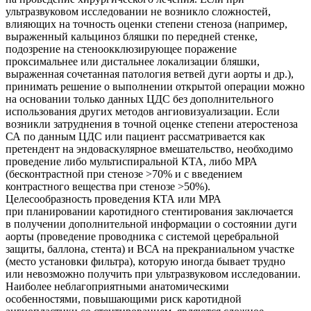
ультразвуковом исследовании не возникло сложностей,
влияющих на точность оценки степени стеноза (например,
выраженный кальциноз бляшки по передней стенке,
подозрение на стеноокклюзирующее поражение
проксимальнее или дистальнее локализации бляшки,
выраженная сочетанная патология ветвей дуги аорты и др.),
принимать решение о выполнении открытой операции можно
на основании только данных ЦДС без дополнительного
использования других методов ангиовизуализации. Если
возникли затруднения в точной оценке степени атеростеноза
СА по данным ЦДС или пациент рассматривается как
претендент на эндоваскулярное вмешательство, необходимо
проведение либо мультиспиральной КТА, либо МРА
(бесконтрастной при стенозе >70% и с введением
контрастного вещества при стенозе >50%).
Целесообразность проведения КТА или МРА
при планировании каротидного стентирования заключается
в получении дополнительной информации о состоянии дуги
аорты (проведение проводника с системой церебральной
защиты, баллона, стента) и ВСА на прекраниальном участке
(место установки фильтра), которую иногда бывает трудно
или невозможно получить при ультразвуковом исследовании.
Наиболее неблагоприятными анатомическими
особенностями, повышающими риск каротидной