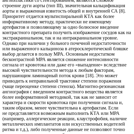
ангиопластики со стентированием, являются сложное
строение дуги аорты (тип III), значительная кальцификация
аорты и выраженная извитость общей и внутренней СА [8].
Приоритет отдается мультиспиральной КТА как более
информативному методу, практически не имеющему
артефактов и позволяющему за одно болюсное введение
контрастного препарата получить изображение сосудов как на
экстракраниальном, так и на интракраниальном уровне.
Однако при наличии у больного почечной недостаточности
или выраженного кальциноза в атеросклеротической бляшке
выбор делается в пользу МРА. Основным недостатком
бесконтрастной МРА является снижение интенсивности
сигнала от кровотока или даже его «выпадение» вследствие
высокой чувствительности метода к любым факторам,
нарушающим ламинарный поток крови [18]. Это может
приводить к неправильной трактовке степени поражения
(чаще переоценке степени стеноза). Магнитно-резонансная
ангиография с введением контрастного вещества является
более информативной методикой, так как не зависит от
характера и скорости кровотока при получении сигнала и,
таким образом, менее чувствительна к артефактам. Если
не представляется возможным выполнить КТА или МРА
(например, аллергические реакции, клаустрофобия, наличие
металлических имплантатов или искусственных водителей
ритма и т.д.), либо полученные данные не позволяют точно