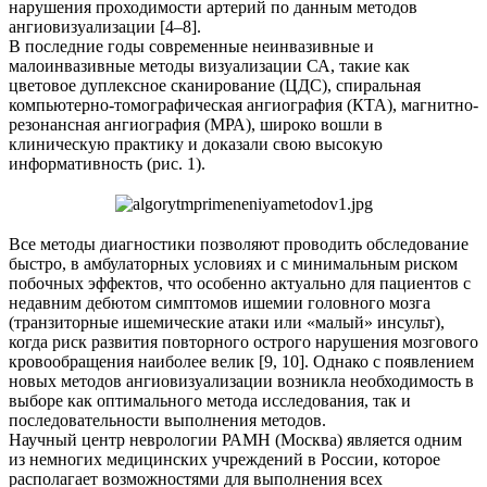
нарушения проходимости артерий по данным методов
ангиовизуализации [4–8].
В последние годы современные неинвазивные и
малоинвазивные методы визуализации СА, такие как
цветовое дуплексное сканирование (ЦДС), спиральная
компьютерно-томографическая ангиография (КТА), магнитно-
резонансная ангиография (МРА), широко вошли в
клиническую практику и доказали свою высокую
информативность (рис. 1).
Все методы диагностики позволяют проводить обследование
быстро, в амбулаторных условиях и с минимальным риском
побочных эффектов, что особенно актуально для пациентов с
недавним дебютом симптомов ишемии головного мозга
(транзиторные ишемические атаки или «малый» инсульт),
когда риск развития повторного острого нарушения мозгового
кровообращения наиболее велик [9, 10]. Однако с появлением
новых методов ангиовизуализации возникла необходимость в
выборе как оптимального метода исследования, так и
последовательности выполнения методов.
Научный центр неврологии РАМН (Москва) является одним
из немногих медицинских учреждений в России, которое
располагает возможностями для выполнения всех