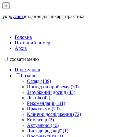
×
укр
рус
анг
видання для лікаря-практика
Головна
Поточний номер
Архів
сховати
меню
Про журнал
Розділи
Огляд (139)
Погляд на проблему (30)
Зарубіжний досвід (43)
Лекція (42)
Рекомендації (111)
Практикум (73)
Клінічні дослідження (72)
Коментар (2)
Актуально (46)
Лист до редакції (1)
Профілактика (1)