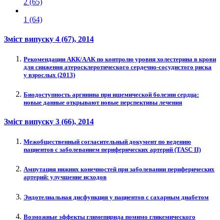
2 (65)
1 (64)
Зміст випуску
4 (67)
, 2014
Рекомендации AКК/AАК по контролю уровня холестерина в крови
для снижения атеросклеротического сердечно-сосудистого риска
у взрослых (2013)
Биодоступность аргинина при ишемической болезни сердца:
новые данные открывают новые перспективы лечения
Зміст випуску
3 (66)
, 2014
Межобщественный согласительный документ по ведению
пациентов с заболеванием периферических артерий (TASC II)
Ампутация нижних конечностей при заболевании периферических
артерий: улучшение исходов
Эндотелиальная дисфункция у пациентов с сахарным диабетом
Возможные эффекты глимепирида помимо гликемического