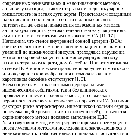
современных неинвазивных и малоинвазивных методов
ангиовизуализации, а также открытых и эндоваскулярных
вмешательств на ветвях дуги аорты. Представляем созданный
на основании собственного опыта и данных анализа
литературы алгоритм применения современных методов
ангиовизуализации с учетом степени стеноза у пациентов с
симптомным и асимптомным поражением СА [11–17].
Напомним, что стеноз внутренней сонной артерии (ВСА)
считается симптомным при наличии у пациента в анамнезе
указаний на ишемический инсульт, преходящее нарушение
мозгового кровообращения или монокулярную слепоту
в гомолатеральном каротидном бассейне. При асимптомном
стенозе ВСА клинические проявления нарушения мозгового
или окулярного кровообращения в гомолатеральном
каротидном бассейне отсутствуют [1, 3].
Всем пациентам – как с острыми церебральными
ишемическими событиями, так и без клинических
проявлений ишемии головного мозга, но с высокой
вероятностью атеросклеротического поражения СА (наличие
факторов риска атеросклероза, ишемической болезни сердца,
перемежающей хромоты нижних конечностей), – в качестве
скринингового метода показано выполнение ЦДС.
Ультразвуковой метод имеет ряд неоспоримых преимуществ
перед лучевыми методами исследования, заключающихся в
неинвазивности, информативности, широкой доступности и