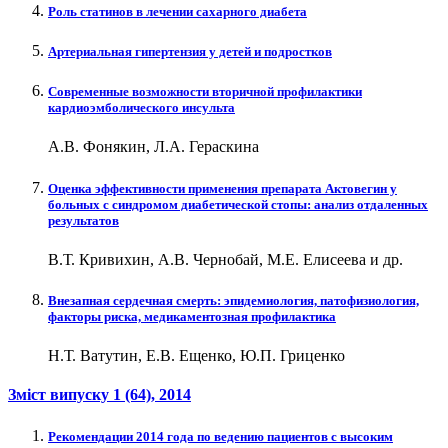
Роль статинов в лечении сахарного диабета
Артериальная гипертензия у детей и подростков
Современные возможности вторичной профилактики
кардиоэмболического инсульта
А.В. Фонякин, Л.А. Гераскина
Оценка эффективности применения препарата Актовегин у
больных с синдромом диабетической стопы: анализ отдаленных
результатов
В.Т. Кривихин, А.В. Чернобай, М.Е. Елисеева и др.
Внезапная сердечная смерть: эпидемиология, патофизиология,
факторы риска, медикаментозная профилактика
Н.Т. Ватутин, Е.В. Ещенко, Ю.П. Гриценко
Зміст випуску
1 (64)
, 2014
Рекомендации 2014 года по ведению пациентов с высоким