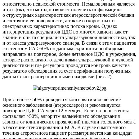
относительно невысокой стоимости. Немаловажным является
и тот факт, что метод позволяет получить информацию
о структурных характеристиках атеросклеротической бляшки
и состоянии ее поверхности, а также о скоростных и
спектральных характеристиках потока крови. Однако
интерпретация результатов ЦДС во многом зависит как от
знаний и опыта специалиста ультразвуковой диагностики, так
и от класса ультразвукового сканера. В связи с этим пациентов
со стенозом СА >50% по данным скрининга необходимо
направлять на повторное, более детальное ЦДС в учреждения,
которые располагают отделениями ультразвуковой и лучевой
диагностики и где регулярно проводится контроль качества
результатов обследования за счет верификации полученных
данных с интраоперационными находками (рис. 2).
При стенозе <50% проводится консервативное лечение
основного заболевания (атеросклероз) и рекомендуется
повторное ЦДС СА через 12 месяцев. Если степень стеноза
составляет >50%, алгоритм дальнейшего обследования
зависит от клинических проявлений ишемии головного мозга
в бассейне стенозированной ВСА. В случае симптомного
течения атеростеноза пациент рассматривается как кандидат
на проведение хирургического лечения. Если при