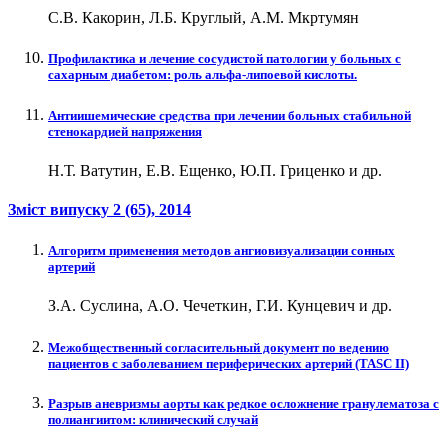
С.В. Какорин, Л.Б. Круглый, А.М. Мкртумян
Профилактика и лечение сосудистой патологии у больных с
сахарным диабетом: роль альфа-липоевой кислоты.
Антиишемические средства при лечении больных стабильной
стенокардией напряжения
Н.Т. Ватутин, Е.В. Ещенко, Ю.П. Гриценко и др.
Зміст випуску
2 (65)
, 2014
Алгоритм применения методов ангиовизуализации сонных
артерий
З.А. Суслина, А.О. Чечеткин, Г.И. Кунцевич и др.
Межобщественный согласительный документ по ведению
пациентов с заболеванием периферических артерий (TASC II)
Разрыв аневризмы аорты как редкое осложнение гранулематоза с
полиангиитом: клинический случай