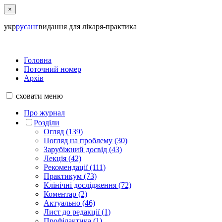
×
укр
рус
анг
видання для лікаря-практика
Головна
Поточний номер
Архів
сховати
меню
Про журнал
Розділи
Огляд (139)
Погляд на проблему (30)
Зарубіжний досвід (43)
Лекція (42)
Рекомендації (111)
Практикум (73)
Клінічні дослідження (72)
Коментар (2)
Актуально (46)
Лист до редакції (1)
Профілактика (1)