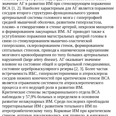
значение АГ в развитии ИМ при стенозирующем поражении
ВСА [1, 2]. Наиболее характерным для АГ является поражение
сосудов второго структурно-функционального уровня
артериальной системы головного мозга с гипертрофией
средней мышечной оболочки, развитием гиперэластоза,
плазмо- и геморрагиями в стенке артерий, некрозом миоцитов
и формированием лакунарных ИМ. АГ приводит также к
усугублению поражения магистральных артерий головы в
связи со стимулированием мышечно-эластической
гиперплазии, склерозированием стенок, формированием
септальных стенозов, приводя к ишемическим нарушениям
мозгового кровообращения по типу больших артериальных
нарушений (large artery disease). АГ оказывает значимое
влияние на состояние общей и церебральной гемодинамики,
состояние цереброваскулярного резерва [2, 3]. Более частая
встречаемость ИБС, гиперхолестеринемии и атеросклероза
сосудов нижних конечностей при критическом стенозе ВСА
является отражением системности атеросклеротического
процесса и его ведущей роли в развитии ИМ.
Критические стенозы экстракраниального отдела ВСА
наблюдали у 57,9% больных и определяли в основном
развитие нелакунарных ИМ. Среди последних преобладали
территориальные ИМ с развитием тотального ИМ по
атеротромботическому типу. Корковые ИМ при критическом
стенозе, которые локализовались, как правило, в наружных