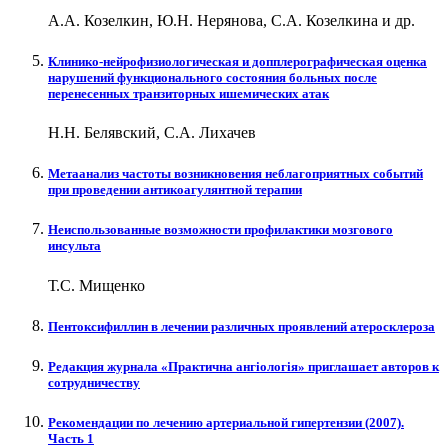
А.А. Козелкин, Ю.Н. Нерянова, С.А. Козелкина и др.
Клинико-нейрофизиологическая и допплерографическая оценка
нарушений функционального состояния больных после
перенесенных транзиторных ишемических атак
Н.Н. Белявский, С.А. Лихачев
Метаанализ частоты возникновения неблагоприятных событий
при проведении антикоагулянтной терапии
Неиспользованные возможности профилактики мозгового
инсульта
Т.С. Мищенко
Пентоксифиллин в лечении различных проявлений атеросклероза
Редакция журнала «Практична ангіологія» приглашает авторов к
сотрудничеству
Рекомендации по лечению артериальной гипертензии (2007).
Часть 1