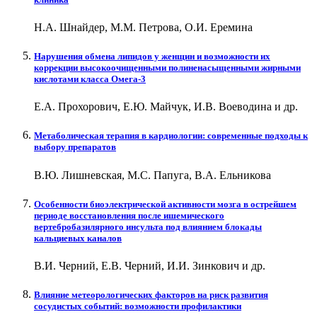
Н.А. Шнайдер, М.М. Петрова, О.И. Еремина
Нарушения обмена липидов у женщин и возможности их
коррекции высокоочищенными полиненасыщенными жирными
кислотами класса Омега-3
Е.А. Прохорович, Е.Ю. Майчук, И.В. Воеводина и др.
Метаболическая терапия в кардиологии: современные подходы к
выбору препаратов
В.Ю. Лишневская, М.С. Папуга, В.А. Ельникова
Особенности биоэлектрической активности мозга в острейшем
периоде восстановления после ишемического
вертебробазилярного инсульта под влиянием блокады
кальциевых каналов
В.И. Черний, Е.В. Черний, И.И. Зинкович и др.
Влияние метеорологических факторов на риск развития
сосудистых событий: возможности профилактики