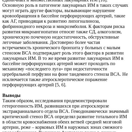
Основную роль в патогенезе лакунарных ИМ в таких случаях
могут играть другие факторы, вызывающие нарушение
кровообращения в бассейне перфорирующих артерий, такие
как АГ, приводящая к развитию липогиалиноза,
фибриноидного некроза и микроэмболия. К факторам риска
развития микроангиопатии относят также СД, алкоголизм,
хроническую почечную недостаточность, обструктивные
легочные заболевания. Достоверно более частая
встречаемость хронического бронхита у больных с малым
стенозом ВСА подтверждает роль этого фактора в развитии
лакунарных ИМ. В то же время развитие лакунарных ИМ в
бассейне перфорирующих артерий может проходить по
механизму «последнего луга» при недостаточности
церебральной перфузии на фоне тандемного стеноза ВСА. Не
исключается также атеросклеротическое поражение
перфорирующих артерий [5, 6].
Выводы
Таким образом, исследования продемонстрировали
гетерогенность ИМ, развившихся при атеросклерозе
экстракраниального отдела ВСА. Гемодинамически значимый
критический стеноз ВСА определял развитие тотального ИМ
в области кровоснабжения обеих ветвей средней мозговой
артерии, реже – корковых ИМ в наружных зонах смежного