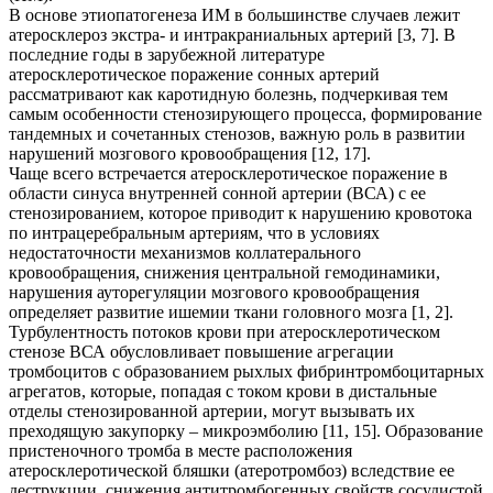
В основе этиопатогенеза ИМ в большинстве случаев лежит
атеросклероз экстра- и интракраниальных артерий [3, 7]. В
последние годы в зарубежной литературе
атеросклеротическое поражение сонных артерий
рассматривают как каротидную болезнь, подчеркивая тем
самым особенности стенозирующего процесса, формирование
тандемных и сочетанных стенозов, важную роль в развитии
нарушений мозгового кровообращения [12, 17].
Чаще всего встречается атеросклеротическое поражение в
области синуса внутренней сонной артерии (ВСА) с ее
стенозированием, которое приводит к нарушению кровотока
по интрацеребральным артериям, что в условиях
недостаточности механизмов коллатерального
кровообращения, снижения центральной гемодинамики,
нарушения ауторегуляции мозгового кровообращения
определяет развитие ишемии ткани головного мозга [1, 2].
Турбулентность потоков крови при атеросклеротическом
стенозе ВСА обусловливает повышение агрегации
тромбоцитов с образованием рыхлых фибринтромбоцитарных
агрегатов, которые, попадая с током крови в дистальные
отделы стенозированной артерии, могут вызывать их
преходящую закупорку – микроэмболию [11, 15]. Образование
пристеночного тромба в месте расположения
атеросклеротической бляшки (атеротромбоз) вследствие ее
деструкции, снижения антитромбогенных свойств сосудистой