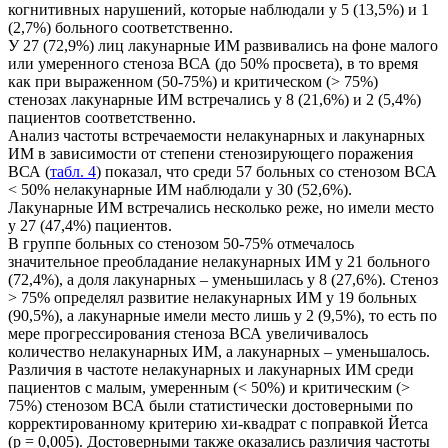
когнитивных нарушений, которые наблюдали у 5 (13,5%) и 1
(2,7%) больного соответственно.
У 27 (72,9%) лиц лакунарные ИМ развивались на фоне малого
или умеренного стеноза ВСА (до 50% просвета), в то время
как при выраженном (50-75%) и критическом (> 75%)
стенозах лакунарные ИМ встречались у 8 (21,6%) и 2 (5,4%)
пациентов соответственно.
Анализ частоты встречаемости нелакунарных и лакунарных
ИМ в зависимости от степени стенозирующего поражения
ВСА (
табл. 4
) показал, что среди 57 больных со стенозом ВСА
< 50% нелакунарные ИМ наблюдали у 30 (52,6%).
Лакунарные ИМ встречались несколько реже, но имели место
у 27 (47,4%) пациентов.
В группе больных со стенозом 50-75% отмечалось
значительное преобладание нелакунарных ИМ у 21 больного
(72,4%), а доля лакунарных – уменьшилась у 8 (27,6%). Стеноз
> 75% определял развитие нелакунарных ИМ у 19 больных
(90,5%), а лакунарные имели место лишь у 2 (9,5%), то есть по
мере прогрессирования стеноза ВСА увеличивалось
количество нелакунарных ИМ, а лакунарных – уменьшалось.
Различия в частоте нелакунарных и лакунарных ИМ среди
пациентов с малым, умеренным (< 50%) и критическим (>
75%) стенозом ВСА были статистически достоверными по
корректированному критерию хи-квадрат с поправкой Йетса
(р = 0,005). Достоверными также оказались различия частоты