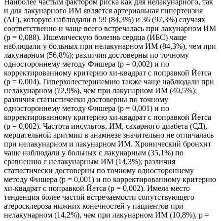
Наиболее частым фактором риска как для нелакунарного, так
и для лакунарного ИМ является артериальная гипертензия
(АГ), которую наблюдали в 59 (84,3%) и 36 (97,3%) случаях
соответственно и чаще всего встречалась при лакунарном ИМ
(р = 0,088). Ишемическую болезнь сердца (ИБС) чаще
наблюдали у больных при нелакунарном ИМ (84,3%), чем при
лакунарном (56,8%); различия достоверны по точному
одностороннему методу Фишера (р = 0,002) и по
корректированному критерию хи-квадрат с поправкой Йетса
(р = 0,004). Гиперхолестеринемию также чаще наблюдали при
нелакунарном (72,9%), чем при лакунарном ИМ (40,5%);
различия статистически достоверны по точному
одностороннему методу Фишера (р = 0,001) и по
корректированному критерию хи-квадрат с поправкой Йетса
(р = 0,002). Частота инсультов, ИМ, сахарного диабета (СД),
мерцательной аритмии в анамнезе значительно не отличалась
при нелакунарном и лакунарном ИМ. Хронический бронхит
чаще наблюдали у больных с лакунарным (35,1%) по
сравнению с нелакунарным ИМ (14,3%); различия
статистически достоверны по точному одностороннему
методу Фишера (р = 0,001) и по корректированному критерию
хи-квадрат с поправкой Йетса (р = 0,002). Имела место
тенденция более частой встречаемости сопутствующего
атеросклероза нижних конечностей у пациентов при
нелакунарном (14,2%), чем при лакунарном ИМ (10,8%), р =