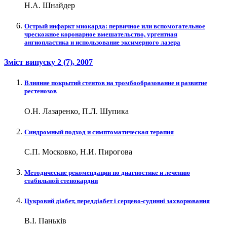
Н.А. Шнайдер
Острый инфаркт миокарда: первичное или вспомогательное
чрескожное коронарное вмешательство, ургентная
ангиопластика и использование эксимерного лазера
Зміст випуску
2 (7)
, 2007
Влияние покрытий стентов на тромбообразование и развитие
рестенозов
О.Н. Лазаренко, П.Л. Шупика
Синдромный подход и симптоматическая терапия
С.П. Московко, Н.И. Пирогова
Методические рекомендации по диагностике и лечению
стабильной стенокардии
Цукровий діабет, переддіабет і серцево-судинні захворювання
В.І. Паньків