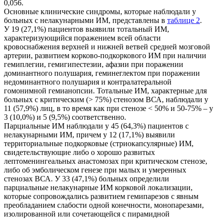
0,056.
Основные клинические синдромы, которые наблюдали у
больных с нелакунарными ИМ, представлены в
таблице 2
.
У 19 (27,1%) пациентов выявили тотальный ИМ,
характеризующийся поражением всей области
кровоснабжения верхней и нижней ветвей средней мозговой
артерии, развитием корково-подкоркового ИМ при наличии
гемиплегии, гемигипестезии, афазии при поражении
доминантного полушария, геминеглектом при поражении
недоминантного полушария и контралатеральной
гомонимной гемианопсии. Тотальные ИМ, характерные для
больных с критическим (> 75%) стенозом ВСА, наблюдали у
11 (57,9%) лиц, в то время как при стенозе < 50% и 50-75% – у
3 (10,0%) и 5 (9,5%) соответственно.
Парциальные ИМ наблюдали у 45 (64,3%) пациентов с
нелакунарными ИМ, причем у 12 (17,1%) выявили
территориальные подкорковые (стриокапсулярные) ИМ,
свидетельствующие либо о хорошо развитых
лептоменингеальных анастомозах при критическом стенозе,
либо об эмболическом генезе при малых и умеренных
стенозах ВСА. У 33 (47,1%) больных определили
парциальные нелакунарные ИМ корковой локализации,
которые сопровождались развитием гемипарезов с явным
преобладанием слабости одной конечности, монопарезами,
изолированной или сочетающейся с пирамидной