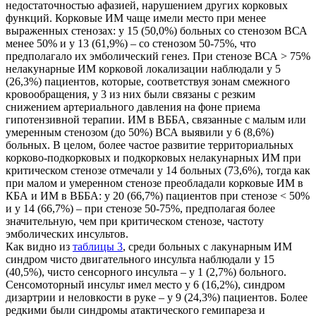
недостаточностью афазией, нарушением других корковых
функций. Корковые ИМ чаще имели место при менее
выраженных стенозах: у 15 (50,0%) больных со стенозом ВСА
менее 50% и у 13 (61,9%) – со стенозом 50-75%, что
предполагало их эмболический генез. При стенозе ВСА > 75%
нелакунарные ИМ корковой локализации наблюдали у 5
(26,3%) пациентов, которые, соответствуя зонам смежного
кровообращения, у 3 из них были связаны с резким
снижением артериального давления на фоне приема
гипотензивной терапии. ИМ в ВББА, связанные с малым или
умеренным стенозом (до 50%) ВСА выявили у 6 (8,6%)
больных. В целом, более частое развитие территориальных
корково-подкорковых и подкорковых нелакунарных ИМ при
критическом стенозе отмечали у 14 больных (73,6%), тогда как
при малом и умеренном стенозе преобладали корковые ИМ в
КБА и ИМ в ВББА: у 20 (66,7%) пациентов при стенозе < 50%
и у 14 (66,7%) – при стенозе 50-75%, предполагая более
значительную, чем при критическом стенозе, частоту
эмболических инсультов.
Как видно из
таблицы 3
, среди больных с лакунарным ИМ
синдром чисто двигательного инсульта наблюдали у 15
(40,5%), чисто сенсорного инсульта – у 1 (2,7%) больного.
Сенсомоторный инсульт имел место у 6 (16,2%), синдром
дизартрии и неловкости в руке – у 9 (24,3%) пациентов. Более
редкими были синдромы атактического гемипареза и