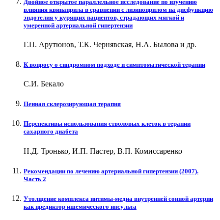
Двойное открытое параллельное исследование по изучению
влияния квинаприла в сравнении с лизиноприлом на дисфункцию
эндотелия у курящих пациентов, страдающих мягкой и
умеренной артериальной гипертензии
Г.П. Арутюнов, Т.К. Чернявская, Н.А. Былова и др.
К вопросу о синдромном подходе и симптоматической терапии
С.И. Бекало
Пенная склерозирующая терапия
Перспективы использования стволовых клеток в терапии
сахарного диабета
Н.Д. Тронько, И.П. Пастер, В.П. Комиссаренко
Рекомендации по лечению артериальной гипертензии (2007).
Часть 2
Утолщение комплекса интимы-медиа внутренней сонной артерии
как предиктор ишемического инсульта