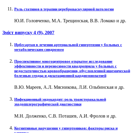
Роль статинов в терапии цереброваскулярной патологии
Ю.И. Головченко, М.А. Трещинская, В.В. Ломако и др.
Зміст випуску
4 (9)
, 2007
Ирбесартан в лечении артериальной гипертензии у больных с
метаболическим синдромом
Проспективное многоцентровое открытое исследование
эффективности и переносимости квадроприла у больных с
недостаточностью кровообращения, обусловленной ишемической
болезнью сердца и дилатационной кардиомиопатией
В.Ю. Мареев, А.Л. Мясникова, Л.И. Ольбинская и др.
Инфекционный эндокардит: роль трансторакальной
эходопплерографической диагностики
М.Н. Долженко, С.В. Поташев, А.И. Фролов и др.
Когнитивные нарушения у гипертоников: факторы риска и
клиника