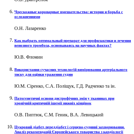
Чреcкожные коронарные вмешательства: история и борьба с
осложнениями
О.Н. Лазаренко
Как выбрать оптимальный препарат для профилактики и лечения
венозного тромбоза, основываясь на научных фактах?
Ю.В. Фломин
Використання сучасних технологій вимірювання артеріального
тиску для оцінки ураження судин
Ю.М. Сіренко, С.А. Поліщук, Г.Д. Радченко та ін.
Патогенетичні основи дистрофічних змін у тканинах при
хронічній критичній ішемії нижніх кінцівок
О.В. Пиптюк, С.М. Геник, В.А. Левицький
Цукровий діабет, переддіабет і серцево-судинні захворювання.
Аналіз рекомендацій Європейського товариства з кардіології