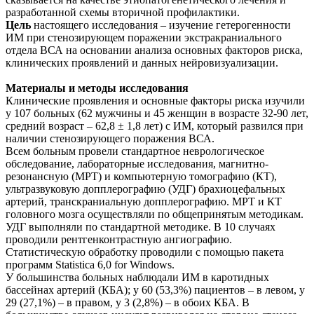
разработанной схемы вторичной профилактики.
Цель
настоящего исследования – изучение гетерогенности
ИМ при стенозирующем поражении экстракраниального
отдела ВСА на основании анализа основных факторов риска,
клинических проявлений и данных нейровизуализации.
Материалы и методы исследования
Клинические проявления и основные факторы риска изучили
у 107 больных (62 мужчины и 45 женщин в возрасте 32-90 лет,
средний возраст – 62,8 ± 1,8 лет) с ИМ, который развился при
наличии стенозирующего поражения ВСА.
Всем больным провели стандартное неврологическое
обследование, лабораторные исследования, магнитно-
резонансную (МРТ) и компьютерную томографию (КТ),
ультразвуковую допплерографию (УДГ) брахиоцефальных
артерий, транскраниальную допплерографию. МРТ и КТ
головного мозга осуществляли по общепринятым методикам.
УДГ выполняли по стандартной методике. В 10 случаях
проводили рентгенконтрастную ангиографию.
Статистическую обработку проводили с помощью пакета
программ Statistica 6,0 for Windows.
У большинства больных наблюдали ИМ в каротидных
бассейнах артерий (КБА); у 60 (53,3%) пациентов – в левом, у
29 (27,1%) – в правом, у 3 (2,8%) – в обоих КБА. В