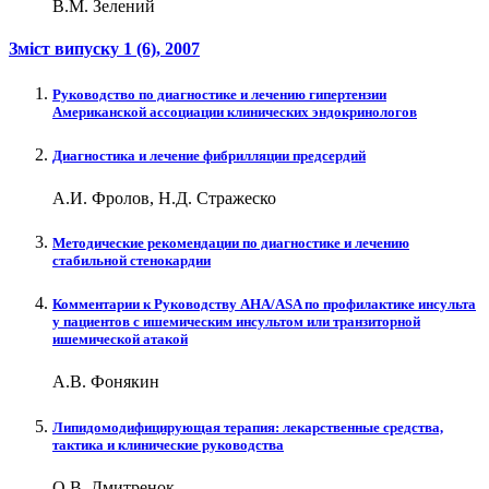
В.М. Зелений
Зміст випуску
1 (6)
, 2007
Руководство по диагностике и лечению гипертензии
Американской ассоциации клинических эндокринологов
Диагностика и лечение фибрилляции предсердий
А.И. Фролов, Н.Д. Стражеско
Методические рекомендации по диагностике и лечению
стабильной стенокардии
Комментарии к Руководству AHA/ASA по профилактике инсульта
у пациентов с ишемическим инсультом или транзиторной
ишемической атакой
А.В. Фонякин
Липидомодифицирующая терапия: лекарственные средства,
тактика и клинические руководства
О.В. Дмитренок