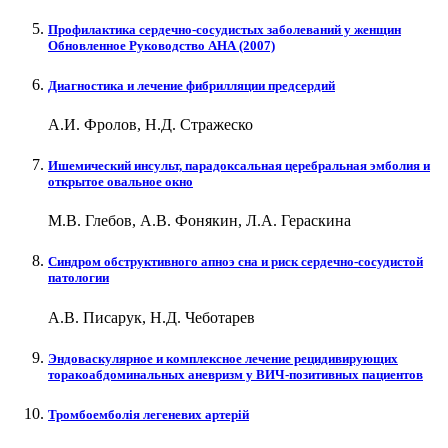
Профилактика сердечно-сосудистых заболеваний у женщин
Обновленное Руководство АНА (2007)
Диагностика и лечение фибрилляции предсердий
А.И. Фролов, Н.Д. Стражеско
Ишемический инсульт, парадоксальная церебральная эмболия и
открытое овальное окно
М.В. Глебов, А.В. Фонякин, Л.А. Гераскина
Cиндром обструктивного апноэ сна и риск сердечно-сосудистой
патологии
А.В. Писарук, Н.Д. Чеботарев
Эндоваскулярное и комплексное лечение рецидивирующих
торакоабдоминальных аневризм у ВИЧ-позитивных пациентов
Тромбоемболія легеневих артерій