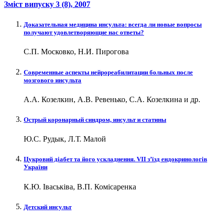
Зміст випуску
3 (8)
, 2007
Доказательная медицина инсульта: всегда ли новые вопросы
получают удовлетворяющие нас ответы?
С.П. Московко, Н.И. Пирогова
Современные аспекты нейрореабилитации больных после
мозгового инсульта
А.А. Козелкин, А.В. Ревенько, С.А. Козелкина и др.
Острый коронарный синдром, инсульт и статины
Ю.С. Рудык, Л.Т. Малой
Цукровий діабет та його ускладнення. VII з’їзд ендокринологів
України
К.Ю. Іваськіва, В.П. Комісаренка
Детский инсульт