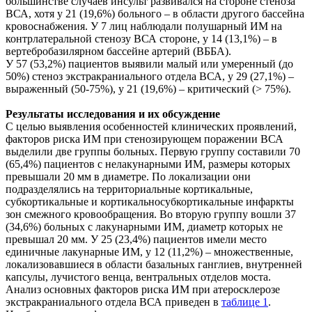
большинстве случаев инсульт развивался на стороне стеноза
ВСА, хотя у 21 (19,6%) больного – в области другого бассейна
кровоснабжения. У 7 лиц наблюдали полушарный ИМ на
контрлатеральной стенозу ВСА стороне, у 14 (13,1%) – в
вертебробазилярном бассейне артерий (ВББА).
У 57 (53,2%) пациентов выявили малый или умеренный (до
50%) стеноз экстракраниального отдела ВСА, у 29 (27,1%) –
выраженный (50-75%), у 21 (19,6%) – критический (> 75%).
Результаты исследования и их обсуждение
С целью выявления особенностей клинических проявлений,
факторов риска ИМ при стенозирующем поражении ВСА
выделили две группы больных. Первую группу составили 70
(65,4%) пациентов с нелакунарными ИМ, размеры которых
превышали 20 мм в диаметре. По локализации они
подразделялись на территориальные кортикальные,
субкортикальные и кортикальносубкортикальные инфаркты
зон смежного кровообращения. Во вторую группу вошли 37
(34,6%) больных с лакунарными ИМ, диаметр которых не
превышал 20 мм. У 25 (23,4%) пациентов имели место
единичные лакунарные ИМ, у 12 (11,2%) – множественные,
локализовавшиеся в области базальных ганглиев, внутренней
капсулы, лучистого венца, вентральных отделов моста.
Анализ основных факторов риска ИМ при атеросклерозе
экстракраниального отдела ВСА приведен в
таблице 1
.