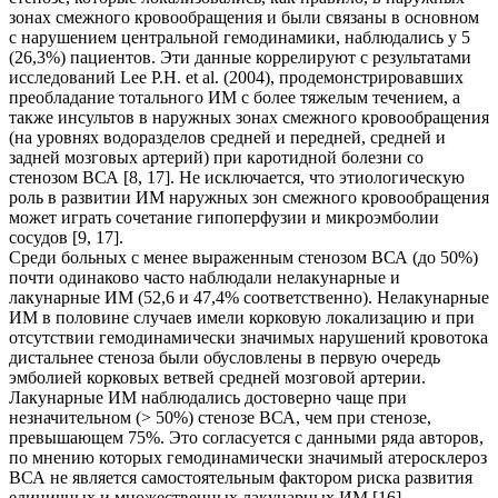
зонах смежного кровообращения и были связаны в основном
с нарушением центральной гемодинамики, наблюдались у 5
(26,3%) пациентов. Эти данные коррелируют с результатами
исследований Lee P.H. et al. (2004), продемонстрировавших
преобладание тотального ИМ с более тяжелым течением, а
также инсультов в наружных зонах смежного кровообращения
(на уровнях водоразделов средней и передней, средней и
задней мозговых артерий) при каротидной болезни со
стенозом ВСА [8, 17]. Не исключается, что этиологическую
роль в развитии ИМ наружных зон смежного кровообращения
может играть сочетание гипоперфузии и микроэмболии
сосудов [9, 17].
Среди больных с менее выраженным стенозом ВСА (до 50%)
почти одинаково часто наблюдали нелакунарные и
лакунарные ИМ (52,6 и 47,4% соответственно). Нелакунарные
ИМ в половине случаев имели корковую локализацию и при
отсутствии гемодинамически значимых нарушений кровотока
дистальнее стеноза были обусловлены в первую очередь
эмболией корковых ветвей средней мозговой артерии.
Лакунарные ИМ наблюдались достоверно чаще при
незначительном (> 50%) стенозе ВСА, чем при стенозе,
превышающем 75%. Это согласуется с данными ряда авторов,
по мнению которых гемодинамически значимый атеросклероз
ВСА не является самостоятельным фактором риска развития
единичных и множественных лакунарных ИМ [16].