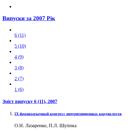
Випуски за 2007 Рік
6 (11)
5 (10)
4 (9)
3 (8)
2 (7)
1 (6)
Зміст випуску
6 (11)
, 2007
IX франкоязычный конгресс интервенционных кардиологов
О.Н. Лазаренко, П.Л. Шупика