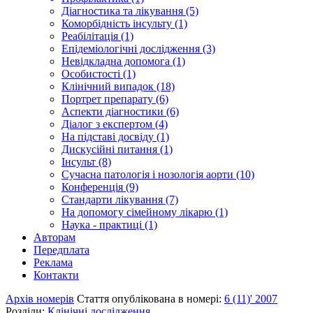
Діагностика та лікування (5)
Коморбідність інсульту (1)
Реабілітація (1)
Епідеміологічні дослідження (3)
Невідкладна допомога (1)
Особистості (1)
Клінічний випадок (18)
Портрет препарату (6)
Аспекти діагностики (6)
Діалог з експертом (4)
На підставі досвіду (1)
Дискусійні питання (1)
Інсульт (8)
Сучасна патологія і нозологія аорти (10)
Конференція (9)
Стандарти лікування (7)
На допомогу сімейному лікарю (1)
Наука - практиці (1)
Авторам
Передплата
Реклама
Контакти
Архів номерів
Стаття опублікована в номері:
6 (11)' 2007
Розділи:
Клінічні дослідження