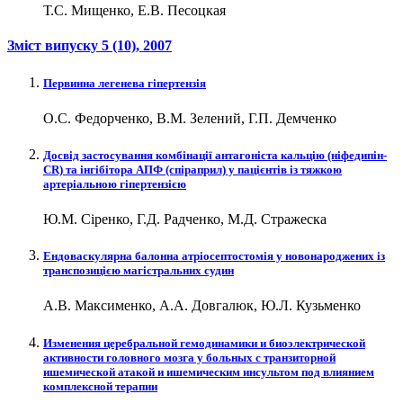
Т.С. Мищенко, Е.В. Песоцкая
Зміст випуску
5 (10)
, 2007
Первинна легенева гіпертензія
О.С. Федорченко, В.М. Зелений, Г.П. Демченко
Досвід застосування комбінації антагоніста кальцію (ніфедипін-
CR) та інгібітора АПФ (спіраприл) у пацієнтів із тяжкою
артеріальною гіпертензією
Ю.М. Сіренко, Г.Д. Радченко, М.Д. Стражеска
Ендоваскулярна балонна атріосептостомія у новонароджених із
транспозицією магістральних судин
А.В. Максименко, А.А. Довгалюк, Ю.Л. Кузьменко
Изменения церебральной гемодинамики и биоэлектрической
активности головного мозга у больных с транзиторной
ишемической атакой и ишемическим инсультом под влиянием
комплексной терапии