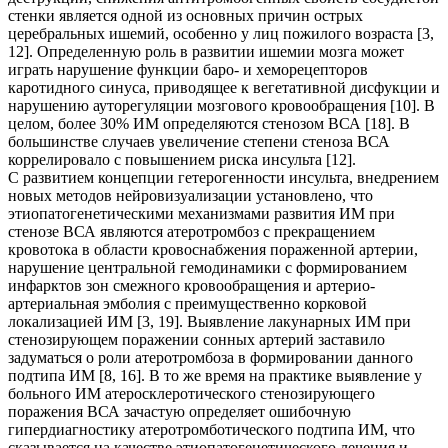
стенки является одной из основных причин острых
церебральных ишемий, особенно у лиц пожилого возраста [3,
12]. Определенную роль в развитии ишемии мозга может
играть нарушение функции баро- и хеморецепторов
каротидного синуса, приводящее к вегетативной дисфукции и
нарушению ауторегуляции мозгового кровообращения [10]. В
целом, более 30% ИМ определяются стенозом ВСА [18]. В
большинстве случаев увеличение степени стеноза ВСА
коррелировало с повышением риска инсульта [12].
С развитием концепции гетерогенности инсульта, внедрением
новых методов нейровизуализации установлено, что
этиопатогенетическими механизмами развития ИМ при
стенозе ВСА являются атеротромбоз с прекращением
кровотока в области кровоснабжения пораженной артерии,
нарушение центральной гемодинамики с формированием
инфарктов зон смежного кровообращения и артерио-
артериальная эмболия с преимущественно корковой
локализацией ИМ [3, 19]. Выявление лакунарных ИМ при
стенозирующем поражении сонных артерий заставило
задуматься о роли атеротромбоза в формировании данного
подтипа ИМ [8, 16]. В то же время на практике выявление у
больного ИМ атеросклеротического стенозирующего
поражения ВСА зачастую определяет ошибочную
гипердиагностику атеротромботического подтипа ИМ, что
сказывается на качестве этиопатогенетического лечения и