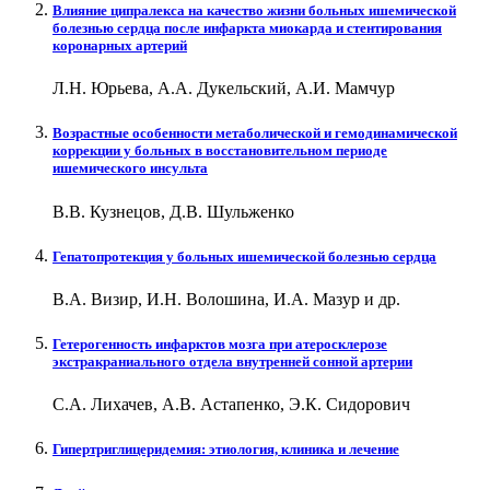
Влияние ципралекса на качество жизни больных ишемической
болезнью сердца после инфаркта миокарда и стентирования
коронарных артерий
Л.Н. Юрьева, А.А. Дукельский, А.И. Мамчур
Возрастные особенности метаболической и гемодинамической
коррекции у больных в восстановительном периоде
ишемического инсульта
В.В. Кузнецов, Д.В. Шульженко
Гепатопротекция у больных ишемической болезнью сердца
В.А. Визир, И.Н. Волошина, И.А. Мазур и др.
Гетерогенность инфарктов мозга при атеросклерозе
экстракраниального отдела внутренней сонной артерии
С.А. Лихачев, А.В. Астапенко, Э.К. Сидорович
Гипертриглицеридемия: этиология, клиника и лечение