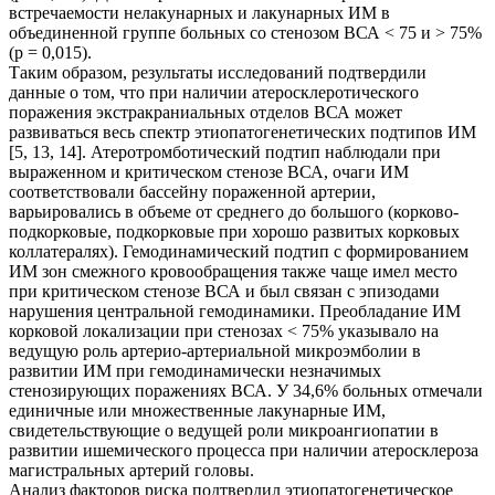
встречаемости нелакунарных и лакунарных ИМ в
объединенной группе больных со стенозом ВСА < 75 и > 75%
(р = 0,015).
Таким образом, результаты исследований подтвердили
данные о том, что при наличии атеросклеротического
поражения экстракраниальных отделов ВСА может
развиваться весь спектр этиопатогенетических подтипов ИМ
[5, 13, 14]. Атеротромботический подтип наблюдали при
выраженном и критическом стенозе ВСА, очаги ИМ
соответствовали бассейну пораженной артерии,
варьировались в объеме от среднего до большого (корково-
подкорковые, подкорковые при хорошо развитых корковых
коллатералях). Гемодинамический подтип с формированием
ИМ зон смежного кровообращения также чаще имел место
при критическом стенозе ВСА и был связан с эпизодами
нарушения центральной гемодинамики. Преобладание ИМ
корковой локализации при стенозах < 75% указывало на
ведущую роль артерио-артериальной микроэмболии в
развитии ИМ при гемодинамически незначимых
стенозирующих поражениях ВСА. У 34,6% больных отмечали
единичные или множественные лакунарные ИМ,
свидетельствующие о ведущей роли микроангиопатии в
развитии ишемического процесса при наличии атеросклероза
магистральных артерий головы.
Анализ факторов риска подтвердил этиопатогенетическое