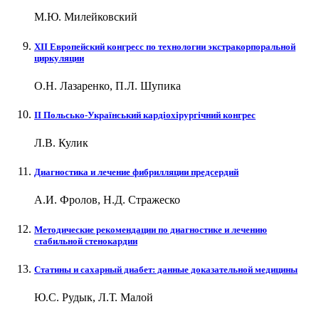
М.Ю. Милейковский
XII Европейский конгресс по технологии экстракорпоральной
циркуляции
О.Н. Лазаренко, П.Л. Шупика
II Польсько-Український кардіохірургічний конгрес
Л.В. Кулик
Диагностика и лечение фибрилляции предсердий
А.И. Фролов, Н.Д. Стражеско
Методические рекомендации по диагностике и лечению
стабильной стенокардии
Статины и сахарный диабет: данные доказательной медицины
Ю.С. Рудык, Л.Т. Малой