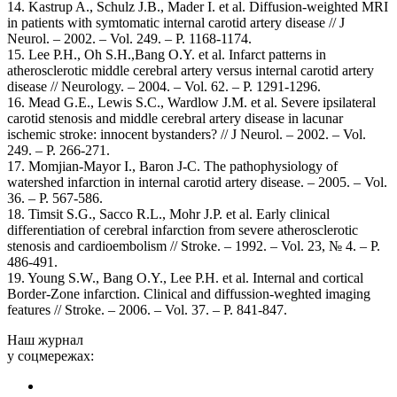
14. Kastrup A., Schulz J.B., Mader I. еt al. Diffusion-weighted MRI
in patients with symtomatic internal carotid artery disease // J
Neurol. – 2002. – Vol. 249. – P. 1168-1174.
15. Lee P.H., Oh S.H.,Bang O.Y. et al. Infarct patterns in
atherosclerotic middle cerebral artery versus internal carotid artery
disease // Neurology. – 2004. – Vol. 62. – P. 1291-1296.
16. Mead G.E., Lewis S.C., Wardlow J.M. et al. Severe ipsilateral
carotid stenosis and middle cerebral artery disease in lacunar
ischemic stroke: innocent bystanders? // J Neurol. – 2002. – Vol.
249. – P. 266-271.
17. Momjian-Mayor I., Baron J-C. The pathophysiology of
watershed infarction in internal carotid artery disease. – 2005. – Vol.
36. – P. 567-586.
18. Timsit S.G., Sacco R.L., Mohr J.P. et al. Early clinical
differentiation of cerebral infarction from severe atherosclerotic
stenosis and cardioembolism // Stroke. – 1992. – Vol. 23, № 4. – P.
486-491.
19. Young S.W., Bang O.Y., Lee P.H. et al. Internal and cortical
Border-Zone infarction. Clinical and diffussion-weghted imaging
features // Stroke. – 2006. – Vol. 37. – Р. 841-847.
Наш журнал
у соцмережах: