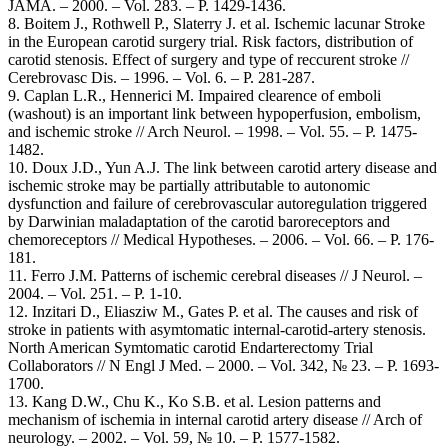
JAMA. – 2000. – Vol. 283. – P. 1429-1436.
8. Boitem J., Rothwell P., Slaterry J. et al. Ischemic lacunar Stroke
in the European carotid surgery trial. Risk factors, distribution of
carotid stenosis. Effect of surgery and type of reccurent stroke //
Cerebrovasc Dis. – 1996. – Vol. 6. – P. 281-287.
9. Caplan L.R., Hennerici M. Impaired clearence of emboli
(washout) is an important link between hypoperfusion, embolism,
and ischemic stroke // Arch Neurol. – 1998. – Vol. 55. – P. 1475-
1482.
10. Doux J.D., Yun A.J. The link between carotid artery disease and
ischemic stroke may be partially attributable to autonomic
dysfunction and failure of cerebrovascular autoregulation triggered
by Darwinian maladaptation of the carotid baroreceptors and
chemoreceptors // Medical Hypotheses. – 2006. – Vol. 66. – P. 176-
181.
11. Ferro J.M. Patterns of ischemic cerebral diseases // J Neurol. –
2004. – Vol. 251. – P. 1-10.
12. Inzitari D., Eliasziw M., Gates P. et al. The causes and risk of
stroke in patients with asymtomatic internal-carotid-artery stenosis.
North American Symtomatic carotid Endarterectomy Trial
Collaborators // N Engl J Med. – 2000. – Vol. 342, № 23. – P. 1693-
1700.
13. Kang D.W., Chu K., Ko S.B. et al. Lesion patterns and
mechanism of ischemia in internal carotid artery disease // Arch of
neurology. – 2002. – Vol. 59, № 10. – P. 1577-1582.