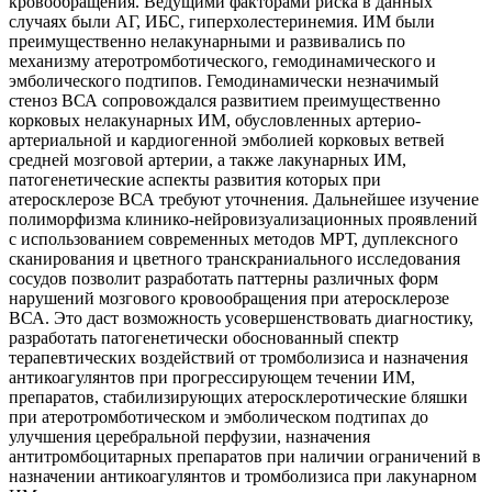
кровообращения. Ведущими факторами риска в данных
случаях были АГ, ИБС, гиперхолестеринемия. ИМ были
преимущественно нелакунарными и развивались по
механизму атеротромботического, гемодинамического и
эмболического подтипов. Гемодинамически незначимый
стеноз ВСА сопровождался развитием преимущественно
корковых нелакунарных ИМ, обусловленных артерио-
артериальной и кардиогенной эмболией корковых ветвей
средней мозговой артерии, а также лакунарных ИМ,
патогенетические аспекты развития которых при
атеросклерозе ВСА требуют уточнения. Дальнейшее изучение
полиморфизма клинико-нейровизуализационных проявлений
с использованием современных методов МРТ, дуплексного
сканирования и цветного транскраниального исследования
сосудов позволит разработать паттерны различных форм
нарушений мозгового кровообращения при атеросклерозе
ВСА. Это даст возможность усовершенствовать диагностику,
разработать патогенетически обоснованный спектр
терапевтических воздействий от тромболизиса и назначения
антикоагулянтов при прогрессирующем течении ИМ,
препаратов, стабилизирующих атеросклеротические бляшки
при атеротромботическом и эмболическом подтипах до
улучшения церебральной перфузии, назначения
антитромбоцитарных препаратов при наличии ограничений в
назначении антикоагулянтов и тромболизиса при лакунарном