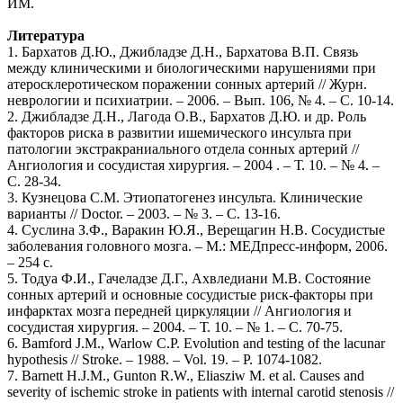
ИМ.
Литература
1. Бархатов Д.Ю., Джибладзе Д.Н., Бархатова В.П. Связь
между клиническими и биологическими нарушениями при
атеросклеротическом поражении сонных артерий // Журн.
неврологии и психиатрии. – 2006. – Вып. 106, № 4. – С. 10-14.
2. Джибладзе Д.Н., Лагода О.В., Бархатов Д.Ю. и др. Роль
факторов риска в развитии ишемического инсульта при
патологии экстракраниального отдела сонных артерий //
Ангиология и сосудистая хирургия. – 2004 . – Т. 10. – № 4. –
С. 28-34.
3. Кузнецова С.М. Этиопатогенез инсульта. Клинические
варианты // Doctor. – 2003. – № 3. – С. 13-16.
4. Суслина З.Ф., Варакин Ю.Я., Верещагин Н.В. Сосудистые
заболевания головного мозга. – М.: МЕДпресс-информ, 2006.
– 254 с.
5. Тодуа Ф.И., Гачеладзе Д.Г., Ахвледиани М.В. Состояние
сонных артерий и основные сосудистые риск-факторы при
инфарктах мозга передней циркуляции // Ангиология и
сосудистая хирургия. – 2004. – Т. 10. – № 1. – С. 70-75.
6. Bamford J.M., Warlow C.P. Evolution and testing of the lacunar
hypothesis // Stroke. – 1988. – Vol. 19. – P. 1074-1082.
7. Barnett H.J.M., Gunton R.W., Eliasziw M. еt al. Causes and
severity of ischemic stroke in patients with internal carotid stenosis //