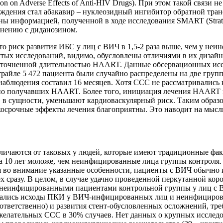
n on Adverse Effects of Anti-HIV Drugs). При этом такой связи
дения стал абакавир – нуклеозидный ингибитор обратной транс
информацией, полученной в ходе исследования SMART (Strategies 
внению с диданозином.
что риск развития ИБС у лиц с ВИЧ в 1,5-2 раза выше, чем у н
утых исследований, видимо, обусловлены отличиями в их дизай
уточненной длительностью HAART. Данные обсервационных исс
райле 5 472 пациента были случайно распределены на две груп
аблюдения составил 16 месяцев. Хотя ССС не рассматривались 
но получавших HAART. Более того, инициация лечения HAART п
и, в сущности, уменьшают кардиоваскулярный риск. Таким обра
ткосрочные эффекты лечения благоприятны. Это наводит на мыс
чаются от таковых у людей, которые имеют традиционные факт
а 10 лет моложе, чем неинфицированные лица группы контроля.
 во внимание указанные особенности, пациенты с ВИЧ обычно 
сех сразу. В целом, в случае удачно проведенной перкутанной
с неинфицированными пациентами контрольной группы у лиц с В
ивались исходы ПКИ у ВИЧ-инфицированных лиц и неинфициров
оответственно) и развития стент-обусловленных осложнений, тр
ежелательных ССС в 30% случаев. Нет данных о крупных исслед