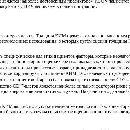
 является наиболее достоверным предиктором ИБС у пациентов
 пациентов с ВИЧ выше, чем в общей популяции.
ого атеросклероза. Толщина КИМ прямо связана с повышенным р
многочисленные исследования, в которых путем оценки толщин
 специфические для этих пациентов факторы, которые неблагоп
 а при повторной оценке через год оказалось, что он прогрес
к предикторы прогрессии: возраст, принадлежность к латиноам
леток коррелируют с толщиной КИМ. Это означает, что ускорен
4+
 пациентов. Kaplan et al. показали, что низкое число CD
-
4+
чество CD
-клеток является наиболее сильным фактором риска 
еросклероза еще недостаточно изучено. На фоне этого данные 
ы КИМ является отсутствие единой методологии. Так, в некото
ичии бляшки в изучаемом сегменте, не оценивая при этом толщи