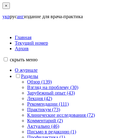
×
укр
рус
анг
издание для врача-практика
Главная
Текущий номер
Архив
скрыть
меню
О журнале
Разделы
Обзор (139)
Взгляд на проблему (30)
Зарубежный опыт (43)
Лекция (42)
Рекомендации (111)
Практикум (73)
Клинические исследования (72)
Комментарий (2)
Актуально (46)
Письмо в редакцию (1)
Профилактика (1)