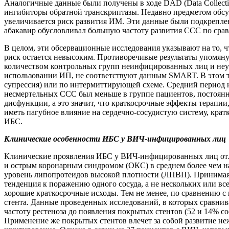
Аналогичные данные были получены в ходе DAD (Data Collectio
ингибиторы обратной транскриптазы. Недавно предметом обсуж
увеличивается риск развития ИМ. Эти данные были подкреплены 
абакавир обусловливал большую частоту развития ССС по сра
В целом, эти обсервационные исследования указывают на то, 
риск остается невысоким. Противоречивые результаты упомян
количеством контрольных групп неинфицированных лиц и не
использовании ИП, не соответствуют данным SMART. В этом т
супрессия) или по интермиттирующей схеме. Средний период н
несмертельных ССС был меньше в группе пациентов, постоян
дисфункции, а это значит, что краткосрочные эффекты терапи
иметь пагубное влияние на сердечно-сосудистую систему, кра
ИБС.
Клинические особенности ИБС у ВИЧ-инфицированных лиц
Клинические проявления ИБС у ВИЧ-инфицированных лиц отли
и острым коронарным синдромом (ОКС) в среднем более чем н
уровень липопротеидов высокой плотности (ЛПВП). Принимая
тенденция к поражению одного сосуда, а не нескольких или в
хорошие краткосрочные исходы. Тем не менее, по сравнению 
стента. Данные проведенных исследований, в которых сравн
частоту рестеноза до появления покрытых стентов (52 и 14% с
Применение же покрытых стентов влечет за собой развитие н