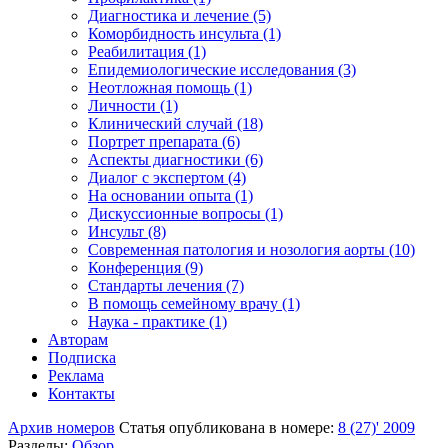
Диагностика и лечение (5)
Коморбидность инсульта (1)
Реабилитация (1)
Епидемиологические исследования (3)
Неотложная помощь (1)
Личности (1)
Клинический случай (18)
Портрет препарата (6)
Аспекты диагностики (6)
Диалог с экспертом (4)
На основании опыта (1)
Дискуссионные вопросы (1)
Инсульт (8)
Современная патология и нозология аорты (10)
Конференция (9)
Стандарты лечения (7)
В помощь семейному врачу (1)
Наука - практике (1)
Авторам
Подписка
Реклама
Контакты
Архив номеров
Статья опубликована в номере:
8 (27)' 2009
Разделы:
Обзор