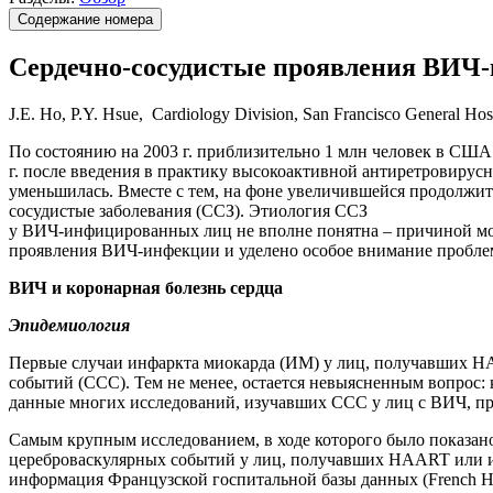
Содержание номера
Сердечно-сосудистые проявления ВИЧ
J.E. Ho, P.Y. Hsue, Cardiology Division, San Francisco General Hospi
По состоянию на 2003 г. приблизительно 1 млн человек в СШ
г. после введения в практику высокоактивной антиретровирусно
уменьшилась. Вместе с тем, на фоне увеличившейся продолжит
сосудистые заболевания (ССЗ). Этиология ССЗ
у ВИЧ-инфицированных лиц не вполне понятна – причиной мо
проявления ВИЧ-инфекции и уделено особое внимание проблеме
ВИЧ и коронарная болезнь сердца
Эпидемиология
Первые случаи инфаркта миокарда (ИМ) у лиц, получавших HAA
событий (ССС). Тем не менее, остается невыясненным вопрос
данные многих исследований, изучавших ССС у лиц с ВИЧ, про
Самым крупным исследованием, в ходе которого было показано,
цереброваскулярных событий у лиц, получавших HAART или ин
информация Французской госпитальной базы данных (French Hos