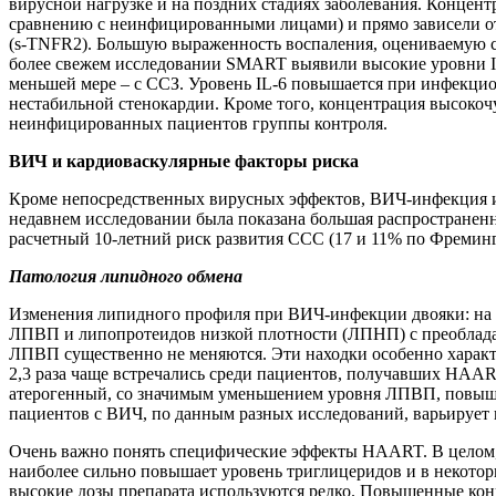
вирусной нагрузке и на поздних стадиях заболевания. Конце
сравнению с неинфицированными лицами) и прямо зависели от
(s-TNFR2). Большую выраженность воспаления, оцениваемую 
более свежем исследовании SMART выявили высокие уровни IL
меньшей мере – с ССЗ. Уровень IL-6 повышается при инфекцио
нестабильной стенокардии. Кроме того, концентрация высоко
неинфицированных пациентов группы контроля.
ВИЧ и кардиоваскулярные факторы риска
Кроме непосредственных вирусных эффектов, ВИЧ-инфекция и
недавнем исследовании была показана большая распростране
расчетный 10-летний риск развития ССС (17 и 11% по Фреминг
Патология липидного обмена
Изменения липидного профиля при ВИЧ-инфекции двояки: на р
ЛПВП и липопротеидов низкой плотности (ЛПНП) с преоблад
ЛПВП существенно не меняются. Эти находки особенно характ
2,3 раза чаще встречались среди пациентов, получавших HA
атерогенный, со значимым уменьшением уровня ЛПВП, повыш
пациентов с ВИЧ, по данным разных исследований, варьирует 
Очень важно понять специфические эффекты HAART. В целом
наиболее сильно повышает уровень триглицеридов и в некотор
высокие дозы препарата используются редко. Повышенные ко