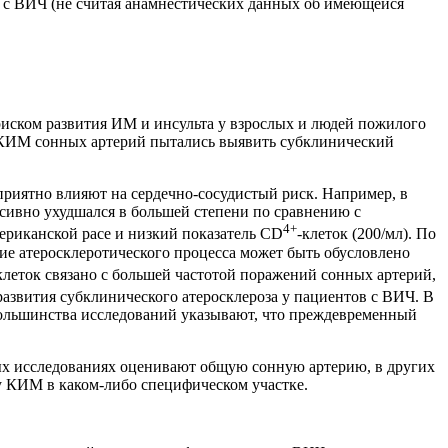
 с ВИЧ (не считая анамнестических данных об имеющейся
иском развития ИМ и инсульта у взрослых и людей пожилого
ы КИМ сонных артерий пытались выявить субклинический
риятно влияют на сердечно-сосудистый риск. Например, в
сивно ухудшался в большей степени по сравнению с
4+
ериканской расе и низкий показатель CD
-клеток (200/мл). По
ие атеросклеротического процесса может быть обусловлено
клеток связано с большей частотой поражений сонных артерий,
развития субклинического атеросклероза у пациентов с ВИЧ. В
большинства исследований указывают, что преждевременный
рых исследованиях оценивают общую сонную артерию, в других
ну КИМ в каком-либо специфическом участке.