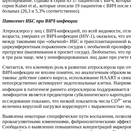
шунтирование. Однако в серии из 37 пациентов с ВИЧ, которы
серии Kaiser et al., которые описали 19 пациентов с ВИЧ пос
больных (26,3 и 5,3% соответственно).
Патогенез ИБС при ВИЧ-инфекции
Атеросклероз у лиц с ВИЧ-инфекцией, по всей видимости, отл
возраста, умерших от ВИЧ-инфекции (HIV-1), оказалось, что 
между таковыми при «обычной» ИБС и трансплантационной ва
циркумферентным поражением сосудов с необычной пролифера
протрузии (выпячивания в просвет сосуда). Любопытно, что п
в три раза чаще, чем у неинфицированных лиц даже при учете в
Считается, что ключевую роль в развитии атеросклероза при 
ВИЧ-инфекции не вполне понятен, но аналогичным образом мо
таковы: действие самого вируса, использование HAART и свя
непосредственно активируют эндотелиальные клетки. Наприм
инфекции в патогенезе раннего атеросклероза поддерживается 
лимфоцитов является предиктором субклинического каротидно
4+
исследовании показано, что низкий показатель числа CD
нез
величина вирусной нагрузки коррелирует с выраженностью эн
Выявлены некоторые специфические пути воспаления, позвол
прокоагулянтными изменениями, фибринолитическими эффекта
Сообщалось о выявлении повышенных концентраций маркеров э