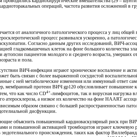
м проводились кардиохирургические вмешательства (29 – шунтир
ле кардиоторакальных операций, частота развития осложнений в 
ичается от аналогичного патологического процесса у лиц общей
атеросклеротический процесс развивался ускоренно, а патологи
скулопатии. Согласно данным других исследований, ВИЧ-ассоц
цией гладкомышечных клеток на фоне большого количества эла
ри аутопсии пациентов молодого и среднего возраста, умерших
озраста и пола.
отсутствии ВИЧ-инфекции играют хроническое воспаление и акти
жет быть связан с более выраженной сосудистой воспалительн
занные с ней метаболические изменения или иммунный ответ са
ер, мембранный протеин ВИЧ gp120 обусловливает повышение к
4+
тем, что как число CD
-лимфоцитов, так и вирусная нагрузка 
го атеросклероза, а низкое их количество на фоне HAART ассо
ависимым образом связано с большей распространенностью патол
дотелиальной дисфункции.
яющие объяснить повышенный кардиоваскулярный риск при ВИЧ
ми и повышенной активацией тромбоцитов играют ключевую рол
ндотелиального происхождения, таких как фактор Виллебранда