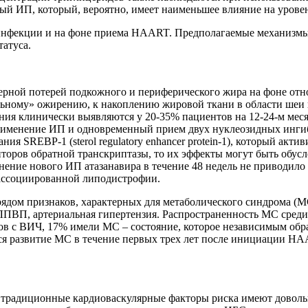
ый ИП, который, вероятно, имеет наименьшее влияние на урове
инфекции и на фоне приема HAART. Предполагаемые механизм
атуса.
рной потерей подкожного и периферического жира на фоне отно
ьному» ожирению, к накоплению жировой ткани в области шеи и
ения клинически выявляются у 20-35% пациентов на 12-24-м м
применение ИП и одновременный прием двух нуклеозидных ингиб
 SREBP-1 (sterol regulatory enhancer protein-1), который акти
ингибиторов обратной транскриптазы, то их эффекты могут быть 
енение нового ИП атазанавира в течение 48 недель не приводил
ассоциированной липодистрофии.
рядом признаков, характерных для метаболического синдрома (М
ПВП, артериальная гипертензия. Распространенность МС среди 
ов с ВИЧ, 17% имели МС – состояние, которое независимым обр
тся развитие МС в течение первых трех лет после инициации 
традиционные кардиоваскулярные факторы риска имеют довольн