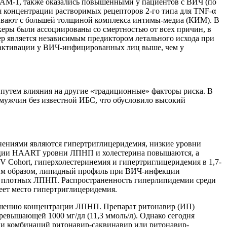
CAM-1, также оказались повышенными у пациентов с ВИЧ (по
 концентрации растворимых рецепторов 2-го типа для TNF-α
ывают с большей толщиной комплекса интимы-медиа (КИМ). В
еры были ассоциированы со смертностью от всех причин, в
ер является независимым предиктором летального исхода при
й активации у ВИЧ-инфицированных лиц выше, чем у
путем влияния на другие «традиционные» факторы риска. В
мужчин без известной ИБС, что обусловило высокий
нениями являются гипертриглицеридемия, низкие уровни
ации HAART уровни ЛПНП и холестерина повышаются, а
 Cohort, гиперхолестеринемия и гипертриглицеридемия в 1,7-
ким образом, липидный профиль при ВИЧ-инфекции
 плотных ЛПНП. Распространенность гиперлипидемии среди
еет место гипертриглицеридемия.
шению концентрации ЛПНП. Препарат ритонавир (ИП)
ревышающей 1000 мг/дл (11,3 ммоль/л). Однако сегодня
ии комбинаций ритонавир-саквинавир или ритонавир-