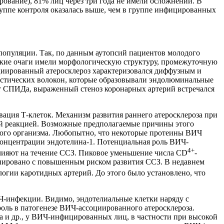
ование), 81% лиц через три года не имели осложнений. В
группе контроля оказалась выше, чем в группе инфицированных
 популяции. Так, по данным аутопсий пациентов молодого
ческие очаги имели морфологическую структуру, промежуточную
иированный атеросклероз характеризовался диффузным и
стических волокон, которые образовывали эндолюминальные
 от СПИДа, выраженный стеноз коронарных артерий встречался
вация Т-клеток. Механизм развития раннего атеросклероза при
ой реакцией. Возможные предполагаемые причины этого
мого организма. Любопытно, что некоторые протеины ВИЧ
онцентрации эндотелина-1. Потенциальная роль ВИЧ-
4+
влияют на течение ССЗ. Пиковое уменьшение числа CD
-
циировано с повышенным риском развития ССЗ. В недавнем
огии каротидных артерий. До этого было установлено, что
-инфекции. Видимо, эндотелиальные клетки наряду с
ь в патогенезе ВИЧ-ассоциированного атеросклероза.
 и др., у ВИЧ-инфицированных лиц, в частности при высокой