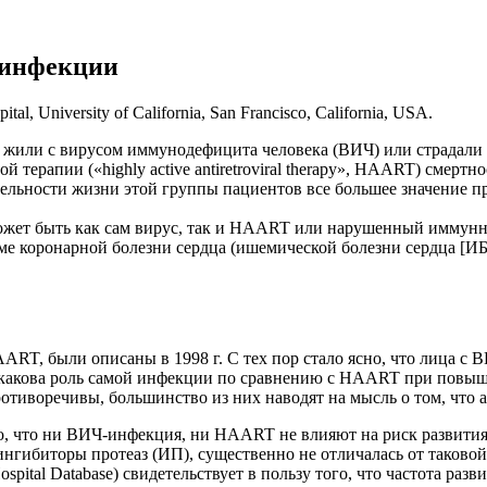
-инфекции
tal, University of California, San Francisco, California, USA.
А жили с вирусом иммунодефицита человека (ВИЧ) или страдал
й терапии («highly active antiretroviral therapy», HAART) смер
ельности жизни этой группы пациентов все большее значение пр
жет быть как сам вирус, так и HAART или нарушенный иммунный
 коронарной болезни сердца (ишемической болезни сердца [ИБС
RT, были описаны в 1998 г. С тех пор стало ясно, что лица с
: какова роль самой инфекции по сравнению с HAART при повыш
тиворечивы, большинство из них наводят на мысль о том, что 
 что ни ВИЧ-инфекция, ни HAART не влияют на риск развития СС
гибиторы протеаз (ИП), существенно не отличалась от таковой
pital Database) свидетельствует в пользу того, что частота р