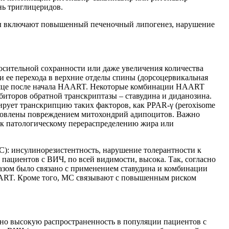
нь триглицеридов.
ы включают повышенный печеночный липогенез, нарушение
сительной сохранности или даже увеличения количества
 ее перехода в верхние отделы спины (дорсоцервикальная
есяце после начала HAART. Некоторые комбинации HAART
иторов обратной транскриптазы – ставудина и диданозина.
вирует транскрипцию таких факторов, как PPAR-γ (peroxisome
обусловлены повреждением митохондрий адипоцитов. Важно
о к патологическому перераспределению жира или
С): инсулинорезистентность, нарушение толерантности к
пациентов с ВИЧ, по всей видимости, высока. Так, согласно
азом было связано с применением ставудина и комбинации
HAART. Кроме того, МС связывают с повышенным риском
о высокую распространенность в популяции пациентов с