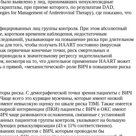
 не было выявлено у лиц, принимавших ненуклеозидные
криптазы, при приеме которого, по результатам DAD,
for Management of Antiretroviral Therapy), где показано, что
еинфицированных лиц группы контроля. При этом абсолютный
не, коротким временем наблюдения, недостаточным
ледований, указывающие на повышение риска при длительном
пы для того, чтобы получать HAART постоянно (вирусная
как первичные конечные точки, риск смертельных и
риводила к значительному регрессу эндотелиальной
зом, несмотря на то, что длительное применение HAART может
ль о прямой, «механистической» роли ВИЧ в повышении риска
оры риска. С демографической точки зрения пациенты с ВИЧ
 Чаще всего это курящие мужчины, которые имеют низкий
имеют невысокую оценку по шкале риска TIMI. Также имеется
 коронарной интервенции (ПКИ) пациенты с ВИЧ и ОКС имеют
ИЧ чаще развиваются осложнения, связанные с установкой
анных пациентов группы контроля, указывают на большую
ебующих реваскуляризации (43 и 11% соответственно).
ованиях пациентов с ВИЧ, которым проводили бы