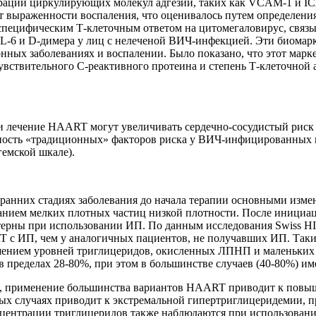
нтрации циркулирующих молекул адгезии, таких как VCAM-1 и I
 выраженности воспаления, что оценивалось путем определения
специфическим Т-клеточным ответом на цитомегаловирус, связ
-6 и D-димера у лиц с нелеченой ВИЧ-инфекцией. Эти биомарк
нных заболеваниях и воспалении. Было показано, что этот марк
чувствительного С-реактивного протеина и степень Т-клеточно
 лечение HAART могут увеличивать сердечно-сосудистый риск 
нность «традиционных» факторов риска у ВИЧ-инфицированных 
емской шкале).
анних стадиях заболевания до начала терапии основными изме
анием мелких плотных частиц низкой плотности. После иници
ерны при использовании ИП. По данным исследования Swiss HIV
ART c ИП, чем у аналогичных пациентов, не получавших ИП. Та
ением уровней триглицеридов, окисленных ЛПНП и маленьких
в пределах 28-80%, при этом в большинстве случаев (40-80%) им
, применение большинства вариантов HAART приводит к повы
ых случаях приводит к экстремальной гипертриглицеридемии, п
нцентрации триглицеридов также наблюдаются при использован