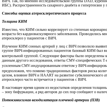
ВИЧ. Так, по мнению исследовательской группы DAD, курение
ИБС). Распространенность сахарного диабета и гипертензии у
Способы оценки атеросклеротического процесса
Толщина КИМ
Известно, что КИМ сильно коррелирует со степенью коронарн
возраста без кардиоваскулярного заболевания. Проводились 
атеросклероз у пациентов с ВИЧ.
Изучение КИМ сонных артерий у лиц с ВИЧ позволило выявить
группе ВИЧ-инфицированных пациентов базовый КИМ был выше,
контрольной группой. Следующие факторы были определены ка
данным другого исследования, ответы CMV-специфических Т-к
усиленным CMV-индуцированным ответом у ВИЧ-инфицированных
предположив, что помимо традиционных факторов риска коли
целом, влияние ВИЧ и HAART на развитие субклинического ат
атеросклероз часто встречается у пациентов с ВИЧ.
В настоящее время одним из недостатков определения толщин
– зону бифуркации, а ряд авторов до сих пор сообщают о нал
Потокзависимая вазодилатация плечевой артерии (ПЗВ)