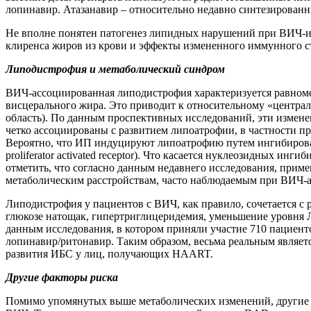
лопинавир. Атазанавир – относительно недавно синтезированн
Не вполне понятен патогенез липидных нарушений при ВИЧ-
клиренса жиров из крови и эффекты измененного иммунного ст
Липодистрофия и метаболический синдром
ВИЧ-ассоциированная липодистрофия характеризуется равноме
висцерального жира. Это приводит к относительному «централ
область). По данным проспективных исследований, эти измен
четко ассоциированы с развитием липоатрофии, в частности 
Вероятно, что ИП индуцируют липоатрофию путем ингибирования
proliferator activated receptor). Что касается нуклеозидных 
отметить, что согласно данным недавнего исследования, прим
метаболическим расстройствам, часто наблюдаемым при ВИЧ-
Липодистрофия у пациентов с ВИЧ, как правило, сочетается с 
глюкозе натощак, гипертриглицеридемия, уменьшение уровня Л
данным исследования, в котором приняли участие 710 пациент
лопинавир/ритонавир. Таким образом, весьма реальным являе
развития ИБС у лиц, получающих HAART.
Другие факторы риска
Помимо упомянутых выше метаболических изменений, другие 