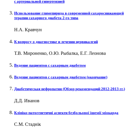
с артериальной гипертензией
Использование глимепирида в современной сахароснижающей
терапии сахарного диабета 2-го типа
Н.А. Кравчун
К вопросу о диагностике и лечении цервикалгий
Т.В. Мироненко, О.Ю. Рыбалка, Е.Г. Леонова
Ведение пациентов с сахарным диабетом
Ведение пациентов с сахарным диабетом (окончание)
Диабетическая нефропатия (Обзор рекомендаций 2012-2013 гг.)
Д.Д. Иванов
Клініко-патогенетичні аспекти безбольової ішемії міокарда
С.М. Стаднік