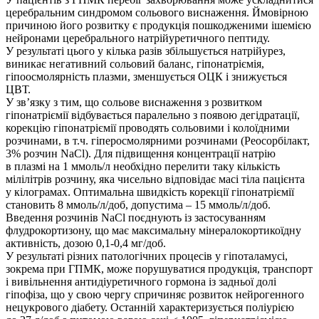
церебральним синдромом сольового виснаження. Ймовірною
причиною його розвитку є продукція пошкодженими ішемією
нейронами церебрального натрій­уретичного пептиду.
У результаті цього у кілька разів збільшується натрійурез,
виникає негативний сольовий баланс, гіпонатріємія,
гіпоосмолярність плазми, зменшується ОЦК і знижується
ЦВТ.
У зв’язку з тим, що сольове виснаження з розвитком
гіпонатріємії відбувається паралельно з появою дегідратації,
корекцію гіпонатріємії проводять сольовими і колоїдними
розчинами, в т.ч. гіперосмолярними розчинами (Реосорбілакт,
3% розчин NaCl). Для підвищення концентрації натрію
в плазмі на 1 ммоль/л необхідно перелити таку кількість
мілілітрів розчину, яка чисельно відповідає масі тіла пацієнта
у кілограмах. Оптимальна швидкість корекції гіпонатріємії
становить 8 ммоль/л/доб, допустима – 15 ммоль/л/доб.
Введення розчинів NaCl поєднують із застосуванням
флудрокортизону, що має максимальну мінералокортикоїдну
активність, дозою 0,1-0,4 мг/доб.
У результаті різних патологічних процесів у гіпоталамусі,
зокрема при ГПМК, може порушуватися продукція, транспорт
і вивільнення антидіуретичного гормона із задньої долі
гіпофіза, що у свою чергу спричиняє розвиток нейрогенного
нецукрового діабету. Останній характеризується поліурією