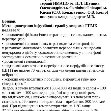
терапії НМАПО ім. П.Л. Шупика,
Олександрівської клінічної лікарні м.
Києва (С.О. Кондратенко, О.В. Козяр)
виступив к.мед.н., доцент М.В.
Бондар
.
Мета проведення інфузійної терапії у хворих з ГПМК
полягає у:
• поповненні фізіологічних втрат води з сечею, калом, потом,
перспірацією;
• поповненні патологічних втрат води та електролітів
у результаті можливого розвитку церебральних синдромів
нецукрового діабету, сольового виснаження, у т.ч. на фоні
застосування осмотично активних розчинів;
• досягненні гемодилюції;
• підтримці адекватного церебрального перфузійного тиску
(ЦПТ) не нижче 70 мм рт. ст. для усунення ішемії та гіпоксії
нейронів;
• корекції електролітних порушень, передусім гіпо- або
гіпернатріємії.
За добу з сечею втрачається 1500-1800 мл води, з калом – 100
мл, з потом – 100 мл; перспіраційні втрати (з повітрям,
що видихається, і шляхом випаровування з поверхні тіла)
становлять 570 мл/м2 поверхні тіла – приблизно 800-900 мл/
доб. При підвищенні температури тіла на 1 °С вище
37 °С перспіраційні втрати рідини збільшуються на 50%.