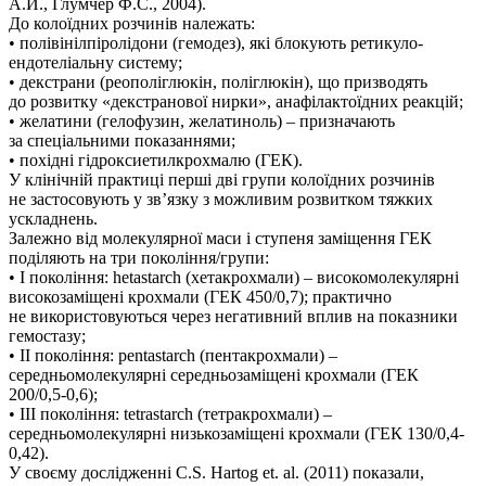
А.И., Глумчер Ф.С., 2004).
До колоїдних розчинів належать:
• полівінілпіролідони (гемодез), які блокують ретикуло-
ендотеліальну систему;
• декстрани (реополіглюкін, поліглюкін), що призводять
до розвитку «декстранової нирки», анафілактоїдних реакцій;
• желатини (гелофузин, желатиноль) – призначають
за спеціальними показаннями;
• похідні гідроксиетилкрохмалю (ГЕК).
У клінічній практиці перші дві групи колоїдних розчинів
не застосовують у зв’язку з можливим розвитком тяжких
ускладнень.
Залежно від молекулярної маси і ступеня заміщення ГЕК
поділяють на три покоління/групи:
• I покоління: hetastarch (хетакрохмали) – високомолекулярні
високозаміщені крохмали (ГЕК 450/0,7); практично
не використовуються через негативний вплив на показники
гемостазу;
• II покоління: pentastarch (пентакрохмали) –
середньомолекулярні середньозаміщені крохмали (ГЕК
200/0,5-0,6);
• III покоління: tetrastarch (тетракрохмали) –
середньомолекулярні низькозаміщені крохмали (ГЕК 130/0,4-
0,42).
У своєму дослідженні C.S. Hartog et. al. (2011) показали,