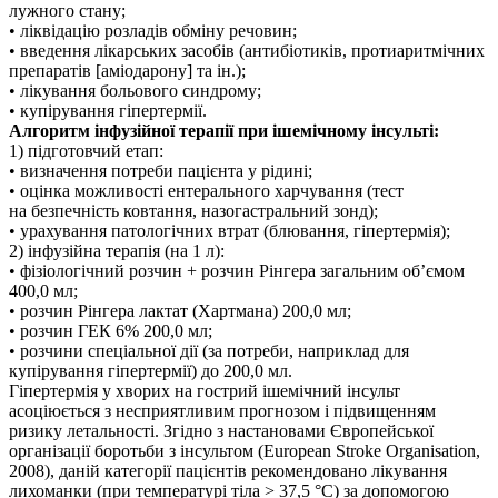
лужного стану;
• ліквідацію розладів обміну речовин;
• введення лікарських засобів (антибіотиків, протиаритмічних
препаратів [аміодарону] та ін.);
• лікування больового синдрому;
• купірування гіпертермії.
Алгоритм інфузійної терапії при ішемічному інсульті:
1) підготовчий етап:
• визначення потреби пацієнта у рідині;
• оцінка можливості ентерального харчування (тест
на безпечність ковтання, назогастральний зонд);
• урахування патологічних втрат (блювання, гіпертермія);
2) інфузійна терапія (на 1 л):
• фізіологічний розчин + розчин Рінгера загальним об’ємом
400,0 мл;
• розчин Рінгера лактат (Хартмана) 200,0 мл;
• розчин ГЕК 6% 200,0 мл;
• розчини спеціальної дії (за потреби, наприклад для
купірування гіпертермії) до 200,0 мл.
Гіпертермія у хворих на гострий ішемічний інсульт
асоціюється з несприятливим прогнозом і підвищенням
ризику летальності. Згідно з настановами Європейської
організації боротьби з інсультом (European Stroke Organisation,
2008), даній категорії пацієнтів рекомендовано лікування
лихоманки (при температурі тіла > 37,5 °С) за допомогою