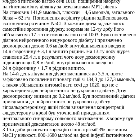
мл/доб з питомою вагою сечі 1018, поширення набряку
на гіпоталамічну ділянку за результатами МРТ, рівень
Na становив 141,9 ммоль/л, глюкози – 4,6 ммоль/л, загального
білка – 62 г/л. Поповнення дефіциту рідини здійснювалось
ізотонічним розчином NaCl. З кожним днем відзначалось
самостійне зростання діурезу, зокрема на 12-ту добу його
об’єм сягнув 17 л з питомою вагою сечі 1003. Було поставлено
діагноз нейрогенного нецукрового діабету і призначено
десмопресин дозою 0,6 мг/доб; внутрішньовенно введено
14 л фізрозчину + 3,1 л випито рідини. На 13-ту добу діурез
становив 25,4 л, в результаті чого дозу десмопресину
підвищено до 0,8 мг/доб; внутрішньовенно введено
24 л фізрозчину + 1,7 л рідини випито.
На 14-й день лікування діурез зменшився до 3,5 л, проте
зафіксовано посилення гіпонатріємії зі 134,3 до 127,3 ммоль/л,
а також збільшення питомої ваги сечі до 1020, що не є
характерним для нейрогенного нецукрового діабету. Дозу
десмопресину знизили до 0,2 мг/доб. Був поставлений діагноз
приєднання до нейрогенного нецукрового діабету
гіпоальдостеронізму, який після визначення концентрації
альдостерону в крові був уточнений приєднанням
центрального синдрому сольового виснаження. Хворому був
призначений дексаметазон дозою 48 мг/доб.
З 15-ї доби розпочато корекцію гіпонатріємії 3% розчином
NaCl у кількості 800-1680 мл/доб на фоні інфузії ізотонічного