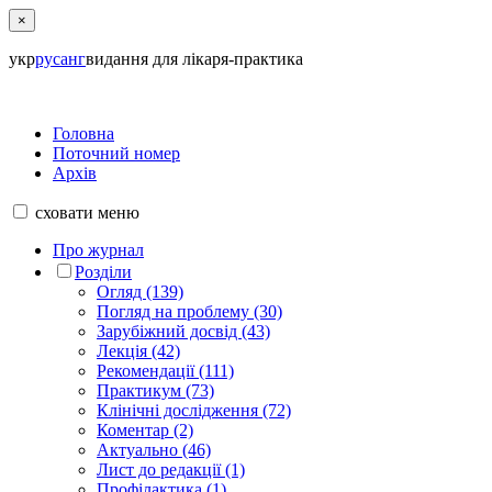
×
укр
рус
анг
видання для лікаря-практика
Головна
Поточний номер
Архів
сховати
меню
Про журнал
Розділи
Огляд (139)
Погляд на проблему (30)
Зарубіжний досвід (43)
Лекція (42)
Рекомендації (111)
Практикум (73)
Клінічні дослідження (72)
Коментар (2)
Актуально (46)
Лист до редакції (1)
Профілактика (1)