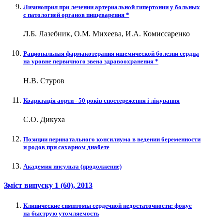
Лизиноприл при лечении артериальной гипертонии у больных
с патологией органов пищеварения *
Л.Б. Лазебник, О.М. Михеева, И.А. Комиссаренко
Рациональная фармакотерапия ишемической болезни сердца
на уровне первичного звена здравоохранения *
Н.В. Стуров
Коарктація аорти - 50 років спостереження і лікування
С.О. Дикуха
Позиции перинатального консилиума в ведении беременности
и родов при сахарном диабете
Академия инсульта (продолжение)
Зміст випуску
1 (60)
, 2013
Клинические симптомы сердечной недостаточности: фокус
на быструю утомляемость