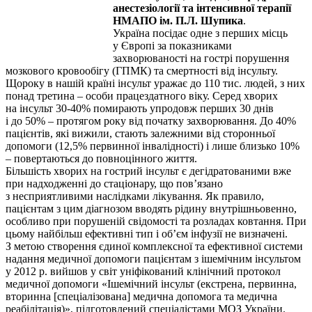
анестезіології та інтенсивної терапії
НМАПО ім. П.Л. Шупика
.
Україна посідає одне з перших місць
у Європі за показниками
захворюваності на гострі порушення
мозкового кровообігу (ГПМК) та смертності від інсульту.
Щороку в нашій країні інсульт уражає до 110 тис. людей, з них
понад третина – особи працездатного віку. Серед хворих
на інсульт 30-40% помирають упродовж перших 30 днів
і до 50% – протягом року від початку захворювання. До 40%
пацієнтів, які вижили, стають залежними від сторонньої
допомоги (12,5% первинної інвалідності) і лише близько 10%
– повертаються до повноцінного життя.
Більшість хворих на гострий інсульт є дегідратованими вже
при надходженні до стаціонару, що пов’язано
з несприятливими наслідками лікування. Як правило,
пацієнтам з цим діагнозом вводять рідину внутрішньовенно,
особливо при порушеній свідомості та розладах ковтання. При
цьому найбільш ефективні тип і об’єм інфузії не визначені.
З метою створення єдиної комплексної та ефективної системи
надання медичної допомоги пацієнтам з ішемічним інсультом
у 2012 р. вийшов у світ уніфікований клінічний протокол
медичної допомоги «Ішемічний інсульт (екстрена, первинна,
вторинна [спеціалізована] медична допомога та медична
реабілітація)», підготовлений спеціалістами МОЗ України.