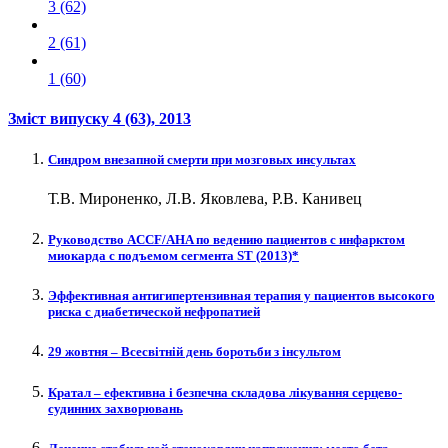
3 (62)
2 (61)
1 (60)
Зміст випуску
4 (63)
, 2013
Синдром внезапной смерти при мозговых инсультах
Т.В. Мироненко, Л.В. Яковлева, Р.В. Канивец
Руководство ACCF/AHA по ведению пациентов с инфарктом
миокарда с подъемом сегмента ST (2013)*
Эффективная антигипертензивная терапия у пациентов высокого
риска с диабетической нефропатией
29 жовтня – Всесвітній день боротьби з інсультом
Кратал – ефективна і безпечна складова лікування серцево-
судинних захворювань