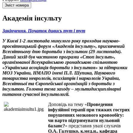
Зміст номера
Академія інсульту
Закінчення. Початок дивись тут
і тут
У Києві 1-2 листопада минулого року проходив науково-
просвітницький форум «Академія інсульту», присвячений
Всесвітньому дню боротьби з інсультом (29 листопада).
Даний захід був частиною програми «Стоп інсульт»,
організованої Всеукраїнською громадською спільнотою
«Українська асоціація боротьби з інсультом» за підтримки
МОЗ України, НМАПО імені П.Л. Шупика, Наукового
товариства неврологів, психіатрів і наркологів України,
Всесвітньої та Європейської організацій з боротьби з
інсультом. Головна тема заходу – мультидисциплінарні
питання сучасної інсультології.
Доповідь на тему «
Проведення
інфузійної терапії при тяжких гострих
порушеннях мозкового кровообігу:
чи варто підтримувати нульовий
баланс?
» представив увазі слухачів
О.А. Галушко, к.мед.н., кафедра