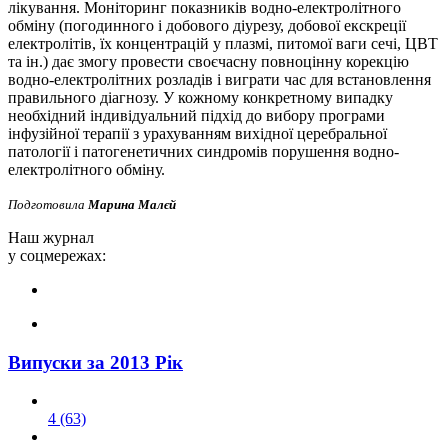
лікування. Моніторинг показників водно-електролітного
обміну (погодинного і добового діурезу, добової екскреції
електролітів, їх концентрацій у плазмі, питомої ваги сечі, ЦВТ
та ін.) дає змогу провести своєчасну повноцінну корекцію
водно-електролітних розладів і виграти час для встановлення
правильного діагнозу. У кожному конкретному випадку
необхідний індивідуальний підхід до вибору програми
інфузійної терапії з урахуванням вихідної церебральної
патології і патогенетичних синдромів порушення водно-
електролітного обміну.
Подготовила
Марина Малєй
Наш журнал
у соцмережах:
Випуски за 2013 Рік
4 (63)