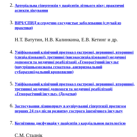
Артеріальна гіпертензія у пацієнтів літнього віку: практичні
аспекти лікування
ВИЧ/СПИД и сердечно-сосудистые заболевания (случай из
практики)
Н.Т. Ватутин, Н.В. Калинкина, Е.В. Кетинг и др.
Уніфікований клінічний протокол екстреної, первинної, вторинної
(спеціалізованої), третинної (високоспеціалізованої) медичної
допомоги та медичної реабілітації «Геморагічний інсульт
(внутрішньомозкова гематома, аневризмальний
субарахноїдальний крововилив)
Уніфікований клінічний протокол екстреної, первинної, вторинної,
третинної медичної допомоги та медичної реабілітації
«Геморагічний інсульт» (Додатки)
Застосування лізиноприлу в купіруванні гіпертензії протягом
перших 24 год після розвитку гострого ішемічного інсульту
Когнітивна дисфункція у пацієнтів з кардіальною патологією
С.М. Стаднік