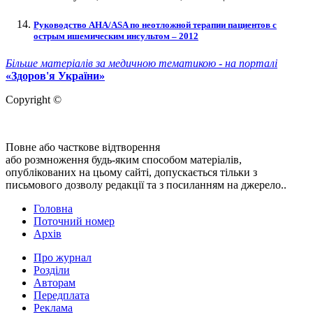
Руководство АHA/АSA по неотложной терапии пациентов с
острым ишемическим инсультом – 2012
Більше матеріалів за медичною тематикою - на порталі
«Здоров'я України»
Copyright ©
Повне або часткове відтворення
або розмноження будь-яким способом матеріалів,
опублікованих на цьому сайті, допускається тільки з
письмового дозволу редакції та з посиланням на джерело..
Головна
Поточний номер
Архів
Про журнал
Розділи
Авторам
Передплата
Реклама