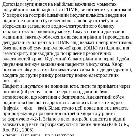
Доповідач зупинився на найбільш важливих моментах
інфузійної терапії пацієнтів з ГПМК, висвітлених у протоколі.
У хворих на гострий ішемічний інсульт кількість введенної
рідини не повинна бути меншою за добову потребу для
збереження загального водно-електролітного балансу
та кровотоку в головному мозку. Тому з позицій доказової
медицини тактику обмеження введення рідини і проведення
дегідратації у пацієнтів з ГПМК слід вважати неприпустимою.
Зменшення об’єму циркулюючої крові (ОЦК) та підвищення
гематокриту призводять до погіршення реологічних
властивостей крові. Від’ємний баланс рідини в перші 3 доби
лікування знижує виживання пацієнтів з інсультом. Хворі
похилого віку, у яких відзначається схильність до дегідратації,
входять до групи ризику розвитку водно-електролітних
розладів.
Пацієнт з інсультом не повинен їсти, пити та приймати через
рот ліки (nil per os – нічого через рот), доки не буде
встановлено, що ковтання є безпечним. Адекватний об’єм
рідини для більшості дорослих становить близько 3 л/доб
(інфузія + ліки + їжа). Більш точно цей показник визначають
при розрахунку щогодинної потреби хворого у рідині
за формулою 4-2-1. Згідно з нею, потреби пацієнта в рідині
залежать від ваги та розраховуються таким чином (Park G.R.,
Roe P.G., 2005):
• перші 10 кг ваги – по 4 мл/кг/год;