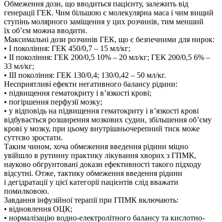
Обмеження дози, що вводиться пацієнту, залежить від
генерації ГЕК. Чим більшою є молекулярна маса і чим вищий
ступінь молярного заміщення у цих розчинів, тим менший
їх об’єм можна вводити.
Максимальні дози розчинів ГЕК, що є безпечними для нирок:
• I покоління: ГЕК 450/0,7 – 15 мл/кг;
• II покоління: ГЕК 200/0,5 10% – 20 мл/кг; ГЕК 200/0,5 6% –
33 мл/кг;
• III покоління: ГЕК 130/0,4; 130/0,42 – 50 мл/кг.
Несприятливі ефекти негативного балансу рідини:
• підвищення гематокриту і в’язкості крові;
• погіршення перфузії мозку;
• у відповідь на підвищення гематокриту і в’язкості крові
відбувається розширення мозкових судин, збільшення об’єму
крові у мозку, при цьому внутрішньочерепний тиск може
суттєво зростати.
Таким чином, хоча обмеження введення рідини міцно
увійшло в рутинну практику лікування хворих з ГПМК,
науково обгрунтовані докази ефективності такого підходу
відсутні. Отже, тактику обмеження введення рідини
і дегідратації у цієї категорії пацієнтів слід вважати
помилковою.
Завдання інфузійної терапії при ГПМК включають:
• відновлення ОЦК;
• нормалізацію водно-електролітного балансу та ­кислотно-