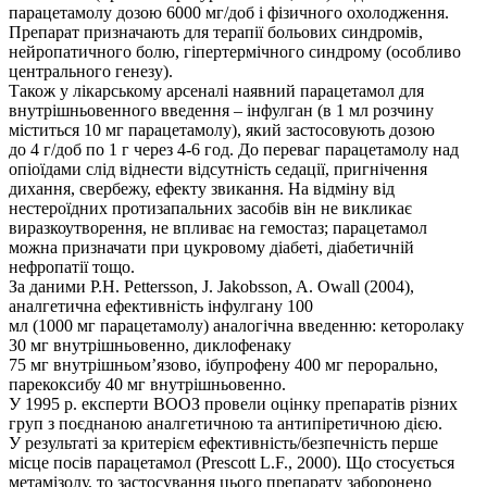
парацетамолу дозою 6000 мг/доб і фізичного охолодження.
Препарат призначають для терапії больових синдромів,
нейропатичного болю, гіпертермічного синдрому (особливо
центрального генезу).
Також у лікарському арсеналі наявний парацетамол для
внутрішньовенного введення – інфулган (в 1 мл розчину
міститься 10 мг парацетамолу), який застосовують дозою
до 4 г/доб по 1 г через 4-6 год. До переваг парацетамолу над
опіоїдами слід віднести відсутність седації, пригнічення
дихання, свербежу, ефекту звикання. На відміну від
нестероїдних протизапальних засобів він не викликає
виразкоутворення, не впливає на гемостаз; парацетамол
можна призначати при цукровому діабеті, діабетичній
нефропатії тощо.
За даними P.H. Pettersson, J. Jakobsson, A. Owall (2004),
аналгетична ефективність інфулгану 100
мл (1000 мг парацетамолу) аналогічна введенню: кеторолаку
30 мг внутрішньовенно, диклофенаку
75 мг внутрішньом’язово, ібупрофену 400 мг перорально,
парекоксибу 40 мг внутрішньовенно.
У 1995 р. експерти ВООЗ провели оцінку препаратів різних
груп з поєднаною аналгетичною та антипіретичною дією.
У результаті за критерієм ефективність/безпечність перше
місце посів парацетамол (Prescott L.F., 2000). Що стосується
метамізолу, то застосування цього препарату заборонено