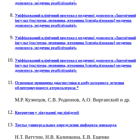
допомога, медична реабілітація)»
Уніфікований клінічний протокол медичної допомоги «Ішемічний
інсульт (екстрена, первинна, вторинна [спеціалізована] медична
допомога, медична реабілітація)»
Уніфікований клінічний протокол медичної допомоги «Ішемічний
інсульт (екстрена, первинна, вторинна [спеціалізована] медична
допомога, медична реабілітація)»
Уніфікований клінічний протокол медичної допомоги «Ішемічний
інсульт (екстрена, первинна, вторинна [спеціалізована] медична
допомога, медична реабілітація)»
Основные принципы диагностики и амбулаторного лечения
облитерирующего атеросклероза *
М.Р. Кузнецов, С.В. Родионов, А.О. Вирганский и др.
Кверцетин у лікуванні дисліпідемії
Третье универсальное определение инфаркта миокарда
Н.Т. Ватутин, Н.В. Калинкина, Е.В. Ещенко