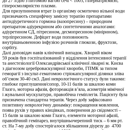
до 27 л/доб з питомою вагою сечі < 1005, гіпернатріємією,
гіперосмолярністю плазми.
Для призупинення втрат із організму осмотично вільної води
призначають специфічну замісну терапію препаратами
антидіуретичного гормона (вазопресину) – природним
препаратом адіурекрином або синтетичними аналогами:
адіуретином СД, пітресином, десмопресином (мінірином),
терліпресином. Дефіцит води поповнюють
внутрішньовенною інфузією розчинів глюкози, фруктози,
сорбіту.
Далі доповідач навів клінічний випадок. Хворий віком
59 років був госпіталізований у відділення інтенсивної терапії
та анестезіології Олександрівської клінічної лікарні м. Києва
з діагнозом цереброваскулярної хвороби, ГПМК за типом
геморагії з інсульт-гематомою стріокапсулярної ділянки зліва
об’ємом 30-40 см3. Дані неврологічного статусу були такими:
глибоке приглушення/сопор, 10-11 балів за шкалою коми
Глазго, моторна афазія, фотореакція в’яла, асиметрія мімічної
і жувальної мускулатури, правобічна геміплегія. Пацієнту була
призначена стандартна терапія. Через добу зафіксовано
позитивну неврологічну динаміку: покращення мовлення,
поява рухів у правих кінцівках, повернення до свідомості –
15 балів за шкалою коми Глазго, елементи моторної афазії,
правобічний геміпарез, внутрішньочерепний тиск – 6 мм рт.
ст. На 7-му добу спостерігалося збільшення діурезу до 4700