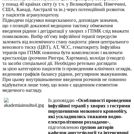
у понад 40 країнах світу (у т.ч. у Великобританії, Німеччині,
США, Канаді, Австралії та ін.) через потенційний розвиток
у пацієнтів агранулоцитозу.
Підводячи підсумки вищесказаного, доповідач зазначив,
що з позицій доказової медицини тактику обмеження
введення рідини і дегідратації у хворих з ГПМК слід вважати
помилковою. Вибір об’єму інфузійної терапії передусім
залежить від волемічного стану пацієнта: рівня центрального
венозного тиску (ЦВТ), АТ, ЧСС, гематокриту. Інфузійна
терапія при ГПМК повинна бути комплексною і включати
кристалоїди (розчини Рінгера, Хартмана), колоїди (гекодез)
та засоби спеціальної дії. Необхідно ретельно доглядати
за цією категорією пацієнтів із проведенням клінічних оглядів,
веденням графіків балансу рідини, регулярним зважуванням.
При цьому внутрішньовенне введення розчинів не повинно
відбуватися лише тому, що вони є щоденним елементом
медичного нагляду.
Із доповіддю «
Особливості проведення
інфузійної терапії у хворих з гострими
порушеннями мозкового кровообігу,
які ускладнились тяжкими водно-
електролітними розладами
»,
підготовленою
групою авторів
кафедри анестезіології та інтенсивної