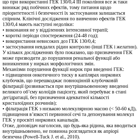
що при використанні ГЕК 130/0,4 III покоління все ж таки
виникає ряд побічних ефектів, тому питання щодо
пріоритетності і безпечності їх застосування залишається
спірним. Клінічні дослідження по вивченню ефектів ГЕК
130/0,4 мають наступні недоліки:
• виконання не у відділеннях інтенсивної терапії;
• короткі періоди спостереження (24-48 год);
• використання невисоких доз ГЕК 130/0,4;
• застосування невдалих рідин контролю (інші ГЕК і желатин).
У кількох дослідженнях було показано, що призначення ГЕК
може призводити до порушення ренальної функції або
виникнення у нирках морфологічних змін.
Механізми порушення функції нирок при введенні ГЕК:
• підвищення онкотичного тиску в капілярах ниркових
клубочків, що перешкоджає повноцінній клубочковій
фільтрації (розвивається при внутрішньовенному введенні
великого об’єму колоїдів пацієнту, який перебуває в стані
дегідратації, без призначення адекватної кількості
кристалоїдних розчинів);
• фільтрація ГЕК з низькою молекулярною масою (< 50-60 кД),
підвищення в’язкості первинної сечі та депонування молекул
ГЕК у просвіті ниркових канальців.
Отже, доповідач наголосив, що будь-яка рідина, яка вводиться
внутрішньовенно, не повинна розглядатися як апріорі
безпечна (Powell-Tuck J. et al., 2010).