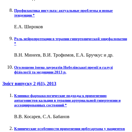
Профилактика инсульта: актуальные проблемы и новые
тенденции *
Е.А. Широков
Роль нейропротекции в терапии гипертонической энцефалопатии
*
В.Н. Минеев, В.И. Трофимов, Е.А. Бручкус и др.
Оголошено імена лауреатів Нобелівської премії в галузі
фізіології та медицини 2013 р.
Зміст випуску
2 (61)
, 2013
Клинико-фармакологические подходы к применению
антагонистов кальция в терапии артериальной гипертензии и
ассоциированных состояний *
В.В. Косарев, С.А. Бабанов
Клинические особенности применения ирбесартана у пациентов