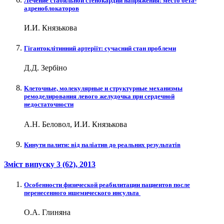
Лечение стабильной стенокардии напряжения: место бета-
адреноблокаторов
И.И. Князькова
Гігантоклітинний артеріїт: сучасний стан проблеми
Д.Д. Зербіно
Клеточные, молекулярные и структурные механизмы
ремоделирования левого желудочка при сердечной
недостаточности
А.Н. Беловол, И.И. Князькова
Кинути палити: від паліатив до реальних результатів
Зміст випуску
3 (62)
, 2013
Особенности физической реабилитации пациентов после
перенесенного ишемического инсульта
О.А. Глиняна