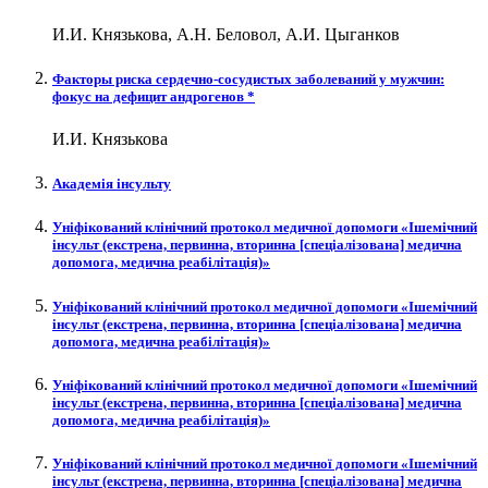
И.И. Князькова, А.Н. Беловол, А.И. Цыганков
Факторы риска сердечно-сосудистых заболеваний у мужчин:
фокус на дефицит андрогенов *
И.И. Князькова
Академія інсульту
Уніфікований клінічний протокол медичної допомоги «Ішемічний
інсульт (екстрена, первинна, вторинна [спеціалізована] медична
допомога, медична реабілітація)»
Уніфікований клінічний протокол медичної допомоги «Ішемічний
інсульт (екстрена, первинна, вторинна [спеціалізована] медична
допомога, медична реабілітація)»
Уніфікований клінічний протокол медичної допомоги «Ішемічний
інсульт (екстрена, первинна, вторинна [спеціалізована] медична
допомога, медична реабілітація)»
Уніфікований клінічний протокол медичної допомоги «Ішемічний
інсульт (екстрена, первинна, вторинна [спеціалізована] медична