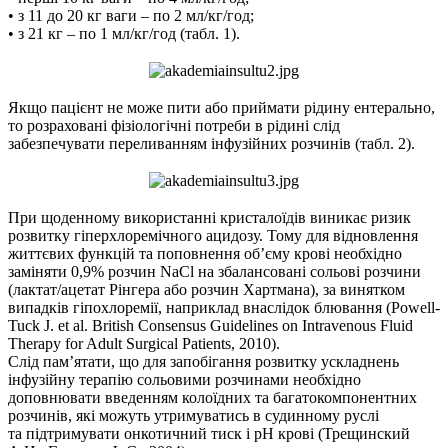
• з 11 до 20 кг ваги – по 2 мл/кг/год;
• з 21 кг – по 1 мл/кг/год (табл. 1).
Якщо пацієнт не може пити або приймати рідину ентерально,
то розраховані фізіологічні потреби в рідині слід
забезпечувати переливанням інфузійних розчинів (табл. 2).
При щоденному використанні кристалоїдів виникає ризик
розвитку гіперхлоремічного ацидозу. Тому для відновлення
життєвих функцій та поповнення об’єму крові необхідно
заміняти 0,9% розчин NaCl на збалансовані сольові розчини
(лактат/ацетат Рінгера або розчин Хартмана), за винятком
випадків гіпохлоремії, наприклад внаслідок блювання (Powell-
Tuck J. et al. British Consensus Guidelines on Intravenous Fluid
Therapy for Adult Surgical Patients, 2010).
Слід пам’ятати, що для запобігання розвитку ускладнень
інфузійну терапію сольовими розчинами необхідно
доповнювати введенням колоїдних та багатокомпонентних
розчинів, які можуть утримуватись в судинному руслі
та підтримувати онкотичний тиск і рН крові (Трещинский