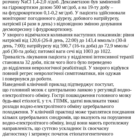
розчину NaCl 1,4-2,0 л/доб. Дексаметазон був замінений
на гідрокортизон дозою 500 мг/доб, а на 19-ту добу –
на флудрокортизон 0,1-0,2 мг/доб. У пацієнта здійснювали
моніторинг погодинного діурезу, добового натрійурезу,
натріємії (4 рази в день) з відповідною зміною дозування
десмопресину і флудрокортизону.
У хворого відмічалося коливання наступних показників: рівня
натріємії від 120,6 (26-й день, 22:00) до 143,4 ммоль/л (30-й
день, 7:00); натрійурезу від 590,7 (16-та доба) до 72,9 ммоль/
доб (30-та доба); питомої ваги сечі від 1003 до 1022.
Тривалість лікування пацієнта у відділенні інтенсивної терапії
становила 32 доби, після чого його було переведено
до відділення неврологічної реабілітації. У хворого відбувся
повний регрес неврологічної симптоматики, він одужав
і повернувся до роботи.
Наведений клінічний приклад підтверджує постулат,
що головний мозок є центральною ланкою у регуляції водно-
електролітного обміну. Гострі пошкодження головного мозку
будь-якої етіології, у т.ч. ГПМК, здатні викликати тяжкі
розлади водно-електролітного обміну церебрального
походження. У клінічній практиці може траплятися поєднання
кількох церебральних синдромів, що вказують на порушення
водно-електролітного обміну, іноді вони мають протилежну
направленість, що суттєво ускладнює їх своєчасну
діагностику і затримує початок етіопатогенетичного