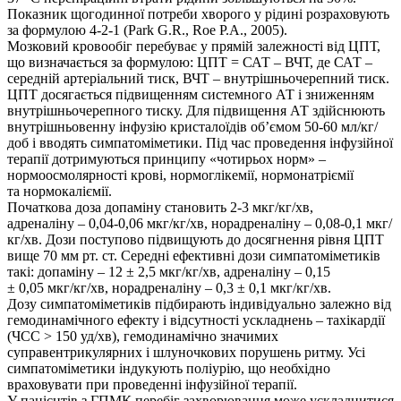
Показник щогодинної потреби хворого у рідині розраховують
за формулою 4-2-1 (Park G.R., Roe P.A., 2005).
Мозковий кровообіг перебу­ває у прямій залежності від ЦПТ,
що визначається за формулою: ЦПТ = САТ – ВЧТ, де САТ –
середній артеріальний тиск, ВЧТ – внутрішньочерепний тиск.
ЦПТ досягається підвищенням системного АТ і зниженням
внутрішньочерепного тиску. Для підвищення АТ здійснюють
внутрішньовенну інфузію кристалоїдів об’ємом 50-60 мл/кг/
доб і вводять симпатоміметики. Під час проведення інфузійної
терапії дотримуються принципу «чотирьох норм» –
нормоосмолярності крові, нормоглікемії, нормонатріємії
та нормокаліємії.
Початкова доза допаміну становить 2-3 мкг/кг/хв,
адреналіну – 0,04-0,06 мкг/кг/хв, норадреналіну – 0,08-0,1 мкг/
кг/хв. Дози поступово підвищують до досягнення рівня ЦПТ
вище 70 мм рт. ст. Середні ефективні дози симпатоміметиків
такі: допаміну – 12 ± 2,5 мкг/кг/хв, адреналіну – 0,15
± 0,05 мкг/кг/хв, норадреналіну – 0,3 ± 0,1 мкг/кг/хв.
Дозу симпатоміметиків підбирають індивідуально залежно від
гемодинамічного ефекту і відсутності ускладнень – тахікардії
(ЧСС > 150 уд/хв), гемодинамічно значимих
суправентрикулярних і шлуночкових порушень ритму. Усі
симпатоміметики індукують поліурію, що необхідно
враховувати при проведенні інфузійної терапії.
У пацієнтів з ГПМК перебіг захворювання може ускладнитися