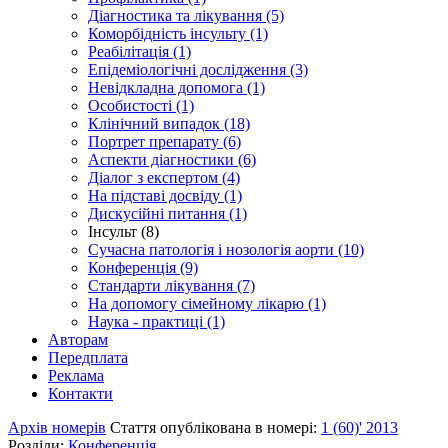
Діагностика та лікування (5)
Коморбідність інсульту (1)
Реабілітація (1)
Епідеміологічні дослідження (3)
Невідкладна допомога (1)
Особистості (1)
Клінічний випадок (18)
Портрет препарату (6)
Аспекти діагностики (6)
Діалог з експертом (4)
На підставі досвіду (1)
Дискусійні питання (1)
Інсульт (8)
Сучасна патологія і нозологія аорти (10)
Конференція (9)
Стандарти лікування (7)
На допомогу сімейному лікарю (1)
Наука - практиці (1)
Авторам
Передплата
Реклама
Контакти
Архів номерів
Стаття опублікована в номері:
1 (60)' 2013
Розділи:
Конференція