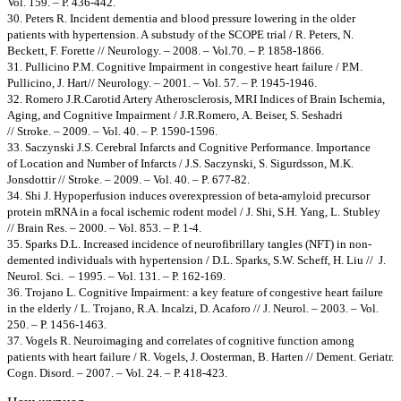
Vol. 159. – Р. 436-442.
30. Peters R. Incident dementia and blood pressure lowering in the older
patients with hypertension. A substudy of the SCOPE trial / R. Peters, N.
Beckett, F. Forette // Neurology. – 2008. – Vol.70. – Р. 1858-1866.
31. Pullicino P.M. Cognitive Impairment in congestive heart failure / Р.М.
Pullicino, J. Hart// Neurology. – 2001. – Vol. 57. – Р. 1945-1946.
32. Romero J.R.Carotid Artery Atherosclerosis, MRI Indices of Brain Ischemia,
Aging, and Cognitive Impairment / J.R.Romero, А. Beiser, S. Seshadri
// Stroke. – 2009. – Vol. 40. – P. 1590-1596.
33. Saczynski J.S. Cerebral Infarcts and Cognitive Performance. Importance
of Location and Number of Infarcts / J.S. Saczynski, S. Sigurdsson, M.K.
Jonsdottir // Stroke. – 2009. – Vol. 40. – P. 677-82.
34. Shi J. Hypoperfusion induces overexpression of beta-amyloid precursor
protein mRNA in a focal ischemic rodent model / J. Shi, S.H. Yang, L. Stubley
// Brain Res. – 2000. – Vol. 853. – Р. 1-4.
35. Sparks D.L. Increased incidence of neurofibrillary tangles (NFT) in non-
demented individuals with hypertension / D.L. Sparks, S.W. Scheff, Н. Liu // J.
Neurol. Sci. – 1995. – Vol. 131. – Р. 162-169.
36. Trojano L. Cognitive Impairment: a key feature of congestive heart failure
in the elderly / L. Trojano, R.A. Incalzi, D. Acaforo // J. Neurol. – 2003. – Vol.
250. – Р. 1456-1463.
37. Vogels R. Neuroimaging and correlates of cognitive function among
patients with heart failure / R. Vogels, J. Oosterman, B. Harten // Dement. Geriatr.
Cogn. Disord. – 2007. – Vol. 24. – Р. 418-423.