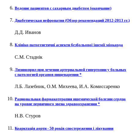
Ведение пациентов с сахарным диабетом (окончание)
Диабетическая нефропатия (Обзор рекомендаций 2012-2013 гг.)
Д.Д. Иванов
Клініко-патогенетичні аспекти безбольової ішемії міокарда
С.М. Стаднік
Лизиноприл при лечении артериальной гипертонии у больных
с патологией органов пищеварения *
Л.Б. Лазебник, О.М. Михеева, И.А. Комиссаренко
Рациональная фармакотерапия ишемической болезни сердца
на уровне первичного звена здравоохранения *
Н.В. Стуров
Коарктація аорти - 50 років спостереження і лікування