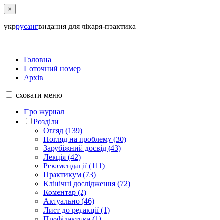
×
укр
рус
анг
видання для лікаря-практика
Головна
Поточний номер
Архів
сховати
меню
Про журнал
Розділи
Огляд (139)
Погляд на проблему (30)
Зарубіжний досвід (43)
Лекція (42)
Рекомендації (111)
Практикум (73)
Клінічні дослідження (72)
Коментар (2)
Актуально (46)
Лист до редакції (1)
Профілактика (1)