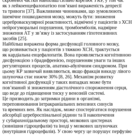
скроневої частки найбільш сильно корелює з КР, у той час
як з лейкоенцефалопатією пов’язані вираженість депресії
та тривоги [37]. Важливими чинниками, що зумовлюють
ішемічне пошкодження мозку, можуть бути: зниження
цереброваскулярної реактивності, відмічені у пацієнтів з ХСН
нейрогуморальні порушення, тромбоемболія, надмірне
зниження АТ у зв’язку із застосуванням гіпотензивних
засобів [25].
Найбільш виражена форма дисфункції головного мозку,
що розвивається у пацієнтів з тяжкою ХСН, трактується
як кардіальна енцефалопатія. Вона проявляється когнітивною
дисфункцією з брадифренією, порушенням уваги та інших
регуляторних процесів, апатико-абулічним синдромом. При
цьому КР зазвичай виявляються, якщо фракція викиду лівого
шлуночка стає нижче 30% [8, 26]. Механізм розвитку
когнітивної дисфункції у таких випадках може бути
пов’язаний зі зниженням діастолічного спорожнення серця,
що веде до підвищення тиску у венозній системі.
Це призводить до затримки рідини в організмі,
переповнювання інтракраніальних венозних синусів
та яремних вен. Як наслідок, може спостерігатися порушення
абсорбції цереброспінальної рідини та її накопичення
у субарахноїдальному просторі, мозкових цистернах
(зовнішня гідроцефалія) та іноді у мозкових шлуночках
(внутрішня гідроцефалія). У свою чергу це порушує перфузію