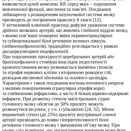
виявляється цілий комплекс КР, серед яких – порушення
мовленнєвої функції, мислення та пам’яті. Поєднання
лейкоареозу з розширенням шлуночкової системи мозку
призводить до погіршення праксису й уваги [12].
У вітчизняній клінічній практиці дифузне ураження системи
дрібних мозкових артерій, що живлять глибинні відділи мозку,
з якими пов’язані поширені зміни перивентрикулярної
та субкортикальної білої речовини великих півкуль
(лейкоенцефалопатія), традиційно розглядається у рамках
дисциркуляторної енцефалопатії.
При порушеннях прохідності церебральних артерій або
брахіоцефального стовбура внаслідок недостатності
кровопостачання мозку розвивається ішемічна гіпоксія
та атрофія нервових клітин з вторинною реакцією глії,
розпадом мієлінової оболонки та осьового циліндра.
Характерним є також поєднання вогнищ неповного некрозу
з малими поверхневими (гранулярна атрофія кори)
та глибинними інфарктами, а часто й більші кірково-підкіркові
інфаркти. При розвитку стенозу магістральних судин
головного мозку обсягом до 50% просвіту можуть
розвинутися інсульти, у т.ч. і субклінічні [24, 32]. Менш
виражений стеноз (до 25%) просвіту внутрішньої сонної
артерії призводить до появи гіперінтенсивності білої
речовини головного мозку і зменшення об’єму мозку. При
цьому слід відмітити, що діагностичним маркером може бути