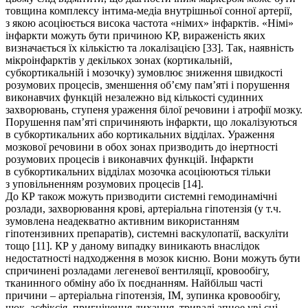
товщина комплексу інтима-медіа внутрішньої сонної артерії,
з якою асоціюється висока частота «німих» інфарктів. «Німі»
інфаркти можуть бути причиною КР, вираженість яких
визначається їх кількістю та локалізацією [33]. Так, наявність
мікроінфарктів у декількох зонах (кортикальній,
субкортикальній і мозочку) зумовлює зниження швидкості
розумових процесів, зменшення об’єму пам’яті і порушення
виконавчих функцій незалежно від кількості судинних
захворювань, ступеня ураження білої речовини і атрофії мозку.
Порушення пам’яті спричиняють інфаркти, що локалізуються
в субкортикальних або кортикальних відділах. Ураження
мозкової речовини в обох зонах призводить до інертності
розумових процесів і виконавчих функцій. Інфаркти
в субкортикальних відділах мозочка асоціюються тільки
з уповільненням розумових процесів [14].
До КР також можуть призводити системні гемодинамічні
розлади, захворювання крові, артеріальна гіпотензія (у т.ч.
зумовлена неадекватно активним використанням
гіпотензивних препаратів), системні васкулопатії, васкуліти
тощо [11]. КР у даному випадку виникають внаслідок
недостатності надходження в мозок кисню. Вони можуть бути
спричинені розладами легеневої вентиляції, кровообігу,
тканинного обміну або їх поєднанням. Найбільш часті
причини – артеріальна гіпотензія, ІМ, зупинка кровообігу,
шок, асфіксія, пригнічення дихання, тривалі апное уві сні,