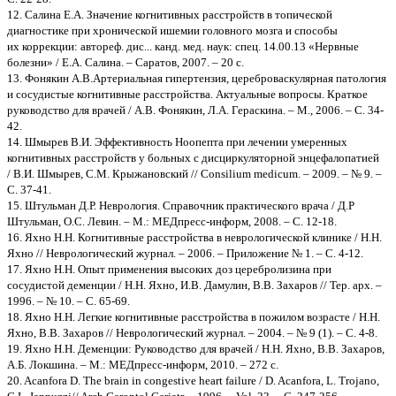
12. Салина Е.А. Значение когнитивных расстройств в топической
диагностике при хронической ишемии головного мозга и способы
их коррекции: автореф. дис... канд. мед. наук: спец. 14.00.13 «Нервные
болезни» / Е.А. Салина. – Саратов, 2007. – 20 с.
13. Фонякин А.В.Артериальная гипертензия, цереброваскулярная патология
и сосудистые когнитивные расстройства. Актуальные вопросы. Краткое
руководство для врачей / А.В. Фонякин, Л.А. Гераскина. – М., 2006. – С. 34-
42.
14. Шмырев В.И. Эффективность Ноопепта при лечении умеренных
когнитивных расстройств у больных с дисциркуляторной энцефалопатией
/ В.И. Шмырев, С.М. Крыжановский // Consilium medicum. – 2009. – № 9. –
С. 37-41.
15. Штульман Д.Р. Неврология. Справочник практического врача / Д.Р
Штульман, О.С. Левин. – М.: МЕДпресс-информ, 2008. – С. 12-18.
16. Яхно Н.Н. Когнитивные расстройства в неврологической клинике / Н.Н.
Яхно // Неврологический журнал. – 2006. – Приложение № 1. – С. 4-12.
17. Яхно Н.Н. Опыт применения высоких доз церебролизина при
сосудистой деменции / Н.Н. Яхно, И.В. Дамулин, В.В. Захаров // Тер. арх. –
1996. – № 10. – С. 65-69.
18. Яхно Н.Н. Легкие когнитивные расстройства в пожилом возрасте / Н.Н.
Яхно, В.В. Захаров // Неврологический журнал. – 2004. – № 9 (1). – С. 4-8.
19. Яхно Н.Н. Деменции: Руководство для врачей / Н.Н. Яхно, В.В. Захаров,
А.Б. Локшина. – М.: МЕДпресс-информ, 2010. – 272 с.
20. Acanfora D. The brain in congestive heart failure / D. Acanfora, L. Trojano,