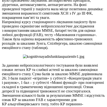
Було призначено лікування: антиаритмічні препарати,
діуретики, антикоагулянти, антиагреганти. На фоні
проведеної терапії у пацієнта мала місце позитивна динаміка:
зменшення вираженості симптомів ХСН з IV до ІІІ ФК,
покращення пам’яті та уваги.
Наприкінці курсу стаціонарного лікування пацієнту було
проведено скринінгове нейропсихологічне дослідження
з використанням шкали MMSE, батареї тестів для оцінки
лобної дисфункції (FAB), тесту «Малювання годинника».
Також була оцінена вираженість афективно-тривожних
розладів за шкалами Зунга, Спілбергера, шкалою самооцінки
емоційного стану (таблиця).
За даними нейропсихологічного тестування були виявлені
ознаки легких КР та слабкої астенії за шкалою самооцінки
емоційного стану. Сума балів за шкалою MMSE дорівнювала
26; 3 бали пацієнт «втратив» у субтесті «Концентрація уваги
і рахунок», 1 бал – у субтесті «Мовні функції» при повторенні
складної в граматичному відношенні пропозиції. Ознак
депресії та підвищеної тривожності не спостерігалося.
Зменшення кількості балів за результатами MMSE і відсутність
ознак КР за шкалою FAB є характерними для
КР альцгеймерівського типу, тобто КР первинно-