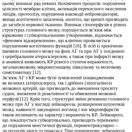
цьому виникає ряд певних біохімічних процесів: порушення
цілісності мембран клітин, активація перекисного окислення
ліпідів, протеолізу, порушення взаємодії нейромедіаторів,
явища асептичного запалення, апоптоз, що врешті призводять
до загибелі нервової тканини. Виникає гіпоперфузія в різних
структурах головного мозку, порушується зв’язок між
кірковими і субкортикальними утвореннями, відзначається
«феномен відокремлення», що клінічно проявляється
порушенням когнітивних функцій [16]. В осіб із хронічною
ішемією головного мозку на фоні АГ та при АГ у поєднанні
з церебральним атеросклерозом, а також при інфаркті мозку
в анамнезі виявляють КР різного ступеня вираженості,
загальномозкову, мікровогнищеву, півкульову та мозочкову
симптоматику [12].
Зв’язок АГ з КР може бути зумовлений пошкодженням
як великих (атеросклероз), так і дрібних (ліпогіаліноз)
мозкових артерій, що призводить до зменшення просвіту
судин, зниження їх реактивності та обмеження мозкової
перфузії [12]. Крім того, структурні зміни речовини головного
мозку при АГ у вигляді лейкоареоза, розширення шлуночків
мозку, наявності лакунарних вогнищ і зон мікроінфарктів
також впливають на характер і вираженість КР. Лейкоареоз,
що локалізується субкортикально, призводить переважно
до порушення мнестичної функції, перивентрикулярно –
до розладів уваги та праксису. При поширеному лейкоареозі