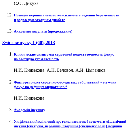
С.О. Дикуха
Позиции перинатального консилиума в ведении беременности
и родов при сахарном диабете
Академия инсульта (продолжение)
Зміст випуску
1 (60)
, 2013
Клинические симптомы сердечной недостаточности: фокус
на быструю утомляемость
И.И. Князькова, А.Н. Беловол, А.И. Цыганков
Факторы риска сердечно-сосудистых заболеваний у мужчин:
фокус на дефицит андрогенов *
И.И. Князькова
Академія інсульту
Уніфікований клінічний протокол медичної допомоги «Ішемічний
інсульт (екстрена, первинна, вторинна [спеціалізована] медична