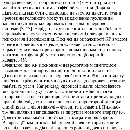
(ультразвукове) та нейровізуалізаційне (комп’ютерна або
магнітно-резонансна томографія) обстеження. Додаткова
діагностика має бути спрямована на уточнення стану судин
і речовини головного мозку та виключення пухлинних,
запальних, інших захворювань центральної нервової
системи [3, 13]. Нерідко для уточнення діагнозу необхідним
є динамічне спостереження за пацієнтом і повторні клініко-
психологічні дослідження. Посилення вираженості КР з часом
є однією з найбільш характерних ознак їх патологічного
характеру, оскільки при старінні зниження пам’яті та інших
когнітивних функцій має практично стаціонарний
характер [5].
Очевидно, що КР є основним неврологічним симптомом,
важливим для синдромальної, топічної та нозологічної
діагностики захворювань нервової системи. Різні зони мозку
пов’язані з різноманітними функціями, що сприяють розвитку
пам’яті та уваги. Наприклад, скроневі відділи відповідають
за сприйняття слуху і мови. Потилично-тім’яні ділянки
створюють зорове і просторове сприйняття, причому відділи
правої півкулі дають кольорові, оптико-просторові та лицьові
сприйняття, а лівої півкулі – літерні та предметні. Нижньо-
тім’яні ділянки відповідають за дії руки і мовного апарату [6].
Довготривала пам’ять пов’язана з асоціативною корою.
В адресації пам’ятних слідів у певні ділянки кори важливу
роль відіграють медіальні відділи скроневої ділянки півкуль,