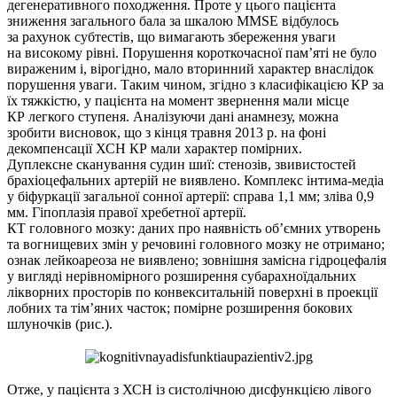
дегенеративного походження. Проте у цього пацієнта
зниження загального бала за шкалою MMSE відбулось
за рахунок субтестів, що вимагають збереження уваги
на високому рівні. Порушення короткочасної пам’яті не було
вираженим і, вірогідно, мало вторинний характер внаслідок
порушення уваги. Таким чином, згідно з класифікацією КР за
їх тяжкістю, у пацієнта на момент звернення мали місце
КР легкого ступеня. Аналізуючи дані анамнезу, можна
зробити висновок, що з кінця травня 2013 р. на фоні
декомпенсації ХСН КР мали характер помірних.
Дуплексне сканування судин шиї: стенозів, звивистостей
брахіоцефальних артерій не виявлено. Комплекс інтима-медіа
у біфуркації загальної сонної артерії: справа 1,1 мм; зліва 0,9
мм. Гіпоплазія правої хребетної артерії.
КТ головного мозку: даних про наявність об’ємних утворень
та вогнищевих змін у речовині головного мозку не отримано;
ознак лейкоареоза не виявлено; зовнішня замісна гідроцефалія
у вигляді нерівномірного розширення субарахноїдальних
лікворних просторів по конвекситальній поверхні в проекції
лобних та тім’яних часток; помірне розширення бокових
шлуночків (рис.).
Отже, у пацієнта з ХСН із систолічною дисфункцією лівого