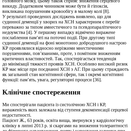
головного мозку, цьому також сприяє зниження серцевого
викиду. Додатковим чинником може бути й гіпоксія,
викликана порушенням кровообігу в малому колі [8].
У результаті проведених досліджень виявлено, що для
судинної деменції у хворих на ХСН характерним є перебіг
переважно за типом амнестичного та псевдопаралітичного
недоумства [4]. У першому випадку відмічено виражене
послаблення пам’яті на поточні події. При другому типі
судинної деменції на фоні монотонно добродушного настрою
КР проявлялися відносно нерізкими мнестичними
порушеннями, пов’язаними, проте, з помітним зниженням
критичних властивостей. Так, спостерігається тенденція
до мінімізації тяжкості проявів ХСН. Особливо високий ризик
КР має місце при поєднанні ХСН з АГ. При цьому страждають
як загальний стан когнітивної сфери, так і окремі когнітивні
функції: пам’ять, увага, регуляторні процеси [36].
Клінічне спостереження
Ми спостерігали пацієнта із систолічною ХСН і КР,
вираженість яких залежала від ступеня декомпенсації серцевої
недостатності.
Пацієнт Ж., 63 років, освіта вища, звернувся у кардіологічну
клініку в липні 2013 р. зі скаргами на зниження толерантності
до фізичного навантаження, появу і наростання задишки при