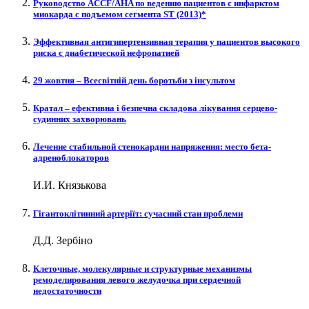
Руководство ACCF/AHA по ведению пациентов с инфарктом
миокарда с подъемом сегмента ST (2013)*
Эффективная антигипертензивная терапия у пациентов высокого
риска с диабетической нефропатией
29 жовтня – Всесвітній день боротьби з інсультом
Кратал – ефективна і безпечна складова лікування серцево-
судинних захворювань
Лечение стабильной стенокардии напряжения: место бета-
адреноблокаторов
И.И. Князькова
Гігантоклітинний артеріїт: сучасний стан проблеми
Д.Д. Зербіно
Клеточные, молекулярные и структурные механизмы
ремоделирования левого желудочка при сердечной
недостаточности