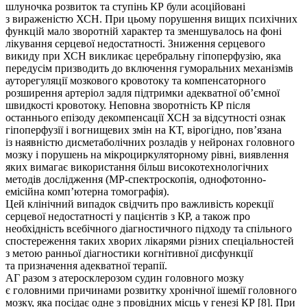
шлуночка розвиток та ступінь КР були асоційовані
з вираженістю ХСН. При цьому порушення вищих психічних
функцій мало зворотній характер та зменшувалось на фоні
лікування серцевої недостатності. Зниження серцевого
викиду при ХСН викликає церебральну гіпоперфузію, яка
передусім призводить до включення гуморальних механізмів
ауторегуляції мозкового кровотоку та компенсаторного
розширення артеріол задля підтримки адекватної об’ємної
швидкості кровотоку. Неповна зворотність КР після
останнього епізоду декомпенсації ХСН за відсутності ознак
гіпоперфузії і вогнищевих змін на КТ, вірогідно, пов’язана
із наявністю дисметаболічних розладів у нейронах головного
мозку і порушень на мікроциркуляторному рівні, виявлення
яких вимагає використання більш високотехнологічних
методів дослідження (МР-спектроскопія, однофотонно-
емісійна комп’ютерна томографія).
Цей клінічний випадок свідчить про важливість корекції
серцевої недостатності у пацієнтів з КР, а також про
необхідність всебічного діагностичного підходу та спільного
спостереження таких хворих лікарями різних спеціальностей
з метою ранньої діагностики когнітивної дисфункції
та призначення адекватної терапії.
АГ разом з атеросклерозом судин головного мозку
є головними причинами розвитку хронічної ішемії головного
мозку, яка посідає одне з провідних місць у генезі КР [8]. При