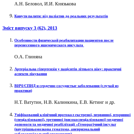
А.Н. Беловол, И.И. Князькова
Кинути палити: від паліатив до реальних результатів
Зміст випуску
3 (62)
, 2013
Особенности физической реабилитации пациентов после
перенесенного ишемического инсульта
О.А. Глиняна
Артеріальна гіпертензія у пацієнтів літнього віку: практичні
аспекти лікування
ВИЧ/СПИД и сердечно-сосудистые заболевания (случай из
практики)
Н.Т. Ватутин, Н.В. Калинкина, Е.В. Кетинг и др.
Уніфікований клінічний протокол екстреної, первинної, вторинної
(спеціалізованої), третинної (високоспеціалізованої) медичної
допомоги та медичної реабілітації «Геморагічний інсульт
(внутрішньомозкова гематома, аневризмальний
субарахноїдальний крововилив)