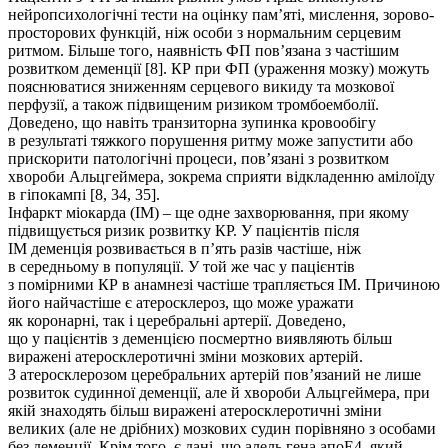
нейропсихологічні тести на оцінку пам’яті, мислення, зорово-
просторових функцій, ніж особи з нормальним серцевим
ритмом. Більше того, наявність ФП пов’язана з частішим
розвитком деменції [8]. КР при ФП (ураження мозку) можуть
пояснюватися зниженням серцевого викиду та мозкової
перфузії, а також підвищеним ризиком тромбоемболії.
Доведено, що навіть транзиторна зупинка кровообігу
в результаті тяжкого порушення ритму може запустити або
прискорити патологічні процеси, пов’язані з розвитком
хвороби Альцгеймера, зокрема сприяти відкладенню амілоїду
в гіпокампі [8, 34, 35].
Інфаркт міокарда (ІМ) – ще одне захворювання, при якому
підвищується ризик розвитку КР. У пацієнтів після
ІМ деменція розвивається в п’ять разів частіше, ніж
в середньому в популяції. У той же час у пацієнтів
з помірними КР в анамнезі частіше трапляється ІМ. Причиною
його найчастіше є атеросклероз, що може уражати
як коронарні, так і церебральні артерії. Доведено,
що у пацієнтів з деменцією посмертно виявляють більш
виражені атеросклеротичні зміни мозкових артерій.
З атеросклерозом церебральних артерій пов’язаний не лише
розвиток судинної деменції, але й хвороби Альцгеймера, при
якій знаходять більш виражені атеросклеротичні зміни
великих (але не дрібних) мозкових судин порівняно з особами
без деменції. Крім того, є дані, що алель гена апоЕ4, який