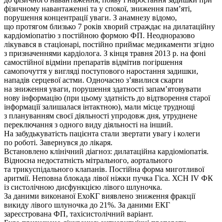
фізичному навантаженні та у спокої, зниження пам’яті,
порушення концентрації уваги. З анамнезу відомо,
що протягом близько 7 років хворий страждає на дилатаційну
кардіоміопатію з постійною формою ФП. Неодноразово
лікувався в стаціонарі, постійно приймає медикаменти згідно
з призначеннями кардіолога. З кінця травня 2013 р. на фоні
самостійної відміни препаратів відмітив погіршення
самопочуття у вигляді поступового наростання задишки,
нападів серцевої астми. Одночасно з’явилися скарги
на зниження уваги, порушення здатності запам’ятовувати
нову інформацію (при цьому здатність до відтворення старої
інформації залишалася інтактною), мали місце труднощі
з плануванням своєї діяльності упродовж дня, утруднене
переключання з одного виду діяльності на інший.
На забудькуватість пацієнта стали звертати увагу і колеги
по роботі. Завернувся до лікаря.
Встановлено клінічний діагноз: дилатаційна кардіоміопатія.
Відносна недостатність мітрального, аортального
та трикуспідального клапанів. Постійна форма миготливої
аритмії. Неповна блокада лівої ніжки пучка Гіса. ХСН IV ФК
із систолічною дисфункцією лівого шлуночка.
За даними виконаної ЕхоКГ виявлено зниження фракції
викиду лівого шлуночка до 21%. За даними ЕКГ
зареєстрована ФП, тахісистолічний варіант.