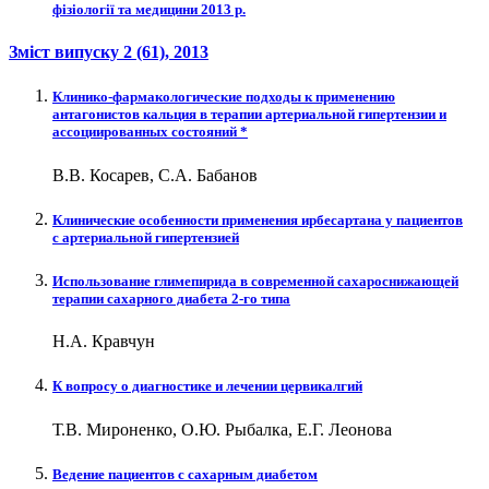
фізіології та медицини 2013 р.
Зміст випуску
2 (61)
, 2013
Клинико-фармакологические подходы к применению
антагонистов кальция в терапии артериальной гипертензии и
ассоциированных состояний *
В.В. Косарев, С.А. Бабанов
Клинические особенности применения ирбесартана у пациентов
с артериальной гипертензией
Использование глимепирида в современной сахароснижающей
терапии сахарного диабета 2-го типа
Н.А. Кравчун
К вопросу о диагностике и лечении цервикалгий
Т.В. Мироненко, О.Ю. Рыбалка, Е.Г. Леонова
Ведение пациентов с сахарным диабетом