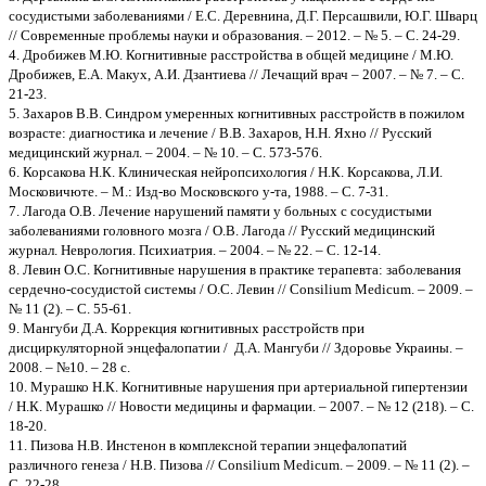
сосудистыми заболеваниями / Е.С. Деревнина, Д.Г. Персашвили, Ю.Г. Шварц
// Современные проблемы науки и образования. – 2012. – № 5. – С. 24-29.
4. Дробижев М.Ю. Когнитивные расстройства в общей медицине / М.Ю.
Дробижев, Е.А. Макух, А.И. Дзантиева // Лечащий врач – 2007. – № 7. – С.
21-23.
5. Захаров В.В. Синдром умеренных когнитивных расстройств в пожилом
возрасте: диагностика и лечение / В.В. Захаров, Н.Н. Яхно // Русский
медицинский журнал. – 2004. – № 10. – С. 573-576.
6. Корсакова Н.К. Клиническая нейропсихология / Н.К. Корсакова, Л.И.
Московичюте. – М.: Изд-во Московского у-та, 1988. – С. 7-31.
7. Лагода О.В. Лечение нарушений памяти у больных с сосудистыми
заболеваниями головного мозга / О.В. Лагода // Русский медицинский
журнал. Неврология. Психиатрия. – 2004. – № 22. – С. 12-14.
8. Левин О.С. Когнитивные нарушения в практике терапевта: заболевания
сердечно-сосудистой системы / О.С. Левин // Consilium Medicum. – 2009. –
№ 11 (2). – С. 55-61.
9. Мангуби Д.А. Коррекция когнитивных расстройств при
дисциркуляторной энцефалопатии / Д.А. Мангуби // Здоровье Украины. –
2008. – №10. – 28 с.
10. Мурашко Н.К. Когнитивные нарушения при артериальной гипертензии
/ Н.К. Мурашко // Новости медицины и фармации. – 2007. – № 12 (218). – С.
18-20.
11. Пизова Н.В. Инстенон в комплексной терапии энцефалопатий
различного генеза / Н.В. Пизова // Consilium Medicum. – 2009. – № 11 (2). –
С. 22-28.