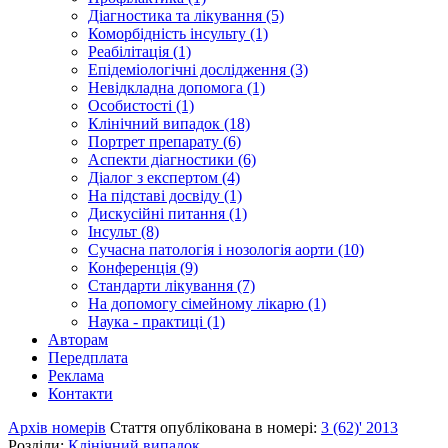
Діагностика та лікування (5)
Коморбідність інсульту (1)
Реабілітація (1)
Епідеміологічні дослідження (3)
Невідкладна допомога (1)
Особистості (1)
Клінічний випадок (18)
Портрет препарату (6)
Аспекти діагностики (6)
Діалог з експертом (4)
На підставі досвіду (1)
Дискусійні питання (1)
Інсульт (8)
Сучасна патологія і нозологія аорти (10)
Конференція (9)
Стандарти лікування (7)
На допомогу сімейному лікарю (1)
Наука - практиці (1)
Авторам
Передплата
Реклама
Контакти
Архів номерів
Стаття опублікована в номері:
3 (62)' 2013
Розділи:
Клінічний випадок