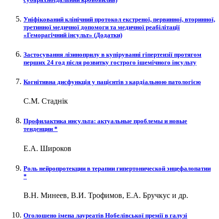
Уніфікований клінічний протокол екстреної, первинної, вторинної,
третинної медичної допомоги та медичної реабілітації
«Геморагічний інсульт» (Додатки)
Застосування лізиноприлу в купіруванні гіпертензії протягом
перших 24 год після розвитку гострого ішемічного інсульту
Когнітивна дисфункція у пацієнтів з кардіальною патологією
С.М. Стаднік
Профилактика инсульта: актуальные проблемы и новые
тенденции *
Е.А. Широков
Роль нейропротекции в терапии гипертонической энцефалопатии
*
В.Н. Минеев, В.И. Трофимов, Е.А. Бручкус и др.
Оголошено імена лауреатів Нобелівської премії в галузі