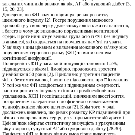
загальних чинників ризику, як вік, АГ або цукровий діабет [3,
15, 20, 23].
Доведено, що ФП значно підвищує ризик розвитку
ішемічного інсульту [2]. Гостре порушення мозкового
кровообігу у свою чергу дуже знижує якість життя пацієнтів,
і багато в чому це викликано порушеннями когнітивної
сфери. Проте нині існує велика група осіб із ФП без інсульту
в анамнезі, які скаржаться на порушення пам’яті та уваги.
У зв’язку з цим цікавим є виявлення можливого зв’язку між
порушенням серцевого ритму (ФП) та виникненням
когнітивної дисфункції.
Поширеність ФП у загальній популяції становить 1-2%,
підвищується з віком і, ймовірно, продовжить зростати
у найближчі 50 років [2]. Приблизно у третини пацієнтів
ФП є безсимптомною, і вони не підозрюють про її існування.
У той же час ФП асоціюється з підвищенням смертності,
частоти розвитку інсульту та інших тромбоемболічних
ускладнень, ХСН і госпіталізацій, зниженням якості життя,
погіршенням толерантності до фізичного навантаження
та дисфункцією лівого шлуночка [2]. Крім того, у ряді
досліджень виявлено, що ризик розвитку КР підвищений при
різних захворюваннях серця, у т.ч. при миготливій аритмії.
Цей зв’язок зберігає статистичну значущість з урахуванням
віку хворого, супутньої АГ або цукрового діабету [28-30].
Пацієнти з ФП за інших рівних умов гірше виконують