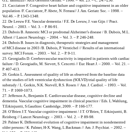
G.L. Iannuzzi// Arch Gerontol Geriatr. – 1996. – Vol. 23. – С. 247-256.
21. Cacciatore F. Congestive heart failure and cognitive impairment in an older
population /F. Cacciatore, P. Abete, N. Ferrara// J. Am. Geriatr. Soc. – 1998. –
Vol.46. – Р. 1343-1348.
22. De Leeuw F.E. Vascular dementia / F.E. De Leeuw, J. van Gijn // Pract.
Neurol. – 2003. – Vol. 3. – Р. 86-91.
23. Dubois B. Amnestic MCI or prodromal Alzheimer’s disease / В. Dubois, М.L.
Albert // Lancet Neurology. – 2004. – Vol. 3. – Р. 246-248.
24. Dubois B. Issues in diagnosis, therapeutic strategies and management
of MCI disease in 2003 /В. Dubois, Р. Verstichel // Results of an international
survey. MCI Forum. – 2003. – Vol. 2. – Р. 9-11.
25. Georgiadis D. Cerebrovascular reactivity is impaired in patients with cardiac
failure / D. Georgiadis, M. Sievert, S. Cencetti // Eur. Heart J. – 2000. – Vol. 21. –
Р. 407-413.
26. Gorkin L. Assessment of quality of life as observed from the baseline data
of the studies of left ventricular dysfunction (SOLVD) trial quality of life
substudy / L. Gorkin, N.K. Norvell, R.S. Rosen // Am. J. Cardiol. – 1993. – Vol.
71. – Р. 1069-1073.
27. Jefferson A., Benjamin E. Cardiovascular disease, cognitive decline and
dementia. Vascular cognitive impairment in clinical practice / Eds. L.Wahlung,
T.Erkinjuntti, S.Gauthier. Cambridge, 2009. – Р. 166-177.
28. O’Brien J.T. Vascular cognitive impairment / J.T. O’Brien, T. Erkinjuntti, B.
Reisberg // Lancet Neurology. – 2003. – Vol. 2. – Р. 89-98.
29. Palmer K. Differential evolution of cognitive impairment in nondemented
older persons / К. Palmer, H-X. Wang, L.Backman // Am. J. Psychiat. – 2002. –