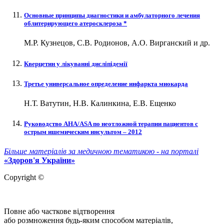
Основные принципы диагностики и амбулаторного лечения
облитерирующего атеросклероза *
М.Р. Кузнецов, С.В. Родионов, А.О. Вирганский и др.
Кверцетин у лікуванні дисліпідемії
Третье универсальное определение инфаркта миокарда
Н.Т. Ватутин, Н.В. Калинкина, Е.В. Ещенко
Руководство АHA/АSA по неотложной терапии пациентов с
острым ишемическим инсультом – 2012
Більше матеріалів за медичною тематикою - на порталі
«Здоров'я України»
Copyright ©
Повне або часткове відтворення
або розмноження будь-яким способом матеріалів,