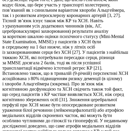
кодує білок, що бере участь у транспорті холестерину,
пов’язаний як з синильним варіантом хвороби Альцгеймера,
так і з розвитком атеросклерозу коронарних артерій [3, 27].
Тісний зв’язок існує також між КР та ХСН. Навіть
з урахуванням усіх додаткових чинників (вік, АГ,
цереброваскулярні захворювання) результати аналізу
за короткою шкалою оцінки психічного статусу (Mini-Мental
State Eхamination, MMSE) у пацієнтів з ХСН були
в середньому на 1 бал нижче, ніж у літніх осіб
із захворюваннями серця без ХСН [27]. У пацієнтів з найбільш
тяжкою ХСН, які потребували пересадки серця, різниця
за MMSE досягала 2 балів, тоді як після успішної
трансплантації відмічено істотний регрес КР [21].
Встановлено також, що в тривалій (9-річній) перспективі ХСН
асоційована з 80% підвищенням ризику деменції (в цілому)
і хвороби Альцгеймера (зокрема). Про зв’язок між
когнітивною дисфункцією та ХСН свідчить також той факт,
що серед пацієнтів з КР частіше виявляється ХСН, ніж серед
когнітивно збережених осіб [31]. Зниження церебральної
перфузії при ХСН може бути опосередковане розвитком
ураження білої речовини (лейкоенцефалопатії) або атрофією
медіальних відділів скроневих часток, які можуть бути
особливо чутливими до гіпоксії та гіпоперфузії. У недавньому
дослідженні доведено, що саме атрофія медіальних відділів