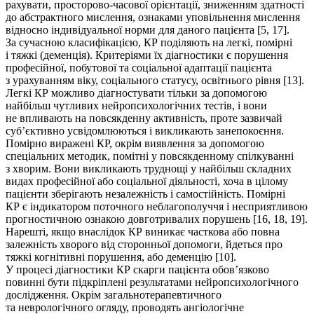
рахувати, просторово-часової орієнтації, зниженням здатності
до абстрактного мислення, ознаками уповільнення мислення
відносно індивідуальної норми для даного пацієнта [5, 17].
За сучасною класифікацією, КР поділяють на легкі, помірні
і тяжкі (деменція). Критеріями їх діагностики є порушення
професійної, побутової та соціальної адаптації пацієнта
з урахуванням віку, соціального статусу, освітнього рівня [13].
Легкі КР можливо діагностувати тільки за допомогою
найбільш чутливих нейропсихологічних тестів, і вони
не впливають на повсякденну активність, проте зазвичай
суб’єктивно усвідомлюються і викликають занепокоєння.
Помірно виражені КР, окрім виявлення за допомогою
спеціальних методик, помітні у повсякденному спілкуванні
з хворим. Вони викликають труднощі у найбільш складних
видах професійної або соціальної діяльності, хоча в цілому
пацієнти зберігають незалежність і самостійність. Помірні
КР є індикатором поточного неблагополуччя і несприятливою
прогностичною ознакою довготривалих порушень [16, 18, 19].
Нарешті, якщо внаслідок КР виникає часткова або повна
залежність хворого від сторонньої допомоги, йдеться про
тяжкі когнітивні порушення, або деменцію [10].
У процесі діагностики КР скарги пацієнта обов’язково
повинні бути підкріплені результатами нейропсихологічного
дослідження. Окрім загальнотерапевтичного
та неврологічного огляду, проводять ангіологічне