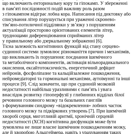
що включають енторинальну кору та гіпокамп. У збереженні
в пам’яті послідовності подій важливу роль разом
з гіпокампом відіграє лобна кора. Написання під диктовку або
списування літер порушується при ураженні скронево-
тім’яно-потиличної підділянки у зв’язку з порушенням
актуалізації просторово орієнтованих елементів літер,
труднощами диференціювання сприйманих літер
у правильному або дзеркальному зображенні [6].
Тісна залежність когнітивних функцій від стану серцево-
судинної системи зумовлює різноманіття причин і механізмів,
що викликають їх порушення: поєднання ішемічного
та метаболічного компонентів, активація вільнорадикального
окислення, ексайтотоксичність, енергетичний дефіцит
нейронів, фосфоліпазне та кальційзалежне пошкодження,
нейромедіаторні та гормональні механізми, аутоімунні та інші
процеси [9]. Слід зазначити, що при судинній мозковій
недостатності найбільш уразливими є пам’ять і увага
внаслідок розвитку гіпоперфузії у глибинних відділах білої
речовини головного мозку та базальних гангліїв
з формуванням синдрому «відокремлення» лобних часток
головного мозку та підкіркових утворень [7]. При ішемічній
хворобі серця, миготливій аритмії, хронічній серцевій
недостатності (ХСН) когнітивна дисфункція може бути
зумовлена не лише власне ішемічним пошкодженням мозку,
але й хворобою Альцгеймера, навіть з урахуванням таких