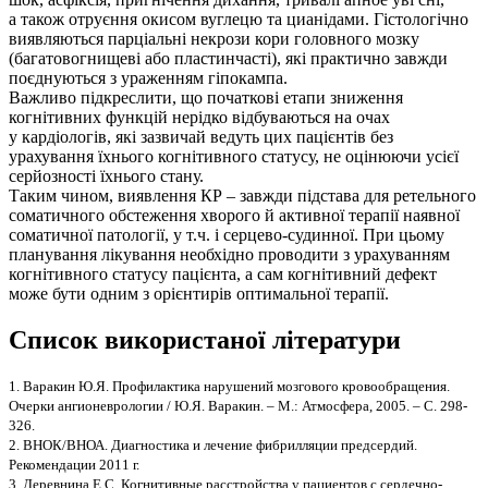
а також отруєння окисом вуглецю та цианідами. Гістологічно
виявляються парціальні некрози кори головного мозку
(багатовогнищеві або пластинчасті), які практично завжди
поєднуються з ураженням гіпокампа.
Важливо підкреслити, що початкові етапи зниження
когнітивних функцій нерідко відбуваються на очах
у кардіологів, які зазвичай ведуть цих пацієнтів без
урахування їхнього когнітивного статусу, не оцінюючи усієї
серйозності їхнього стану.
Таким чином, виявлення КР – завжди підстава для ретельного
соматичного обстеження хворого й активної терапії наявної
соматичної патології, у т.ч. і серцево-судинної. При цьому
планування лікування необхідно проводити з урахуванням
когнітивного статусу пацієнта, а сам когнітивний дефект
може бути одним з орієнтирів оптимальної терапії.
Список використаної літератури
1. Варакин Ю.Я. Профилактика нарушений мозгового кровообращения.
Очерки ангионеврологии / Ю.Я. Варакин. – М.: Атмосфера, 2005. – С. 298-
326.
2. ВНОК/ВНОА. Диагностика и лечение фибрилляции предсердий.
Рекомендации 2011 г.
3. Деревнина Е.С. Когнитивные расстройства у пациентов с сердечно-