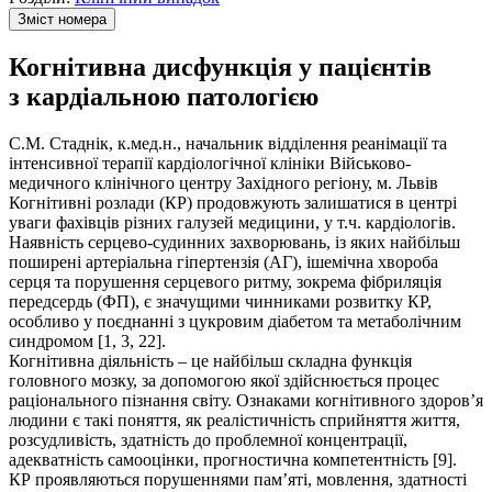
Зміст номера
Когнітивна дисфункція у пацієнтів
з кардіальною патологією
С.М. Стаднік, к.мед.н., начальник відділення реанімації та
інтенсивної терапії кардіологічної клініки Військово-
медичного клінічного центру Західного регіону, м. Львів
Когнітивні розлади (КР) продовжують залишатися в центрі
уваги фахівців різних галузей медицини, у т.ч. кардіологів.
Наявність серцево-судинних захворювань, із яких найбільш
поширені артеріальна гіпертензія (АГ), ішемічна хвороба
серця та порушення серцевого ритму, зокрема фібриляція
передсердь (ФП), є значущими чинниками розвитку КР,
особливо у поєднанні з цукровим діабетом та метаболічним
синдромом [1, 3, 22].
Когнітивна діяльність – це найбільш складна функція
головного мозку, за допомогою якої здійснюється процес
раціонального пізнання світу. Ознаками когнітивного здоров’я
людини є такі поняття, як реалістичність сприйняття життя,
розсудливість, здатність до проблемної концентрації,
адекватність самооцінки, прогностична компетентність [9].
КР проявляються порушеннями пам’яті, мовлення, здатності