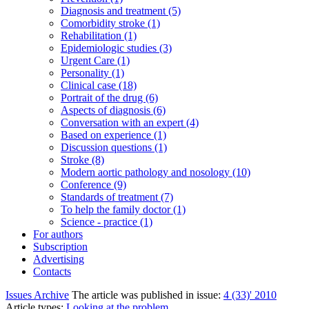
Diagnosis and treatment (5)
Comorbidity stroke (1)
Rehabilitation (1)
Epidemiologic studies (3)
Urgent Care (1)
Personality (1)
Clinical case (18)
Portrait of the drug (6)
Aspects of diagnosis (6)
Conversation with an expert (4)
Based on experience (1)
Discussion questions (1)
Stroke (8)
Modern aortic pathology and nosology (10)
Conference (9)
Standards of treatment (7)
To help the family doctor (1)
Science - practice (1)
For authors
Subscription
Advertising
Contacts
Issues Archive
The article was published in issue:
4 (33)' 2010
Article types:
Looking at the problem