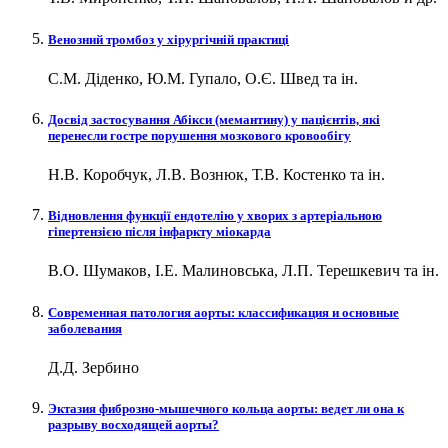
Венозний тромбоз у хірургічній практиці
С.М. Діденко, Ю.М. Гупало, О.Є. Швед та ін.
Досвід застосування Абікси (мемантину) у пацієнтів, які
перенесли гостре порушення мозкового кровообігу
Н.В. Коробчук, Л.В. Вознюк, Т.В. Костенко та ін.
Відновлення функції ендотелію у хворих з артеріальною
гіпертензією після інфаркту міокарда
В.О. Шумаков, І.Е. Малиновська, Л.П. Терешкевич та ін.
Современная патология аорты: классификация и основные
заболевания
Д.Д. Зербино
Эктазия фиброзно-мышечного кольца аорты: ведет ли она к
разрыву восходящей аорты?