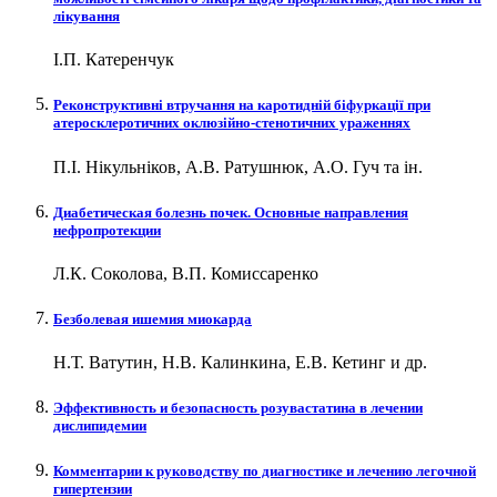
лікування
І.П. Катеренчук
Реконструктивні втручання на каротидній біфуркації при
атеросклеротичних оклюзійно-стенотичних ураженнях
П.І. Нікульніков, А.В. Ратушнюк, А.О. Гуч та ін.
Диабетическая болезнь почек. Основные направления
нефропротекции
Л.К. Соколова, В.П. Комиссаренко
Безболевая ишемия миокарда
Н.Т. Ватутин, Н.В. Калинкина, Е.В. Кетинг и др.
Эффективность и безопасность розувастатина в лечении
дислипидемии
Комментарии к руководству по диагностике и лечению легочной
гипертензии