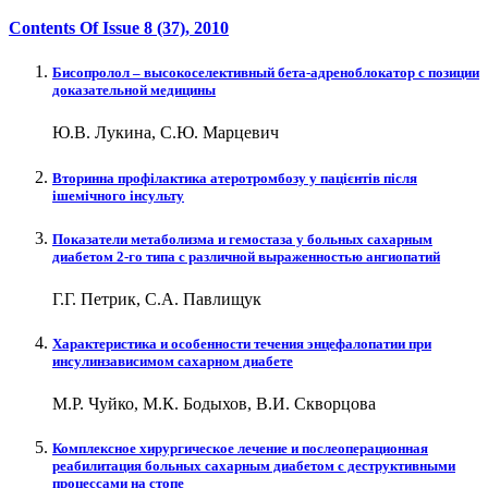
Contents Of Issue
8 (37)
, 2010
Бисопролол – высокоселективный бета-адреноблокатор с позиции
доказательной медицины
Ю.В. Лукина, С.Ю. Марцевич
Вторинна профілактика атеротромбозу у пацієнтів після
ішемічного інсульту
Показатели метаболизма и гемостаза у больных сахарным
диабетом 2-го типа с различной выраженностью ангиопатий
Г.Г. Петрик, С.А. Павлищук
Характеристика и особенности течения энцефалопатии при
инсулинзависимом сахарном диабете
М.Р. Чуйко, М.К. Бодыхов, В.И. Скворцова
Комплексное хирургическое лечение и послеоперационная
реабилитация больных сахарным диабетом с деструктивными
процессами на стопе