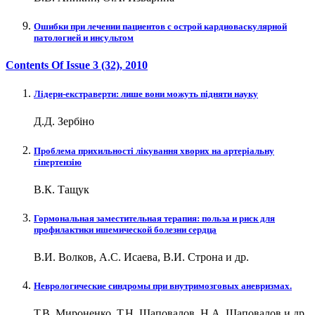
Ошибки при лечении пациентов с острой кардиоваскулярной
патологией и инсультом
Contents Of Issue
3 (32)
, 2010
Лідери-екстраверти: лише вони можуть підняти науку
Д.Д. Зербіно
Проблема прихильності лікування хворих на артеріальну
гіпертензію
В.К. Тащук
Гормональная заместительная терапия: польза и риск для
профилактики ишемической болезни сердца
В.И. Волков, А.С. Исаева, В.И. Строна и др.
Неврологические синдромы при внутримозговых аневризмах.
Т.В. Мироненко, Т.Н. Шаповалов, Н.А. Шаповалов и др.