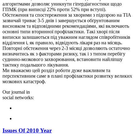
алгоритмами дозволяє уникнути гіпердіагностики щодо
ГПМК (при виписці 22% проти 52% при вступі).
Обстеження та спостереження за хворими з підозрою на ТІА
зазвичай триває 3-5 днів і завершується обґрунтованим
висновком та відповідними рекомендаціями, які включають
основні типи вторинної профілактики. Такі хворі після
виписки залишаються під уважним наглядом співробітників
відділення і, як правило, відвідують лікаря раз на місяць.
Повторні обстеження через 2-3 місяці дозволяють остаточно
визначитись як з факторами ризику, так і з типом перебігу
судинно-мозкового захворювання, встановити найліпшу
тактику подальшого лікування.
Ми вважаємо цей розділ роботи дуже важливим та
перспективним саме в плані профілактики розвитку великих
мозкових катастроф.
Our journal in
social networks:
Issues Of 2010 Year