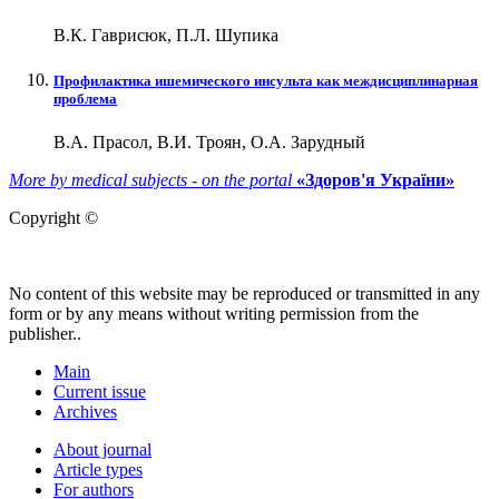
В.К. Гаврисюк, П.Л. Шупика
Профилактика ишемического инсульта как междисциплинарная
проблема
В.А. Прасол, В.И. Троян, О.А. Зарудный
More by medical subjects - on the portal
«Здоров'я України»
Copyright ©
No content of this website may be reproduced or transmitted in any
form or by any means without writing permission from the
publisher..
Main
Current issue
Archives
About journal
Article types
For authors