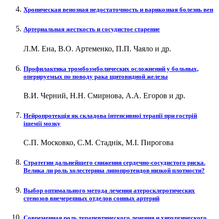
Хроническая венозная недостаточность и варикозная болезнь вен
Артериальная жесткость и сосудистое старение
Л.М. Ена, В.О. Артеменко, П.П. Чаяло и др.
Профилактика тромбоэмболических осложнений у больных,
оперируемых по поводу рака щитовидной железы
В.И. Черний, Н.Н. Смирнова, А.А. Егоров и др.
Нейропротекція як складова інтенсивної терапії при гострій
ішемії мозку
С.П. Московко, С.М. Стаднік, М.І. Пирогова
Стратегии дальнейшего снижения сердечно-сосудистого риска.
Велика ли роль холестерина липопротеидов низкой плотности?
Выбор оптимального метода лечения атеросклеротических
стенозов внечерепных отделов сонных артерий
Современная роль терапевтического лечения и хирургического