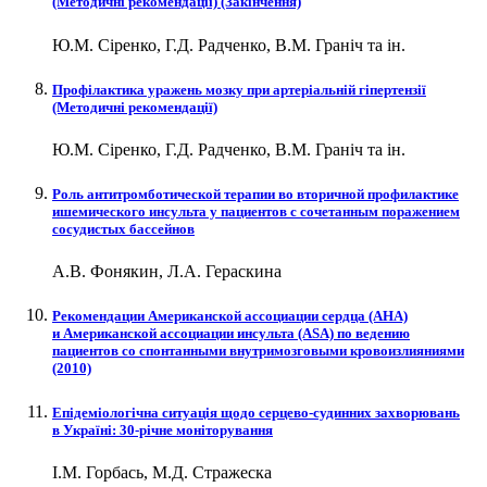
(Методичні рекомендації) (Закінчення)
Ю.М. Сіренко, Г.Д. Радченко, В.М. Граніч та ін.
Профілактика уражень мозку при артеріальній гіпертензії
(Методичні рекомендації)
Ю.М. Сіренко, Г.Д. Радченко, В.М. Граніч та ін.
Роль антитромботической терапии во вторичной профилактике
ишемического инсульта у пациентов с сочетанным поражением
сосудистых бассейнов
А.В. Фонякин, Л.А. Гераскина
Рекомендации Американской ассоциации сердца (АНА)
и Американской ассоциации инсульта (ASA) по ведению
пациентов со спонтанными внутримозговыми кровоизлияниями
(2010)
Епідеміологічна ситуація щодо серцево-судинних захворювань
в Україні: 30-річне моніторування
І.М. Горбась, М.Д. Стражеска