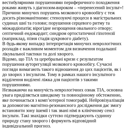
вестибулярними порушеннями периферичного походження
роками живуть з діагнозом-вироком – «перенесений інсульт»!
Причини минучих порушень мозкового кровообігу є теж
досить різноманітними: стенозуючі процеси в магістральних
судинах шиї та голови; порушення серцевого ритму та
міокардіопатія; вірогідне незрощення овального отвору;
септичний ендокардит; синдром ортостатичної гіпотензії
(наприклад, пізня стадія цукрового діабету).
В будь-якому випадку інтерпретація минучих неврологічних
розладів є важливим моментом для визначення подальшої
лікувальної тактики та долі хворого.
Відомо, що ТІА та церебральні кризи є результатом
порушення ауторегуляції мозкового кровообігу. Сучасні
погляди вимагають такого відношення до цих пацієнтів, як і
до хворих з інсультом. Тому в рамках нашого інсультного
відділення виділені ліжка для пацієнтів з такими
порушеннями.
Незважаючи на минучість неврологічних ознак ТІА, основна
увага приділяється швидкому та повноцінному обстеженню,
яке починається з комп’ютерної томографії. Нейровізуалізація
за допомогою магнітно-резонансного дослідження дає змогу
встановити зону ішемії і так звані німі в клінічному сенсі
інсульти. Такі знахідки суттєво підтверджують судинну
природу стану хворого і формують відповідний
індивідуальний прогноз.