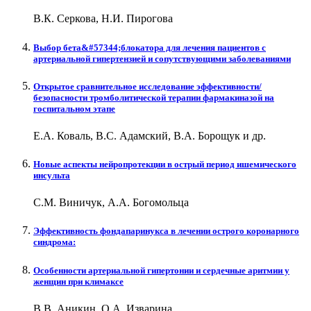
В.К. Серкова, Н.И. Пирогова
Выбор бета&#57344;блокатора для лечения пациентов с
артериальной гипертензией и сопутствующими заболеваниями
Открытое сравнительное исследование эффективности/
безопасности тромболитической терапии фармакиназой на
госпитальном этапе
Е.А. Коваль, В.С. Адамский, В.А. Борощук и др.
Новые аспекты нейропротекции в острый период ишемического
инсульта
С.М. Виничук, А.А. Богомольца
Эффективность фондапаринукса в лечении острого коронарного
синдрома:
Особенности артериальной гипертонии и сердечные аритмии у
женщин при климаксе
В.В. Аникин, О.А. Изварина