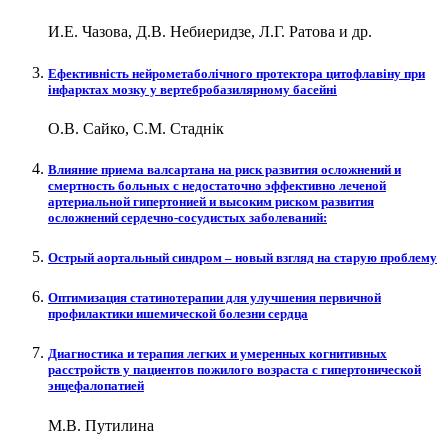
И.Е. Чазова, Д.В. Небиеридзе, Л.Г. Ратова и др.
Ефективність нейрометаболічного протектора цитофлавіну при
інфарктах мозку у вертебробазилярному басейні
О.В. Сайко, С.М. Стаднік
Влияние приема валсартана на риск развития осложнений и
смертность больных с недостаточно эффективно леченой
артериальной гипертонией и высоким риском развития
осложнений сердечно-сосудистых заболеваний:
Острый аортальный синдром – новый взгляд на старую проблему
Оптимизация статинотерапии для улучшения первичной
профилактики ишемической болезни сердца
Диагностика и терапия легких и умеренных когнитивных
расстройств у пациентов пожилого возраста с гипертонической
энцефалопатией
М.В. Путилина