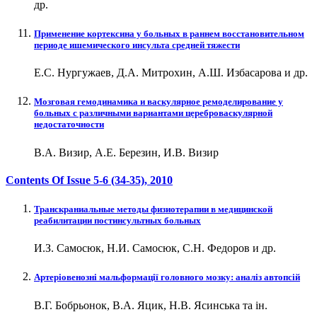
др.
Применение кортексина у больных в раннем восстановительном
периоде ишемического инсульта средней тяжести
Е.С. Нургужаев, Д.А. Митрохин, А.Ш. Избасарова и др.
Мозговая гемодинамика и васкулярное ремоделирование у
больных с различными вариантами цереброваскулярной
недостаточности
В.А. Визир, А.Е. Березин, И.В. Визир
Contents Of Issue
5-6 (34-35)
, 2010
Транскраниальные методы физиотерапии в медицинской
реабилитации постинсультных больных
И.З. Самосюк, Н.И. Самосюк, С.Н. Федоров и др.
Артеріовенозні мальформації головного мозку: аналіз автопсій
В.Г. Бобрьонок, В.А. Яцик, Н.В. Ясинська та ін.