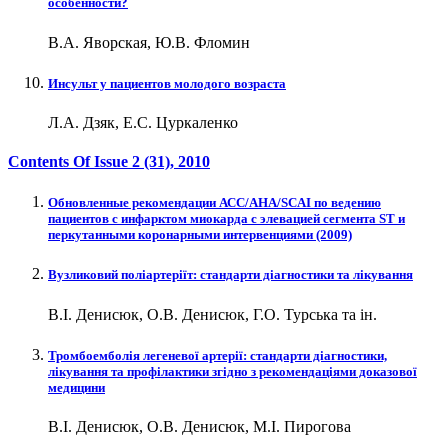
особенности?
В.А. Яворская, Ю.В. Фломин
Инсульт у пациентов молодого возраста
Л.А. Дзяк, Е.С. Цуркаленко
Contents Of Issue
2 (31)
, 2010
Обновленные рекомендации АСС/АНА/SCAI по ведению
пациентов с инфарктом миокарда с элевацией сегмента ST и
перкутанными коронарными интервенциями (2009)
Вузликовий поліартеріїт: стандарти діагностики та лікування
В.І. Денисюк, О.В. Денисюк, Г.О. Турська та ін.
Тромбоемболія легеневої артерії: стандарти діагностики,
лікування та профілактики згідно з рекомендаціями доказової
медицини
В.І. Денисюк, О.В. Денисюк, М.І. Пирогова