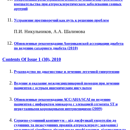
вмешательства при атеросклеротическом заболевании сонных
артерий
Устранение противоречий как путь к решению проблем
П.И. Никульников, А.А. Шалимова
Обновленные рекомендации Американской ассоциации диабета
по ведению сахарного диабета (2010)
Contents Of Issue
1 (30)
, 2010
Руководство по диагностике и лечению легочной гипертензии
Ведение и оказание междисциплинарной помощи при лечении
пациентов с острым ишемическим инсультом
Обновленные рекомендации АСС/АНА/SCAI по ведению
пациентов с инфарктом миокарда с элевацией сегмента ST и
перкутанными коронарными интервенциями (2009)
Серцево-судинний континуум – від дисфункції ендотелію до
судинних та позасудинних проявів атеросклерозу: завдання і
можливості сімейного лікаря щодо профілактики, діагностики та