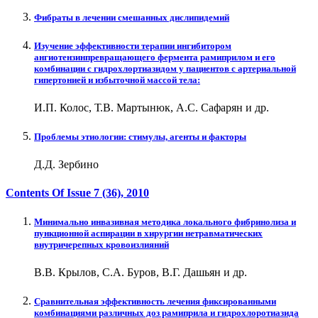
Фибраты в лечении смешанных дислипидемий
Изучение эффективности терапии ингибитором
ангиотензинпревращающего фермента рамиприлом и его
комбинации с гидрохлортиазидом у пациентов с артериальной
гипертонией и избыточной массой тела:
И.П. Колос, Т.В. Мартынюк, А.С. Сафарян и др.
Проблемы этиологии: стимулы, агенты и факторы
Д.Д. Зербино
Contents Of Issue
7 (36)
, 2010
Минимально инвазивная методика локального фибринолиза и
пункционной аспирации в хирургии нетравматических
внутричерепных кровоизлияний
В.В. Крылов, С.А. Буров, В.Г. Дашьян и др.
Сравнительная эффективность лечения фиксированными
комбинациями различных доз рамиприла и гидрохлоротиазида