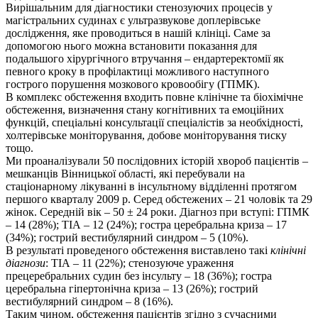
Вирішальним для діагностики стенозуючих процесів у
магістральних судинах є ультразвукове доплерівське
дослідження, яке проводиться в нашій клініці. Саме за
допомогою нього можна встановити показання для
подальшого хірургічного втручання – ендартеректомії як
певного кроку в профілактиці можливого наступного
гострого порушення мозкового кровообігу (ГПМК).
В комплекс обстеження входить повне клінічне та біохімічне
обстеження, визначення стану когнітивних та емоційних
функцій, спеціальні консультації спеціалістів за необхідності,
холтерівське моніторування, добове моніторування тиску
тощо.
Ми проаналізували 50 послідовних історій хвороб пацієнтів –
мешканців Вінницької області, які перебували на
стаціонарному лікуванні в інсультному відділенні протягом
першого кварталу 2009 р. Серед обстежених – 21 чоловік та 29
жінок. Середній вік – 50 ± 24 роки. Діагноз при вступі: ГПМК
– 14 (28%); ТІА – 12 (24%); гостра церебральна криза – 17
(34%); гострий вестибулярний синдром – 5 (10%).
В результаті проведеного обстеження виставлено такі
клінічні
діагнози
: ТІА – 11 (22%); стенозуюче ураження
прецеребральних судин без інсульту – 18 (36%); гостра
церебральна гіпертонічна криза – 13 (26%); гострий
вестибулярний синдром – 8 (16%).
Таким чином, обстеження пацієнтів згідно з сучасними