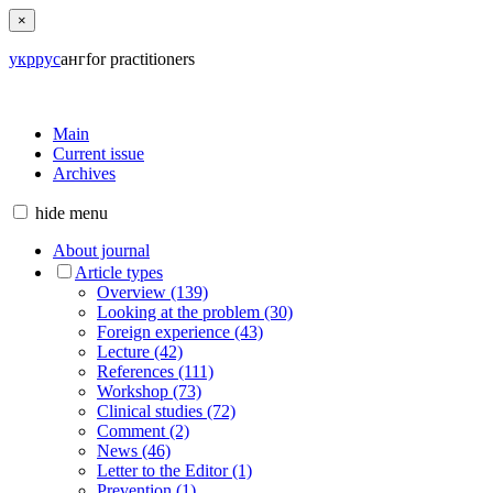
×
укр
рус
анг
for practitioners
Main
Current issue
Archives
hide
menu
About journal
Article types
Overview (139)
Looking at the problem (30)
Foreign experience (43)
Lecture (42)
References (111)
Workshop (73)
Clinical studies (72)
Comment (2)
News (46)
Letter to the Editor (1)
Prevention (1)