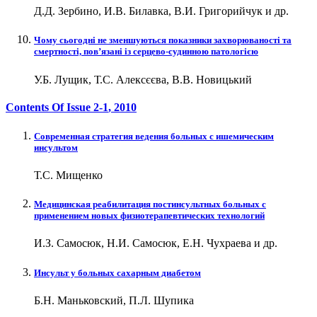
Д.Д. Зербино, И.В. Билавка, В.И. Григорийчук и др.
Чому сьогодні не зменшуються показники захворюваності та
смертності, пов’язані із серцево-судинною патологією
У.Б. Лущик, Т.С. Алексєєва, В.В. Новицький
Contents Of Issue
2-1
, 2010
Современная стратегия ведения больных с ишемическим
инсультом
Т.С. Мищенко
Медицинская реабилитация постинсультных больных с
применением новых физиотерапевтических технологий
И.З. Самосюк, Н.И. Самосюк, Е.Н. Чухраева и др.
Инсульт у больных сахарным диабетом
Б.Н. Маньковский, П.Л. Шупика