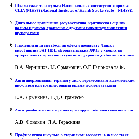
Шкала тяжести инсульта Национальных институтов здоровья
CША (NIHSS) (National Institutes of Health Stroke Scale – NIHSS)1
Длительное применение розувастатина: критическая оценка
пользы и рисков, сравнение с другими гиполипидемическими
препаратами
Гіпотензивні та метаболічні ефекти препарату Ліприл
виробництва ЗАТ НВЦ «Борщагівський ХФЗ» у хворих на
артеріальну гіпертензію із супутнім цукровим діабетом 2-го типу
В.А. Чернишов, І.І. Єрмакович, О.Г. Гапонова та ін.
Антигипертензивная терапия у лиц с перенесенным ишемическим
инсультом или транзиторными ишемическими атаками
Е.А. Ярынкина, Н.Д. Стражеско
Антитромботическая терапия при кардиоэмболическом инсульте
А.В. Фонякин, Л.А. Гераскина
Профилактика инсульта в старческом возрасте: в чем состоят