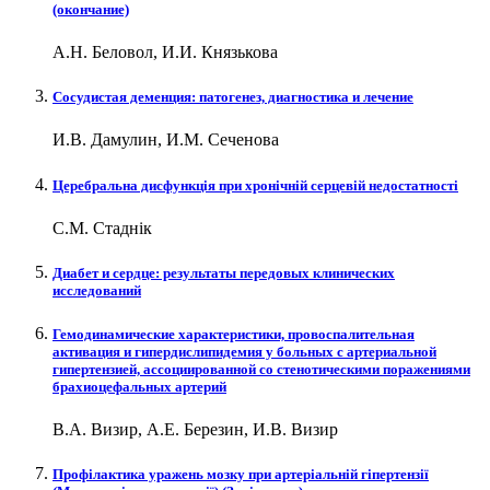
(окончание)
А.Н. Беловол, И.И. Князькова
Сосудистая деменция: патогенез, диагностика и лечение
И.В. Дамулин, И.М. Сеченова
Церебральна дисфункція при хронічній серцевій недостатності
С.М. Стаднік
Диабет и сердце: результаты передовых клинических
исследований
Гемодинамические характеристики, провоспалительная
активация и гипердислипидемия у больных с артериальной
гипертензией, ассоциированной со стенотическими поражениями
брахиоцефальных артерий
В.А. Визир, А.Е. Березин, И.В. Визир
Профілактика уражень мозку при артеріальній гіпертензії