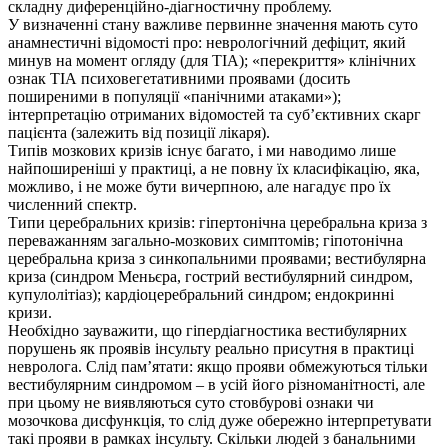
складну диференційно-діагностичну проблему.
У визначенні стану важливе первинне значення мають суто
анамнестичні відомості про: неврологічний дефіцит, який
минув на момент огляду (для ТІА); «перекриття» клінічних
ознак ТІА психовегетативними проявами (досить
поширеними в популяції «панічними атаками»);
інтерпретацію отриманих відомостей та суб’єктивних скарг
пацієнта (залежить від позиції лікаря).
Типів мозкових кризів існує багато, і ми наводимо лише
найпоширеніші у практиці, а не повну їх класифікацію, яка,
можливо, і не може бути вичерпною, але нагадує про їх
численний спектр.
Типи церебральних кризів: гіпертонічна церебральна криза з
переважанням загально-мозкових симптомів; гіпотонічна
церебральна криза з синкопальними проявами; вестибулярна
криза (синдром Меньєра, гострий вестибулярний синдром,
купулолітіаз); кардіоцеребральний синдром; ендокринні
кризи.
Необхідно зауважити, що гіпердіагностика вестибулярних
порушень як проявів інсульту реально присутня в практиці
невролога. Слід пам’ятати: якщо прояви обмежуються тільки
вестибулярним синдромом – в усій його різноманітності, але
при цьому не виявляються суто стовбурові ознаки чи
мозочкова дисфункція, то слід дуже обережно інтерпретувати
такі прояви в рамках інсульту. Скільки людей з банальними