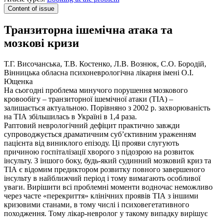
Content of issue
Транзиторна ішемічна атака та
мозкові кризи
Т.Г. Височанська, Т.В. Костенко, Л.В. Вознюк, С.О. Бородій,
Вінницька обласна психоневрологічна лікарня імені О.І.
Ющенка
На сьогодні проблема минучого порушення мозкового
кровообігу – транзиторної ішемічної атаки (ТІА) –
залишається актуальною. Порівняно з 2002 р. захворюваність
на ТІА збільшилась в Україні в 1,4 раза.
Раптовий неврологічний дефіцит практично завжди
супроводжується драматичним суб’єктивним ураженням
пацієнта від виниклого епізоду. Ці прояви слугують
причиною госпіталізації хворого з підозрою на розвиток
інсульту. З іншого боку, будь-який судинний мозковий криз та
ТІА є відомим предиктором розвитку повного завершеного
інсульту в найближчий період і тому вимагають особливої
уваги. Вирішити всі проблемні моменти водночас неможливо
через часте «перекриття» клінічних проявів ТІА з іншими
кризовими станами, в тому числі і психовегетативного
походження. Тому лікар-невролог у такому випадку вирішує