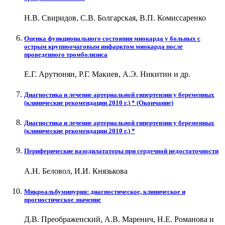
Н.В. Свиридов, С.В. Болгарская, В.П. Комиссаренко
Оценка функционального состояния миокарда у больных с
острым крупноочаговым инфарктом миокарда после
проведенного тромболизиса
Е.Г. Арутюнян, Р.Г. Макиев, А.Э. Никитин и др.
Диагностика и лечение артериальной гипертензии у беременных
(клинические рекомендации 2010 г.) * (Окончание)
Диагностика и лечение артериальной гипертензии у беременных
(клинические рекомендации 2010 г.) *
Периферические вазодилататоры при сердечной недостаточности
А.Н. Беловол, И.И. Князькова
Микроальбуминурия: диагностическое, клиническое и
прогностическое значение
Д.В. Преображенский, А.В. Маренич, Н.Е. Романова и