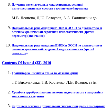
Изучение нежелательных лекарственных реакций
антигипертензивных средств в клинической практике
М.В. Леонова, Д.Ю. Белоусов, А.А. Галицкий и др.
Национальные рекомендации ВНОК и ОССН по диагностике и
лечению хронической сердечной недостаточности (третий
пересмотр)(окончание)
Национальные рекомендации ВНОК и ОССН по диагностике и
лечению хронической сердечной недостаточности (третий
пересмотр)
Contents Of Issue
4 (33)
, 2010
Транзиторна ішемічна атака та мозкові кризи
Т.Г. Височанська, Т.В. Костенко, Л.В. Вознюк та ін.
Хронічна цереброспінальна венозна недостатність у пацієнтів з
множинним склерозом
Сартаны в лечении артериальной гипертензии, роль олмесартана