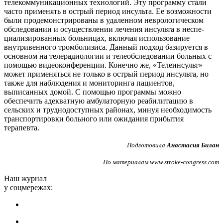
телекоммуникационных технологий. Эту программу стали
часто применять в острый период инсульта. Ее возможности
были продемонстрированы в удаленном неврологическом
обсле­довании и осуществлении лечения инсульта в неспе­
циализированных больницах, включая использование
внутривенного тромболизиса. Данный подход базиру­ется в
основном на телерадиологии и телеобследовании больных с
помощью видеоконференции. Конечно же, «Телеинсульт»
может применяться не только в острый период инсульта, но
также для наблюдения и монито­ринга пациентов,
выписанных домой. С помощью про­граммы можно
обеспечить адекватную амбулаторную реабилитацию в
сельских и труднодоступных районах, минуя необходимость
транспортировки больного или ожидания прибытия
терапевта.
Подготовила
Анастасия Билан
По материалам www.stroke-congress.com
Наш журнал
у соцмережах: