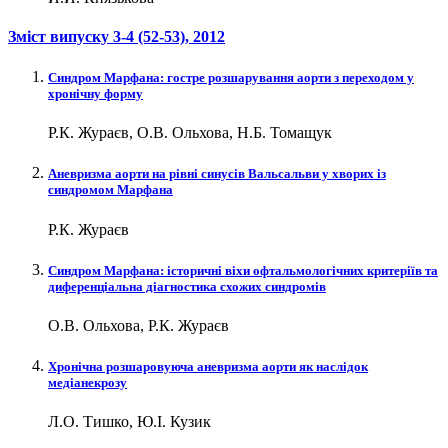
Зміст випуску
3-4 (52-53)
, 2012
Синдром Марфана: гостре розшарування аорти з переходом у
хронічну форму
Р.К. Жураєв, О.В. Ольхова, Н.Б. Томащук
Аневризма аорти на рівні синусів Вальсальви у хворих із
синдромом Марфана
Р.К. Жураєв
Синдром Марфана: історичні віхи офтальмологічних критеріїв та
диференціальна діагностика схожих синдромів
О.В. Ольхова, Р.К. Жураєв
Хронічна розшаровуюча аневризма аорти як наслідок
медіанекрозу
Л.О. Тишко, Ю.І. Кузик