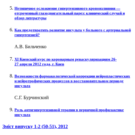
Нетипичное осложнение гипертензивного кровоизлияния —
отсроченный глазодвигательный парез: клинический случай и
обзор литературы
Как предотвратить развитие инсульта у больного с артериальной
гипертензией?
А.В. Бильченко
XI Киевский курс по коронарным реваскуляризациям 26-
27 апреля 2012 года, г. Киев
Возможности фармакологической коррекции нейропластических
и нейротрофических процессов в восстановительном периоде
инсульта
С.Г. Бурчинский
Роль антигипертензивной терапии в первичной профилактике
инсульта
Зміст випуску
1-2 (50-51)
, 2012