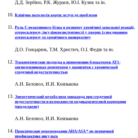
Д.Д. Зербіно, Р.К. Жураєв, Ю.І. Кузик та ін.
Клінічна патологія аорти: вступ до проблеми
Роль С-реактивного білка в розвитку хронічної запальної реакції,
атеросклерозу, інсулінорезистентності у хворих із поєднанням
атеросклерозу та хронічного панкреатиту
Д.О. Гонцарюк, Т.М. Христич, О.І. Федів та ін.
Терапевтические подходы к применению блокаторов АТ1-
ангиотензиновых рецепторов у пациентов с хронической
сердечной недостаточностью
А.Н. Беловол, И.И. Князькова
Энергетический метаболизм миокарда при сердечной
недостаточности и возможности медикаментозной коррекции
(продолжеие)
А.Н. Беловол, И.И. Князькова
Практические рекомендации АHA/ASA * по первичной
профилактике инсульта