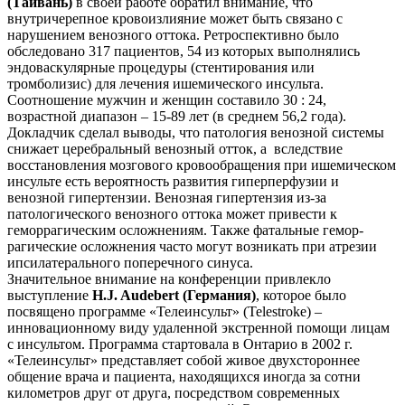
(Тайвань)
в своей работе обратил внимание, что
внутричерепное кровоизлияние может быть связано с
нарушением венозного оттока. Ретроспективно было
обследовано 317 пациентов, 54 из которых выполнялись
эндоваскулярные процедуры (стентирования или
тромболизис) для лечения ишемического инсульта.
Соотношение мужчин и женщин составило 30 : 24,
возрастной диапазон – 15-89 лет (в среднем 56,2 года).
Докладчик сделал выводы, что патология венозной системы
снижает церебральный венозный отток, а вслед­ствие
восстановления мозгового кровообращения при ишемическом
инсульте есть вероятность развития гипер­перфузии и
венозной гипертензии. Венозная гипертензия из-за
патологического венозного оттока может привести к
геморрагическим осложнениям. Также фатальные гемор­
рагические осложнения часто могут возникать при атрезии
ипсилатерального поперечного синуса.
Значительное внимание на конференции привлекло
выступление
H.J. Audebert (Германия)
, которое было
посвящено программе «Телеинсульт» (Telestroke) –
инновационному виду удаленной экстренной по­мощи лицам
с инсультом. Программа стартовала в Онтарио в 2002 г.
«Телеинсульт» представляет собой живое двухстороннее
общение врача и пациента, находящихся иногда за сотни
километров друг от друга, посредством современных