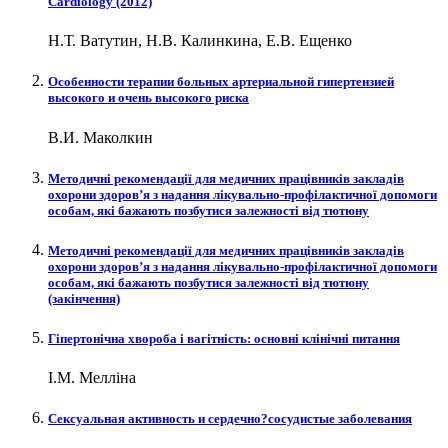
Cardiology (2012)
Н.Т. Ватутин, Н.В. Калинкина, Е.В. Ещенко
Особенности терапии больных артериальной гипертензией
высокого и очень высокого риска
В.И. Маколкин
Методичні рекомендації для медичних працівників закладів
охорони здоров’я з надання лікувально-профілактичної допомоги
особам, які бажають позбутися залежності від тютюну
Методичні рекомендації для медичних працівників закладів
охорони здоров’я з надання лікувально-профілактичної допомоги
особам, які бажають позбутися залежності від тютюну
(закінчення)
Гіпертонічна хвороба і вагітність: основні клінічні питання
І.М. Мелліна
Сексуальная активность и сердечно?сосудистые заболевания