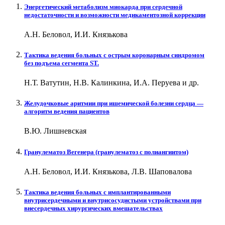
Энергетический метаболизм миокарда при сердечной
недостаточности и возможности медикаментозной коррекции
А.Н. Беловол, И.И. Князькова
Тактика ведения больных с острым коронарным синдромом
без подъема сегмента ST.
Н.Т. Ватутин, Н.В. Калинкина, И.А. Перуева и др.
Желудочковые аритмии при ишемической болезни сердца —
алгоритм ведения пациентов
В.Ю. Лишневская
Гранулематоз Вегенера (гранулематоз с полиангиитом)
А.Н. Беловол, И.И. Князькова, Л.В. Шаповалова
Тактика ведения больных с имплантированными
внутрисердечными и внутрисосудистыми устройствами при
внесердечных хирургических вмешательствах