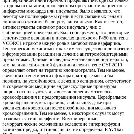
при пер­вичной или вторичной профилактике, однако только
в одном испытании, проведенном при участии пациентов с
инфарктом миокарда или инсультом, было выявлено, что
некоторые полиморфизмы среди шести связанных генами
липидов и статинов были результативными. Как известно,
антикоагулянты снижают риск инсульта у лиц с
фибрилляцией предсердий. Было обнаружено, что не­которые
генетические вариации в пределах цитохрома Р450 или гена
VCORC1 играют важную роль в мета­болизме варфарина.
Генетические механизмы также имеют существенное значение
в формировании реакции на лечение антитромбоцитарными
препаратами. Данные последних метаанализов подтвердили,
что наличие сни­женной функции аллели в гене CYP2C19
определяет от­вет на терапию клопидогрелем. Тем не менее,
сведения о генетических факторах, которые могли бы
повлиять на устойчивость к лечению аспирином, отсутствуют.
В современной медицине эндоваскулярные проце­дуры
широко используются для восстановления моз­гового
кровообращения и предотвращения инсульта. Церебральное
кровообращение, как правило, стабиль­ное, даже при
увеличении кровотока после возобнов­ления мозгового
кровообращения. Тем не менее, в не­которых случаях могут
развиваться гиперперфузии. Внутричерепные
геморрагические осложнения вслед­ствие гиперперфузии
возникают редко, и этиология их не определена.
F.Y. Tsai