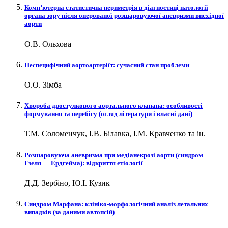
Комп’ютерна статистична периметрія в діагностиці патології
органа зору після оперованої розшаровуючої аневризми висхідної
аорти
О.В. Ольхова
Неспецифічний аортоартеріїт: сучасний стан проблеми
О.О. Зімба
Хвороба двостулкового аортального клапана: особливості
формування та перебігу (огляд літератури і власні дані)
Т.М. Соломенчук, І.В. Білавка, І.М. Кравченко та ін.
Розшаровуюча аневризма при медіанекрозі аорти (синдром
Гзеля — Ердгейма): відкриття етіології
Д.Д. Зербіно, Ю.І. Кузик
Синдром Марфана: клініко-морфологічний аналіз летальних
випадків (за даними автопсій)