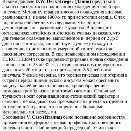
Всвоем докладе
D.W. Derk Krieger (Дания)
представил
анализ перспектив использования охлаждения тканей при
инсульте. Методику терапевтического охлаждения впервые
реализовали в начале 1960-х гг. при асистолии сердца. С тех
пор в многочисленных исследованиях были про­
демонстрированы различные результаты. В последних
метаанализах китайских и японских ученых показано, что
длительное охлаждение, выполненное в период от 2 до 5
дней после инсульта, способствует лучшему исходу по
сравнению с применением умеренной гипотермии или
пассивного согревания. В еще незавершенном исследова­нии
EUROTHERM также продемонстрирована польза охлаждения
в диапазоне от 23 до 35 °С с титрованием внутричерепного
давления < 20 мм рт. ст. на протяже­нии 2-5 дней после
инсульта. Ученые уверены, что тера­певтическая гипотермия в
острый период ишемического инсульта может обеспечить
защиту тканей до восстанов­ления кровообращения с
помощью тромболизиса или тромбоэктомии. Основные
трудности носят организаци­онно-технический характер и
связаны с необходимостью пребывания пациента в отделении
интенсивной терапии, что сопряжено с большими
материальными расходами.
Сообщение
V. Caso (Италия)
было посвящено особен­ностям
применения варфарина с целью профилактики повторного
инсульта у лиц с фибрилляцией предсердий. Учитывая