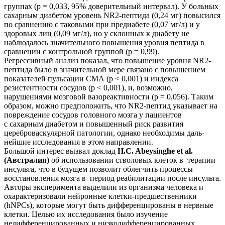
группах (р = 0,033, 95% доверительный интервал). У больных
сахарным диабетом уровень NR2-пептида (0,24 мг) повысился
по сравнению с таковыми при предиабете (0,07 мг/л) и у
здоровых лиц (0,09 мг/л), но у склонных к диабету не
наблюдалось значительного повышения уровня пептида в
сравнении с контрольной группой (р = 0,99).
Регрессивный анализ показал, что повышение уровня NR2-
пептида было в значительной мере связано с повышением
показателей пульсации СМА (р < 0,001) и ин­декса
резистентности сосудов (р < 0,001), и, возможно,
нарушениями мозговой вазореактивности (р = 0,056). Таким
образом, можно предположить, что NR2-пептид указывает на
повреждение сосудов головного мозга у пациентов
с сахарным диабетом и повышенный риск развития
цереброваскулярной патологии, однако необходимы даль­
нейшие исследования в этом направлении.
Большой интерес вызвал доклад
H.C. Abeysinghe et al.
(Австралия)
об использовании стволовых клеток в терапии
инсульта, что в будущем позволит облегчить процессы
восстановления мозга в период реабилитации после инсульта.
Авторы эксперимента выделили из организма человека и
охарактеризовали нейронные клетки-предшествен­ники
(hNPCs), которые могут быть дифференцированы в нервные
клетки. Целью их исследования было изучение
недифференцированных и низкодифференцированных