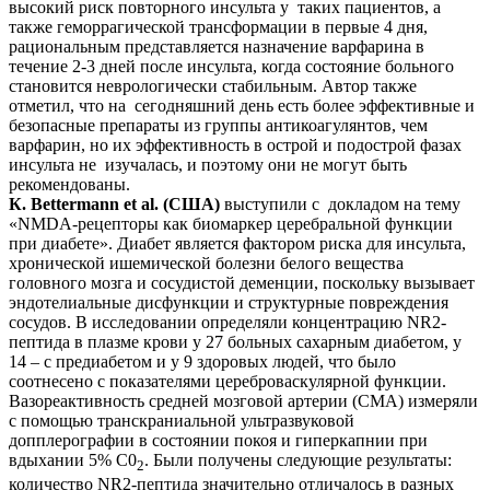
высокий риск повторного инсульта у таких пациентов, а
также геморрагической трансформации в первые 4 дня,
рациональным представляется назначение варфарина в
течение 2-3 дней после инсульта, когда со­стояние больного
становится неврологически стабиль­ным. Автор также
отметил, что на сегодняшний день есть более эффективные и
безопасные препараты из группы антикоагулянтов, чем
варфарин, но их эффективность в острой и подострой фазах
инсульта не изучалась, и по­этому они не могут быть
рекомендованы.
К. Bettermann et al. (США)
выступили с докладом на тему
«NMDA-рецепторы как биомаркер церебральной функции
при диабете». Диабет является фактором ри­ска для инсульта,
хронической ишемической болезни белого вещества
головного мозга и сосудистой деменции, поскольку вызывает
эндотелиальные дисфункции и структурные повреждения
сосудов. В исследовании определяли концентрацию NR2-
пептида в плазме крови у 27 больных сахарным диабетом, у
14 – с предиабетом и у 9 здоровых людей, что было
соотнесено с показателями цереброваскулярной функции.
Вазореактивность сред­ней мозговой артерии (СМА) измеряли
с помощью транскраниальной ультразвуковой
допплерографии в состоянии покоя и гиперкапнии при
вдыхании 5% С0
. Были получены следующие результаты:
2
количество NR2-пептида значительно отличалось в разных