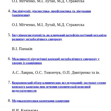
О.І. Мітченко, М.І. Лутай, М.Д. Стражеска
Дисліпідемії: діагностика, профілактика та лікування
(закінчення)
О.І. Мітченко, М.І. Лутай, М.Д. Стражеска
Інсулінорезистентність як ключовий патофізіологічний механізм
розвитку метаболічного синдрому
В.І. Паньків
Можливості хірургічної корекції метаболічного синдрому у
хворих із ожирінням
А.С. Лаврик, О.С. Тивончук, О.П. Дмитренко та ін.
Кокрановский обзор клинических исследований: экстракт семян
конского каштана при лечении хронической венозной
недостаточности
Медикаментозная коррекция ожирения
И.И. Князькова