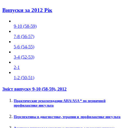
Випуски за 2012 Рік
9-10 (58-59)
7-8 (56-57)
5-6 (54-55)
3-4 (52-53)
2-1
1-2 (50-51)
Зміст випуску
9-10 (58-59)
, 2012
Практические рекомендации АHA/ASA * по первичной
профилактике инсульта
Перспективы в диагностике, терапии и профилактике инсульта