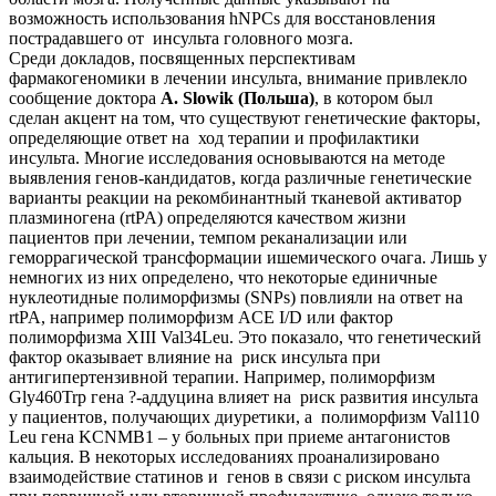
возможность использования hNPCs для восстановления
пострадав­шего от инсульта головного мозга.
Среди докладов, посвященных перспективам
фармакогеномики в лечении инсульта, внимание привлекло
сообщение доктора
А. Slowik (Польша)
, в котором был
сделан акцент на том, что существуют генетические факторы,
определяющие ответ на ход терапии и про­филактики
инсульта. Многие исследования основыва­ются на методе
выявления генов-кандидатов, когда раз­личные генетические
варианты реакции на рекомбинантный тканевой активатор
плазминогена (rtPA) определяются качеством жизни
пациентов при лечении, темпом реканализации или
геморрагической трансформации ишемического очага. Лишь у
немногих из них определено, что некоторые единичные
нуклеотидные полиморфизмы (SNPs) повлияли на ответ на
rtPA, например полиморфизм ACE I/D или фактор
полиморфизма XIII Val34Leu. Это показало, что генетический
фактор оказывает влияние на риск инсульта при
антигипертензивной терапии. Например, полиморфизм
Gly460Trp гена ?-аддуцина влияет на риск развития инсульта
у пациентов, получающих диу­ретики, а полиморфизм Val110
Leu гена KCNMB1 – у больных при приеме антагонистов
кальция. В некото­рых исследованиях проанализировано
взаимодействие статинов и генов в связи с риском инсульта