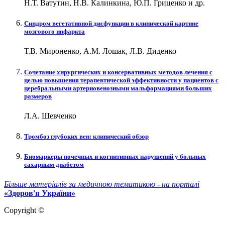
Н.Т. Ватутин, Н.В. Калинкина, Ю.П. Гриценко и др.
Синдром вегетативной дисфункции в клинической картине
мозгового инфаркта
Т.В. Мироненко, А.М. Лошак, Л.В. Диденко
Сочетание хирургических и консервативных методов лечения с
целью повышения терапевтической эффективности у пациентов с
церебральными артериовенозными мальформациями больших
размеров
Л.А. Шевченко
Тромбоз глубоких вен: клинический обзор
Биомаркеры почечных и когнитивных нарушений у больных
сахарным диабетом
Більше матеріалів за медичною тематикою - на порталі
«Здоров'я України»
Copyright ©