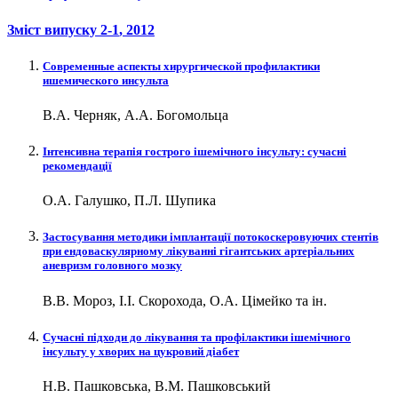
Зміст випуску
2-1
, 2012
Современные аспекты хирургической профилактики
ишемического инсульта
В.А. Черняк, А.А. Богомольца
Інтенсивна терапія гострого ішемічного інсульту: сучасні
рекомендації
О.А. Галушко, П.Л. Шупика
Застосування методики імплантації потокоскеровуючих стентів
при ендоваскулярному лікуванні гігантських артеріальних
аневризм головного мозку
В.В. Мороз, І.І. Скорохода, О.А. Цімейко та ін.
Сучасні підходи до лікування та профілактики ішемічного
інсульту у хворих на цукровий діабет
Н.В. Пашковська, В.М. Пашковський