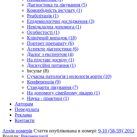
Діагностика та лікування (5)
Коморбідність інсульту (1)
Реабілітація (1)
Епідеміологічні дослідження (3)
Невідкладна допомога (1)
Особистості (1)
Клінічний випадок (18)
Портрет препарату (6)
Аспекти діагностики (6)
Діалог з експертом (4)
На підставі досвіду (1)
Дискусійні питання (1)
Інсульт (8)
Сучасна патологія і нозологія аорти (10)
Конференція (9)
Стандарти лікування (7)
На допомогу сімейному лікарю (1)
Наука - практиці (1)
Авторам
Передплата
Реклама
Контакти
Архів номерів
Стаття опублікована в номері:
9-10 (58-59)' 2012
Розділи:
Рекомендації