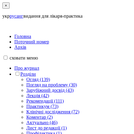
×
укр
рус
анг
видання для лікаря-практика
Головна
Поточний номер
Архів
сховати
меню
Про журнал
Розділи
Огляд (139)
Погляд на проблему (30)
Зарубіжний досвід (43)
Лекція (42)
Рекомендації (111)
Практикум (73)
Клінічні дослідження (72)
Коментар (2)
Актуально (46)
Лист до редакції (1)
Профілактика (1)