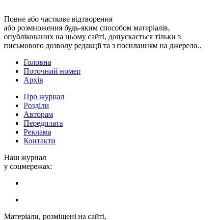
Повне або часткове відтворення
або розмноження будь-яким способом матеріалів,
опублікованих на цьому сайті, допускається тільки з
письмового дозволу редакції та з посиланням на джерело..
Головна
Поточний номер
Архів
Про журнал
Розділи
Авторам
Передплата
Реклама
Контакти
Наш журнал
у соцмережах:
Матеріали, розміщені на сайті,