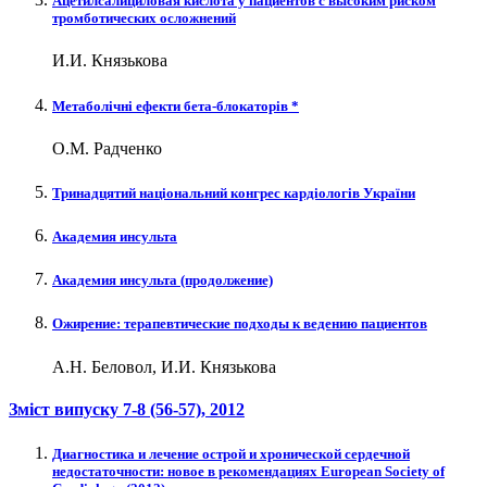
Ацетилсалициловая кислота у пациентов с высоким риском
тромботических осложнений
И.И. Князькова
Метаболічні ефекти бета-блокаторів *
О.М. Радченко
Тринадцятий національний конгрес кардіологів України
Академия инсульта
Академия инсульта (продолжение)
Ожирение: терапевтические подходы к ведению пациентов
А.Н. Беловол, И.И. Князькова
Зміст випуску
7-8 (56-57)
, 2012
Диагностика и лечение острой и хронической сердечной
недостаточности: новое в рекомендациях European Society of