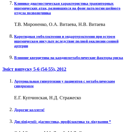
Клинико-диагностическая характеристика транзиторных
ишемических атак, развившихся на фоне патологии шейного
отдела позвоночника
Т.В. Мироненко, О.А. Витаева, Н.В. Витаева
Каротидная эмболэктомия и эндартерэктомия при остром
ишемическом инсульте вследствие полной окклюзии сонной
артерии
Влияние кверцетина на кардиометаболические факторы риска
Зміст випуску
5-6 (54-55)
, 2012
Артериальная гипертензия у пациентов с метаболическим
синдромом
Е.Г. Купчинская, Н.Д. Стражеско
Дорогие коллеги!
Дисліпідемії: діагностика, профілактика та лікування *