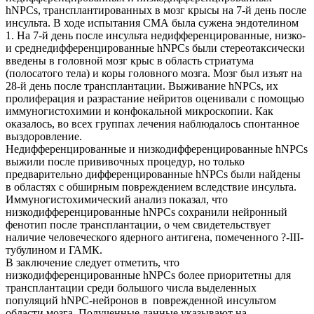
hNPCs, трансплантированных в мозг крысы на 7-й день по­сле
инсульта. В ходе испытания СМА была сужена эндотелином
1. На 7-й день после инсульта недифференциро­ванные, низко-
и среднедифференцированные hNPCs были стереотаксически
введены в головной мозг крыс в область стриатума
(полосатого тела) и коры головного мозга. Мозг был изъят на
28-й день после трансплантации. Выживание hNPCs, их
пролиферация и разрастание нейритов оце­нивали с помощью
иммуногистохимии и конфокальной микроскопии. Как
оказалось, во всех группах лечения на­блюдалось спонтанное
выздоровление.
Недифференцированные и низкодифференцированные hNPCs
выжили после прививочных процедур, но только
предварительно дифференцированные hNPCs были найдены
в областях с обширным повреждением вследствие инсульта.
Иммуногистохимический анализ показал, что
низкодифференцированные hNPCs сохра­нили нейронный
фенотип после трансплантации, о чем свидетельствует
наличие человеческого ядерного анти­гена, помеченного ?-III-
тубулином и ГАМК.
В заключение следует отметить, что
низкодифференцированные hNPCs более приоритетны для
трансплан­тации среди большого числа выделенных
популяций hNPC-нейронов в поврежденной инсультом
области мозга. Полученные данные указывают на