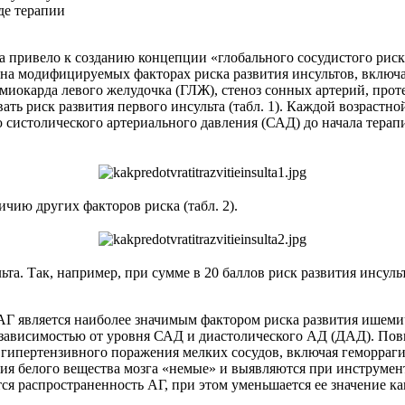
де терапии
та привело к созданию концепции «глобального сосудистого ри
 на модифицируемых факторах риска развития инсультов, включ
­карда левого желудочка (ГЛЖ), стеноз сонных артерий, проте
ть риск развития первого инсульта (табл. 1). Каждой возрастно
 систолического артериального давления (САД) до начала терап
чию других факторов риска (табл. 2).
та. Так, например, при сумме в 20 баллов риск развития инсуль
 является наиболее значимым фактором риска развития ишемиче
й зависимостью от уровня САД и диастолического АД (ДАД). По
и гипертензивного поражения мелких сосудов, включая геморраг
ия белого вещества мозга «немые» и выявляются при инструмен
ся распространенность АГ, при этом уменьшается ее значение как