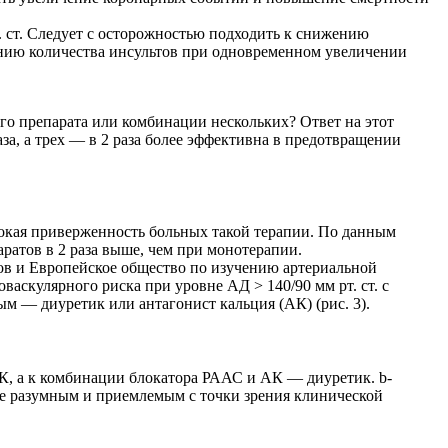
. ст. Следует с осторожностью подходить к снижению
ению количества инсультов при одновременном увеличении
о препарата или комбинации нескольких? Ответ на этот
за, а трех — в 2 раза более эффективна в предотвращении
окая приверженность больных такой терапии. По данным
атов в 2 раза выше, чем при монотерапии.
ов и Европейское общество по изучению артериальной
аскулярного риска при уровне АД > 140/90 мм рт. ст. с
м — диуретик или антагонист кальция (АК) (рис. 3).
К, а к комбинации блокатора РААС и АК — диуретик. b-
ее разумным и приемлемым с точки зрения клинической