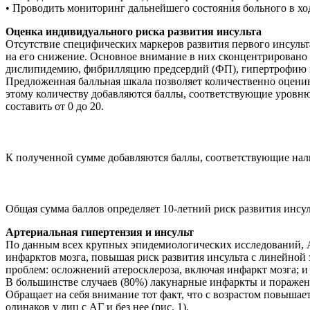
• Проводить мониторинг дальнейшего состояния больного в хо
Оценка индивидуального риска развития инсульта
Отсутствие специфических маркеров развития первого инсуль
на его снижение. Основное внимание в них сконцентрировано
дислипидемию, фибрилляцию предсердий (ФП), гипертрофию мио
Предложенная балльная шкала позволяет количественно оценива
этому количеству добавляются баллы, соответствующие уровню
составить от 0 до 20.
К полученной сумме добавляются баллы, соответствующие нали
Общая сумма баллов определяет 10-летний риск развития инсуль
Артериальная гипертензия и инсульт
По данным всех крупных эпидемиологических исследований, АГ
инфарктов мозга, повышая риск развития инсульта с линейно
проблем: осложнений атеросклероза, включая инфаркт мозга; 
В большинстве случаев (80%) лакунарные инфаркты и поражен
Обращает на себя внимание тот факт, что с возрастом повышает
одинаков у лиц с АГ и без нее (рис. 1).