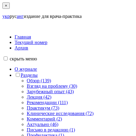
×
укр
рус
анг
издание для врача-практика
Главная
Текущий номер
Архив
скрыть
меню
О журнале
Разделы
Обзор (139)
Взгляд на проблему (30)
Зарубежный опыт (43)
Лекция (42)
Рекомендации (111)
Практикум (73)
Клинические исследования (72)
Комментарий (2)
Актуально (46)
Письмо в редакцию (1)
Профилактика (1)