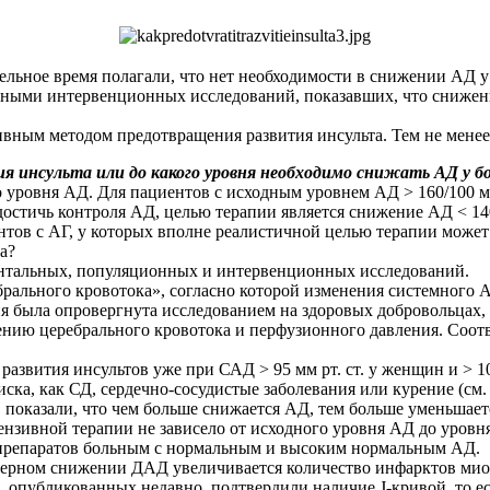
ьное время полагали, что нет необходимости в снижении АД у 
анными интервенционных исследований, показавших, что снижен
вным методом предотвращения развития инсульта. Тем не менее 
я инсульта или до какого уровня необходимо снижать АД у б
го уровня АД. Для пациентов с исходным уровнем АД > 160/100 м
достичь контроля АД, целью терапии является снижение АД < 140
ентов с АГ, у которых вполне реалистичной целью терапии може
а?
ентальных, популяционных и интервенционных исследований.
ебрального кровотока», согласно которой изменения системного
ия была ­опровергнута исследованием на здоровых добровольцах
нию церебрального кровотока и перфузионного давления. Соотв
звития инсультов уже при САД > 95 мм рт. ст. у женщин и > 1
иска, как СД, сердечно-сосудистые заболевания или курение (см. т
оказали, что чем больше снижается АД, тем больше уменьшаетс
нзивной терапии не зависело от исходного уровня АД до уровня 
препаратов больным с нормальным и высоким нормальным АД.
мерном снижении ДАД увеличивается количество инфарктов миок
 опубликованных недавно, подтвердили наличие J-кривой, то 