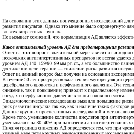
На основании этих данных популяционных исследований длител
развития инсультов. Однако это мнение было опровергнуто д
во всех возрастных группах.
Не вызывает сомнений, что нормализация АД является эффекти
Каков оптимальный уровень АД для предотвращения развити
Ответ на этот вопрос в значительной мере зависит от исходно
нескольких антигипертензивных препаратов не всегда удается 
уровнем АД 140–159/90–99 мм рт. ст., а это большинство паци
достижении цели терапии — снижении риска развития инсульт
Ответ на данный вопрос был получен на основании эксперим
В течение 50 лет просуществовала теория «ауто­регуляции цер
церебрального кровотока и перфузионного давления. Эта теор
снижение, так и повышение) приводит к параллельному измене
сосудах и перфузионное давление в ткани головного мозга.
Эпидемиологические исследования выявили повышение риска ра
риск развития инсульта так же, как и наличие таких факторов р
Данные крупных проспективных исследований и метаанализов п
Кроме того, уменьшение количества инсультов при антигиперте
уменьшалось на 30–40% при назначении антигипертензивных 
Нижняя граница снижения АД определяется тем, что при чрез
крайней мере пяти крупных рандомизированных исследований,