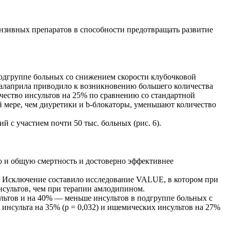
нзивных препаратов в способности предотвращать развитие
одгруппе больных со снижением скорости клубочковой
алаприла приводило к возникновению большего количества
ство инсультов на 25% по ­сравнению со ­стандартной
мере, чем диуретики и b-блокаторы, уменьшают количество
 с участием почти 50 тыс. больных (рис. 6).
ю и общую смертность и достоверно эффективнее
. Исключение составило исследование VALUE, в котором при
нсультов, чем при терапии амлодипином.
льтов и на 40% — меньше инсультов в подгруппе больных с
 инсульта на 35% (p = 0,032) и ишемических инсультов на 27%