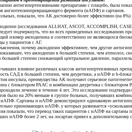
рапию антигипертензивными препаратами с плацебо, была показ
ров ангиотензинпревращающего фермента (иАПФ) и сартанов.
ольных, показали, что АК достоверно более эффективно (на 8%)
амлодипин (исследования ALLHAT, ASCOT, ACCOMPLISH, CASE-J
ледует подчеркнуть, что во всех приведенных исследованиях пр
ющий изомер амлодипина и соответственно не являющихся биоэк
ды у пациентов с АГ.
ъяснения, почему амлодипин эффективнее, чем другие антигипе
показавшее, что амлодипин в большей степени, чем атенолол, с
 большей степени снижающий центральное давление, параллельн
зучавших влияние различных классов антигипертензивных препа
сть САД в большей степени, чем диуретики, а иАПФ и b-блока
я инсульта, преимущества АК получают серьезное патогенетич
пина с блокатором РААС и комбинации диуретика с блокаторо
проходили лечение в течение 4 лет. Это исследование подтвер
ьтов было на 20% меньше в группе больных, получавших комби
 иАПФ. Сартаны и иАПФ демонстрируют одинаковую антигиперт
тельно принимающих иАПФ, у которых развивается «ускользание
я показали, что перевод таких пациентов с иАПФ на сартаны 
х иАПФ более 2 лет, на лосартан привел к дополнительному сни