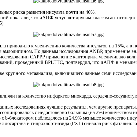
ьных риска развития инсульта почти на 40%.
аний показали, что иАПФ уступают другим классам антигиперте
5).
а приводило к увеличению количества инсультов на 15%, а в п
и амлодипином. По данным исследования ANBP, применение эн
в исследовании САРРР применение каптоприла увеличивало количе
ований, проведенный ВРLTТС, подтвердил, что иАПФ в меньшей 
е крупного метаанализа, включившего данные семи исследований
влияли на количество инфарктов миокарда, сердечно-сосудисту
нных исследованиях лучшие результаты, чем другие препараты
ссоциировалось с недостоверно большим (на 2%) количеством и
с b-блокатором наблюдалось на 24,9% меньшее количество инсу
я лосартана и гидро­хлортиазида (ГХТ) снизила риск фатального