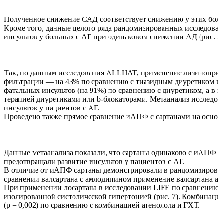
Полученное снижение САД соответствует снижению у этих бол
Кроме того, данные целого ряда рандомизированных исследов
инсультов у больных с АГ при одинаковом снижении АД (рис. 
Так, по данным исследования ALLHAT, применение лизиноприл
фильтрации — на 43% по сравнению с тиазидным диуретиком 
фатальных инсультов (на 91%) по сравнению с диуретиком, а 
терапией диуретиками или b-блокаторами. Метаанализ исслед
инсультов у пациентов с АГ.
Проведено также прямое сравнение иАПФ с сартанами на основ
Данные метаанализа показали, что сартаны одинаково с иАПФ 
предотвращали развитие инсультов у пациентов с АГ.
В отличие от иАПФ сартаны демонстрировали в рандомизирова
сравнении валсартана с амлодипином применение валсартана а
При применении лосартана в исследовании LIFE по сравнению 
изолированной систолической гипертонией (рис. 7). Комбинаци
(p = 0,002) по сравнению с комбинацией атенолола и ГХТ.