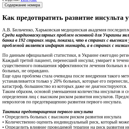
Содержание номера
Как предотвратить развитие инсульта у
А.В. Бильченко, Харьковская медицинская академия последип
Среди кардиоваскулярных проблем основной для Украины яв
банка в 192 странах мира, показал, что в странах с высоки
проблемой является инфаркт миокарда, а в странах с низким
По данным официальной статистики, в Украине ежегодно регист
Каждый третий пациент, перенесший инсульт, умирает в течени
существенного повышения эффективности лечения больных в о
больных, не оправдано.
Еще одна проблема стала очевидна после внедрения такого мет
устанавливается только у 20% больных, которые его перенесли,
катастроф, большинство из которых даже не диагностируются.
Таким образом, основой уменьшения количества инсультов и сн
определения лиц с высоким риском развития инсультов. Пред
неврологов по предотвращению развития первого инсульта.
Тактика предотвращения первого инсульта
• Определить больных с высоким риском развития инсульта
• Количественно оценить индивидуальный риск, который може
• Определить влияние проводимой терапии на риск развития ин