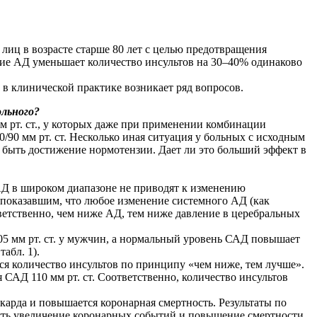
лиц в возрасте старше 80 лет с целью предотвращения
ие АД уменьшает количество инсультов на 30–40% одинаково
в клинической практике возникает ряд вопросов.
ольного?
м рт. ст., у которых даже при применении комбинации
/90 мм рт. ст. Несколько иная ситуация у больных с исходным
т быть достижение нормотензии. Дает ли это больший эффект в
 АД в широком диапазоне не приводят к изменению
, показавшим, что любое изменение системного АД (как
етственно, чем ниже АД, тем ниже давление в церебральных
05 мм рт. ст. у мужчин, а нормальный уровень САД повышает
абл. 1).
я количество инсультов по принципу «чем ниже, тем лучше».
САД 110 мм рт. ст. Соответственно, количество инсультов
арда и повышается коронарная смертность. Результаты по
есть увеличение коронарных событий и повышение смертности