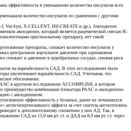
ана эффективность в уменьшении количества инсультов всех
 уменьшали количество инсультов по сравнению с другими
, Val-Syst, X-CELLENT, HIJ-CREATE и др.). Амлодипин
именяли амлодипин, который является рацемической смесью R-
вивалентными оригинальному препарату, нет такой
ртензивные препараты, снижает количество инсультов у
нижал центральное аортальное давление при одинаковом
о снижает и давление в церебральных сосудах, снижая риск
ратов на вариабельность САД. В этих исследованиях было
торы увеличивают вариабельность САД. Учитывая, что
еское обоснование.
м РААС в крупном исследовании ACCOMPLISH, в котором
дило преимущество комбинации блокатора РААС и амлодипина
нацию с амлодипином.
ензивную эффективность у больных, ранее не лечившихся
» антигипертензивного эффекта за счет синтеза ангиотензина
приводит к дополнительному снижению у них АД. Так, в
жению САД на 13,9 мм рт. ст. и ДАД на 8,9 мм рт. ст. через