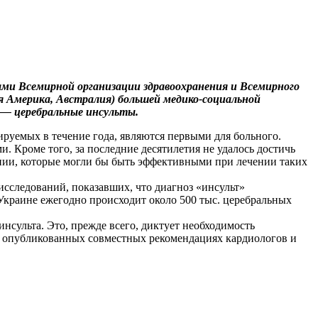
ами Всемирной организации здравоохранения и Всемирного
ная Америка, Австралия) большей медико-социальной
, — церебральные инсульты.
ируемых в течение года, являются первыми для больного.
. Кроме того, за последние десятилетия не удалось достичь
пии, которые могли бы быть эффективными при лечении таких
исследований, показавших, что диагноз «инсульт»
 Украине ежегодно происходит около 500 тыс. цереб­ральных
нсульта. Это, прежде всего, диктует необходимость
в опубликованных совместных рекомендациях кардиологов и