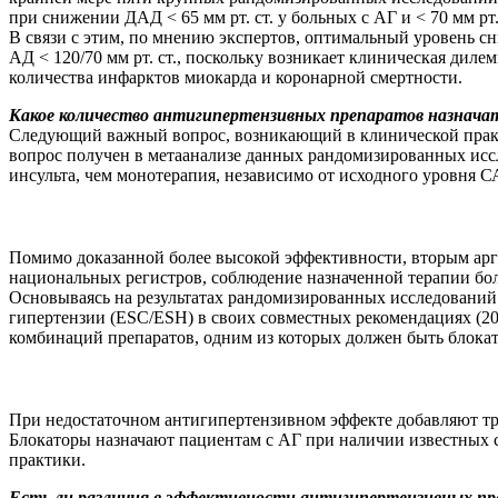
при снижении ДАД < 65 мм рт. ст. у больных с АГ и < 70 мм рт
В связи с этим, по мнению экспертов, оптимальный уровень сн
АД < 120/70 мм рт. ст., поскольку возникает клиническая ди
количества инфарк­тов миокарда и коронарной смертности.
Какое количество антигипертензивных препаратов назначат
Следующий важный вопрос, возникающий в клинической практи
вопрос получен в метаанализе данных рандомизированных иссле
инсульта, чем монотерапия, независимо от исходного уровня СА
Помимо доказанной более высокой эффективности, вторым арг
национальных регистров, соблюдение назначенной терапии бо
Основываясь на результатах рандомизированных исследований
гипертензии (ESC/ESH) в своих совместных рекомендациях (200
комбинаций препаратов, одним из которых должен быть блокат
При недостаточном антигипертензивном эффекте добавляют тр
Блокаторы назначают пациентам с АГ при наличии известных 
практики.
Есть ли различия в эффективности антигипертензивных пр