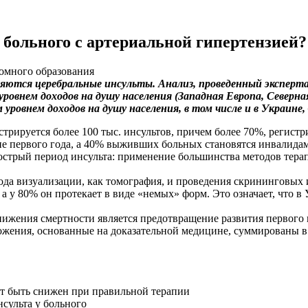
 больного с артериальной гипертензией?
ломного образования
ляются церебральные инсульты. Анализ, проведенный эксперт
м уровнем доходов на душу населения (Западная Европа, Север
 уровнем доходов на душу населения, в том числе и в Украине
рируется более 100 тыс. инсультов, причем более 70%, регистр
е первого года, а 40% выживших больных становятся инвалидами
стрый период инсульта: применение большинства методов тера
ода визуализации, как томография, и проведения скрининговых 
 а у 80% он протекает в виде «немых» форм. Это означает, что в
ижения смертности является предотвращение развития первого и
ложения, основанные на доказательной медицине, суммированы 
т быть снижен при правильной терапии
сульта у больного