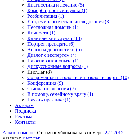
Диагностика и лечение (5)
Коморбидность инсульта (1)
Реабилитация (1)
Епидемиологические исследования (3)
Неотложная помощь (1)
Личности (1)
Клинический случай (18)
Портрет препарата (6)
Аспекты диагностики (6)
Диалог с экспертом (4)
На основании опыта (1)
Дискуссионные вопросы (1)
Инсульт (8)
Современная патология и нозология аорты (10)
Конференция (9)
Стандарты лечения (7)
В помощь семейному врачу (1)
Наука - практике (1)
Авторам
Подписка
Реклама
Контакты
Архив номеров
Статья опубликована в номере:
2-1' 2012
Разделы:
Инсульт