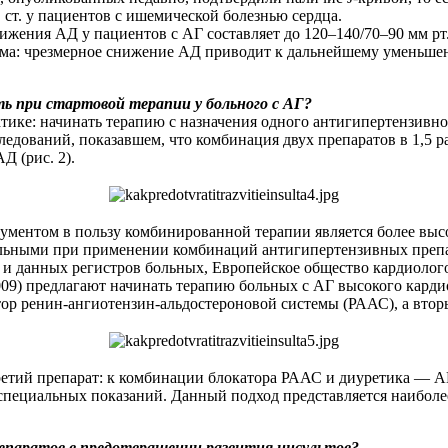
. ст. у пациентов с ишемической болезнью сердца.
ижения АД у пациентов с АГ составляет до 120–140/70–90 мм рт
лемма: чрезмерное снижение АД приводит к дальнейшему уменьш
ь при стартовой терапии у больного с АГ?
ке: начинать терапию с назначения одного антигипертензивног
дований, показавшем, что комбинация двух препаратов в 1,5 ра
Д (рис. 2).
ументом в пользу комбинированной терапии является более выс
льными при применении комбинаций антигипертензивных препар
 и данных регистров больных, Европейское общество кардиолог
9) предлагают начинать терапию больных с АГ высокого кардиов
ор ренин-ангиотензин-альдостероновой системы (РААС), а вторы
етий препарат: к комбинации блокатора РААС и диуретика — А
специальных показаний. Данный подход представляется наибол
епаратов в предотвращении развития инсультов?