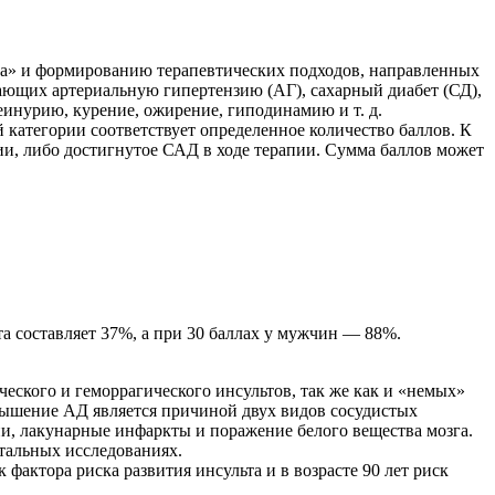
ска» и формированию терапевтических подходов, направленных
ающих артериальную гипертензию (АГ), сахарный диабет (СД),
инурию, курение, ожирение, гиподинамию и т. д.
й категории соответствует определенное количество баллов. К
ии, либо достигнутое САД в ходе терапии. Сумма баллов может
та составляет 37%, а при 30 баллах у мужчин — 88%.
ского и геморрагического инсультов, так же как и «немых»
вышение АД является причиной двух видов сосудистых
ии, лакунарные инфаркты и поражение белого вещества мозга.
тальных исследованиях.
 фактора риска развития инсульта и в возрасте 90 лет риск