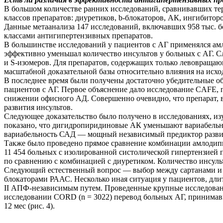
В большом количестве ранних исследований, сравнивавших те
классов препаратов: диуретиков, b-блокаторов, АК, ингибито
Данные метаанализа 147 исследований, включавших 958 тыс. б
классами антигипертензивных препаратов.
В большинстве исследований у пациентов с АГ применялся 
эффективно уменьшал количество инсультов у больных с АГ. С
и S-изомеров. Для препаратов, содержащих только левовраща
масштабной доказательной базы относительно влияния на исхо
В последнее время были получены достаточно убедительные об
пациентов с АГ. Первое объяснение дало исследование CAFE, 
снижении офисного АД. Совершенно очевидно, что препарат, в
развития инсультов.
Следующее доказательство было получено в исследованиях, и
показано, что дигидропиридиновые АК уменьшают вариабельно
вариабельность САД — мощный независимый предиктор развити
Также было проведено прямое сравнение комбинации амлоди
11 454 больных с изолированной систолической гипертензией 
по сравнению с комбинацией с диуретиком. Количество инсул
Следующий естественный вопрос — выбор между сартанами и
блокаторами РААС. Несколько иная ситуация у пациентов, дли
II АПФ-независимым путем. Проведенные крупные исследовани
исследовании CORD (n = 3022) перевод больных АГ, принимавши
12 мес (рис. 4).