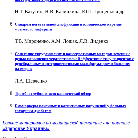
Н.Т. Ватутин, Н.В. Калинкина, Ю.П. Гриценко и др.
Синдром вегетативной дисфункции в клинической картине
мозгового инфаркта
Т.В. Мироненко, А.М. Лошак, Л.В. Диденко
Сочетание хирургических и консервативных методов лечения с
целью повышения терапевтической эффективности у пациентов с
церебральными артериовенозными мальформациями больших
размеров
Л.А. Шевченко
Тромбоз глубоких вен: клинический обзор
Биомаркеры почечных и когнитивных нарушений у больных
сахарным диабетом
Больше материалов по медицинской тематике - на портале
«Здоровье Украины»