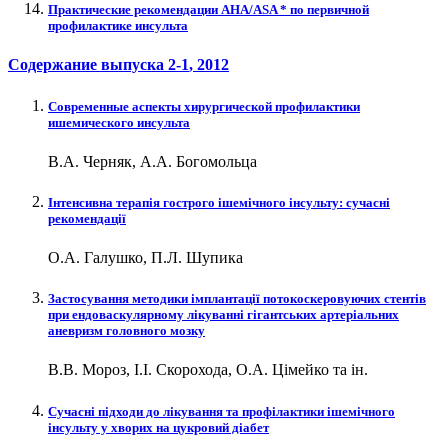
Практические рекомендации АHA/ASA * по первичной
профилактике инсульта
Содержание выпуска
2-1
, 2012
Современные аспекты хирургической профилактики
ишемического инсульта
В.А. Черняк, А.А. Богомольца
Інтенсивна терапія гострого ішемічного інсульту: сучасні
рекомендації
О.А. Галушко, П.Л. Шупика
Застосування методики імплантації потокоскеровуючих стентів
при ендоваскулярному лікуванні гігантських артеріальних
аневризм головного мозку
В.В. Мороз, І.І. Скорохода, О.А. Цімейко та ін.
Сучасні підходи до лікування та профілактики ішемічного
інсульту у хворих на цукровий діабет