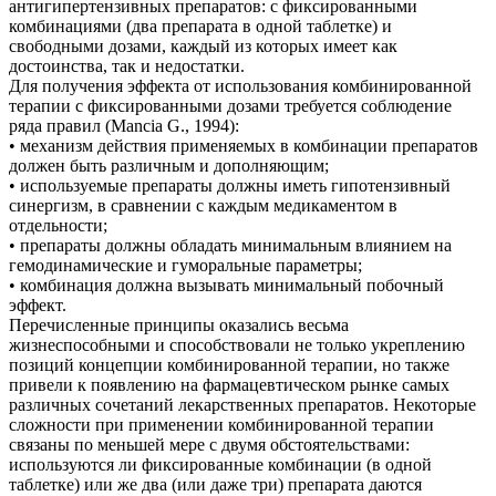
антигипертензивных препаратов: с фиксированными
комбинациями (два препарата в одной таблетке) и
свободными дозами, каждый из которых имеет как
достоинства, так и недостатки.
Для получения эффекта от использования комбинированной
терапии с фиксированными дозами требуется соблюдение
ряда правил (Mancia G., 1994):
• механизм действия применяемых в комбинации препаратов
должен быть различным и дополняющим;
• используемые препараты должны иметь гипотензивный
синергизм, в сравнении с каждым медикаментом в
отдельности;
• препараты должны обладать минимальным влиянием на
гемодинамические и гуморальные параметры;
• комбинация должна вызывать минимальный побочный
эффект.
Перечисленные принципы оказались весьма
жизнеспособными и способствовали не только укреплению
позиций концепции комбинированной терапии, но также
привели к появлению на фармацевтическом рынке самых
различных сочетаний лекарственных препаратов. Некоторые
сложности при применении комбинированной терапии
связаны по меньшей мере с двумя обстоятельствами:
используются ли фиксированные комбинации (в одной
таблетке) или же два (или даже три) препарата даются