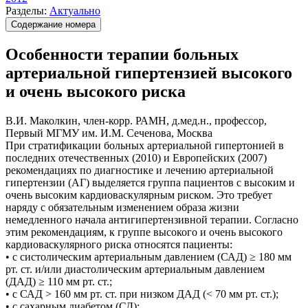
Разделы:
Актуально
Содержание номера
Особенности терапии больных
артериальной гипертензией высокого
и очень высокого риска
В.И. Маколкин, член-корр. РАМН, д.мед.н., профессор,
Первый МГМУ им. И.М. Сеченова, Москва
При стратификации больных артериальной гипертонией в
последних отечественных (2010) и Европейских (2007)
рекомендациях по диагностике и лечению артериальной
гипертензии (АГ) выделяется группа пациентов с высоким и
очень высоким кардиоваскулярным риском. Это требует
наряду с обязательным изменением образа жизни
немедленного начала антигипертензивной терапии. Согласно
этим рекомендациям, к группе высокого и очень высокого
кардиоваскулярного риска относятся пациенты:
• с систолическим артериальным давлением (САД) ≥ 180 мм
рт. ст. и/или диастолическим артериальным давлением
(ДАД) ≥ 110 мм рт. ст.;
• с САД > 160 мм рт. ст. при низком ДАД (< 70 мм рт. ст.);
• с сахарным диабетом (СД);