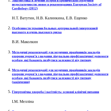
Диагностика и лечение острой и хронической сердечной
недостаточности: новое в рекомендациях European Society of
Cardiology (2012)
Н.Т. Ватутин, Н.В. Калинкина, Е.В. Ещенко
Особенности терапии больных артериальной гипертензией
высокого и очень высокого риска
В.И. Маколкин
Методичні рекомендації для медичних працівників закладів
охорони здоров’я з надання лікувально-профілактичної допомоги
особам, які бажають позбутися залежності від тютюну
Методичні рекомендації для медичних працівників закладів
охорони здоров’я з надання лікувально-профілактичної допомоги
особам, які бажають позбутися залежності від тютюну
(закінчення)
Гіпертонічна хвороба і вагітність: основні клінічні питання
І.М. Мелліна