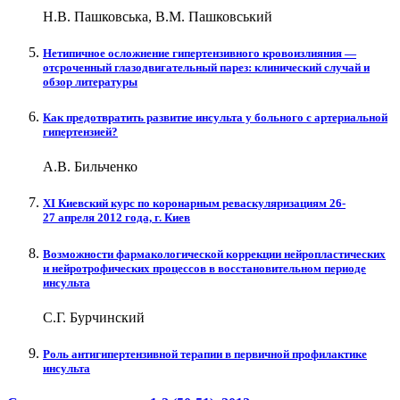
Н.В. Пашковська, В.М. Пашковський
Нетипичное осложнение гипертензивного кровоизлияния —
отсроченный глазодвигательный парез: клинический случай и
обзор литературы
Как предотвратить развитие инсульта у больного с артериальной
гипертензией?
А.В. Бильченко
XI Киевский курс по коронарным реваскуляризациям 26-
27 апреля 2012 года, г. Киев
Возможности фармакологической коррекции нейропластических
и нейротрофических процессов в восстановительном периоде
инсульта
С.Г. Бурчинский
Роль антигипертензивной терапии в первичной профилактике
инсульта