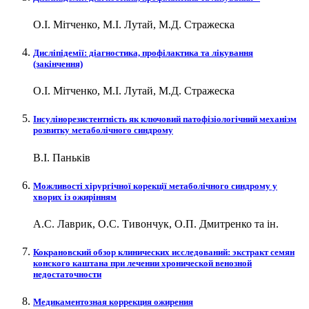
О.І. Мітченко, М.І. Лутай, М.Д. Стражеска
Дисліпідемії: діагностика, профілактика та лікування
(закінчення)
О.І. Мітченко, М.І. Лутай, М.Д. Стражеска
Інсулінорезистентність як ключовий патофізіологічний механізм
розвитку метаболічного синдрому
В.І. Паньків
Можливості хірургічної корекції метаболічного синдрому у
хворих із ожирінням
А.С. Лаврик, О.С. Тивончук, О.П. Дмитренко та ін.
Кокрановский обзор клинических исследований: экстракт семян
конского каштана при лечении хронической венозной
недостаточности
Медикаментозная коррекция ожирения