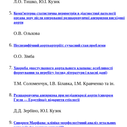
Л.О. Тишко, Ю.І. Кузик
Комп’ютерна статистична периметрія в діагностиці патології
органа зору після оперованої розшаровуючої аневризми висхідної
аорти
О.В. Ольхова
Неспецифічний аортоартеріїт: сучасний стан проблеми
О.О. Зімба
Хвороба двостулкового аортального клапана: особливості
формування та перебігу (огляд літератури і власні дані)
Т.М. Соломенчук, І.В. Білавка, І.М. Кравченко та ін.
Розшаровуюча аневризма при медіанекрозі аорти (синдром
Гзеля — Ердгейма): відкриття етіології
Д.Д. Зербіно, Ю.І. Кузик
Синдром Марфана: клініко-морфологічний аналіз летальних