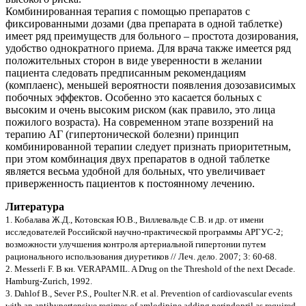
Комбинированная терапия с помощью препаратов с
фиксированными дозами (два препарата в одной таблетке)
имеет ряд преимуществ для больного – простота дозирования,
удобство однократного приема. Для врача также имеется ряд
положительных сторон в виде уверенности в желании
пациента следовать предписанным рекомендациям
(комплаенс), меньшей вероятности появления дозозависимых
побочных эффектов. Особенно это касается больных с
высоким и очень высоким риском (как правило, это лица
пожилого возраста). На современном этапе воззрений на
терапию АГ (гипертонической болезни) принцип
комбинированной терапии следует признать приоритетным,
при этом комбинация двух препаратов в одной таблетке
является весьма удобной для больных, что увеличивает
приверженность пациентов к постоянному лечению.
Литература
1. Кобалава Ж.Д., Котовская Ю.В., Виллевальде С.В. и др. от имени
исследователей Российской научно-практической программы АРГУС-2;
возможности улучшения контроля артериальной гипертонии путем
рационального использования диуретиков // Леч. дело. 2007; 3: 60-68.
2. Messerli F. В кн. VERAPAMIL. A Drug on the Threshold of the next Decade.
Hamburg-Zurich, 1992.
3. Dahlof B., Sever P.S., Poulter N.R. et al. Prevention of cardiovascular events
with an antihypertensive regimes of amlodipine adding perindopril as required