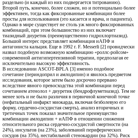
раздельно (и каждый из них подвергается титрованию).
Второй путь, конечно, более сложен, но и потенциально более
эффективен, тогда как фиксированные комбинации более
просты для использования (это касается и врача, и пациента).
Однако в мире существует не столь уж много фиксированных
комбинаций, при этом большинство из них включает
тиазидный диуретик (преимущественно гидрохлортиазид).
Большой интерес представляет комбинация иАПФ и
антагониста кальция. Еще в 1992 г. F. Messerli [2] провидчески
назвал подобную возможную комбинацию «роллс-ройсом»
современной антигипертензивной терапии, предполагая ее
исключительно высокую эффективность.
В исследовании ASCOT-BPLA [3] именно подобное
сочетание (периндоприл и амлодипин) и явилось предметом
исследования, которое затем было досрочно прервано
вследствие явного превосходства этой комбинации перед
сочетанием атенолол + диуретик (бендрофлуметиазид). Тем не
менее хоть и не было различия в первичной конечной точке
(нефатальный инфаркт миокарда, включая безболевую его
форму, сердечно-сосудистая смерть), анализ вторичных и
третичных точек показал значительное преимущество
комбинации амлодипин + иАПФ в отношении снижения
относительного риска сердечно-сосудистой смертности (на
24%), инсультов (на 23%), заболеваний периферических
сосудов (на 35%), нестабильной стенокардии (на 32%). Риск