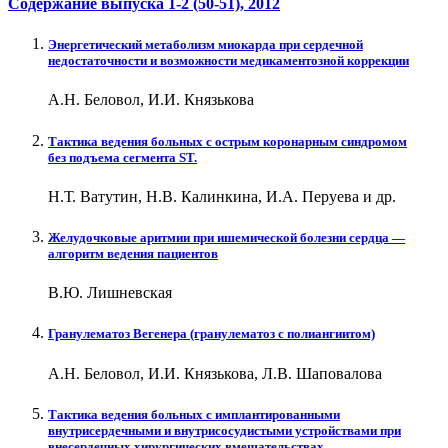
Содержание выпуска
1-2 (50-51)
, 2012
Энергетический метаболизм миокарда при сердечной
недостаточности и возможности медикаментозной коррекции
А.Н. Беловол, И.И. Князькова
Тактика ведения больных с острым коронарным синдромом
без подъема сегмента ST.
Н.Т. Ватутин, Н.В. Калинкина, И.А. Перуева и др.
Желудочковые аритмии при ишемической болезни сердца —
алгоритм ведения пациентов
В.Ю. Лишневская
Гранулематоз Вегенера (гранулематоз с полиангиитом)
А.Н. Беловол, И.И. Князькова, Л.В. Шаповалова
Тактика ведения больных с имплантированными
внутрисердечными и внутрисосудистыми устройствами при
внесердечных хирургических вмешательствах