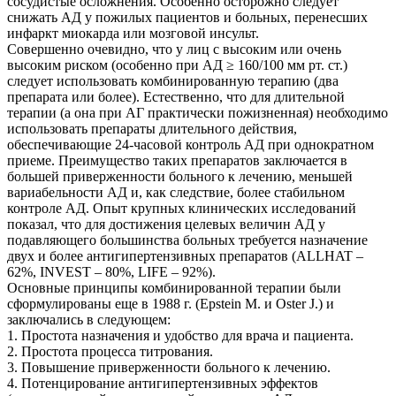
сосудистые осложнения. Особенно осторожно следует
снижать АД у пожилых пациентов и больных, перенесших
инфаркт миокарда или мозговой инсульт.
Совершенно очевидно, что у лиц с высоким или очень
высоким риском (особенно при АД ≥ 160/100 мм рт. ст.)
следует использовать комбинированную терапию (два
препарата или более). Естественно, что для длительной
терапии (а она при АГ практически ­пожизненная) ­необходимо
использовать препараты длительного действия,
обеспечивающие 24-часовой контроль АД при однократном
приеме. Преимущество таких препаратов заключается в
большей приверженности больного к лечению, меньшей
вариабельности АД и, как следствие, более стабильном
контроле АД. Опыт крупных клинических исследований
показал, что для достижения целевых величин АД у
подавляющего большинства больных требуется назначение
двух и более антигипертензивных препаратов (ALLHAT –
62%, INVEST – 80%, LIFE – 92%).
Основные принципы комбинированной терапии были
сформулированы еще в 1988 г. (Epstein M. и Oster J.) и
заключались в следующем:
1. Простота назначения и удобство для врача и пациента.
2. Простота процесса титрования.
3. Повышение приверженности больного к лечению.
4. Потенцирование антигипертензивных эффектов