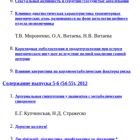
Сексуальная активность и сердечно?сосудистые заболевания
Клинико-диагностическая характеристика транзиторных
ишемических атак, развившихся на фоне патологии шейного
отдела позвоночника
Т.В. Мироненко, О.А. Витаева, Н.В. Витаева
Каротидная эмболэктомия и эндартерэктомия при остром
ишемическом инсульте вследствие полной окклюзии сонной
артерии
Влияние кверцетина на кардиометаболические факторы риска
Содержание выпуска
5-6 (54-55)
, 2012
Артериальная гипертензия у пациентов с метаболическим
синдромом
Е.Г. Купчинская, Н.Д. Стражеско
Дорогие коллеги!
Дисліпідемії: діагностика, профілактика та лікування *