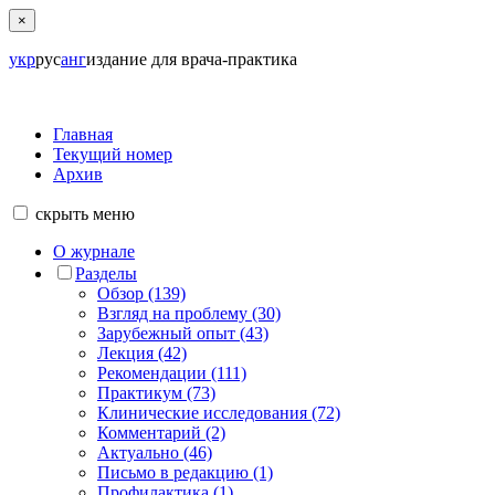
×
укр
рус
анг
издание для врача-практика
Главная
Текущий номер
Архив
скрыть
меню
О журнале
Разделы
Обзор (139)
Взгляд на проблему (30)
Зарубежный опыт (43)
Лекция (42)
Рекомендации (111)
Практикум (73)
Клинические исследования (72)
Комментарий (2)
Актуально (46)
Письмо в редакцию (1)
Профилактика (1)