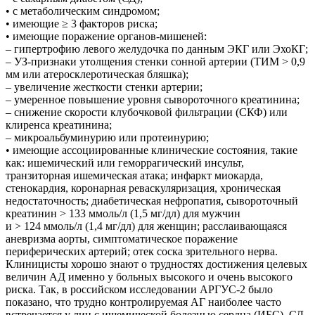
• с метаболическим синдромом;
• имеющие ≥ 3 факторов риска;
• имеющие поражение органов-мишеней:
– гипертрофию левого желудочка по данным ЭКГ или ЭхоКГ;
– УЗ-признаки утолщения стенки сонной артерии (ТИМ > 0,9
мм или атеросклеротическая бляшка);
– увеличение жесткости стенки артерии;
– умеренное повышение уровня сывороточного креатинина;
– снижение скорости клубочковой фильтрации (СКФ) или
клиренса креатинина;
– микроальбуминурию или протеинурию;
• имеющие ассоциированные клинические состояния, такие
как: ишемический или геморрагический инсульт,
транзиторная ишемическая атака; инфаркт миокарда,
стенокардия, коронарная реваскуляризация, хроническая
недостаточность; диабетическая нефропатия, сывороточный
креатинин > 133 ммоль/л (1,5 мг/дл) для мужчин
и > 124 ммоль/л (1,4 мг/дл) для женщин; расслаивающаяся
аневризма аорты, симптоматическое поражение
периферических артерий; отек соска зрительного нерва.
Клиницисты хорошо знают о трудностях достижения целевых
величин АД именно у больных высокого и очень высокого
риска. Так, в российском исследовании АРГУС-2 было
показано, что трудно контролируемая АГ наиболее часто
встречается у лиц с ишемической болезнью сердца (ИБС), СД