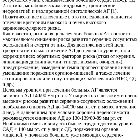
2-го типа, метаболическим синдромом, хронической
нефропатией и изолированной систолической АГ [1].
Практически все включенные в это исследование пациенты
отвечали критериям высокого и очень высокого
кардиоваскулярного риска.
Как известно, основная цель лечения больных АГ состоит в
максимальном снижении риска развития сердечно-сосудистых
осложнений и смерти от них. Для достижения этой цели
требуется не только снижение АД до целевого уровня, но и
коррекция всех обратимых факторов риска (отказ от курения,
ликвидация дислипидемии, гипергликемии, ожирения),
предупреждение, замедление темпа прогрессирования и/или
уменьшение поражения органов-мишеней, а также лечение
ассоциированных или сопутствующих заболеваний (ИБС, СД
и др.).
Целевым уровнем при лечении больных АГ является
величина АД 140/90 мм рт. ст. У пациентов с высоким и очень
высоким риском развития сердечно-сосудистых осложнений
необходимо снизить АД до 140/90 мм рт. ст. и менее в течение
4 нед. В дальнейшем при условии хорошей переносимости
рекомендуется снижение АД до 130-139/80-89 мм рт. ст.
Необходимо иметь в виду, что бывает трудно достичь уровня
САД < 140 мм рт. ст. у лиц с СД, поражением органов-
мишеней, у пожилых больных, уже имеющих сердечно-