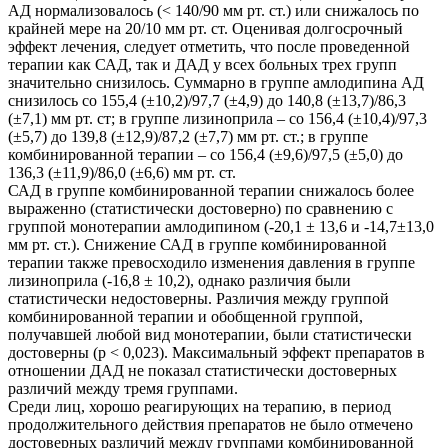
АД нормализовалось (< 140/90 мм рт. ст.) или снижалось по
крайней мере на 20/10 мм рт. ст. Оценивая долгосрочный
эффект лечения, следует отметить, что после проведенной
терапии как САД, так и ДАД у всех больных трех групп
значительно снизилось. Суммарно в группе амлодипина АД
снизилось со 155,4 (±10,2)/97,7 (±4,9) до 140,8 (±13,7)/86,3
(±7,1) мм рт. ст; в группе лизиноприла – со 156,4 (±10,4)/97,3
(±5,7) до 139,8 (±12,9)/87,2 (±7,7) мм рт. ст.; в группе
комбинированной терапии – со 156,4 (±9,6)/97,5 (±5,0) до
136,3 (±11,9)/86,0 (±6,6) мм рт. ст.
САД в группе комбинированной терапии снижалось более
выраженно (статистически достоверно) по сравнению с
группой монотерапии амлодипином (-20,1 ± 13,6 и -14,7±13,0
мм рт. ст.). Снижение САД в группе комбинированной
терапии также превосходило изменения давления в группе
лизиноприла (-16,8 ± 10,2), однако различия были
статистически недостоверны. Различия между группой
комбинированной терапии и обобщенной группой,
получавшей любой вид монотерапии, были статистически
достоверны (р < 0,023). Максимальный эффект препаратов в
отношении ДАД не показал статистически достоверных
различий между тремя группами.
Среди лиц, хорошо реагирующих на терапию, в период
продолжительного действия препаратов не было отмечено
достоверных различий между группами комбинированной