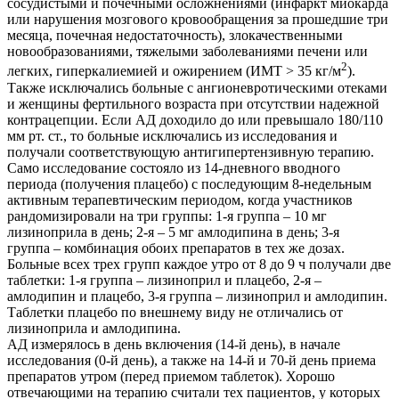
сосудистыми и почечными осложнениями (инфаркт миокарда
или нарушения мозгового кровообращения за прошедшие три
месяца, почечная недостаточность), злокачественными
новообразованиями, тяжелыми заболеваниями печени или
2
легких, гиперкалиемией и ожирением (ИМТ > 35 кг/м
).
Также исключались больные с ангионевротическими отеками
и женщины фертильного возраста при отсутствии надежной
контрацепции. Если АД доходило до или превышало 180/110
мм рт. ст., то больные исключались из исследования и
получали соответствующую антигипертензивную терапию.
Само исследование состояло из 14-дневного вводного
периода (получения плацебо) с последующим 8-недельным
активным терапевтическим периодом, когда участников
рандомизировали на три группы: 1-я группа – 10 мг
лизиноприла в день; 2-я – 5 мг амлодипина в день; 3-я
группа – комбинация обоих препаратов в тех же дозах.
Больные всех трех групп каждое утро от 8 до 9 ч получали две
таблетки: 1-я группа – лизиноприл и плацебо, 2-я –
амлодипин и плацебо, 3-я группа – ­лизиноприл и амлодипин.
Таблетки плацебо по внешнему виду не отличались от
лизиноприла и амлодипина.
АД измерялось в день включения (14-й день), в начале
исследования (0-й день), а также на 14-й и 70-й день приема
препаратов утром (перед приемом таблеток). Хорошо
отвечающими на терапию считали тех пациентов, у которых