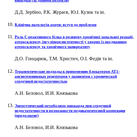
випадків (за даними автопсій)
Д.Д. Зербіно, Р.К. Жураєв, Ю.І. Кузик та ін.
Клінічна патологія аорти: вступ до проблеми
Роль С-реактивного білка в розвитку хронічної запальної реакції,
атеросклерозу, інсулінорезистентності у хворих із поєднанням
атеросклерозу та хронічного панкреатиту
Д.О. Гонцарюк, Т.М. Христич, О.І. Федів та ін.
Терапевтические подходы к применению блокаторов АТ1-
ангиотензиновых рецепторов у пациентов с хронической
сердечной недостаточностью
А.Н. Беловол, И.И. Князькова
Энергетический метаболизм миокарда при сердечной
недостаточности и возможности медикаментозной коррекции
(продолжеие)
А.Н. Беловол, И.И. Князькова