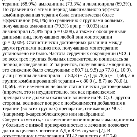
терапии (68,9%), амлодипина (73,3%) и лизиноприла (69,3%).
По сравнению с этим в период максимального эффекта
комбинированная терапия была статистически более
эффективной (90,1%) по сравнению с группами больных,
получавших амлодипин (79,3% при р = 0,033) или
лизиноприл (75,8% при р = 0,008), а также с обобщенными
данными лиц, получавших любой вид монотерапии
(р = 0,009). Статистически достоверных различий между
двумя группами пациентов, получавших монотерапию,
установлено не было. Частота сердечных сокращений (ЧСС)
во всех трех группах больных незначительно понизилась за
период исследования. У пациентов, получавших амлодипин,
это снижение было следующим: с 80,7 (± 9,5) до 77,8 (± 10,9),
у лиц группы лизиноприла – с 80,8 (± 7,7) до 78,6 (± 11,69), а в
группе комбинированной терапии – с 80,0 (± 8,7) до 78,0 (±
10,69). Эти изменения не были статистически достоверными
(впрочем, это и неудивительно, так как применяемые
препараты не должны оказывать влияние на ЧСС). С другой
стороны, возникает вопрос о необходимости добавления к
терапии (во всех группах) препаратов, снижающих ЧСС
(например b-адреноблокаторов или ивабрадина).
Следует отметить, что сочетание лизиноприла с амлодипином
у больных с низкой приверженностью к лечению позволяет
достичь целевых значений АД в 87% случаев [7]. В
отечественном исследовании [8] 42 пациента с АГ 2-й