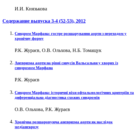
И.И. Князькова
Содержание выпуска
3-4 (52-53)
, 2012
Синдром Марфана: гостре розшарування аорти з переходом у
хронічну форму
Р.К. Жураєв, О.В. Ольхова, Н.Б. Томащук
Аневризма аорти на рівні синусів Вальсальви у хворих із
синдромом Марфана
Р.К. Жураєв
Синдром Марфана: історичні віхи офтальмологічних критеріїв та
диференціальна діагностика схожих синдромів
О.В. Ольхова, Р.К. Жураєв
Хронічна розшаровуюча аневризма аорти як наслідок
медіанекрозу