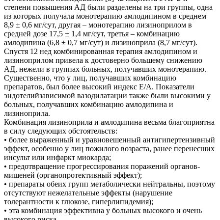
степени повышения АД были разделены на три группы, одна
из которых получала монотерапию амлодипином в среднем
8,9 ± 0,6 мг/сут, другая – монотерапию лизиноприлом в
средней дозе 17,5 ± 1,4 мг/сут, третья – комбинацию
амлодипина (6,8 ± 0,7 мг/сут) и лизиноприла (8,7 мг/сут).
Спустя 12 нед комбинированная терапия амлодипином и
лизиноприлом привела к достоверно большему снижению
АД, нежели в группах больных, получавших монотерапию.
Существенно, что у лиц, получавших комбинацию
препаратов, был более высокий индекс Е/А. Показатели
эндотелийзависимой вазодилатации также были высокими у
больных, получавших комбинацию амлодипина и
лизиноприла.
Комбинация лизиноприла и амлодипина весьма благоприятна
в силу следующих обстоятельств:
• более выраженный и уравновешенный антигипертензивный
эффект, особенно у лиц пожилого возраста, ранее перенесших
инсульт или инфаркт миокарда;
• предотвращение прогрессирования поражений органов-
мишеней (органопротективный эффект);
• препараты обеих групп метаболически нейтральны, поэтому
отсутствуют нежелательные эффекты (нарушение
толерантности к глюкозе, гиперлипидемия);
• эта комбинация эффективна у больных высокого и очень
высокого риска.