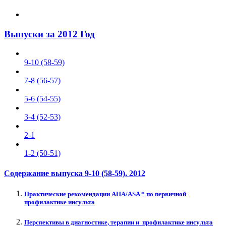
Выпуски за 2012 Год
9-10 (58-59)
7-8 (56-57)
5-6 (54-55)
3-4 (52-53)
2-1
1-2 (50-51)
Содержание выпуска
9-10 (58-59)
, 2012
Практические рекомендации АHA/ASA * по первичной
профилактике инсульта
Перспективы в диагностике, терапии и профилактике инсульта