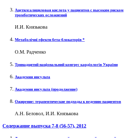
Ацетилсалициловая кислота у пациентов с высоким риском
тромботических осложнений
И.И. Князькова
Метаболічні ефекти бета-блокаторів *
О.М. Радченко
Тринадцятий національний конгрес кардіологів України
Академия инсульта
Академия инсульта (продолжение)
Ожирение: терапевтические подходы к ведению пациентов
А.Н. Беловол, И.И. Князькова
Содержание выпуска
7-8 (56-57)
, 2012