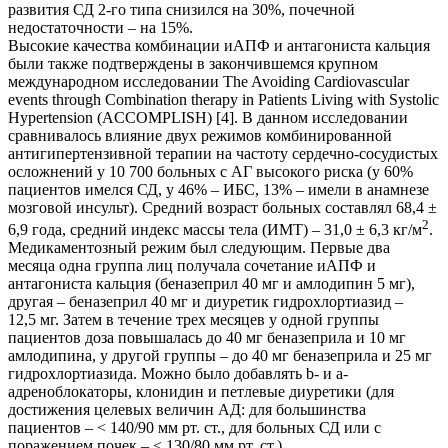
развития СД 2-го типа снизился на 30%, почечной
недостаточности – на 15%.
Высокие качества комбинации иАПФ и антагониста кальция
были также подтверждены в закончившемся крупном
международном исследовании The Avoiding Cardiovascular
events through Combination therapy in Patients Living with Systolic
Hypertension (ACCOMPLISH) [4]. В данном исследовании
сравнивалось влияние двух режимов комбинированной
антигипертензивной терапии на частоту сердечно-­сосудистых
осложнений у 10 700 больных с АГ высокого риска (у 60%
пациентов имелся СД, у 46% – ИБС, 13% – имели в анамнезе
мозговой инсульт). Средний возраст больных составлял 68,4 ±
2
6,9 года, средний индекс массы тела (ИМТ) – 31,0 ± 6,3 кг/м
.
Медикаментозный режим был следующим. Первые два
месяца одна группа лиц получала сочетание иАПФ и
антагониста кальция (беназеприл 40 мг и амлодипин 5 мг),
другая – беназеприл 40 мг и диуретик гидрохлортиазид –
12,5 мг. Затем в течение трех месяцев у одной группы
пациентов доза повышалась до 40 мг беназеприла и 10 мг
амлодипина, у другой группы – до 40 мг беназеприла и 25 мг
­гидрохлортиазида. Можно было добавлять b- и a-
адреноблокаторы, клонидин и петлевые диуретики (для
достижения целевых величин АД: для большинства
пациентов – < 140/90 мм рт. ст., для больных СД или с
поражением почек – < 130/80 мм рт. ст.).