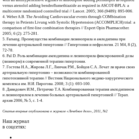
versus atenolol adding bendroflumethiazide as required in ASCOT-BPLA: a
multicentre randomized controlled trial // Lancet. 2005; 366 (9489): 895-906.
4. Weber A.B. The Avoiding Cardiovascular events through COMbination
therapy in Petients Livung with Systolic Hypertension (ACCOMPLICH) trial: a
comparison of first-line combination therapies // Expert Opin Pharmacother.
2005; 6 (2): 275-281.
5. Farsang. Преимущества комбинации лизиноприла и амлодипина при
лечении артериальной гипертонии // Гипертония и нефрология. 21 М4, 8 (2),
72-78.
6. Pal D. Роль комбинации амлодипина и лизиноприла фиксированной дозы
(лизинорм) в современной терапии гипертонии.
7. Гостева Н.А., Жирова Л.Г., Линчак Р.М., Бойцов С.А. Лечат ли врачи свою
артериальную гипертонию – возможности комбинированной
гипотензивной терапии // Вестник Национального медико-хирургического
комплекса им. Н.И. Пирогова. 2008; 3 (1): 693-100.
8. Давидович И.М., Петричко Т.А. Комбинированная терапия амлодипином
и лизиноприлом в лечении больных артериальной гипертонией // Терап.
архив 2006, № 5, с. 1-4.
Статья впервые опубликована в журнале «Лечебное дело», 2011, №2
Наш журнал
в соцсетях: