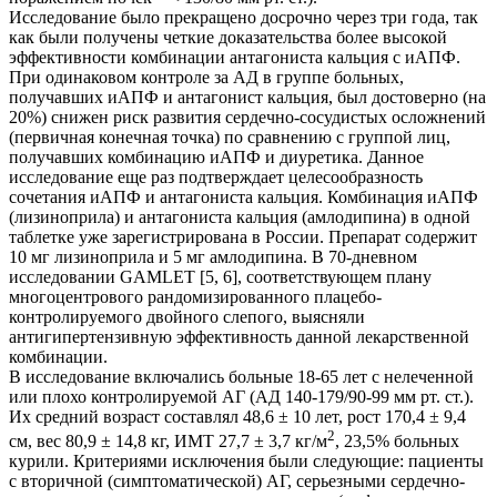
Исследование было прекращено досрочно через три года, так
как были получены четкие доказательства более высокой
эффективности комбинации антагониста кальция с иАПФ.
При одинаковом контроле за АД в группе больных,
получавших иАПФ и антагонист кальция, был достоверно (на
20%) снижен риск развития сердечно-сосудистых осложнений
(первичная конечная точка) по сравнению с группой лиц,
получавших комбинацию иАПФ и диуретика. Данное
исследование еще раз подтверждает целесообразность
сочетания иАПФ и антагониста кальция. Комбинация иАПФ
(лизиноприла) и антагониста кальция (амлодипина) в одной
таблетке уже зарегистрирована в России. Препарат содержит
10 мг лизиноприла и 5 мг амлодипина. В 70-дневном
исследовании GAMLET [5, 6], соответствующем плану
многоцентрового рандомизированного плацебо-
контролируемого двойного слепого, выясняли
антигипертензивную эффективность данной лекарственной
комбинации.
В исследование включались больные 18-65 лет с нелеченной
или плохо контролируемой АГ (АД 140-179/90-99 мм рт. ст.).
Их средний возраст составлял 48,6 ± 10 лет, рост 170,4 ± 9,4
2
см, вес 80,9 ± 14,8 кг, ИМТ 27,7 ± 3,7 кг/м
, 23,5% больных
курили. Критериями исключения были следующие: пациенты
с вторичной (симптоматической) АГ, серьезными сердечно-