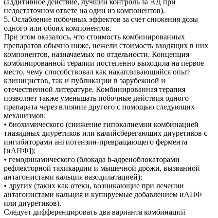
(аддитивное действие, лучший контроль за АД при
недостаточном ответе на один из компонентов).
5. Ослабление побочных эффектов за счет снижения дозы
одного или обоих компонентов.
При этом оказалось, что стоимость комбинированных
препаратов обычно ниже, нежели стоимость входящих в них
компонентов, назначаемых по отдельности. Концепция
комбинированной терапии постепенно выходила на первое
место, чему способствовал как накапливающийся опыт
клиницистов, так и публикации в зарубежной и
отечественной литературе. Комбинированная терапия
позволяет также уменьшать побочные действия одного
препарата через влияние другого с помощью следующих
механизмов:
• биохимического (снижение гипокалиемии комбинацией
тиазидных диуретиков или калийсберегающих диуретиков с
ингибиторами ангиотензин-превращающего фермента
[иАПФ]);
• гемодинамического (блокада b-адреноблокаторами
рефлекторной тахикардии и мышечной дрожи, вызванной
антагонистами кальция вазодилатацией);
• других (таких как отеки, возникающие при лечении
антагонистами кальция и купируемые добавлением иАПФ
или диуретиков).
Следует дифференцировать два варианта комбинаций