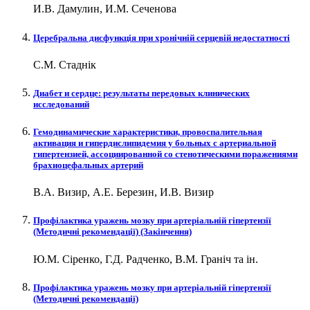
И.В. Дамулин, И.М. Сеченова
Церебральна дисфункція при хронічній серцевій недостатності
С.М. Стаднік
Диабет и сердце: результаты передовых клинических
исследований
Гемодинамические характеристики, провоспалительная
активация и гипердислипидемия у больных с артериальной
гипертензией, ассоциированной со стенотическими поражениями
брахиоцефальных артерий
В.А. Визир, А.Е. Березин, И.В. Визир
Профілактика уражень мозку при артеріальній гіпертензії
(Методичні рекомендації) (Закінчення)
Ю.М. Сіренко, Г.Д. Радченко, В.М. Граніч та ін.
Профілактика уражень мозку при артеріальній гіпертензії
(Методичні рекомендації)