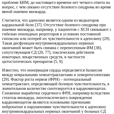
проблеме БИМ, до настоящего времени нет четкого ответа на
вопрос, с чем связано отсутствие болевого синдрома во время
явной ишемии миокарда.
Считается, что аденозин является одним из медиаторов
кардиальной боли [37]. Отсутствие болевого синдрома при
ишемии миокарда, например, у пациентов с ХСН связывают с
гибелью опиоидных рецепторов в условиях постоянной
гипоксии или потерей их чувствительности к аденозину [29].
Такая дисфункция внутримиокардиальных нервных
окончаний может быть связана с перенесенным ИМ [38],
сопутствующим СД [20, 77], токсическим действием
некоторых лекарственных средств, в частности
цитостатических препаратов [5, 9].
Известно, что иннервация сердца определяется балансом
между невральными хемоаттрактантами и хеморепеллентами
[29]. Фактор роста нервов (ФРН) – потенциальный
хемоаттрактант, определяющий болевую чувствительность, в
значительном количестве синтезируется в кардиомиоцитах.
Снижение выработки сердечного ФРН, например вследствие
стеатоза миокарда, липотоксического повреждения
кардиомиоцитов являются основными причинами
нейропатии и нарушениями чувствительности к аденозину
внутримиокардиальных нервных окончаний у больных СД