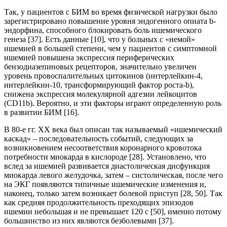
Так, у пациентов с БИМ во время физической нагрузки было
зарегистрировано повышение уровня эндогенного опиата b-
эндорфина, способного блокировать боль ишемического
генеза [37]. Есть данные [10], что у больных с «немой»
ишемией в большей степени, чем у пациентов с симптомной
ишемией повышена экспрессия периферических
бензодиазепиновых рецепторов, значительно увеличен
уровень провоспалительных цитокинов (интерлейкин-4,
интерлейкин-10, трансформирующий фактор роста-b),
снижена экспрессия молекулярной адгезии лейкоцитов
(CD11b). Вероятно, и эти факторы играют определенную роль
в развитии БИМ [16].
В 80-е гг. XX века был описан так называемый «ишемический
каскад» – последовательность событий, следующих за
возникновением несоответствия коронарного кровотока
потребности миокарда в кислороде [28]. Установлено, что
вслед за ишемией развивается диастолическая дисфункция
миокарда левого желудочка, затем – систолическая, после чего
на ЭКГ появляются типичные ишемические изменения и,
наконец, только затем возникает болевой приступ [28, 50]. Так
как средняя продолжительность преходящих эпизодов
ишемии небольшая и не превышает 120 с [50], именно потому
большинство из них являются безболевыми [37].