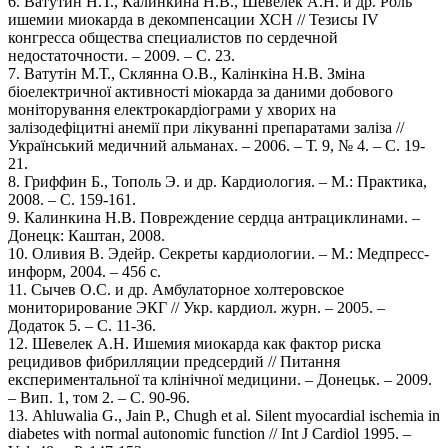
6. Ватутин Н.Т., Калинкина Н.В., Шевелек А.Н. и др. Роль
ишемии миокарда в декомпенсации ХСН // Тезисы IV
конгресса общества специалистов по сердечной
недостаточности. – 2009. – С. 23.
7. Ватутін М.Т., Склянна О.В., Калінкіна Н.В. Зміна
біоелектричної активності міокарда за даними добового
моніторування електрокардіограми у хворих на
залізодефіцитні анемії при лікуванні препаратами заліза //
Український медичний альманах. – 2006. – Т. 9, № 4. – С. 19-
21.
8. Гриффин Б., Тополь Э. и др. Кардиология. – М.: Практика,
2008. – С. 159-161.
9. Калинкина Н.В. Повреждение сердца антрациклинами. –
Донецк: Каштан, 2008.
10. Оливия В. Эдейр. Секреты кардиологии. – М.: Медпресс-
информ, 2004. – 456 с.
11. Сычев О.С. и др. Амбулаторное холтеровское
мониторирование ЭКГ // Укр. кардиол. журн. – 2005. –
Додаток 5. – С. 11-36.
12. Шевелек А.Н. Ишемия миокарда как фактор риска
рецидивов фибрилляции предсердий // Питання
експериментальної та клінічної медицини. – Донецьк. – 2009.
– Вип. 1, том 2. – С. 90-96.
13. Ahluwalia G., Jain P., Chugh et al. Silent myocardial ischemia in
diabetes with normal autonomic function // Int J Cardiol 1995. –