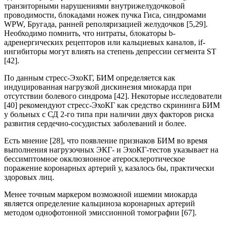
транзиторными нарушениями внутрижелудочковой
проводимости, блокадами ножек пучка Гиса, синдромами
WPW, Бругада, ранней реполяризацией желудочков [5,29].
Необходимо помнить, что нитраты, блокаторы b-
адренергических рецепторов или кальциевых каналов, if-
ингибиторы могут влиять на степень депрессии сегмента ST
[42].
По данным стресс-ЭхоКГ, БИМ определяется как
индуцированная нагрузкой дискинезия миокарда при
отсутствии болевого синдрома [42]. Некоторые исследователи
[40] рекомендуют стресс-ЭхоКГ как средство скрининга БИМ
у больных с СД 2-го типа при наличии двух факторов риска
развития сердечно-сосудистых заболеваний и более.
Есть мнение [28], что появление признаков БИМ во время
выполнения нагрузочных ЭКГ- и ЭхоКГ-тестов указывает на
бессимптомное окклюзионное атеросклеротическое
поражение коронарных артерий у, казалось бы, практически
здоровых лиц.
Менее точным маркером возможной ишемии миокарда
является определение кальциноза коронарных артерий
методом однофотонной эмиссионной томографии [67].