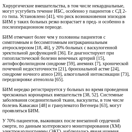
Хирургические вмешательства, в том числе некардиальные,
могут усугубить течение ИБС, особенно у пациентов с СД 2-
го типа. Установлено [41], что риск возникновения эпизодов
БИМ у таких больных резко возрастает в пред- и особенно в
послеоперационном периоде.
БИМ отмечают более чем у половины пациентов с
симптомным и бессимптомным интракраниальным
атеросклерозом [18, 46], у 20% больных с васкулогенной
эректильной дисфункцией [36]. Ее диагностируют при
гипопластической болезни венечных артерий [15],
антифосфолипидном синдроме [59], анемиях [7], хронической
почечной недостаточности [21], бронхиальной астме [24],
синдроме ночного апноэ [20], алкогольной интоксикации [73],
передозировке атенолола [65].
БИМ нередко регистрируется у больных во время проведения
чрескожных коронарных вмешательств [38, 52]. Системные
заболевания соединительной ткани, васкулиты, в том числе
болезнь Кавасаки [48] и гранулематоз Вегенера [63], могут
проявляться БИМ.
У 70% пациентов, выживших после внезапной сердечной
смерти, по данным холтеровского мониторирования (ХМ)
электрокардиограммы (ЭКГ), наблюдалась явная ишемия