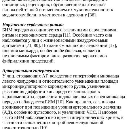
опиоидных рецепторов, обусловленное длительной
гипоксией тканей и изменением их чувствительности к
медиаторам боли, в частности к аденозину [36].
Нарушения сердечного ритма
БИМ нередко ассоциируется с различными нарушениями
ритма и проводимости сердца [11]. Особенно часто она
наблюдается у лиц с жизнеопасными желудочковыми
аритмиями [71, 80]. По данным наших исследований [17],
ишемия миокарда, особенно безболевая, является
независимым фактором риска развития пароксизмов
фибрилляции предсердий.
Артериальная гипертензия
У лиц, страдающих АГ, вследствие гипертрофии миокарда
левого желудочка и относительного уменьшения площади
микроциркуляторного коронарного русла, увеличения
расстояния диффузии кислорода из капилляров в
кардиомиоциты, сдавления эндокардиальных слоев миокарда
нередко наблюдается БИМ [10]. Как правило, ее эпизоды
возникают при повышении уровня артериального давления
(АД), особенно пульсового, и увеличении ЧСС. Наиболее
часто БИМ наблюдается во время гипертонических кризов, в
частности осложненных острой левожелудочковой
недостаточностью [10].