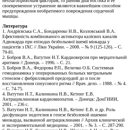
неблагоприятным факторам, то ранняя диагностика и ее
своевременное устранение являются важнейшим способом
предупреждения необратимого повреждения сердечной
мышцы.
Литература
1. Андрієвська C.А., Бондаренко Н.В., Козловський В.А.
Ефективність комбінованого активатора калієвих каналів
Адвокарда при епізодах безбольової ішемії міокардa у
пацієнтів з ІХС // Ліки України. – 2008. – № 9 (125-126). – С.
79-81.
2. Бобров В.А., Ватутин Н.Т. Кардиоверсия при мерцательной
аритмии // Донецк. – 1996. – С. 21.
3. Бобров В.А., Федорова Р.П., Величко О.Б. Системная
гемодинамика у оперированных больных митральным
стенозом с фибрилляцией предсердий до и после
восстановления синусового ритма // Врач. дело. – 1988. – № 4.
– С. 74-75.
4. Ватутин Н.Т., Калинкина Н.В., Кетинг Е.В.
Антрациклиновая кардиомиопатия. – Донецк: ДонГИИИ,
2001. – 236 с.
5. Ватутин Н.Т., Калинкина Н.В., Кетинг Е.В. и др. Роль
дисфункции эндотелия в генезе безболевой ишемии
миокарда, вызванной антрациклинами // Архив клинической
и экспериментальной медицины. – 2001. – № 3. – С. 287-290.