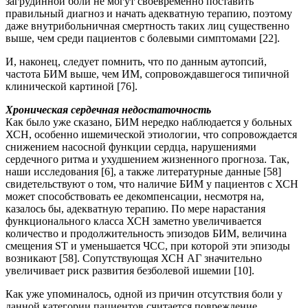
загрудинной боли не могут своевременно поставить
правильный диагноз и начать адекватную терапию, поэтому
даже внутрибольничная смертность таких лиц существенно
выше, чем среди пациентов с болевыми симптомами [22].
И, наконец, следует помнить, что по данным аутопсий,
частота БИМ выше, чем ИМ, сопровождавшегося типичной
клинической картиной [76].
Хроническая сердечная недостаточность
Как было уже сказано, БИМ нередко наблюдается у больных
ХСН, особенно ишемической этиологии, что сопровождается
снижением насосной функции сердца, нарушениями
сердечного ритма и ухудшением жизненного прогноза. Так,
наши исследования [6], а также литературные данные [58]
свидетельствуют о том, что наличие БИМ у пациентов с ХСН
может способствовать ее декомпенсации, несмотря на,
казалось бы, адекватную терапию. По мере нарастания
функционального класса ХСН заметно увеличивается
количество и продолжительность эпизодов БИМ, величина
смещения ST и уменьшается ЧСС, при которой эти эпизоды
возникают [58]. Сопутствующая ХСН АГ значительно
увеличивает риск развития безболевой ишемии [10].
Как уже упоминалось, одной из причин отсутствия боли у
данной категории пациентов считается повреждение