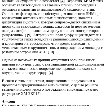
выявления существенно возрастает [4]. Вероятно, БИМ у этих
больных является одной из главных причин повреждения
миокарда и развития антрациклиновой кардиомиопатии.
Основным фактором, способствующим появлению БИМ при
воздействии антрациклиновых антибиотиков, является
дисфункция эндотелия, которая сопровождается снижением
продукции вазорелаксирующих факторов (в первую очередь,
оксида азота) и повышением продукции вазоконстрикторов
(эндотелина-1) [9]. Антрациклиновая дисфункция эндотелия
усугубляется также вследствие развивающейся дислипидемии
и коронарного атеросклероза, что нередко приводит к
мелкоочаговым и крупноочаговым повреждениям миокарда с
развитием острой или ХСН [10].
Одной из возможных причин отсутствия боли при явной
ишемии миокарда у лиц с антрациклиновой кардиомиопатией
считается токсическое повреждение нервных волокон как
внутри, так и вокруг сердца [4].
В связи с этим пациентам, получающим и получавшим в
прошлом антрациклиновые антибиотики, с целью раннего
выявления ишемического повреждения миокарда показано
регулярное ХМ ЭКГ [5].
Анемии
По данным ХМ ЭКГ, преходящие безболевые эпизоды