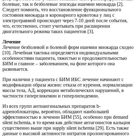
болевые, так и безболевые эпизоды ишемии миокарда [2].
Следует помнить, что восстановление функционального
состояния миокарда и коронарного кровотока у лиц с
электротравмой происходит через 7-10 дней после события,
что, естественно, стоит учитывать при расширении
двигательного режима таких пациентов [3].
Лечение
Лечение безболевой и болевой форм ишемии миокарда сходно
[10]. Лечебная тактика определяется индивидуальными
особенностями пациента, тяжестью и продолжительностью
БИМ и главное – заболеванием, на фоне которого она
развивается.
При наличии у пациента с БИМ ИБС лечение начинают с
модификации образа жизни: отказа от курения, нормализации
массы тела, АД, коррекции метаболических нарушений, в
частности гипергликемии и гиперлипидемии.
Из всех групп антиангинальных препаратов b-
адреноблокаторы, вероятно, обладают наибольшей
эффективностью в лечении БИМ [55], особенно при demand
silent ischemia, в то время как действие антагонистов кальция
существенно выше при supply silent ischemia [29]. Есть также
данные о высокой активности нитратов пролонгированного