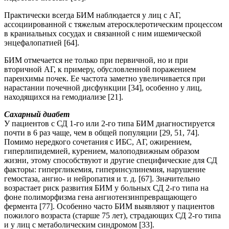
Практически всегда БИМ наблюдается у лиц с АГ,
ассоциированной с тяжелым атеросклеротическим процессом
в краниальных сосудах и связанной с ним ишемической
энцефалопатией [64].
БИМ отмечается не только при первичной, но и при
вторичной АГ, к примеру, обусловленной поражением
паренхимы почек. Ее частота заметно увеличивается при
нарастании почечной дисфункции [34], особенно у лиц,
находящихся на гемодиализе [21].
Сахарный диабет
У пациентов с СД 1-го или 2-го типа БИМ диагностируется
почти в 6 раз чаще, чем в общей популяции [29, 51, 74].
Помимо нередкого сочетания с ИБС, АГ, ожирением,
гиперлипидемией, курением, малоподвижным образом
жизни, этому способствуют и другие специфические для СД
факторы: гипергликемия, гиперинсулинемия, нарушение
гемостаза, ангио- и нейропатия и т. д. [67]. Значительно
возрастает риск развития БИМ у больных СД 2-го типа на
фоне полиморфизма гена ангиотензинпревращающего
фермента [77]. Особенно часто БИМ выявляют у пациентов
пожилого возраста (старше 75 лет), страдающих СД 2-го типа
и у лиц с метаболическим синдромом [33].