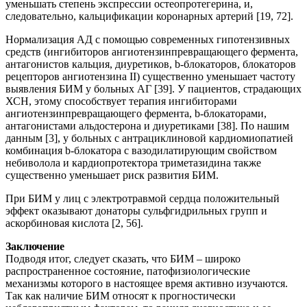
уменьшать степень экспрессии остеопротегерина, и,
следовательно, кальцификации коронарных артерий [19, 72].
Нормализация АД с помощью современных гипотензивных
средств (ингибиторов ангиотензинпревращающего фермента,
антагонистов кальция, диуретиков, b-блокаторов, блокаторов
рецепторов ангиотензина ІІ) существенно уменьшает частоту
выявления БИМ у больных АГ [39]. У пациентов, страдающих
ХСН, этому способствует терапия ингибиторами
ангиотензинпревращающего фермента, b-блокаторами,
антагонистами альдостерона и диуретиками [38]. По нашим
данным [3], у больных с антрациклиновой кардиомиопатией
комбинация b-блокатора с вазодилатирующим свойством
небиволола и кардиопротектора триметазидина также
существенно уменьшает риск развития БИМ.
При БИМ у лиц с электротравмой сердца положительный
эффект оказывают донаторы сульфгидрильных групп и
аскорбиновая кислота [2, 56].
Заключение
Подводя итог, следует сказать, что БИМ – широко
распространенное состояние, патофизиологические
механизмы которого в настоящее время активно изучаются.
Так как наличие БИМ относят к прогностически