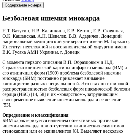
Содержание номера
Безболевая ишемия миокарда
Н.Т. Ватутин, Н.В. Калинкина, Е.В. Кетинг, Е.В. Склянная,
О.К. Кашанская, А.Н. Шевелек, В.В. Адаричев, Донецкий
национальный медицинский университет имени М. Горького,
Институт неотложной и восстановительной хирургии имени
В.К. Гусака АМН Украины, г. Донецк
С момента первого описания В.П. Образцовым и Н.Д.
Стражеско клинической картины инфаркта миокарда (ИМ) и
его атипичных форм (1909) проблема безболевой ишемии
миокарда (БИМ) постоянно привлекает внимание
клиницистов разных специальностей. Это связано с широкой
распространенностью безболевых форм ишемической болезни
сердца (ИБС) [14, 58] и их «коварством», затрудняющим
своевременное выявление ишемии миокарда и ее лечение
[53].
Определение и классификация
БИМ характеризуется наличием объективных признаков
ишемии миокарда при отсутствии клинических симптомов
стенокардии или ее эквивалентов [8]. Выделяют несколько