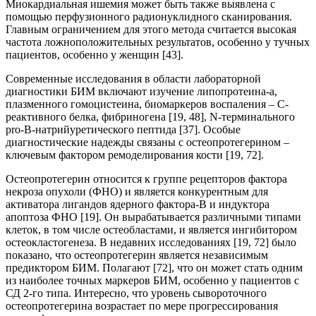
Миокардиальная ишемия может быть также выявлена с
помощью перфузионного радионуклидного сканирования.
Главным ограничением для этого метода считается высокая
частота ложноположительных результатов, особенно у тучных
пациентов, особенно у женщин [43].
Современные исследования в области лабораторной
диагностики БИМ включают изучение липопротеина-a,
плазменного гомоцистеина, биомаркеров воспаления – С-
реактивного белка, фибриногена [19, 48], N-терминального
pro-B-натрийуретического пептида [37]. Особые
диагностические надежды связаны с остеопротегерином –
ключевым фактором ремоделирования кости [19, 72].
Остеопротегерин относится к группе рецепторов фактора
некроза опухоли (ФНО) и является конкурентным для
активатора лигандов ядерного фактора-В и индуктора
апоптоза ФНО [19]. Он вырабатывается различными типами
клеток, в том числе остеобластами, и является ингибитором
остеокластогенеза. В недавних исследованиях [19, 72] было
показано, что остеопротегерин является независимым
предиктором БИМ. Полагают [72], что он может стать одним
из наиболее точных маркеров БИМ, особенно у пациентов с
СД 2-го типа. Интересно, что уровень сывороточного
остеопротегерина возрастает по мере прогрессирования