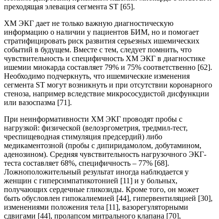
преходящая элевация сегмента ST [65].
ХМ ЭКГ дает не только важную диагностическую
информацию о наличии у пациентов БИМ, но и помогает
стратифицировать риск развития серьезных ишемических
событий в будущем. Вместе с тем, следует помнить, что
чувствительность и специфичность ХМ ЭКГ в диагностике
ишемии миокарда составляет 79% и 75% соответственно [62].
Необходимо подчеркнуть, что ишемические изменения
сегмента ST могут возникнуть и при отсутствии коронарного
стеноза, например вследствие микрососудистой дисфункции
или вазоспазма [71].
При неинформативности ХМ ЭКГ проводят пробы с
нагрузкой: физической (велоэргометрия, тредмил-тест,
чреспищеводная стимуляция предсердий) либо
медикаментозной (пробы с дипиридамолом, добутамином,
аденозином). Средняя чувствительность нагрузочного ЭКГ-
теста составляет 68%, специфичность – 77% [68].
Ложноположительный результат иногда наблюдается у
женщин с гиперсимпатикотонией [11] и у больных,
получающих сердечные гликозиды. Кроме того, он может
быть обусловлен гипокалиемией [44], гипервентиляцией [30],
изменениями положения тела [11], вазорегуляторными
сдвигами [44], пролапсом митрального клапана [70],