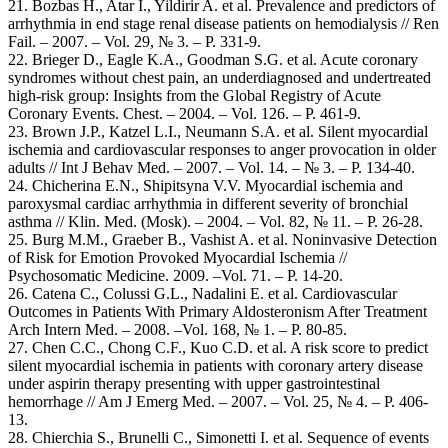
21. Bozbas H., Atar I., Yildirir A. et al. Prevalence and predictors of
arrhythmia in end stage renal disease patients on hemodialysis // Ren
Fail. – 2007. – Vol. 29, № 3. – Р. 331-9.
22. Brieger D., Eagle K.A., Goodman S.G. et al. Acute coronary
syndromes without chest pain, an underdiagnosed and undertreated
high-risk group: Insights from the Global Registry of Acute
Coronary Events. Chest. – 2004. – Vol. 126. – Р. 461-9.
23. Brown J.P., Katzel L.I., Neumann S.A. et al. Silent myocardial
ischemia and cardiovascular responses to anger provocation in older
adults // Int J Behav Med. – 2007. – Vol. 14. – № 3. – Р. 134-40.
24. Chicherina E.N., Shipitsyna V.V. Myocardial ischemia and
paroxysmal cardiac arrhythmia in different severity of bronchial
asthma // Klin. Med. (Mosk). – 2004. – Vol. 82, № 11. – Р. 26-28.
25. Burg M.M., Graeber B., Vashist A. et al. Noninvasive Detection
of Risk for Emotion Provoked Myocardial Ischemia //
Psychosomatic Medicine. 2009. –Vol. 71. – Р. 14-20.
26. Catena C., Colussi G.L., Nadalini E. et al. Cardiovascular
Outcomes in Patients With Primary Aldosteronism After Treatment
Arch Intern Med. – 2008. –Vol. 168, № 1. – Р. 80-85.
27. Chen C.C., Chong C.F., Kuo C.D. et al. A risk score to predict
silent myocardial ischemia in patients with coronary artery disease
under aspirin therapy presenting with upper gastrointestinal
hemorrhage // Am J Emerg Med. – 2007. – Vol. 25, № 4. – Р. 406-
13.
28. Chierchia S., Brunelli C., Simonetti I. et al. Sequence of events