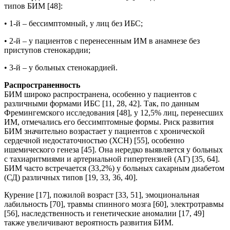
типов БИМ [48]:
• 1-й – бессимптомный, у лиц без ИБС;
• 2-й – у пациентов с перенесенным ИМ в анамнезе без
приступов стенокардии;
• 3-й – у больных стенокардией.
Распространенность
БИМ широко распространена, особенно у пациентов с
различными формами ИБС [11, 28, 42]. Так, по данным
Фремингемского исследования [48], у 12,5% лиц, перенесших
ИМ, отмечались его бессимптомные формы. Риск развития
БИМ значительно возрастает у пациентов с хронической
сердечной недостаточностью (ХСН) [55], особенно
ишемического генеза [45]. Она нередко выявляется у больных
с тахиаритмиями и артериальной гипертензией (АГ) [35, 64].
БИМ часто встречается (33,2%) у больных сахарным диабетом
(СД) различных типов [19, 33, 36, 40].
Курение [17], пожилой возраст [33, 51], эмоциональная
лабильность [70], травмы спинного мозга [60], электротравмы
[56], наследственность и генетические аномалии [17, 49]
также увеличивают вероятность развития БИМ.