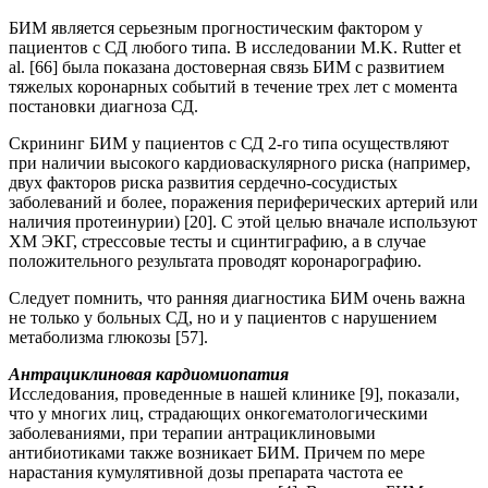
БИМ является серьезным прогностическим фактором у
пациентов с СД любого типа. В исследовании M.K. Rutter et
al. [66] была показана достоверная связь БИМ с развитием
тяжелых коронарных событий в течение трех лет с момента
постановки диагноза СД.
Скрининг БИМ у пациентов с СД 2-го типа осуществляют
при наличии высокого кардиоваскулярного риска (например,
двух факторов риска развития сердечно-сосудистых
заболеваний и более, поражения периферических артерий или
наличия протеинурии) [20]. С этой целью вначале используют
ХМ ЭКГ, стрессовые тесты и сцинтиграфию, а в случае
положительного результата проводят коронарографию.
Следует помнить, что ранняя диагностика БИМ очень важна
не только у больных СД, но и у пациентов с нарушением
метаболизма глюкозы [57].
Антрациклиновая кардиомиопатия
Исследования, проведенные в нашей клинике [9], показали,
что у многих лиц, страдающих онкогематологическими
заболеваниями, при терапии антрациклиновыми
антибиотиками также возникает БИМ. Причем по мере
нарастания кумулятивной дозы препарата частота ее