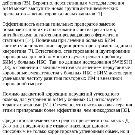
действия [35]. Вероятно, перспективным методом лечения
БИМ может выступить новая группа антиишемических
препаратов – активаторов калиевых каналов [1].
Эффективность антиангинальных препаратов заметно
повышается при их использовании с антиагрегантами,
ингибиторами ангиотензинпревращающего фермента и
статинами [14]. Полезным при лечении больных БИМ
считается использование кардиопротекторов триметазидина и
кверцетина [7]. Естественно, стентирование и шунтирование
коронарных артерий во многих случаях решает проблему
БИМ у больных ИБС. Так, по данным исследования SWISSI II
[38], в сравнении с медикаментозным лечением перкутанные
коронарные вмешательства у больных ИБС с БИМ достоверно
уменьшали частоту развития повторных ИМ и внезапной
коронарной смерти.
Помимо адекватной коррекции нарушений углеводного
обмена, для устранения БИМ у больных СД используется
терапия статинами [51]. Отмечено, что высокодозовая терапия
этими препаратами более эффективна, чем низкодозовая [33].
Среди гипогликемических средств при лечении больных СД
2-го типа предпочтение отдают тиазолидиндионам,
способным не только корригировать углеводный обмен, но и