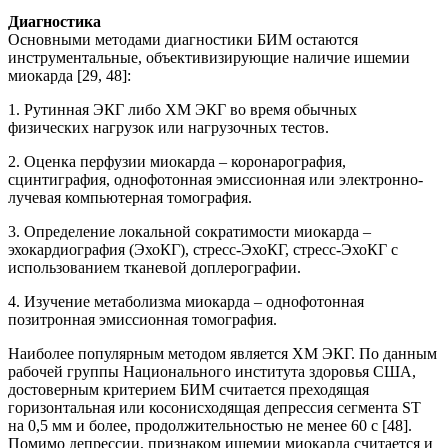
Диагностика
Основными методами диагностики БИМ остаются
инструментальные, объективизирующие наличие ишемии
миокарда [29, 48]:
1. Рутинная ЭКГ либо ХМ ЭКГ во время обычных
физических нагрузок или нагрузочных тестов.
2. Оценка перфузии миокарда – коронарография,
сцинтиграфия, однофотонная эмиссионная или электронно-
лучевая компьютерная томография.
3. Определение локальной сократимости миокарда –
эхокардиография (ЭхоКГ), стресс-ЭхоКГ, стресс-ЭхоКГ с
использованием тканевой доплерографии.
4. Изучение метаболизма миокарда – однофотонная
позитронная эмиссионная томография.
Наиболее популярным методом является ХМ ЭКГ. По данным
рабочей группы Национального института здоровья США,
достоверным критерием БИМ считается преходящая
горизонтальная или косонисходящая депрессия сегмента ST
на 0,5 мм и более, продолжительностью не менее 60 с [48].
Помимо депрессии, признаком ишемии миокарда считается и