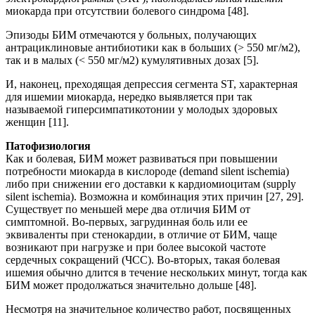
миокарда при отсутствии болевого синдрома [48].
Эпизоды БИМ отмечаются у больных, получающих
антрациклиновые антибиотики как в больших (> 550 мг/м2),
так и в малых (< 550 мг/м2) кумулятивных дозах [5].
И, наконец, преходящая депрессия сегмента ST, характерная
для ишемии миокарда, нередко выявляется при так
называемой гиперсимпатикотонии у молодых здоровых
женщин [11].
Патофизиология
Как и болевая, БИМ может развиваться при повышении
потребности миокарда в кислороде (demand silent ischemia)
либо при снижении его доставки к кардиомиоцитам (supply
silent ischemia). Возможна и комбинация этих причин [27, 29].
Существует по меньшей мере два отличия БИМ от
симптомной. Во-первых, загрудинная боль или ее
эквиваленты при стенокардии, в отличие от БИМ, чаще
возникают при нагрузке и при более высокой частоте
сердечных сокращений (ЧСС). Во-вторых, такая болевая
ишемия обычно длится в течение нескольких минут, тогда как
БИМ может продолжаться значительно дольше [48].
Несмотря на значительное количество работ, посвященных