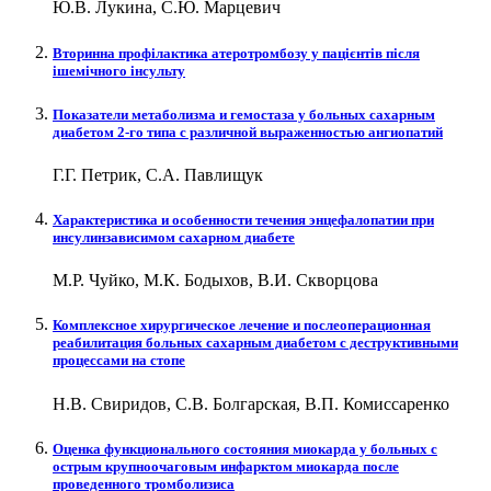
Ю.В. Лукина, С.Ю. Марцевич
Вторинна профілактика атеротромбозу у пацієнтів після
ішемічного інсульту
Показатели метаболизма и гемостаза у больных сахарным
диабетом 2-го типа с различной выраженностью ангиопатий
Г.Г. Петрик, С.А. Павлищук
Характеристика и особенности течения энцефалопатии при
инсулинзависимом сахарном диабете
М.Р. Чуйко, М.К. Бодыхов, В.И. Скворцова
Комплексное хирургическое лечение и послеоперационная
реабилитация больных сахарным диабетом с деструктивными
процессами на стопе
Н.В. Свиридов, С.В. Болгарская, В.П. Комиссаренко
Оценка функционального состояния миокарда у больных с
острым крупноочаговым инфарктом миокарда после
проведенного тромболизиса