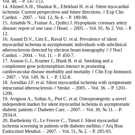
Vol. 48. – P. 147-153.
14. Ahmed A.H., Shankar K., Eftekhari H. et al. Silent myocardial
ischemia: Current perspectives and future directions. // Exp Clin
Cardiol. – 2007. – Vol. 12, № 4. – Р. 189-96.
15. Amabile N., Fraisse A., Quilici J. Hypoplastic coronary artery
disease: report of one case // Heart. – 2005. – Vol. 91, № 2. Vol. – Р.
12.
16. Anand D.V., Lim E., Raval U. et al. Prevalence of silent
myocardial ischemia in asymptomatic individuals with subclinical
atherosclerosis detected by electron beam tomography // J Nucl
Cardiol. – 2004. – Vol. 11. – Р. 450-7.
17. Arason G.J., Kramer J., Blask B. et al. Smoking and a
complement gene polymorphism interact in promoting
cardiovascular disease morbidity and mortality // Clin Exp Immunol.
– 2007. – Vol. 149, № 1. – Р. 132-8.
18. Arenillas J.F. et al. Silent myocardial ischemia with symptomatic
intracranial atherosclerosis // Stroke. – 2005. – Vol. 36. – Р. 1201-
1206.
19. Avignon A., Sultan A., Piot C. et al. Osteoprotegerin: a novel
independent marker for silent myocardial ischemia in asymptomatic
diabetic patients // Diabetes Care. – 2007. – Vol. 30, № 11. – Р.
2934-9.
20. Barthelemy O., Le Feuvre C., Timsit J. Silent myocardial
ischemia screening in patients with diabetes mellitus // Arq Bras
Endocrinol Metabol. – 2007. – Vol. 51, № 2. – Р. 285-93.