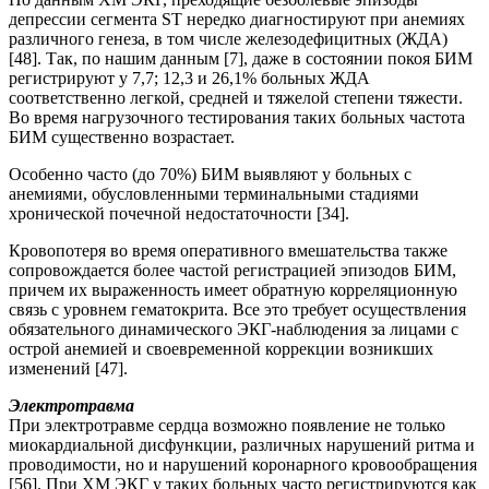
депрессии сегмента ST нередко диагностируют при анемиях
различного генеза, в том числе железодефицитных (ЖДА)
[48]. Так, по нашим данным [7], даже в состоянии покоя БИМ
регистрируют у 7,7; 12,3 и 26,1% больных ЖДА
соответственно легкой, средней и тяжелой степени тяжести.
Во время нагрузочного тестирования таких больных частота
БИМ существенно возрастает.
Особенно часто (до 70%) БИМ выявляют у больных с
анемиями, обусловленными терминальными стадиями
хронической почечной недостаточности [34].
Кровопотеря во время оперативного вмешательства также
сопровождается более частой регистрацией эпизодов БИМ,
причем их выраженность имеет обратную корреляционную
связь с уровнем гематокрита. Все это требует осуществления
обязательного динамического ЭКГ-наблюдения за лицами с
острой анемией и своевременной коррекции возникших
изменений [47].
Электротравма
При электротравме сердца возможно появление не только
миокардиальной дисфункции, различных нарушений ритма и
проводимости, но и нарушений коронарного кровообращения
[56]. При ХМ ЭКГ у таких больных часто регистрируются как