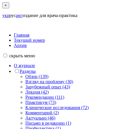
×
укр
рус
анг
издание для врача-практика
Главная
Текущий номер
Архив
скрыть
меню
О журнале
Разделы
Обзор (139)
Взгляд на проблему (30)
Зарубежный опыт (43)
Лекция (42)
Рекомендации (111)
Практикум (73)
Клинические исследования (72)
Комментарий (2)
Актуально (46)
Письмо в редакцию (1)
Профилактика (1)