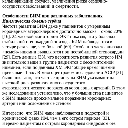
кальцификации сосудов, увеличения риска сердечно-
сосудистых заболеваний и смертности.
Особенности БИМ при различных заболеваниях
Ишемическая болезнь сердца
Частота развития БИМ даже у пациентов с умеренным
коронарным атеросклерозом достаточно высока – около 20%
[16]. 24-часовой мониторинг ЭКГ показал, что у больных
стабильной стенокардией эпизоды БИМ наблюдаются в
четыре раза чаще, чем болевой [69]. Особенно часто эпизоды
«немой» ишемии выявляются при нестабильной стенокардии
[29]. Есть данные [33], что вероятность развития острого ИМ
значительно выше в группе пациентов с бессимптомной
ишемией, если по данным ХМ ЭКГ общее время ишемии
превышает 1 час. В многоцентровом исследовании ACIP [31]
было показано, что частые приступы БИМ указывают на
высокий риск развития многососудистого
атеросклеротического поражения коронарных артерий. В этом
же исследовании установлено, что у большинства пациентов
с БИМ имелось проксимальное поражение коронарных
артерий или осложненные стенозы.
Интересно, что БИМ чаще наблюдается в подострой и
хронической фазах ИМ, чем в его остром периоде [33].
Нередко пациентам с острым коронарным синдромом без