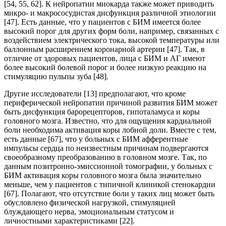
[54, 55, 62]. К нейропатии миокарда также может приводить
микро- и макрососудистая дисфункция различной этиологии
[47]. Есть данные, что у пациентов с БИМ имеется более
высокий порог для других форм боли, например, связанных с
воздействием электрического тока, высокой температуры или
баллонным расширением коронарной артерии [47]. Так, в
отличие от здоровых пациентов, лица с БИМ и АГ имеют
более высокий болевой порог и более низкую реакцию на
стимуляцию пульпы зуба [48].
Другие исследователи [13] предполагают, что кроме
периферической нейропатии причиной развития БИМ может
быть дисфункция барорецепторов, гипоталамуса и коры
головного мозга. Известно, что для ощущения кардиальной
боли необходима активация коры лобной доли. Вместе с тем,
есть данные [67], что у больных с БИМ афферентные
импульсы сердца по неизвестным причинам подвергаются
своеобразному преобразованию в головном мозге. Так, по
данным позитронно-эмиссионной томографии, у больных с
БИМ активация коры головного мозга была значительно
меньше, чем у пациентов с типичной клиникой стенокардии
[67]. Полагают, что отсутствие боли у таких лиц может быть
обусловлено физической нагрузкой, стимуляцией
блуждающего нерва, эмоциональным статусом и
личностными характеристиками [22].