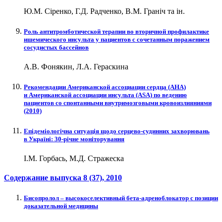
Ю.М. Сіренко, Г.Д. Радченко, В.М. Граніч та ін.
Роль антитромботической терапии во вторичной профилактике
ишемического инсульта у пациентов с сочетанным поражением
сосудистых бассейнов
А.В. Фонякин, Л.А. Гераскина
Рекомендации Американской ассоциации сердца (АНА)
и Американской ассоциации инсульта (ASA) по ведению
пациентов со спонтанными внутримозговыми кровоизлияниями
(2010)
Епідеміологічна ситуація щодо серцево-судинних захворювань
в Україні: 30-річне моніторування
І.М. Горбась, М.Д. Стражеска
Содержание выпуска
8 (37)
, 2010
Бисопролол – высокоселективный бета-адреноблокатор с позиции
доказательной медицины