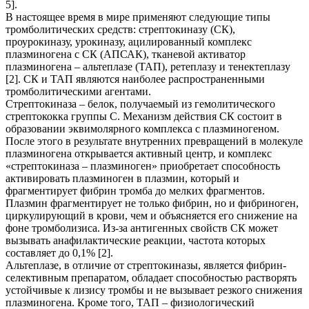
5].
В настоящее время в мире применяют следующие типы
тромболитических средств: стрептокиназу (СК),
проурокиназу, урокиназу, ацилированный комплекс
плазминогена с СК (АПСАК), тканевой активатор
плазминогена – альтеплазе (ТАП), ретеплазу и тенектеплазу
[2]. СК и ТАП являются наиболее распространенными
тромболитическими агентами.
Стрептокиназа – белок, получаемый из гемолитического
стрептококка группы С. Механизм действия СК состоит в
образовании эквимолярного комплекса с плазминогеном.
После этого в результате внутренних превращений в молекуле
плазминогена открывается активный центр, и комплекс
«стрептокиназа – плазминоген» приобретает способность
активировать плазминоген в плазмин, который и
фрагментирует фибрин тромба до мелких фрагментов.
Плазмин фрагментирует не только фибрин, но и фибриноген,
циркулирующий в крови, чем и объясняется его снижение на
фоне тромболизиса. Из-за антигенных свойств СК может
вызывать анафилактические реакции, частота которых
составляет до 0,1% [2].
Альтеплазе, в отличие от стрептокиназы, является фибрин-
селективным препаратом, обладает способностью растворять
устойчивые к лизису тромбы и не вызывает резкого снижения
плазминогена. Кроме того, ТАП – физиологический