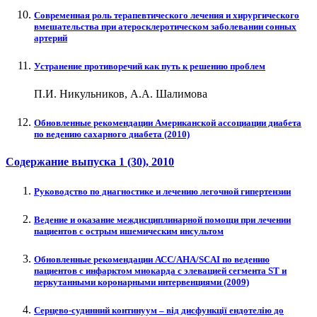
Современная роль терапевтического лечения и хирургического
вмешательства при атеросклеротическом заболевании сонных
артерий
Устранение противоречий как путь к решению проблем
П.И. Никульников, А.А. Шалимова
Обновленные рекомендации Американской ассоциации диабета
по ведению сахарного диабета (2010)
Содержание выпуска
1 (30)
, 2010
Руководство по диагностике и лечению легочной гипертензии
Ведение и оказание междисциплинарной помощи при лечении
пациентов с острым ишемическим инсультом
Обновленные рекомендации АСС/АНА/SCAI по ведению
пациентов с инфарктом миокарда с элевацией сегмента ST и
перкутанными коронарными интервенциями (2009)
Серцево-судинний континуум – від дисфункції ендотелію до