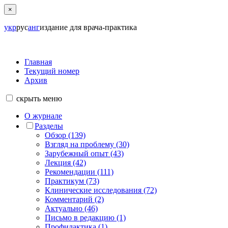
×
укр
рус
анг
издание для врача-практика
Главная
Текущий номер
Архив
скрыть
меню
О журнале
Разделы
Обзор (139)
Взгляд на проблему (30)
Зарубежный опыт (43)
Лекция (42)
Рекомендации (111)
Практикум (73)
Клинические исследования (72)
Комментарий (2)
Актуально (46)
Письмо в редакцию (1)
Профилактика (1)