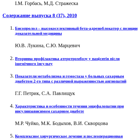
І.М. Горбась, М.Д. Стражеска
Содержание выпуска
8 (37)
, 2010
Бисопролол – высокоселективный бета-адреноблокатор с позиции
доказательной медицины
Ю.В. Лукина, С.Ю. Марцевич
Вторинна профілактика атеротромбозу у пацієнтів після
ішемічного інсульту
Показатели метаболизма и гемостаза у больных сахарным
диабетом 2-го типа с различной выраженностью ангиопатий
Г.Г. Петрик, С.А. Павлищук
Характеристика и особенности течения энцефалопатии при
инсулинзависимом сахарном диабете
М.Р. Чуйко, М.К. Бодыхов, В.И. Скворцова
Комплексное хирургическое лечение и послеоперационная