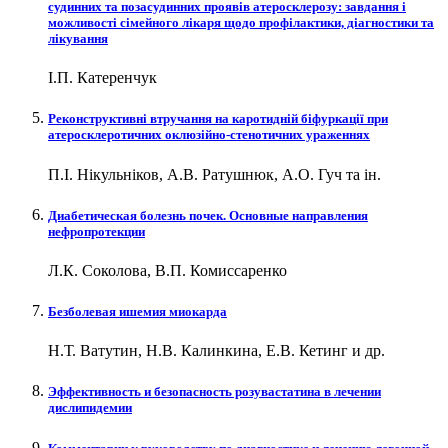
судинних та позасудинних проявів атеросклерозу: завдання і
можливості сімейного лікаря щодо профілактики, діагностики та
лікування
І.П. Катеренчук
Реконструктивні втручання на каротидній біфуркації при
атеросклеротичних оклюзійно-стенотичних ураженнях
П.І. Нікульніков, А.В. Ратушнюк, А.О. Гуч та ін.
Диабетическая болезнь почек. Основные направления
нефропротекции
Л.К. Соколова, В.П. Комиссаренко
Безболевая ишемия миокарда
Н.Т. Ватутин, Н.В. Калинкина, Е.В. Кетинг и др.
Эффективность и безопасность розувастатина в лечении
дислипидемии