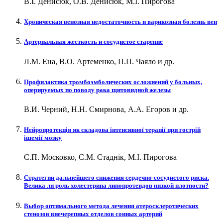
В.І. Денисюк, О.В. Денисюк, М.І. Пирогова
Хроническая венозная недостаточность и варикозная болезнь вен
Артериальная жесткость и сосудистое старение
Л.М. Ена, В.О. Артеменко, П.П. Чаяло и др.
Профилактика тромбоэмболических осложнений у больных,
оперируемых по поводу рака щитовидной железы
В.И. Черний, Н.Н. Смирнова, А.А. Егоров и др.
Нейропротекція як складова інтенсивної терапії при гострій
ішемії мозку
С.П. Московко, С.М. Стаднік, М.І. Пирогова
Стратегии дальнейшего снижения сердечно-сосудистого риска.
Велика ли роль холестерина липопротеидов низкой плотности?
Выбор оптимального метода лечения атеросклеротических
стенозов внечерепных отделов сонных артерий