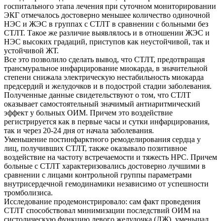
госпитального этапа лечения при суточном мониторировании
ЭКГ отмечалось достоверно меньшее количество одиночной
НЭС и ЖЭС в группах с СТЛТ в сравнении с больными без
СТЛТ. Такое же различие выявлялось и в отношении ЖЭС и
НЭС высоких градаций, приступов как неустойчивой, так и
устойчивой ЖТ.
Все это позволило сделать вывод, что СТЛТ, предотвращая
трансмуральное инфарцирование миокарда, в значительной
степени снижала электрическую нестабильность миокарда
предсердий и желудочков и в подострой стадии заболевания.
Полученные данные свидетельствуют о том, что СТЛТ
оказывает самостоятельный значимый антиаритмический
эффект у больных ОИМ. Причем это воздействие
регистрируется как в первые часы и сутки инфарцирования,
так и через 20-24 дня от начала заболевания.
Уменьшение постинфарктного ремоделирования сердца у
лиц, получивших СТЛТ, также оказывало позитивное
воздействие на частоту встречаемости и тяжесть НРС. Причем
больные с СТЛТ характеризовались достоверно лучшими в
сравнении с лицами контрольной группы параметрами
внутрисердечной гемодинамики независимо от успешности
тромболизиса.
Исследование продемонстрировало: сам факт проведения
СТЛТ способствовал минимизации последствий ОИМ на
систолическую функцию левого желудочка (ЛЖ), уменьшал