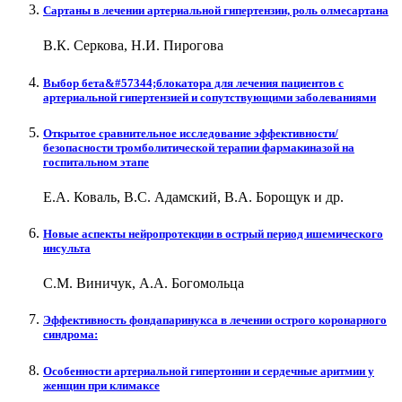
Сартаны в лечении артериальной гипертензии, роль олмесартана
В.К. Серкова, Н.И. Пирогова
Выбор бета&#57344;блокатора для лечения пациентов с
артериальной гипертензией и сопутствующими заболеваниями
Открытое сравнительное исследование эффективности/
безопасности тромболитической терапии фармакиназой на
госпитальном этапе
Е.А. Коваль, В.С. Адамский, В.А. Борощук и др.
Новые аспекты нейропротекции в острый период ишемического
инсульта
С.М. Виничук, А.А. Богомольца
Эффективность фондапаринукса в лечении острого коронарного
синдрома:
Особенности артериальной гипертонии и сердечные аритмии у
женщин при климаксе