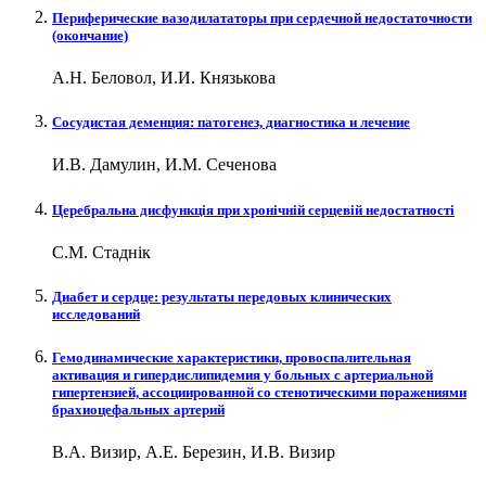
Периферические вазодилататоры при сердечной недостаточности
(окончание)
А.Н. Беловол, И.И. Князькова
Сосудистая деменция: патогенез, диагностика и лечение
И.В. Дамулин, И.М. Сеченова
Церебральна дисфункція при хронічній серцевій недостатності
С.М. Стаднік
Диабет и сердце: результаты передовых клинических
исследований
Гемодинамические характеристики, провоспалительная
активация и гипердислипидемия у больных с артериальной
гипертензией, ассоциированной со стенотическими поражениями
брахиоцефальных артерий
В.А. Визир, А.Е. Березин, И.В. Визир