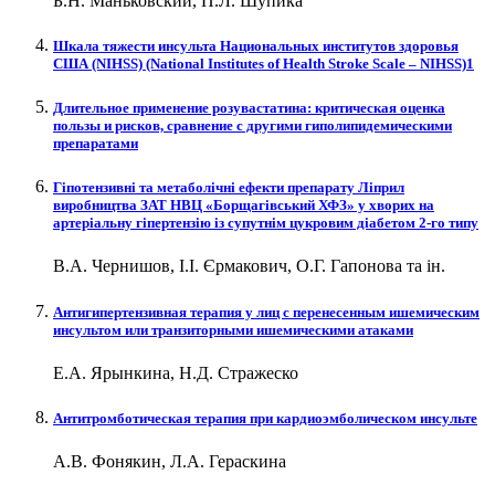
Б.Н. Маньковский, П.Л. Шупика
Шкала тяжести инсульта Национальных институтов здоровья
CША (NIHSS) (National Institutes of Health Stroke Scale – NIHSS)1
Длительное применение розувастатина: критическая оценка
пользы и рисков, сравнение с другими гиполипидемическими
препаратами
Гіпотензивні та метаболічні ефекти препарату Ліприл
виробництва ЗАТ НВЦ «Борщагівський ХФЗ» у хворих на
артеріальну гіпертензію із супутнім цукровим діабетом 2-го типу
В.А. Чернишов, І.І. Єрмакович, О.Г. Гапонова та ін.
Антигипертензивная терапия у лиц с перенесенным ишемическим
инсультом или транзиторными ишемическими атаками
Е.А. Ярынкина, Н.Д. Стражеско
Антитромботическая терапия при кардиоэмболическом инсульте
А.В. Фонякин, Л.А. Гераскина