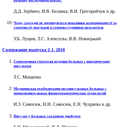
разрыву восходящей аорты?
Д.Д. Зербино, И.В. Билавка, В.И. Григорийчук и др.
Чому сьогодні не зменшуються показники захворюваності та
смертності, пов’язані із серцево-судинною патологією
У.Б. Лущик, Т.С. Алексєєва, В.В. Новицький
Содержание выпуска
2-1
, 2010
Современная стратегия ведения больных с ишемическим
инсультом
Т.С. Мищенко
Медицинская реабилитация постинсультных больных с
применением новых физиотерапевтических технологий
И.З. Самосюк, Н.И. Самосюк, Е.Н. Чухраева и др.
Инсульт у больных сахарным диабетом