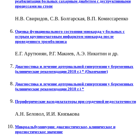
реабилитация больных сахарным диабетом с деструктивными
процессами на стопе
Н.В. Свиридов, С.В. Болгарская, В.П. Комиссаренко
Оценка функционального состояния миокарда у больных с
острым крупноочаговым инфарктом миокарда после
проведенного тромболизиса
Е.Г. Арутюнян, Р.Г. Макиев, А.Э. Никитин и др.
Диагностика и лечение артериальной гипертензии у беременных
(клинические рекомендации 2010 г.) * (Окончание)
Диагностика и лечение артериальной гипертензии у беременных
(клинические рекомендации 2010 г.) *
Периферические вазодилататоры при сердечной недостаточности
А.Н. Беловол, И.И. Князькова
Микроальбуминурия: диагностическое, клиническое и
прогностическое значение