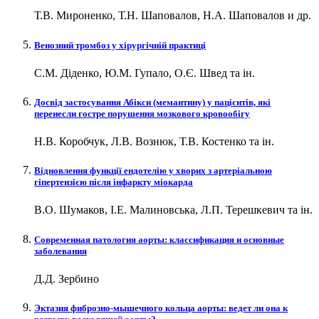
Т.В. Мироненко, Т.Н. Шаповалов, Н.А. Шаповалов и др.
Венозний тромбоз у хірургічній практиці
С.М. Діденко, Ю.М. Гупало, О.Є. Швед та ін.
Досвід застосування Абікси (мемантину) у пацієнтів, які
перенесли гостре порушення мозкового кровообігу
Н.В. Коробчук, Л.В. Вознюк, Т.В. Костенко та ін.
Відновлення функції ендотелію у хворих з артеріальною
гіпертензією після інфаркту міокарда
В.О. Шумаков, І.Е. Малиновська, Л.П. Терешкевич та ін.
Современная патология аорты: классификация и основные
заболевания
Д.Д. Зербино
Эктазия фиброзно-мышечного кольца аорты: ведет ли она к