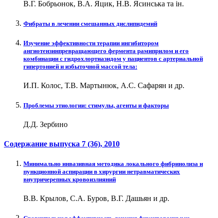
В.Г. Бобрьонок, В.А. Яцик, Н.В. Ясинська та ін.
Фибраты в лечении смешанных дислипидемий
Изучение эффективности терапии ингибитором
ангиотензинпревращающего фермента рамиприлом и его
комбинации с гидрохлортиазидом у пациентов с артериальной
гипертонией и избыточной массой тела:
И.П. Колос, Т.В. Мартынюк, А.С. Сафарян и др.
Проблемы этиологии: стимулы, агенты и факторы
Д.Д. Зербино
Содержание выпуска
7 (36)
, 2010
Минимально инвазивная методика локального фибринолиза и
пункционной аспирации в хирургии нетравматических
внутричерепных кровоизлияний
В.В. Крылов, С.А. Буров, В.Г. Дашьян и др.