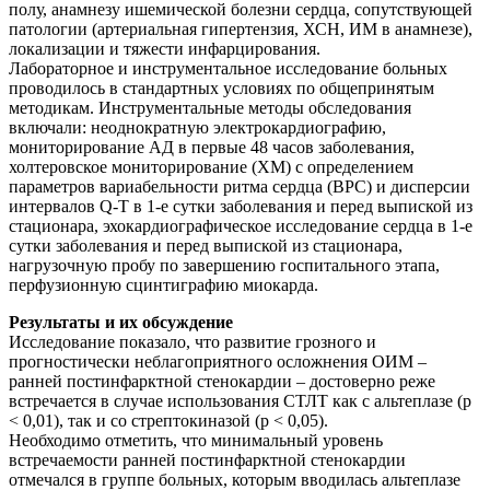
полу, анамнезу ишемической болезни сердца, сопутствующей
патологии (артериальная гипертензия, ХСН, ИМ в анамнезе),
локализации и тяжести инфарцирования.
Лабораторное и инструментальное исследование больных
проводилось в стандартных условиях по общепринятым
методикам. Инструментальные методы обследования
включали: неоднократную электрокардиографию,
мониторирование АД в первые 48 часов заболевания,
холтеровское мониторирование (ХМ) с определением
параметров вариабельности ритма сердца (ВРС) и дисперсии
интервалов Q-T в 1-е сутки заболевания и перед выпиской из
стационара, эхокардиографическое исследование сердца в 1-е
сутки заболевания и перед выпиской из стационара,
нагрузочную пробу по завершению госпитального этапа,
перфузионную сцинтиграфию миокарда.
Результаты и их обсуждение
Исследование показало, что развитие грозного и
прогностически неблагоприятного осложнения ОИМ –
ранней постинфарктной стенокардии – достоверно реже
встречается в случае использования СТЛТ как с альтеплазе (р
< 0,01), так и со стрептокиназой (р < 0,05).
Необходимо отметить, что минимальный уровень
встречаемости ранней постинфарктной стенокардии
отмечался в группе больных, которым вводилась альтеплазе