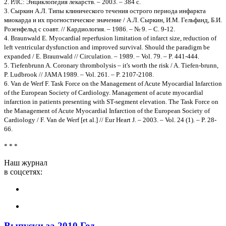
2. РЛС: Энциклопедия лекарств. – 2003. – 384 с.
3. Сыркин А.Л. Типы клинического течения острого периода инфаркта
миокарда и их прогностическое значение / А.Л. Сыркин, И.М. Гельфанд, Б.И.
Розенфельд с соавт. // Кардиология. – 1986. – № 9. – С. 9-12.
4. Braunwald E. Myocardial reperfusion limitation of infarct size, reduction of
left ventricular dysfunction and improved survival. Should the paradigm be
expanded / E. Braunwald // Circulation. – 1989. – Vol. 79. – P. 441-444.
5. Tiefenbrunn A. Coronary thrombolysis – it's worth the risk / A. Tiefen-brunn,
P. Ludbrook // JAMA 1989. – Vol. 261. – P. 2107-2108.
6. Van de Werf F. Task Force on the Management of Acute Myocardial Infarction
of the European Society of Cardiology. Management of acute myocardial
infarction in patients presenting with ST-segment elevation. The Task Force on
the Management of Acute Myocardial Infarction of the European Society of
Cardiology / F. Van de Werf [et al.] // Eur Heart J. – 2003. – Vol. 24 (1). – P. 28-
66.
* * *
Наш журнал
в соцсетях:
Выпуски за 2010 Год