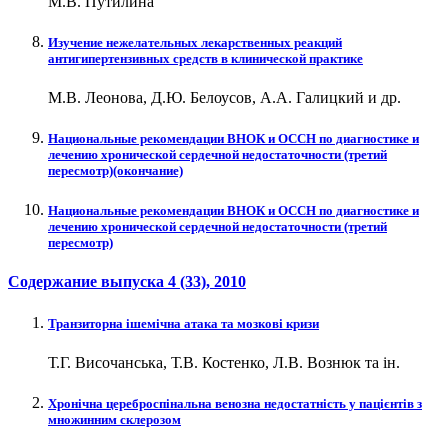
М.В. Путилина
Изучение нежелательных лекарственных реакций
антигипертензивных средств в клинической практике
М.В. Леонова, Д.Ю. Белоусов, А.А. Галицкий и др.
Национальные рекомендации ВНОК и ОССН по диагностике и
лечению хронической сердечной недостаточности (третий
пересмотр)(окончание)
Национальные рекомендации ВНОК и ОССН по диагностике и
лечению хронической сердечной недостаточности (третий
пересмотр)
Содержание выпуска
4 (33)
, 2010
Транзиторна ішемічна атака та мозкові кризи
Т.Г. Височанська, Т.В. Костенко, Л.В. Вознюк та ін.
Хронічна цереброспінальна венозна недостатність у пацієнтів з
множинним склерозом