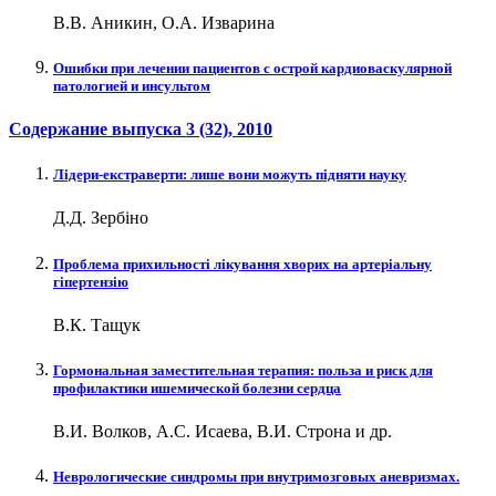
В.В. Аникин, О.А. Изварина
Ошибки при лечении пациентов с острой кардиоваскулярной
патологией и инсультом
Содержание выпуска
3 (32)
, 2010
Лідери-екстраверти: лише вони можуть підняти науку
Д.Д. Зербіно
Проблема прихильності лікування хворих на артеріальну
гіпертензію
В.К. Тащук
Гормональная заместительная терапия: польза и риск для
профилактики ишемической болезни сердца
В.И. Волков, А.С. Исаева, В.И. Строна и др.
Неврологические синдромы при внутримозговых аневризмах.