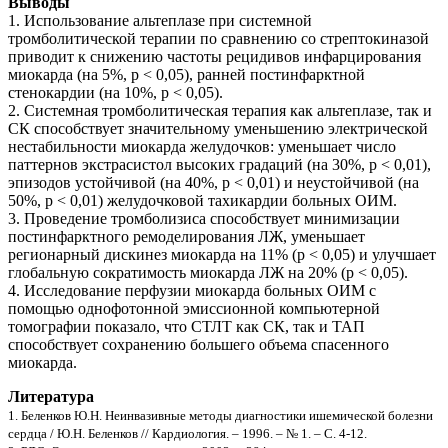
Выводы
1. Использование альтеплазе при системной
тромболитической терапии по сравнению со стрептокиназой
приводит к снижению частоты рецидивов инфарцирования
миокарда (на 5%, р < 0,05), ранней постинфарктной
стенокардии (на 10%, р < 0,05).
2. Системная тромболитическая терапия как альтеплазе, так и
СК способствует значительному уменьшению электрической
нестабильности миокарда желудочков: уменьшает число
паттернов экстрасистол высоких градаций (на 30%, р < 0,01),
эпизодов устойчивой (на 40%, р < 0,01) и неустойчивой (на
50%, р < 0,01) желудочковой тахикардии больных ОИМ.
3. Проведение тромболизиса способствует минимизации
постинфарктного ремоделирования ЛЖ, уменьшает
регионарный дискинез миокарда на 11% (р < 0,05) и улучшает
глобальную сократимость миокарда ЛЖ на 20% (р < 0,05).
4. Исследование перфузии миокарда больных ОИМ с
помощью однофотонной эмиссионной компьютерной
томографии показало, что СТЛТ как СК, так и ТАП
способствует сохранению большего объема спасенного
миокарда.
Литература
1. Беленков Ю.Н. Неинвазивные методы диагностики ишемической болезни
сердца / Ю.Н. Беленков // Кардиология. – 1996. – № 1. – С. 4-12.