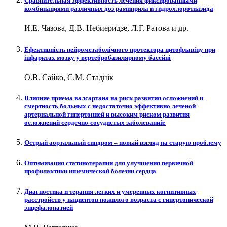
Сравнительная эффективность лечения фиксированными
комбинациями различных доз рамиприла и гидрохлоротиазида
И.Е. Чазова, Д.В. Небиеридзе, Л.Г. Ратова и др.
Ефективність нейрометаболічного протектора цитофлавіну при
інфарктах мозку у вертебробазилярному басейні
О.В. Сайко, С.М. Стаднік
Влияние приема валсартана на риск развития осложнений и
смертность больных с недостаточно эффективно леченой
артериальной гипертонией и высоким риском развития
осложнений сердечно-сосудистых заболеваний:
Острый аортальный синдром – новый взгляд на старую проблему
Оптимизация статинотерапии для улучшения первичной
профилактики ишемической болезни сердца
Диагностика и терапия легких и умеренных когнитивных
расстройств у пациентов пожилого возраста с гипертонической
энцефалопатией