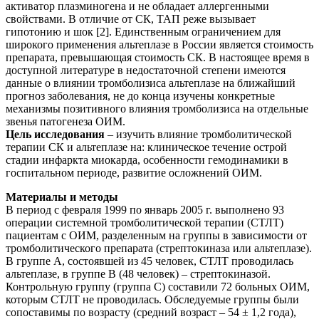
активатор плазминогена и не обладает аллергенными
свойствами. В отличие от СК, ТАП реже вызывает
гипотонию и шок [2]. Единственным ограничением для
широкого применения альтеплазе в России является стоимость
препарата, превышающая стоимость СК. В настоящее время в
доступной литературе в недостаточной степени имеются
данные о влиянии тромболизиса альтеплазе на ближайший
прогноз заболевания, не до конца изучены конкретные
механизмы позитивного влияния тромболизиса на отдельные
звенья патогенеза ОИМ.
Цель исследования
– изучить влияние тромболитической
терапии СК и альтеплазе на: клиническое течение острой
стадии инфаркта миокарда, особенности гемодинамики в
госпитальном периоде, развитие осложнений ОИМ.
Материалы и методы
В период с февраля 1999 по январь 2005 г. выполнено 93
операции системной тромболитической терапии (СТЛТ)
пациентам с ОИМ, разделенным на группы в зависимости от
тромболитического препарата (стрептокиназа или альтеплазе).
В группе А, состоявшей из 45 человек, СТЛТ проводилась
альтеплазе, в группе В (48 человек) – стрептокиназой.
Контрольную группу (группа С) составили 72 больных ОИМ,
которым СТЛТ не проводилась. Обследуемые группы были
сопоставимы по возрасту (средний возраст – 54 ± 1,2 года),