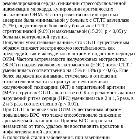
ремоделирования сердца, снижении стрессобусловленной
ишемизации миокарда, купировании аритмических
осложнений ОИМ. Частота развития постинфарктных
аневризм была минимальной у больных с СТЛТ альтеплазе
(5,7%), недостоверно большей у больных с СТЛТ
стрептокиназой (9,6%) и максимальной (15,2%, р < 0,05) у
больных контрольной группы.
Получены убедительные данные, что СТЛТ существенным
образом снижает электрическую нестабильность как
предсердий, так и желудочков в остром и подостром периодах
ОИМ. Частота встречаемости желудочковых экстрасистол
(ЖЭС) и наджелудочковых экстрасистол (НЭС) после СТЛТ
уменьшилась соответственно на 15% и 18% (р < 0,05). Еще
более выраженная динамика отмечалась в отношении
относительной частоты приступов неустойчивой
желудочковой тахикардии (ЖТ) и мерцательной аритмии
(МА): в группах СТЛТ альтеплазе и СК встречаемость данных
нарушений ритма сердца (НРС) уменьшилась в 2 и 1,5 раза, в
2 и 3 раза соответственно (р < 0,01).
При СТЛТ в первые часы ОИМ существенным образом
повышалась ВРС, что также способствовало снижению
аритмической активности. Причем ВРС возрастала
независимо от того, удалось ли восстановить кровоток в
инфарктсвязанной артерии.
В подострой стадии заболевания, при завершении