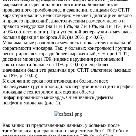
выраженность регионарного дискинеза. Больные после
проведенного тромболизиса в сравнении с лицами без СТЛТ
характеризовались недостоверно меньшей дилатацией левого
и правого предсердий, диастолическим размером левого и
правого желудочков (на 11 и 15%, на 7 и 10%, на 8 и 11%, на 6
и 9% соответственно). При успешной реперфузии отмечалась
большая фракция выброса ЛЖ (на 20%, р < 0,05).
Максимальные различия отмечались в показателях локальной
сократимости миокарда. Так, у больных контрольной группы
регистрировался гораздо более выраженный, чем при СТЛТ,
дискинез миокарда ЛЖ (индекс нарушения региональной
сократимости больше на 11%, р < 0,05) и еще более
значимыми были эти различия при СТЛТ альтеплазе (меньше
на 18%, р < 0,05).
К окончанию срока госпитализации больным всех
обследуемых групп проводилась перфузионная сцинтиграфия
миокарда с технетрилом для оценки объема
инфарцированного миокарда. Оценивались дефекты
перфузии миокарда (рис. 1).
Как видно из представленных данных, у больных после
тромболизиса при сравнении с пациентами без СТЛТ объем