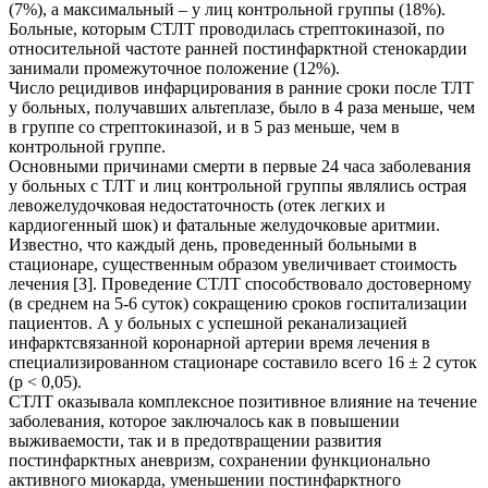
(7%), а максимальный – у лиц контрольной группы (18%).
Больные, которым СТЛТ проводилась стрептокиназой, по
относительной частоте ранней постинфарктной стенокардии
занимали промежуточное положение (12%).
Число рецидивов инфарцирования в ранние сроки после ТЛТ
у больных, получавших альтеплазе, было в 4 раза меньше, чем
в группе со стрептокиназой, и в 5 раз меньше, чем в
контрольной группе.
Основными причинами смерти в первые 24 часа заболевания
у больных с ТЛТ и лиц контрольной группы являлись острая
левожелудочковая недостаточность (отек легких и
кардиогенный шок) и фатальные желудочковые аритмии.
Известно, что каждый день, проведенный больными в
стационаре, существенным образом увеличивает стоимость
лечения [3]. Проведение СТЛТ способствовало достоверному
(в среднем на 5-6 суток) сокращению сроков госпитализации
пациентов. А у больных с успешной реканализацией
инфарктсвязанной коронарной артерии время лечения в
специализированном стационаре составило всего 16 ± 2 суток
(р < 0,05).
СТЛТ оказывала комплексное позитивное влияние на течение
заболевания, которое заключалось как в повышении
выживаемости, так и в предотвращении развития
постинфарктных аневризм, сохранении функционально
активного миокарда, уменьшении постинфарктного