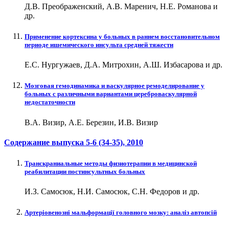
Д.В. Преображенский, А.В. Маренич, Н.Е. Романова и
др.
Применение кортексина у больных в раннем восстановительном
периоде ишемического инсульта средней тяжести
Е.С. Нургужаев, Д.А. Митрохин, А.Ш. Избасарова и др.
Мозговая гемодинамика и васкулярное ремоделирование у
больных с различными вариантами цереброваскулярной
недостаточности
В.А. Визир, А.Е. Березин, И.В. Визир
Содержание выпуска
5-6 (34-35)
, 2010
Транскраниальные методы физиотерапии в медицинской
реабилитации постинсультных больных
И.З. Самосюк, Н.И. Самосюк, С.Н. Федоров и др.
Артеріовенозні мальформації головного мозку: аналіз автопсій