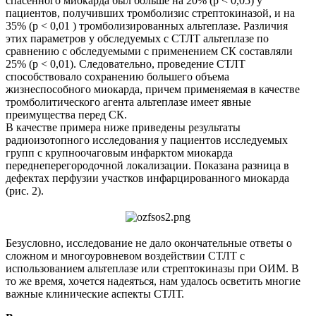
спасенного миокарда был больше на 20% (р < 0,05) у
пациентов, получивших тромболизис стрептокиназой, и на
35% (р < 0,01 ) тромболизированных альтеплазе. Различия
этих параметров у обследуемых с СТЛТ альтеплазе по
сравнению с обследуемыми с применением СК составляли
25% (р < 0,01). Следовательно, проведение СТЛТ
способствовало сохранению большего объема
жизнеспособного миокарда, причем применяемая в качестве
тромболитического агента альтеплазе имеет явные
преимущества перед СК.
В качестве примера ниже приведены результаты
радиоизотопного исследования у пациентов исследуемых
групп с крупноочаговым инфарктом миокарда
переднеперегородочной локализации. Показана разница в
дефектах перфузии участков инфарцированного миокарда
(рис. 2).
Безусловно, исследование не дало окончательные ответы о
сложном и многоуровневом воздействии СТЛТ с
использованием альтеплазе или стрептокиназы при ОИМ. В
то же время, хочется надеяться, нам удалось осветить многие
важные клинические аспекты СТЛТ.