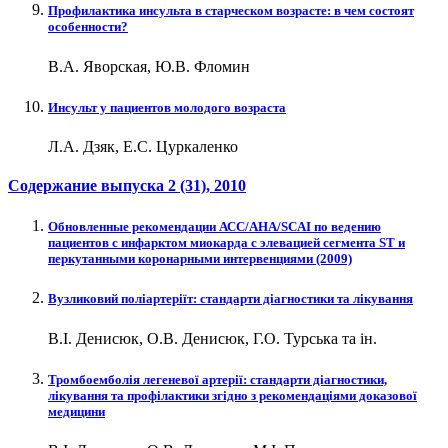
Профилактика инсульта в старческом возрасте: в чем состоят
особенности?
В.А. Яворская, Ю.В. Фломин
Инсульт у пациентов молодого возраста
Л.А. Дзяк, Е.С. Цуркаленко
Содержание выпуска
2 (31)
, 2010
Обновленные рекомендации АСС/АНА/SCAI по ведению
пациентов с инфарктом миокарда с элевацией сегмента ST и
перкутанными коронарными интервенциями (2009)
Вузликовий поліартеріїт: стандарти діагностики та лікування
В.І. Денисюк, О.В. Денисюк, Г.О. Турська та ін.
Тромбоемболія легеневої артерії: стандарти діагностики,
лікування та профілактики згідно з рекомендаціями доказової
медицини