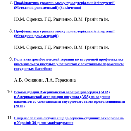
Профілактика уражень мозку при артеріальній гіпертензії
(Методичні рекомендації) (Закінчення)
Ю.М. Сіренко, Г.Д. Радченко, В.М. Граніч та ін.
Профілактика уражень мозку при артеріальній гіпертензії
(Методичні рекомендації)
Ю.М. Сіренко, Г.Д. Радченко, В.М. Граніч та ін.
Роль антитромботической терапии во вторичной профилактике
ишемического инсульта у пациентов с сочетанным поражением
сосудистых бассейнов
А.В. Фонякин, Л.А. Гераскина
Рекомендации Американской ассоциации сердца (АНА)
и Американской ассоциации инсульта (ASA) по ведению
пациентов со спонтанными внутримозговыми кровоизлияниями
(2010)
Епідеміологічна ситуація щодо серцево-судинних захворювань
в Україні: 30-річне моніторування