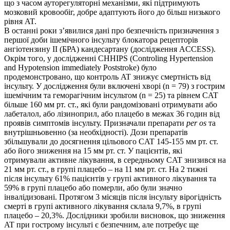
що з часом ауторегуляторні механізми, які підтримують
мозковий кровообіг, добре адаптують його до більш низького
рівня AT.
В останні роки з’явилися дані про безпечність призначення з
першої доби ішемічного інсульту блокатора рецепторів
ангіотензину II (БРА) кандесартану (дослідження ACCESS).
Окрім того, у дослідженні CHHIPS (Controling Hypertension
and Hypotension immediately Poststroke) було
продемонстровано, що контроль AT знижує смертність від
інсульту. У дослідження були включені хворі (n = 79) з гострим
ішемічним та геморагічним інсультом (n = 25) та рівнем СAT
більше 160 мм рт. ст., які були рандомізовані отримувати або
лабеталол, або лізиноприл, або плацебо в межах 36 годин від
проявів симптомів інсульту. Призначали препарати
per os
та
внутрішньовенно (за необхідності). Дози препаратів
збільшували до досягнення цільового СAT 145-155 мм рт. ст.
або його зниження на 15 мм рт. ст. У пацієнтів, які
отримували активне лікування, в середньому СAT знизився на
21 мм рт. ст., в групі плацебо – на 11 мм рт. ст. На 2 тижні
після інсульту 61% пацієнтів у групі активного лікування та
59% в групі плацебо або померли, або були значно
інвалідизовані. Протягом 3 місяців після інсульту вірогідність
смерті в групі активного лікування склала 9,7%, в групі
плацебо – 20,3%. Дослідники зробили висновок, що зниження
AT при гострому інсульті є безпечним, але потребує ще