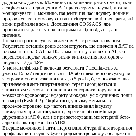
додаткових доказів. Можливо, підвищений ризик смерті, який
асоціюється з підвищеним AT при гострому інсульті, можна
модифікувати. І, можливо, пацієнти під час інсульту повинні
продовжувати застосовувати антигіпертензивні препарати, які
вони приймали вдома. Дослідження COSSACS, яке
проводиться, дає нам надію отримати відповідь на дане
питання.
Після гострого інсульту зниження AT є рекомендованим.
Результати останніх років демонструють, що зниження ДAT на
5-6 мм рт. ст. та САТ на 10-12 мм рт. ст. у хворих на АГ, які
перенесли інсульт, знижує ризик виникнення повторного
інсульту з 7 до 4,8%.
У метааналізі, який включав результати 7 досліджень за
участю 15 527 пацієнтів після ТІА або ішемічного інсульту та
зі строком спостереження від 2 до 5 років, було показано, що
призначення антигіпертензивної терапії асоціюється зі
зниженням частоти виникнення повторного порушення
мозкового кровообігу, інфаркту міокарда, усіх судинних подій
та смерті (Rashid P.). Окрім того, у цьому метааналізі
продемонстровано, що частота виникнення інсульту
знижується при застосуванні діуретиків або комбінації
діуретиків з іАПФ, але не при застосуванні монотерапії бета-
адреноблокаторами або іАПФ.
Вперше можливості антигіпертензивної терапії для вторинної
профілактики інсульту було продемонстровано у дослідженні