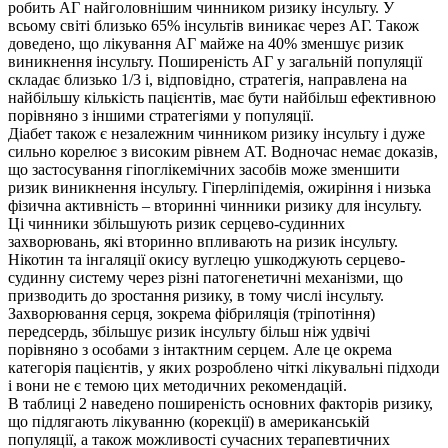
робить АГ найголовнішим чинником ризику інсульту. У
всьому світі близько 65% інсультів виникає через АГ. Також
доведено, що лікування АГ майже на 40% зменшує ризик
виникнення інсульту. Поширеність АГ у загальній популяції
складає близько 1/3 і, відповідно, стратегія, направлена на
найбільшу кількість пацієнтів, має бути найбільш ефективною
порівняно з іншими стратегіями у популяції.
Діабет також є незалежним чинником ризику інсульту і дуже
сильно корелює з високим рівнем АТ. Водночас немає доказів,
що застосування гіпоглікемічних засобів може зменшити
ризик виникнення інсульту. Гіперліпідемія, ожиріння і низька
фізична активність – вторинні чинники ризику для інсульту.
Ці чинники збільшують ризик серцево-судинних
захворювань, які вторинно впливають на ризик інсульту.
Нікотин та інгаляції окису вуглецю ушкоджують серцево-
судинну систему через різні патогенетичні механізми, що
призводить до зростання ризику, в тому числі інсульту.
Захворювання серця, зокрема фібриляція (тріпотіння)
передсердь, збільшує ризик інсульту більш ніж удвічі
порівняно з особами з інтактним серцем. Але це окрема
категорія пацієнтів, у яких розроблено чіткі лікувальні підходи
і вони не є темою цих методичних рекомендацій.
В таблиці 2 наведено поширеність основних факторів ризику,
що підлягають лікуванню (корекції) в американській
популяції, а також можливості сучасних терапевтичних