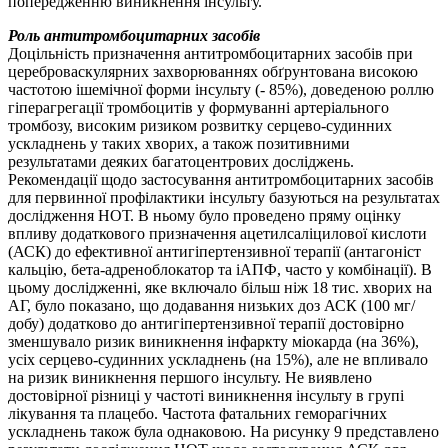
попередженню виникнення інсульту.
Роль антитромбоцитарних засобів
Доцільність призначення антитромбоцитарних засобів при
цереброваскулярних захворюваннях обґрунтована високою
частотою ішемічної форми інсульту (- 85%), доведеною роллю
гіперагрегації тромбоцитів у формуванні артеріального
тромбозу, високим ризиком розвитку серцево-судинних
ускладнень у таких хворих, а також позитивними
результатами деяких багатоцентрових досліджень.
Рекомендації щодо застосування антитромбоцитарних засобів
для первинної профілактики інсульту базуються на результатах
дослідження НОТ. В ньому було проведено пряму оцінку
впливу додаткового призначення ацетилсаліцилової кислоти
(АСК) до ефективної антигіпертензивної терапії (антагоніст
кальцію, бета-адреноблокатор та іАПФ, часто у комбінації). В
цьому дослідженні, яке включало більш ніж 18 тис. хворих на
АГ, було показано, що додавання низьких доз АСК (100 мг/
добу) додатково до антигіпертензивної терапії достовірно
зменшувало ризик виникнення інфаркту міокарда (на 36%),
усіх серцево-судинних ускладнень (на 15%), але не впливало
на ризик виникнення першого інсульту. Не виявлено
достовірної різниці у частоті виникнення інсульту в групі
лікування та плацебо. Частота фатальних геморагічних
ускладнень також була однаковою. На рисунку 9 представлено