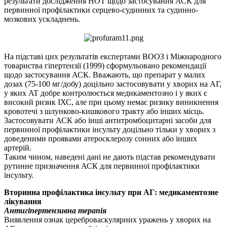
результати дослідження НОТ щодо застосування АСК для
первинної профілактики серцево-судинних та судинно-
мозкових ускладнень.
На підставі цих результатів експертами ВООЗ і Міжнародного
товариства гіпертензії (1999) сформульовано рекомендації
щодо застосування АСК. Вважають, що препарат у малих
дозах (75-100 мг/добу) доцільно застосовувати у хворих на АГ,
у яких AT добре контролюється медикаментозно і у яких є
високий ризик ІХС, але при цьому немає ризику виникнення
кровотечі з шлунково-кишкового тракту або інших місць.
Застосовувати АСК або інші антитромбоцитарні засоби для
первинної профілактики інсульту доцільно тільки у хворих з
доведеними проявами атеросклерозу сонних або інших
артерій.
Таким чином, наведені дані не дають підстав рекомендувати
рутинне призначення АСК для первинної профілактики
інсульту.
Вторинна профілактика інсульту при АГ: медикаментозне
лікування
Антигіпертензивна терапія
Виявлення ознак цереброваскулярних уражень у хворих на