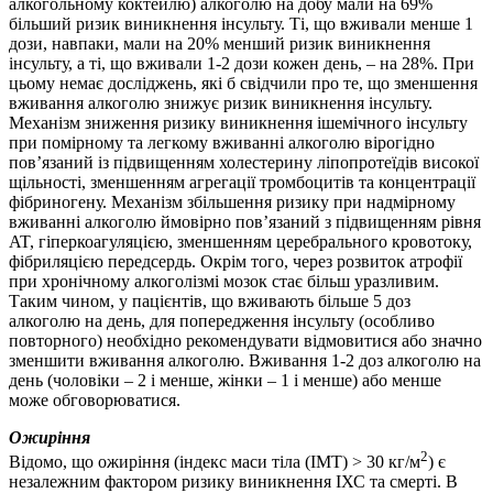
алкогольному коктейлю) алкоголю на добу мали на 69%
більший ризик виникнення інсульту. Ті, що вживали менше 1
дози, навпаки, мали на 20% менший ризик виникнення
інсульту, а ті, що вживали 1-2 дози кожен день, – на 28%. При
цьому немає досліджень, які б свідчили про те, що зменшення
вживання алкоголю знижує ризик виникнення інсульту.
Механізм зниження ризику виникнення ішемічного інсульту
при помірному та легкому вживанні алкоголю вірогідно
пов’язаний із підвищенням холестерину ліпопротеїдів високої
щільності, зменшенням агрегації тромбоцитів та концентрації
фібриногену. Механізм збільшення ризику при надмірному
вживанні алкоголю ймовірно пов’язаний з підвищенням рівня
AT, гіперкоагуляцією, зменшенням церебрального кровотоку,
фібриляцією передсердь. Окрім того, через розвиток атрофії
при хронічному алкоголізмі мозок стає більш уразливим.
Таким чином, у пацієнтів, що вживають більше 5 доз
алкоголю на день, для попередження інсульту (особливо
повторного) необхідно рекомендувати відмовитися або значно
зменшити вживання алкоголю. Вживання 1-2 доз алкоголю на
день (чоловіки – 2 і менше, жінки – 1 і менше) або менше
може обговорюватися.
Ожиріння
2
Відомо, що ожиріння (індекс маси тіла (ІМТ) > 30 кг/м
) є
незалежним фактором ризику виникнення ІХС та смерті. В