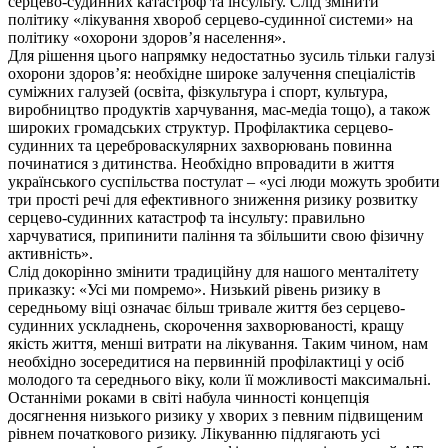
серцево-судинних катастроф та інсульту. Слід змінити
політику «лікування хвороб серцево-судинної системи» на
політику «охорони здоров’я населення».
Для рішення цього напрямку недостатньо зусиль тільки галузі
охорони здоров’я: необхідне широке залучення спеціалістів
суміжних галузей (освіта, фізкультура і спорт, культура,
виробництво продуктів харчування, мас-медіа тощо), а також
широких громадських структур. Профілактика серцево-
судинних та цереброваскулярних захворювань повинна
починатися з дитинства. Необхідно впровадити в життя
українського суспільства постулат – «усі люди можуть зробити
три прості речі для ефективного зниження ризику розвитку
серцево-судинних катастроф та інсульту: правильно
харчуватися, припинити паління та збільшити свою фізичну
активність».
Слід докорінно змінити традиційну для нашого менталітету
приказку: «Усі ми помремо». Низький рівень ризику в
середньому віці означає більш тривале життя без серцево-
судинних ускладнень, скорочення захворюваності, кращу
якість життя, менші витрати на лікування. Таким чином, нам
необхідно зосередитися на первинній профілактиці у осіб
молодого та середнього віку, коли її можливості максимальні.
Останніми роками в світі набула чинності концепція
досягнення низького ризику у хворих з певним підвищеним
рівнем початкового ризику. Лікуванню підлягають усі