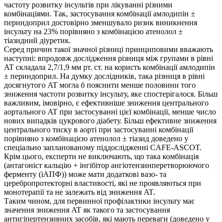
частоту розвитку інсультів при лікуванні різними
комбінаціями. Так, застосування комбінації амлодипін ±
периндоприл достовірно зменшувало ризик виникнення
інсульту на 23% порівняно з комбінацією атенолол ±
тіазидний діуретик.
Серед причин такої значної різниці принциповими вважають
наступні: впродовж дослідження різниця між групами в рівні
AT складала 2,7/1,9 мм рт. ст. на користь комбінації амлодипін
± периндоприл. На думку дослідників, така різниця в рівні
досягнутого AT могла б пояснити менше половини того
зниження частоти розвитку інсульту, яке спостерігалося. Більш
важливим, імовірно, є ефективніше зниження центрального
аортального AT при застосуванні цієї комбінації, менше число
нових випадків цукрового діабету. Більш ефективне зниження
центрального тиску в аорті при застосуванні комбінації
порівняно з комбінацією атенолол ± тіазид доведено у
спеціально запланованому піддослідженні CAFE-ASCOT.
Крім цього, експерти не виключають, що така комбінація
(антагоніст кальцію + інгібітор ангіотензинперетворюючого
ферменту (іАПФ)) може мати додаткові вазо- та
церебропротекторні властивості, які не проявляються при
монотерапії та не залежать від зниження AT.
Таким чином, для первинної профілактики інсульту має
значення зниження AT як такого та застосування
антигіпертензивних засобів, які мають переваги (доведено у