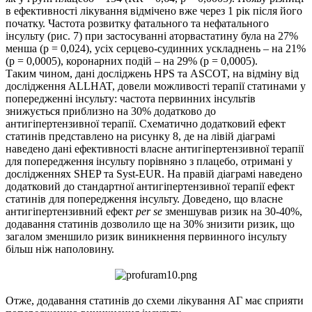
в ефективності лікування відмічено вже через 1 рік після його
початку. Частота розвитку фатального та нефатального
інсульту (рис. 7) при застосуванні аторвастатину була на 27%
менша (р = 0,024), усіх серцево-судинних ускладнень – на 21%
(р = 0,0005), коронарних подій – на 29% (р = 0,0005).
Таким чином, дані досліджень HPS та ASCOT, на відміну від
дослідження ALLHAT, довели можливості терапії статинами у
попередженні інсульту: частота первинних інсультів
знижується приблизно на 30% додатково до
антигіпертензивної терапії. Схематично додатковий ефект
статинів представлено на рисунку 8, де на лівій діаграмі
наведено дані ефективності власне антигіпертензивної терапії
для попередження інсульту порівняно з плацебо, отримані у
дослідженнях SHEP та Syst-EUR. На правій діаграмі наведено
додатковий до стандартної антигіпертензивної терапії ефект
статинів для попередження інсульту. Доведено, що власне
антигіпертензивний ефект
per se
зменшував ризик на 30-40%,
додавання статинів дозволило ще на 30% знизити ризик, що
загалом зменшило ризик виникнення первинного інсульту
більш ніж наполовину.
Отже, додавання статинів до схеми лікування АГ має сприяти