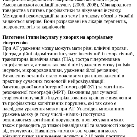
Американської асоціації інсульту (2006, 2008), Міжнародного
товариства з питань профілактики та лікування інсульту.
Методичні рекомендації на цю тему і в такому обсязі в Україні
видаються вперше. Вони розраховані на лікарів-терапевтів,
невропатологів та кардіологів.
Патогенез і типи інсульту у хворих на артеріальну
гіпертензію
При АГ ураження мозку можуть мати різні клінічні прояви.
Це традиційні відомі типи інсульту: ішемічний і геморагічний,
транзиторна ішемічна атака (ТІА), гостра гіпертензивна
енцефалопатія, а також так звані німі ураження мозку («німі»
інсульти, мікрокрововиливи, ураження білої речовини).
Виявлення останніх стало можливим при впровадженні в
практику сучасних технологій нейровізуалізації:
багатошарової комп’ютерної томографії (КТ) та магнітно-
резонансної томографії (МРТ). Важливим для сучасної
старіючої популяції в індустріалізованих країнах є виявлення
та профілактика когнітивних порушень, які так само є
наслідком ураження мозку при АГ. Унаслідок множинних
уражень мозку (в тому числі «німих») поступово
розвиваються когнітивні порушення, прогресування яких
також призводить до тяжкої інвалідизації та залежності хворих
від оточуючих. Наявність «німих» зон ураження мозку
збільшує ризик виникнення інсульту у 2-10 разів протягом