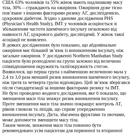
США 63% чоловіків та 55% жінок мають надлишкову масу
тіла, 30% – страждають на ожиріння. Ожиріння дуже тісно
пов’язане з іншими факторами ризику АГ, дисліпідемією,
цукровим діабетом. Згідно з даними дослідження PHS
(Physician’s Health Study), ІМТ у чоловіків асоціюється зі
збільшенням частоти ішемічного інсульту незалежно від
наявності АГ, цукрового діабету, дисліпідемії. У жінок такої
асоціації не виявлено.
В деяких дослідженнях було показано, що абдомінальне
ожиріння має більший зв’язок із виникненням інсульту, ніж
загальне ожиріння. У дослідженні Northern Manhattan Study
пацієнти були розподілені на групи залежно від величини
співвідношення окружність талії/окружність стегон.
Виявилося, що перша група з найменшою величиною мала у
2,4 та 3,0 раза менший ризик виникнення ішемічного інсульту,
ніж третя та четверта групи відповідно. Цей зв’язок зберігався
після стандартизації за іншими факторами ризику та ІМТ.
Не було проведено жодного дослідження, яке б показало, що
зменшення маси тіла знижує ризик виникнення інсульту.
Проте зменшення маси тіла значно покращує контроль AT,
рівнів глюкози та ліпідів, що сприяє упередженню
виникнення інсульту. Дієта, збагачена фруктами та овочами,
може допомогти зменшити масу тіла.
Таким чином, зниження маси тіла повинно бути
рекомендовано усім пацієнтам для первинної та вторинної