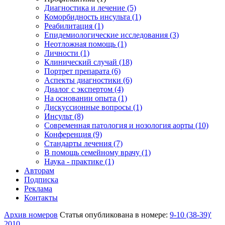
Диагностика и лечение (5)
Коморбидность инсульта (1)
Реабилитация (1)
Епидемиологические исследования (3)
Неотложная помощь (1)
Личности (1)
Клинический случай (18)
Портрет препарата (6)
Аспекты диагностики (6)
Диалог с экспертом (4)
На основании опыта (1)
Дискуссионные вопросы (1)
Инсульт (8)
Современная патология и нозология аорты (10)
Конференция (9)
Стандарты лечения (7)
В помощь семейному врачу (1)
Наука - практике (1)
Авторам
Подписка
Реклама
Контакты
Архив номеров
Статья опубликована в номере:
9-10 (38-39)'
2010