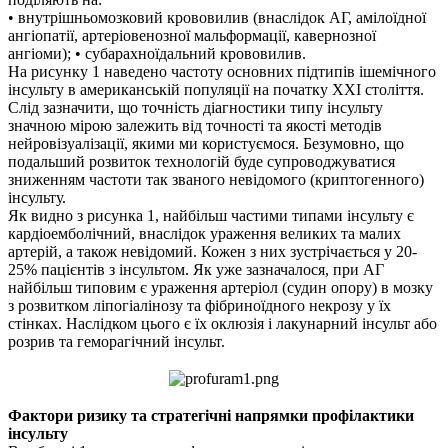
• внутрішньомозковий крововилив (внаслідок АГ, амілоїдної
ангіопатії, артеріовенозної мальформації, кавернозної
ангіоми); • субарахноїдальний крововилив.
На рисунку 1 наведено частоту основних підтипів ішемічного
інсульту в американській популяції на початку XXI століття.
Слід зазначити, що точність діагностики типу інсульту
значною мірою залежить від точності та якості методів
нейровізуалізації, якими ми користуємося. Безумовно, що
подальший розвиток технологій буде супроводжуватися
зниженням частоти так званого невідомого (криптогенного)
інсульту.
Як видно з рисунка 1, найбільш частими типами інсульту є
кардіоемболічний, внаслідок ураження великих та малих
артерій, а також невідомий. Кожен з них зустрічається у 20-
25% пацієнтів з інсультом. Як уже зазначалося, при АГ
найбільш типовим є ураження артеріол (судин опору) в мозку
з розвитком ліпогіалінозу та фібриноїдного некрозу у їх
стінках. Наслідком цього є їх оклюзія і лакунарний інсульт або
розрив та геморагічний інсульт.
Фактори ризику та стратегічні напрямки профілактики
інсульту