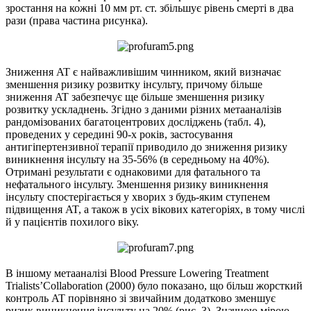
зростання на кожні 10 мм рт. ст. збільшує рівень смерті в два
рази (права частина рисунка).
Зниження AT є найважливішим чинником, який визначає
зменшення ризику розвитку інсульту, причому більше
зниження AT забезпечує ще більше зменшення ризику
розвитку ускладнень. Згідно з даними різних метааналізів
рандомізованих багатоцентрових досліджень (табл. 4),
проведених у середині 90-х років, застосування
антигіпертензивної терапії приводило до зниження ризику
виникнення інсульту на 35-56% (в середньому на 40%).
Отримані результати є однаковими для фатального та
нефатального інсульту. Зменшення ризику виникнення
інсульту спостерігається у хворих з будь-яким ступенем
підвищення AT, а також в усіх вікових категоріях, в тому числі
й у пацієнтів похилого віку.
В іншому метааналізі Blood Pressure Lowering Treatment
Trialists’Collaboration (2000) було показано, що більш жорсткий
контроль AT порівняно зі звичайним додатково зменшує
ризик виникнення інсульту на 20% (рис. 3). Значною мірою