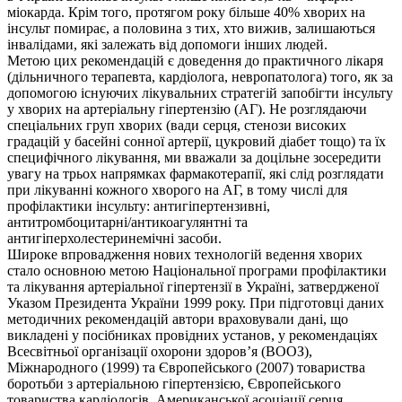
міокарда. Крім того, протягом року більше 40% хворих на
інсульт помирає, а половина з тих, хто вижив, залишаються
інвалідами, які залежать від допомоги інших людей.
Метою цих рекомендацій є доведення до практичного лікаря
(дільничного терапевта, кардіолога, невропатолога) того, як за
допомогою існуючих лікувальних стратегій запобігти інсульту
у хворих на артеріальну гіпертензію (АГ). Не розглядаючи
спеціальних груп хворих (вади серця, стенози високих
градацій у басейні сонної артерії, цукровий діабет тощо) та їх
специфічного лікування, ми вважали за доцільне зосередити
увагу на трьох напрямках фармакотерапії, які слід розглядати
при лікуванні кожного хворого на АГ, в тому числі для
профілактики інсульту: антигіпертензивні,
антитромбоцитарні/антикоагулянтні та
антигіперхолестеринемічні засоби.
Широке впровадження нових технологій ведення хворих
стало основною метою Національної програми профілактики
та лікування артеріальної гіпертензії в Україні, затвердженої
Указом Президента України 1999 року. При підготовці даних
методичних рекомендацій автори враховували дані, що
викладені у посібниках провідних установ, у рекомендаціях
Всесвітньої організації охорони здоров’я (ВООЗ),
Міжнародного (1999) та Європейського (2007) товариства
боротьби з артеріальною гіпертензією, Європейського
товариства кардіологів, Американської асоціації серця,