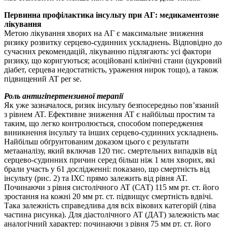
Первинна профілактика інсульту при АГ: медикаментозне
лікування
Метою лікування хворих на АГ є максимальне зниження
ризику розвитку серцево-судинних ускладнень. Відповідно до
сучасних рекомендацій, лікуванню підлягають: усі фактори
ризику, що коригуються; асоційовані клінічні стани (цукровий
діабет, серцева недостатність, ураження нирок тощо), а також
підвищений AT per se.
Роль антигіпертензивної терапії
Як уже зазначалося, ризик інсульту безпосередньо пов’язаний
з рівнем AT. Ефективне зниження AT є найбільш простим та
таким, що легко контролюється, способом попередження
виникнення інсульту та інших серцево-судинних ускладнень.
Найбільш обґрунтованим доказом цього є результати
метааналізу, який включав 120 тис. смертельних випадків від
серцево-судинних причин серед більш ніж 1 млн хворих, які
брали участь у 61 дослідженні: показано, що смертність від
інсульту (рис. 2) та ІХС прямо залежить від рівня AT.
Починаючи з рівня систолічного AT (САТ) 115 мм рт. ст. його
зростання на кожні 20 мм рт. ст. підвищує смертність вдвічі.
Така залежність справедлива для всіх вікових категорій (ліва
частина рисунка). Для діастолічного AT (ДАТ) залежність має
аналогічний характер: починаючи з рівня 75 мм рт. ст. його