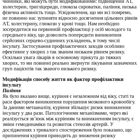
чинники, які можуть бути модифікованими: підвищений АТ,
холестерин, тригліцериди, глюкоза сироватки, паління, низька
фізична активність тощо. Усвідомлення, що ми всі помремо,
не повинно нас зупиняти відносно досягнення цільових рівнів
АТ, холестерину, глюкози у крові тощо. Нам необхідно
зосередитися на первинній профілактиці у осіб молодого та
середнього віку, що дозволить попередити виникнення
серйозних серцево-судинних ускладнень, в тому числі
інсульту. Застосування профілактичних заходів особливо
ефективне у хворих з так званим низьким рівнем ризику.
Оскільки увага лікарів в основному прикута до тяжких
хворих, то ми повинні реально звернути лікування зазначених
груп пацієнтів так званого низького ризику.
Модифікація способу життя як фактор профілактики
інсульту
Паління
Як було вказано вище, куріння є незалежним від віку, статі та
раси фактором виникнення порушення мозкового кровообігу.
За даними метааналізу, куріння збільшує ризик виникнення
інсульту у два рази. Патологічними механізмами, через які
реалізується зв’язок між курінням та виникненням інсульту, є
зміни гемодинаміки та розвиток стенозів артерій. У
дослідженнях з тривалого спостереження було показано, що
припинення куріння приводить до зниження ризику