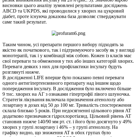
висновки цього аналізу зумовлені результатами досліджень
ABCD та UKPDS, які проводилися у хворих на цукровий
діабет, проте існуюча доказова база дозволяє стверджувати
саме такий результат.
Таким чином, усі препарати першого вибору підходять за
якістю як початкового, так і підтримуючого засобу як у вигляді
монотерапїі, так і у комбінації між собою. Кожен із класів має
свої переваги та обмеження у тих або інших категорій хворих.
Переваги деяких з них для профілактики інсульту будуть
розглянуті нижче.
В дослідженні LIFE вперше було показано певні переваги
одного антигіпертензивного препарату над іншим щодо
попередження інсульту. В дослідження було включено більше
9 тис. хворих на АГ з ознаками гіпертрофії лівого шлуночка.
Стратегія лікування включала призначення атенололу або
лозартану в дозах від 50 до 100 мг. Тривалість спостереження
склала близько 5 років. При недосягненні цільового рівня AT
додатково призначався гідрохлоротіазид. Цільовий рівень AT
становив нижче 140/90 мм рт. ст. і його було досягнуто у 49%
хворих у групі лозартану і 46% – у групі атенололу. На
графіку видно, що зниження AT в обох групах було