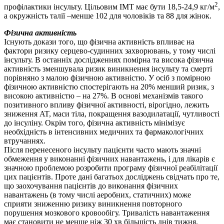
2
профілактики інсульту. Цільовим ІМТ має бути 18,5-24,9 кг/м
,
а окружність талії –менше 102 для чоловіків та 88 для жінок.
Фізична активність
Існують докази того, що фізична активність впливає на
фактори ризику серцево-судинних захворювань, у тому числі
інсульту. В останніх дослідженнях помірна та висока фізична
активність зменшувала ризик виникнення інсульту та смерті
порівняно з малою фізичною активністю. У осіб з помірною
фізичною активністю спостерігають на 20% менший ризик, з
високою активністю – на 27%. В основі механізмів такого
позитивного впливу фізичної активності, вірогідно, лежить
зниження AT, маси тіла, покращення вазодилатації, чутливості
до інсуліну. Окрім того, фізична активність мінімізує
необхідність в інтенсивних медичних та фармакологічних
втручаннях.
Після перенесеного інсульту пацієнти часто мають значні
обмеження у виконанні фізичних навантажень, і для лікарів є
значною проблемою розробити програму фізичної реабілітації
цих пацієнтів. Проте дані багатьох досліджень свідчать про те,
що заохочування пацієнтів до виконання фізичних
навантажень (в тому числі аеробних, статичних) може
сприяти зниженню ризику виникнення повторного
порушення мозкового кровообігу. Тривалість навантаження
має становити не менше ніж 30 хв більшість днів тижня.