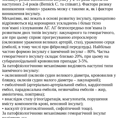
наступних 2-4 років (Bernick C. та співавт.). Фактори ризику
виникнення «німих» уражень мозку є такими ж, як і фактори
виникнення інсульту.
Механізми, які лежать в основі розвитку інсульту, принципово
відрізняються від коронарних ускладнень і більш тісно
пов’язані з існуванням АГ. АГ безпосередньо пов’язана із
розвитком двох типів інсульту: лакунарного та геморагічного,
але при цьому сприяє прогресуванню атеросклерозу
(оклюзивне ураження великих артерій, стаз), ураженню серця
(емболії, в тому числі при фібриляції передсердь). Найбільш
частою формою інсульту є ішемічний інсульт – 80%. Частка
геморагічного інсульту складає близько 20%, при цьому на
субарахноїдальний крововилив припадає 3-5%.
За патофізіологічними механізмами виділяють наступні типи
ішемічного інсульту:
• оклюзивний (оклюзія судин великого діаметра, крововилив у
бляшку, оклюзія судин малого діаметра – лакунарний);
• емболічний (артеріально-артеріальний ембол, кардіогенний
ембол, парадоксальна емболія, незвичайна емболія – жир,
амніотична, повітряна);
• внаслідок стазу (гіпогідратація, коагулопатія, порушення
вмісту компонентів крові, венозний інсульт);
• васкуліт (гігантоклітинний, сифілітичний тощо).
За патофізіологічними механізмами геморагічний інсульт
поділяють на: