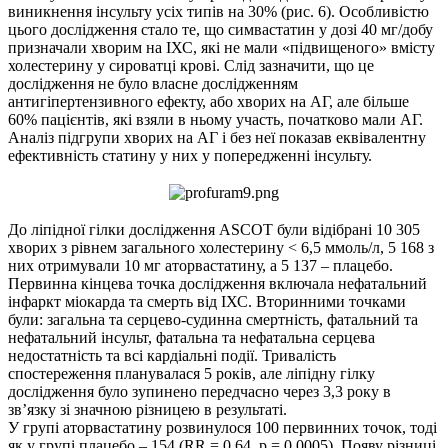
виникнення інсульту усіх типів на 30% (рис. 6). Особливістю
цього дослідження стало те, що симвастатин у дозі 40 мг/добу
призначали хворим на ІХС, які не мали «підвищеного» вмісту
холестерину у сироватці крові. Слід зазначити, що це
дослідження не було власне дослідженням
антигіпертензивного ефекту, або хворих на АГ, але більше
60% пацієнтів, які взяли в ньому участь, початково мали АГ.
Аналіз підгрупи хворих на АГ і без неї показав еквівалентну
ефективність статину у них у попередженні інсульту.
До ліпідної гілки дослідження ASCOT були відібрані 10 305
хворих з рівнем загального холестерину < 6,5 ммоль/л, 5 168 з
них отримували 10 мг аторвастатину, а 5 137 – плацебо.
Первинна кінцева точка дослідження включала нефатальний
інфаркт міокарда та смерть від ІХС. Вторинними точками
були: загальна та серцево-судинна смертність, фатальний та
нефатальний інсульт, фатальна та нефатальна серцева
недостатність та всі кардіальні події. Тривалість
спостереження планувалася 5 років, але ліпідну гілку
дослідження було зупинено передчасно через 3,3 року в
зв’язку зі значною різницею в результаті.
У групі аторвастатину розвинулося 100 первинних точок, тоді
як у групі плацебо – 154 (RR = 0,64, p = 0,0005). Появу різниці