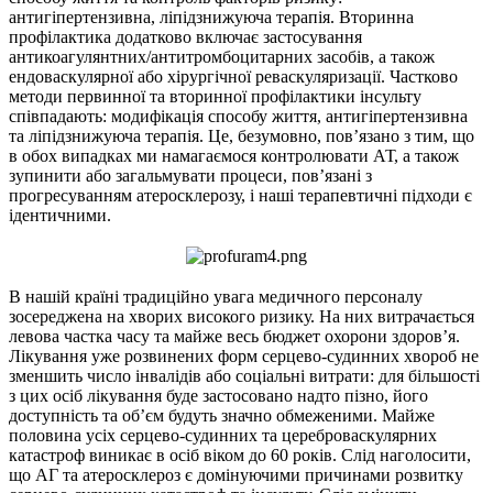
антигіпертензивна, ліпідзнижуюча терапія. Вторинна
профілактика додатково включає застосування
антикоагулянтних/антитромбоцитарних засобів, а також
ендоваскулярної або хірургічної реваскуляризації. Частково
методи первинної та вторинної профілактики інсульту
співпадають: модифікація способу життя, антигіпертензивна
та ліпідзнижуюча терапія. Це, безумовно, пов’язано з тим, що
в обох випадках ми намагаємося контролювати АТ, а також
зупинити або загальмувати процеси, пов’язані з
прогресуванням атеросклерозу, і наші терапевтичні підходи є
ідентичними.
В нашій країні традиційно увага медичного персоналу
зосереджена на хворих високого ризику. На них витрачається
левова частка часу та майже весь бюджет охорони здоров’я.
Лікування уже розвинених форм серцево-судинних хвороб не
зменшить число інвалідів або соціальні витрати: для більшості
з цих осіб лікування буде застосовано надто пізно, його
доступність та об’єм будуть значно обмеженими. Майже
половина усіх серцево-судинних та цереброваскулярних
катастроф виникає в осіб віком до 60 років. Слід наголосити,
що АГ та атеросклероз є домінуючими причинами розвитку