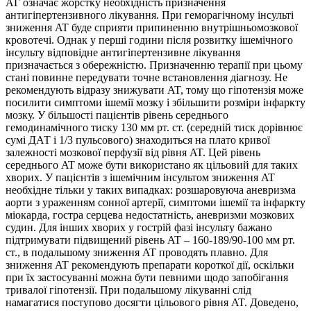
АГ означає жорстку необхідність призначення
антигіпертензивного лікування. При геморагічному інсульті
зниження AT буде сприяти припиненню внутрішньомозкової
кровотечі. Однак у перші години після розвитку ішемічного
інсульту відповідне антигіпертензивне лікування
призначається з обережністю. Призначенню терапії при цьому
стані повинне передувати точне встановлення діагнозу. Не
рекомендують відразу знижувати AT, тому що гіпотензія може
посилити симптоми ішемії мозку і збільшити розміри інфаркту
мозку. У більшості пацієнтів рівень середнього
гемодинамічного тиску 130 мм рт. ст. (середній тиск дорівнює
сумі ДАТ і 1/3 пульсового) знаходиться на плато кривої
залежності мозкової перфузії від рівня AT. Цей рівень
середнього AT може бути використано як цільовий для таких
хворих. У пацієнтів з ішемічним інсультом зниження AT
необхідне тільки у таких випадках: розшаровуюча аневризма
аорти з ураженням сонної артерії, симптоми ішемії та інфаркту
міокарда, гостра серцева недостатність, аневризми мозкових
судин. Для інших хворих у гострій фазі інсульту бажано
підтримувати підвищений рівень AT – 160-189/90-100 мм рт.
ст., в подальшому зниження AT проводять плавно. Для
зниження AT рекомендують препарати короткої дії, оскільки
при їх застосуванні можна бути певними щодо запобігання
тривалої гіпотензії. При подальшому лікуванні слід
намагатися поступово досягти цільового рівня AT. Доведено,