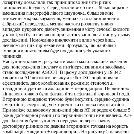
лозартану дозволили так принципово знизити ризик
виникнення інсульту. Серед можливих з них – більш виразне
зменшення гіпертрофії лівого шлуночка, більш значне
зниження мікроальбумінурії, менша частота виникнення
фібриляції передсердь, менша частота розвитку нових
випадків цукрового діабету, зниження вмісту сечової кислоти
у крові, які було виявлено при застосуванні лозартану у цьому
дослідженні. Неможливо виключити вплив через інші,
невідомі до цих пір механізми. Зрозуміло, що найбільш
імовірним поясненням буде поєднання усіх указаних
чинників.
Наступним кроком, результати якого мали важливе значення
для попередження інсульту антигіпертензивними засобами,
стало дослідження ASCOT. В цьому дослідженні у 19 342
хворих на АГ високого ризику але без ІХС порівнювали
ефективність двох комбінованих режимів: атенолол ±
тіазидний діуретик та амлодипін ± периндоприл. Первинною
кінцевою точкою були фатальні та нефатальні коронарні події.
Вторинною кінцевою точкою були інсульти, серцево-судинна
смертність, смерть від усіх причин та серцева недостатність.
При майже однаковому зниженні рівня AT впродовж більше 5
років достовірної різниці по первинній точці не виявлено. Але
дослідження було зупинено передчасно через значну
достовірну різницю по деяким вторинним точкам на користь
комбінації амлодипін ± периндоприл. На рисунку 5 наведено