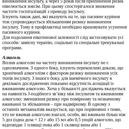
виникнення інсульту, а через 5 років після припинення ризик
нівелюється зовсім. При цьому спостерігалося зниження
частоти госпіталізацій з приводу інсульту.
Існують також дані, які вказують на те, що пасивне куріння
теж супроводжується збільшенням ризику виникнення
інсульту. Тому в профілактиці необхідно враховувати усунення
пасивного куріння.
Для подолання нікотинової залежності слід застосовувати усі
способи: замісну терапію, соціальні та спеціальні тренувальні
програми.
Алкоголь
Вплив алкоголю на частоту виникнення інсульту не є
однозначним. З одного боку, існують переконливі докази, що
хронічний алкоголізм є фактором ризику виникнення усіх
типів інсульту. З іншого боку, для ішемічного інсульту в
декількох дослідженнях показано відсутність асоціації із
вживанням алкоголю. Хоча у більшості досліджень вказується
на наявність J-подібного зв’язку між інсультом та вживанням
алкоголю: зменшення ризику при помірному та незначному
вживанні та збільшення – при надмірному. В одному з
останніх метааналізів вказується, що при порівнянні з тими,
хто не вживав алкоголю взагалі, особи, які вживали більш ніж
5 доз (одна доза = 12 г або 15 мл або 0,5 унцій алкоголю, що
відповідає 1 пляшці пива або 1 склянці вина або 1