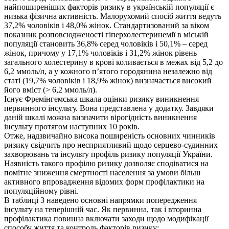
найпоширеніших факторів ризику в українській популяції є
низька фізична активність. Малорухомий спосіб життя ведуть
37,2% чоловіків і 48,0% жінок. Стандартизований за віком
показник розповсюдженості гіперхолестеринемії в міській
популяції становить 36,8% серед чоловіків і 50,1% – серед
жінок, причому у 17,1% чоловіків і 31,2% жінок рівень
загального холестерину в крові коливається в межах від 5,2 до
6,2 ммоль/л, а у кожного п’ятого городянина незалежно від
статі (19,7% чоловіків і 18,9% жінок) визначається високий
його вміст (> 6,2 ммоль/л).
Існує Фремінгемська шкала оцінки ризику виникнення
первинного інсульту. Вона представлена у додатку. Завдяки
даній шкалі можна визначити вірогідність виникнення
інсульту протягом наступних 10 років.
Отже, надзвичайно висока поширеність основних чинників
ризику свідчить про несприятливий щодо серцево-судинних
захворювань та інсульту профіль ризику популяції України.
Наявність такого профілю ризику дозволяє сподіватися на
помітне зниження смертності населення за умови більш
активного впровадження відомих форм профілактики на
популяційному рівні.
В таблиці 3 наведено основні напрямки попередження
інсульту на теперішній час. Як первинна, так і вторинна
профілактика повинна включати заходи щодо модифікації
способу життя та контроль факторів ризику: