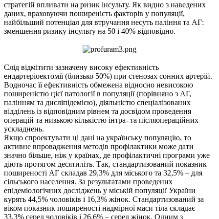
стратегій впливати на ризик інсульту. Як видно з наведених
даних, враховуючи поширеність факторів у популяції,
найбільший потенціал для втручання несуть паління та АГ:
зменшення ризику інсульту на 50 і 40% відповідно.
Слід відмітити зазначену високу ефективність
ендартеріоектомії (близько 50%) при стенозах сонних артерій.
Водночас її ефективність обмежена відносно невисокою
поширеністю цієї патології в популяції (порівняно з АГ,
палінням та дисліпідемією), діяльністю спеціалізованих
відділень із відповідним рівнем та досвідом проведення
операцій та низькою кількістю інтра- та післяопераційних
ускладнень.
Якщо спроектувати ці дані на українську популяцію, то
активне впровадження методів профілактики може дати
значно більше, ніж у країнах, де профілактичні програми уже
діють протягом десятиліть. Так, стандартизований показник
поширеності АГ складав 29,3% для міського та 32,5% – для
сільського населення. За результатами проведених
епідеміологічних досліджень у міській популяції України
курять 44,5% чоловіків і 16,3% жінок. Стандартизований за
віком показник поширеності надмірної маси тіла складає
33,3% серед чоловіків і 26,6% – серед жінок. Одним з