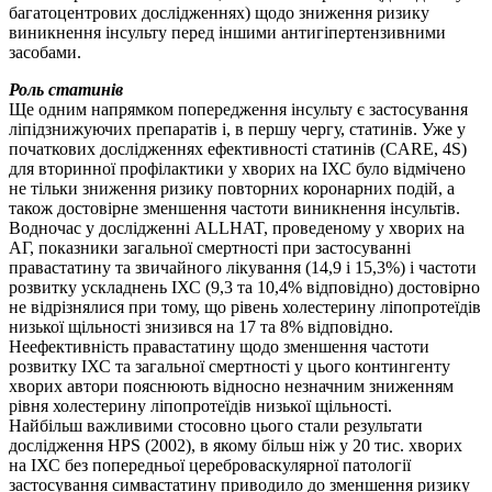
багатоцентрових дослідженнях) щодо зниження ризику
виникнення інсульту перед іншими антигіпертензивними
засобами.
Роль статинів
Ще одним напрямком попередження інсульту є застосування
ліпідзнижуючих препаратів і, в першу чергу, статинів. Уже у
початкових дослідженнях ефективності статинів (CARE, 4S)
для вторинної профілактики у хворих на ІХС було відмічено
не тільки зниження ризику повторних коронарних подій, а
також достовірне зменшення частоти виникнення інсультів.
Водночас у дослідженні ALLHAT, проведеному у хворих на
АГ, показники загальної смертності при застосуванні
правастатину та звичайного лікування (14,9 і 15,3%) і частоти
розвитку ускладнень ІХС (9,3 та 10,4% відповідно) достовірно
не відрізнялися при тому, що рівень холестерину ліпопротеїдів
низької щільності знизився на 17 та 8% відповідно.
Неефективність правастатину щодо зменшення частоти
розвитку ІХС та загальної смертності у цього контингенту
хворих автори пояснюють відносно незначним зниженням
рівня холестерину ліпопротеїдів низької щільності.
Найбільш важливими стосовно цього стали результати
дослідження HPS (2002), в якому більш ніж у 20 тис. хворих
на ІХС без попередньої цереброваскулярної патології
застосування симвастатину приводило до зменшення ризику