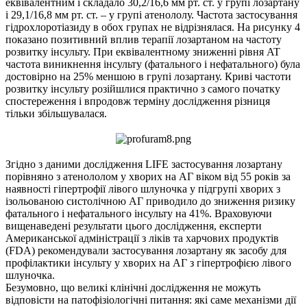
еквівалентним і складало 30,2/16,6 мм рт. ст. у групі лозартану
і 29,1/16,8 мм рт. ст. – у групі атенололу. Частота застосування
гідрохлоротіазиду в обох групах не відрізнялася. На рисунку 4
показано позитивний вплив терапії лозартаном на частоту
розвитку інсульту. При еквівалентному зниженні рівня AT
частота виникнення інсульту (фатального і нефатального) була
достовірно на 25% меншою в групі лозартану. Криві частоти
розвитку інсульту розійшлися практично з самого початку
спостереження і впродовж терміну дослідження різниця
тільки збільшувалася.
Згідно з даними дослідження LIFE застосування лозартану
порівняно з атенололом у хворих на АГ віком від 55 років за
наявності гіпертрофії лівого шлуночка у підгрупі хворих з
ізольованою систолічною АГ приводило до зниження ризику
фатального і нефатального інсульту на 41%. Враховуючи
вищенаведені результати цього дослідження, експерти
Американської адміністрації з ліків та харчових продуктів
(FDA) рекомендували застосування лозартану як засобу для
профілактики інсульту у хворих на АГ з гіпертрофією лівого
шлуночка.
Безумовно, що великі клінічні дослідження не можуть
відповісти на патофізіологічні питання: які саме механізми дії