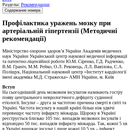
Разделы:
Рекомендации
Содержание номера
Профілактика уражень мозку при
артеріальній гіпертензії (Методичні
рекомендації)
Міністерство охорони здоров’я України Академія медичних
наук України Український центр наукової медичної інформації
та патентно-ліцензійної роботи Ю.М. Сіренко, Г.Д. Радченко,
В.М. Граніч, М.М. Рейко, О.Л. Рековець, Л.Л. Вавілова, С.А.
Поліщук, Національний науковий центр «Інститут кардіології
імені академіка М.Д. Стражеска» АМН України, м. Київ
Вступ
На сьогоднішній день мозковим інсультом називають гостру
появу центрального неврологічного дефіциту судинної
етіології. Інсульт – друга за частотою причина смерті в світі та
Україні. Частота інсульту в нашій країні більш ніж удвічі
перевищує частоту інфаркту міокарда. Щороку в Україні
реєструється близько 105 тис. випадків мозкових інсультів і
відповідно 50 тис. випадків інфаркту міокарда. Так, кожні 5 хв
в Україні виникає інсульт і лише кожні 10,5 хв – інфаркт