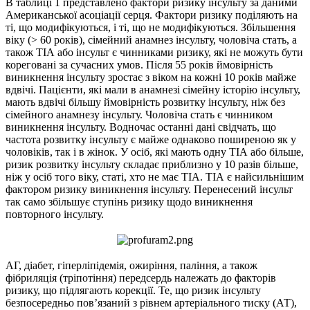
В таблиці 1 представлено фактори ризику інсульту за даними
Американської асоціації серця. Фактори ризику поділяють на
ті, що модифікуються, і ті, що не модифікуються. Збільшення
віку (> 60 років), сімейний анамнез інсульту, чоловіча стать, а
також ТІА або інсульт є чинниками ризику, які не можуть бути
кореговані за сучасних умов. Після 55 років ймовірність
виникнення інсульту зростає з віком на кожні 10 років майже
вдвічі. Пацієнти, які мали в анамнезі сімейну історію інсульту,
мають вдвічі більшу ймовірність розвитку інсульту, ніж без
сімейного анамнезу інсульту. Чоловіча стать є чинником
виникнення інсульту. Водночас останні дані свідчать, що
частота розвитку інсульту є майже однаково поширеною як у
чоловіків, так і в жінок. У осіб, які мають одну ТІА або більше,
ризик розвитку інсульту складає приблизно у 10 разів більше,
ніж у осіб того віку, статі, хто не має ТІА. ТІА є найсильнішим
фактором ризику виникнення інсульту. Перенесений інсульт
так само збільшує ступінь ризику щодо виникнення
повторного інсульту.
АГ, діабет, гіперліпідемія, ожиріння, паління, а також
фібриляція (тріпотіння) передсердь належать до факторів
ризику, що підлягають корекції. Те, що ризик інсульту
безпосередньо пов’язаний з рівнем артеріального тиску (АТ),