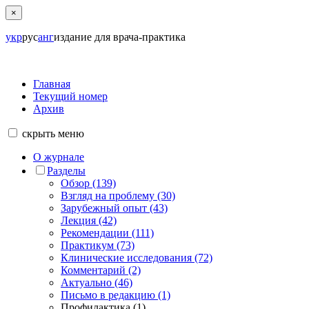
×
укр
рус
анг
издание для врача-практика
Главная
Текущий номер
Архив
скрыть
меню
О журнале
Разделы
Обзор (139)
Взгляд на проблему (30)
Зарубежный опыт (43)
Лекция (42)
Рекомендации (111)
Практикум (73)
Клинические исследования (72)
Комментарий (2)
Актуально (46)
Письмо в редакцию (1)
Профилактика (1)