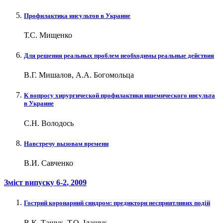
Профилактика инсультов в Украине
Т.С. Мищенко
Для решения реальных проблем необходимы реальные действия
В.Г. Мишалов, А.А. Богомольца
К вопросу хирургической профилактики ишемического инсульта
в Украине
С.Н. Володось
Навстречу вызовам времени
В.И. Савченко
Зміст випуску
6-2
, 2009
Гострий коронарний синдром: предиктори несприятливих подій
В.К. Тащук, Т.О. Ілащук