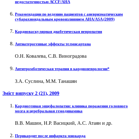
недостаточностью АССF/AHA
Рекомендации по ведению пациентов с аневризматическим
субарахноидальным кровоизлиянием AHA/ASA (2009)
Кардиоваскулярная диабетическая невропатия
Антиатерогенные эффекты телмисартана
О.Н. Ковалева, С.В. Виноградова
Антитромботическая терапия в кардионеврологии*
З.А. Суслина, М.М. Танашян
Зміст випуску
2 (21)
, 2009
Кардиогенная энцефалопатия: клиника поражения головного
мозга и церебральная гемодинамика
В.В. Машин, Н.Р. Васицкий, А.С. Атаян и др.
Перикардит после инфаркта миокарда