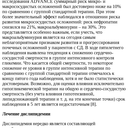
исследования ADVANCE суммарный риск микро- и
макрососудистых осложнений был достоверно ниже на 10%
по сравнению с группой стандартной терапии. При этом
более значительный эффект наблюдался в отношении риска
развития микрососудистых осложнений: риск нефропатии
снизился на 21%, макроальбуминурии – на 30%. Это
представляется особенно важным, если учесть, что
макроальбуминурия является на сегодня самым
неблагоприятным признаком развития и прогрессирования
почечных осложнений у пациентов с СД. В ходе пятилетнего
наблюдения выявлена тенденция к снижению сердечно-
сосудистой смертности в группе интенсивного контроля
гликемии. Что касается общей смертности, то некоторое
снижение ее уровня в группе интенсивной терапии по
сравнению с группой стандартной терапии отмечалось к
концу пятого года наблюдения, хотя и не было статистически
достоверным. Возможно, для оценки влияния исключительно
гипогликемической терапии на общую и сердечно-сосудистую
смертность (без учета влияния гипотензивной,
липидснижающей терапии и т. д. на эти конечные точки) срок
наблюдения в 5 лет является недостаточным [8].
Лечение дислипидемии
Дислипидемия нередко является составляющей