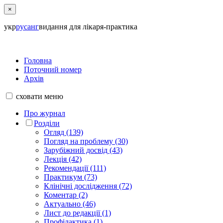
×
укр
рус
анг
видання для лікаря-практика
Головна
Поточний номер
Архів
сховати
меню
Про журнал
Розділи
Огляд (139)
Погляд на проблему (30)
Зарубіжний досвід (43)
Лекція (42)
Рекомендації (111)
Практикум (73)
Клінічні дослідження (72)
Коментар (2)
Актуально (46)
Лист до редакції (1)
Профілактика (1)