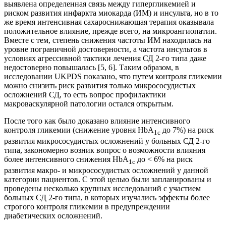
выявлена определенная связь между гипергликемией и
риском развития инфаркта миокарда (ИМ) и инсульта, но в то
же время интенсивная сахароснижающая терапия оказывала
положительное влияние, прежде всего, на микроангиопатии.
Вместе с тем, степень снижения частоты ИМ находилась на
уровне пограничной достоверности, а частота инсультов в
условиях агрессивной тактики лечения СД 2-го типа даже
недостоверно повышалась [5, 6]. Таким образом, в
исследовании UKPDS показано, что путем контроля гликемии
можно снизить риск развития только микрососудистых
осложнений СД, то есть вопрос профилактики
макроваскулярной патологии остался открытым.
После того как было доказано влияние интенсивного
контроля гликемии (снижение уровня HbA
до 7%) на риск
1c
развития микрососудистых осложнений у больных СД 2-го
типа, закономерно возник вопрос о возможности влияния
более интенсивного снижения HbA
до < 6% на риск
1c
развития макро- и микрососудистых осложнений у данной
категории пациентов. С этой целью были запланированы и
проведены несколько крупных исследований с участием
больных СД 2-го типа, в которых изучались эффекты более
строгого контроля гликемии в предупреждении
диабетических осложнений.