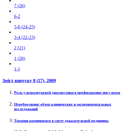
7 (26)
6-2
5-6 (24-25)
3-4 (22-23)
2 (21)
1 (20)
1-1
Зміст випуску
8 (27)
, 2009
Роль ультразвуковой диагностики в профилактике инсультов
Церебролизин: обзор клинических и экспериментальных
исследований
Терапия рамиприлом в свете доказательной медицины