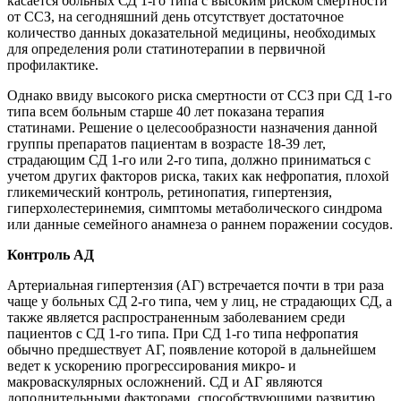
касается больных СД 1-го типа с высоким риском смертности
от ССЗ, на сегодняшний день отсутствует достаточное
количество данных доказательной медицины, необходимых
для определения роли статинотерапии в первичной
профилактике.
Однако ввиду высокого риска смертности от ССЗ при СД 1-го
типа всем больным старше 40 лет показана терапия
статинами. Решение о целесообразности назначения данной
группы препаратов пациентам в возрасте 18-39 лет,
страдающим СД 1-го или 2-го типа, должно приниматься с
учетом других факторов риска, таких как нефропатия, плохой
гликемический контроль, ретинопатия, гипертензия,
гиперхолестеринемия, симптомы метаболического синдрома
или данные семейного анамнеза о раннем поражении сосудов.
Контроль АД
Артериальная гипертензия (АГ) встречается почти в три раза
чаще у больных СД 2-го типа, чем у лиц, не страдающих СД, а
также является распространенным заболеванием среди
пациентов с СД 1-го типа. При СД 1-го типа нефропатия
обычно предшествует АГ, появление которой в дальнейшем
ведет к ускорению прогрессирования микро- и
макроваскулярных осложнений. СД и АГ являются
дополнительными факторами, способствующими развитию