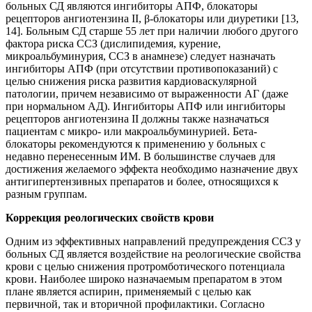
больных СД являются ингибиторы АПФ, блокаторы
рецепторов ангиотензина II, β-блокаторы или диуретики [13,
14]. Больным СД старше 55 лет при наличии любого другого
фактора риска ССЗ (дислипидемия, курение,
микроальбуминурия, ССЗ в анамнезе) следует назначать
ингибиторы АПФ (при отсутствии противопоказаний) с
целью снижения риска развития кардиоваскулярной
патологии, причем независимо от выраженности АГ (даже
при нормальном АД). Ингибиторы АПФ или ингибиторы
рецепторов ангиотензина II должны также назначаться
пациентам с микро- или макроальбуминурией. Бета-
блокаторы рекомендуются к применению у больных с
недавно перенесенным ИМ. В большинстве случаев для
достижения желаемого эффекта необходимо назначение двух
антигипертензивных препаратов и более, относящихся к
разным группам.
Коррекция реологических свойств крови
Одним из эффективных направлений предупреждения ССЗ у
больных СД является воздействие на реологические свойства
крови с целью снижения протромботического потенциала
крови. Наиболее широко назначаемым препаратом в этом
плане является аспирин, применяемый с целью как
первичной, так и вторичной профилактики. Согласно