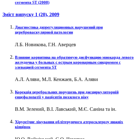
сегмента ST (2008)
Зміст випуску
1 (20)
, 2009
Диагностика дизрегуляционных нарушений при
цереброваскулярной патологии
Л.Б. Новикова, Г.Н. Аверцев
Влияние корвитина на обратимую дисфункцию миокарда левого
желудочка у больных c острым коронарным синдромом с
элевацией сегмента ST
А.Л. Аляви, М.Л. Кенжаев, Б.А. Аляви
Корекція церебральних порушень при дисциркуляторній
енцефалопатії у пацієнтів похилого віку
В.М. Зелений, В.І. Лавський, М.Є. Саніна та ін.
Хірургічне лікування облітеруючого атеросклерозу нижніх
кінцівок