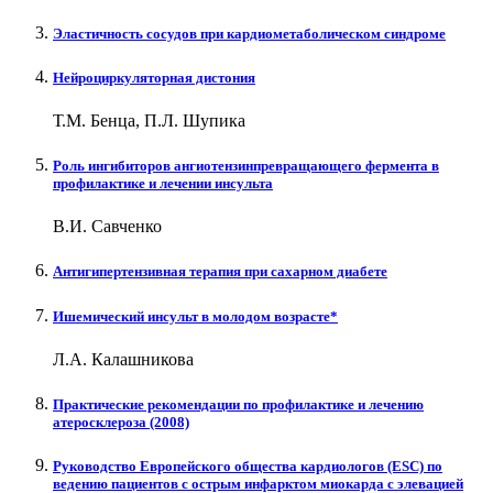
Эластичность сосудов при кардиометаболическом синдроме
Нейроциркуляторная дистония
Т.М. Бенца, П.Л. Шупика
Роль ингибиторов ангиотензинпревращающего фермента в
профилактике и лечении инсульта
В.И. Савченко
Антигипертензивная терапия при сахарном диабете
Ишемический инсульт в молодом возрасте*
Л.А. Калашникова
Практические рекомендации по профилактике и лечению
атеросклероза (2008)
Руководство Европейского общества кардиологов (ESC) по
ведению пациентов с острым инфарктом миокарда с элевацией