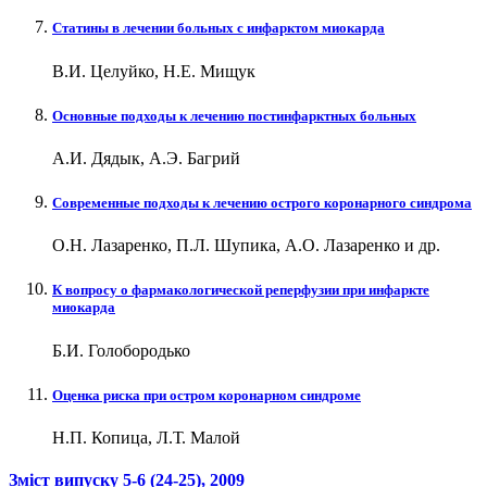
Статины в лечении больных с инфарктом миокарда
В.И. Целуйко, Н.Е. Мищук
Основные подходы к лечению постинфарктных больных
А.И. Дядык, А.Э. Багрий
Современные подходы к лечению острого коронарного синдрома
О.Н. Лазаренко, П.Л. Шупика, А.О. Лазаренко и др.
К вопросу о фармакологической реперфузии при инфаркте
миокарда
Б.И. Голобородько
Оценка риска при остром коронарном синдроме
Н.П. Копица, Л.Т. Малой
Зміст випуску
5-6 (24-25)
, 2009