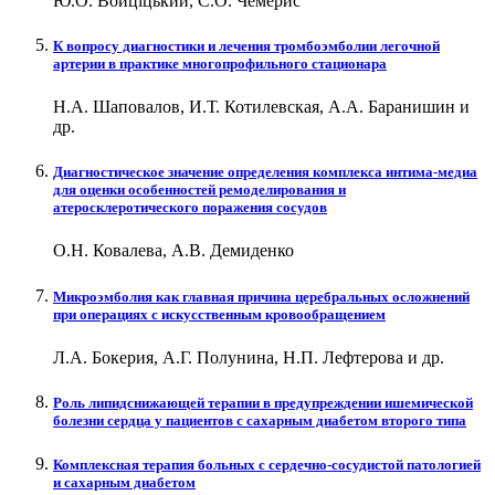
Ю.О. Войціцький, С.О. Чемерис
К вопросу диагностики и лечения тромбоэмболии легочной
артерии в практике многопрофильного стационара
Н.А. Шаповалов, И.Т. Котилевская, А.А. Баранишин и
др.
Диагностическое значение определения комплекса интима-медиа
для оценки особенностей ремоделирования и
атеросклеротического поражения сосудов
О.Н. Ковалева, А.В. Демиденко
Микроэмболия как главная причина церебральных осложнений
при операциях с искусственным кровообращением
Л.А. Бокерия, А.Г. Полунина, Н.П. Лефтерова и др.
Роль липидснижающей терапии в предупреждении ишемической
болезни сердца у пациентов с сахарным диабетом второго типа
Комплексная терапия больных с сердечно-сосудистой патологией
и сахарным диабетом