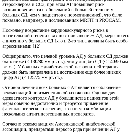
атеросклероза и ССЗ, при этом АГ повышает риск
возникновения этих заболеваний в большей степени у
больных СД, чем у пациентов с нормогликемией, что было
показано, например, в исследованиях MRFIT и PROCAM.
Поскольку возрастание кардиоваскулярного риска в
значительной степени связано с повышением АД, меры по его
снижению у больных СД 1-го и 2-го типа должны быть особо
агрессивными [12].
Общепринято, что целевой уровень АД у больных СД должен
быть ниже (< 130/80 мм рт. ст.), чем у лиц без СД (< 140/90 мм
рт. ст.). У больных с диабетической нефропатией терапия
должна быть направлена на достижение еще более низких
цифр АД (< 125/75 мм рт. ст.).
Основой лечения всех больных с АГ является соблюдение
рекомендаций по изменению образа жизни. Однако для
адекватного контроля АД у большинства пациентов этой
меры обычно недостаточно и требуется применение
фармакологического лечения, а зачастую комбинации
нескольких антигипертензивных препаратов.
Согласно рекомендациям Американской диабетической
ассоциации, препаратами первого ряда при лечении АГ у