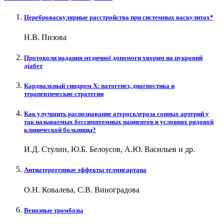
Цереброваскулярные расстройства при системных васкулитах*
Н.В. Пизова
Протоколи надання медичної допомоги хворим на цукровий
діабет
Кардиальный синдром Х: патогенез, диагностика и
терапевтические стратегии
Как улучшить распознавание атеросклероза сонных артерий у
так называемых бессимптомных пациентов в условиях рядовой
клинической больницы?
И.Д. Стулин, Ю.Б. Белоусов, А.Ю. Васильев и др.
Антиатерогенные эффекты телмисартана
О.Н. Ковалева, С.В. Виноградова
Венозные тромбозы