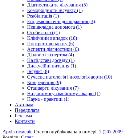
Діагностика та лікування (5)
Коморбідність інсульту (1)
Реабілітація (1)
Епідеміологічні дослідження (3)
Невідкладна допомога (1)
Особистості (1)
Клінічний випадок (18)
Портрет препарату (6)
Аспекти діагностики (6)
Діалог з експертом (4)
На підставі досвіду (1)
Дискусійні питання (1)
Інсульт (8)
Сучасна патологія і нозологія аорти (10)
Конференція (9)
Стандарти лікування (7)
На допомогу сімейному лікарю (1)
Наука - практиці (1)
Авторам
Передплата
Реклама
Контакти
Архів номерів
Стаття опублікована в номері:
1 (20)' 2009
Розділи:
Огляд