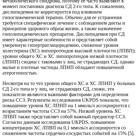
метаболического синдрома, поэтому ее часто выявляют в
момент постановки диагноза СД 2-го типа. К сожалению,
дислипидемия не коррегируется под влиянием
гипогликемической терапии. Обычно для ее устранения
требуется специфическое лечение с соблюдением диеты и
принципов здорового образа жизни, а также назначение
гиполипидемических препаратов. Дислипидемия при СД
имеет характерные особенности и представляет собой
умеренную гипертриглицеридемию, снижение уровня
холестерина (ХС) липопротеидов высокой плотности (ЛПВП);
уровни общего ХС и ХС липопротеидов низкой плотности
(ЛПНП) сходны с таковыми у лиц, не страдающих СД, однако
малые и плотные частицы ЛПНП обладают повышенной
атерогенностью.
Несмотря на то что уровни общего ХС и ХС ЛПНП у больных
СД 2-го типа и у лиц, не страдающих СД, схожи, эти
показатели являются важными факторами для определения
риска ССЗ. Результаты исследования UKPDS показали, что
повышение уровня ХС ЛПНП на 1 ммоль/л ассоциируется с
возрастанием частоты ССЗ на 57%. Низкий уровень ХС
ЛПВП также представляет собой важный предиктор ССЗ.
Согласно данным исследования UKPDS, повышение
концентрации ХС ЛПВП на 0,1 ммоль/л ассоциируется со
снижением частоты сердечно-сосудистых событий на 15% [5].