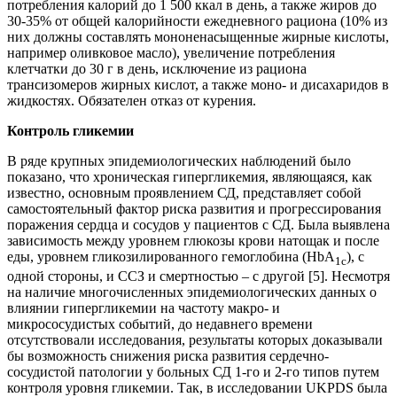
потребления калорий до 1 500 ккал в день, а также жиров до
30-35% от общей калорийности ежедневного рациона (10% из
них должны составлять мононенасыщенные жирные кислоты,
например оливковое масло), увеличение потребления
клетчатки до 30 г в день, исключение из рациона
трансизомеров жирных кислот, а также моно- и дисахаридов в
жидкостях. Обязателен отказ от курения.
Контроль гликемии
В ряде крупных эпидемиологических наблюдений было
показано, что хроническая гипергликемия, являющаяся, как
известно, основным проявлением СД, представляет собой
самостоятельный фактор риска развития и прогрессирования
поражения сердца и сосудов у пациентов с СД. Была выявлена
зависимость между уровнем глюкозы крови натощак и после
еды, уровнем гликозилированного гемоглобина (HbA
), с
1c
одной стороны, и ССЗ и смертностью – с другой [5]. Несмотря
на наличие многочисленных эпидемиологических данных о
влиянии гипергликемии на частоту макро- и
микрососудистых событий, до недавнего времени
отсутствовали исследования, результаты которых доказывали
бы возможность снижения риска развития сердечно-
сосудистой патологии у больных СД 1-го и 2-го типов путем
контроля уровня гликемии. Так, в исследовании UKPDS была