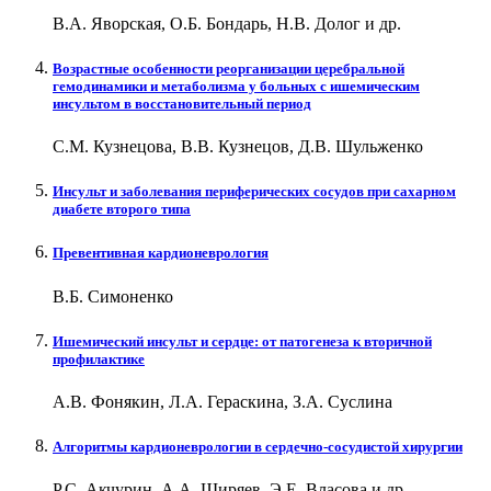
В.А. Яворская, О.Б. Бондарь, Н.В. Долог и др.
Возрастные особенности реорганизации церебральной
гемодинамики и метаболизма у больных с ишемическим
инсультом в восстановительный период
С.М. Кузнецова, В.В. Кузнецов, Д.В. Шульженко
Инсульт и заболевания периферических сосудов при сахарном
диабете второго типа
Превентивная кардионеврология
В.Б. Симоненко
Ишемический инсульт и сердце: от патогенеза к вторичной
профилактике
А.В. Фонякин, Л.А. Гераскина, З.А. Суслина
Алгоритмы кардионеврологии в сердечно-сосудистой хирургии
Р.С. Акчурин, А.А. Ширяев, Э.Е. Власова и др.