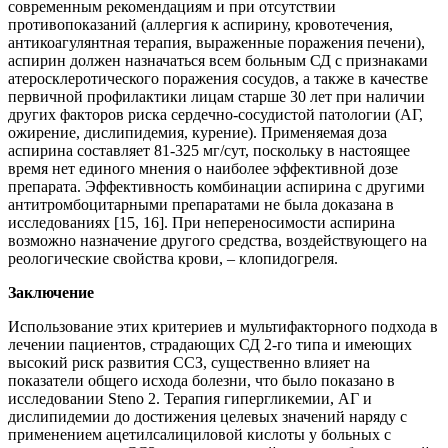
современным рекомендациям и при отсутствии
противопоказаний (аллергия к аспирину, кровотечения,
антикоагулянтная терапия, выраженные поражения печени),
аспирин должен назначаться всем больным СД с признаками
атеросклеротического поражения сосудов, а также в качестве
первичной профилактики лицам старше 30 лет при наличии
других факторов риска сердечно-сосудистой патологии (АГ,
ожирение, дислипидемия, курение). Применяемая доза
аспирина составляет 81-325 мг/сут, поскольку в настоящее
время нет единого мнения о наиболее эффективной дозе
препарата. Эффективность комбинации аспирина с другими
антитромбоцитарными препаратами не была доказана в
исследованиях [15, 16]. При непереносимости аспирина
возможно назначение другого средства, воздействующего на
реологические свойства крови, – клопидогреля.
Заключение
Использование этих критериев и мультифакторного подхода в
лечении пациентов, страдающих СД 2-го типа и имеющих
высокий риск развития ССЗ, существенно влияет на
показатели общего исхода болезни, что было показано в
исследовании Steno 2. Терапия гипергликемии, АГ и
дислипидемии до достижения целевых значений наряду с
применением ацетилсалициловой кислоты у больных с