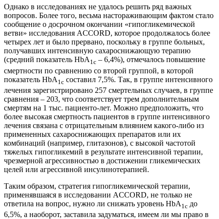
Однако в исследованиях не удалось решить ряд важных
вопросов. Более того, весьма настораживающим фактом стало
сообщение о досрочном окончании «гипогликемической
ветви» исследования ACCORD, которое продолжалось более
четырех лет и было прервано, поскольку в группе больных,
получавших интенсивную сахароснижающую терапию
(средний показатель HbA
– 6,4%), отмечалось повышение
1c
смертности по сравнению со второй группой, в которой
показатель HbA
составил 7,5%. Так, в группе интенсивного
1c
лечения зарегистрировано 257 смертельных случаев, в группе
сравнения – 203, что соответствует трем дополнительным
смертям на 1 тыс. пациенто-лет. Можно предположить, что
более высокая смертность пациентов в группе интенсивного
лечения связана с отрицательным влиянием какого-либо из
примененных сахароснижающих препаратов или их
комбинаций (например, глитазонов), с высокой частотой
тяжелых гипогликемий в результате интенсивной терапии,
чрезмерной агрессивностью в достижении гликемических
целей или агрессивной инсулинотерапией.
Таким образом, стратегия гипогликемической терапии,
применявшаяся в исследовании ACCORD, не только не
ответила на вопрос, нужно ли снижать уровень HbA
до
1c
6,5%, а наоборот, заставила задуматься, имеем ли мы право в