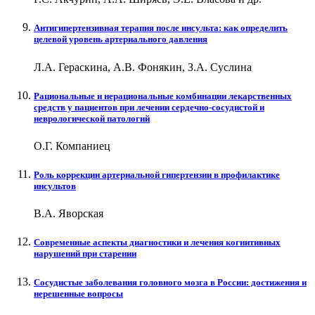
Антигипертензивная терапия после инсульта: как определить
целевой уровень артериального давления
Л.А. Гераскина, А.В. Фонякин, З.А. Суслина
Рациональные и нерациональные комбинации лекарственных
средств у пациентов при лечении сердечно-сосудистой и
неврологической патологий
О.Г. Компаниец
Роль коррекции артериальной гипертензии в профилактике
инсультов
В.А. Яворская
Современные аспекты диагностики и лечения когнитивных
нарушений при старении
Сосудистые заболевания головного мозга в России: достижения и
нерешенные вопросы