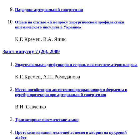
Парадокс артериальной гипертензии
Отзыв на статью «К вопросу хирургической профилактики
ишемического инсульта в Украине»
К.Г. Кремец, В.А. Яцик
Зміст випуску
7 (26)
, 2009
Эндотелиальная дисфункция и ее роль в патогенезе атеросклероза
К.Г. Кремец, А.П. Ромоданова
Место ингибиторов ангиотензинпревращающего фермента в
церебропротекции при артериальной гипертензии
В.И. Савченко
Транзиторные ишемические атаки
Протоколи надання медичної допомоги хворим на цукровий
діабет