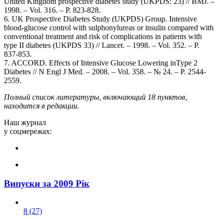
United Kingdom prospective diabetes study (UKPDS: 23) // BMJ. –
1998. – Vol. 316. – P. 823-828.
6. UK Prospective Diabetes Study (UKPDS) Group. Intensive
blood-glucose control with sulphonylureas or insulin compared with
conventional treatment and risk of complications in patients with
type II diabetes (UKPDS 33) // Lancet. – 1998. – Vol. 352. – P.
837-853.
7. ACCORD. Effects of Intensive Glucose Lowering inType 2
Diabetes // N Engl J Med. – 2008. – Vol. 358. – № 24. – P. 2544-
2559.
Полный список литературы, включающий 18 пунктов,
находится в редакции.
Наш журнал
у соцмережах:
Випуски за 2009 Рік
8 (27)