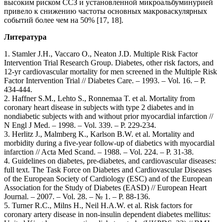
высоким риском ССЗ и установленной микроальбуминурией
привело к снижению частоты основных макроваскулярных
событий более чем на 50% [17, 18].
Литература
1. Stamler J.H., Vaccaro O., Neaton J.D. Multiple Risk Factor
Intervention Trial Research Group. Diabetes, other risk factors, and
12-yr cardiovascular mortality for men screened in the Multiple Risk
Factor Intervention Trial // Diabetes Care. – 1993. – Vol. 16. – P.
434-444.
2. Haffner S.M., Lehto S., Ronnemaa T. et al. Mortality from
coronary heart disease in subjects with type 2 diabetes and in
nondiabetic subjects with and without prior myocardial infarction //
N Engl J Med. – 1998. – Vol. 339. – P. 229-234.
3. Herlitz J., Malmberg K., Karlson B.W. et al. Mortality and
morbidity during a five-year follow-up of diabetics with myocardial
infarction // Acta Med Scand. – 1988. – Vol. 224. – P. 31-38.
4. Guidelines on diabetes, pre-diabetes, and cardiovascular diseases:
full text. The Task Force on Diabetes and Cardiovascular Diseases
of the European Society of Cardiology (ESC) and of the European
Association for the Study of Diabetes (EASD) // European Heart
Journal. – 2007. – Vol. 28. – № 1. – P. 88-136.
5. Turner R.C., Milns H., Neil H.A.W. et al. Risk factors for
coronary artery disease in non-insulin dependent diabetes mellitus: