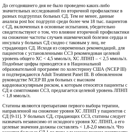
До сегодняшнего дня не было проведено каких-либо
значительных исследований по вторичной профилактике в
разных подгруппах больных СД. Тем не менее, данные
анализа post hoc подгрупп среди более чем 18 тыс. пациентов
с СД, включенных в основные испытания, убедительно
свидетельствуют о том, что влияние вторичной профилактики
на снижение частоты случаев ишемической болезни сердца и
инсульта у больных СД сходно с таковым у лиц, не
страдающих СД. Исходя из современных рекомендаций, для
пациентов с установленными ССЗ рекомендован целевой
уровень общего ХС < 4,5 ммоль/л, ХС ЛПНП – < 2,5 ммоль/л.
Подобные цифры приводятся и в Национальной
образовательной программе по холестерину США (NCEP III)
и подтверждаются Adult Treatment Panel ІІІ. В обновленном
руководстве NCEP III для больных с высоким
кардиоваскулярным риском, к которым относятся пациенты с
СД и симптомами ССЗ, предлагается целевой уровень ЛПНП
< 1,8 ммоль/л.
Статины являются препаратами первого выбора терапии,
направленной на снижение уровня ХС ЛПНП у пациентов с
СД [9-11]. У больных СД, страдающих ССЗ, статины следует
назначать независимо от исходного уровня ХС ЛПНП, а его
целевые значения должны составлять < 1,8-2,0 ммоль/л. Что