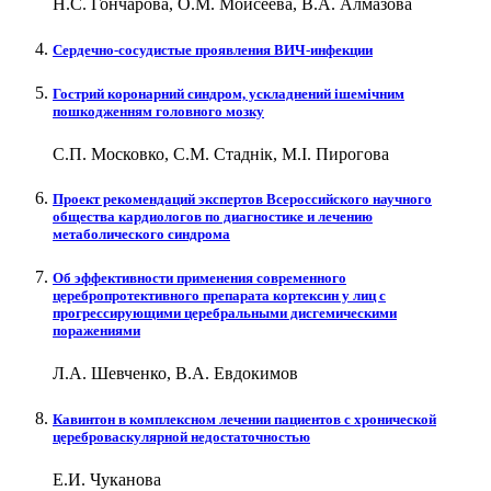
Н.С. Гончарова, О.М. Моисеева, В.А. Алмазова
Сердечно-сосудистые проявления ВИЧ-инфекции
Гострий коронарний синдром, ускладнений ішемічним
пошкодженням головного мозку
С.П. Московко, С.М. Стаднік, М.І. Пирогова
Проект рекомендаций экспертов Всероссийского научного
общества кардиологов по диагностике и лечению
метаболического синдрома
Об эффективности применения современного
церебропротективного препарата кортексин у лиц с
прогрессирующими церебральными дисгемическими
поражениями
Л.А. Шевченко, В.А. Евдокимов
Кавинтон в комплексном лечении пациентов с хронической
цереброваскулярной недостаточностью
Е.И. Чуканова