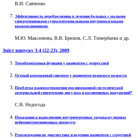
В.И. Савченко
Эффективность церебролизина в лечении больных с малыми
гипертензивными супратенториальными внутримозговыми
кровоизлияниями:
М.Ю. Максимова, В.В. Брюхов, С.Л. Тимербаева и др.
Зміст випуску
3-4 (22-23)
, 2009
Тромбоцитарная функция у пациентов с депрессией
Острый коронарный синдром у пациентов пожилого возраста
Проблема взаимоотношения изолированной систолической
артериальной гипертензии, инсульта и когнитивных нарушений*
С.В. Недогода
Показания к выполнению внутричерепных эндоваскулярных
нейроинтервенционных процедур
Рекомендации по диагностике и ведению пациентов с сердечной