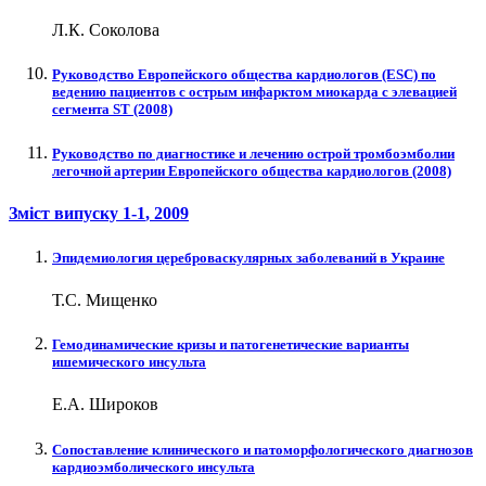
Л.К. Соколова
Руководство Европейского общества кардиологов (ESC) по
ведению пациентов с острым инфарктом миокарда с элевацией
сегмента ST (2008)
Руководство по диагностике и лечению острой тромбоэмболии
легочной артерии Европейского общества кардиологов (2008)
Зміст випуску
1-1
, 2009
Эпидемиология цереброваскулярных заболеваний в Украине
Т.С. Мищенко
Гемодинамические кризы и патогенетические варианты
ишемического инсульта
Е.А. Широков
Сопоставление клинического и патоморфологического диагнозов
кардиоэмболического инсульта