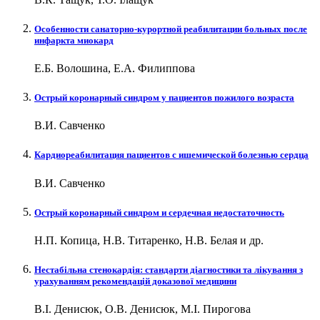
Особенности санаторно-курортной реабилитации больных после
инфаркта миокард
Е.Б. Волошина, Е.А. Филиппова
Острый коронарный синдром у пациентов пожилого возраста
В.И. Савченко
Кардиореабилитация пациентов с ишемической болезнью сердца
В.И. Савченко
Острый коронарный синдром и сердечная недостаточность
Н.П. Копица, Н.В. Титаренко, Н.В. Белая и др.
Нестабільна стенокардія: стандарти діагностики та лікування з
урахуванням рекомендацій доказової медицини
В.І. Денисюк, О.В. Денисюк, М.І. Пирогова