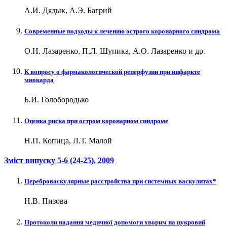
А.И. Дядык, А.Э. Багрий
Современные подходы к лечению острого коронарного синдрома
О.Н. Лазаренко, П.Л. Шупика, А.О. Лазаренко и др.
К вопросу о фармакологической реперфузии при инфаркте
миокарда
Б.И. Голобородько
Оценка риска при остром коронарном синдроме
Н.П. Копица, Л.Т. Малой
Зміст випуску
5-6 (24-25)
, 2009
Цереброваскулярные расстройства при системных васкулитах*
Н.В. Пизова
Протоколи надання медичної допомоги хворим на цукровий