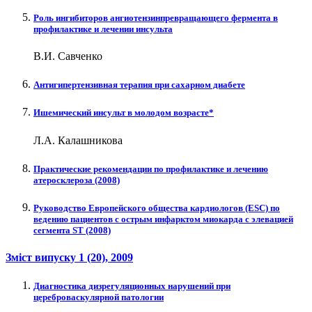
Роль ингибиторов ангиотензинпревращающего фермента в
профилактике и лечении инсульта
В.И. Савченко
Антигипертензивная терапия при сахарном диабете
Ишемический инсульт в молодом возрасте*
Л.А. Калашникова
Практические рекомендации по профилактике и лечению
атеросклероза (2008)
Руководство Европейского общества кардиологов (ESC) по
ведению пациентов с острым инфарктом миокарда с элевацией
сегмента ST (2008)
Зміст випуску
1 (20)
, 2009
Диагностика дизрегуляционных нарушений при
цереброваскулярной патологии