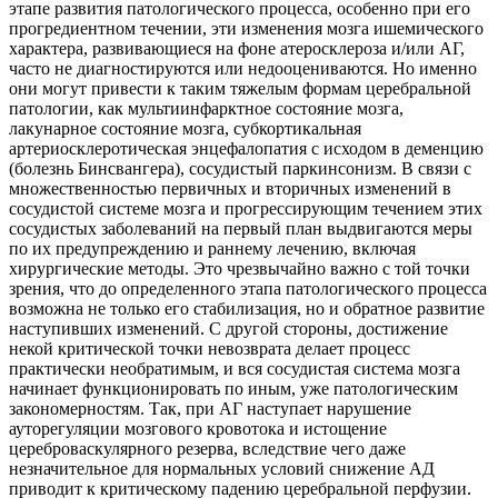
этапе развития патологического процесса, особенно при его
прогредиентном течении, эти изменения мозга ишемического
характера, развивающиеся на фоне атеросклероза и/или АГ,
часто не диагностируются или недооцениваются. Но именно
они могут привести к таким тяжелым формам церебральной
патологии, как мультиинфарктное состояние мозга,
лакунарное состояние мозга, субкортикальная
артериосклеротическая энцефалопатия с исходом в деменцию
(болезнь Бинсвангера), сосудистый паркинсонизм. В связи с
множественностью первичных и вторичных изменений в
сосудистой системе мозга и прогрессирующим течением этих
сосудистых заболеваний на первый план выдвигаются меры
по их предупреждению и раннему лечению, включая
хирургические методы. Это чрезвычайно важно с той точки
зрения, что до определенного этапа патологического процесса
возможна не только его стабилизация, но и обратное развитие
наступивших изменений. С другой стороны, достижение
некой критической точки невозврата делает процесс
практически необратимым, и вся сосудистая система мозга
начинает функционировать по иным, уже патологическим
закономерностям. Так, при АГ наступает нарушение
ауторегуляции мозгового кровотока и истощение
цереброваскулярного резерва, вследствие чего даже
незначительное для нормальных условий снижение АД
приводит к критическому падению церебральной перфузии.