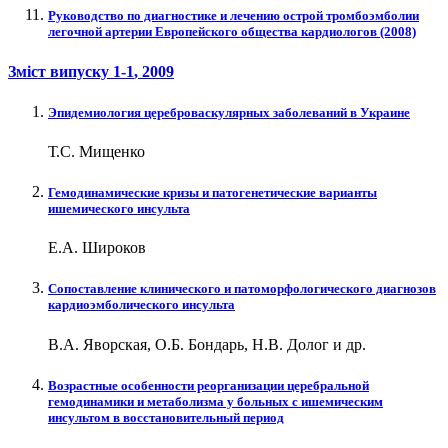
Руководство по диагностике и лечению острой тромбоэмболии
легочной артерии Европейского общества кардиологов (2008)
Зміст випуску
1-1
, 2009
Эпидемиология цереброваскулярных заболеваний в Украине
Т.С. Мищенко
Гемодинамические кризы и патогенетические варианты
ишемического инсульта
Е.А. Широков
Сопоставление клинического и патоморфологического диагнозов
кардиоэмболического инсульта
В.А. Яворская, О.Б. Бондарь, Н.В. Долог и др.
Возрастные особенности реорганизации церебральной
гемодинамики и метаболизма у больных с ишемическим
инсультом в восстановительный период