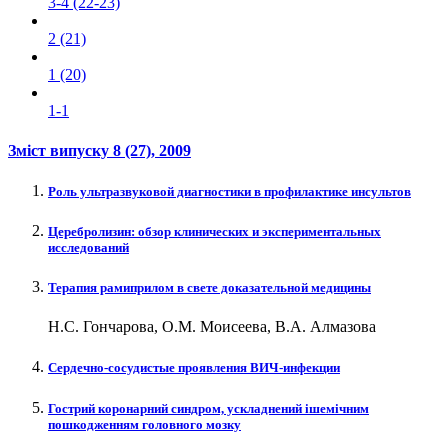
3-4 (22-23)
2 (21)
1 (20)
1-1
Зміст випуску
8 (27)
, 2009
Роль ультразвуковой диагностики в профилактике инсультов
Церебролизин: обзор клинических и экспериментальных
исследований
Терапия рамиприлом в свете доказательной медицины
Н.С. Гончарова, О.М. Моисеева, В.А. Алмазова
Сердечно-сосудистые проявления ВИЧ-инфекции
Гострий коронарний синдром, ускладнений ішемічним
пошкодженням головного мозку