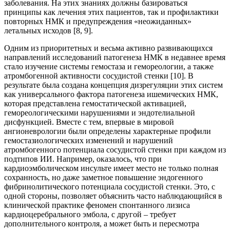
заболевания. На этих знаниях должны базироваться
принципы как лечения этих пациентов, так и профилактики
повторных НМК и предупреждения «неожиданных»
летальных исходов [8, 9].
Одним из приоритетных и весьма активно развивающихся
направлений исследований патогенеза НМК в недавнее время
стало изучение системы гемостаза и гемореологии, а также
атромбогенной активности сосудистой стенки [10]. В
результате была создана концепция дизрегуляции этих систем
как универсального фактора патогенеза ишемических НМК,
которая представлена гемостатической активацией,
гемореологическими нарушениями и эндотелиальной
дисфункцией. Вместе с тем, впервые в мировой
ангионеврологии были определены характерные профили
гемостазиологических изменений и нарушений
атромбогенного потенциала сосудистой стенки при каждом из
подтипов ИИ. Например, оказалось, что при
кардиоэмболическом инсульте имеет место не только полная
сохранность, но даже заметное повышение эндогенного
фибринолитического потенциала сосудистой стенки. Это, с
одной стороны, позволяет объяснить часто наблюдающийся в
клинической практике феномен спонтанного лизиса
кардиоцеребрального эмбола, с другой – требует
дополнительного контроля, а может быть и пересмотра