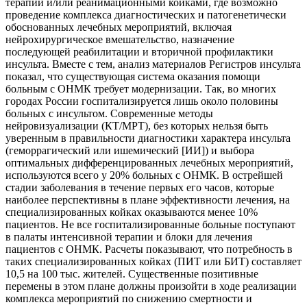
терапии и/или реанимационными койками, где возможно
проведение комплекса диагностических и патогенетически
обоснованных лечебных мероприятий, включая
нейрохирургическое вмешательство, назначение
последующей реабилитации и вторичной профилактики
инсульта. Вместе с тем, анализ материалов Регистров инсульта
показал, что существующая система оказания помощи
больным с ОНМК требует модернизации. Так, во многих
городах России госпитализируется лишь около половины
больных с инсультом. Современные методы
нейровизуализации (КТ/МРТ), без которых нельзя быть
уверенным в правильности диагностики характера инсульта
(геморрагический или ишемический [ИИ]) и выбора
оптимальных дифференцированных лечебных мероприятий,
используются всего у 20% больных с ОНМК. В острейшей
стадии заболевания в течение первых его часов, которые
наиболее перспективны в плане эффективности лечения, на
специализированных койках оказываются менее 10%
пациентов. Не все госпитализированные больные поступают
в палаты интенсивной терапии и блоки для лечения
пациентов с ОНМК. Расчеты показывают, что потребность в
таких специализированных койках (ПИТ или БИТ) составляет
10,5 на 100 тыс. жителей. Существенные позитивные
перемены в этом плане должны произойти в ходе реализации
комплекса мероприятий по снижению смертности и