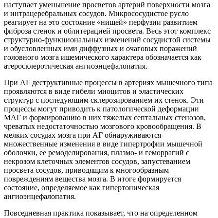
наступает уменьшение просветов артерий поверхности мозга
и интрацеребральных сосудов. Микрососудистое русло
реагирует на это состояние «нищей» перфузии развитием
фиброза стенок и облитерацией просвета. Весь этот комплекс
структурно-функциональных изменений сосудистой системы
и обусловленных ими диффузных и очаговых поражений
головного мозга ишемического характера обозначается как
атеросклеротическая ангиоэнцефалопатия.
При АГ деструктивные процессы в артериях мышечного типа
проявляются в виде гибели миоцитов и эластических
структур с последующим склерозированием их стенок. Эти
процессы могут приводить к патологической деформации
МАГ и формированию в них тяжелых септальных стенозов,
чреватых недостаточностью мозгового кровообращения. В
мелких сосудах мозга при АГ обнаруживаются
множественные изменения в виде гипертрофии мышечной
оболочки, ее ремоделирования, плазмо- и геморрагий с
некрозом клеточных элементов сосудов, запустеванием
просвета сосудов, приводящим к многообразным
повреждениям вещества мозга. В итоге формируется
состояние, определяемое как гипертоническая
ангиоэнцефалопатия.
Повседневная практика показывает, что на определенном