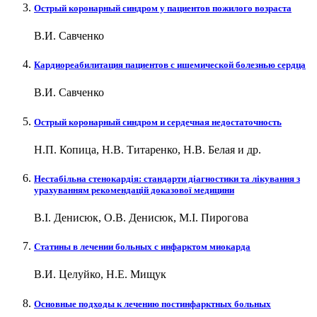
Острый коронарный синдром у пациентов пожилого возраста
В.И. Савченко
Кардиореабилитация пациентов с ишемической болезнью сердца
В.И. Савченко
Острый коронарный синдром и сердечная недостаточность
Н.П. Копица, Н.В. Титаренко, Н.В. Белая и др.
Нестабільна стенокардія: стандарти діагностики та лікування з
урахуванням рекомендацій доказової медицини
В.І. Денисюк, О.В. Денисюк, М.І. Пирогова
Статины в лечении больных с инфарктом миокарда
В.И. Целуйко, Н.Е. Мищук
Основные подходы к лечению постинфарктных больных