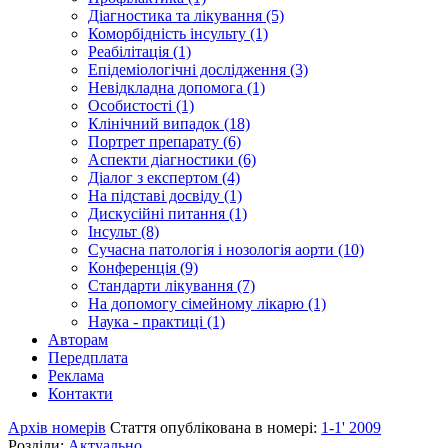
Діагностика та лікування (5)
Коморбідність інсульту (1)
Реабілітація (1)
Епідеміологічні дослідження (3)
Невідкладна допомога (1)
Особистості (1)
Клінічний випадок (18)
Портрет препарату (6)
Аспекти діагностики (6)
Діалог з експертом (4)
На підставі досвіду (1)
Дискусійні питання (1)
Інсульт (8)
Сучасна патологія і нозологія аорти (10)
Конференція (9)
Стандарти лікування (7)
На допомогу сімейному лікарю (1)
Наука - практиці (1)
Авторам
Передплата
Реклама
Контакти
Архів номерів
Стаття опублікована в номері:
1-1' 2009
Розділи:
Актуально