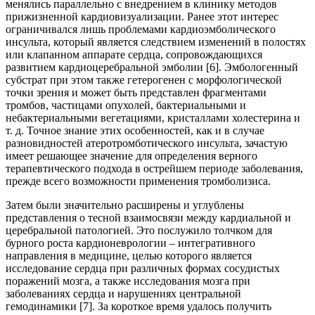
менялись параллельно с внедрением в клинику методов
прижизненной кардиовизуализации. Ранее этот интерес
ограничивался лишь проблемами кардиоэмболического
инсульта, который является следствием изменений в полостях
или клапанном аппарате сердца, сопровождающихся
развитием кардиоцеребральной эмболии [6]. Эмбологенный
субстрат при этом также гетерогенен с морфологической
точки зрения и может быть представлен фрагментами
тромбов, частицами опухолей, бактериальными и
небактериальными вегетациями, кристаллами холестерина и
т. д. Точное знание этих особенностей, как и в случае
разновидностей атеротромботического инсульта, зачастую
имеет решающее значение для определения верного
терапевтического подхода в острейшем периоде заболевания,
прежде всего возможности применения тромболизиса.
Затем были значительно расширены и углублены
представления о тесной взаимосвязи между кардиальной и
церебральной патологией. Это послужило толчком для
бурного роста кардионеврологии – интегративного
направления в медицине, целью которого является
исследование сердца при различных формах сосудистых
поражений мозга, а также исследования мозга при
заболеваниях сердца и нарушениях центральной
гемодинамики [7]. За короткое время удалось получить