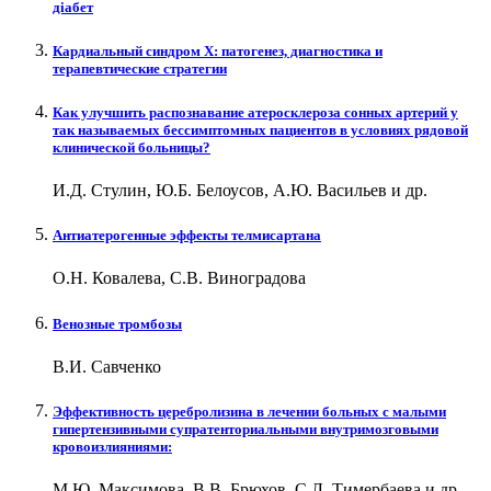
діабет
Кардиальный синдром Х: патогенез, диагностика и
терапевтические стратегии
Как улучшить распознавание атеросклероза сонных артерий у
так называемых бессимптомных пациентов в условиях рядовой
клинической больницы?
И.Д. Стулин, Ю.Б. Белоусов, А.Ю. Васильев и др.
Антиатерогенные эффекты телмисартана
О.Н. Ковалева, С.В. Виноградова
Венозные тромбозы
В.И. Савченко
Эффективность церебролизина в лечении больных с малыми
гипертензивными супратенториальными внутримозговыми
кровоизлияниями:
М.Ю. Максимова, В.В. Брюхов, С.Л. Тимербаева и др.