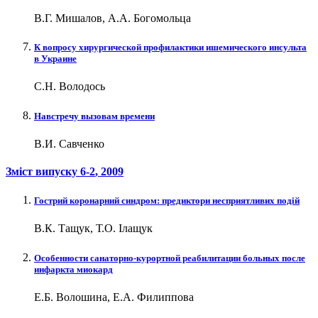
В.Г. Мишалов, А.А. Богомольца
К вопросу хирургической профилактики ишемического инсульта
в Украине
С.Н. Володось
Навстречу вызовам времени
В.И. Савченко
Зміст випуску
6-2
, 2009
Гострий коронарний синдром: предиктори несприятливих подій
В.К. Тащук, Т.О. Ілащук
Особенности санаторно-курортной реабилитации больных после
инфаркта миокард
Е.Б. Волошина, Е.А. Филиппова