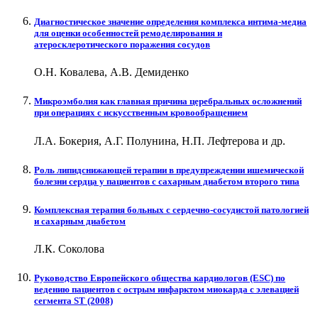
Диагностическое значение определения комплекса интима-медиа
для оценки особенностей ремоделирования и
атеросклеротического поражения сосудов
О.Н. Ковалева, А.В. Демиденко
Микроэмболия как главная причина церебральных осложнений
при операциях с искусственным кровообращением
Л.А. Бокерия, А.Г. Полунина, Н.П. Лефтерова и др.
Роль липидснижающей терапии в предупреждении ишемической
болезни сердца у пациентов с сахарным диабетом второго типа
Комплексная терапия больных с сердечно-сосудистой патологией
и сахарным диабетом
Л.К. Соколова
Руководство Европейского общества кардиологов (ESC) по
ведению пациентов с острым инфарктом миокарда с элевацией
сегмента ST (2008)