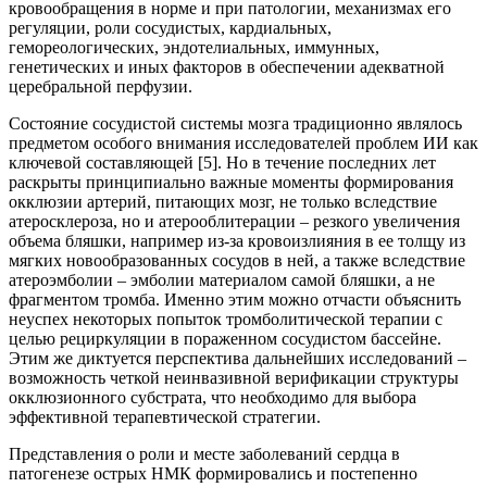
кровообращения в норме и при патологии, механизмах его
регуляции, роли сосудистых, кардиальных,
гемореологических, эндотелиальных, иммунных,
генетических и иных факторов в обеспечении адекватной
церебральной перфузии.
Состояние сосудистой системы мозга традиционно являлось
предметом особого внимания исследователей проблем ИИ как
ключевой составляющей [5]. Но в течение последних лет
раскрыты принципиально важные моменты формирования
окклюзии артерий, питающих мозг, не только вследствие
атеросклероза, но и атерооблитерации – резкого увеличения
объема бляшки, например из-за кровоизлияния в ее толщу из
мягких новообразованных сосудов в ней, а также вследствие
атероэмболии – эмболии материалом самой бляшки, а не
фрагментом тромба. Именно этим можно отчасти объяснить
неуспех некоторых попыток тромболитической терапии с
целью рециркуляции в пораженном сосудистом бассейне.
Этим же диктуется перспектива дальнейших исследований –
возможность четкой неинвазивной верификации структуры
окклюзионного субстрата, что необходимо для выбора
эффективной терапевтической стратегии.
Представления о роли и месте заболеваний сердца в
патогенезе острых НМК формировались и постепенно