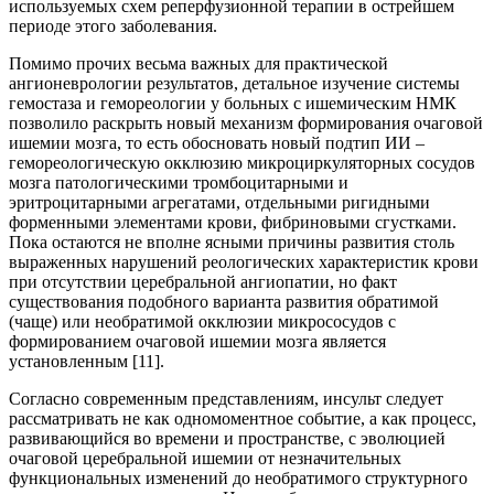
используемых схем реперфузионной терапии в острейшем
периоде этого заболевания.
Помимо прочих весьма важных для практической
ангионеврологии результатов, детальное изучение системы
гемостаза и гемореологии у больных с ишемическим НМК
позволило раскрыть новый механизм формирования очаговой
ишемии мозга, то есть обосновать новый подтип ИИ –
гемореологическую окклюзию микроциркуляторных сосудов
мозга патологическими тромбоцитарными и
эритроцитарными агрегатами, отдельными ригидными
форменными элементами крови, фибриновыми сгустками.
Пока остаются не вполне ясными причины развития столь
выраженных нарушений реологических характеристик крови
при отсутствии церебральной ангиопатии, но факт
существования подобного варианта развития обратимой
(чаще) или необратимой окклюзии микрососудов с
формированием очаговой ишемии мозга является
установленным [11].
Согласно современным представлениям, инсульт следует
рассматривать не как одномоментное событие, а как процесс,
развивающийся во времени и пространстве, с эволюцией
очаговой церебральной ишемии от незначительных
функциональных изменений до необратимого структурного