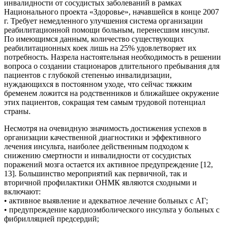
инвалидности от сосудистых заболеваний в рамках
Национального проекта «Здоровье», начавшейся в конце 2007
г. Требует немедленного улучшения система организации
реабилитационной помощи больным, перенесшим инсульт.
По имеющимся данным, количество существующих
реабилитационных коек лишь на 25% удовлетворяет их
потребность. Назрела настоятельная необходимость в решении
вопроса о создании стационаров длительного пребывания для
пациентов с глубокой степенью инвалидизации,
нуждающихся в постоянном уходе, что сейчас тяжким
бременем ложится на родственников и ближайшее окружение
этих пациентов, сокращая тем самым трудовой потенциал
страны.
Несмотря на очевидную значимость достижения успехов в
организации качественной диагностики и эффективного
лечения инсульта, наиболее действенным подходом к
снижению смертности и инвалидности от сосудистых
поражений мозга остается их активное предупреждение [12,
13]. Большинство мероприятий как первичной, так и
вторичной профилактики ОНМК являются сходными и
включают:
• активное выявление и адекватное лечение больных с АГ;
• предупреждение кардиоэмболического инсульта у больных с
фибрилляцией предсердий;