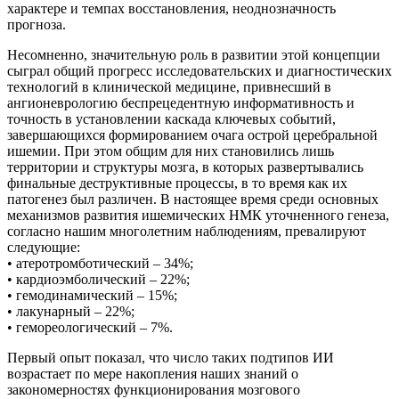
характере и темпах восстановления, неоднозначность
прогноза.
Несомненно, значительную роль в развитии этой концепции
сыграл общий прогресс исследовательских и диагностических
технологий в клинической медицине, привнесший в
ангионеврологию беспрецедентную информативность и
точность в установлении каскада ключевых событий,
завершающихся формированием очага острой церебральной
ишемии. При этом общим для них становились лишь
территории и структуры мозга, в которых развертывались
финальные деструктивные процессы, в то время как их
патогенез был различен. В настоящее время среди основных
механизмов развития ишемических НМК уточненного генеза,
согласно нашим многолетним наблюдениям, превалируют
следующие:
• атеротромботический – 34%;
• кардиоэмболический – 22%;
• гемодинамический – 15%;
• лакунарный – 22%;
• гемореологический – 7%.
Первый опыт показал, что число таких подтипов ИИ
возрастает по мере накопления наших знаний о
закономерностях функционирования мозгового