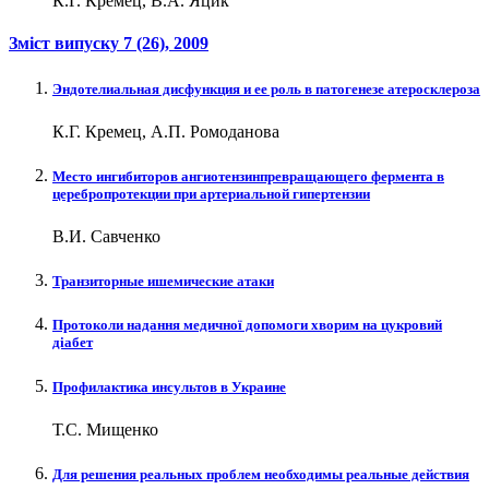
К.Г. Кремец, В.А. Яцик
Зміст випуску
7 (26)
, 2009
Эндотелиальная дисфункция и ее роль в патогенезе атеросклероза
К.Г. Кремец, А.П. Ромоданова
Место ингибиторов ангиотензинпревращающего фермента в
церебропротекции при артериальной гипертензии
В.И. Савченко
Транзиторные ишемические атаки
Протоколи надання медичної допомоги хворим на цукровий
діабет
Профилактика инсультов в Украине
Т.С. Мищенко
Для решения реальных проблем необходимы реальные действия