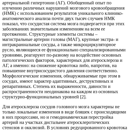
артериальной гипертонии (АГ). Обобщенный опыт по
изучению различных нарушений мозгового кровообращения
(НМК) с использованием результатов уникального клинико-
анатомического анализа почти двух тысяч случаев НМК
показал, что сосудистая система мозга подвергается при этих
заболеваниях значительным изменениям на всем ее
протяжении. Структурные элементы системы –
магистральные артерии головы (МАГ), крупные экстра- и
интракраниальные сосуды, а также микроциркуляторное
русло, являющиеся ее функционально специализированными
уровнями, реагируют по-разному на воздействие основных
патологических факторов, характерных для атеросклероза и
АГ, а именно: на снижение кровотока либо, напротив, на
повышение внутрисосудистого давления соответственно.
Морфологические изменения, обнаруживаемые при этом в
сосудах, имеют характер адаптивных, деструктивных и
репаративных. Степень их выраженности, давности и
распространенности неодинакова на каждом из основных
структурно-функциональных уровней [2].
Для атеросклероза сосудов головного мозга характерны не
только локальные изменения в виде бляшек с происходящими
в них процессами, но и гемодинамическая перестройка
артерий на участках дистальнее атеросклеротических
стенозов и окклюзий. В условиях редуцированного кровотока