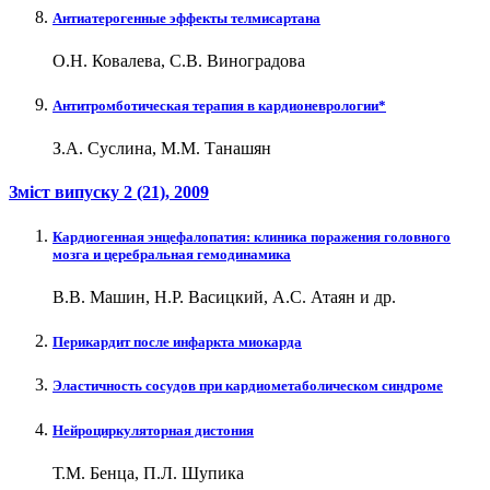
Антиатерогенные эффекты телмисартана
О.Н. Ковалева, С.В. Виноградова
Антитромботическая терапия в кардионеврологии*
З.А. Суслина, М.М. Танашян
Зміст випуску
2 (21)
, 2009
Кардиогенная энцефалопатия: клиника поражения головного
мозга и церебральная гемодинамика
В.В. Машин, Н.Р. Васицкий, А.С. Атаян и др.
Перикардит после инфаркта миокарда
Эластичность сосудов при кардиометаболическом синдроме
Нейроциркуляторная дистония
Т.М. Бенца, П.Л. Шупика