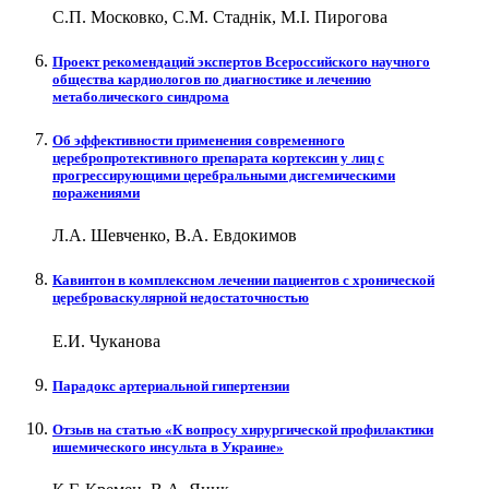
С.П. Московко, С.М. Стаднік, М.І. Пирогова
Проект рекомендаций экспертов Всероссийского научного
общества кардиологов по диагностике и лечению
метаболического синдрома
Об эффективности применения современного
церебропротективного препарата кортексин у лиц с
прогрессирующими церебральными дисгемическими
поражениями
Л.А. Шевченко, В.А. Евдокимов
Кавинтон в комплексном лечении пациентов с хронической
цереброваскулярной недостаточностью
Е.И. Чуканова
Парадокс артериальной гипертензии
Отзыв на статью «К вопросу хирургической профилактики
ишемического инсульта в Украине»