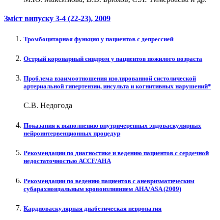
Зміст випуску
3-4 (22-23)
, 2009
Тромбоцитарная функция у пациентов с депрессией
Острый коронарный синдром у пациентов пожилого возраста
Проблема взаимоотношения изолированной систолической
артериальной гипертензии, инсульта и когнитивных нарушений*
С.В. Недогода
Показания к выполнению внутричерепных эндоваскулярных
нейроинтервенционных процедур
Рекомендации по диагностике и ведению пациентов с сердечной
недостаточностью АССF/AHA
Рекомендации по ведению пациентов с аневризматическим
субарахноидальным кровоизлиянием AHA/ASA (2009)
Кардиоваскулярная диабетическая невропатия