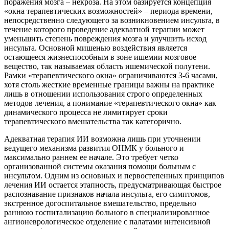
поражения мозга – некроза. На этом базируется концепция
«окна терапевтических возможностей» – периода времени,
непосредственно следующего за возникновением инсульта, в
течение которого проведение адекватной терапии может
уменьшить степень повреждения мозга и улучшить исход
инсульта. Основной мишенью воздействия является
остающееся жизнеспособным в зоне ишемии мозговое
вещество, так называемая область ишемической полутени.
Рамки «терапевтического окна» ограничиваются 3-6 часами,
хотя столь жесткие временные границы важны на практике
лишь в отношении использования строго определенных
методов лечения, а понимание «терапевтического окна» как
динамического процесса не лимитирует сроки
терапевтического вмешательства так категорично.
Адекватная терапия ИИ возможна лишь при уточнении
ведущего механизма развития ОНМК у больного и
максимально раннем ее начале. Это требует четко
организованной системы оказания помощи больным с
инсультом. Одним из основных и первостепенных принципов
лечения ИИ остается этапность, предусматривающая быстрое
распознавание признаков начала инсульта, его симптомов,
экстренное догоспитальное вмешательство, предельно
раннюю госпитализацию больного в специализированное
ангионеврологическое отделение с палатами интенсивной