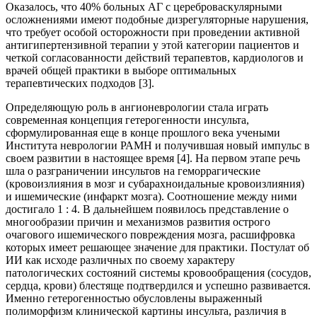
Оказалось, что 40% больных АГ с цереброваскулярными
осложнениями имеют подобные дизрегуляторные нарушения,
что требует особой осторожности при проведении активной
антигипертензивной терапии у этой категории пациентов и
четкой согласованности действий терапевтов, кардиологов и
врачей общей практики в выборе оптимальных
терапевтических подходов [3].
Определяющую роль в ангионеврологии стала играть
современная концепция гетерогенности инсульта,
сформулированная еще в конце прошлого века учеными
Института неврологии РАМН и получившая новый импульс в
своем развитии в настоящее время [4]. На первом этапе речь
шла о разграничении инсультов на геморрагические
(кровоизлияния в мозг и субарахноидальные кровоизлияния)
и ишемические (инфаркт мозга). Соотношение между ними
достигало 1 : 4. В дальнейшем появилось представление о
многообразии причин и механизмов развития острого
очагового ишемического повреждения мозга, расшифровка
которых имеет решающее значение для практики. Постулат об
ИИ как исходе различных по своему характеру
патологических состояний системы кровообращения (сосудов,
сердца, крови) блестяще подтвердился и успешно развивается.
Именно гетерогенностью обусловлены выраженный
полиморфизм клинической картины инсульта, различия в