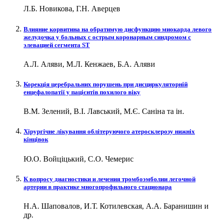
Л.Б. Новикова, Г.Н. Аверцев
Влияние корвитина на обратимую дисфункцию миокарда левого
желудочка у больных c острым коронарным синдромом с
элевацией сегмента ST
А.Л. Аляви, М.Л. Кенжаев, Б.А. Аляви
Корекція церебральних порушень при дисциркуляторній
енцефалопатії у пацієнтів похилого віку
В.М. Зелений, В.І. Лавський, М.Є. Саніна та ін.
Хірургічне лікування облітеруючого атеросклерозу нижніх
кінцівок
Ю.О. Войціцький, С.О. Чемерис
К вопросу диагностики и лечения тромбоэмболии легочной
артерии в практике многопрофильного стационара
Н.А. Шаповалов, И.Т. Котилевская, А.А. Баранишин и
др.