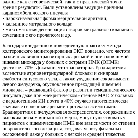
важные как с теоретической, так и с практической точки
зрения результаты. Были установлены ведущие причины
кардиоэмболического инсульта:
• пароксизмальная форма мерцательной аритмии;
• кальциноз митрального кольца;
• миксоматозная дегенерация створок митрального клапана в
сочетании с его пролапсом и др.
Благодаря внедрению в повседневную практику метода
холтеровского мониторирования ЭКГ, показано, что частота
различных видов транзиторных аритмий и эпизодов немой
ишемии миокарда у больных с острыми НМК (ОНМК)
достигает 70%. Доказано, что транзиторная брадиаритмия
вследствие атриовентрикулярной блокады и синдрома
слабости синусового узла, а также ухудшение сократимости
левого желудочка, обусловленное преходящей ишемией
миокарда, – решающий фактор в развитии гемодинамического
инсульта даже при «некритическом» стенозе МАГ. У больных
с кардиогенным ИИ почти в 40% случаев патогенетически
значимые сердечные аритмии протекают асимптомно.
Брадиаритмия и желудочковая экстрасистолия, сопряженные с
высоким риском внезапной смерти, могут существовать у
пациентов с ишемическими НМК вне зависимости от степени
неврологического дефицита, создавая угрозу фатальных
осложнений даже у больных с легкой и средней тяжестью