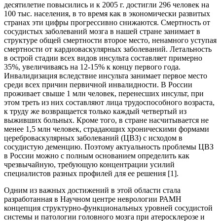
десятилетие повысились и к 2005 г. достигли 296 человек на
100 тыс. населения, в то время как в экономически развитых
странах эти цифры прогрессивно снижаются. Смертность от
сосудистых заболеваний мозга в нашей стране занимает в
структуре общей смертности второе место, ненамного уступая
смертности от кардиоваскулярных заболеваний. Летальность
в острой стадии всех видов инсульта составляет примерно
35%, увеличиваясь на 12-15% к концу первого года.
Инвалидизация вследствие инсульта занимает первое место
среди всех причин первичной инвалидности. В России
проживает свыше 1 млн человек, перенесших инсульт, при
этом треть из них составляют лица трудоспособного возраста,
к труду же возвращается только каждый четвертый из
выживших больных. Кроме того, в стране насчитывается не
менее 1,5 млн человек, страдающих хроническими формами
цереброваскулярных заболеваний (ЦВЗ) с исходом в
сосудистую деменцию. Поэтому актуальность проблемы ЦВЗ
в России можно с полным основанием определить как
чрезвычайную, требующую концентрации усилий
специалистов разных профилей для ее решения [1].
Одним из важных достижений в этой области стала
разработанная в Научном центре неврологии РАМН
концепция структурно-функциональных уровней сосудистой
системы и патологии головного мозга при атеросклерозе и