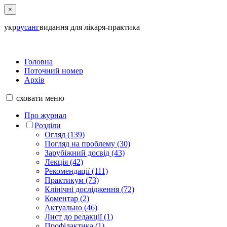
×
укр
рус
анг
видання для лікаря-практика
Головна
Поточний номер
Архів
сховати
меню
Про журнал
Розділи
Огляд (139)
Погляд на проблему (30)
Зарубіжний досвід (43)
Лекція (42)
Рекомендації (111)
Практикум (73)
Клінічні дослідження (72)
Коментар (2)
Актуально (46)
Лист до редакції (1)
Профілактика (1)