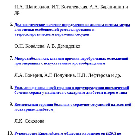
Н.А. Шаповалов, И.Т. Котилевская, А.А. Баранишин и
др.
Диагностическое значение определения комплекса интима-медиа
для оценки особенностей ремоделирования и
атеросклеротического поражения сосудов
О.Н. Ковалева, А.В. Демиденко
Микроэмболия как главная причина церебральных осложнений
при операциях с искусственным кровообращением
Л.А. Бокерия, А.Г. Полунина, Н.П. Лефтерова и др.
Роль липидснижающей терапии в предупреждении ишемической
болезни сердца у пациентов с сахарным диабетом второго типа
Комплексная терапия больных с сердечно-сосудистой патологией
и сахарным диабетом
Л.К. Соколова
Руководство Европейского общества кардиологов (ESC) по