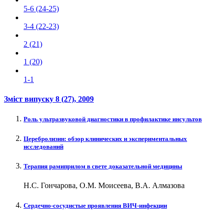
5-6 (24-25)
3-4 (22-23)
2 (21)
1 (20)
1-1
Зміст випуску
8 (27)
, 2009
Роль ультразвуковой диагностики в профилактике инсультов
Церебролизин: обзор клинических и экспериментальных
исследований
Терапия рамиприлом в свете доказательной медицины
Н.С. Гончарова, О.М. Моисеева, В.А. Алмазова
Сердечно-сосудистые проявления ВИЧ-инфекции