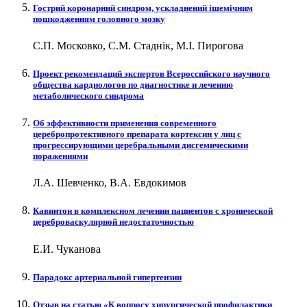
Гострий коронарний синдром, ускладнений ішемічним
пошкодженням головного мозку
С.П. Московко, С.М. Стаднік, М.І. Пирогова
Проект рекомендаций экспертов Всероссийского научного
общества кардиологов по диагностике и лечению
метаболического синдрома
Об эффективности применения современного
церебропротективного препарата кортексин у лиц с
прогрессирующими церебральными дисгемическими
поражениями
Л.А. Шевченко, В.А. Евдокимов
Кавинтон в комплексном лечении пациентов с хронической
цереброваскулярной недостаточностью
Е.И. Чуканова
Парадокс артериальной гипертензии
Отзыв на статью «К вопросу хирургической профилактики