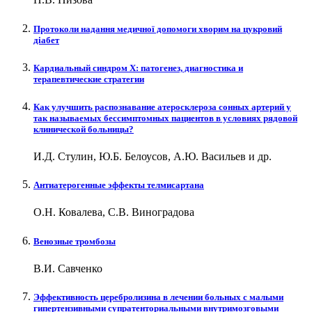
Протоколи надання медичної допомоги хворим на цукровий
діабет
Кардиальный синдром Х: патогенез, диагностика и
терапевтические стратегии
Как улучшить распознавание атеросклероза сонных артерий у
так называемых бессимптомных пациентов в условиях рядовой
клинической больницы?
И.Д. Стулин, Ю.Б. Белоусов, А.Ю. Васильев и др.
Антиатерогенные эффекты телмисартана
О.Н. Ковалева, С.В. Виноградова
Венозные тромбозы
В.И. Савченко
Эффективность церебролизина в лечении больных с малыми
гипертензивными супратенториальными внутримозговыми