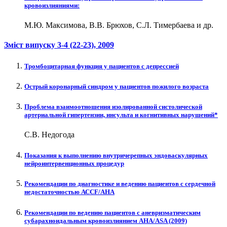
кровоизлияниями:
М.Ю. Максимова, В.В. Брюхов, С.Л. Тимербаева и др.
Зміст випуску
3-4 (22-23)
, 2009
Тромбоцитарная функция у пациентов с депрессией
Острый коронарный синдром у пациентов пожилого возраста
Проблема взаимоотношения изолированной систолической
артериальной гипертензии, инсульта и когнитивных нарушений*
С.В. Недогода
Показания к выполнению внутричерепных эндоваскулярных
нейроинтервенционных процедур
Рекомендации по диагностике и ведению пациентов с сердечной
недостаточностью АССF/AHA
Рекомендации по ведению пациентов с аневризматическим
субарахноидальным кровоизлиянием AHA/ASA (2009)