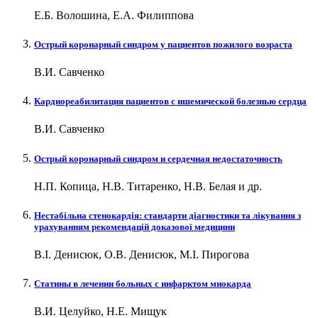
Е.Б. Волошина, Е.А. Филиппова
Острый коронарный синдром у пациентов пожилого возраста
В.И. Савченко
Кардиореабилитация пациентов с ишемической болезнью сердца
В.И. Савченко
Острый коронарный синдром и сердечная недостаточность
Н.П. Копица, Н.В. Титаренко, Н.В. Белая и др.
Нестабільна стенокардія: стандарти діагностики та лікування з
урахуванням рекомендацій доказової медицини
В.І. Денисюк, О.В. Денисюк, М.І. Пирогова
Статины в лечении больных с инфарктом миокарда
В.И. Целуйко, Н.Е. Мищук