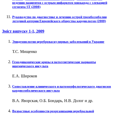
ведению пациентов с острым инфарктом миокарда с элевацией
сегмента ST (2008)
Руководство по диагностике и лечению острой тромбоэмболии
легочной артерии Европейского общества кардиологов (2008)
Зміст випуску
1-1
, 2009
Эпидемиология цереброваскулярных заболеваний в Украине
Т.С. Мищенко
Гемодинамические кризы и патогенетические варианты
ишемического инсульта
Е.А. Широков
Сопоставление клинического и патоморфологического диагнозов
кардиоэмболического инсульта
В.А. Яворская, О.Б. Бондарь, Н.В. Долог и др.
Возрастные особенности реорганизации церебральной