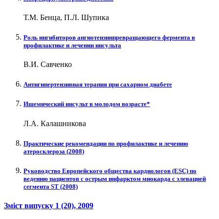
Т.М. Бенца, П.Л. Шупика
Роль ингибиторов ангиотензинпревращающего фермента в
профилактике и лечении инсульта
В.И. Савченко
Антигипертензивная терапия при сахарном диабете
Ишемический инсульт в молодом возрасте*
Л.А. Калашникова
Практические рекомендации по профилактике и лечению
атеросклероза (2008)
Руководство Европейского общества кардиологов (ESC) по
ведению пациентов с острым инфарктом миокарда с элевацией
сегмента ST (2008)
Зміст випуску
1 (20)
, 2009