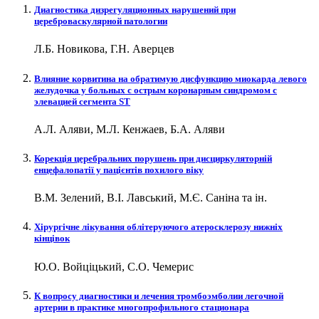
Диагностика дизрегуляционных нарушений при
цереброваскулярной патологии
Л.Б. Новикова, Г.Н. Аверцев
Влияние корвитина на обратимую дисфункцию миокарда левого
желудочка у больных c острым коронарным синдромом с
элевацией сегмента ST
А.Л. Аляви, М.Л. Кенжаев, Б.А. Аляви
Корекція церебральних порушень при дисциркуляторній
енцефалопатії у пацієнтів похилого віку
В.М. Зелений, В.І. Лавський, М.Є. Саніна та ін.
Хірургічне лікування облітеруючого атеросклерозу нижніх
кінцівок
Ю.О. Войціцький, С.О. Чемерис
К вопросу диагностики и лечения тромбоэмболии легочной
артерии в практике многопрофильного стационара