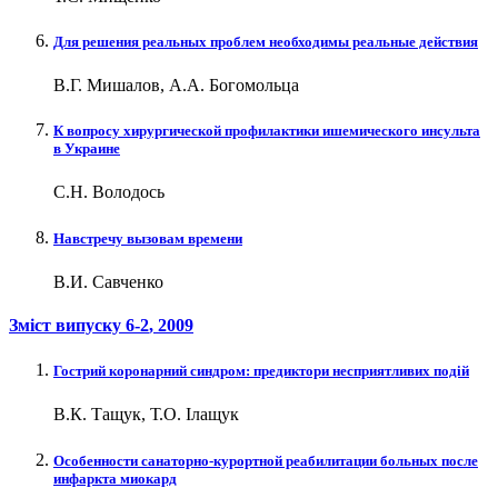
Для решения реальных проблем необходимы реальные действия
В.Г. Мишалов, А.А. Богомольца
К вопросу хирургической профилактики ишемического инсульта
в Украине
С.Н. Володось
Навстречу вызовам времени
В.И. Савченко
Зміст випуску
6-2
, 2009
Гострий коронарний синдром: предиктори несприятливих подій
В.К. Тащук, Т.О. Ілащук
Особенности санаторно-курортной реабилитации больных после
инфаркта миокард