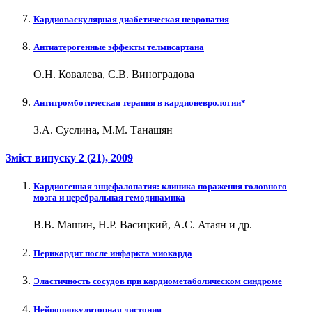
Кардиоваскулярная диабетическая невропатия
Антиатерогенные эффекты телмисартана
О.Н. Ковалева, С.В. Виноградова
Антитромботическая терапия в кардионеврологии*
З.А. Суслина, М.М. Танашян
Зміст випуску
2 (21)
, 2009
Кардиогенная энцефалопатия: клиника поражения головного
мозга и церебральная гемодинамика
В.В. Машин, Н.Р. Васицкий, А.С. Атаян и др.
Перикардит после инфаркта миокарда
Эластичность сосудов при кардиометаболическом синдроме
Нейроциркуляторная дистония