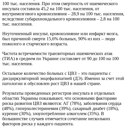
100 тыс. населения. При этом смертность от ишемического
инсульта составила 45,2 на 100 тыс. населения, от
внутримозгового кровоизлияния – 28,9 на 100 тыс. населения,
вследствие субарахноидального кровоизлияния – 2,8 на 100
тыс. населения.
Неуточненный инсульт, кровоизлияние или инфаркт мозга,
был причиной смерти 15,6% больных, 90% из них – люди
пожилого и старческого возраста.
Частота встречаемости транзиторных ишемических атак
(ТИА) в среднем по Украине составляет от 90 до 100 на 100
тыс. населения.
Остальное количество больных с ЦВЗ – это пациенты с
дисциркуляторной энцефалопатией (ДЭ). Именно за счет этой
патологии и обусловлен рост ЦВЗ в нашей стране.
Результаты проведенных регистров инсульта в отдельных
областях Украины показывают, что основными факторами
риска развития ЦВЗ являются: АГ (78%), заболевания сердца
(48%), гиперхолестеринемия (39%), сахарный диабет (18%),
курение (30%), злоупотребление алкоголем (35%). В
большинстве случаев отмечается сочетание нескольких
факторов риска у каждого пациента.