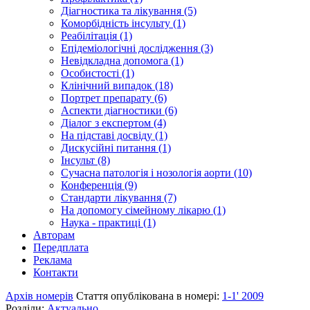
Діагностика та лікування (5)
Коморбідність інсульту (1)
Реабілітація (1)
Епідеміологічні дослідження (3)
Невідкладна допомога (1)
Особистості (1)
Клінічний випадок (18)
Портрет препарату (6)
Аспекти діагностики (6)
Діалог з експертом (4)
На підставі досвіду (1)
Дискусійні питання (1)
Інсульт (8)
Сучасна патологія і нозологія аорти (10)
Конференція (9)
Стандарти лікування (7)
На допомогу сімейному лікарю (1)
Наука - практиці (1)
Авторам
Передплата
Реклама
Контакти
Архів номерів
Стаття опублікована в номері:
1-1' 2009
Розділи:
Актуально