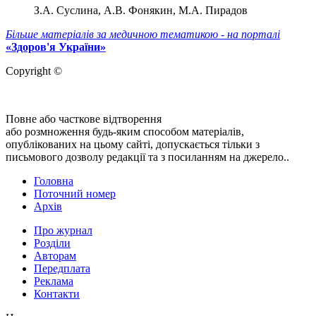
З.А. Суслина, А.В. Фонякин, М.А. Пирадов
Більше матеріалів за медичною тематикою - на порталі
«Здоров'я України»
Copyright ©
Повне або часткове відтворення
або розмноження будь-яким способом матеріалів,
опублікованих на цьому сайті, допускається тільки з
письмового дозволу редакції та з посиланням на джерело..
Головна
Поточний номер
Архів
Про журнал
Розділи
Авторам
Передплата
Реклама
Контакти