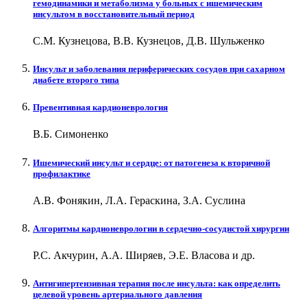
гемодинамики и метаболизма у больных с ишемическим
инсультом в восстановительный период
С.М. Кузнецова, В.В. Кузнецов, Д.В. Шульженко
Инсульт и заболевания периферических сосудов при сахарном
диабете второго типа
Превентивная кардионеврология
В.Б. Симоненко
Ишемический инсульт и сердце: от патогенеза к вторичной
профилактике
А.В. Фонякин, Л.А. Гераскина, З.А. Суслина
Алгоритмы кардионеврологии в сердечно-сосудистой хирургии
Р.С. Акчурин, А.А. Ширяев, Э.Е. Власова и др.
Антигипертензивная терапия после инсульта: как определить
целевой уровень артериального давления