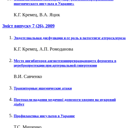
ишемического инсульта в Украине»
К.Г. Кремец, В.А. Яцик
Зміст випуску
7 (26)
, 2009
Эндотелиальная дисфункция и ее роль в патогенезе атеросклероза
К.Г. Кремец, А.П. Ромоданова
Место ингибиторов ангиотензинпревращающего фермента в
церебропротекции при артериальной гипертензии
В.И. Савченко
Транзиторные ишемические атаки
Протоколи надання медичної допомоги хворим на цукровий
діабет
Профилактика инсультов в Украине
Т.С. Мищенко