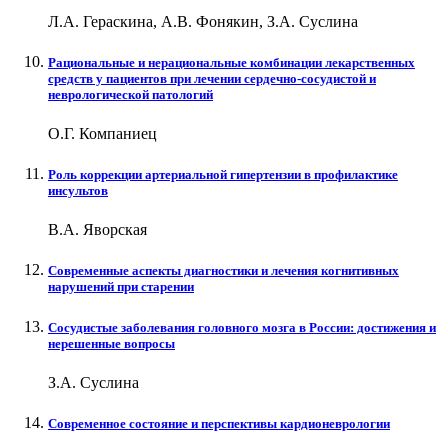
Л.А. Гераскина, А.В. Фонякин, З.А. Суслина
Рациональные и нерациональные комбинации лекарственных
средств у пациентов при лечении сердечно-сосудистой и
неврологической патологий
О.Г. Компаниец
Роль коррекции артериальной гипертензии в профилактике
инсультов
В.А. Яворская
Современные аспекты диагностики и лечения когнитивных
нарушений при старении
Сосудистые заболевания головного мозга в России: достижения и
нерешенные вопросы
З.А. Суслина
Современное состояние и перспективы кардионеврологии