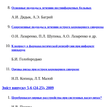
Основные подходы к лечению постинфарктных больных
А.И. Дядык, А.Э. Багрий
Современные подходы к лечению острого коронарного синдрома
О.Н. Лазаренко, П.Л. Шупика, А.О. Лазаренко и др.
К вопросу о фармакологической реперфузии при инфаркте
миокарда
Б.И. Голобородько
Оценка риска при остром коронарном синдроме
Н.П. Копица, Л.Т. Малой
Зміст випуску
5-6 (24-25)
, 2009
Цереброваскулярные расстройства при системных васкулитах*
Н.В. Пизова