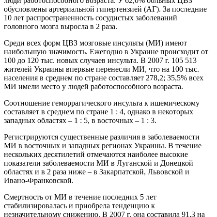
люди работоспособного возраста. У 62,0% больных ЦВЗ
обусловлены артериальной гипертензией (АГ). За последние
10 лет распространенность сосудистых заболеваний
головного мозга выросла в 2 раза.
Среди всех форм ЦВЗ мозговые инсульты (МИ) имеют
наибольшую значимость. Ежегодно в Украине происходит от
100 до 120 тыс. новых случаев инсульта. В 2007 г. 105 513
жителей Украины впервые перенесли МИ, что на 100 тыс.
населения в среднем по стране составляет 278,2; 35,5% всех
МИ имели место у людей работоспособного возраста.
Соотношение геморрагического инсульта к ишемическому
составляет в среднем по стране 1 : 4, однако в некоторых
западных областях – 1 : 5, в восточных – 1 : 3.
Регистрируются существенные различия в заболеваемости
МИ в восточных и западных регионах Украины. В течение
нескольких десятилетий отмечаются наиболее высокие
показатели заболеваемости МИ в Луганской и Донецкой
областях и в 2 раза ниже – в Закарпатской, Львовской и
Ивано-Франковской.
Смертность от МИ в течение последних 5 лет
стабилизировалась и приобрела тенденцию к
незначительному снижению. В 2007 г. она составила 91,3 на