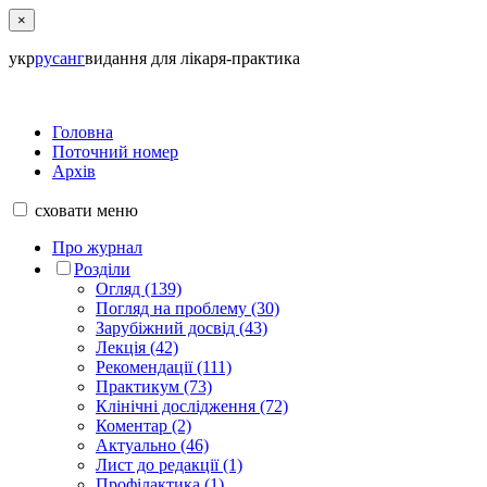
×
укр
рус
анг
видання для лікаря-практика
Головна
Поточний номер
Архів
сховати
меню
Про журнал
Розділи
Огляд (139)
Погляд на проблему (30)
Зарубіжний досвід (43)
Лекція (42)
Рекомендації (111)
Практикум (73)
Клінічні дослідження (72)
Коментар (2)
Актуально (46)
Лист до редакції (1)
Профілактика (1)